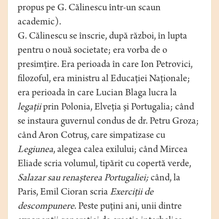
propus pe G. Călinescu într-un scaun
academic).
G. Călinescu se înscrie, după război, în lupta
pentru o nouă societate; era vorba de o
presimţire. Era perioada în care Ion Petrovici,
filozoful, era ministru al Educaţiei Naţionale;
era perioada în care Lucian Blaga lucra la
legaţii
prin Polonia, Elveţia şi Portugalia; când
se instaura guvernul condus de dr. Petru Groza;
când Aron Cotruş, care simpatizase cu
Legiunea
, alegea calea exilului; când Mircea
Eliade scria volumul, tipărit cu copertă verde,
Salazar sau renaşterea Portugaliei;
când, la
Paris, Emil Cioran scria
Exerciţii de
descompunere
. Peste puţini ani, unii dintre