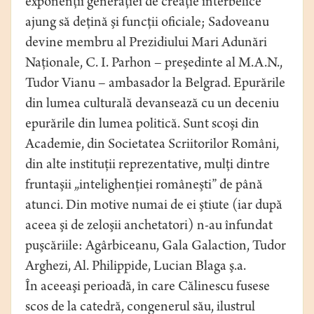
exponenţii generaţiei de creaţie interbelice
ajung să deţină şi funcţii oficiale; Sadoveanu
devine membru al Prezidiului Mari Adunări
Naţionale, C. I. Parhon – preşedinte al M.A.N.,
Tudor Vianu – ambasador la Belgrad. Epurările
din lumea culturală devansează cu un deceniu
epurările din lumea politică. Sunt scoşi din
Academie, din Societatea Scriitorilor Români,
din alte instituţii reprezentative, mulţi dintre
fruntaşii „intelighenţiei româneşti” de până
atunci. Din motive numai de ei ştiute (iar după
aceea şi de zeloşii anchetatori) n-au înfundat
puşcăriile: Agârbiceanu, Gala Galaction, Tudor
Arghezi, Al. Philippide, Lucian Blaga ş.a.
În aceeaşi perioadă, în care Călinescu fusese
scos de la catedră, congenerul său, ilustrul