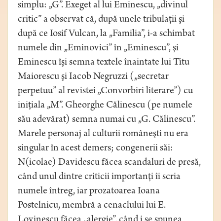
simplu: „G”. Exeget al lui Eminescu, „divinul
critic” a observat că, după unele tribulaţii şi
după ce Iosif Vulcan, la „Familia”, i-a schimbat
numele din „Eminovici” în „Eminescu”, şi
Eminescu îşi semna textele înaintate lui Titu
Maiorescu şi Iacob Negruzzi („secretar
perpetuu” al revistei „Convorbiri literare”) cu
iniţiala „M”. Gheorghe Călinescu (pe numele
său adevărat) semna numai cu „G. Călinescu”.
Marele personaj al culturii româneşti nu era
singular în acest demers; congenerii săi:
N(icolae) Davidescu făcea scandaluri de presă,
când unul dintre criticii importanţi îi scria
numele întreg, iar prozatoarea Ioana
Postelnicu, membră a cenaclului lui E.
Lovinescu făcea „alergie”, când i se spunea