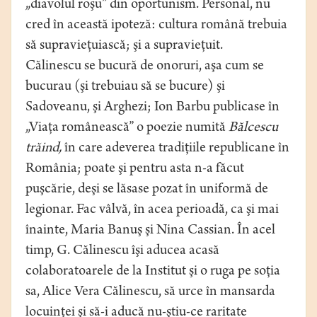
„diavolul roşu” din oportunism. Personal, nu
cred în această ipoteză: cultura română trebuia
să supravieţuiască; şi a supravieţuit.
Călinescu se bucură de onoruri, aşa cum se
bucurau (şi trebuiau să se bucure) şi
Sadoveanu, şi Arghezi; Ion Barbu publicase în
„Viaţa românească” o poezie numită
Bălcescu
trăind,
în care adeverea tradiţiile republicane în
România; poate şi pentru asta n-a făcut
puşcărie, deşi se lăsase pozat în uniformă de
legionar. Fac vâlvă, în acea perioadă, ca şi mai
înainte, Maria Banuş şi Nina Cassian. În acel
timp, G. Călinescu îşi aducea acasă
colaboratoarele de la Institut şi o ruga pe soţia
sa, Alice Vera Călinescu, să urce în mansarda
locuinţei şi să-i aducă nu-ştiu-ce raritate