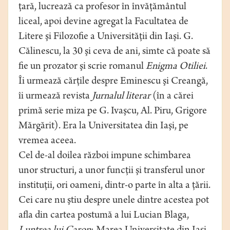
ţară, lucrează ca profesor în învăţământul
liceal, apoi devine agregat la Facultatea de
Litere şi Filozofie a Universităţii din Iaşi. G.
Călinescu, la 30 şi ceva de ani, simte că poate să
fie un prozator şi scrie romanul
Enigma Otiliei
.
Îi urmează cărţile despre Eminescu şi Creangă,
îi urmează revista
Jurnalul literar
(în a cărei
primă serie miza pe G. Ivaşcu, Al. Piru, Grigore
Mărgărit). Era la Universitatea din Iaşi, pe
vremea aceea.
Cel de-al doilea război impune schimbarea
unor structuri, a unor funcţii şi transferul unor
instituţii, ori oameni, dintr-o parte în alta a ţării.
Cei care nu ştiu despre unele dintre acestea pot
afla din cartea postumă a lui Lucian Blaga,