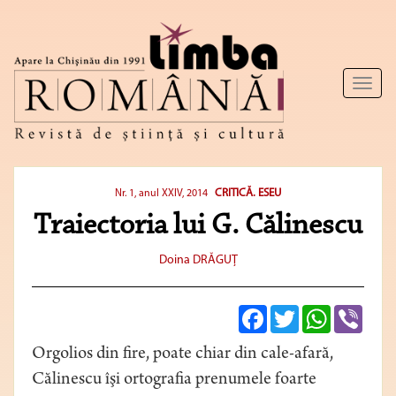
Toggl
naviga
CRITICĂ. ESEU
Nr. 1, anul XXIV, 2014
Traiectoria lui G. Călinescu
Doina DRĂGUŢ
Facebook
Twitter
WhatsApp
Viber
Orgolios din fire, poate chiar din cale-afară,
Călinescu îşi ortografia prenumele foarte