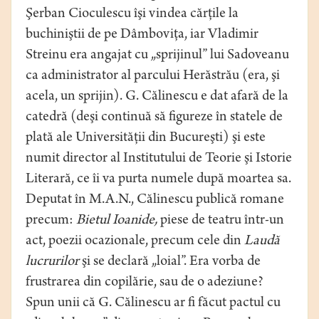
Şerban Cioculescu îşi vindea cărţile la
buchiniştii de pe Dâmboviţa, iar Vladimir
Streinu era angajat cu „sprijinul” lui Sadoveanu
ca administrator al parcului Herăstrău (era, şi
acela, un sprijin). G. Călinescu e dat afară de la
catedră (deşi continuă să figureze în statele de
plată ale Universităţii din Bucureşti) şi este
numit director al Institutului de Teorie şi Istorie
Literară, ce îi va purta numele după moartea sa.
Deputat în M.A.N., Călinescu publică romane
precum:
Bietul Ioanide,
piese de teatru într-un
act, poezii ocazionale, precum cele din
Laudă
lucrurilor
şi se declară „loial”. Era vorba de
frustrarea din copilărie, sau de o adeziune?
Spun unii că G. Călinescu ar fi făcut pactul cu