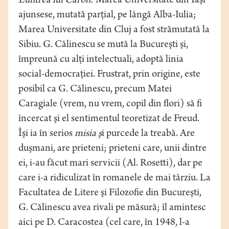
Luntrea lui Caron
: Marea Universitate din Iaşi
ajunsese, mutată parţial, pe lângă Alba-Iulia;
Marea Universitate din Cluj a fost strămutată la
Sibiu. G. Călinescu se mută la Bucureşti şi,
împreună cu alţi intelectuali, adoptă linia
social-democraţiei. Frustrat, prin origine, este
posibil ca G. Călinescu, precum Matei
Caragiale (vrem, nu vrem, copil din flori) să fi
încercat şi el sentimentul teoretizat de Freud.
Îşi ia în serios
misia ş
i purcede la treabă. Are
duşmani, are prieteni; prieteni care, unii dintre
ei, i-au făcut mari servicii (Al. Rosetti), dar pe
care i-a ridiculizat în romanele de mai târziu. La
Facultatea de Litere şi Filozofie din Bucureşti,
G. Călinescu avea rivali pe măsură; îl amintesc
aici pe D. Caracostea (cel care, în 1948, l-a