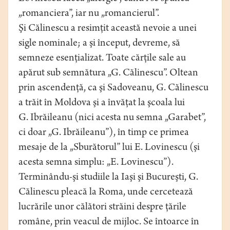
„romanciera”, iar nu „romancierul”.
Şi Călinescu a resimţit această nevoie a unei
sigle nominale; a şi început, devreme, să
semneze esenţializat. Toate cărţile sale au
apărut sub semnătura „G. Călinescu”. Oltean
prin ascendenţă, ca şi Sadoveanu, G. Călinescu
a trăit în Moldova şi a învăţat la şcoala lui
G. Ibrăileanu (nici acesta nu semna „Garabet”,
ci doar „G. Ibrăileanu”), în timp ce primea
mesaje de la „Sburătorul” lui E. Lovinescu (şi
acesta semna simplu: „E. Lovinescu”).
Terminându-şi studiile la Iaşi şi Bucureşti, G.
Călinescu pleacă la Roma, unde cercetează
lucrările unor călători străini despre ţările
române, prin veacul de mijloc. Se întoarce în