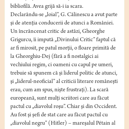
bibliofilă. Avea grijă să-i ia scara.
Declarându-se „loial”, G. Călinescu a avut parte
şi de atenţia conducerii de atunci a României.
Un încrâncenat critic de astăzi, Gheorghe
Grigurcu, îi impută „Divinului Critic” faptul că
ar fi mirosit, pe patul morţii, o floare primită de
la Gheorghiu-Dej (fără a fi nostalgici ai
vechiului regim, ci oameni cu capul pe umeri,
trebuie să spunem că şi liderul politic de atunci,
şi „liderul-neoficial” al criticii literare româneşti
erau, cum am spus, nişte frustraţi). La scară
europeană, sunt mulţi scriitori care au făcut
pactul cu „diavolul roşu”. Chiar şi din Occident.
Au fost şi şefi de stat care au făcut pactul cu
„diavolul negru” (Hitler) – mareşalul Pétain al