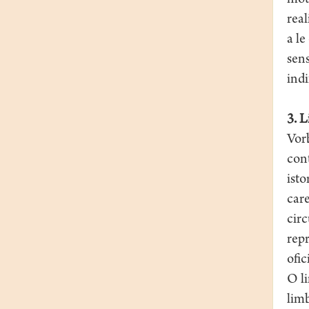
moti
real
a le
sens
indi
3. 
Vorb
cont
isto
care
circ
repr
ofic
O li
limb