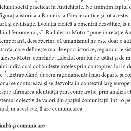
lului social practicat în Antichitate. Ne amintim faptul c
iguraţia istorică a Romei şi a Greciei antice şi tot acestea 
ură şi civilizaţie. Evoluţia ciclică a omenirii dezvăluie, 
2
diind fenomenul, C. Rădulescu-Motru
pune în relaţie An
emporană, descoperind că umanismul nu este doar o atitudi
tanţă, care defineşte marile epoci istorice, reglându-le sis
lescu-Motru conchide: „Idealul omului de astăzi şi de mâi
ui individual dobândeşte înţeles prin contopirea lui în d
3
e”
. Extrapolând, ducem raţionamentul mai departe şi con
onal se conturează şi se dezvoltă în contextul larg europe
espre afirmarea identităţii prin comparaţie, prin analiza a
istemul colectiv de valori din spaţiul comunităţii, într-o 
ţial, în acest caz, îl are comunicarea.
Limbă şi comunicare