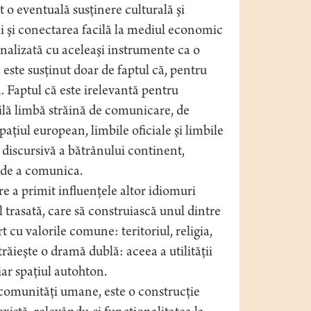
o eventuală susţinere culturală şi
i şi conectarea facilă la mediul economic
analizată cu aceleaşi instrumente ca o
 este susţinut doar de faptul că, pentru
. Faptul că este irelevantă pentru
ilă limbă străină de comunicare, de
aţiul european, limbile oficiale şi limbile
discursivă a bătrânului continent,
i de a comunica.
re a primit influenţele altor idiomuri
l trasată, care să construiască unul dintre
t cu valorile comune: teritoriul, religia,
răieşte o dramă dublă: aceea a utilităţii
iar spaţiul autohton.
comunităţi umane, este o construcţie