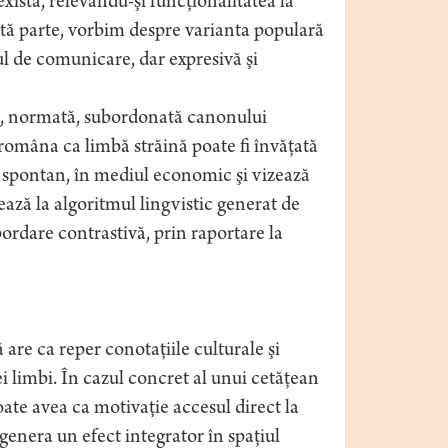
istă, relevându-şi funcţionalitatea la
e altă parte, vorbim despre varianta populară
ul de comunicare, dar expresivă şi
, normată, subordonată canonului
, româna ca limbă străină poate fi învăţată
, spontan, în mediul economic şi vizează
ează la algoritmul lingvistic generat de
ordare contrastivă, prin raportare la
are ca reper conotaţiile culturale şi
i limbi. În cazul concret al unui cetăţean
oate avea ca motivaţie accesul direct la
 genera un efect integrator în spaţiul