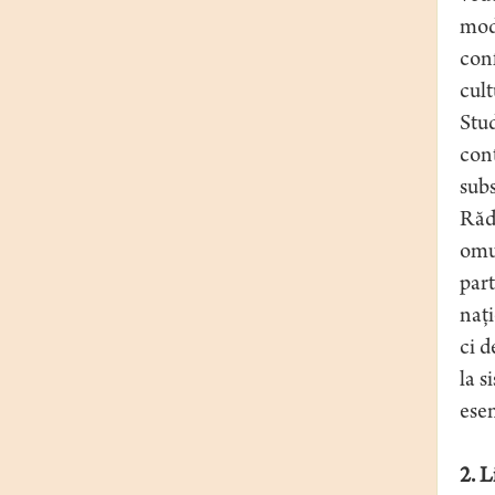
mode
conf
cult
Stu
cont
subs
Rădu
omul
part
naţi
ci d
la s
esen
2. 