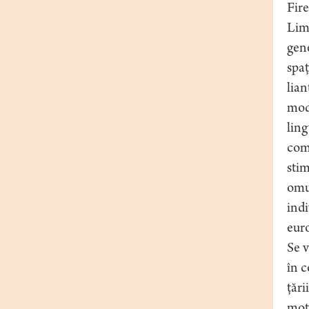
Fir
Limb
gene
spaţ
lian
mode
ling
comu
stim
omul
indi
euro
Se v
în c
ţări