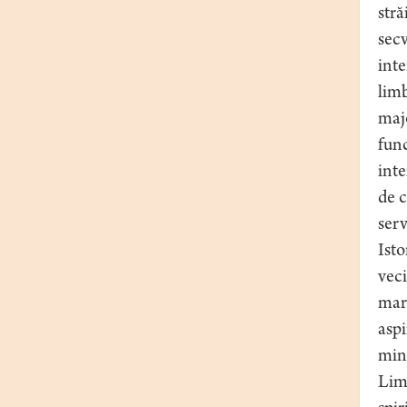
stră
secv
inte
limb
majo
func
inte
de c
serv
Isto
veci
mari
aspi
mino
Limb