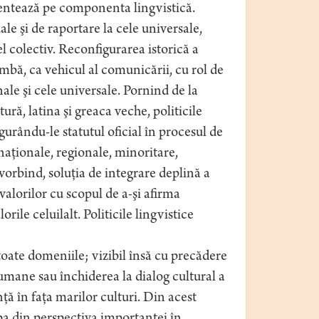
entează pe componenta lingvistică.
e şi de raportare la cele universale,
l colectiv. Reconfigurarea istorică a
imbă, ca vehicul al comunicării, cu rol de
onale şi cele universale. Pornind de la
ră, latina şi greaca veche, politicile
urându-le statutul oficial în procesul de
naţionale, regionale, minoritare,
vorbind, soluţia de integrare deplină a
valorilor cu scopul de a-şi afirma
rile celuilalt. Politicile lingvistice
oate domeniile; vizibil însă cu precădere
umane sau închiderea la dialog cultural a
inţă în faţa marilor culturi. Din acest