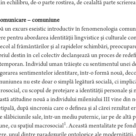
in echilibru, de-o parte rostirea, de cealaltă parte scrierea
Comunicare – comuniune
 un excurs eseistic introductiv în fenomenologia comuni
re pentru abordarea identităţii lingvistice şi culturale com
ecol al frământărilor şi al rapidelor schimbări, preocupa
riul destin în cel colectiv declanşează un proces de redef
emporan. Individul uman trăieşte cu sentimentul unei des
gorarea sentimentelor identitare, într-o formă nouă, deco
niunea nu este doar o simplă legătură socială, ci implică 
osocial, cu scopul de protejare a identităţii personale şi 
stă atitudine nouă a individului mileniului III vine din 
tipală, după sincronia care o definea şi al cărei rezultat e
e slăbiciunile sale, într-un mediu puternic, iar pe de altă
1
une, cu spaţiul macrosocial
. Această mentalitate pe fondu
re, unul dintre paradoxurile ontologice ale modernităţii, c