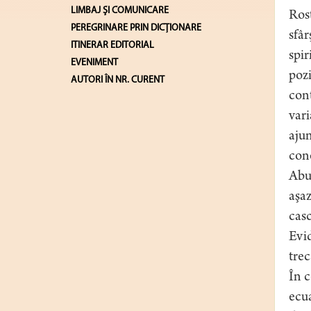
LIMBAJ ŞI COMUNICARE
Rost
PEREGRINARE PRIN DICȚIONARE
sfâr
ITINERAR EDITORIAL
spir
EVENIMENT
pozi
AUTORI ÎN NR. CURENT
cont
vari
aju
cone
Abur
aşaz
casc
Evid
trec
În c
ecua