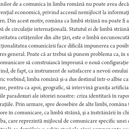
inilor de a comunica în limba română nu poate avea decât 
enţial economică, privind accesul nemijlocit la informaţi
rn. Din acest motiv, româna ca limbă străină nu poate fi 
ă de circulaţie internaţională. Statutul ei de limbă străină
ritatea cetăţenilor din alte ţări, este o limbă necunoscută
ţionalitatea comunicării face dificilă impunerea ca posib
res general. Poate că ar trebui să punem problema ca, în sp
omunicare să construiască împreună o nouă configuraţie 
ind, de fapt, ca instrument de satisfacere a nevoii omulu
ric vorbind, limba română şi-a dus destinul într-o albie ca
ne, pentru ca apoi, geografic, să intervină graniţa artificia
le paradoxuri ale istoriei noastre: criza identitară în rapor
raţiile. Prin urmare, spre deosebire de alte limbi, româna t
re în comunicare, ca limbă străină, şi a înstrăinării în ch
a, care reprezintă mijlocul de comunicare specific unei 