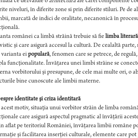
ituală ce dezvăluie o
arhitectură
ale cărei componente coex
rite niveluri, în diferite zone si prin diferite stiluri. Pe d
mbii, marcată de indici de oralitate, necanonică în proces
ţională.
anta românei ca limbă străină trebuie să fie
limba literară
vistic şi care asigură accesul la cultură. De cealaltă parte
n varianta ei
populară
, fenomen care se petrece, de regulă
la funcţionalitate. Învăţarea unei limbi străine se conect
rna vorbitorului şi presupune, de cele mai multe ori, o ab
cturile bine cunoscute ale limbii materne.
espre identitate şi criza identitară
acest motiv, situaţia unui vorbitor străin de limba română 
ţionale care asigură aspectul pragmatic al învăţării aceste
in aflat pe teritoriul României, învăţarea limbii române p
rmaţie şi facilitarea inserţiei culturale, elemente care pot