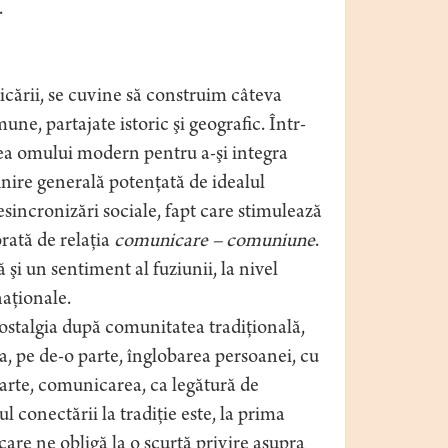
.
cării, se cuvine să construim câteva
une, partajate istoric şi geografic. Într-
rea omului modern pentru a-şi integra
inire generală potenţată de idealul
incronizări sociale, fapt care stimulează
rată de relaţia
comunicare – comuniune
.
şi un sentiment al fuziunii, la nivel
naţionale.
nostalgia după comunitatea tradiţională,
ra, pe de-o parte, înglobarea persoanei, cu
 parte, comunicarea, ca legătură de
l conectării la tradiţie este, la prima
are ne obligă la o scurtă privire asupra