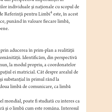
a din perspectiva importanţei în
ilor individuale şi naţionale cu scopul de
4
de Referinţă pentru Limbi
este, în acest
ce, punând în valoare fiecare limbă,
pene.
rin aducerea în prim-plan a realităţii
românităţii. Identificăm, din perspectivă
mun, la modul propriu, a coordonatelor
spaţiul ei matricial. Cât despre arealul de
şi substanţial în primul rând la
a doua limbă de comunicare, ca limbă
l mondial, poate fi studiată cu interes ca
ră şi o limbă cum este româna. Interesul