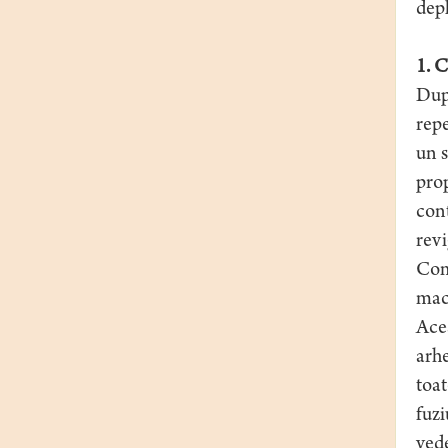
depl
1. 
După
repe
un s
prop
cont
revi
Comu
macr
Acea
arhe
toat
fuzi
vede