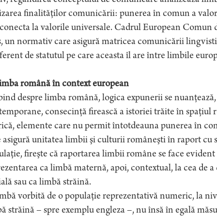
v, regândirea conceptului de comunicare analizează limb
izarea finalităţilor comunicării: punerea în comun a valor
 conecta la valorile universale. Cadrul European Comun 
, un normativ care asigură matricea comunicării lingvisti
ferent de statutul pe care aceasta îl are între limbile euro
Limba română în context european
ind despre limba română, logica expunerii se nuanţează, p
emporane, consecinţă firească a istoriei trăite în spaţiul 
rică, elemente care nu permit întotdeauna punerea în co
 asigură unitatea limbii şi culturii româneşti în raport cu 
ulaţie, fireşte că raportarea limbii române se face evident 
ezentarea ca limbă maternă, apoi, contextual, la cea de 
ială sau ca limbă străină.
mbă vorbită de o populaţie reprezentativă numeric, la nive
ă străină – spre exemplu engleza –, nu însă în egală măsu