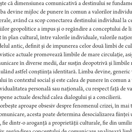
eşte că dimensiunea comunicativă a destinului se fundam
a devine mijloc de punere în comun a valorilor individual
rale, având ca scop conectarea destinului individual la ce
iilor geopolitice a impus şi o regândire a conceptului de l
t în plan cultural, între valorile individuale, valorile naţi
lul antic, definit şi de impunerea celor două limbi de cultu
vistice actuale promovează limbile de mare circulaţie, asig
nicare în diverse medii, dar susţin deopotrivă şi limbile 
ulând astfel conştiinţa identitară. Limba devine, generic 
ui în contextul social şi este calea de punere în comun a 
vidualitatea personală sau naţională, cu respect faţă de valo
pene actuale deschid calea dialogului şi a concilierii.
orbeşte aproape obsesiv despre fenomenul crizei, în mai t
omunicare, acesta poate determina desocializarea fiinţei 
i, fie dintr-o aroganţă a proprietăţii culturale, fie din umil