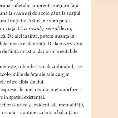
rimă sufletului amprenta vieţuirii fără
ână la
rostire
şi de acolo până la spaţiul
 unul iniţiatic. Astfel, ne vom putea
 în viaţă. Căci
rostul
şi
sensul
devin,
ică. De aici înainte, putem nuanţa în
ilei noastre identităţi. De la
a rosti
vom
o de fiinţa noastră, dar prin inevitabile
eneşte, robindu-l sau dezrobindu-l, i se
acolo, miile de feţe ale sale curg în
e către albia sinelui.
nt expresii ale unei râvnite metamorfoze a
e în spaţiul existenţei.
lor istorice şi, evident, ale mentalităţii,
noscută – conţine, ca într-o balanţă în