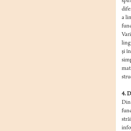
spir
dife
a li
func
Vari
ling
şi î
simp
mate
stru
4. D
Din 
func
stră
info