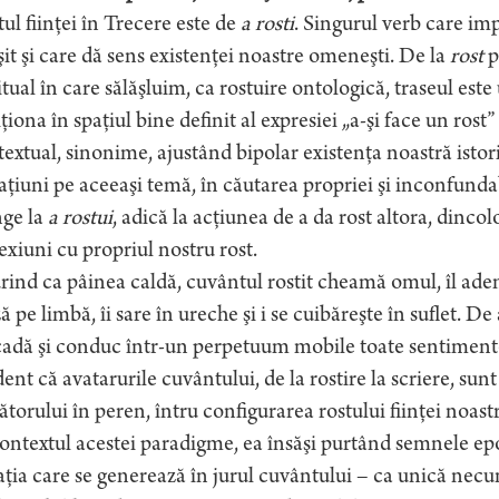
ul fiinţei în Trecere este de
a rosti
. Singurul verb care imp
şit şi care dă sens existenţei noastre omeneşti. De la
rost
p
itual în care sălăşluim, ca rostuire ontologică, traseul este
ţiona în spaţiul bine definit al expresiei „a-şi face un rost”
extual, sinonime, ajustând bipolar existenţa noastră istor
aţiuni pe aceeaşi temă, în căutarea propriei şi inconfundab
nge la
a rostui
, adică la acţiunea de a da rost altora, dincol
xiuni cu propriul nostru rost.
ind ca pâinea caldă, cuvântul rostit cheamă omul, îl adem
ă pe limbă, îi sare în ureche şi i se cuibăreşte în suflet. De 
adă şi conduc într-un perpetuum mobile toate sentimentel
ent că avatarurile cuvântului, de la rostire la scriere, su
ătorului în peren, întru configurarea rostului fiinţei noastr
ontextul acestei paradigme, ea însăşi purtând semnele epoci
ţia care se generează în jurul cuvântului – ca unică necu