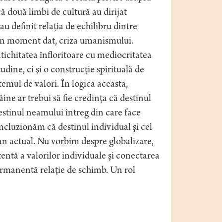
ă două limbi de cultură au dirijat
au definit relaţia de echilibru dintre
la un moment dat, criza umanismului.
tichitatea înfloritoare cu mediocritatea
ne, ci şi o construcţie spirituală de
temul de valori. În logica aceasta,
ne ar trebui să fie credinţa că destinul
estinul neamului întreg din care face
cluzionăm că destinul individual şi cel
an actual. Nu vorbim despre globalizare,
tentă a valorilor individuale şi conectarea
permanentă relaţie de schimb. Un rol