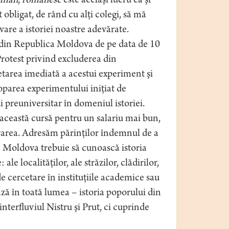
omân
,
românesc
este acelaşi lucru ca şi
obligat, de rând cu alţi colegi, să mă
are a istoriei noastre adevărate.
r din Republica Moldova de pe data de 10
Protest privind excluderea din
tarea imediată a acestui experiment şi
oparea experimentului iniţiat de
 preuniversitar în domeniul istoriei.
n această cursă pentru un salariu mai bun,
orarea. Adresăm părinţilor îndemnul de a
 Moldova trebuie să cunoască istoria
ale localităţilor, ale străzilor, clădirilor,
de cercetare în instituţiile academice sau
ază în toată lumea – istoria poporului din
interfluviul Nistru şi Prut, ci cuprinde