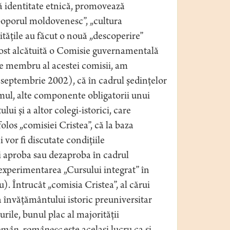
ă identitate etnică, promovează
poporul moldovenesc”, „cultura
tăţile au făcut o nouă „descoperire”
a fost alcătuită o Comisie guvernamentală
 de membru al acestei comisii, am
1 septembrie 2002), că în cadrul şedinţelor
umul, alte componente obligatorii unui
 şi a altor colegi-istorici, care
olos „comisiei Cristea”, că la baza
 vor fi discutate condiţiile
 şi aproba sau dezaproba în cadrul
 experimentarea „Cursului integrat” în
eu). Întrucât „comisia Cristea”, al cărui
a învăţământului istoric preuniversitar
ile, bunul plac al majorităţii