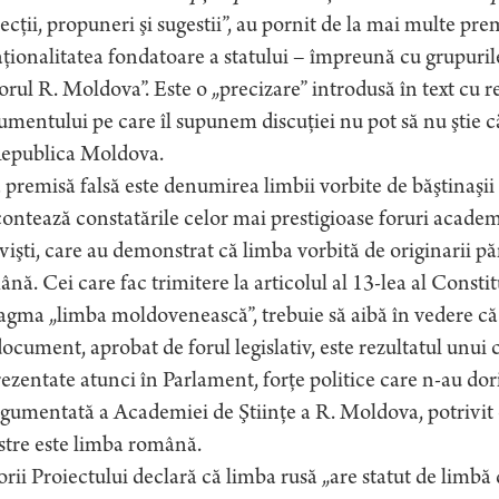
ecţii, propuneri şi sugestii”, au pornit de la mai multe p
ţionalitatea fondatoare a statului – împreună cu grupur
rul R. Moldova”. Este o „precizare” introdusă în text cu re
mentului pe care îl supunem discuţiei nu pot să nu ştie 
Republica Moldova.
 premisă falsă este denumirea limbii vorbite de băştinaşi
ontează constatările celor mai prestigioase foruri academic
vişti, care au demonstrat că limba vorbită de originarii 
nă. Cei care fac trimitere la articolul al 13-lea al Const
agma „limba moldovenească”, trebuie să aibă în vedere c
document, aprobat de forul legislativ, este rezultatul unui
ezentate atunci în Parlament, forţe politice care n-au dori
rgumentată a Academiei de Ştiinţe a R. Moldova, potrivit
stre este limba română.
rii Proiectului declară că limba rusă „are statut de limbă