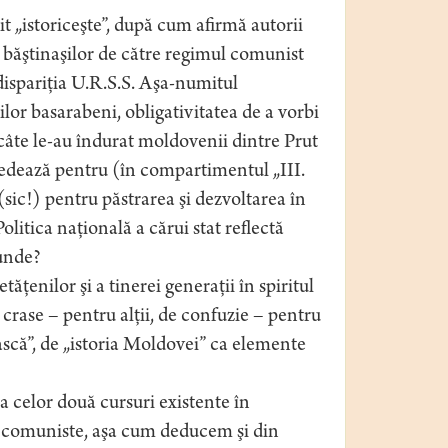
t „istoriceşte”, după cum afirmă autorii
băştinaşilor de către regimul comunist
ispariţia U.R.S.S. Aşa-numitul
lor basarabeni, obligativitatea de a vorbi
e câte le-au îndurat moldovenii dintre Prut
pledează pentru (în compartimentul „III.
 (sic!) pentru păstrarea şi dezvoltarea în
olitica naţională a cărui stat reflectă
unde?
ţenilor şi a tinerei generaţii în spiritul
i crase – pentru alţii, de confuzie – pentru
ască”, de „istoria Moldovei” ca elemente
a celor două cursuri existente în
le comuniste, aşa cum deducem şi din