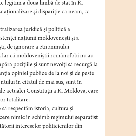
ine legitim a doua limbă de stat în R.
aţionalizare şi dispariţie ca neam, ca
alizarea juridică şi politică a
tenţei naţiunii moldoveneşti şi a
şti, de ignorare a etnonimului
clar că moldoveniştii românofobi nu au
păra poziţiile şi sunt nevoiţi să recurgă la
nţia opiniei publice de la noi şi de peste
tului în citatul de mai sus, sunt în
ile actualei Constituţii a R. Moldova, care
or totalitare.
e să respectăm istoria, cultura şi
 a cere nimic în schimb regimului separatist
ătorii intereselor politicienilor din