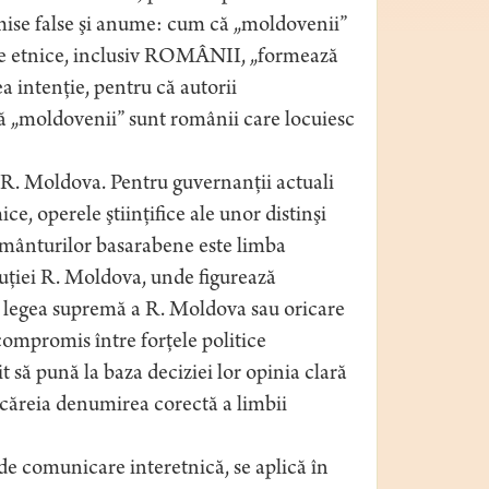
remise false şi anume: cum că „moldovenii”
ile etnice, inclusiv ROMÂNII, „formează
a intenţie, pentru că autorii
că „moldovenii” sunt românii care locuiesc
i R. Moldova. Pentru guvernanţii actuali
e, operele ştiinţifice ale unor distinşi
pământurilor basarabene este limba
ituţiei R. Moldova, unde figurează
ă legea supremă a R. Moldova sau oricare
 compromis între forţele politice
t să pună la baza deciziei lor opinia clară
 căreia denumirea corectă a limbii
 de comunicare interetnică, se aplică în