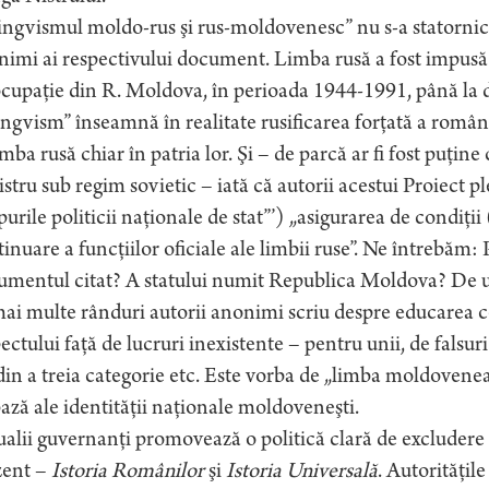
ingvismul moldo-rus şi rus-moldovenesc” nu s-a statornici
imi ai respectivului document. Limba rusă a fost impusă 
cupaţie din R. Moldova, în perioada 1944-1991, până la d
ingvism” înseamnă în realitate rusificarea forţată a români
imba rusă chiar în patria lor. Şi – de parcă ar fi fost puţin
istru sub regim sovietic – iată că autorii acestui Proiect 
urile politicii naţionale de stat”’) „asigurarea de condiţii
inuare a funcţiilor oficiale ale limbii ruse”. Ne întrebăm: P
umentul citat? A statului numit Republica Moldova? De 
ai multe rânduri autorii anonimi scriu despre educarea cetă
ectului faţă de lucruri inexistente – pentru unii, de falsur
din a treia categorie etc. Este vorba de „limba moldovene
ază ale identităţii naţionale moldoveneşti.
alii guvernanţi promovează o politică clară de excludere 
zent –
Istoria Românilor
şi
Istoria Universală
. Autorităţi