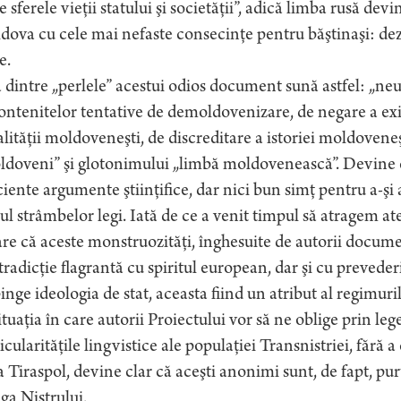
e sferele vieţii statului şi societăţii”, adică limba rusă dev
ova cu cele mai nefaste consecinţe pentru băştinaşi: dezn
e.
dintre „perlele” acestui odios document sună astfel: „neutr
ntenitelor tentative de demoldovenizare, de negare a exis
alităţii moldoveneşti, de discreditare a istoriei moldovene
ldoveni” şi glotonimului „limbă moldovenească”. Devine 
ciente argumente ştiinţifice, dar nici bun simţ pentru a-şi a
ul strâmbelor legi. Iată de ce a venit timpul să atragem ate
re că aceste monstruozităţi, înghesuite de autorii documen
radicţie flagrantă cu spiritul european, dar şi cu preveder
inge ideologia de stat, aceasta fiind un atribut al regimuril
ituaţia în care autorii Proiectului vor să ne oblige prin leg
icularităţile lingvistice ale populaţiei Transnistriei, fără
a Tiraspol, devine clar că aceşti anonimi sunt, de fapt, purt
ga Nistrului.