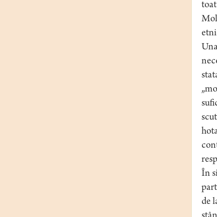
toat
Mold
etni
Una 
neco
stat
„mo
sufi
scut
hota
cont
resp
În s
part
de l
stân