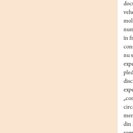
docu
vehe
mold
numi
în f
cons
nu s
expe
pled
disc
expe
„com
circ
memb
din 