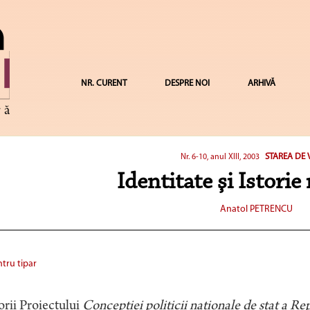
NR. CURENT
DESPRE NOI
ARHIVĂ
STAREA DE 
Nr. 6-10, anul XIII, 2003
Identitate şi Istorie
Anatol PETRENCU
tru tipar
rii Proiectului
Concepţiei politicii naţionale de stat a R