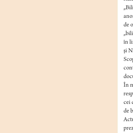
„Bil
anon
de o
„bil
în l
şi N
Scop
cont
doc
În m
resp
cei 
de b
Actu
pre