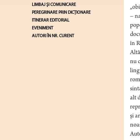
LIMBAJ ŞI COMUNICARE
„obi
PEREGRINARE PRIN DICȚIONARE
– na
ITINERAR EDITORIAL
popo
EVENIMENT
docu
AUTORI ÎN NR. CURENT
în 
Altă
nu c
ling
româ
sint
alt 
repr
şi a
noa
Auto