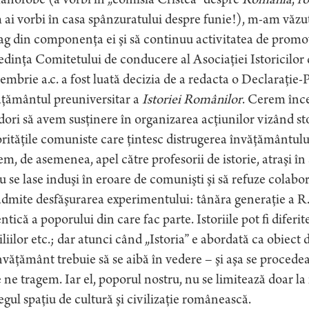
ânofobe (a vorbi în „comisia Cristea” despre
România
,
r
ai vorbi în casa spânzuratului despre funie!), m-am văzut 
ag din componenţa ei şi să continuu activitatea de promov
edinţa Comitetului de conducere al Asociaţiei Istoricilo
embrie a.c. a fost luată decizia de a redacta o Declaraţie-
ăţământul preuniversitar a
Istoriei Românilor
. Cerem înce
ori să avem susţinere în organizarea acţiunilor vizând st
rităţile comuniste care ţintesc distrugerea învăţământului
m, de asemenea, apel către profesorii de istorie, atraşi î
u se lase induşi în eroare de comunişti şi să refuze colab
dmite desfăşurarea experimentului: tânăra generaţie a R.
ntică a poporului din care fac parte. Istoriile pot fi diferite: 
liilor etc.; dar atunci când „Istoria” e abordată ca obiect 
nvăţământ trebuie să se aibă în vedere – şi aşa se procede
 ne tragem. Iar el, poporul nostru, nu se limitează doar la 
egul spaţiu de cultură şi civilizaţie românească.