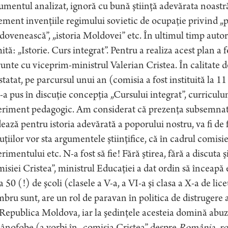
mentul analizat, ignoră cu bună ştiinţă adevărata noastr
ment invenţiile regimului sovietic de ocupaţie privind „
ovenească”, „istoria Moldovei” etc. În ultimul timp autori
tă: „Istorie. Curs integrat”. Pentru a realiza acest plan 
runte cu viceprim-ministrul Valerian Cristea. În calitate
tatat, pe parcursul unui an (comisia a fost instituită la 1
-a pus în discuţie concepţia „Cursului integrat”, curricul
riment pedagogic. Am considerat că prezenţa subsemnatului
ează pentru istoria adevărată a poporului nostru, va fi de f
uţiilor vor sta argumentele ştiinţifice, că în cadrul comisiei
rimentului etc. N-a fost să fie! Fără ştirea, fără a discuta
isiei Cristea”, ministrul Educaţiei a dat ordin să înceapă
a 50 (!) de şcoli (clasele a V-a, a VI-a şi clasa a X-a de lic
ru sunt, are un rol de paravan în politica de distrugere 
Republica Moldova, iar la şedinţele acesteia domină abuzur