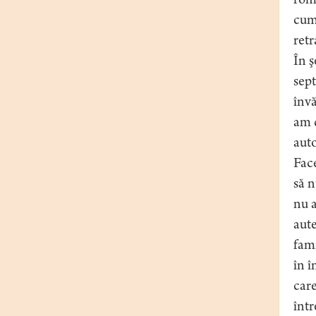
rom
cum 
retr
În ş
sept
înv
am d
auto
Face
să n
nu a
aute
fami
în î
care
într