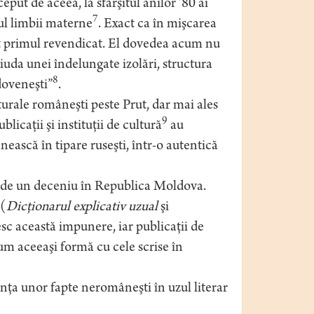
ut de aceea, la sfârşitul anilor ’80 ai
7
tul limbii materne
. Exact ca în mişcarea
st primul revendicat. El dovedea acum nu
ciuda unei îndelungate izolări, structura
8
doveneşti”
.
turale româneşti peste Prut, dar mai ales
9
icaţii şi instituţii de cultură
au
ască în tipare ruseşti, într-o autentică
n de un deceniu în Republica Moldova.
 (
Dicţionarul explicativ uzual
şi
sc această impunere, iar publicaţii de
cum aceeaşi formă cu cele scrise în
enţa unor fapte neromâneşti în uzul literar