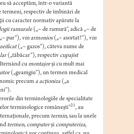
eu să acceptăm, într-o variantă
e termeni, respectiv de îmbinări de
ţii cu caracter normativ apărute la
logii ramurale
(„~ de ramură”, adică „~ de
„~ pur”)
, vin armonios
(„~ asortat?”),
vin
zeificat
(„~ gazos”), câteva nume de
ălar
(„tăbăcar”)
,
respectiv
cupajist
 alternând cu
montajor
şi cu mult mai
uitor
(„geamgiu”), un termen medical
conomic precum
a acţioniza
(„a
ni”).
rorile din terminologiile de specialitate
21
emelor terminologice româneşti”
, au
internaţionale, precum
termin,
sau la unele
ând
termen,
computer
şi
computeriza
,
minologică vor continua, astfel ca, nu