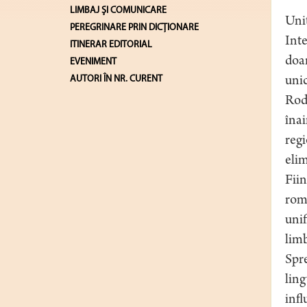
LIMBAJ ŞI COMUNICARE
Unit
PEREGRINARE PRIN DICȚIONARE
Inte
ITINERAR EDITORIAL
doar
EVENIMENT
AUTORI ÎN NR. CURENT
unic
Rodu
înai
regi
elim
Fiin
româ
unif
limb
Spre
ling
infl