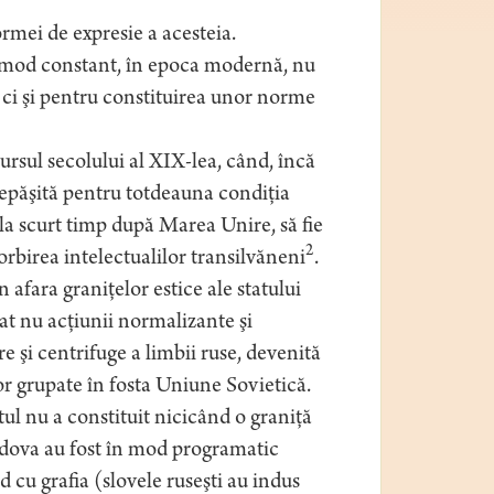
ormei de expresie a acesteia.
în mod constant, în epoca modernă, nu
, ci şi pentru constituirea unor norme
cursul secolului al XIX-lea, când, încă
depăşită pentru totdeauna condiţia
 la scurt timp după Marea Unire, să fie
2
rbirea intelectualilor transilvăneni
.
 afara graniţelor estice ale statului
t nu acţiunii normalizante şi
re şi centrifuge a limbii ruse, devenită
elor grupate în fosta Uniune Sovietică.
ul nu a constituit nicicând o graniţă
oldova au fost în mod programatic
 cu grafia (slovele ruseşti au indus