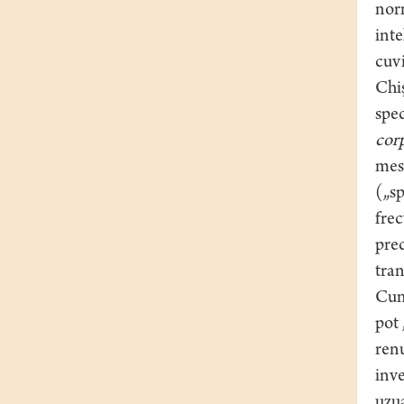
norm
inte
cuvi
Chi
spe
cor
mes
(„sp
fre
pre
tran
Cum 
pot 
renu
inve
uzua