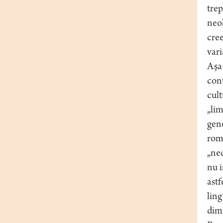
trep
neol
cree
vari
Aşa-
cont
cult
„lim
gene
româ
„nec
nu i
astf
ling
dimi