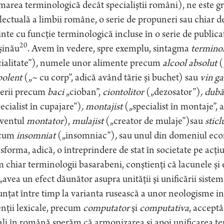
area terminologică decât specialiştii români), ne este gr
lectuală a limbii române, o serie de propuneri sau chiar d
nte cu funcţie terminologică incluse în o serie de publica
20
şinău
. Avem în vedere, spre exemplu, sintagma
termino
cialitate”), numele unor alimente precum
alcool absolut
(
polent
(„~ cu corp”, adică având tărie şi buchet) sau
vin ga
erii precum
baci
„cioban”,
ciontolitor
(„dezosator”)
, dub
ecialist în cupajare”)
, montajist
(„specialist în montaje”,
cventul
montator
),
mulajist
(„creator de mulaje”)sau
sticl
cum
insomniat
(„insomniac”)
,
sau unul din domeniul e
sforma, adică, o întreprindere de stat în societate pe acţiu
chiar terminologii basarabeni, conştienţi că lacunele şi e
„avea un efect dăunător asupra unităţii şi unificării sist
nţat între timp la varianta rusească a unor neologisme 
nţii lexicale, precum
computator
şi
computativa
, accept
li în română,sperăm că armonizarea şi apoi unificarea ter