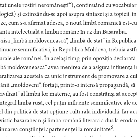
4
tat unele rostiri neromâneşti
), continuând cu vocabular
ogică) şi extinzându-se apoi asupra sintaxei şi a topicii, i
ze, cum s-a afirmat adesea, o nouă limbă romanică est-eu
anta intelectuală a limbii române în uz din Basarabia.
zisa „limbă moldovenească”, „limbă de stat” în Republica
inuare semnificativă, în Republica Moldova, trebuia astfel 
urale ale românei. În acelaşi timp, prin opoziţia declarată
bă moldovenească” avea menirea de a asigura influenţa inst
ralizarea acesteia ca unic instrument de promovare a cul
nii „moldoveni”, forţaţi, printr-o intensă propagandă, să 
ivilizat” al limbii lor materne, au fost constrânşi să acce
ntegral limba rusă, cel puţin influenţe semnificative ale a
el din politică de stat opţiune culturală individuală. Iar a
vistic basarabean şi limba română literară a dus la erodar
6
nuarea conştiinţei apartenenţei la românitate
.