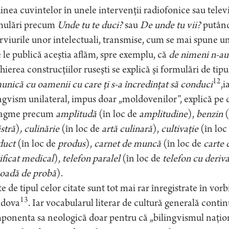
nea cuvintelor în unele intervenţii radiofonice sau tele
mulări precum
Unde tu te duci?
sau
De unde tu vii?
putând
rviurile unor intelectuali, transmise, cum se mai spune u
 le publică aceştia aflăm, spre exemplu, că
de nimeni n-au 
hierea construcţiilor ruseşti se explică şi formulări de tip
12
nică cu oamenii cu care ţi s-a încredinţat să conduci
,i
ngvism unilateral, impus doar „moldovenilor”, explică pe d
tagme precum
amplitudă
(în loc de
amplitudine
),
benzin
(
stră
)
, culinărie
(în loc de
artă culinară
),
cultivaţie
(în loc
duct
(în loc de
produs
),
carnet de muncă
(în loc de
carte
ificat medical
),
telefon paralel
(în loc de
telefon cu deriva
ioadă de probă
).
e de tipul celor citate sunt tot mai rar înregistrate în vo
13
dova
. Iar vocabularul literar de cultură generală contin
onenta sa neologică doar pentru că „bilingvismul naţiona