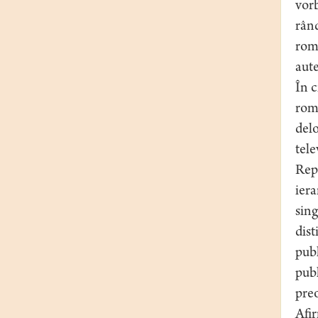
vorb
rând
româ
aute
În c
româ
delo
tele
Rep
iera
sing
dist
publ
publ
pre
Afir