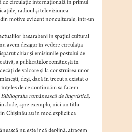
i de circulaţie internaţională în primul
icaţiile, radioul şi televiziunea
, din motive evident nonculturale, într-un
ectualilor basarabeni în spaţiul cultural
nu avem desigur în vedere circulaţia
ispărut chiar şi emisiunile postului de
cativă, a publicaţiilor româneşti în
decăţi de valoare şi la construirea unor
âneşti, deşi, dacă în trecut a existat o
de înţeles de ce continuăm să facem
(
Bibliografia românească de lingvistică,
clude, spre exemplu, nici un titlu
din Chişinău au în mod explicit ca
ânească nu este încă deplină, atragem