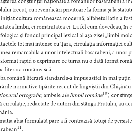
şterea conştiinţei naţionale a românilor basarabeni a încep
lului trecut, cu revendicări privitoare la forma şi la statu
 iniţiat cultura românească modernă, alfabetul latin a fo
nitatea limbii, ci românitatea ei. La fel cum dovedeau, în 
ologică şi fondul principal lexical al aşa-zisei „limbi mol
actele tot mai intense cu Ţara, circulaţia informaţiei cul
unea remarcabilă a unor intelectuali basarabeni, a unor publ
sformat rapid o exprimare ce turna nu o dată formă române
ă literară românească.
a română literară standard s-a impus astfel în mai puţi
ările normative tipărite recent de lingviştii din Chişinău
10
ionarul ortografic
, ambele
ale limbii române
) consfinţe
ă circulaţie, redactate de autori din stânga Prutului, au a
ânia.
maţia abia formulată pare a fi contrazisă totuşi de persist
11
arabean
.