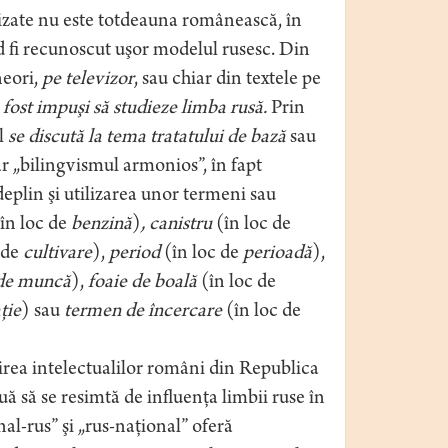
vizate nu este totdeauna românească, în
 fi recunoscut uşor modelul rusesc. Din
neori,
pe televizor
, sau chiar din textele pe
fost impuşi să studieze limba rusă.
Prin
ul
se discută la tema tratatului de bază
sau
ar „bilingvismul armonios”, în fapt
eplin şi utilizarea unor termeni sau
în loc de
benzină
)
, canistru
(în loc de
 de
cultivare
),
period
(în loc de
perioadă
),
 de muncă
),
foaie de boală
(în loc de
ţie
) sau
termen de încercare
(în loc de
rbirea intelectualilor români din Republica
uă să se resimtă de influenţa limbii ruse în
l-rus” şi „rus-naţional” oferă