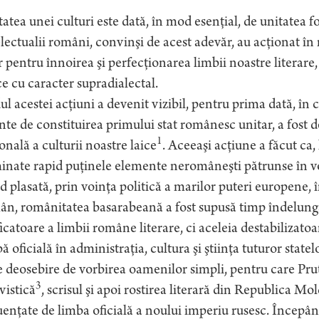
atea unei culturi este dată, în mod esenţial, de unitatea f
lectualii români, convinşi de acest adevăr, au acţionat 
 pentru înnoirea şi perfecţionarea limbii noastre literare
e cu caracter supradialectal.
l acestei acţiuni a devenit vizibil, pentru prima dată, în 
nte de constituirea primului stat românesc unitar, a fost 
1
onală a culturii noastre laice
. Aceeaşi acţiune a făcut ca,
inate rapid puţinele elemente neromâneşti pătrunse în vo
d plasată, prin voinţa politică a marilor puteri europene, în
n, românitatea basarabeană a fost supusă timp îndelunga
icatoare a limbii române literare, ci aceleia destabilizatoa
ă oficială în administraţia, cultura şi ştiinţa tuturor stat
 deosebire de vorbirea oamenilor simpli, pentru care Prut
3
vistică
, scrisul şi apoi rostirea literară din Republica M
uenţate de limba oficială a noului imperiu rusesc. Începând