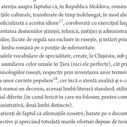
 atenţia asupra faptului că, în Republica Moldova, româna 
ţiile culturale, transferate de timp îndelungat, în mod ab
17
oficializată a acestui idiom
, coroborată cu exerciţiul lin
ritatea domeniilor ştiinţei, tehnicii, justiţiei şi administr
iilor, făcute de regulă sau exclusiv în ruseşte, şi întărit pr
 limba română pe o poziţie de inferioritate.
alele vocabulare de specialitate, create, la Chişinău, sub
 asimilarea celor uzuale în Ţară (nici ele perfecte), cât p
inologiilor ruseşti, respectiv prin inventarea unor terme
18
a unor cuvinte populare
, cer încă o atentă analiză şi 
 numai un deceniu, aceeaşi limbă literară standard, utili
ial diferite (în cazul fericit în care nu folosim, pentru com
nistrativă, două limbi distincte).
tienţi de faptul că afirmaţiile noastre, bazate pe o docu
ective şi apreciind totodată marile eforturi depuse de ter