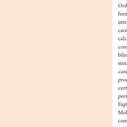
Ordi
for
inte
care
calc
comu
bili
sin
cani
pro
cert
per
Fapt
Mol
comp