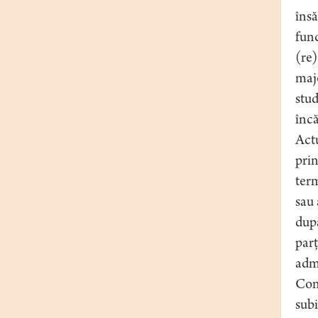
însă
func
(re)
majo
stud
încă
Actu
prin
term
sau 
după
parţ
admi
Conş
subi