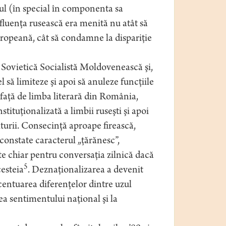
ul (în special în componenta sa
nfluenţa rusească era menită nu atât să
ropeană, cât să condamne la dispariţie
 Sovietică Socialistă Moldovenească şi,
să limiteze şi apoi să anuleze funcţiile
 faţă de limba literară din România,
ituţionalizată a limbii ruseşti şi apoi
turii. Consecinţă aproape firească,
constate caracterul „ţărănesc”,
pte chiar pentru conversaţia zilnică dacă
5
cesteia
. Deznaţionalizarea a devenit
ccentuarea diferenţelor dintre uzul
ea sentimentului naţional şi la