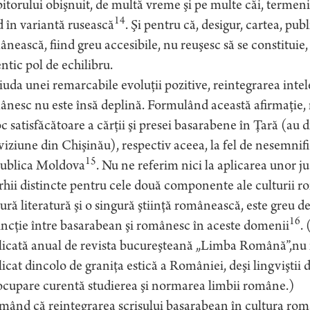
itorului obişnuit, de multă vreme şi pe multe căi, termeni
14
 în variantă rusească
. Şi pentru că, desigur, cartea, publ
nească, fiind greu accesibile, nu reuşesc să se constituie
ntic pol de echilibru.
iuda unei remarcabile evoluţii pozitive, reintegrarea intel
nesc nu este însă deplină. Formulând această afirmaţie, 
c satisfăcătoare a cărţii şi presei basarabene în Ţară (au d
viziune din Chişinău), respectiv aceea, la fel de nesemnifi
15
ublica Moldova
. Nu ne referim nici la aplicarea unor ju
rhii distincte pentru cele două componente ale culturii rom
ură literatură şi o singură ştiinţă românească, este greu 
16
incţie între basarabean şi românesc în aceste domenii
. 
icată anual de revista bucureşteană „Limba Română”,nu in
icat dincolo de graniţa estică a României, deşi lingviştii 
ocupare curentă studierea şi normarea limbii române.)
mând că reintegrarea scrisului basarabean în cultura rom