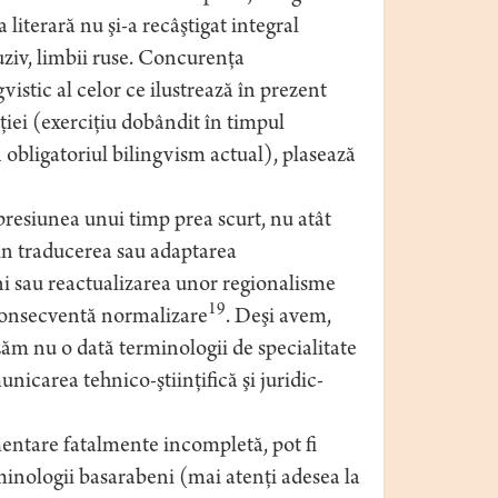
literară nu şi-a recâştigat integral
uziv, limbii ruse. Concurenţa
gvistic al celor ce ilustrează în prezent
aţiei (exerciţiu dobândit în timpul
in obligatoriul bilingvism actual), plasează
 presiunea unui timp prea scurt, nu atât
rin traducerea sau adaptarea
ni sau reactualizarea unor regionalisme
19
o consecventă normalizare
. Deşi avem,
zăm nu o dată terminologii de specialitate
unicarea tehnico-ştiinţifică şi juridic-
mentare fatalmente incompletă, pot fi
minologii basarabeni (mai atenţi adesea la