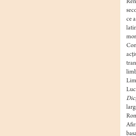
Rena
seco
ce a
lati
morf
Cont
acţi
tran
limb
Limb
Lucr
Dicţ
larg
Rom
Afir
bas