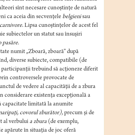
 alteori sînt necesare cunoştinţe de natură
ni ca aceia din secvenţele
belgieni
sau
carnivore.
Lipsa cunoştinţelor de acest fel
uie subiectelor un statut sau însuşiri
o pasăre.
ietate numit „Zboară, zboară” după
înd, diverse subiecte, compatibile (de
participanţii trebuind să acţioneze diferit
i prin controversele provocate de
nctul de vedere al capacităţii de a zbura
în considerare existenţa excepţională a
ă capacitate limitată la anumite
înaripaţi, covorul zburător),
precum şi de
t al verbului
a zbura
(de exemplu,
e apărute în situaţia de joc oferă