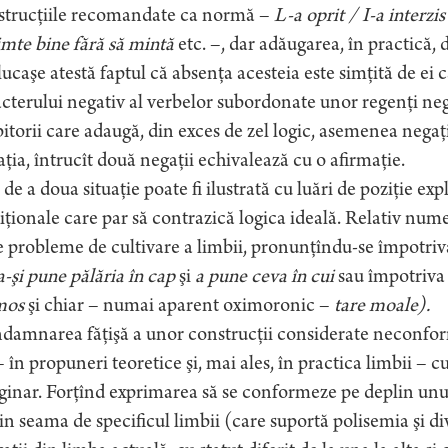
strucţiile recomandate ca normă –
L-a oprit / I-a interzi
imte bine fără să mintă
etc. –, dar adăugarea, în practică, d
ucaşe atestă faptul că absenţa acesteia este simţită de ei 
cterului negativ al verbelor subordonate unor regenţi neg
itorii care adaugă, din exces de zel logic, asemenea negaţ
ţia, întrucît două negaţii echivalează cu o afirmaţie.
de a doua situaţie poate fi ilustrată cu luări de poziţie ex
iţionale care par să contrazică logica ideală. Relativ num
e probleme de cultivare a limbii, pronunţîndu-se împotriv
a-şi pune pălăria în cap
şi
a pune ceva în cui
sau împotriva 
mos
şi chiar – numai aparent oximoronic –
tare moale).
amnarea făţişă a unor construcţii considerate neconforme
– în propuneri teoretice şi, mai ales, în practica limbii – c
inar. Forţînd exprimarea să se conformeze pe deplin unui 
in seama de specificul limbii (care suportă polisemia şi di