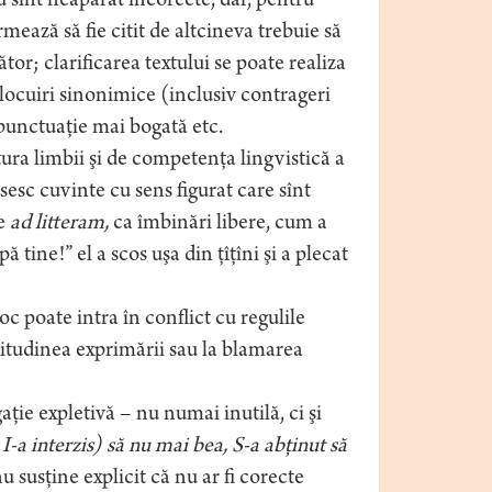
 sînt neapărat incorecte, dar, pentru
ează să fie citit de altcineva trebuie să
tor; clarificarea textului se poate realiza
locuiri sinonimice (inclusiv contrageri
 punctuaţie mai bogată etc.
tura limbii şi de competenţa lingvistică a
sesc cuvinte cu sens figurat care sînt
te
ad litteram,
ca îmbinări libere, cum a
tine!” el a scos uşa din ţîţîni şi a plecat
oc poate intra în conflict cu regulile
titudinea exprimării sau la blamarea
ţie expletivă – nu numai inutilă, ci şi
u
I-a interzis) să nu mai bea, S-a abţinut să
 susţine explicit că nu ar fi corecte