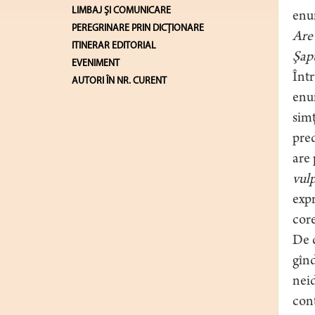
LIMBAJ ŞI COMUNICARE
enu
PEREGRINARE PRIN DICȚIONARE
Are 
ITINERAR EDITORIAL
Şapt
EVENIMENT
Într
AUTORI ÎN NR. CURENT
enun
simţ
pred
are 
vulp
expr
core
De c
gînd
neid
cont