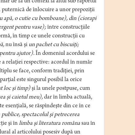
 chiar de Ia un context la altul sub raportul
ă puternică de înlocuire a unor prepoziţii
u apă, o cutie cu bomboane), din (ciorapi
tergent pentru vase);
între construcţiile
ormă, în timp ce unele construcţii cu
ă,
nu însă şi
un pachet cu biscuiţi;
pentru ajutor).
În domeniul acordului se
a relaţiei respective: acordul în număr
iplu se face, conform tradiţiei, prin
arţial este singurul posibil la orice
t loc şi timp)
şi la unele postpuse, cum
ea şi caietul meu),
dar în limba actuală,
e esenţială, se răspîndeşte din ce în ce
a publice, spectacolul şi petrecerea
ţie şi în
limba şi literatura româna
sau în
ural al articolului posesiv după un