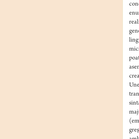
conc
enun
real
gene
ling
mici
poat
asem
crea
Unel
tran
sint
maju
(emi
greş