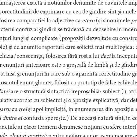
noaşterea exactă a noţiunilor denumite de cuvintele impli
corectitudinii de exprimare cu cea de gîndire sînt şi unel
olosirea comparaţiei la adjective ca
etern
(şi sinonimele
pe
cterul confuz al gîndirii se trădează cu deosebire în înce
ţuri lungi şi complicate (propoziţii dezvoltate cu construc
e) şi cu anumite raporturi care solicită mai mult logica: o
luzia/consecinţa; folosirea fără rost a lui
deci
la început
 enunţuri anterioare este o greşeală de limbă şi de gîndir
tă însă şi enunţuri în care sub o aparentă corectitudine g
scutul enunţ glumeţ, folosit ca prototip de false echival
atei
are o structură sintactică ireproşabilă: subiect (+ at
lativ acordat cu subiectul şi o apoziţie explicativă, dar def
atru
cu
trei
şi apoi implicită, în enumerarea din apoziţie,
 dintre ei
confuzia sporeşte.) De aceeaşi natură sînt, în c
uncţiile ai căror termeni denumesc noţiuni cu sfere inter
de, elevi şi sportivi;
pentru evitarea unor asemenea greşeli