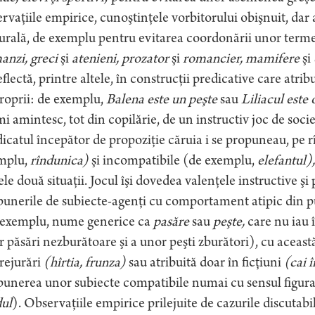
rvaţiile empirice, cunoştinţele vorbitorului obişnuit, dar
urală, de exemplu pentru evitarea coordonării unor terme
anzi, greci
şi
atenieni, prozator
şi
romancier, mamifere
şi
eflectă, printre altele, în construcţii predicative care atrib
roprii: de exemplu,
Balena este un peşte
sau
Liliacul este 
i amintesc, tot din copilărie, de un instructiv joc de soc
icatul începător de propoziţie căruia i se propuneau, pe r
mplu,
rîndunica)
şi incompatibile (de exemplu,
elefantul),
ele două situaţii. Jocul îşi dovedea valenţele instructive ş
unerile de subiecte-agenţi cu comportament atipic din pu
 exemplu, nume generice ca
pasăre
sau
peşte,
care nu iau 
 păsări nezburătoare şi a unor peşti zburători), cu aceast
rejurări
(hîrtia, frunza)
sau atribuită doar în ficţiuni
(cai 
unerea unor subiecte compatibile numai cu sensul figura
dul
). Observaţiile empirice prilejuite de cazurile discutabil