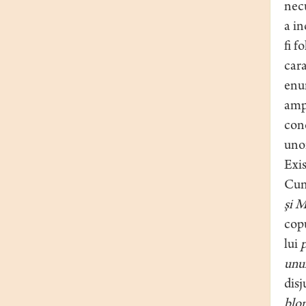
necu
a in
fi f
cara
enun
ampl
conc
unor
Exis
Cuno
şi
M
copu
lui
p
unul
disj
blon