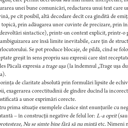
guu, care permit deci două sau mai multe interpretări, nu
urarea unei bune comunicări, redactarea unui text care urm
ină, pe cît posibil, altă decodare decît cea gîndită de emiţă
 topică, prin adăugarea unor cuvinte de precizare, prin în
dezvoltări sintactice), printr-un context explicit, printr-o
mbiguizarea are însă limite inevitabile, care ţin de struc
rlocutorului. Se pot produce blocaje, de pildă, cînd se folo
ptate greşit în sens propriu sau expresii care sînt recepta
les Păcală expresia
a trage uşa
(la îndemnul „Trage uşa după 
a).
orinţa de claritate absolută prin formulări lipsite de echiv
ii, exagerarea corectitudinii de gîndire ducînd la incorec
stificată a unor exprimări corecte.
ru prima situaţie exemplele clasice sînt enunţurile cu nega
tantă – în construcţii negative de felul lor:
L-a oprit
(sa
rotesteze, Nu se simte bine fără să nu mintă
etc. Nimeni nu