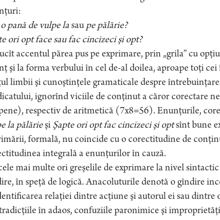
nţuri:
o pană de vulpe la
sau
pe pălărie?
e ori opt face sau fac cincizeci şi opt?
ucît accentul părea pus pe exprimare, prin „grila” cu opţiu
ţ şi la forma verbului în cel de-al doilea, aproape toţi ce
ul limbii şi cunoştinţele gramaticale despre întrebuinţare
icatului, ignorînd viciile de conţinut a căror corectare n
pene), respectiv de aritmetică (7x8=56). Enunţurile, cor
e la pălărie
şi
Şapte ori opt fac cincizeci şi opt
sînt bune ex
imării, formală, nu coincide cu o corectitudine de conţinut
ctitudinea integrală a enunţurilor în cauză.
ele mai multe ori greşelile de exprimare la nivel sintactic ş
ire, în speţă de logică. Anacoluturile denotă o gîndire in
entificarea relaţiei dintre acţiune şi autorul ei sau dintre 
radicţiile în adaos, confuziile paronimice şi improprietăţ