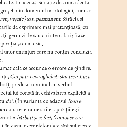
cate. În aceeaşi situaţie de coincidenţă
e greşeli din domeniul morfologiei, cum ar
ren, veşnic)
sau
permanent.
Sărăcia şi
rcările de exprimare mai pretenţioasă, cu
ţii gerunziale sau cu intercalări; fraze
poziţia şi concesia,
ul unor enunţuri care nu conţin concluzia
e.
ramaticală se ascunde o eroare de gîndire.
enţe,
Cei patru evanghelişti sînt trei: Luca
ribut), predicat nominal cu verbul
ectul lui constă în echivalarea explicită a
 cu
doi.
(În varianta cu adaosul
Ioan e
oordonare, enumerările, opoziţiile şi
ferente:
bărbaţi şi şoferi, frumoase sau
, în cazul exemplelor date sînt suficiente