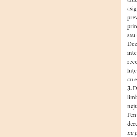
ambi
asig
prev
prin
sau 
Deza
inte
rece
înţe
cu e
3.
D
limb
neju
Pent
deru
nu p