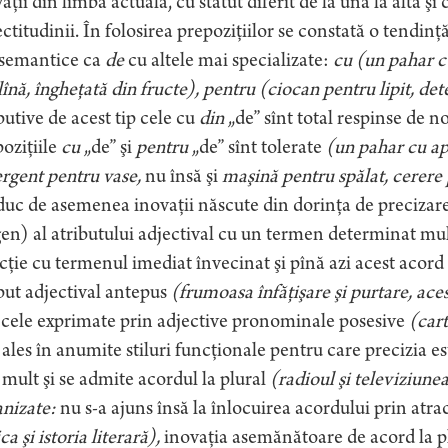
aţii din limba actuală, cu statut diferit de la una la alta şi
ctitudinii. În folosirea prepoziţiilor se constată o tendinţ
isemantice ca
de
cu altele mai specializate:
cu (un pahar c
lînă, îngheţată din fructe), pentru (ciocan pentru lipit, de
butive de acest tip cele cu
din
„de” sînt total respinse de n
oziţiile
cu
„de” şi
pentru
„de” sînt tolerate
(un pahar cu ap
rgent pentru vase,
nu însă şi
maşină pentru spălat, cerere 
uc de asemenea inovaţii născute din dorinţa de precizare 
gen) al atributului adjectival cu un termen determinat mult
cţie cu termenul imediat învecinat şi pînă azi acest acord p
but adjectival antepus
(frumoasa înfăţişare şi purtare, aces
 cele exprimate prin adjective pronominale posesive
(cart
ales în anumite stiluri funcţionale pentru care precizia est
mult şi se admite acordul la plural
(radioul şi televiziune
nizate:
nu s-a ajuns însă la înlocuirea acordului prin atrac
ica şi istoria literară),
inovaţia asemănătoare de acord la pl