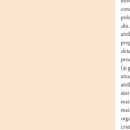
inov
core
pol
din 
atri
prep
dete
prod
(şi 
atra
atri
sînt
mai 
mai 
orga
crit