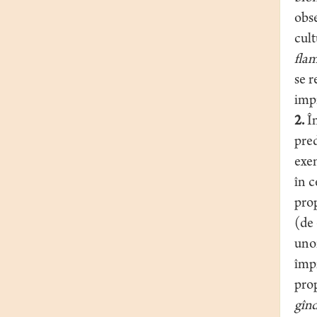
obse
cult
flam
se r
imp
2.
Îm
pred
exe
în c
prop
(de
unor
împ
prop
gîn