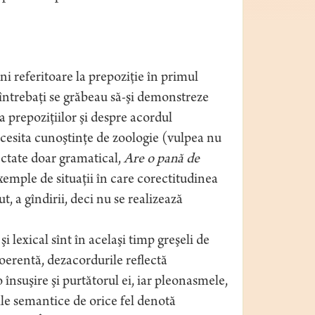
ni referitoare la prepoziţie în primul
i întrebaţi se grăbeau să-şi demonstreze
a prepoziţiilor şi despre acordul
ecesita cunoştinţe de zoologie (vulpea nu
ectate doar gramatical,
Are o pană de
emple de situaţii în care corectitudinea
, a gîndirii, deci nu se realizează
i lexical sînt în acelaşi timp greşeli de
coerentă, dezacordurile reflectă
o însuşire şi purtătorul ei, iar pleonasmele,
ile semantice de orice fel denotă