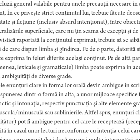
luzii general valabile pentru unele precauţii necesare în 
ţ. În ce priveşte strict conţinutul lui, trebuie făcute deose
itate şi ficţiune (inclusiv absurd intenţionat), între obiecti
ralizările superficiale, care nu ţin seama de excepţii şi d
vistică raportată la conţinutul exprimat, trebuie să se aib
 de care dispun limba şi gîndirea. Pe de o parte, datorită 
e exprima în feluri diferite acelaşi conţinut. Pe de altă p
enea, lexicale şi gramaticale) limba poate exprima în acel
 ambiguităţi de diverse grade.
e enunţuri clare în forma lor orală devin ambigue în scris ş
spunerea dintr-o formă în alta, a unor mijloace specifice 
actic şi intonaţia, respectiv punctuaţia şi alte elemente graf
sculă/minusculă sau sublinierile. Altfel spus, enunţuri c
ţător) pot fi ambigue pentru cel care le receptează (recep
ită în cazul unor lecturi neconforme cu intenţia celui care