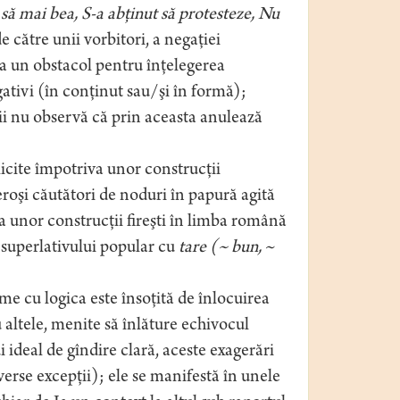
s să mai bea, S-a abţinut să protesteze, Nu
e către unii vorbitori, a negaţiei
ca un obstacol pentru înţelegerea
ativi (în conţinut sau/şi în formă);
ii nu observă că prin aceasta anulează
plicite împotriva unor construcţii
eroşi căutători de noduri în papură agită
a unor construcţii fireşti în limba română
superlativului popular cu
tare (~ bun,
~
 cu logica este însoţită de înlocuirea
u altele, menite să înlăture echivocul
ideal de gîndire clară, aceste exagerări
verse excepţii); ele se manifestă în unele