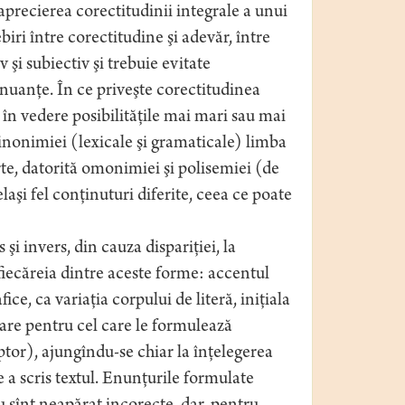
aprecierea corectitudinii integrale a unui
biri între corectitudine şi adevăr, între
v şi subiectiv şi trebuie evitate
e nuanţe. În ce priveşte corectitudinea
ă în vedere posibilităţile mai mari sau mai
sinonimiei (lexicale şi gramaticale) limba
arte, datorită omonimiei şi polisemiei (de
aşi fel conţinuturi diferite, ceea ce poate
i invers, din cauza dispariţiei, la
fiecăreia dintre aceste forme: accentul
ice, ca variaţia corpului de literă, iniţiala
lare pentru cel care le formulează
tor), ajungîndu-se chiar la înţelegerea
 a scris textul. Enunţurile formulate