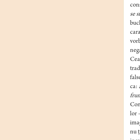
con
se s
bucl
cara
vorb
nega
Cea 
trad
fals
ca:
fru
Cond
lor 
imag
nu ţ