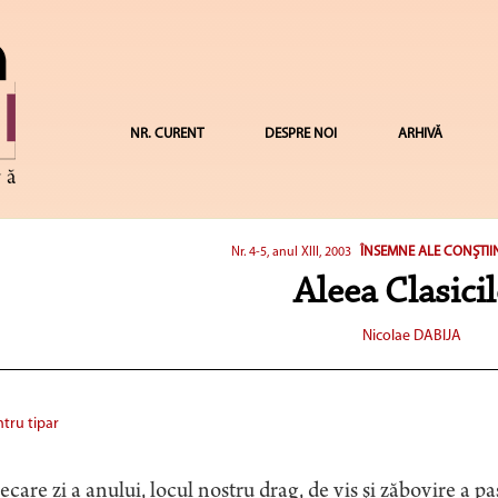
NR. CURENT
DESPRE NOI
ARHIVĂ
ÎNSEMNE ALE CONŞTII
Nr. 4-5, anul XIII, 2003
Aleea Clasici
Nicolae DABIJA
tru tipar
iecare zi a anului, locul nostru drag, de vis şi zăbovire a paş