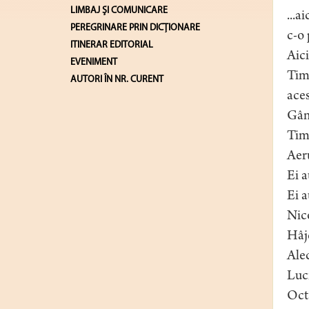
LIMBAJ ŞI COMUNICARE
...a
PEREGRINARE PRIN DICȚIONARE
c-o 
ITINERAR EDITORIAL
Aici
EVENIMENT
Timp
AUTORI ÎN NR. CURENT
aces
Gând
Timp
Aeru
Ei a
Ei a
Nic
Hâj
Ale
Luc
Octa