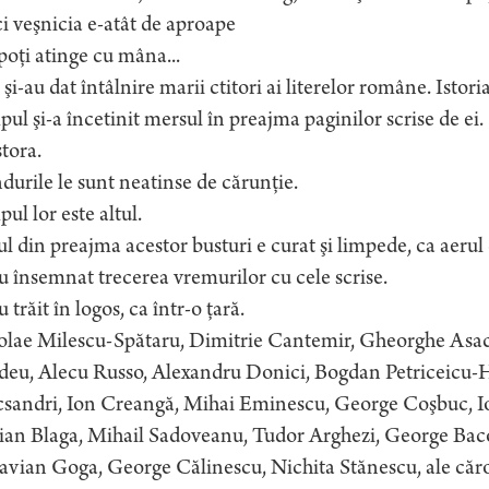
ici veşnicia e-atât de aproape
poţi atinge cu mâna...
 şi-au dat întâlnire marii ctitori ai literelor române. Istoria
ul şi-a încetinit mersul în preajma paginilor scrise de ei. 
tora.
urile le sunt neatinse de cărunţie.
ul lor este altul.
l din preajma acestor busturi e curat şi limpede, ca aerul
u însemnat trecerea vremurilor cu cele scrise.
u trăit în logos, ca într-o ţară.
olae Milescu-Spătaru, Dimitrie Cantemir, Gheorghe Asac
deu, Alecu Russo, Alexandru Donici, Bogdan Petriceicu-H
csandri, Ion Creangă, Mihai Eminescu, George Coşbuc, Io
ian Blaga, Mihail Sadoveanu, Tudor Arghezi, George Baco
vian Goga, George Călinescu, Nichita Stănescu, ale căror 