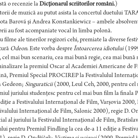
stă o recenzie la
Dicţionarul scriitorilor români.
)
torii de muzică au putut asista la concertul duetului TA
ota Barová şi Andrea Konstankiewicz – ambele absolvente
rii au fost acompaniate vocal în limba polonă.
u filme ale tinerilor regizori cehi, premiate la diverse fest
tură
Odeon
. Este vorba despre
Întoarcerea idiotului
(1999
, cel mai bun scenariu, cea mai bună regie, cea mai bună
inalizare la premiul Oscar al Academiei Americane de Fi
ină, Premiul Special PROCIREP la Festivalulul Internaţio
a Gedeon;
Singuraticii
(2000, Leul Ceh, 2000, pentru cel
iul juriului studenţesc pentru cel mai bun film la finala 
diţie a Festivalului Internaţional de Film, Varşovia 2000, 
ivalului Internaţional de Film, Salonic 2000), regie D. O
ial al juriului la Festivalul Internaţional de Film, Bratisla
ului pentru Premiul Findling la cea de-a 11 ediţie a Fest