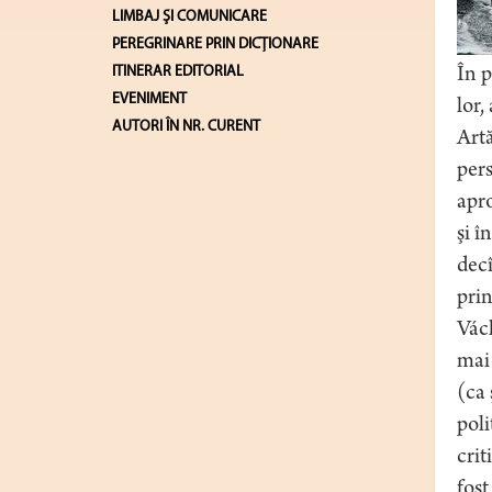
LIMBAJ ŞI COMUNICARE
PEREGRINARE PRIN DICȚIONARE
ITINERAR EDITORIAL
În p
EVENIMENT
lor,
AUTORI ÎN NR. CURENT
Artă
pers
apro
şi î
decî
prin
Václ
mai 
(ca 
poli
crit
fost