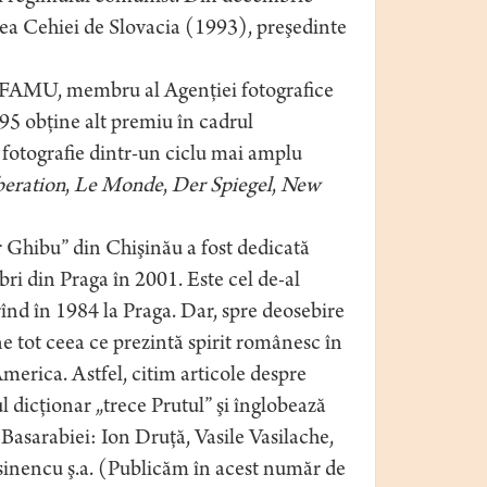
rea Cehiei de Slovacia (1993), preşedinte
e FAMU, membru al Agenţiei fotografice
95 obţine alt premiu în cadrul
 fotografie dintr-un ciclu mai amplu
beration
,
Le Monde
,
Der Spiegel
,
New
r Ghibu” din Chişinău a fost dedicată
ibri din Praga în 2001. Este cel de-al
înd în 1984 la Praga. Dar, spre deosebire
ne tot ceea ce prezintă spirit românesc în
merica. Astfel, citim articole despre
dicţionar „trece Prutul” şi înglobează
 Basarabiei: Ion Druţă, Vasile Vasilache,
inencu ş.a. (Publicăm în acest număr de