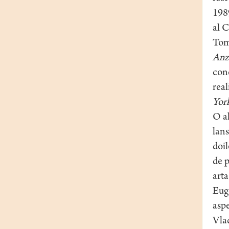
1989
al C
Tom
Anz
conc
real
Yor
O al
lans
doil
de p
arta
Euge
aspe
Vla