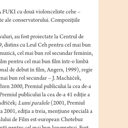
RA FUKI cu două violonceliste cehe –
 ale conservatorului. Compoziţiile
ivaluri, au fost proiectate la Centrul de
, distins cu Leul Ceh pentru cel mai bun
 muzică, cel mai bun rol secundar feminin,
lm pentru cel mai bun film într-o limbă
nal de debut în film, Angers, 1999), regie
 mai bun rol secundar – J. Macháček,
Plzen 2000, Premiul publicului la cea de-a
Premiul publicului la cea de-a 41 ediţie a
ndříček;
Lumi paralele
(2001, Premiul
va 2001, ediţia a treia, menţiune specială a
ivalului de Film est-european Chotebuz