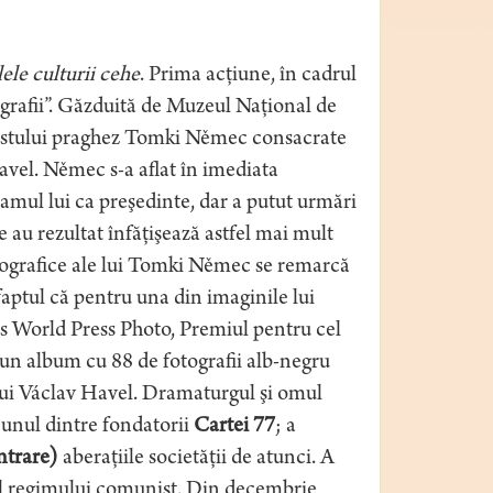
lele culturii cehe
. Prima acţiune, în cadrul
tografii”. Găzduită de Muzeul Naţional de
aristului praghez Tomki Němec consacrate
avel. Němec s-a aflat în imediata
amul lui ca preşedinte, dar a putut urmări
e au rezultat înfăţişează astfel mai mult
otografice ale lui Tomki Němec se remarcă
faptul că pentru una din imaginile lui
rs World Press Photo, Premiul pentru cel
 un album cu 88 de fotografii alb-negru
a lui Václav Havel. Dramaturgul şi omul
e unul dintre fondatorii
Cartei 77
; a
ntrare)
aberaţiile societăţii de atunci. A
ul regimului comunist. Din decembrie