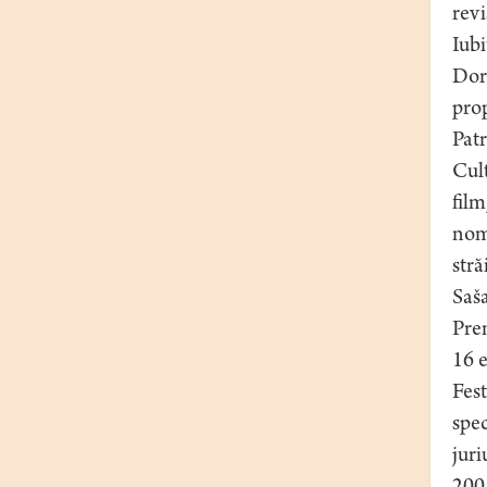
revi
Iubi
Dor
prop
Patr
Cul
film
nom
stră
Saš
Prem
16 e
Fest
spec
juri