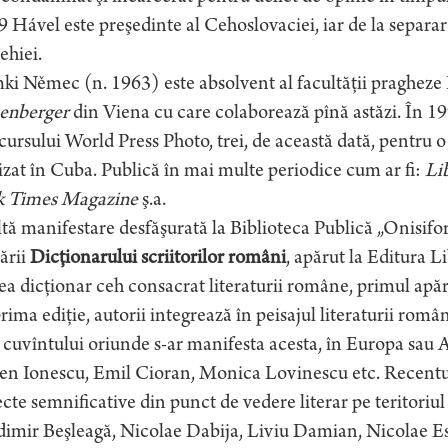
 Hável este preşedinte al Cehoslovaciei, iar de la separa
ehiei.
ki Němec (n. 1963) este absolvent al facultăţii praghez
enberger
din Viena cu care colaborează pînă astăzi. În 19
ursului World Press Photo, trei, de această dată, pentru o
izat în Cuba. Publică în mai multe periodice cum ar fi:
Li
k Times Magazine
ş.a.
tă manifestare desfăşurată la Biblioteca Publică „Onisifo
ării
Dicţionarului scriitorilor români
, apărut la Editura L
ea dicţionar ceh consacrat literaturii române, primul apăr
rima ediţie, autorii integrează în peisajul literaturii româ
 cuvîntului oriunde s-ar manifesta acesta, în Europa sau A
n Ionescu, Emil Cioran, Monica Lovinescu etc. Recentul 
cte semnificative din punct de vedere literar pe teritoriul
dimir Beşleagă, Nicolae Dabija, Liviu Damian, Nicolae Es