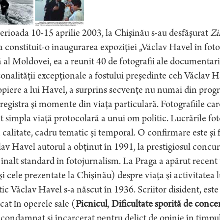
erioada 10-15 aprilie 2003, la Chişinău s-au desfăşurat
Zi
 a constituit-o inaugurarea expoziţiei „Václav Havel în fo
 al Moldovei, ea a reunit 40 de fotografii ale document
onalităţii excepţionale a fostului preşedinte ceh Václav H
piere a lui Havel, a surprins secvenţe nu numai din progr
nregistra şi momente din viaţa particulară. Fotografiile car
t simpla viaţă protocolară a unui om politic. Lucrările f
 calitate, cadru tematic şi temporal. O confirmare este şi 
av Havel autorul a obţinut în 1991, la prestigiosul concu
înalt standard în fotojurnalism. La Praga a apărut recent
şi cele prezentate la Chişinău) despre viaţa şi activitate
tic Václav Havel s-a născut în 1936. Scriitor disident, est
icat în operele sale (
Picnicul
,
Dificultate sporită de conce
 condamnat şi încarcerat pentru delict de opinie în timp