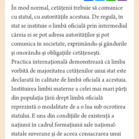
În mod normal, cetăţenii trebuie să comunice
cu statul, cu autorităţile acestuia. De regulă, în
stat se instituie o limbă oficială prin intermediul
căreia ei se pot adresa autorităţilor şi pot
comunica în societate, exprimându-şi gândurile
şi onorându-şi obligaţiile cetăţeneşti.
Practica internaţională demonstrează că limba
vorbită de majoritatea cetăţenilor unui stat este
declarată în calitate de limbă oficială a acestuia.
Instituirea limbii materne a celei mai mari părţi
din populaţia ţării drept limbă oficială
reprezintă o modalitate de a o lua sub ocrotirea
statului. E una din condiţiile de existenţă a
naţiunii în cadrul formaţiunii sale naţional-
statale suverane şi de aceea consacrarea unui