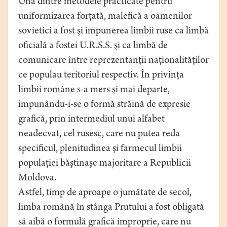
Una dintre metodele practicate pentru
uniformizarea forţată, malefică a oamenilor
sovietici a fost şi impunerea limbii ruse ca limbă
oficială a fostei U.R.S.S. şi ca limbă de
comunicare între reprezentanţii naţionalităţilor
ce populau teritoriul respectiv. În privinţa
limbii române s-a mers şi mai departe,
impunându-i-se o formă străină de expresie
grafică, prin intermediul unui alfabet
neadecvat, cel rusesc, care nu putea reda
specificul, plenitudinea şi farmecul limbii
populaţiei băştinaşe majoritare a Republicii
Moldova.
Astfel, timp de aproape o jumătate de secol,
limba română în stânga Prutului a fost obligată
să aibă o formulă grafică improprie, care nu