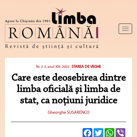
Toggl
naviga
STAREA DE VEGHE
Nr. 2-3, anul XIII, 2003
Care este deosebirea dintre
limba oficială şi limba de
stat, ca noţiuni juridice
Gheorghe SUSARENCO
Facebook
Twitter
WhatsApp
Viber