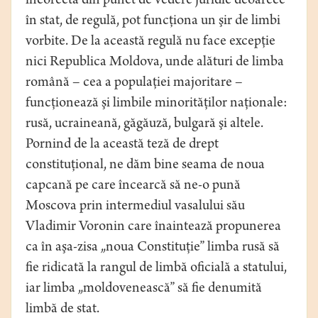
incorectă din punct de vedere juridic deoarece
în stat, de regulă, pot funcţiona un şir de limbi
vorbite. De la această regulă nu face excepţie
nici Republica Moldova, unde alături de limba
română – cea a populaţiei majoritare –
funcţionează şi limbile minorităţilor naţionale:
rusă, ucraineană, găgăuză, bulgară şi altele.
Pornind de la această teză de drept
constituţional, ne dăm bine seama de noua
capcană pe care încearcă să ne-o pună
Moscova prin intermediul vasalului său
Vladimir Voronin care înaintează propunerea
ca în aşa-zisa „noua Constituţie” limba rusă să
fie ridicată la rangul de limbă oficială a statului,
iar limba „moldovenească” să fie denumită
limbă de stat.