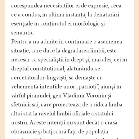
corespundea necesităţilor ei de expresie, ceea
ce a condus, în ultimă instanţă, la denaturări
esenţiale în conţinutul ei morfologic şi
semantic.
Pentru a nu admite în continuare o asemenea
situaţie, care duce la degradarea limbii, este
necesar ca specialiştii în drept şi, mai ales, cei în
dreptul constituţional, alăturându-se
cercetătorilor-lingvişti, să demaşte cu
vehemenţă intenţiile unor „patrioţi”, ajunşi în
vârful piramidei, gen Vladimir Voronin şi
sfetnicii săi, care proiectează de a ridica limba
altui stat la nivelul limbii oficiale a statului
nostru. Aceste intenţii nu sunt decât o crasă
obrăznicie şi batjocură faţă de populaţia