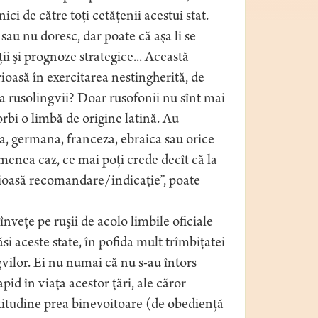
ici de către toţi cetăţenii acestui stat.
sau nu doresc, dar poate că aşa li se
i şi prognoze strategice... Această
rioasă în exercitarea nestingherită, de
ba rusolingvii? Doar rusofonii nu sînt mai
vorbi o limbă de origine latină. Au
za, germana, franceza, ebraica sau orice
semenea caz, ce mai poţi crede decît că la
eţioasă recomandare/indicaţie”, poate
i înveţe pe ruşii de acolo limbile oficiale
si aceste state, în pofida mult trîmbiţatei
vilor. Ei nu numai că nu s-au întors
pid în viaţa acestor ţări, ale căror
 atitudine prea binevoitoare (de obedienţă