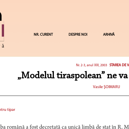
NR. CURENT
DESPRE NOI
ARHIVĂ
STAREA DE 
Nr. 2-3, anul XIII, 2003
„Modelul tiraspolean” ne va 
Vasile ŞOIMARU
tru tipar
a română a fost decretată ca unică limbă de stat în R. M