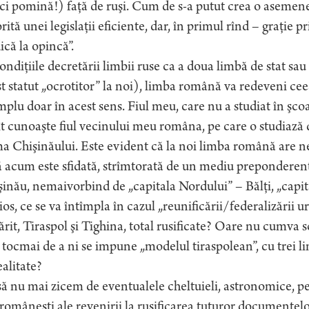
ci pomină!) faţă de ruşi. Cum de s-a putut crea o asemene
rită unei legislaţii eficiente, dar, în primul rînd – graţie pri
ică la opincă”.
ondiţiile decretării limbii ruse ca a doua limbă de stat sau
t statut „ocrotitor” la noi), limba română va redeveni ce
plu doar în acest sens. Fiul meu, care nu a studiat în şco
t cunoaşte fiul vecinului meu româna, pe care o studiază de
a Chişinăului. Este evident că la noi limba română are nevo
 acum este sfidată, strîmtorată de un mediu preponderent r
inău, nemaivorbind de „capitala Nordului” – Bălţi, „capit
os, ce se va întîmpla în cazul „reunificării/federalizării 
rit, Tiraspol şi Tighina, total rusificate? Oare nu cumva s
 tocmai de a ni se impune „modelul tiraspolean”, cu trei l
ealitate?
ă nu mai zicem de eventualele cheltuieli, astronomice, pe
româneşti ale revenirii la rusificarea tuturor documentelor