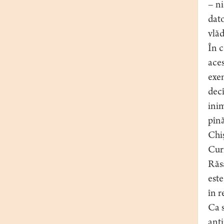
– ni
dato
vlăd
În c
aces
exem
decî
inim
pînă
Chiş
Curi
Răsă
este
în r
Ca s
anti