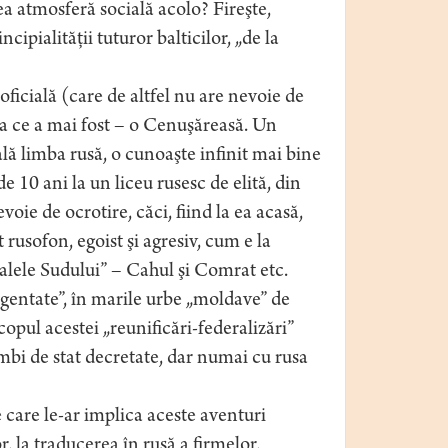
a atmosferă socială acolo? Fireşte,
ncipialităţii tuturor balticilor, „de la
 oficială (care de altfel nu are nevoie de
ea ce a mai fost – o Cenuşăreasă. Un
ală limba rusă, o cunoaşte infinit mai bine
 10 ani la un liceu rusesc de elită, din
ie de ocrotire, căci, fiind la ea acasă,
usofon, egoist şi agresiv, cum e la
alele Sudului” – Cahul şi Comrat etc.
urgentate”, în marile urbe „moldave” de
copul acestei „reunificări-federalizări”
imbi de stat decretate, dar numai cu rusa
 care le-ar implica aceste aventuri
, la traducerea în rusă a firmelor,