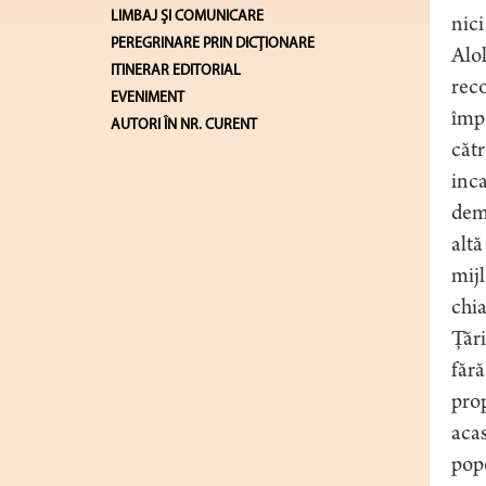
LIMBAJ ŞI COMUNICARE
nici
PEREGRINARE PRIN DICȚIONARE
Alol
ITINERAR EDITORIAL
reco
EVENIMENT
împo
AUTORI ÎN NR. CURENT
cătr
inca
demo
altă
mijl
chia
Ţări
fără
prop
acas
popo