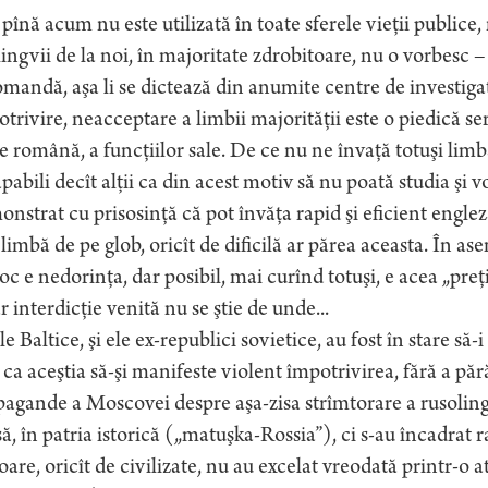
 pînă acum nu este utilizată în toate sferele vieţii publice, n
ingvii de la noi, în majoritate zdrobitoare, nu o vorbesc – 
mandă, aşa li se dictează din anumite centre de investigaţi
trivire, neacceptare a limbii majorităţii este o piedică se
e română, a funcţiilor sale. De ce nu ne învaţă totuşi lim
pabili decît alţii ca din acest motiv să nu poată studia şi 
nstrat cu prisosinţă că pot învăţa rapid şi eficient engle
 limbă de pe glob, oricît de dificilă ar părea aceasta. În a
oc e nedorinţa, dar posibil, mai curînd totuşi, e acea „pr
r interdicţie venită nu se ştie de unde...
le Baltice, şi ele ex-republici sovietice, au fost în stare să-
 ca aceştia să-şi manifeste violent împotrivirea, fără a pără
agande a Moscovei despre aşa-zisa strîmtorare a rusoling
ă, în patria istorică („matuşka-Rossia”), ci s-au încadrat ra
are, oricît de civilizate, nu au excelat vreodată printr-o