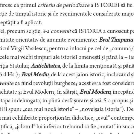
firesc ca primul
criteriu de periodizare
a ISTORIEI să fie
ţie de timpul istoric şi de evenimentele considerate majore,
eptăţit a fi aplicat.
el, precum se ştie,
s-a convenit
că ISTORIA a cunoscut pat
imitate orientativ de anumite evenimente:
Evul Timpuriu
ricul Virgil Vasilescu, pentru a înlocui pe cel de „comună
cele mai vechi timpuri ale istoriei omeneşti şi până la – ia
iţia Statului;
Antichitatea
, de la limita menţionată şi pâ
6 d.Hs.);
Evul Mediu
, de la acest jalon istoric, incluzând ş
venite
ca fiind revoluţii burgheze; acest
ev
a fost consider
chitate şi Evul Modern; în sfârşit,
Evul Modern
, începând
etapă îndelungată, în plină desfăşurare şi azi. S-a propus 
ii îi spun: „cea mai nouă istorie” – „noveişaia istoria”). D
 mai echilibrate proporţionări didactice, „evul” contempor
nţifică, „jalonul” lui inferior trebuind să fie „mutat” în suc