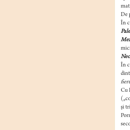
mate
De 
În 
Pale
Mez
mici
Neo
În 
dint
fier
Cu E
(„co
şi tr
Porn
seco