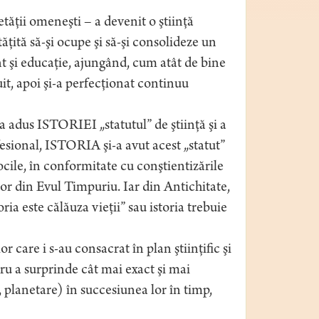
etăţii omeneşti – a devenit o ştiinţă
ţită să-şi ocupe şi să-şi consolideze un
t şi educaţie, ajungând, cum atât de bine
uit, apoi şi-a perfecţionat continuu
adus ISTORIEI „statutul” de ştiinţă şi a
esional, ISTORIA şi-a avut acest „statut”
ocile, în conformitate cu conştientizările
lor din Evul Timpuriu. Iar din Antichitate,
a este călăuza vieţii” sau istoria trebuie
care i s-au consacrat în plan ştiinţific şi
ru a surprinde cât mai exact şi mai
 planetare) în succesiunea lor în timp,