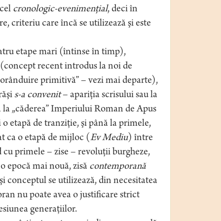
 cel
cronologic-evenimenţial
, deci în
 criteriu care încă se utilizează şi este
ru etape mari (întinse în timp),
(concept recent introdus la noi de
/orânduire primitivă” – vezi mai departe),
răşi
s-a convenit
– apariţia scrisului sau la
nă la „căderea” Imperiului Roman de Apus
i o etapă de tranziţie, şi până la primele,
at ca o etapă de mijloc (
Ev Mediu
) între
 cu primele – zise – revoluţii burgheze,
şi o epocă mai nouă, zisă
contemporană
eşi conceptul se utilizează, din necesitatea
an nu poate avea o justificare strict
cesiunea generaţiilor.