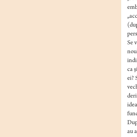
embl
„acc
(dup
pers
Se v
noul
indi
ca ş
ei? 
vech
deri
idea
fund
După
au a