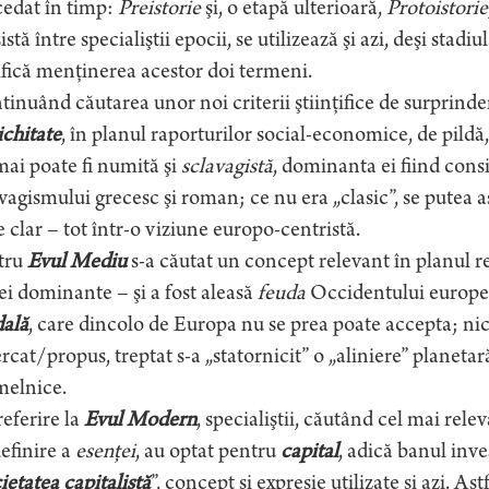
cedat în timp:
Preistorie
şi, o etapă ulterioară,
Protoistorie
istă între specialiştii epocii, se utilizează şi azi, deşi sta
ifică menţinerea acestor doi termeni.
inuând căutarea unor noi criterii ştiinţifice de surprinder
chitate
, în planul raporturilor social-economice, de pildă,
ai poate fi numită şi
sclavagistă
, dominanta ei fiind consi
vagismului grecesc şi roman; ce nu era „clasic”, se putea asi
 clar – tot într-o viziune europo-centristă.
tru
Evul Mediu
s-a căutat un concept relevant în planul res
ei dominante – şi a fost aleasă
feuda
Occidentului european 
dală
, care dincolo de Europa nu se prea poate accepta; nic
rcat/propus, treptat s-a „statornicit” o „aliniere” planeta
melnice.
eferire la
Evul Modern
, specialiştii, căutând cel mai rele
efinire a
esenţei
, au optat pentru
capital
, adică banul inve
ietatea capitalistă
”, concept şi expresie utilizate şi azi. Ast