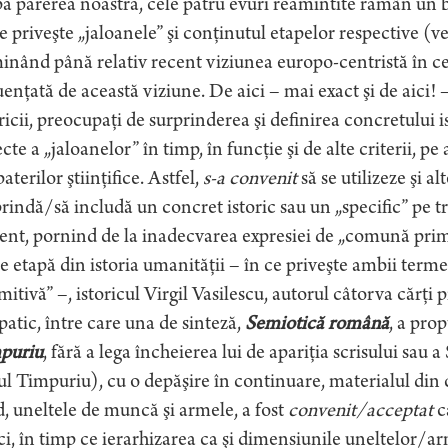
 părerea noastră, cele patru evuri reamintite rămân un b
e priveşte „jaloanele” şi conţinutul etapelor respective (v
nând până relativ recent viziunea europo-centristă în ce
uenţată de această viziune. De aici – mai exact şi de aici! 
ricii, preocupaţi de surprinderea şi definirea concretului i
cte a „jaloanelor” în timp, în funcţie şi de alte criterii, pe 
aterilor ştiinţifice. Astfel,
s-a convenit
să se utilizeze şi 
rindă/să includă un concret istoric sau un „specific” pe tre
nt, pornind de la inadecvarea expresiei de „comună prim
 etapă din istoria umanităţii – în ce priveşte ambii terme
mitivă” –, istoricul Virgil Vasilescu, autorul câtorva cărţi
atic, între care una de sinteză,
Semiotică română
, a pro
puriu
, fără a lega încheierea lui de apariţia scrisului sau 
l Timpuriu), cu o depăşire în continuare, materialul din 
, uneltele de muncă şi armele, a fost
convenit/acceptat
c
i, în timp ce ierarhizarea ca şi dimensiunile uneltelor/a