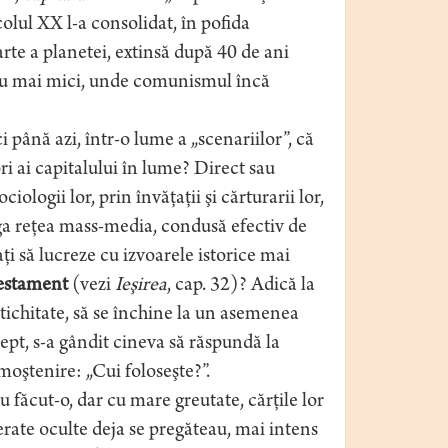
lul XX l-a consolidat, în pofida
rte a planetei, extinsă după 40 de ani
sau mai mici, unde comunismul încă
ci până azi, într-o lume a „scenariilor”, că
ri ai capitalului în lume? Direct sau
ciologii lor, prin învăţaţii şi cărturarii lor,
eaga reţea mass-media, condusă efectiv de
taţi să lucreze cu izvoarele istorice mai
estament
(vezi
Ieşirea
, cap. 32)? Adică la
tichitate, să se închine la un asemenea
ept, s-a gândit cineva să răspundă la
moştenire: „Cui foloseşte?”.
u făcut-o, dar cu mare greutate, cărţile lor
erate oculte deja se pregăteau, mai intens