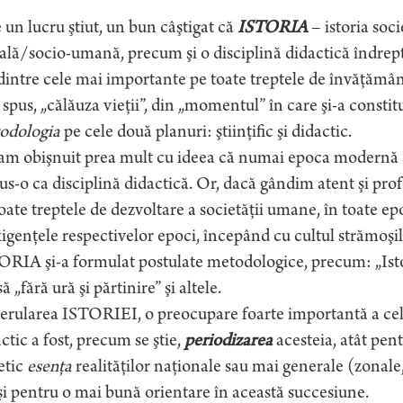
 un lucru ştiut, un bun câştigat că
ISTORIA
– istoria soci
ală/socio-umană, precum şi o disciplină didactică îndreptă
dintre cele mai importante pe toate treptele de învăţămân
a spus, „călăuza vieţii”, din „momentul” în care şi-a constit
odologia
pe cele două planuri: ştiinţific şi didactic.
m obişnuit prea mult cu ideea că numai epoca modernă a 
s-o ca disciplină didactică. Or, dacă gândim atent şi prof
oate treptele de dezvoltare a societăţii umane, în toate ep
xigenţele respectivelor epoci, începând cu cultul strămoşi
RIA şi-a formulat postulate metodologice, precum: „Istori
să „fără ură şi părtinire” şi altele.
erularea ISTORIEI, o preocupare foarte importantă a celor 
ctic a fost, precum se ştie,
periodizarea
acesteia, atât pent
etic
esenţa
realităţilor naţionale sau mai generale (zonale,
şi pentru o mai bună orientare în această succesiune.