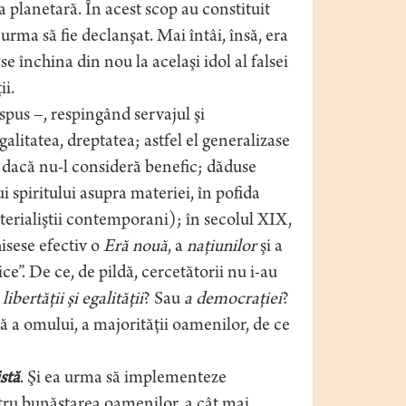
 planetară. În acest scop au constituit
 urma să fie declanşat. Mai întâi, însă, era
 închina din nou la acelaşi idol al falsei
ii.
pus –, respingând servajul şi
alitatea, dreptatea; astfel el generalizase
ie dacă nu-l consideră benefic; dăduse
 spiritului asupra materiei, în pofida
erialiştii contemporani); în secolul XIX,
isese efectiv o
Eră nouă
, a
naţiunilor
şi a
e”. De ce, de pildă, cercetătorii nu i-au
ibertăţii şi egalităţii
? Sau
a democraţiei
?
ă a omului, a majorităţii oamenilor, de ce
stă
. Şi ea urma să implementeze
ntru bunăstarea oamenilor, a cât mai