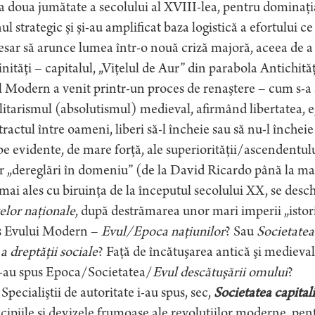
a doua jumătate a secolului al XVIII-lea, pentru dominaţia
ul strategic şi şi-au amplificat baza logistică a efortului ce
sar să arunce lumea într-o nouă criză majoră, aceea de a se
nităţi – capitalul, „Viţelul de Aur” din parabola Antichităţ
 Modern a venit printr-un proces de renaştere – cum s-a s
litarismul (absolutismul) medieval, afirmând libertatea, eg
ractul între oameni, liberi să-l încheie sau să nu-l înche
e evidente, de mare forţă, ale superiorităţii/ascendentului
 „dereglări în domeniu” (de la David Ricardo până la mat
mai ales cu biruinţa de la începutul secolului XX, se desch
elor naţionale
, după destrămarea unor mari imperii „istoric
s Evului Modern –
Evul/Epoca naţiunilor
? Sau
Societatea l
u
a dreptăţii sociale
? Faţă de încătuşarea antică şi medieval
i-au spus Epoca/Societatea/
Evul descătuşării omului
?
Specialiştii de autoritate i-au spus, sec,
Societatea capitali
cipiile şi devizele frumoase ale revoluţiilor moderne, pe