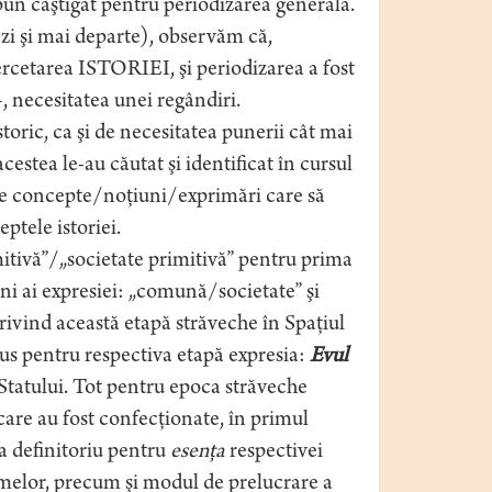
un câştigat pentru periodizarea generală.
ezi şi mai departe), observăm că,
rcetarea ISTORIEI, şi periodizarea a fost
–, necesitatea unei regândiri.
storic, ca şi de necesitatea punerii cât mai
acestea le-au căutat şi identificat în cursul
alte concepte/noţiuni/exprimări care să
ptele istoriei.
itivă”/„societate primitivă” pentru prima
ni ai expresiei: „comună/societate” şi
 privind această etapă străveche în Spaţiul
pus pentru respectiva etapă expresia:
Evul
a Statului. Tot pentru epoca străveche
care au fost confecţionate, în primul
a definitoriu pentru
esenţa
respectivei
rmelor, precum şi modul de prelucrare a