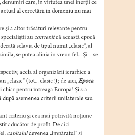
, denumiri care, în virtutea unei inerţii ce
diul actual al cercetării în domeniu nu mai
e şi a altor trăsături relevante pentru
 specialiştii au
convenit
că această epocă
derată sclavia de tipul numit „clasic”, al
mila, se putea alinia în vreun fel... Şi – se
pectiv, acela al organizării ierarhice a
„clasic” (tot... clasic!); de aici,
Epoca
i chiar pentru întreaga Europă! Şi s-a
ră după asemenea criterii unilaterale sau
vant criteriu şi cea mai potrivită noţiune
stit aducător de profit. De aici –
fel,
capitalul
devenea „împăratul” şi