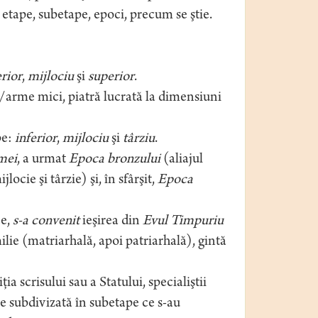
 etape, subetape, epoci, precum se ştie.
erior
,
mijlociu
şi
superior
.
te/arme mici, piatră lucrată la dimensiuni
pe:
inferior
,
mijlociu
şi
târziu
.
mei
, a urmat
Epoca bronzului
(aliajul
locie şi târzie) şi, în sfârşit,
Epoca
ce,
s-a convenit
ieşirea din
Evul Timpuriu
ie (matriarhală, apoi patriarhală), gintă
a scrisului sau a Statului, specialiştii
ie subdivizată în subetape ce s-au