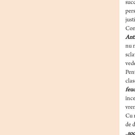
suc
pers
just
Cont
Anti
nu m
scla
vede
Pen
clas
feu
înce
vre
Cu r
de d
„
soc