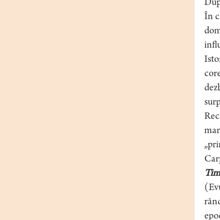
După
În c
domi
infl
Isto
core
dezb
surp
Rece
mare
„pri
Carp
Tim
(Evu
rând
epoc