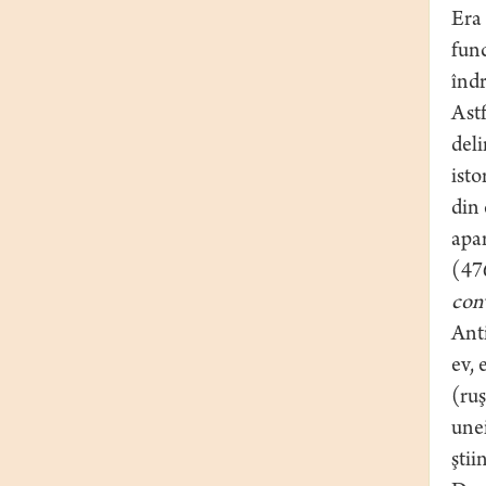
Era 
func
îndr
Astf
del
isto
din 
apar
(47
con
Anti
ev, 
(ruş
unei
ştii