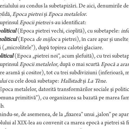
rialului au condus la subetapizări. De aici, denumirile de
pildă,
Epoca pietrei
şi
Epoca metalelor
.
cuprinsul
Epocii pietrei
s-au identificat:
oliticul
(Epoca pietrei vechi, cioplită), cu subetapele:
inf
oliticul
(Epoca
de mijloc
a pietrei), în care apar şi unel
 („microlitele”), după topirea calotei glaciare.
liticul
(Epoca „pietrei noi”, acum şlefuită), cu trei subeta
cuprinsul
Epocii metalelor
, după o mai scurtă
Epocă a ara
re aramă şi cositor), tot cu trei subdiviziuni (inferioară, mij
ului
cu cele două subetape:
Hallstadt
şi
La Tène
.
poca metalelor, datorită transformărilor sociale şi politi
muna primitivă”), cu organizarea sa bazată pe marea famil
ib.
indu-se, de asemenea, de la „fixarea” unui „jalon” pe apariţi
lului al XIX-lea au convenit ca marea epocă a pietrei să f