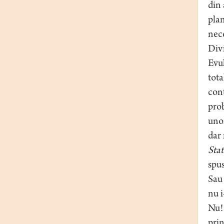
din 
plan
nece
Divi
Evul
tota
cont
prob
unor
dar 
Stat
spu
Sa
nu 
Nu! 
prin