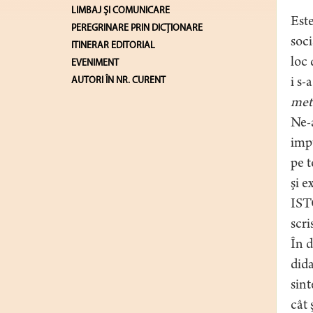
LIMBAJ ŞI COMUNICARE
Este
PEREGRINARE PRIN DICȚIONARE
soci
ITINERAR EDITORIAL
loc 
EVENIMENT
AUTORI ÎN NR. CURENT
i s-
met
Ne-a
impu
pe t
şi e
ISTO
scri
În d
dida
sint
cât 