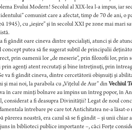
ema Evului Modern! Secolul al XIX-lea l-a impus, iar seco
identului” comunist care a afectat, timp de 70 de ani, o pa
ă 1945), cu „ieşire” şi în secolul XXI pe zone mai mari 
istă.
a fi gândit oare cineva dintre specialişti, atunci şi de atun
 concept putea să fie sugerat subtil de principalii deţinăto
rect, prin oamenii lor „de meserie”, prin filozofii lor, prin so
i prin agenţi atent recrutaţi şi bine întreţinuţi, prin într
Se va fi gândit cineva, dintre cercetătorii obişnuiţi şi abili
i şi mai noi, la parabola cu „Viţelul de Aur” din
Vechiul T
va în care minţi bolnave au împins un întreg popor, în An
l, considerat a fi deasupra Divinităţii? Legat de noul conc
amentala întrebare pe care tot Antichitatea ne-a lăsat-o 
 părerea noastră, era cazul să se fi gândit – şi unii chiar a
juns în biblioteci publice importante –, căci Forţe consid