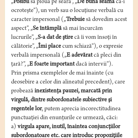
„
Posibil
să plouă pe seară”, „
De bună seamă
că-i
ocroteşte”), un verb sau o locuţiune verbală cu
caracter impersonal („
Trebuie
să dovedim acest
aspect”, „
Se întâmplă
să mai încurcăm
lucrurile”, „
S-a dat de ştire
că îi vom însoţi în
călătorie”, „
Îmi place
cum schiază”), o expresie
verbală impersonală („
E adevărat
că pleci din
ţară?”, „
E foarte important
dacă intervii”).
Prin prisma exemplelor de mai înainte (cu
deosebire a celor din alineatul precedent), care
probează
inexistenţa pauzei, marcată prin
virgulă, dintre subordonatele subiective şi
regentele lor
, putem aprecia incorectitudinea
punctuaţiei din enunţurile ce urmează, căci:
a)
virgula apare, inutil, înaintea conjuncţiilor
subordonatoare etc. care introduc propoziţiile