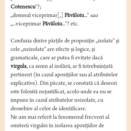
Cotenescu
”?;
„domnul viceprimar[,]
Păvăloiu
...”
sau
„...viceprimar
Păvăloiu
...”? etc.
Confuzia dintre părţile de propoziţie „izolate” şi
cele „neizolate” are efecte şi logice, şi
gramaticale, care ar putea fi evitate dacă
virgula
, ca semn al izolării, ar fi întrebuinţată
pertinent (în cazul apoziţiilor sau al atributelor
explicative). Din păcate, se constată că deseori
este folosită nejustificat, acolo unde ea nu se
impune în cazul atributelor neizolate, cu
deosebire al celor de identificare.
Ne-am mai referit la fenomenul frecvent al
omiterii virgulei în izolarea apoziţiilor de