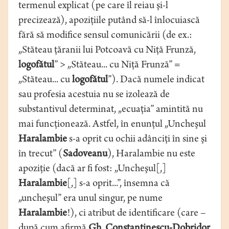
termenul explicat (pe care îl reiau şi-l
precizează), apoziţiile putând să-l înlocuiască
fără să modifice sensul comunicării (de ex.:
„Stăteau ţăranii lui Potcoavă cu Niţă Frunză,
logofătul
” > „Stăteau... cu Niţă Frunză” =
„Stăteau... cu
logofătul
”). Dacă numele indicat
sau profesia acestuia nu se izolează de
substantivul determinat, „ecuaţia” amintită nu
mai funcţionează. Astfel, în enunţul „Uncheşul
Haralambie
s-a oprit cu ochii adânciţi în sine şi
în trecut” (
Sadoveanu
), Haralambie nu este
apoziţie (dacă ar fi fost: „Uncheşul[,]
Haralambie
[,] s-a oprit...”, însemna că
„uncheşul” era unul singur, pe nume
Haralambie
!), ci atribut de identificare (care –
după cum afirmă
Gh. Constantinescu-Dobridor