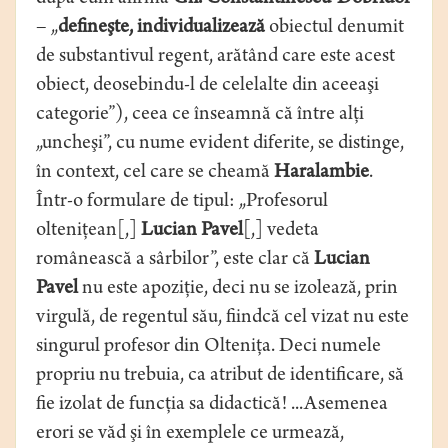
– „
defineşte, individualizează
obiectul denumit
de substantivul regent, arătând care este acest
obiect, deosebindu-l de celelalte din aceeaşi
categorie”), ceea ce înseamnă că între alţi
„uncheşi”, cu nume evident diferite, se distinge,
în context, cel care se cheamă
Haralambie
.
Într-o formulare de tipul: „Profesorul
olteniţean[,]
Lucian Pavel
[,] vedeta
românească a sârbilor”, este clar că
Lucian
Pavel
nu este apoziţie, deci nu se izolează, prin
virgulă, de regentul său, fiindcă cel vizat nu este
singurul profesor din Olteniţa. Deci numele
propriu nu trebuia, ca atribut de identificare, să
fie izolat de funcţia sa didactică! ...Asemenea
erori se văd şi în exemplele ce urmează,