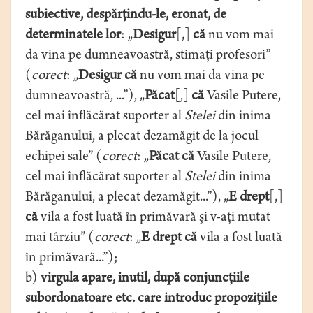
subiective, despărţindu-le, eronat, de
determinatele lor
: „
Desigur
[,]
că
nu vom mai
da vina pe dumneavoastră, stimaţi profesori”
(
corect
: „
Desigur că
nu vom mai da vina pe
dumneavoastră, ...”), „
Păcat
[,]
că
Vasile Putere,
cel mai înflăcărat suporter al
Stelei
din inima
Bărăganului, a plecat dezamăgit de la jocul
echipei sale” (
corect
: „
Păcat
că
Vasile Putere,
cel mai înflăcărat suporter al
Stelei
din inima
Bărăganului, a plecat dezamăgit...”), „
E drept
[,]
că
vila a fost luată în primăvară şi v-aţi mutat
mai târziu” (
corect
: „
E drept
că
vila a fost luată
în primăvară...”);
b)
virgula apare, inutil, după conjuncţiile
subordonatoare etc. care introduc propoziţiile