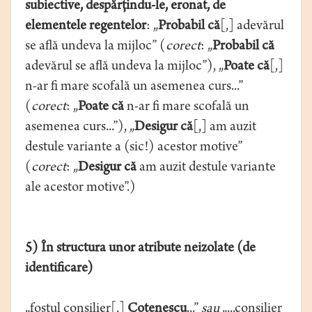
subiective, despărţindu-le, eronat, de
elementele regentelor
: „
Probabil că
[,] adevărul
se află undeva la mijloc” (
corect
: „
Probabil că
adevărul se află undeva la mijloc”), „
Poate că
[,]
n-ar fi mare scofală un asemenea curs...”
(
corect
: „
Poate că
n-ar fi mare scofală un
asemenea curs...”), „
Desigur că
[,] am auzit
destule variante a (sic!) acestor motive”
(
corect
: „
Desigur că
am auzit destule variante
ale acestor motive”.)
5) În structura unor atribute neizolate (de
identificare)
„fostul consilier[,]
Cotenescu
...”
sau
„...consilier