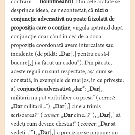
contrarii” –
Bolintineanu
). Din cele arătate se
desprinde ideea, de necontestat, că
nici o
conjuncţie adversativă nu poate fi izolată de
propoziţia care o conţine
, virgula apărând după
conjuncţie doar când în cea de-a doua
propoziţie coordonată avem intercalate sau
incidente (de pildă: „
Dar
[,] pentru ca să-l
bucure[,] i-a făcut un cadou”). Din păcate,
aceste reguli nu sunt respectate, aşa cum se
constată, în exemplele de mai jos, în ce priveşte:
a)
conjuncţia adversativă „dar”
: „
Dar
[,]
militarii nu pot vorbi liber cu presa” (
corect
:
„
Dar
militarii...”), „
Dar
[,] cine a trimis
scrisoarea?” (
corect
: „
Dar
cine...?”), „
Dar
[,] să
vedeţi cum devine chestia!” (
corect
: „
Dar
să
vedeţi...!”), „
Dar
[,] o precizare se impune: nu