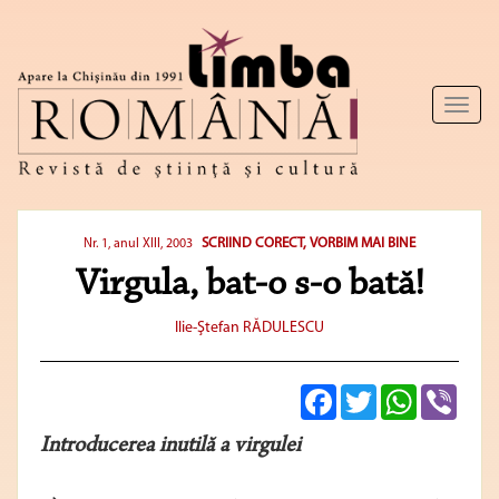
Toggl
naviga
SCRIIND CORECT, VORBIM MAI BINE
Nr. 1, anul XIII, 2003
Virgula, bat-o s-o bată!
Ilie-Ştefan RĂDULESCU
Facebook
Twitter
WhatsApp
Viber
Introducerea inutilă a virgulei