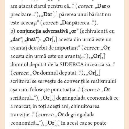
am atacat ziarul pentru că...” (
corect
: „
Dar
o
precizare...”), „
Dar
[,] părerea unui bărbat nu
este aceeaşi” (
corect
: „
Dar
părerea...”).
b)
conjuncţia adversativă „or”
(echivalentă cu
„dar”
,
„însă”
): „
Or
[,] acesta din urmă este un
avantaj deosebit de important” (
corect
: „
Or
acesta din urmă este un avantaj...”), „
Or
[,]
domnul deputat de la SIDERCA încearcă să...”
(
corect
: „
Or
domnul deputat...”), „
Or
[,]
scriitorul se serveşte de convenţiile realismului
aşa cum foloseşte punctuaţia...” (
corect
: „
Or
scriitorul...”), „
Or
[,] degringolada economică ce
a marcat, în toţi aceşti ani, chinuitoarea
tranziţie...” (
corect
: „
Or
degringolada
economică...”), „
Or
[,] în acest caz se poate