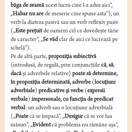
băga de seamă
acest lucru cine l-a adus aici”,
„
Habar nu are
de meserie cine spune asta”), un
verb la diateza pasivă sau un verb reflexiv pasiv
(„
Este preţuit
de oameni cel ce dovedeşte tărie
de caracter”, „
Se văd
clar de aici ce lucrează pe
schelă”).
Pe de altă parte,
propoziţia subiectivă
(introdusă, de regulă, prin conjuncţiile
că
,
să
,
dacă
şi adverbele relative)
poate să determine,
în propoziţia determinată, adverbe
(
locuţiuni
adverbiale
)
predicative şi verbe
(
expresii
verbale
)
impersonale, cu funcţia de predicat
verbal
: un adverb sau o locuţiune adverbială
(„
Poate
că se împacă”, „
Desigur
că se vor lua
măsuri”, „
Evident
că problema nu rămâne aşa”,