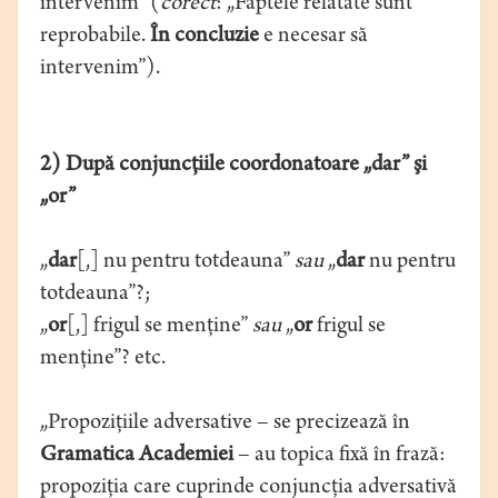
intervenim” (
corect
: „Faptele relatate sunt
reprobabile.
În concluzie
e necesar să
intervenim”).
2) După conjuncţiile coordonatoare „dar” şi
„or”
„
dar
[,] nu pentru totdeauna”
sau
„
dar
nu pentru
totdeauna”?;
„
or
[,] frigul se menţine”
sau
„
or
frigul se
menţine”? etc.
„Propoziţiile adversative – se precizează în
Gramatica Academiei
– au topica fixă în frază:
propoziţia care cuprinde conjuncţia adversativă