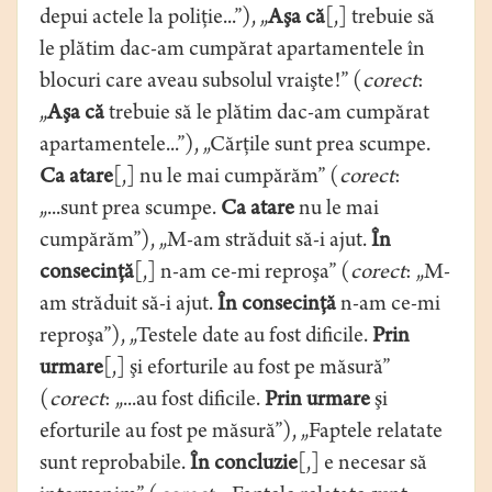
depui actele la poliţie...”), „
Aşa că
[,] trebuie să
le plătim dac-am cumpărat apartamentele în
blocuri care aveau subsolul vraişte!” (
corect
:
„
Aşa că
trebuie să le plătim dac-am cumpărat
apartamentele...”), „Cărţile sunt prea scumpe.
Ca atare
[,] nu le mai cumpărăm” (
corect
:
„...sunt prea scumpe.
Ca atare
nu le mai
cumpărăm”), „M-am străduit să-i ajut.
În
consecinţă
[,] n-am ce-mi reproşa” (
corect
: „M-
am străduit să-i ajut.
În consecinţă
n-am ce-mi
reproşa”), „Testele date au fost dificile.
Prin
urmare
[,] şi eforturile au fost pe măsură”
(
corect
: „...au fost dificile.
Prin urmare
şi
eforturile au fost pe măsură”), „Faptele relatate
sunt reprobabile.
În concluzie
[,] e necesar să