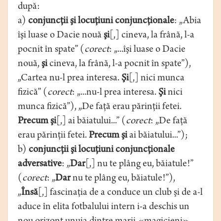
după:
a)
conjuncţii şi locuţiuni conjuncţionale
: „Abia
îşi luase o Dacie nouă
şi
[,] cineva, la frână, l-a
pocnit în spate” (
corect
: „...îşi luase o Dacie
nouă,
şi
cineva, la frână, l-a pocnit în spate”),
„Cartea nu-l prea interesa.
Şi
[,] nici munca
fizică” (
corect
: „...nu-l prea interesa.
Şi
nici
munca fizică”), „De faţă erau părinţii fetei.
Precum şi
[,] ai băiatului...” (
corect
: „De faţă
erau părinţii fetei.
Precum şi
ai băiatului...”);
b)
conjuncţii şi locuţiuni conjuncţionale
adversative
: „
Dar
[,] nu te plâng eu, băiatule!”
(
corect
: „
Dar
nu te plâng eu, băiatule!”),
„
Însă
[,] fascinaţia de a conduce un club şi de a-l
aduce în elita fotbalului intern i-a deschis un