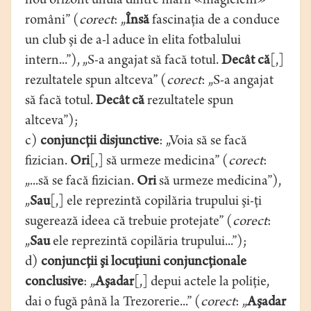
nou orizont unuia dintre marii «magicieni»
români” (
corect
: „
Însă
fascinaţia de a conduce
un club şi de a-l aduce în elita fotbalului
intern...”), „S-a angajat să facă totul.
Decât că
[,]
rezultatele spun altceva” (
corect
: „S-a angajat
să facă totul.
Decât că
rezultatele spun
altceva”);
c)
conjuncţii disjunctive
: „Voia să se facă
fizician.
Ori
[,] să urmeze medicina” (
corect
:
„...să se facă fizician.
Ori
să urmeze medicina”),
„
Sau
[,] ele reprezintă copilăria trupului şi-ţi
sugerează ideea că trebuie protejate” (
corect
:
„
Sau
ele reprezintă copilăria trupului...”);
d)
conjuncţii şi locuţiuni conjuncţionale
conclusive
: „
Aşadar
[,] depui actele la poliţie,
dai o fugă până la Trezorerie...” (
corect
: „
Aşadar