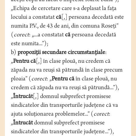
aceşti copii au făcut o impresie foarte bună”),
„Echipa de cercetare care s-a deplasat la faţa
locului a constatat
că
[,] persoana decedată este
numita P.V., de 43 de ani, din comuna Roseţi”
(
corect
: „...a constatat
că
persoana decedată
este numita...”);
b)
propoziţii secundare circumstanţiale
:
„
Pentru că
[,] în clase plouă, nu credem că
zăpada nu va reuşi să pătrundă în clase precum
ploaia” (
corect
: „
Pentru că
în clase plouă, nu
credem că zăpada nu va reuşi să pătrundă...”),
„
Întrucât
[,] domnul subprefect promisese
sindicatelor din transporturile judeţene că va
ajuta soluţionarea problemelor...” (
corect
:
„
Întrucât
domnul subprefect promisese
sindicatelor din transporturile judeţene...”),