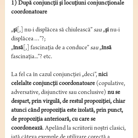
1) După conjuncţii şi locuţiuni conjuncţionale
coordonatoare
„
şi
[,] nu-i displăcea să chiulească”
sau
„
şi
nu-i
displăcea…”?;
„
însă
[,] fascinaţia de a conduce”
sau
„
însă
fascinaţia...”? etc.
La fel ca în cazul conjuncţiei „deci”,
nici
celelalte conjuncţii coordonatoare
(copulative,
adversative, disjunctive sau conclusive)
nu se
despart, prin virgulă, de restul propoziţiei, chiar
atunci când propoziţia este izolată, prin punct,
de propoziţia anterioară, cu care se
coordonează
. Apelând la scriitorii noştri clasici,
iată câteva exemple de utilizare corectă a