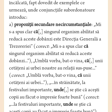
încălcată, fapt dovedit de exemplele ce
urmează, unde conjuncţiile subordonatoare
introduc:
a)
propoziţii secundare necircumstanţiale
: „Mi
s-a spus clar
că
[,] singurul organism abilitat să
reducă aceste dobânzi este Direcţia Generală a
Trezoreriei” (
corect
: „Mi s-a spus clar
că
singurul organism abilitat să reducă aceste
dobânzi...”), „Umblă vorba, bat-o vina,
că
[,] unii
cetăţeni ai urbei noastre au relaţii sus-puse...”
(
corect
: „Umblă vorba, bat-o vina,
că
unii
cetăţeni ai urbei...”), „...în străinătate, la
festivaluri importante,
unde
[,] se ştie că aceşti
copii au făcut o impresie foarte bună” (
corect
:
„...la festivaluri importante,
unde
se ştie că