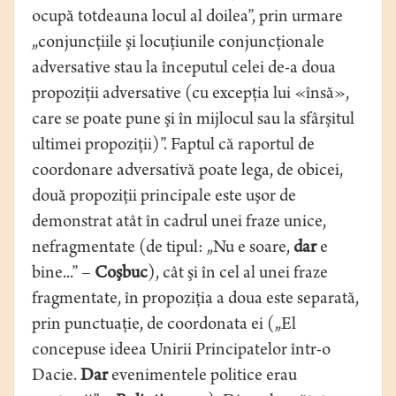
ocupă totdeauna locul al doilea”, prin urmare
„conjuncţiile şi locuţiunile conjuncţionale
adversative stau la începutul celei de-a doua
propoziţii adversative (cu excepţia lui «însă»,
care se poate pune şi în mijlocul sau la sfârşitul
ultimei propoziţii)”. Faptul că raportul de
coordonare adversativă poate lega, de obicei,
două propoziţii principale este uşor de
demonstrat atât în cadrul unei fraze unice,
nefragmentate (de tipul: „Nu e soare,
dar
e
bine...” –
Coşbuc
), cât şi în cel al unei fraze
fragmentate, în propoziţia a doua este separată,
prin punctuaţie, de coordonata ei („El
concepuse ideea Unirii Principatelor într-o
Dacie.
Dar
evenimentele politice erau