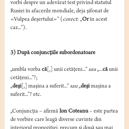
vorbi despre un adevărat test privind statutul
Rusiei în afacerile mondiale, deja şifonat de
«Vulpea deşertului»” (
corect
: „
Or
în acest
caz...”).
3) După conjuncţiile subordonatoare
„umbla vorba
că
[,] unii cetăţeni...”
sau
„...
că
unii
cetăţeni...”?;
„
deşi
[,] maşina a suferit...”
sau
„
deşi
maşina a
suferit...”? etc.
„Conjuncţia – afirmă
Ion Coteanu
– este partea
de vorbire care leagă diverse cuvinte din
interiorul propoziţiei, precum şi două sau mai