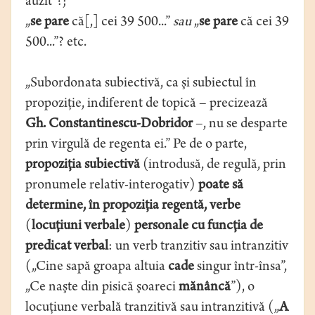
auzit”?;
„
se pare
că[,] cei 39 500...”
sau
„
se pare
că cei 39
500...”? etc.
„Subordonata subiectivă, ca şi subiectul în
propoziţie, indiferent de topică – precizează
Gh. Constantinescu-Dobridor
–, nu se desparte
prin virgulă de regenta ei.” Pe de o parte,
propoziţia subiectivă
(introdusă, de regulă, prin
pronumele relativ-interogativ)
poate să
determine, în propoziţia regentă, verbe
(
locuţiuni verbale
)
personale cu funcţia de
predicat verbal
: un verb tranzitiv sau intranzitiv
(„Cine sapă groapa altuia
cade
singur într-însa”,
„Ce naşte din pisică şoareci
mănâncă
”), o
locuţiune verbală tranzitivă sau intranzitivă („
A