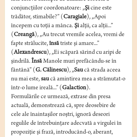
conjuncţiilor coordonatoare: „
Şi
cine este
trădător, stimabile?” (
Caragiale
), „Apoi
începem cu toţii a mânca.
Şi
alţii, ca alţii...”
(
Creangă
), „Au trecut vremile acelea, vremi de
fapte strălucite,
însă
triste şi amare...”
(
Alexandrescu
), „Ei scăpară sărind cu aripi de
şindrilă.
Însă
Manole muri prefăcându-se în
fântână” (
G. Călinescu
), „
Sau
că strada aceea
nu mai este,
sau
că amintirea mea a strămutat-o
într-o lume ireală...” (
Galaction
).
Formulările ce urmează, extrase din presa
actuală, demonstrează că, spre deosebire de
cele ale înaintaşilor noştri, ignoră deseori
regulile de întrebuinţare adecvată a virgulei în
propoziţie şi frază, introducând-o, aberant,