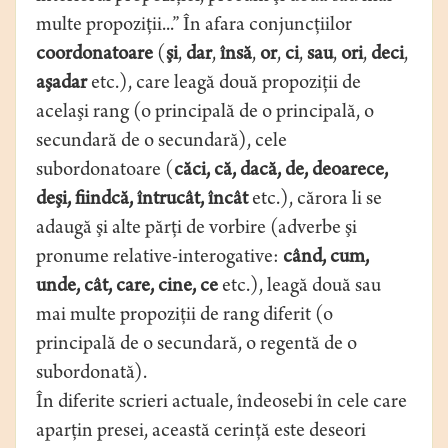
multe propoziţii...” În afara conjuncţiilor
coordonatoare
(
şi
,
dar
,
însă
,
or
,
ci
,
sau
,
ori
,
deci
,
aşadar
etc.), care leagă două propoziţii de
acelaşi rang (o principală de o principală, o
secundară de o secundară), cele
subordonatoare (
căci, că, dacă, de, deoarece,
deşi, fiindcă, întrucât, încât
etc.), cărora li se
adaugă şi alte părţi de vorbire (adverbe şi
pronume relative-interogative:
când, cum,
unde, cât, care, cine, ce
etc.), leagă două sau
mai multe propoziţii de rang diferit (o
principală de o secundară, o regentă de o
subordonată).
În diferite scrieri actuale, îndeosebi în cele care
aparţin presei, această cerinţă este deseori