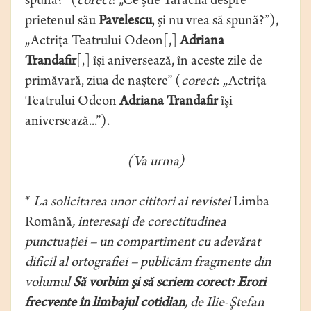
spună?” (
corect
: „Ce ştie Tărăcilă despre
prietenul său
Pavelescu
, şi nu vrea să spună?”),
„Actriţa Teatrului Odeon[,]
Adriana
Trandafir
[,] îşi aniversează, în aceste zile de
primăvară, ziua de naştere” (
corect
: „Actriţa
Teatrului Odeon
Adriana Trandafir
îşi
aniversează...”).
(Va urma)
*
La solicitarea unor cititori ai revistei
Limba
Română
, interesaţi de corectitudinea
punctuaţiei – un compartiment cu adevărat
dificil al ortografiei – publicăm fragmente din
volumul
Să vorbim şi să scriem corect: Erori
frecvente în limbajul cotidian
, de Ilie-Ştefan