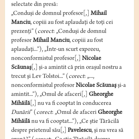
selectate din presă:
„Conduşi de domnul profesor[,]
Mihail
Manciu
, copiii au fost aplaudaţi de toţi cei
prezenţi” (
corect
: „Conduşi de domnul
profesor
Mihail Manciu
, copiii au fost
aplaudaţi...”), „Într-un scurt expozeu,
nonconformistul profesor[,]
Nicolae
Scăunaş
[,] şi-a amintit că prin oraşul nostru a
trecut şi Lev Tolstoi...” (
corect
: „...,
nonconformistul profesor
Nicolae Scăunaş
şi-a
amintit...”), „Omul de afaceri[,]
Gheorghe
Mihăilă
[,] nu va fi cooptat în conducerea
Dunării
” (
corect
: „Omul de afaceri
Gheorghe
Mihăilă
nu va fi cooptat...”), „Ce ştie Tărăcilă
despre prietenul său[,]
Pavelescu
, şi nu vrea să