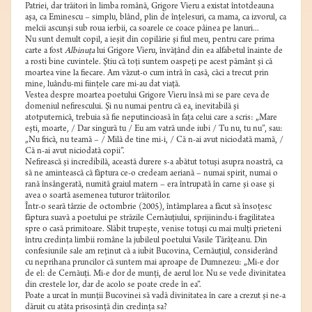
Patriei, dar trăitori în limba română, Grigore Vieru a existat întotdeauna
aşa, ca Eminescu – simplu, blând, plin de înţelesuri, ca mama, ca izvorul, ca
melcii ascunşi sub roua ierbii, ca soarele ce coace pâinea pe lanuri...
Nu sunt demult copil, a ieşit din copilărie şi fiul meu, pentru care prima
carte a fost
Albinuţa
lui Grigore Vieru, învăţând din ea alfabetul înainte de
a rosti bine cuvintele. Ştiu că toţi suntem oaspeţi pe acest pământ şi că
moartea vine la fiecare. Am văzut-o cum intră în casă, căci a trecut prin
mine, luându-mi fiinţele care mi-au dat viaţă.
Vestea despre moartea poetului Grigore Vieru însă mi se pare ceva de
domeniul nefirescului. Şi nu numai pentru că ea, inevitabilă şi
atotputernică, trebuia să fie neputincioasă în faţa celui care a scris: „Mare
eşti, moarte, / Dar singură tu / Eu am vatră unde iubi / Tu nu, tu nu”, sau:
„Nu frică, nu teamă – / Milă de tine mi-i, / Că n-ai avut niciodată mamă, /
Că n-ai avut niciodată copii”.
Nefirească şi incredibilă, această durere s-a abătut totuşi asupra noastră, ca
să ne amintească că făptura ce-o credeam aeriană – numai spirit, numai o
rană însângerată, numită graiul matern – era întrupată în carne şi oase şi
avea o soartă asemenea tuturor trăitorilor.
Într-o seară târzie de octombrie (2005), întâmplarea a făcut să însoţesc
făptura suavă a poetului pe străzile Cernăuţiului, sprijinindu-i fragilitatea
spre o casă primitoare. Slăbit trupeşte, venise totuşi cu mai mulţi prieteni
întru credinţa limbii române la jubileul poetului Vasile Tărâţeanu. Din
confesiunile sale am reţinut că a iubit Bucovina, Cernăuţiul, considerând
cu neprihana pruncilor că suntem mai aproape de Dumnezeu: „Mi-e dor
de el: de Cernăuţi. Mi-e dor de munţi, de aerul lor. Nu se vede divinitatea
din crestele lor, dar de acolo se poate crede în ea”.
Poate a urcat în munţii Bucovinei să vadă divinitatea în care a crezut şi ne-a
dăruit cu atâta prisosinţă din credinţa sa?