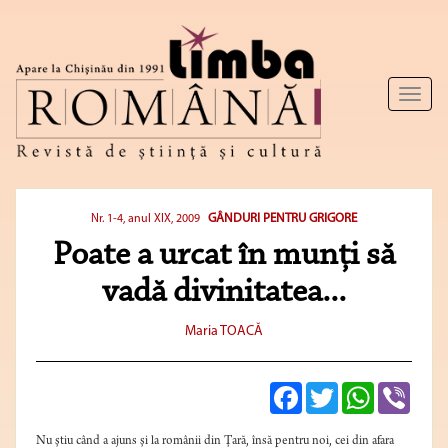
Toggl
naviga
GÂNDURI PENTRU GRIGORE
Nr. 1-4, anul XIX, 2009
Poate a urcat în munţi să
vadă divinitatea...
Maria TOACĂ
Facebook
Twitter
WhatsApp
Viber
Nu ştiu când a ajuns şi la românii din Ţară, însă pentru noi, cei din afara