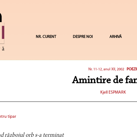
NR. CURENT
DESPRE NOI
ARHIVĂ
POEZI
Nr. 11-12, anul XII, 2002
Amintire de fa
Kjell ESPMARK
tru tipar
 războiul orb s-a terminat