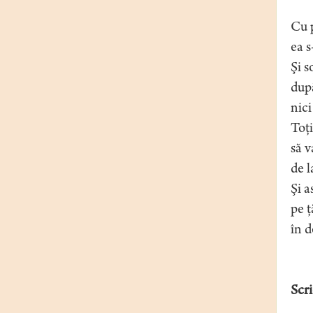
Cu p
ea s
Şi s
după
nici
Toţi
să 
de l
Şi a
pe ţ
în d
Scri