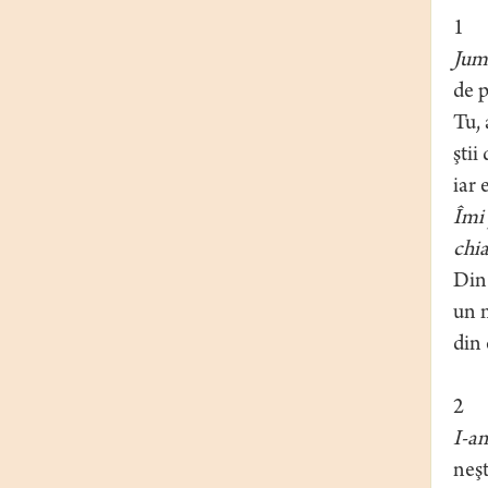
1
Jumă
de p
Tu,
ştii
iar 
Îmi 
chi
Din 
un 
din 
2
I-am
neşt