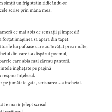
m simţit un frig străin ridicându-se
cele scrise prin mâna mea.
ameră ce mai abis de senzaţii şi impresii!
 forţat imaginea să apară din tapet:
ăturile lui pufoase care au învăţat prea multe,
etul din care i-a dispărut poemul,
oarele care abia mai zăreau pantofii.
intele îngheţate pe pagină
u respins înţelesul.
 pe jumătate gata, scrisoarea s-a încheiat.
ât e mai înţelept scrisul