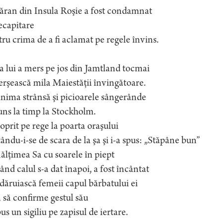
ăran din Insula Roşie a fost condamnat
ecapitare
ru crima de a fi aclamat pe regele învins.
a lui a mers pe jos din Jamtland tocmai
erşească mila Maiestăţii învingătoare.
nima strânsă şi picioarele sângerânde
uns la timp la Stockholm.
oprit pe rege la poarta oraşului
ându-i-se de scara de la şa şi i-a spus: „Stăpâne bun”
nălţimea Sa cu soarele în piept
ând calul s-a dat înapoi, a fost încântat
 dăruiască femeii capul bărbatului ei
a să confirme gestul său
pus un sigiliu pe zapisul de iertare.