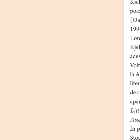
Kjel
poez
(Oa
199
Lond
Kjel
aces
Volt
la A
lite
de c
apăr
Litt
Ass
În p
Stoc