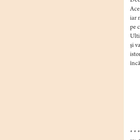
Decâ
Aces
iar 
pe c
Ulti
şi v
isto
încâ
* * *