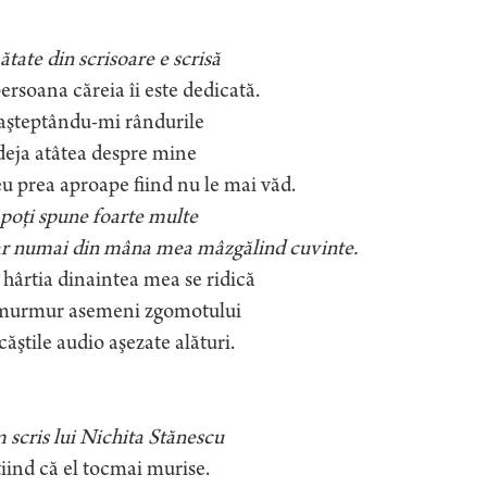
tate din scrisoare e scrisă
ersoana căreia îi este dedicată.
 aşteptându-mi rândurile
 deja atâtea despre mine
eu prea aproape fiind nu le mai văd.
poţi spune foarte multe
ar numai din mâna mea mâzgălind cuvinte.
hârtia dinaintea mea se ridică
murmur asemeni zgomotului
căştile audio aşezate alături.
 scris lui Nichita Stănescu
iind că el tocmai murise.