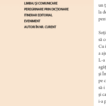
LIMBAJ ŞI COMUNICARE
un ţ
PEREGRINARE PRIN DICȚIONARE
la d
ITINERAR EDITORIAL
pent
EVENIMENT
AUTORI ÎN NR. CURENT
Soţi
să c
Cu i
a aj
L-a 
agăţ
şi Î
pe c
să-i
şi c
i-a 