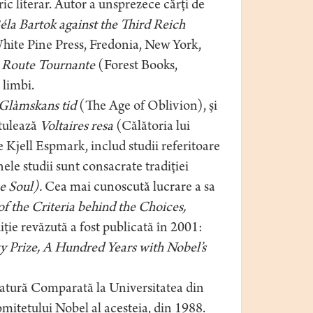
ic literar. Autor a unsprezece cărţi de
éla Bartok against the Third Reich
hite Pine Press, Fredonia, New York,
,
Route Tournante
(Forest Books,
 limbi.
Glàmskans tid
(The Age of Oblivion), şi
itulează
Voltaires resa
(Călătoria lui
e Kjell Espmark, includ studii referitoare
e studii sunt consacrate tradiţiei
he Soul).
Cea mai cunoscută lucrare a sa
of the Criteria behind the Choices,
ţie revăzută a fost publicată în 2001:
y Prize, A Hundred Years with Nobel’s
ratură Comparată la Universitatea din
itetului Nobel al acesteia, din 1988.