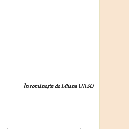
În româneşte de Liliana URSU