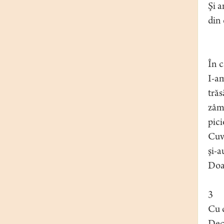
Şi a
din 
În c
I-am
trăs
zâmb
pici
Cuv
şi-a
Doar
3
Cu c