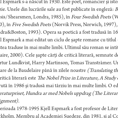
l Espmark s-a născut în 1930. Este poet, romancier şi istor
ie. Unele din lucrările sale au fost publicate în engleză:
B
sis/Shearsmen, Londra, 1985), în
Four Swedish Poets
(W
0), în
Five Swedish Poets
(Norvik Press, Norwich, 1997)
ra&Boston, 1993). Opera sa poetică a fost tradusă în 16
l Espmark a mai editat un ciclu de şapte romane cu titlul
tea traduse în mai multe limbi. Ultimul său roman se int
aire, 2000). Cele şapte cărţi de critică literară, semnate d
rtur Lundkvist, Harry Martinson, Tomas Transtràmer. Unel
rare de la Baudelaire până în zilele noastre
(Translating t
ritică literară este
The Nobel Prize in Literature, A Study 
ută în 1986 şi tradusă mai târziu în mai multe limbi. O edi
eraturpriset, Hundra ar med Nobels uppdrag (The Literar
ignment).
erioada 1978-1995 Kjell Espmark a fost profesor de Lite
kholm. Membru al Academiei Suedeze, din 1981, şi al Com