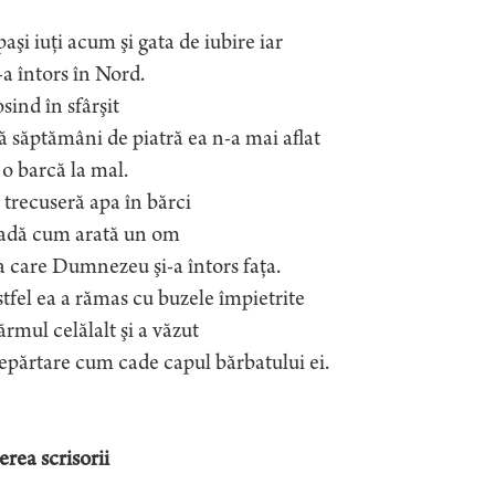
aşi iuţi acum şi gata de iubire iar
-a întors în Nord.
osind în sfârşit
 săptămâni de piatră ea n-a mai aflat
 o barcă la mal.
 trecuseră apa în bărci
vadă cum arată un om
a care Dumnezeu şi-a întors faţa.
stfel ea a rămas cu buzele împietrite
ărmul celălalt şi a văzut
epărtare cum cade capul bărbatului ei.
erea scrisorii