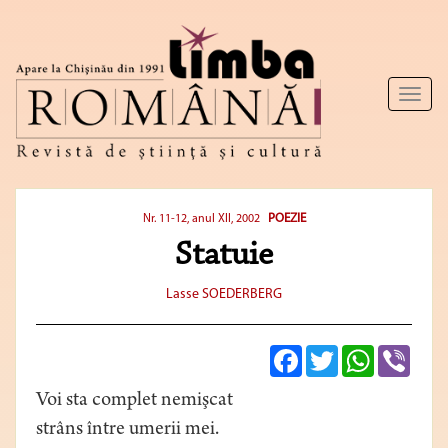
Toggl
naviga
POEZIE
Nr. 11-12, anul XII, 2002
Statuie
Lasse SOEDERBERG
Facebook
Twitter
WhatsApp
Viber
Voi sta complet nemişcat
strâns între umerii mei.