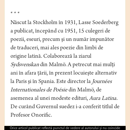
* * *
Născut la Stockholm în 1931, Lasse Soederberg
a publicat, începând cu 1951, 15 culegeri de
poezii, eseuri, precum şi un număr impunător
de traduceri, mai ales poezie din limbi de
origine latină. Colaborează la ziarul
Sydsvenskan
din Malmö. A petrecut mai mulţi
ani în afara ţării, în prezent locuieşte alternativ
la Paris şi în Spania. Este director la
Journées
Internationales de Poésie
din Malmö, de
asemenea al unei modeste edituri,
Aura Latina.
De curând Guvernul suedez i-a conferit titlul de
Profesor Onorific.
Orice articol publicat reflectă punctul de vedere al autorului şi nu coincide