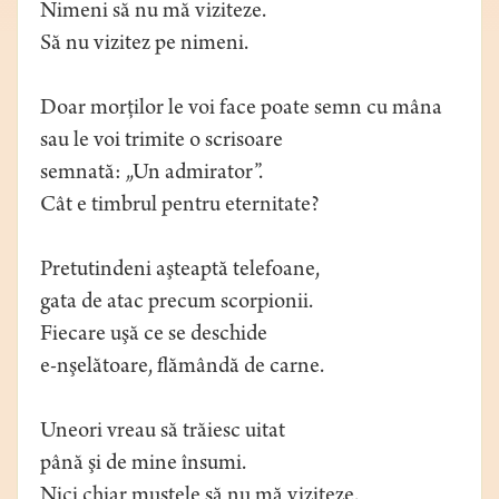
Nimeni să nu mă viziteze.
Să nu vizitez pe nimeni.
Doar morţilor le voi face poate semn cu mâna
sau le voi trimite o scrisoare
semnată: „Un admirator”.
Cât e timbrul pentru eternitate?
Pretutindeni aşteaptă telefoane,
gata de atac precum scorpionii.
Fiecare uşă ce se deschide
e-nşelătoare, flămândă de carne.
Uneori vreau să trăiesc uitat
până şi de mine însumi.
Nici chiar muştele să nu mă viziteze.