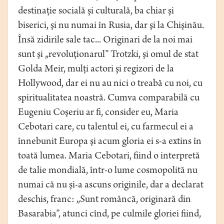
destinaţie socială şi culturală, ba chiar şi
biserici, şi nu numai în Rusia, dar şi la Chişinău.
Însă zidirile sale tac... Originari de la noi mai
sunt şi „revoluţionarul” Trotzki, şi omul de stat
Golda Meir, mulţi actori şi regizori de la
Hollywood, dar ei nu au nici o treabă cu noi, cu
spiritualitatea noastră. Cumva comparabilă cu
Eugeniu Coşeriu ar fi, consider eu, Maria
Cebotari care, cu talentul ei, cu farmecul ei a
înnebunit Europa şi acum gloria ei s-a extins în
toată lumea. Maria Cebotari, fiind o interpretă
de talie mondială, într-o lume cosmopolită nu
numai că nu şi-a ascuns originile, dar a declarat
deschis, franc: „Sunt româncă, originară din
Basarabia”, atunci cînd, pe culmile gloriei fiind,