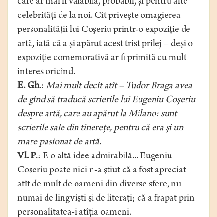
care ar mai fi valabilă, probabil, şi pentru alte
celebrităţi de la noi. Cît priveşte omagierea
personalităţii lui Coşeriu printr-o expoziţie de
artă, iată că a şi apărut acest trist prilej – deşi o
expoziţie comemorativă ar fi primită cu mult
interes oricînd.
E. Gh
.:
Mai mult decît atît – Tudor Braga avea
de gînd să traducă scrierile lui Eugeniu Coşeriu
despre artă, care au apărut la Milano: sunt
scrierile sale din tinereţe, pentru că era şi un
mare pasionat de artă.
Vl. P
.: E o altă idee admirabilă... Eugeniu
Coşeriu poate nici n-a ştiut că a fost apreciat
atît de mult de oameni din diverse sfere, nu
numai de lingvişti şi de literaţi; că a frapat prin
personalitatea-i atîţia oameni.