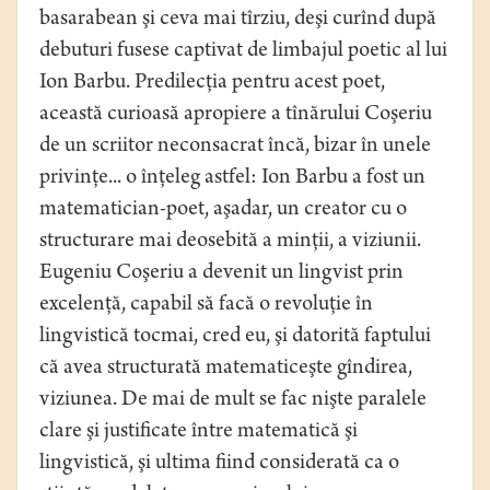
basarabean şi ceva mai tîrziu, deşi curînd după
debuturi fusese captivat de limbajul poetic al lui
Ion Barbu. Predilecţia pentru acest poet,
această curioasă apropiere a tînărului Coşeriu
de un scriitor neconsacrat încă, bizar în unele
privinţe... o înţeleg astfel: Ion Barbu a fost un
matematician-poet, aşadar, un creator cu o
structurare mai deosebită a minţii, a viziunii.
Eugeniu Coşeriu a devenit un lingvist prin
excelenţă, capabil să facă o revoluţie în
lingvistică tocmai, cred eu, şi datorită faptului
că avea structurată matematiceşte gîndirea,
viziunea. De mai de mult se fac nişte paralele
clare şi justificate între matematică şi
lingvistică, şi ultima fiind considerată ca o