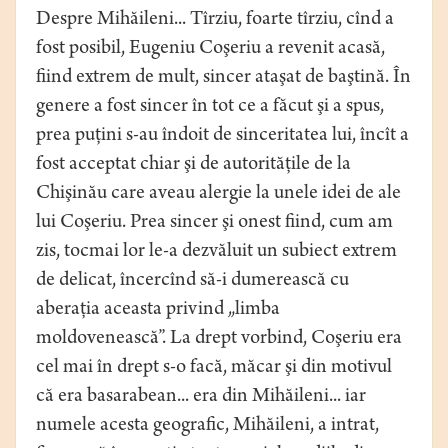
Despre Mihăileni... Tîrziu, foarte tîrziu, cînd a
fost posibil, Eugeniu Coşeriu a revenit acasă,
fiind extrem de mult, sincer ataşat de baştină. În
genere a fost sincer în tot ce a făcut şi a spus,
prea puţini s-au îndoit de sinceritatea lui, încît a
fost acceptat chiar şi de autorităţile de la
Chişinău care aveau alergie la unele idei de ale
lui Coşeriu. Prea sincer şi onest fiind, cum am
zis, tocmai lor le-a dezvăluit un subiect extrem
de delicat, încercînd să-i dumerească cu
aberaţia aceasta privind „limba
moldovenească”. La drept vorbind, Coşeriu era
cel mai în drept s-o facă, măcar şi din motivul
că era basarabean... era din Mihăileni... iar
numele acesta geografic, Mihăileni, a intrat,