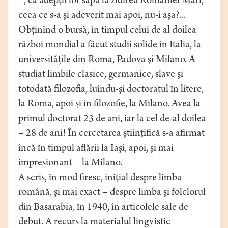
–, că adepţii lor sapă la zidirea României Mari,
ceea ce s-a şi adeverit mai apoi, nu-i aşa?...
Obţinînd o bursă, în timpul celui de al doilea
război mondial a făcut studii solide în Italia, la
universităţile din Roma, Padova şi Milano. A
studiat limbile clasice, germanice, slave şi
totodată filozofia, luîndu-şi doctoratul în litere,
la Roma, apoi şi în filozofie, la Milano. Avea la
primul doctorat 23 de ani, iar la cel de-al doilea
– 28 de ani! În cercetarea ştiinţifică s-a afirmat
încă în timpul aflării la Iaşi, apoi, şi mai
impresionant – la Milano.
A scris, în mod firesc, iniţial despre limba
română, şi mai exact – despre limba şi folclorul
din Basarabia, în 1940, în articolele sale de
debut. A recurs la materialul lingvistic