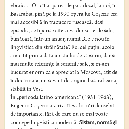
ebraică... Oricît ar părea de paradoxal, la noi, în
Basarabia, pînă pe la 1990 opera lui Coşeriu era
mai accesibilă în traducere rusească: deşi
episodic, se tipărise cîte ceva din scrierile sale,
bunăoară, într-un anuar, numit „Ce e nou în
lingvistica din străinătate”. Eu, cel puţin, acolo
am citit prima dată un studiu de Coşeriu, dar şi
mai multe referinţe la scrierile sale, şi m-am
bucurat enorm că e apreciat la Moscova, atît de
îndoctrinată, un savant de origine basarabeană,
stabilit în Vest.
În „perioada latino-americană” (1951-1963),
Eugeniu Coşeriu a scris cîteva lucrări deosebit
de importante, fără de care nu se mai poate
concepe lingvistica modernă:
Sistem, normă şi