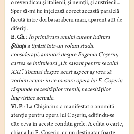
o revendicau şi italienii, şi nemţii, şi austriecii...
Sper să-mi fie înţeleasă corect această paralelă
făcută între doi basarabeni mari, aparent atît de
diferiţi.
E. Gh
.:
În primăvara anului curent Editura
Ştiinţa
a tipărit într-un volum studii,
consideraţii, amintiri despre Eugeniu Coşeriu,
cartea se intitulează „Un savant pentru secolul
XXI”. Tocmai despre acest aspect aş vrea să
vorbim acum: în ce măsură opera lui E. Coşeriu
răspunde necesităţilor vremii, necesităţilor
lingvistice actuale.
Vl. P
.: La Chişinău s-a manifestat o anumită
atenţie pentru opera lui Coşeriu, editîndu-se
cîte ceva în aceste condiţii grele. A edita o carte,
chiar a lui E. Coşeriu, cu un destinatar foarte