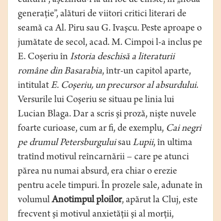
culturii”, aşezîndu-l la un loc de cinste, în „noua
generaţie”, alături de viitori critici literari de
seamă ca Al. Piru sau G. Ivaşcu. Peste aproape o
jumătate de secol, acad. M. Cimpoi l-a inclus pe
E. Coşeriu în
Istoria deschisă a literaturii
române din Basarabia
, într-un capitol aparte,
intitulat
E. Coşeriu, un precursor al absurdului
.
Versurile lui Coşeriu se situau pe linia lui
Lucian Blaga. Dar a scris şi proză, nişte nuvele
foarte curioase, cum ar fi, de exemplu,
Cai negri
pe drumul Petersburgului
sau
Lupii
, în ultima
tratînd motivul reîncarnării – care pe atunci
părea nu numai absurd, era chiar o erezie
pentru acele timpuri. În prozele sale, adunate în
volumul
Anotimpul ploilor
, apărut la Cluj, este
frecvent şi motivul anxietăţii şi al morţii,