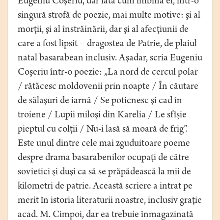
Eugeniu Coşeriu, dar iată cum îmbină el, într-o
singură strofă de poezie, mai multe motive: şi al
morţii, şi al înstrăinării, dar şi al afecţiunii de
care a fost lipsit – dragostea de Patrie, de plaiul
natal basarabean inclusiv. Aşadar, scria Eugeniu
Coşeriu într-o poezie: „La nord de cercul polar
/ rătăcesc moldovenii prin noapte / În căutare
de sălaşuri de iarnă / Se poticnesc şi cad în
troiene / Lupii miloşi din Karelia / Le sfîşie
pieptul cu colţii / Nu-i lasă să moară de frig”.
Este unul dintre cele mai zguduitoare poeme
despre drama basarabenilor ocupaţi de către
sovietici şi duşi ca să se prăpădească la mii de
kilometri de patrie. Această scriere a intrat pe
merit în istoria literaturii noastre, inclusiv graţie
acad. M. Cimpoi, dar ea trebuie înmagazinată