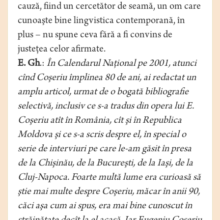
cauză, fiind un cercetător de seamă, un om care
cunoaşte bine lingvistica contemporană, în
plus – nu spune ceva fără a fi convins de
justeţea celor afirmate.
E. Gh
.:
În Calendarul Naţional pe 2001, atunci
cînd Coşeriu împlinea 80 de ani, ai redactat un
amplu articol, urmat de o bogată bibliografie
selectivă, inclusiv ce s-a tradus din opera lui E.
Coşeriu atît în România, cît şi în Republica
Moldova şi ce s-a scris despre el, în special o
serie de interviuri pe care le-am găsit în presa
de la Chişinău, de la Bucureşti, de la Iaşi, de la
Cluj-Napoca. Foarte multă lume era curioasă să
ştie mai multe despre Coşeriu, măcar în anii 90,
căci aşa cum ai spus, era mai bine cunoscut în