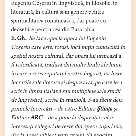
Eugeniu Coşeriu în lingvistică, în filozofie, în
literatură, în cultură şi în genere pentru
spiritualitatea românească, dar poate cu
deosebire pentru cea din Basarabia.
E. Gh
.: Se face apel la opera lui Eugeniu
Coşeriu care este, totuşi, încă puţin cunoscută în
spaţiul nostru cultural, dar opera lui urmează a
fi valorificată, tradusă din multe limbi ale lumii
în care a scris reputatul nostru lingvist, inclusiv
lucrările sale literare şi despre artă, pe care le-a
scris în limba italiană sau multiplele sale studii
de lingvistică, scrise în spaniolă. S-au făcut deja
primele încercări – de către Editura
Ştiinţa
şi
Editura
ARC
– de a pune la dispoziţia celor
interesaţi culegeri de texte din opera coşeriană,
dar la acest subiect vom reveni. Să evocăm