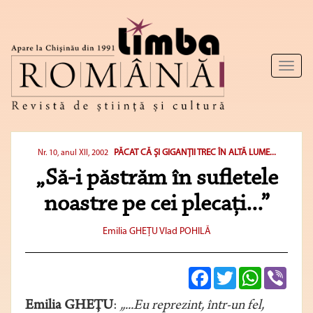
Toggl
naviga
PĂCAT CĂ ŞI GIGANŢII TREC ÎN ALTĂ LUME...
Nr. 10, anul XII, 2002
„Să-i păstrăm în sufletele
noastre pe cei plecaţi...”
Emilia GHEŢU
Vlad POHILĂ
Facebook
Twitter
WhatsApp
Viber
Emilia GHEŢU
:
„...Eu reprezint, într-un fel,