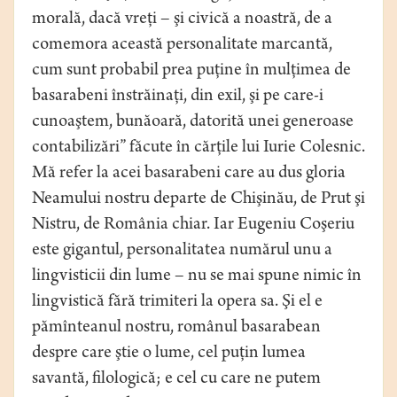
morală, dacă vreţi – şi civică a noastră, de a
comemora această personalitate marcantă,
cum sunt probabil prea puţine în mulţimea de
basarabeni înstrăinaţi, din exil, şi pe care-i
cunoaştem, bunăoară, datorită unei generoase
contabilizări” făcute în cărţile lui Iurie Colesnic.
Mă refer la acei basarabeni care au dus gloria
Neamului nostru departe de Chişinău, de Prut şi
Nistru, de România chiar. Iar Eugeniu Coşeriu
este gigantul, personalitatea numărul unu a
lingvisticii din lume – nu se mai spune nimic în
lingvistică fără trimiteri la opera sa. Şi el e
pămînteanul nostru, românul basarabean
despre care ştie o lume, cel puţin lumea
savantă, filologică; e cel cu care ne putem