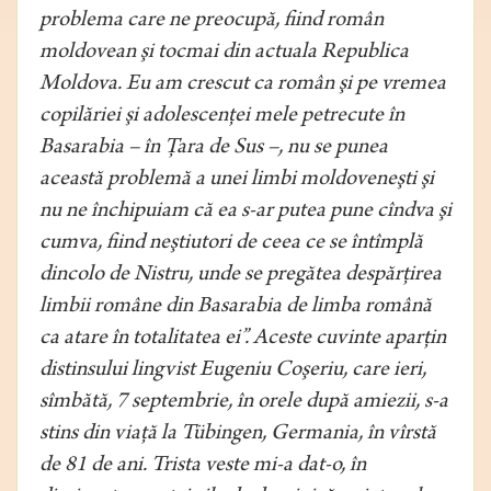
problema care ne preocupă, fiind român
moldovean şi tocmai din actuala Republica
Moldova. Eu am crescut ca român şi pe vremea
copilăriei şi adolescenţei mele petrecute în
Basarabia – în Ţara de Sus –, nu se punea
această problemă a unei limbi moldoveneşti şi
nu ne închipuiam că ea s-ar putea pune cîndva şi
cumva, fiind neştiutori de ceea ce se întîmplă
dincolo de Nistru, unde se pregătea despărţirea
limbii române din Basarabia de limba română
ca atare în totalitatea ei”. Aceste cuvinte aparţin
distinsului lingvist Eugeniu Coşeriu, care ieri,
sîmbătă, 7 septembrie, în orele după amiezii, s-a
stins din viaţă la Tübingen, Germania, în vîrstă
de 81 de ani. Trista veste mi-a dat-o, în