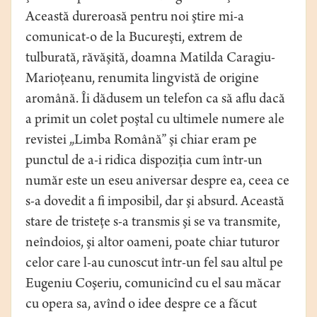
Această dureroasă pentru noi ştire mi-a
comunicat-o de la Bucureşti, extrem de
tulburată, răvăşită, doamna Matilda Caragiu-
Marioţeanu, renumita lingvistă de origine
aromână. Îi dădusem un telefon ca să aflu dacă
a primit un colet poştal cu ultimele numere ale
revistei „Limba Română” şi chiar eram pe
punctul de a-i ridica dispoziţia cum într-un
număr este un eseu aniversar despre ea, ceea ce
s-a dovedit a fi imposibil, dar şi absurd. Această
stare de tristeţe s-a transmis şi se va transmite,
neîndoios, şi altor oameni, poate chiar tuturor
celor care l-au cunoscut într-un fel sau altul pe
Eugeniu Coşeriu, comunicînd cu el sau măcar
cu opera sa, avînd o idee despre ce a făcut