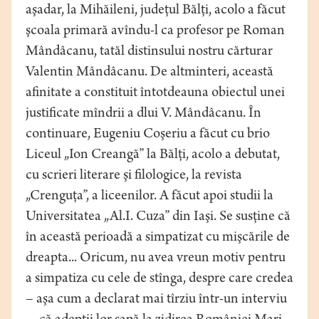
aşadar, la Mihăileni, judeţul Bălţi, acolo a făcut
şcoala primară avîndu-l ca profesor pe Roman
Mândâcanu, tatăl distinsului nostru cărturar
Valentin Mândâcanu. De altminteri, această
afinitate a constituit întotdeauna obiectul unei
justificate mîndrii a dlui V. Mândâcanu. În
continuare, Eugeniu Coşeriu a făcut cu brio
Liceul „Ion Creangă” la Bălţi, acolo a debutat,
cu scrieri literare şi filologice, la revista
„Crenguţa”, a liceenilor. A făcut apoi studii la
Universitatea „Al.I. Cuza” din Iaşi. Se susţine că
în această perioadă a simpatizat cu mişcările de
dreapta... Oricum, nu avea vreun motiv pentru
a simpatiza cu cele de stînga, despre care credea
– aşa cum a declarat mai tîrziu într-un interviu