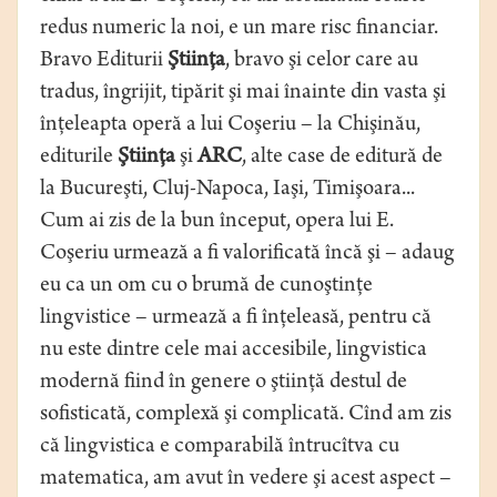
redus numeric la noi, e un mare risc financiar.
Bravo Editurii
Ştiinţa
, bravo şi celor care au
tradus, îngrijit, tipărit şi mai înainte din vasta şi
înţeleapta operă a lui Coşeriu – la Chişinău,
editurile
Ştiinţa
şi
ARC
, alte case de editură de
la Bucureşti, Cluj-Napoca, Iaşi, Timişoara...
Cum ai zis de la bun început, opera lui E.
Coşeriu urmează a fi valorificată încă şi – adaug
eu ca un om cu o brumă de cunoştinţe
lingvistice – urmează a fi înţeleasă, pentru că
nu este dintre cele mai accesibile, lingvistica
modernă fiind în genere o ştiinţă destul de
sofisticată, complexă şi complicată. Cînd am zis
că lingvistica e comparabilă întrucîtva cu
matematica, am avut în vedere şi acest aspect –