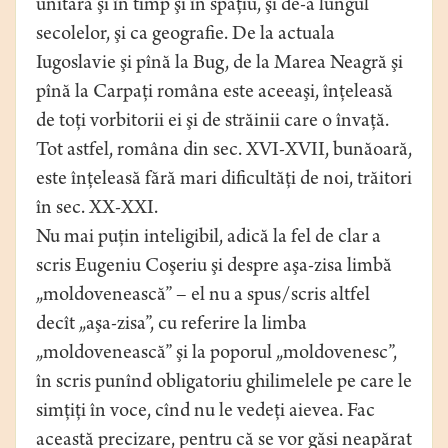
unitară şi în timp şi în spaţiu, şi de-a lungul
secolelor, şi ca geografie. De la actuala
Iugoslavie şi pînă la Bug, de la Marea Neagră şi
pînă la Carpaţi româna este aceeaşi, înţeleasă
de toţi vorbitorii ei şi de străinii care o învaţă.
Tot astfel, româna din sec. XVI-XVII, bunăoară,
este înţeleasă fără mari dificultăţi de noi, trăitori
în sec. XX-XXI.
Nu mai puţin inteligibil, adică la fel de clar a
scris Eugeniu Coşeriu şi despre aşa-zisa limbă
„moldovenească” – el nu a spus/scris altfel
decît „aşa-zisa”, cu referire la limba
„moldovenească” şi la poporul „moldovenesc”,
în scris punînd obligatoriu ghilimelele pe care le
simţiţi în voce, cînd nu le vedeţi aievea. Fac
această precizare, pentru că se vor găsi neapărat