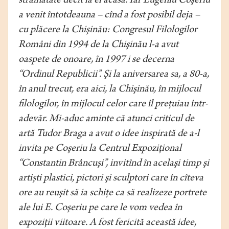
străinătate decît la el acasă. Iar Eugeniu Coşeriu
a venit întotdeauna – cînd a fost posibil deja –
cu plăcere la Chişinău: Congresul Filologilor
Români din 1994 de la Chişinău l-a avut
oaspete de onoare, în 1997 i se decerna
“Ordinul Republicii”. Şi la aniversarea sa, a 80-a,
în anul trecut, era aici, la Chişinău, în mijlocul
filologilor, în mijlocul celor care îl preţuiau într-
adevăr. Mi-aduc aminte că atunci criticul de
artă Tudor Braga a avut o idee inspirată de a-l
invita pe Coşeriu la Centrul Expoziţional
“Constantin Brâncuşi”, invitînd în acelaşi timp şi
artişti plastici, pictori şi sculptori care în cîteva
ore au reuşit să ia schiţe ca să realizeze portrete
ale lui E. Coşeriu pe care le vom vedea în
expoziţii viitoare. A fost fericită această idee,