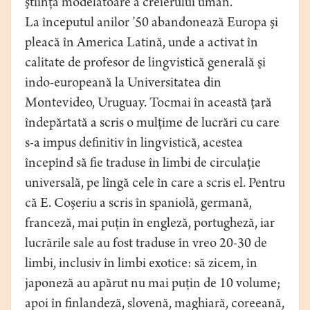
ştiinţă modelatoare a creierului uman.
La începutul anilor ’50 abandonează Europa şi
pleacă în America Latină, unde a activat în
calitate de profesor de lingvistică generală şi
indo-europeană la Universitatea din
Montevideo, Uruguay. Tocmai în această ţară
îndepărtată a scris o mulţime de lucrări cu care
s-a impus definitiv în lingvistică, acestea
începînd să fie traduse în limbi de circulaţie
universală, pe lîngă cele în care a scris el. Pentru
că E. Coşeriu a scris în spaniolă, germană,
franceză, mai puţin în engleză, portugheză, iar
lucrările sale au fost traduse în vreo 20-30 de
limbi, inclusiv în limbi exotice: să zicem, în
japoneză au apărut nu mai puţin de 10 volume;
apoi în finlandeză, slovenă, maghiară, coreeană,