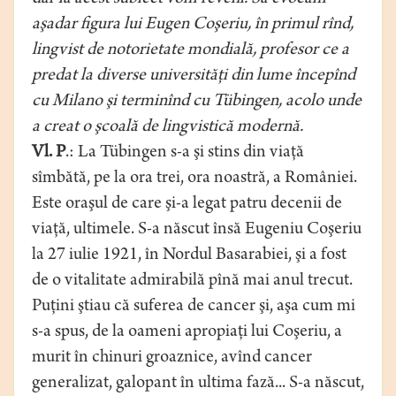
aşadar figura lui Eugen Coşeriu, în primul rînd,
lingvist de notorietate mondială, profesor ce a
predat la diverse universităţi din lume începînd
cu Milano şi terminînd cu Tübingen, acolo unde
a creat o şcoală de lingvistică modernă.
Vl. P
.: La Tübingen s-a şi stins din viaţă
sîmbătă, pe la ora trei, ora noastră, a României.
Este oraşul de care şi-a legat patru decenii de
viaţă, ultimele. S-a născut însă Eugeniu Coşeriu
la 27 iulie 1921, în Nordul Basarabiei, şi a fost
de o vitalitate admirabilă pînă mai anul trecut.
Puţini ştiau că suferea de cancer şi, aşa cum mi
s-a spus, de la oameni apropiaţi lui Coşeriu, a
murit în chinuri groaznice, avînd cancer
generalizat, galopant în ultima fază... S-a născut,