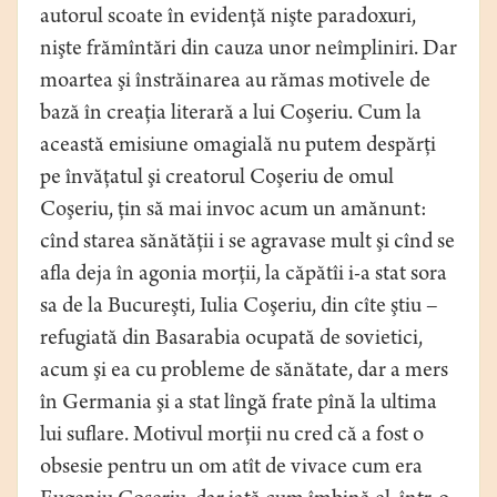
autorul scoate în evidenţă nişte paradoxuri,
nişte frămîntări din cauza unor neîmpliniri. Dar
moartea şi înstrăinarea au rămas motivele de
bază în creaţia literară a lui Coşeriu. Cum la
această emisiune omagială nu putem despărţi
pe învăţatul şi creatorul Coşeriu de omul
Coşeriu, ţin să mai invoc acum un amănunt:
cînd starea sănătăţii i se agravase mult şi cînd se
afla deja în agonia morţii, la căpătîi i-a stat sora
sa de la Bucureşti, Iulia Coşeriu, din cîte ştiu –
refugiată din Basarabia ocupată de sovietici,
acum şi ea cu probleme de sănătate, dar a mers
în Germania şi a stat lîngă frate pînă la ultima
lui suflare. Motivul morţii nu cred că a fost o
obsesie pentru un om atît de vivace cum era