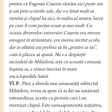
pentru că Eugeniu Coşeriu rămîne aici peste ani
şi ani prin scrierile sale, dar s-a ţinut mult să
rămînă şi chipul lui aici, în mijlocul nostru, lucru
pe care îl vom preţui acum şi mai mult. Cu
ocazia diverselor aniversări Coşeriu era mereu
omagiat în străinătate, era mereu invitat acolo,
dar în ultimii ani prefera să fie „printre ai săi”,
cum îi plăcea să spună. Nu s-a despărţit
niciodată de Mihăileni, iată că această comună,
baştina sa, a rămas înscrisă în toate
enciclopediile lumii.
Vl. P
.: Pînă a aborda mai amanunţit subiectul
Mihăileni, vreau să spun că ai dat un amănunt
extraordinar, acesta cu pictorii care i-au
eternizat chipul. Este nemaipomenită iniţiativa,