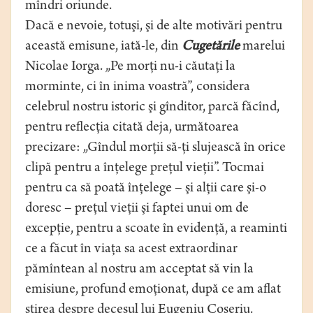
mîndri oriunde.
Dacă e nevoie, totuşi, şi de alte motivări pentru
această emisune, iată-le, din
Cugetările
marelui
Nicolae Iorga. „Pe morţi nu-i căutaţi la
morminte, ci în inima voastră”, considera
celebrul nostru istoric şi gînditor, parcă făcînd,
pentru reflecţia citată deja, următoarea
precizare: „Gîndul morţii să-ţi slujească în orice
clipă pentru a înţelege preţul vieţii”. Tocmai
pentru ca să poată înţelege – şi alţii care şi-o
doresc – preţul vieţii şi faptei unui om de
excepţie, pentru a scoate în evidenţă, a reaminti
ce a făcut în viaţa sa acest extraordinar
pămîntean al nostru am acceptat să vin la
emisiune, profund emoţionat, după ce am aflat
ştirea despre decesul lui Eugeniu Coşeriu.