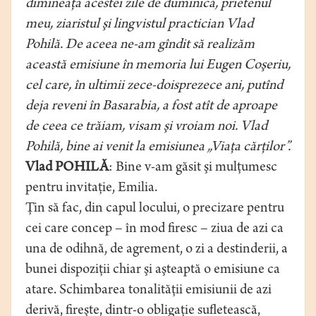
dimineaţa acestei zile de duminică, prietenul
meu, ziaristul şi lingvistul practician Vlad
Pohilă. De aceea ne-am gîndit să realizăm
această emisiune în memoria lui Eugen Coşeriu,
cel care, în ultimii zece-doisprezece ani, putînd
deja reveni în Basarabia, a fost atît de aproape
de ceea ce trăiam, visam şi vroiam noi. Vlad
Pohilă, bine ai venit la emisiunea „Viaţa cărţilor”.
Vlad POHILĂ
: Bine v-am găsit şi mulţumesc
pentru invitaţie, Emilia.
Ţin să fac, din capul locului, o precizare pentru
cei care concep – în mod firesc – ziua de azi ca
una de odihnă, de agrement, o zi a destinderii, a
bunei dispoziţii chiar şi aşteaptă o emisiune ca
atare. Schimbarea tonalităţii emisiunii de azi
derivă, fireşte, dintr-o obligaţie sufletească,