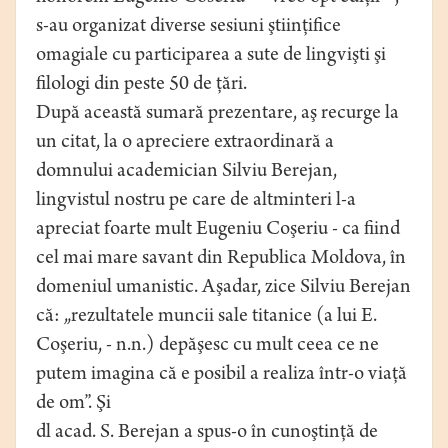
s-au organizat diverse sesiuni ştiinţifice
omagiale cu participarea a sute de lingvişti şi
filologi din peste 50 de ţări.
După această sumară prezentare, aş recurge la
un citat, la o apreciere extraordinară a
domnului academician Silviu Berejan,
lingvistul nostru pe care de altminteri l-a
apreciat foarte mult Eugeniu Coşeriu - ca fiind
cel mai mare savant din Republica Moldova, în
domeniul umanistic. Aşadar, zice Silviu Berejan
că: „rezultatele muncii sale titanice (a lui E.
Coşeriu, - n.n.) depăşesc cu mult ceea ce ne
putem imagina că e posibil a realiza într-o viaţă
de om”. Şi
dl acad. S. Berejan a spus-o în cunoştinţă de