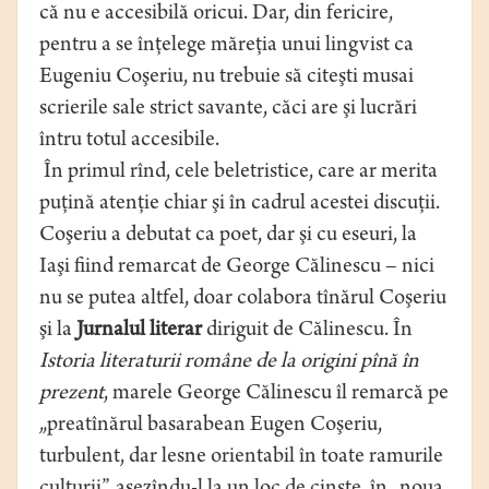
că nu e accesibilă oricui. Dar, din fericire,
pentru a se înţelege măreţia unui lingvist ca
Eugeniu Coşeriu, nu trebuie să citeşti musai
scrierile sale strict savante, căci are şi lucrări
întru totul accesibile.
În primul rînd, cele beletristice, care ar merita
puţină atenţie chiar şi în cadrul acestei discuţii.
Coşeriu a debutat ca poet, dar şi cu eseuri, la
Iaşi fiind remarcat de George Călinescu – nici
nu se putea altfel, doar colabora tînărul Coşeriu
şi la
Jurnalul literar
diriguit de Călinescu. În
Istoria literaturii române de la origini pînă în
prezent
, marele George Călinescu îl remarcă pe
„preatînărul basarabean Eugen Coşeriu,
turbulent, dar lesne orientabil în toate ramurile