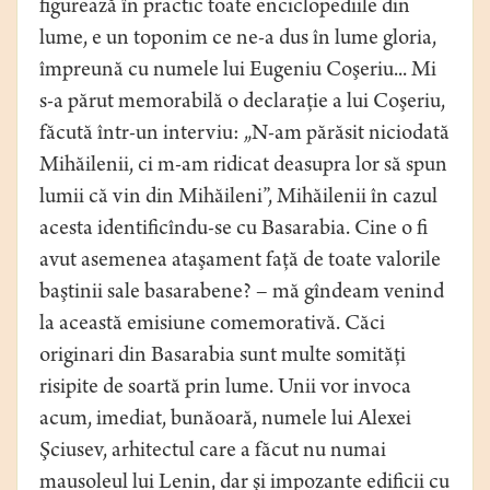
figurează în practic toate enciclopediile din
lume, e un toponim ce ne-a dus în lume gloria,
împreună cu numele lui Eugeniu Coşeriu... Mi
s-a părut memorabilă o declaraţie a lui Coşeriu,
făcută într-un interviu: „N-am părăsit niciodată
Mihăilenii, ci m-am ridicat deasupra lor să spun
lumii că vin din Mihăileni”, Mihăilenii în cazul
acesta identificîndu-se cu Basarabia. Cine o fi
avut asemenea ataşament faţă de toate valorile
baştinii sale basarabene? – mă gîndeam venind
la această emisiune comemorativă. Căci
originari din Basarabia sunt multe somităţi
risipite de soartă prin lume. Unii vor invoca
acum, imediat, bunăoară, numele lui Alexei
Şciusev, arhitectul care a făcut nu numai
mausoleul lui Lenin, dar şi impozante edificii cu