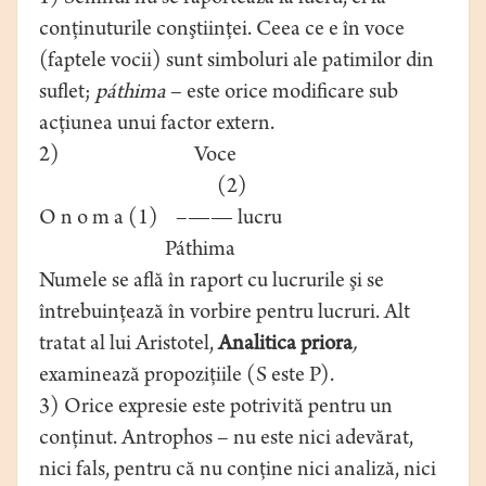
conţinuturile conştiinţei. Ceea ce e în voce
(faptele vocii) sunt simboluri ale patimilor din
suflet;
páthima
– este orice modificare sub
acţiunea unui factor extern.
2) Voce
(2)
O n o m a (1) –—— lucru
Páthima
Numele se află în raport cu lucrurile şi se
întrebuinţează în vorbire pentru lucruri. Alt
tratat al lui Aristotel,
Analitica priora
,
examinează propoziţiile (S este P).
3) Orice expresie este potrivită pentru un
conţinut. Antrophos – nu este nici adevărat,
nici fals, pentru că nu conţine nici analiză, nici