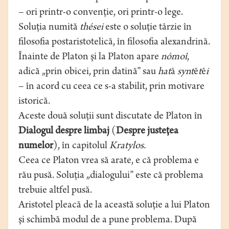
– ori printr-o convenţie, ori printr-o lege.
Soluţia numită
thései
este o soluţie târzie în
filosofia postaristotelică, în filosofia alexandrină.
Înainte de Platon şi la Platon apare
nómoî
,
adică „prin obicei, prin datină” sau
hat
ā
synt
ē
t
ē
i
– în acord cu ceea ce s-a stabilit, prin motivare
istorică.
Aceste două soluţii sunt discutate de Platon în
Dialogul despre limbaj
(
Despre justeţea
numelor
), în capitolul
Kratylos.
Ceea ce Platon vrea să arate, e că problema e
rău pusă. Soluţia „dialogului” este că problema
trebuie altfel pusă.
Aristotel pleacă de la această soluţie a lui Platon
şi schimbă modul de a pune problema. După