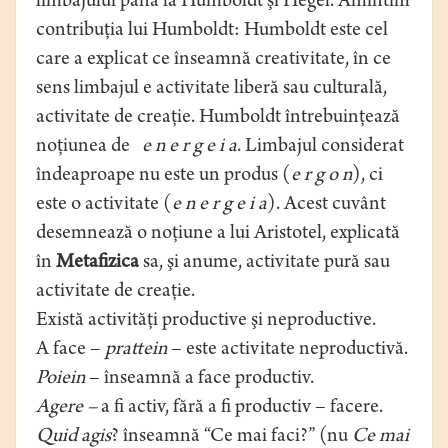
limbajului până la Humboldt şi Hegel. Amintim
contribuţia lui Humboldt: Humboldt este cel
care a explicat ce înseamnă creativitate, în ce
sens limbajul e activitate liberă sau culturală,
activitate de creaţie. Humboldt întrebuinţează
noţiunea de
e n e r g e i a
. Limbajul considerat
îndeaproape nu este un produs (
e r g o n
), ci
este o activitate (
e n e r g e i a
). Acest cuvânt
desemnează o noţiune a lui Aristotel, explicată
în
Metafizica
sa, şi anume, activitate pură sau
activitate de creaţie.
Există activităţi productive şi neproductive.
A face –
prattein
– este activitate neproductivă.
Poiein
– înseamnă a face productiv.
Agere –
a fi activ, fără a fi productiv – facere.
Quid agis
? înseamnă “Ce mai faci?” (nu
Ce mai