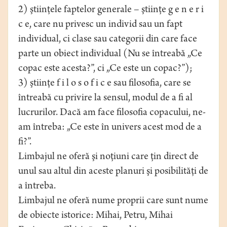
2) ştiinţele faptelor generale – ştiinţe g e n e r i
c e, care nu privesc un individ sau un fapt
individual, ci clase sau categorii din care face
parte un obiect individual (Nu se întreabă „Ce
copac este acesta?”, ci „Ce este un copac?”);
3) ştiinţe f i l o s o f i c e sau filosofia, care se
întreabă cu privire la sensul, modul de a fi al
lucrurilor. Dacă am face filosofia copacului, ne-
am întreba: „Ce este în univers acest mod de a
fi?”.
Limbajul ne oferă şi noţiuni care ţin direct de
unul sau altul din aceste planuri şi posibilităţi de
a întreba.
Limbajul ne oferă nume proprii care sunt nume
de obiecte istorice: Mihai, Petru, Mihai