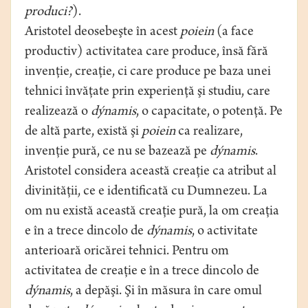
produci?
).
Aristotel deosebeşte în acest
poiein
(a face
productiv) activitatea care produce, însă fără
invenţie, creaţie, ci care produce pe baza unei
tehnici învăţate prin experienţă şi studiu, care
realizează o
dýnamis
, o capacitate, o potenţă. Pe
de altă parte, există şi
poiein
ca realizare,
invenţie pură, ce nu se bazează pe
dýnamis
.
Aristotel considera această creaţie ca atribut al
divinităţii, ce e identificată cu Dumnezeu. La
om nu există această creaţie pură, la om creaţia
e în a trece dincolo de
dýnamis
, o activitate
anterioară oricărei tehnici. Pentru om
activitatea de creaţie e în a trece dincolo de
dýnamis
, a depăşi. Şi în măsura în care omul