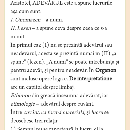
Aristotel, ADEVĂRUL este a spune lucrurile
aşa cum sunt:
I. Onomázen
– a numi.
II. Lezen
– a spune ceva despre ceea ce s-a
numit.
În primul caz (I) nu se prezintă adevărul sau
neadevărul, acesta se prezintă numai în (II) „a
spune” (lezen). „A numi” se poate întrebuinţa şi
pentru adevăr, şi pentru neadevăr. În
Organon
sunt incluse opere logice.
De interpretatione
are un capitol despre limbaj.
Ethimon
din greacă înseamnă adevărat, iar
etimologie
– adevărul despre cuvânt.
Între
cuvânt, ca formă materială,
şi
lucru
se
deosebesc trei relaţii:
1) Semnul nu se raportează la lucru, ci la