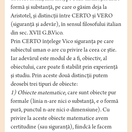
formă şi substanţă, pe care o găsim deja la
Aristotel, şi distincţii între CERTO şi VERO
(siguranţă şi adevăr), în sensul filosofului italian
din sec. XVII G.B.Vico.
Prin CERTO înţelege Vico siguranţa pe care
subiectul uman o are cu privire la ceea ce ştie.
Iar adevărul este modul de a fi, obiectiv, al
obiectului, care poate fi stabilit prin experienţă
şi studiu. Prin aceste două distincţii putem
deosebi trei tipuri de obiecte:
1) Obiecte matematice
, care sunt obiecte pur
formale (linia n-are nici o substanţă, e o formă
pură, punctul n-are nici o dimensiune). Cu
privire la aceste obiecte matematice avem
certitudine (sau siguranţă), fiindcă le facem