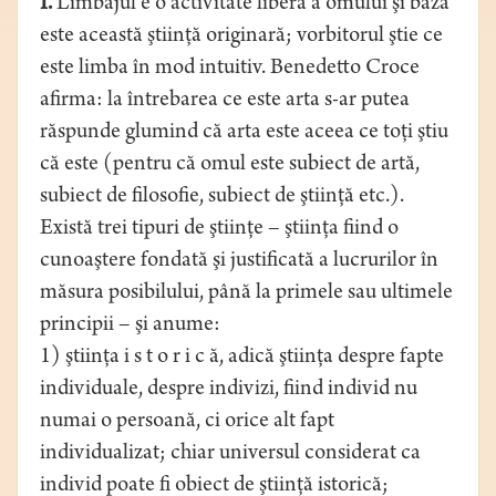
I.
Limbajul e o activitate liberă a omului şi baza
este această ştiinţă originară; vorbitorul ştie ce
este limba în mod intuitiv. Benedetto Croce
afirma: la întrebarea ce este arta s-ar putea
răspunde glumind că arta este aceea ce toţi ştiu
că este (pentru că omul este subiect de artă,
subiect de filosofie, subiect de ştiinţă etc.).
Există trei tipuri de ştiinţe – ştiinţa fiind o
cunoaştere fondată şi justificată a lucrurilor în
măsura posibilului, până la primele sau ultimele
principii – şi anume:
1) ştiinţa i s t o r i c ă, adică ştiinţa despre fapte
individuale, despre indivizi, fiind individ nu
numai o persoană, ci orice alt fapt
individualizat; chiar universul considerat ca
individ poate fi obiect de ştiinţă istorică;