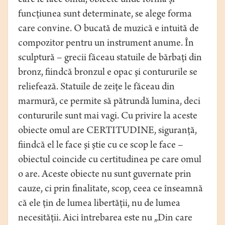
care le face omul, obiecte unde forma şi
funcţiunea sunt determinate, se alege forma
care convine. O bucată de muzică e intuită de
compozitor pentru un instrument anume. În
sculptură – grecii făceau statuile de bărbaţi din
bronz, fiindcă bronzul e opac şi contururile se
reliefează. Statuile de zeiţe le făceau din
marmură, ce permite să pătrundă lumina, deci
contururile sunt mai vagi. Cu privire la aceste
obiecte omul are CERTITUDINE, siguranţă,
fiindcă el le face şi ştie cu ce scop le face –
obiectul coincide cu certitudinea pe care omul
o are. Aceste obiecte nu sunt guvernate prin
cauze, ci prin finalitate, scop, ceea ce înseamnă
că ele ţin de lumea libertăţii, nu de lumea
necesităţii. Aici întrebarea este nu „Din care