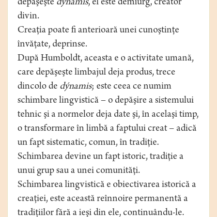
depăşeşte
dýnamis
, el este demiurg, creator
divin.
Creaţia poate fi anterioară unei cunoştinţe
învăţate, deprinse.
După Humboldt, aceasta e o activitate umană,
care depăşeşte limbajul deja produs, trece
dincolo de
dýnamis
; este ceea ce numim
schimbare lingvistică – o depăşire a sistemului
tehnic şi a normelor deja date şi, în acelaşi timp,
o transformare în limbă a faptului creat – adică
un fapt sistematic, comun, în tradiţie.
Schimbarea devine un fapt istoric, tradiţie a
unui grup sau a unei comunităţi.
Schimbarea lingvistică e obiectivarea istorică a
creaţiei, este această reînnoire permanentă a
tradiţiilor fără a ieşi din ele, continuându-le.