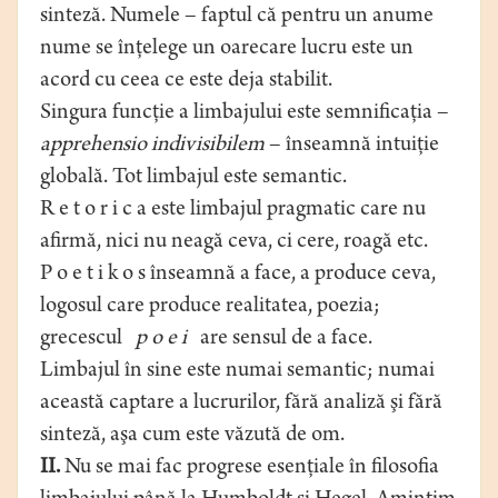
sinteză. Numele – faptul că pentru un anume
nume se înţelege un oarecare lucru este un
acord cu ceea ce este deja stabilit.
Singura funcţie a limbajului este semnificaţia –
apprehensio indivisibilem
– înseamnă intuiţie
globală. Tot limbajul este semantic.
R e t o r i c a este limbajul pragmatic care nu
afirmă, nici nu neagă ceva, ci cere, roagă etc.
P o e t i k o s înseamnă a face, a produce ceva,
logosul care produce realitatea, poezia;
grecescul
p o e i
are sensul de a face.
Limbajul în sine este numai semantic; numai
această captare a lucrurilor, fără analiză şi fără
sinteză, aşa cum este văzută de om.
II.
Nu se mai fac progrese esenţiale în filosofia