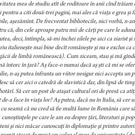
vitatea mea de studiu atît de roditoare în anii cînd trăia
i pentru a citi două-trei pagini, mai ales că viaţa e grea şi
le, aşezămînt. De frecventat bibliotecile, nici vorbă, n-am
ru că, din cele aproape patru mii de cărţi pe care le adun
utea, deci, întîmpla, să-mi închei zilele pe aici ca ziarist şi
criu italieneşte mai bine decît româneşte şi nu e exclus ca c
găcii de limbă românească). Cum ziceam, stau şi mă gîndes
ă întorc în ţară? Aş face-o numai dacă aş şti că mi se ofer
lie, n-aş putea înfrunta un viitor nesigur nici accepta un p
esc să cer aici o catedră de
slavistică dar, din lipsă de tim
hotărî. Să cer un post de ataşat cultural ori de presă ca atîţ
 de-a face în viaţa lor? Aş putea, dacă nu în Italia, să cer 
cu seamă că nu cred să fie multă lume în
România care să 
 cunoştinţele pe care le am eu despre ţări, literaturi şi 
teni şi nici măcar cunoscuţi în diplomaţie şi printre autori