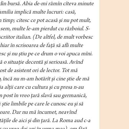
m din bursă. Abia de-mi rămîn cîteva minute
 familia implică multe lucruri: casă,
 timp; citesc ce pot acasă şi nu pot mult,
asem, multe le-am pierdut cu războiul. S-
 scriitor italian. (De altfel, de mult vorbesc
hiar în scrisoarea de faţă să afli multe
c şi nu ştiu pe ce drum o voi apuca mîni.
ă o situaţie decentă şi serioasă. Avînd
ost de asistent ori de lector. Tot mă
p, încă nu m-am hotărît şi cine ştie de mă
ia alţii care cu cultura şi cu presa n-au
un post în vreo ţară slavă sau germanică,
ştie limbile pe care le cunosc eu şi să
popoare. Dar nu mă încumet, neavînd
tăţile de aici şi din ţară. La Roma aud c-a