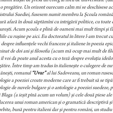
 numit ataşat de presă un coleg al meu de universitate (da
 o pregătire. Un orizont oarecum calm mi se deschisese acu
istrului Suediei, fusesem numit membru la Şcoala română
ră afară în două săptămîni cu intrigării politice, cu toate 
reşti. Acum şcoala e plină de oameni mai mult tîmpi şi fără 
iile cu ruşine pe aici. Eu doctoratul în litere l-am trecut 
 despre influenţele vechi franceze şi italiene în poezia ep
inat de doi ani şi filosofia (acum mă ocup mai mult de fil
 îl voi da poate anul acesta cu o teză despre evoluţia ideil
ătire. Între timp am tradus în italieneşte o culegere de nu
âneşti, romanul
“Uvar”
al lui Sadoveanu, un roman rusesc –
logie a poeziei croate moderne care ar fi trebuit să se tip
logie de nuvele bulgare şi o antologie
a poeziei suedeze, p
i Blaga (a ieşit pînă acum un volum) şi cele două piese al
ucerea unui roman american şi o gramatică descriptivă şi 
orbite, bună pentru italieni dar şi pentru români, un studiu 