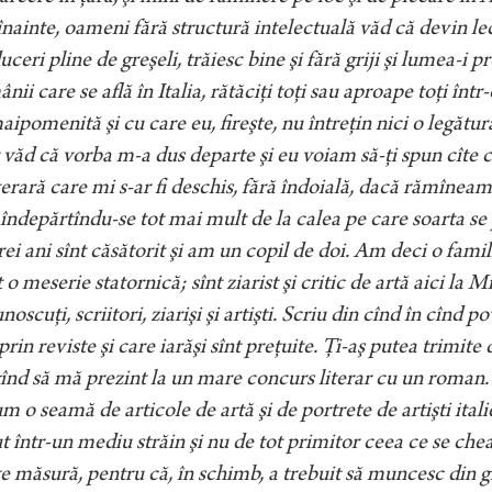
înainte, oameni fără structură intelectuală văd că devin lec
uceri pline de greşeli, trăiesc bine şi fără griji şi lumea-i p
nii care se află în Italia, rătăciţi toţi sau aproape toţi înt
ipomenită şi cu care eu, fireşte, nu întreţin nici o legătur
văd că vorba m-a dus departe şi eu voiam să-ţi spun cîte c
iterară care mi s-ar fi deschis, fără îndoială, dacă rămîne
îndepărtîndu-se tot mai mult de la calea pe care soarta se p
rei ani sînt căsătorit şi am un copil de doi. Am deci o famili
 o meserie statornică; sînt ziarist şi critic de artă aici la M
unoscuţi, scriitori, ziarişi şi artişti. Scriu din cînd în cînd po
prin reviste şi care iarăşi sînt preţuite. Ţi-aş putea trimi
înd să mă prezint la un mare concurs literar cu un roman.
m o seamă de articole de artă şi de portrete de artişti it
t într-un mediu străin şi nu de tot primitor ceea ce se che
e măsură, pentru că, în schimb, a trebuit să muncesc din gr