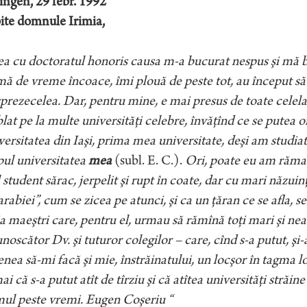
ingen, 29 febr. 1992
ite domnule Irimia,
ea cu doctoratul honoris causa m-a bucurat nespus şi mă buc
ă de vreme încoace, îmi plouă de peste tot, au început să f
prezecelea. Dar, pentru mine, e mai presus de toate celela
at pe la multe universităţi celebre, învăţînd ce se putea o
ersitatea din Iaşi, prima mea universitate, deşi am studiat
ul universitatea
mea
(subl. E. C.).
Ori, poate eu am rămas 
 student sărac, jerpelit şi rupt în coate, dar cu mari năzuinţ
rabiei”, cum se zicea pe atunci, şi ca un ţăran ce se afla, se
ia maeştri care, pentru el, urmau să rămînă toţi mari şi n
noscător Dv. şi tuturor colegilor – care, cînd s-a putut, şi
nea să-mi facă şi mie, înstrăinatului, un locşor în tagma lo
i că s-a putut atît de tîrziu şi că atîtea universităţi străi
ul peste vremi. Eugen Coşeriu “