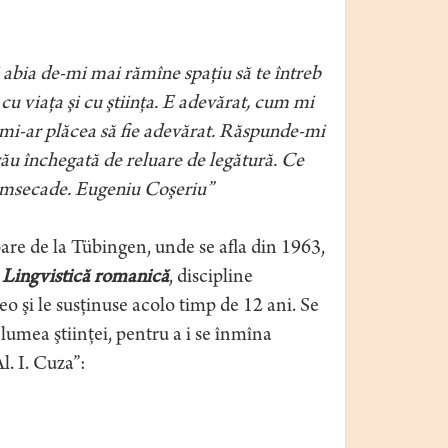
 abia de-mi mai rămîne spaţiu să te întreb
cu viaţa şi cu ştiinţa. E adevărat, cum mi
are mi-ar plăcea să fie adevărat. Răspunde-mi
 rău închegată de reluare de legătură. Ce
cumsecade. Eugeniu Coşeriu”
are de la Tübingen, unde se afla din 1963,
e
Lingvistică
romanică
, discipline
o şi le susţinuse acolo timp de 12 ani. Se
 lumea ştiinţei, pentru a i se înmîna
 I. Cuza”: