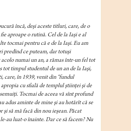
ură încă, deşi aceste titluri, care, de o
ie aproape o rutină. Cel de la Iaşi e al
lte tocmai pentru că e de la Iaşi. Eu am
ri predînd ce puteam, dar totuşi
 acolo numai un an, a rămas într-un fel tot
tot timpul studentul de un an de la Iaşi,
i, care, în 1939, venit din “fundul
 apropia cu sfială de templul ştiinţei şi de
easemuiţi. Tocmai de aceea vă sînt profund
-au adus aminte de mine şi au hotărît că se
r şi să mă facă din nou ieşean. Păcat
ne le-au luat-o înainte. Dar ce să facem? Nu