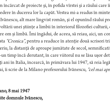
m încărcat de proiecte şi, în pofida vîrstei şi a răului care î
edere în ducerea lor la capăt. Vestea mi-a readus în minte 
Ivănescu, alt mare lingvist român, şi el opunînd răului pr
oltării unei ştiinţe a limbii în interiorul filozofiei culturii
re om şi limbă. Îmi îngădui, de aceea, să reiau, aici, un c
ista
“Cronica”
, pentru a readuce în atenţie două scrisori t
riu, la distanţă de aproape jumătate de secol, semnificat
-un timp încă derutant, în care viitorul nu se lăsa uşor d
i ani în Italia, încearcă, în primăvara lui 1947, să reia l
i, îi scrie de la Milano profesorului Ivănescu,
“cel mai apr
ano, 8 mai 1947
bite domnule Ivănescu,