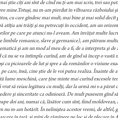
ai ştiu cîţi ani sînt de cînd nu ţi-am mai scris, trei sau pat
re mine.Totuşi, nu m-am pierdut în vîltoarea războiului şi
tos, cu care gîndesc mai mult, mai bine şi mai solid decît
 atîţia ani trăiţi şi nu petrecuţi în occident, am un orizo
rilor pe care pe atunci nu-l aveam. Am învăţat multe lucru
e limbile romanice, slave şi germanice), am pătruns multe alt
matică şi am un mod al meu de a fi, de a interpreta şi de a
 că nu se va întîmpla curînd, am de gînd să încep o vastă m
şi cu picioarele de lut şi spre a da românilor o viziune ex
, pe care, însă, cine ştie de le voi putea realiza. Înainte de a
ă lume meschină, care ţine minte mai curînd excesele te
i vrut să reiau legătura cu mulţi, dar la urmă mi s-a părut 
edere şi sinceritate ca odinioară. De mult pusesem gînd să-
ape doi ani, numai că, lăsător cum sînt, fiind moldovean, am
 nu m-am hotărît. În neliniştea acestor vremi, de altfel, gî
arcere în ţară, şi mîni de rămînere pe loc şi de plecare în A