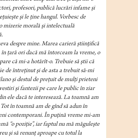
tori, profesori, publică lucrări infame şi
reţuieşte şi le ţine hangul. Vorbesc de
r-o mizerie morală şi intelectuală
ă.
eva despre mine. Marea carieră ştiinţifică
am în ţară ori dacă mă întorceam la vreme, o
are că mi-a hotărît-o. Trebuie să ştii că
e de întreţinut şi de asta a trebuit să-mi
ilano şi destul de preţuit de mulţi prieteni
vestiri şi fantezii pe care le public în ziar
te din ele dacă te interesează. La toamnă am
 Tot în toamnă am de gînd să adun în
alieni contemporani. În puţină vreme mi-am
amă “o poziţie”, iar faptul nu mă măguleşte
eu şi să renunţ aproape cu totul la