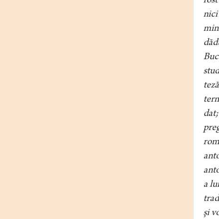
fost
nici
min
dădu
Bucu
stud
teză
term
dat;
preg
rom
anto
anto
a lu
trad
şi v