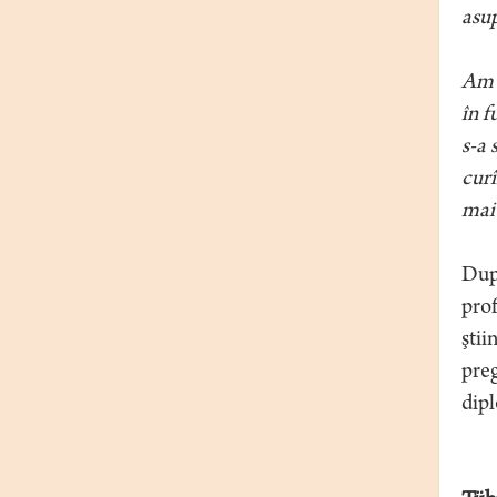
asup
Am a
în f
s-a 
curî
mai 
După
prof
ştii
preg
dip