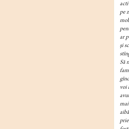
acti
pe z
mobi
pent
ar p
şi s
stîn
Să m
fami
gînd
voi 
avut
mai 
aibă
prie