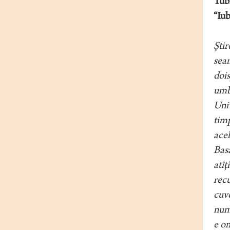
Tüb
“Iub
Ştir
seam
dois
umbl
Univ
timp
acel
Basa
atîţ
recu
cuve
numa
e om