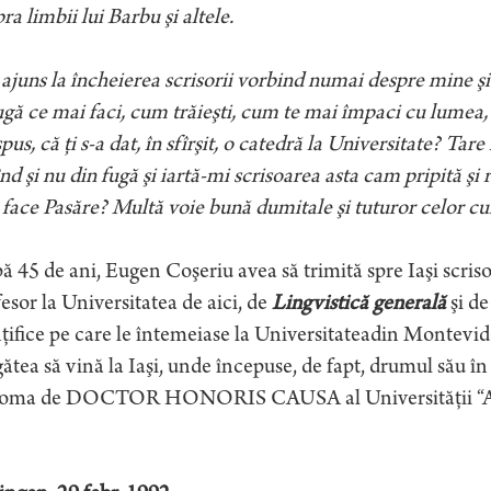
ra limbii lui Barbu şi altele.
juns la încheierea scrisorii vorbind numai despre mine şi
ugă ce mai faci, cum trăieşti, cum te mai împaci cu lumea, 
spus, că ţi s-a dat, în sfîrşit, o catedră la Universitate? T
nd şi nu din fugă şi iartă-mi scrisoarea asta cam pripită şi
face Pasăre? Multă voie bună dumitale şi tuturor celor 
 45 de ani, Eugen Coşeriu avea să trimită spre Iaşi scriso
esor la Universitatea de aici, de
Lingvistică generală
şi d
nţifice pe care le întemeiase la Universitateadin Montevide
ătea să vină la Iaşi, unde începuse, de fapt, drumul său în
loma de DOCTOR HONORIS CAUSA al Universităţii “Al.