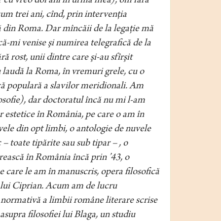
r cu vreo doi ani în urma mea), om fără
m trei ani, cînd, prin intervenţia
 din Roma. Dar mîncăii de la legaţie mă
că-mi venise şi numirea telegrafică de la
rost, unii dintre care şi-au sfîrşit
cu laudă la Roma, în vremuri grele, cu o
ică populară a slavilor meridionali. Am
osofie), dar doctoratul încă nu mi l-am
or estetice în România, pe care o am în
vele din opt limbi, o antologie de nuvele
 toate tipărite sau sub tipar – , o
ărească în România încă prin ’43, o
e care le am în manuscris, opera filosofică
e lui Ciprian. Acum am de lucru
normativă a limbii române literare scrise
asupra filosofiei lui Blaga, un studiu