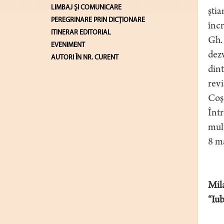
LIMBAJ ŞI COMUNICARE
ştia
PEREGRINARE PRIN DICȚIONARE
încr
ITINERAR EDITORIAL
Gh. 
EVENIMENT
dezv
AUTORI ÎN NR. CURENT
dint
rev
Coşe
Într
mulţ
8 ma
Mil
“Iu