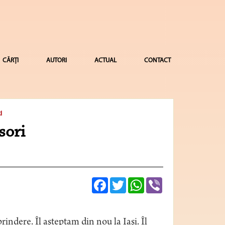
CĂRȚI
AUTORI
ACTUAL
CONTACT
I
sori
Facebook
Twitter
WhatsApp
Viber
indere. Îl aşteptam din nou la Iaşi. Îl