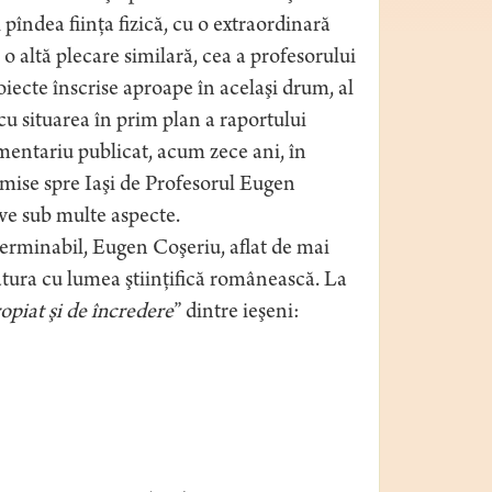
i pîndea fiinţa fizică, cu o extraordinară
o altă plecare similară, cea a profesorului
oiecte înscrise aproape în acelaşi drum, al
, cu situarea în prim plan a raportului
omentariu publicat, acum zece ani, în
rimise spre Iaşi de Profesorul Eugen
ive sub multe aspecte.
eterminabil, Eugen Coşeriu, aflat de mai
egătura cu lumea ştiinţifică românească. La
opiat şi de încredere
” dintre ieşeni: