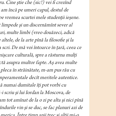
ru. Cine ştie che (sic!) vei fi crezînd
 am încă pe umeri capul, destul de
 pe vremea scurtei mele studenţii ieşene.
nt limpede şi un discernămînt sever al
ri, multe limbi (vreo douăzeci, adică
ele, de la arte pînă la filosofie şi la
 scri. De mă voi întoarce în ţară, ceea ce
işcare culturală, spre a răsturna mulţi
actă asupra multor fapte. Aş avea multe
 pleca în
străinătate, m-am pus rău cu
mperamentale decît meritele autentice.
că numai dumitale îţi pot vorbi cu
i scriu şi lui Iordan la Moscova, de
 tot amînat de la o zi pe alta şi nici pînă
ndurile vin şi se duc, se fac planuri azi de
merica. Între timp anii trec şi alţii mi-o