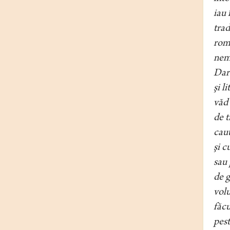
iau 
trad
româ
nema
Dar 
şi l
văd 
de t
caut
şi c
sau 
de g
volu
făcu
pest