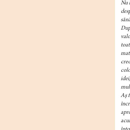
Nu m
desp
sănă
După
valo
toat
mate
cred
colo
idei
mult
Aş f
încr
apro
acum
înto