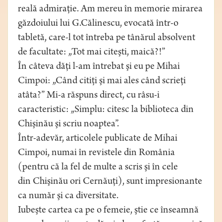
reală admiraţie. Am mereu în memorie mirarea
găzdoiului lui G.Călinescu, evocată într-o
tabletă, care-l tot întreba pe tânărul absolvent
de facultate: „Tot mai citeşti, maică?!”
În câteva dăţi l-am întrebat şi eu pe Mihai
Cimpoi: „Când citiţi şi mai ales când scrieţi
atâta?” Mi-a răspuns direct, cu râsu-i
caracteristic: „Simplu: citesc la biblioteca din
Chişinău şi scriu noaptea”.
Într-adevăr, articolele publicate de Mihai
Cimpoi, numai în revistele din România
(pentru că la fel de multe a scris şi în cele
din Chişinău ori Cernăuţi), sunt impresionante
ca număr şi ca diversitate.
Iubeşte cartea ca pe o femeie, ştie ce înseamnă