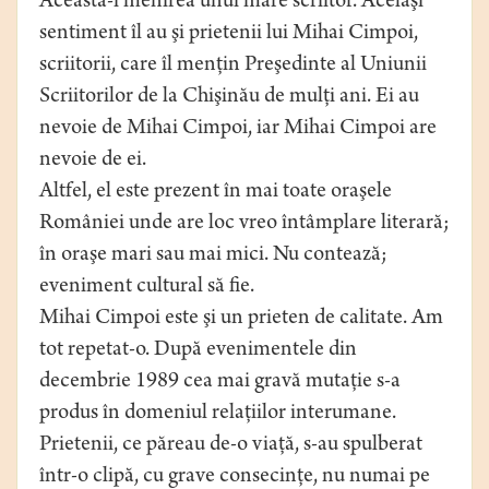
Aceasta-i menirea unui mare scriitor. Acelaşi
sentiment îl au şi prietenii lui Mihai Cimpoi,
scriitorii, care îl menţin Preşedinte al Uniunii
Scriitorilor de la Chişinău de mulţi ani. Ei au
nevoie de Mihai Cimpoi, iar Mihai Cimpoi are
nevoie de ei.
Altfel, el este prezent în mai toate oraşele
României unde are loc vreo întâmplare literară;
în oraşe mari sau mai mici. Nu contează;
eveniment cultural să fie.
Mihai Cimpoi este şi un prieten de calitate. Am
tot repetat-o. După evenimentele din
decembrie 1989 cea mai gravă mutaţie s-a
produs în domeniul relaţiilor interumane.
Prietenii, ce păreau de-o viaţă, s-au spulberat
într-o clipă, cu grave consecinţe, nu numai pe