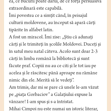
ea, ce bucurii poate dărui, de ce forţă persuasivă
extraordinară este capabilă.
Îmi povestea ce a simţit când, în peisajul
culturii moldovene, au început să apară cărţi
tipărite în alfabet latin.
A fost un miracol. Îmi zise: „Ştiu că adunaţi
cărţi şi le trimiteţi în şcolile Moldovei. Duceţi şi
în satul meu natal câteva. Acolo sunt doar 2-3
cărţi în limba română la bibliotecă şi sunt
făcute praf. Copiii nu au ce citi şi le tot iau pe
acelea şi le răscitesc până aproape nu rămâne
nimic din ele. Merită să le vedeţi”.
Am trimis, dar mi se pare că unele le-am văzut
pe „piaţa Gorbaciov” a Galaţiului expuse la
vânzare! I-am spus şi s-a întristat.
Mihai Cimpoi nu este numai un istoric literar,