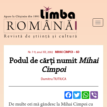
Toggl
naviga
MIHAI CIMPOI – 60
Nr. 7-9, anul XII, 2002
Podul de cărţi numit
Mihai
Cimpoi
Dumitru TIUTIUCA
Facebook
Twitter
WhatsApp
Viber
De multe ori mă gândesc la Mihai Cimpoi cu