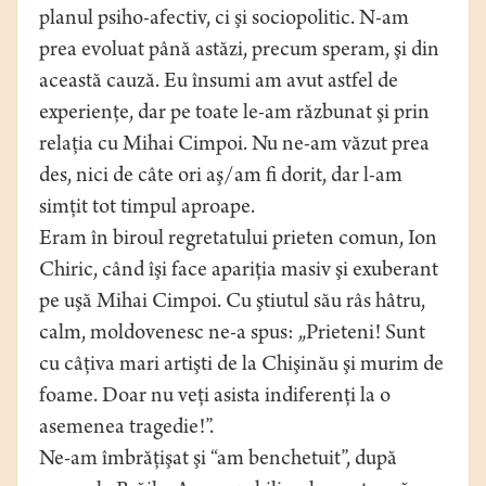
planul psiho-afectiv, ci şi sociopolitic. N-am
prea evoluat până astăzi, precum speram, şi din
această cauză. Eu însumi am avut astfel de
experienţe, dar pe toate le-am răzbunat şi prin
relaţia cu Mihai Cimpoi. Nu ne-am văzut prea
des, nici de câte ori aş/am fi dorit, dar l-am
simţit tot timpul aproape.
Eram în biroul regretatului prieten comun, Ion
Chiric, când îşi face apariţia masiv şi exuberant
pe uşă Mihai Cimpoi. Cu ştiutul său râs hâtru,
calm, moldovenesc ne-a spus: „Prieteni! Sunt
cu câţiva mari artişti de la Chişinău şi murim de
foame. Doar nu veţi asista indiferenţi la o
asemenea tragedie!”.
Ne-am îmbrăţişat şi “am benchetuit”, după