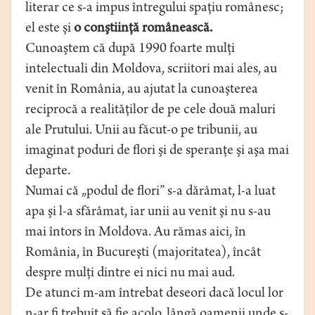
literar ce s-a impus întregului spaţiu românesc;
el este şi
o conştiinţă românească.
Cunoaştem că după 1990 foarte mulţi
intelectuali din Moldova, scriitori mai ales, au
venit în România, au ajutat la cunoaşterea
reciprocă a realităţilor de pe cele două maluri
ale Prutului. Unii au făcut-o pe tribunii, au
imaginat poduri de flori şi de speranţe şi aşa mai
departe.
Numai că „podul de flori” s-a dărâmat, l-a luat
apa şi l-a sfărâmat, iar unii au venit şi nu s-au
mai întors în Moldova. Au rămas aici, în
România, în Bucureşti (majoritatea), încât
despre mulţi dintre ei nici nu mai aud.
De atunci m-am întrebat deseori dacă locul lor
n-ar fi trebuit să fie acolo, lângă oamenii unde s-