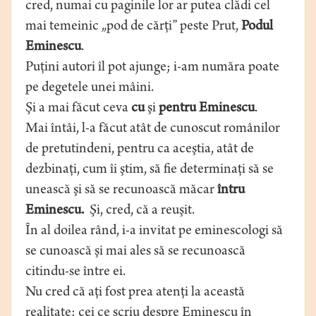
cred, numai cu paginile lor ar putea clădi cel
mai temeinic „pod de cărţi” peste Prut,
Podul
Eminescu
.
Puţini autori îl pot ajunge; i-am număra poate
pe degetele unei mâini.
Şi a mai făcut ceva
cu
şi
pentru Eminescu
.
Mai întâi, l-a făcut atât de cunoscut românilor
de pretutindeni, pentru ca aceştia, atât de
dezbinaţi, cum îi ştim, să fie determinaţi să se
unească şi să se recunoască măcar
întru
Eminescu.
Şi, cred, că a reuşit.
În al doilea rând, i-a invitat pe eminescologi să
se cunoască şi mai ales să se recunoască
citindu-se între ei.
Nu cred că aţi fost prea atenţi la această
realitate: cei ce scriu despre Eminescu în