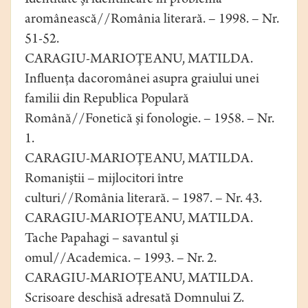
Identitate şi identificare în problema
aromânească//România literară. – 1998. – Nr.
51-52.
CARAGIU-MARIOŢEANU, MATILDA.
Influenţa dacoromânei asupra graiului unei
familii din Republica Populară
Română//Fonetică şi fonologie. – 1958. – Nr.
1.
CARAGIU-MARIOŢEANU, MATILDA.
Romaniştii – mijlocitori între
culturi//România literară. – 1987. – Nr. 43.
CARAGIU-MARIOŢEANU, MATILDA.
Tache Papahagi – savantul şi
omul//Academica. – 1993. – Nr. 2.
CARAGIU-MARIOŢEANU, MATILDA.
Scrisoare deschisă adresată Domnului Z.