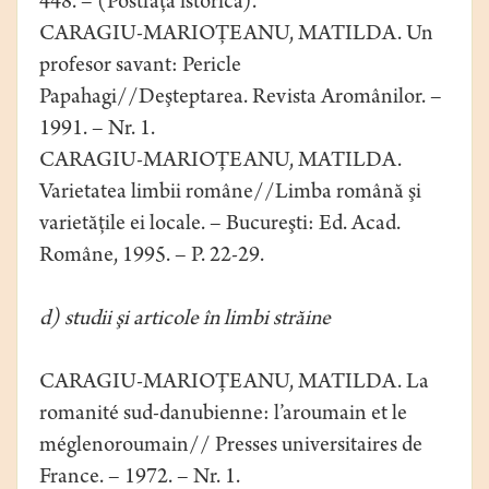
448. – (Postfaţă istorică).
CARAGIU-MARIOŢEANU, MATILDA. Un
profesor savant: Pericle
Papahagi//Deşteptarea. Revista Aromânilor. –
1991. – Nr. 1.
CARAGIU-MARIOŢEANU, MATILDA.
Varietatea limbii române//Limba română şi
varietăţile ei locale. – Bucureşti: Ed. Acad.
Române, 1995. – P. 22-29.
d) studii şi articole în limbi străine
CARAGIU-MARIOŢEANU, MATILDA. La
romanité sud-danubienne: l’aroumain et le
méglenoroumain// Presses universitaires de
France. – 1972. – Nr. 1.