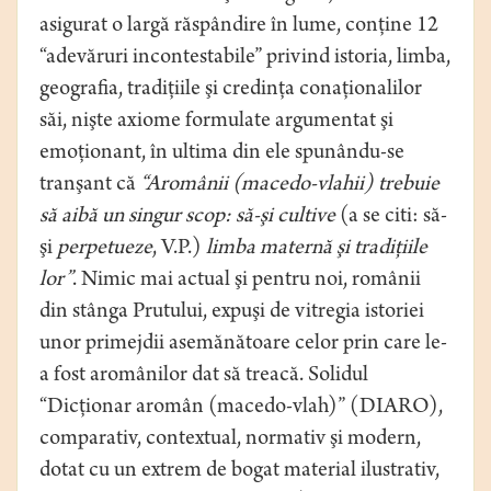
asigurat o largă răspândire în lume, conţine 12
“adevăruri incontestabile” privind istoria, limba,
geografia, tradiţiile şi credinţa conaţionalilor
săi, nişte axiome formulate argumentat şi
emoţionant, în ultima din ele spunându-se
tranşant că
“Aromânii (macedo-vlahii) trebuie
să aibă un singur scop: să-şi cultive
(a se citi: să-
şi
perpetueze
, V.P.)
limba maternă şi tradiţiile
lor”
. Nimic mai actual şi pentru noi, românii
din stânga Prutului, expuşi de vitregia istoriei
unor primejdii asemănătoare celor prin care le-
a fost aromânilor dat să treacă. Solidul
“Dicţionar aromân (macedo-vlah)” (DIARO),
comparativ, contextual, normativ şi modern,
dotat cu un extrem de bogat material ilustrativ,