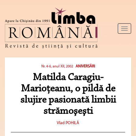
Toggl
naviga
ANIVERSĂRI
Nr. 4-6, anul XII, 2002
Matilda Caragiu-
Marioţeanu, o pildă de
slujire pasionată limbii
strămoşeşti
Vlad POHILĂ