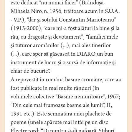
este dedicat “nu numai fiicei” (Brânduşa-
Mihaela Niro, n. 1956, trăitoare acum în S.U.A.
- V.P.), “dar şi soţului Constantin Marioţeanu”
(1915-2000), “care mi-a fost alături la bine şi la
rău, cu dragoste şi devotament”; “familiei mele
şi tuturor aromânilor (...), mai ales tinerilor
(...), care sper să găsească în DIARO un bun
instrument de lucru şi o sursă de informaţie şi
chiar de bucurie”.
A repovestit în română basme aromâne, care au
fost publicate în mai multe rânduri (în
volumele colective “Basme nemuritoare”, 1967;
“Din cele mai frumoase basme ale lumii”, II,
1991 etc.). Este semnatara unei plachete de
poeme (unele apărute mai întâi pe un disc
Electrecord: “Di nuntru şi-di nafoarâ. Stihuri