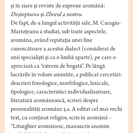
şi în ziare şi reviste de expresie aromână:
Deşteptarea
şi
Zborul a nostru
.
De fapt, de-a lungul activităţii sale, M. Caragiu-
Marioţeanu a studiat, sub toate aspectele,
aromâna, având reputaţia unei fine
cunoscătoare a acestui dialect (considerat de
unii specialişti şi ca o limbă aparte), pe care o
apreciază ca “extrem de bogată”. Pe lângă
lucrările în volum amintite, a publicat cercetări-
descrieri fonologice, morfologice, lexicale,
tipologice, caracteristici individualizatoare,
literatură aromânească, scrieri despre
personalităţi aromâne ş.a. A editat cel mai vechi
text, cu conţinut religios, scris în aromână –
“Liturghier aromânesc, manuscris anonim