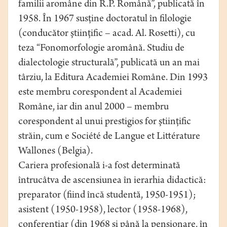
familii aromâne din R.P. Română”, publicată în
1958. În 1967 susţine doctoratul în filologie
(conducător ştiinţific – acad. Al. Rosetti), cu
teza “Fonomorfologie aromână. Studiu de
dialectologie structurală”, publicată un an mai
târziu, la Editura Academiei Române. Din 1993
este membru corespondent al Academiei
Române, iar din anul 2000 – membru
corespondent al unui prestigios for ştiinţific
străin, cum e Société de Langue et Littérature
Wallones (Belgia).
Cariera profesională i-a fost determinată
întrucâtva de ascensiunea în ierarhia didactică:
preparator (fiind încă studentă, 1950-1951);
asistent (1950-1958), lector (1958-1968),
conferenţiar (din 1968 şi până la pensionare, în