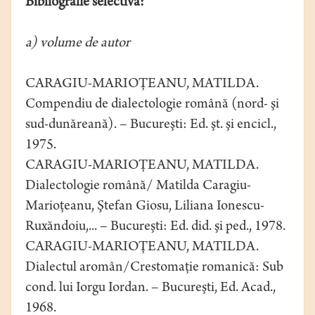
Bibliografie selectivă:
a) volume de autor
CARAGIU-MARIOŢEANU, MATILDA.
Compendiu de dialectologie română (nord- şi
sud-dunăreană). – Bucureşti: Ed. şt. şi encicl.,
1975.
CARAGIU-MARIOŢEANU, MATILDA.
Dialectologie română/ Matilda Caragiu-
Marioţeanu, Ştefan Giosu, Liliana Ionescu-
Ruxăndoiu,... – Bucureşti: Ed. did. şi ped., 1978.
CARAGIU-MARIOŢEANU, MATILDA.
Dialectul aromân/Crestomaţie romanică: Sub
cond. lui Iorgu Iordan. – Bucureşti, Ed. Acad.,
1968.