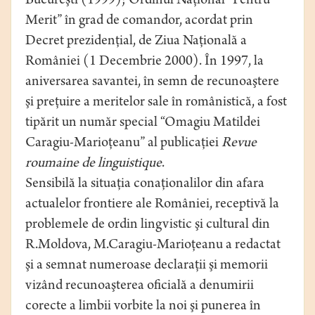
Bucureşti (1999); Ordinul Naţional “Pentru
Merit” în grad de comandor, acordat prin
Decret prezidenţial, de Ziua Naţională a
României (1 Decembrie 2000). În 1997, la
aniversarea savantei, în semn de recunoaştere
şi preţuire a meritelor sale în românistică, a fost
tipărit un număr special “Omagiu Matildei
Caragiu-Marioţeanu” al publicaţiei
Revue
roumaine de linguistique
.
Sensibilă la situaţia conaţionalilor din afara
actualelor frontiere ale României, receptivă la
problemele de ordin lingvistic şi cultural din
R.Moldova, M.Caragiu-Marioţeanu a redactat
şi a semnat numeroase declaraţii şi memorii
vizând recunoaşterea oficială a denumirii
corecte a limbii vorbite la noi şi punerea în