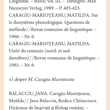
Linguistik. – Band/Vol. III. – Tübingen: Max
Niemeyer Verlag, 1989. – P. 405-423.
CARAGIU-MARIOŢEANU, MATILDA. Sur
le diasystème phonologique. Questions de
méthode//Revue roumaine de linguistique. –
1966. – Nr. 6.
CARAGIU-MARIOŢEANU, MATILDA.
Unité du roumain (nord- et sud-
danubien)//Revue roumaine de linguistique. –
1985. – Nr. 6.
e) despre M. Caragiu-Marioţeanu
BALACCIU, JANA. Caragiu-Marioţeanu,
Matilda// Jana Balacciu, Rodica Chiriacescu.
Dicţionar de lingvişti şi filologi români. –