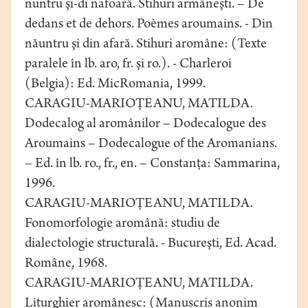
nuntru şi-di nafoarâ. Stihuri armâneşti. – De
dedans et de dehors. Poèmes aroumains. - Din
năuntru şi din afară. Stihuri aromâne: (Texte
paralele în lb. aro, fr. şi ro.). - Charleroi
(Belgia): Ed. MicRomania, 1999.
CARAGIU-MARIOŢEANU, MATILDA.
Dodecalog al aromânilor – Dodecalogue des
Aroumains – Dodecalogue of the Aromanians.
– Ed. în lb. ro., fr., en. – Constanţa: Sammarina,
1996.
CARAGIU-MARIOŢEANU, MATILDA.
Fonomorfologie aromână: studiu de
dialectologie structurală. - Bucureşti, Ed. Acad.
Române, 1968.
CARAGIU-MARIOŢEANU, MATILDA.
Liturghier aromânesc: (Manuscris anonim