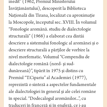
inedit” (1962, Premiul Ministerului
Învăţământului), descoperit la Biblioteca
Naţională din Tirana, localizat cu aproximaţie
la Moscopole, începutul sec. XVIII. În volumul
“Fonologie aromână. studiu de dialectologie
structurală” (1968) a elaborat cea dintâi
descriere a sistemului fonologic al aromânei şi o
descriere structurală a părţilor de vorbire la
nivel morfematic. Volumul “Compendiu de
dialectologie română (nord- şi sud-
dunăreană)”, tipărit în 1975 şi distins cu
Premiul “T.Cipariu” al Academiei (1977),
reprezintă o sinteză a aspectelor fundamentale
ale dialectologiei în general şi ale celei române
în special. “Dodecalogul aromânilor...”, cu
traduceri în franceză şi în engleză, ce i-au