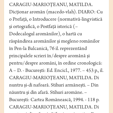
CARAGIU-MARIOŢEANU, MATILDA.
Dicţionar aromân (macedo-vlah). DIARO: Cu
o Prefaţă, o Introducere (normativă-lingvistică
şi ortografică, o Postfaţă istorică (–
Dodecalogul aromânilor), o hartă cu
răspândirea aromânilor şi megleno românilor
în Pen-la Balcanică, 76 il. reprezentând
principalele scrieri în/despre aromână şi
pentru/despre aromâni, în ordine cronologică:
A – D. - Bucureşti: Ed. Encicl., 1977. – 453 p., il.
CARAGIU-MARIOŢEANU, MATILDA. Di
nuntru şi-di nafoarâ. Stihuri armâneşti. – Din
năuntru şi din afară. Stihuri aromâne. –
Bucureşti: Cartea Românească, 1994. - 118 p.
CARAGIU-MARIOŢEANU, MATILDA. Di