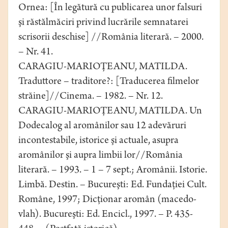
Ornea: [În legătură cu publicarea unor falsuri
şi răstălmăciri privind lucrările semnatarei
scrisorii deschise] //România literară. – 2000.
– Nr. 41.
CARAGIU-MARIOŢEANU, MATILDA.
Traduttore – traditore?: [Traducerea filmelor
străine]//Cinema. – 1982. – Nr. 12.
CARAGIU-MARIOŢEANU, MATILDA. Un
Dodecalog al aromânilor sau 12 adevăruri
incontestabile, istorice şi actuale, asupra
aromânilor şi aupra limbii lor//România
literară. – 1993. – 1 – 7 sept.; Aromânii. Istorie.
Limbă. Destin. – Bucureşti: Ed. Fundaţiei Cult.
Române, 1997; Dicţionar aromân (macedo-
vlah). Bucureşti: Ed. Encicl., 1997. – P. 435-