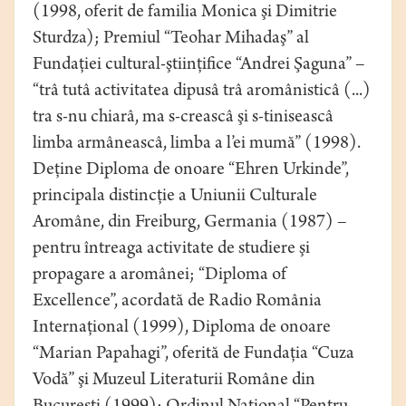
(1998, oferit de familia Monica şi Dimitrie
Sturdza); Premiul “Teohar Mihadaş” al
Fundaţiei cultural-ştiinţifice “Andrei Şaguna” –
“trâ tutâ activitatea dipusâ trâ aromânisticâ (...)
tra s-nu chiarâ, ma s-creascâ şi s-tiniseascâ
limba armâneascâ, limba a l’ei mumă” (1998).
Deţine Diploma de onoare “Ehren Urkinde”,
principala distincţie a Uniunii Culturale
Aromâne, din Freiburg, Germania (1987) –
pentru întreaga activitate de studiere şi
propagare a aromânei; “Diploma of
Excellence”, acordată de Radio România
Internaţional (1999), Diploma de onoare
“Marian Papahagi”, oferită de Fundaţia “Cuza
Vodă” şi Muzeul Literaturii Române din