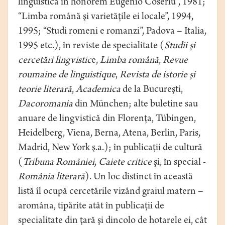
linguistica in honorem Eugenio Coseriu”, 1981;
“Limba română şi varietăţile ei locale”, 1994,
1995; “Studi romeni e romanzi”, Padova – Italia,
1995 etc.), în reviste de specialitate (
Studii şi
cercetări lingvistic
e,
Limba română
,
Revue
roumaine de linguistique
,
Revista de istorie şi
teorie literară
,
Academica
de la Bucureşti,
Dacoromania
din München; alte buletine sau
anuare de lingvistică din Florenţa, Tübingen,
Heidelberg, Viena, Berna, Atena, Berlin, Paris,
Madrid, New York ş.a.); în publicaţii de cultură
(
Tribuna României
,
Caiete critice
şi, în special -
România literară
). Un loc distinct în această
listă îl ocupă cercetările vizând graiul matern –
aromâna, tipărite atât în publicaţii de
specialitate din ţară şi dincolo de hotarele ei, cât