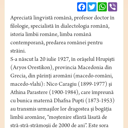
Facebook
Twitter
WhatsApp
Viber
Apreciată lingvistă română, profesor doctor în
filologie, specialistă în dialectologia română,
istoria limbii române, limba română
contemporană, predarea românei pentru
străini.
S-a născut la 20 iulie 1927, în orăşelul Hrupişti
(Aryos Orestikon), provincia Macedonia din
Grecia, din părinţi aromâni (macedo-români,
macedo-vlahi): Nico Caragiu (1899-1977) şi
Athina Parastere (1900-1984), care împreună
cu bunica maternă Dhafna Pupti (1873-1953)
au transmis urmaşilor lor dragostea şi bogăţia
limbii aromâne, “moştenire sfântă lăsată de
stră-stră-strămoşii de 2000 de ani”. Este sora