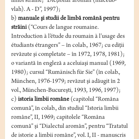
limbi străine; “Dicţionar aromân (macedo-
vlah). A - D”, 1997);
b)
manuale şi studii de limbă română pentru
străini
(“Cours de langue roumaine.
Introduction à l’étude du roumain à l’usage des
étudiants étrangers” – în colab., 1967; cu ediţii
revăzute şi completate – în 1972, 1978, 1981);
o variantă în engleză a aceluiaşi manual (1969,
1980); cursul “Rumänisch für Sie” (în colab.,
München, 1976-1979; revăzut şi adăugit în 2
vol., München-Bucureşti, 1993, 1996, 1997);
c)
istoria limbii române
(capitolul “Româna
comună”, în colab., din studiul “Istoria limbii
române”, II, 1969; capitolele “Româna
comună” şi “Dialec­­tul aromân”, pentru “Tratatul
de istorie a limbii române”, vol. I, II - manuscris