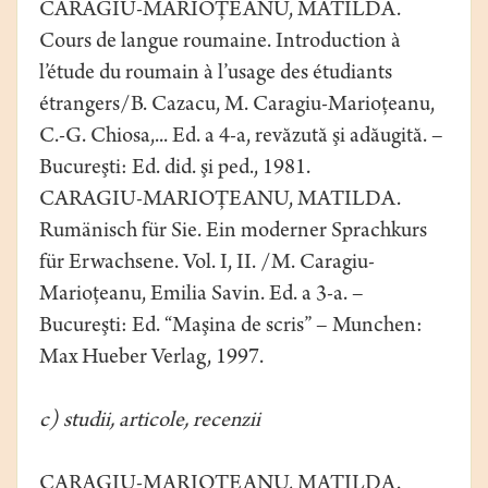
CARAGIU-MARIOŢEANU, MATILDA.
Cours de langue roumaine. Introduction à
l’étude du roumain à l’usage des étudiants
étrangers/B. Cazacu, M. Caragiu-Marioţeanu,
C.-G. Chiosa,... Ed. a 4-a, revăzută şi adăugită. –
Bucureşti: Ed. did. şi ped., 1981.
CARAGIU-MARIOŢEANU, MATILDA.
Rumänisch für Sie. Ein moderner Sprachkurs
für Erwachsene. Vol. I, II. /M. Caragiu-
Marioţeanu, Emilia Savin. Ed. a 3-a. –
Bucureşti: Ed. “Maşina de scris” – Munchen:
Max Hueber Verlag, 1997.
c) studii, articole, recenzii
CARAGIU-MARIOŢEANU, MATILDA.