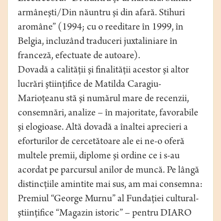
armâneşti/Din năuntru şi din afară. Stihuri
aromâne” (1994; cu o reeditare în 1999, în
Belgia, incluzând traduceri juxtaliniare în
franceză, efectuate de autoare).
Dovadă a calităţii şi finalităţii acestor şi altor
lucrări ştiinţifice de Matilda Caragiu-
Marioţeanu stă şi numărul mare de recenzii,
consemnări, analize – în majoritate, favorabile
şi elogioase. Altă dovadă a înaltei aprecieri a
eforturilor de cercetătoare ale ei ne-o oferă
multele premii, diplome şi ordine ce i s-au
acordat pe parcursul anilor de muncă. Pe lângă
distincţiile amintite mai sus, am mai consemna:
Premiul “George Murnu” al Fundaţiei cultural-
ştiinţifice “Magazin istoric” – pentru DIARO