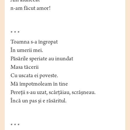
Am alunecat
n-am făcut amor!
* * *
Toamna s-a îngropat
În umerii mei.
Păsările speriate au inundat
Masa tăcerii
Cu uscata ei poveste.
Mă împotmoleam în tine
Pereţii s-au uzat, scârţâiau, scrâşneau.
Încă un pas şi e răsăritul.
* * *