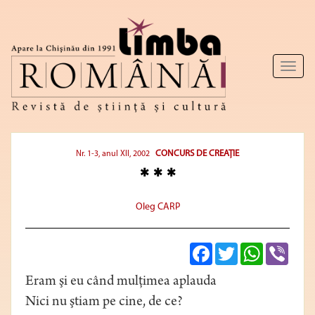
Toggl
naviga
CONCURS DE CREAŢIE
Nr. 1-3, anul XII, 2002
* * *
Oleg CARP
Facebook
Twitter
WhatsApp
Viber
Eram şi eu când mulţimea aplauda
Nici nu ştiam pe cine, de ce?