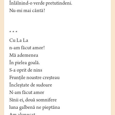
Înlâlnind-o verde pretutindeni.
Nu-mi mai cântă!
* * *
Cu La La
n-am făcut amor!
Mă ademenea
În pielea goală.
S-a oprit de nins
Frunţile noastre creşteau
Încleştate de sudoare
N-am făcut amor
Sînii ei, două somnifere
luna galbenă ne pieptăna