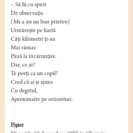
– Să fii cu spirit
De observaţie
(Mi-a zis un bun prieten)
Urmăreşte pe hartă
Câţi kilometri ţi-au
Mai rămas
Până la încărunţire.
Dar, ce ai?
Te porţi ca un copil?
Cred că ai şi ajuns
Cu degetul,
Aproximativ pe orizonturi.
Fişier