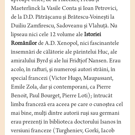
aproape orice, de la Haeckel, Freud şi
Maeterlinck la Vasile Conta şi Ioan Petrovici,
de la D.D. Pătrăşcanu şi Brătescu-Voineşti la
Duiliu Zamfirescu, Sadoveanu şi Vlahuţă. Nu
lipseau nici cele 12 volume ale
Istoriei
Românilor
de A.D. Xenopol, nici fascinantele
însemnări de călătorie ale părintelui Huc, ale
amiralului Byrd şi ale lui Fridtjof Nansen. Erau
acolo, în rafturi, şi numeroşi autori străini, în
special francezi (Victor Hugo, Maupassant,
Emile Zola, dar şi contemporani, ca Pierre
Benoit, Paul Bourget, Pierre Loti); întrucât
limba franceză era aceea pe care o cunoştea cel
mai bine, mulţi dintre autorii ruşi sau germani
erau prezenţi în biblioteca doctorului Isanos în
versiuni franceze (Turgheniev, Gorki, Iacob