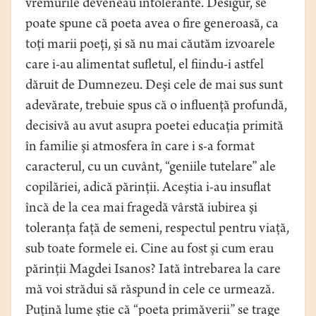
vremurile deveneau intolerante. Desigur, se
poate spune că poeta avea o fire generoasă, ca
toţi marii poeţi, şi să nu mai căutăm izvoarele
care i-au alimentat sufletul, el fiindu-i astfel
dăruit de Dumnezeu. Deşi cele de mai sus sunt
adevărate, trebuie spus că o influenţă profundă,
decisivă au avut asupra poetei educaţia primită
în familie şi atmosfera în care i s-a format
caracterul, cu un cuvânt, “geniile tutelare” ale
copilăriei, adică părinţii. Aceştia i-au insuflat
încă de la cea mai fragedă vârstă iubirea şi
toleranţa faţă de semeni, respectul pentru viaţă,
sub toate formele ei. Cine au fost şi cum erau
părinţii Magdei Isanos? Iată întrebarea la care
mă voi strădui să răspund în cele ce urmează.
Puţină lume ştie că “poeta primăverii” se trage