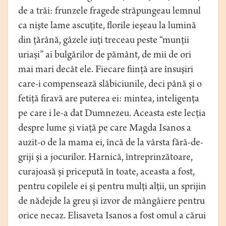
de a trăi: frunzele fragede străpungeau lemnul
ca nişte lame ascuţite, florile ieşeau la lumină
din ţărână, gâzele iuţi treceau peste “munţii
uriaşi” ai bulgărilor de pământ, de mii de ori
mai mari decât ele. Fiecare fiinţă are însuşiri
care-i compensează slăbiciunile, deci până şi o
fetiţă firavă are puterea ei: mintea, inteligenţa
pe care i le-a dat Dumnezeu. Aceasta este lecţia
despre lume şi viaţă pe care Magda Isanos a
auzit-o de la mama ei, încă de la vârsta fără-de-
griji şi a jocurilor. Harnică, întreprinzătoare,
curajoasă şi pricepută în toate, aceasta a fost,
pentru copilele ei şi pentru mulţi alţii, un sprijin
de nădejde la greu şi izvor de mângâiere pentru
orice necaz. Elisaveta Isanos a fost omul a cărui