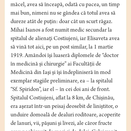
măcel, avea să înceapă, odată cu pacea, un timp
mai bun, nimeni nu se gândea că totul avea să
dureze atât de puţin: doar cât un scurt răgaz.
Mihai Isanos a fost numit medic secundar la
spitalul de alienaţi Costiujeni, iar Elisaveta avea
să vină tot aici, pe un post similar, la 1 martie
1919. Amândoi îşi luaseră diplomele de “doctor
în medicină şi chirurgie” ai Facultăţii de
Medicină din Iaşi şi îşi îndepliniseră în mod
exemplar stagiile preliminare, ea – la spitalul
“Sf. Spiridon”, iar el – în cei doi ani de front.
Spitalul Costiujeni, aflat la 8 km, de Chişinău,
era aşezat într-un peisaj deosebit de liniştitor, o
unduire domoală de dealuri roditoare, acoperite
de lanuri, vii, păşuni şi livezi, ale căror fructe