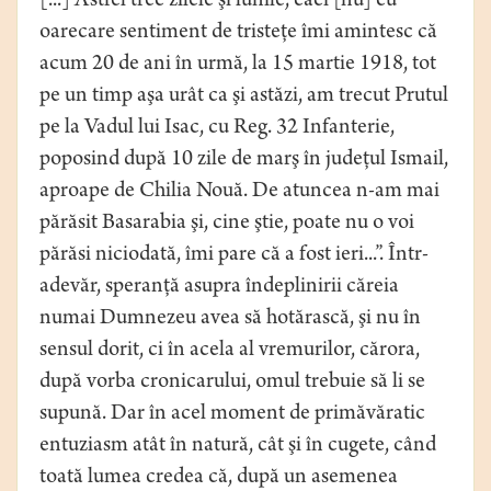
[...] Astfel trec zilele şi lunile, căci [nu] cu
oarecare sentiment de tristeţe îmi amintesc că
acum 20 de ani în urmă, la 15 martie 1918, tot
pe un timp aşa urât ca şi astăzi, am trecut Prutul
pe la Vadul lui Isac, cu Reg. 32 Infanterie,
poposind după 10 zile de marş în judeţul Ismail,
aproape de Chilia Nouă. De atuncea n-am mai
părăsit Basarabia şi, cine ştie, poate nu o voi
părăsi niciodată, îmi pare că a fost ieri...”. Într-
adevăr, speranţă asupra îndeplinirii căreia
numai Dumnezeu avea să hotărască, şi nu în
sensul dorit, ci în acela al vremurilor, cărora,
după vorba cronicarului, omul trebuie să li se
supună. Dar în acel moment de primăvăratic
entuziasm atât în natură, cât şi în cugete, când
toată lumea credea că, după un asemenea