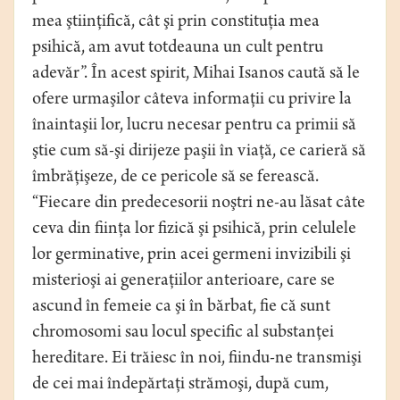
mea ştiinţifică, cât şi prin constituţia mea
psihică, am avut totdeauna un cult pentru
adevăr”. În acest spirit, Mihai Isanos caută să le
ofere urmaşilor câteva informaţii cu privire la
înaintaşii lor, lucru necesar pentru ca primii să
ştie cum să-şi dirijeze paşii în viaţă, ce carieră să
îmbrăţişeze, de ce pericole să se ferească.
“Fiecare din predecesorii noştri ne-au lăsat câte
ceva din fiinţa lor fizică şi psihică, prin celulele
lor germinative, prin acei germeni invizibili şi
misterioşi ai generaţiilor anterioare, care se
ascund în femeie ca şi în bărbat, fie că sunt
chromosomi sau locul specific al substanţei
hereditare. Ei trăiesc în noi, fiindu-ne transmişi
de cei mai îndepărtaţi strămoşi, după cum,