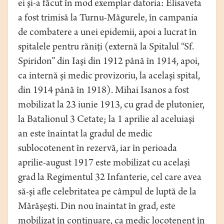
ei şi-a făcut în mod exemplar datoria: Elisaveta
a fost trimisă la Turnu-Măgurele, în campania
de combatere a unei epidemii, apoi a lucrat în
spitalele pentru răniţi (externă la Spitalul “Sf.
Spiridon” din Iaşi din 1912 până în 1914, apoi,
ca internă şi medic provizoriu, la acelaşi spital,
din 1914 până în 1918). Mihai Isanos a fost
mobilizat la 23 iunie 1913, cu grad de plutonier,
la Batalionul 3 Cetate; la 1 aprilie al aceluiaşi
an este înaintat la gradul de medic
sublocotenent în rezervă, iar în perioada
aprilie-august 1917 este mobilizat cu acelaşi
grad la Regimentul 32 Infanterie, cel care avea
să-şi afle celebritatea pe câmpul de luptă de la
Mărăşeşti. Din nou înaintat în grad, este
mobilizat în continuare, ca medic locotenent în