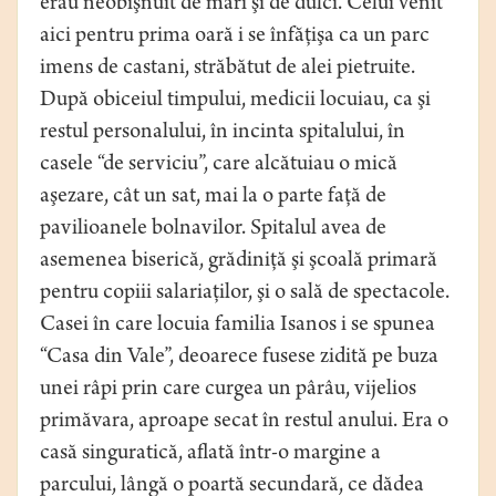
erau neobişnuit de mari şi de dulci. Celui venit
aici pentru prima oară i se înfăţişa ca un parc
imens de castani, străbătut de alei pietruite.
După obiceiul timpului, medicii locuiau, ca şi
restul personalului, în incinta spitalului, în
casele “de serviciu”, care alcătuiau o mică
aşezare, cât un sat, mai la o parte faţă de
pavilioanele bolnavilor. Spitalul avea de
asemenea biserică, grădiniţă şi şcoală primară
pentru copiii salariaţilor, şi o sală de spectacole.
Casei în care locuia familia Isanos i se spunea
“Casa din Vale”, deoarece fusese zidită pe buza
unei râpi prin care curgea un pârâu, vijelios
primăvara, aproape secat în restul anului. Era o
casă singuratică, aflată într-o margine a
parcului, lângă o poartă secundară, ce dădea