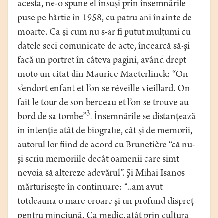
acesta, ne-o spune el însuşi prin însemnările
puse pe hârtie în 1958, cu patru ani înainte de
moarte. Ca şi cum nu s-ar fi putut mulţumi cu
datele seci comunicate de acte, încearcă să-şi
facă un portret în câteva pagini, având drept
moto un citat din Maurice Maeterlinck: “On
s’endort enfant et l’on se réveille vieillard. On
fait le tour de son berceau et l’on se trouve au
3
bord de sa tombe”
. Însemnările se distanţează
în intenţie atât de biografie, cât şi de memorii,
autorul lor fiind de acord cu Brunetičre “că nu-
şi scriu memoriile decât oamenii care simt
nevoia să altereze adevărul”. Şi Mihai Isanos
mărturiseşte în continuare: “...am avut
totdeauna o mare oroare şi un profund dispreţ
pentru minciună. Ca medic, atât prin cultura