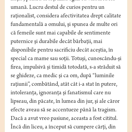
umană. Lucru destul de curios pentru un
raţionalist, considera afectivitatea drept calitate
fundamentală a omului, şi spunea de multe ori
că femeile sunt mai capabile de sentimente
puternice şi durabile decât bărbaţii, mai
disponibile pentru sacrificiu decât aceştia, în
special ca mame sau soţii. Totuşi, cunoscându-şi
firea, impulsivă şi timidă totodată, s-a străduit să
se ghideze, ca medic şi ca om, după “luminile
raţiunii”, combătând, atât cât i-a stat în putere,
intoleranţa, ignoranţa şi fanatismul care nu
lipseau, din păcate, în lumea din jur, şi ale căror
efecte aveau să se accentueze până la tragism.
Dacă a avut vreo pasiune, aceasta a fost cititul.
Încă din liceu, a început să cumpere cărţi, din