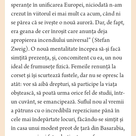
speranţe în unificarea Europei, niciodată n-am
crezut în viitorul ei mai mult ca acum, când ni
se părea că se iveşte o nouă auroră. Dar, de fapt,
era geana de cer înroşit care anunţa deja
apropierea incendiului universal” (Stefan
Zweig). O nouă mentalitate începea să-şi facă
simţită prezenţa, şi, concomitent cu ea, un nou
ideal de frumuseţe fizică. Femeile renunţă la
corset şi îşi scurtează fustele, dar nu se opresc la
atât: vor să aibă drepturi, să participe la viaţa
obştească, să poată urma orice fel de studii, într-
un cuvânt, se emancipează. Suflul nou al vremii
a pătruns cu o incredibilă repeziciune până în
cele mai îndepărtate locuri, făcându-se simţit şi
în casa unui modest preot de ţară din Basarabia,