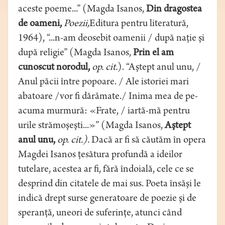
aceste poeme...” (Magda Isanos,
Din dragostea
de oameni,
Poezii,
Editura pentru literatură,
1964), “...n-am deosebit oamenii / după naţie şi
după religie” (Magda Isanos,
Prin el am
cunoscut norodul,
op. cit.
). “Aştept anul unu, /
Anul păcii între popoare. / Ale istoriei mari
abatoare /vor fi dărâmate./ Inima mea de pe-
acuma murmură: «Frate, / iartă-mă pentru
urile strămoşeşti...»” (Magda Isanos,
Aştept
anul unu,
op. cit.).
Dacă ar fi să căutăm în opera
Magdei Isanos ţesătura profundă a ideilor
tutelare, acestea ar fi, fără îndoială, cele ce se
desprind din citatele de mai sus. Poeta însăşi le
indică drept surse generatoare de poezie şi de
speranţă, uneori de suferinţe, atunci când