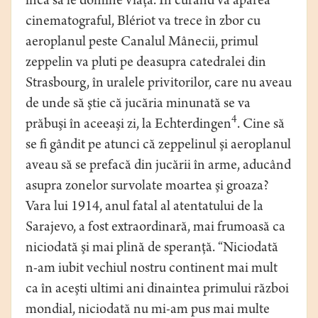
încă să le domine viaţa. În curând va apărea
cinematograful, Blériot va trece în zbor cu
aeroplanul peste Canalul Mânecii, primul
zeppelin va pluti pe deasupra catedralei din
Strasbourg, în uralele privitorilor, care nu aveau
de unde să ştie că jucăria minunată se va
4
prăbuşi în aceeaşi zi, la Echterdingen
. Cine să
se fi gândit pe atunci că zeppelinul şi aeroplanul
aveau să se prefacă din jucării în arme, aducând
asupra zonelor survolate moartea şi groaza?
Vara lui 1914, anul fatal al atentatului de la
Sarajevo, a fost extraordinară, mai frumoasă ca
niciodată şi mai plină de speranţă. “Niciodată
n-am iubit vechiul nostru continent mai mult
ca în aceşti ultimi ani dinaintea primului război
mondial, niciodată nu mi-am pus mai multe