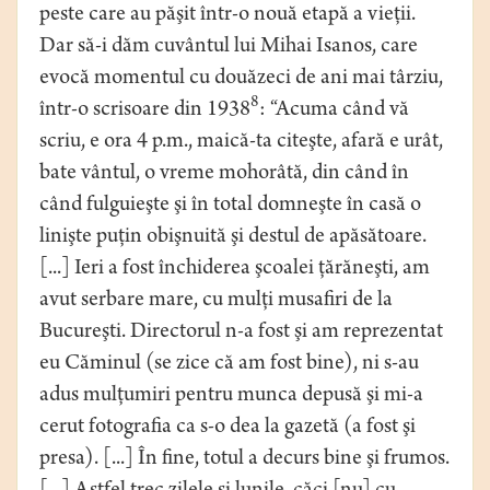
peste care au păşit într-o nouă etapă a vieţii.
Dar să-i dăm cuvântul lui Mihai Isanos, care
evocă momentul cu douăzeci de ani mai târziu,
8
într-o scrisoare din 1938
: “Acuma când vă
scriu, e ora 4 p.m., maică-ta citeşte, afară e urât,
bate vântul, o vreme mohorâtă, din când în
când fulguieşte şi în total domneşte în casă o
linişte puţin obişnuită şi destul de apăsătoare.
[...] Ieri a fost închiderea şcoalei ţărăneşti, am
avut serbare mare, cu mulţi musafiri de la
Bucureşti. Directorul n-a fost şi am reprezentat
eu Căminul (se zice că am fost bine), ni s-au
adus mulţumiri pentru munca depusă şi mi-a
cerut fotografia ca s-o dea la gazetă (a fost şi
presa). [...] În fine, totul a decurs bine şi frumos.