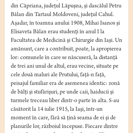
din Căpriana, judeţul Lăpuşna, şi dascălul Petru
Bălan din Tartaul Moldoveni, judeţul Cahul.
Aşadar, în toamna anului 1908, Mihai Isanos şi
Elisaveta Bălan erau studenţi în anul I la
Facultatea de Medicină şi Chirurgie din Iaşi. Un
amănunt, care a contribuit, poate, la apropierea
lor: comunele în care se născuseră, la distanţă
de trei ani unul de altul, erau vecine, situate pe
cele două maluri ale Prutului, faţă-n faţă,
peisajul familiar era de asemenea identic: zonă
de bălţi şi stufărişuri, pe unde caii, haiducii şi
turmele treceau liber dintr-o parte în alta. S-au
căsătorit la 14 iulie 1915, la Iaşi, într-un
moment în care, fără să ţină seama de ei şi de
planurile lor, războiul începuse. Fiecare dintre