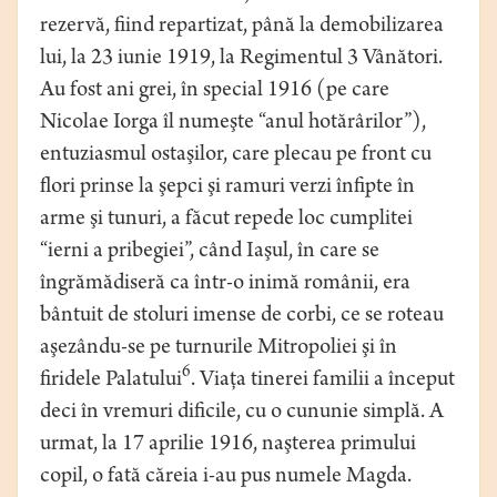
rezervă, fiind repartizat, până la demobilizarea
lui, la 23 iunie 1919, la Regimentul 3 Vânători.
Au fost ani grei, în special 1916 (pe care
Nicolae Iorga îl numeşte “anul hotărârilor”),
entuziasmul ostaşilor, care plecau pe front cu
flori prinse la şepci şi ramuri verzi înfipte în
arme şi tunuri, a făcut repede loc cumplitei
“ierni a pribegiei”, când Iaşul, în care se
îngrămădiseră ca într-o inimă românii, era
bântuit de stoluri imense de corbi, ce se roteau
aşezându-se pe turnurile Mitropoliei şi în
6
firidele Palatului
. Viaţa tinerei familii a început
deci în vremuri dificile, cu o cununie simplă. A
urmat, la 17 aprilie 1916, naşterea primului
copil, o fată căreia i-au pus numele Magda.