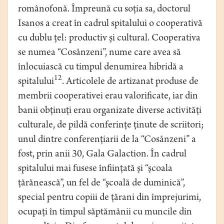
românofonă. Împreună cu soţia sa, doctorul
Isanos a creat în cadrul spitalului o cooperativă
cu dublu ţel: productiv şi cultural. Cooperativa
se numea “Cosânzeni”, nume care avea să
înlocuiască cu timpul denumirea hibridă a
12
spitalului
. Articolele de artizanat produse de
membrii cooperativei erau valorificate, iar din
banii obţinuţi erau organizate diverse activităţi
culturale, de pildă conferinţe ţinute de scriitori;
unul dintre conferenţiarii de la “Cosânzeni” a
fost, prin anii 30, Gala Galaction. În cadrul
spitalului mai fusese înfiinţată şi “şcoala
ţărănească”, un fel de “şcoală de duminică”,
special pentru copiii de ţărani din împrejurimi,
ocupaţi în timpul săptămânii cu muncile din