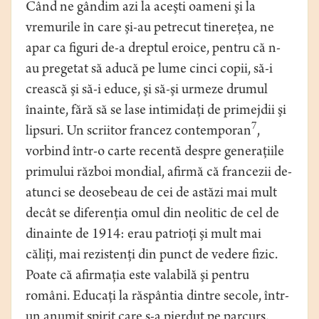
Când ne gândim azi la aceşti oameni şi la
vremurile în care şi-au petrecut tinereţea, ne
apar ca figuri de-a dreptul eroice, pentru că n-
au pregetat să aducă pe lume cinci copii, să-i
crească şi să-i educe, şi să-şi urmeze drumul
înainte, fără să se lase intimidaţi de primejdii şi
7
lipsuri. Un scriitor francez contemporan
,
vorbind într-o carte recentă despre generaţiile
primului război mondial, afirmă că francezii de-
atunci se deosebeau de cei de astăzi mai mult
decât se diferenţia omul din neolitic de cel de
dinainte de 1914: erau patrioţi şi mult mai
căliţi, mai rezistenţi din punct de vedere fizic.
Poate că afirmaţia este valabilă şi pentru
români. Educaţi la răspântia dintre secole, într-
un anumit spirit care s-a pierdut pe parcurs,