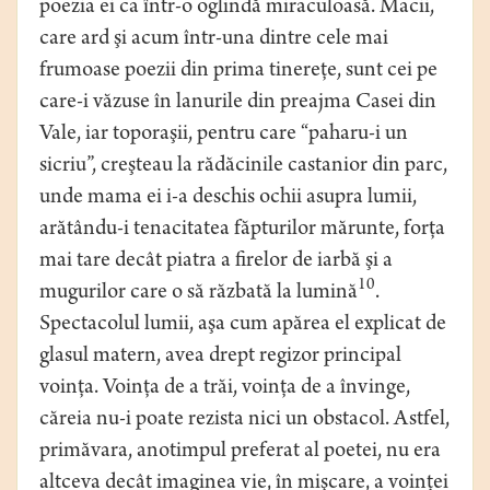
poezia ei ca într-o oglindă miraculoasă. Macii,
care ard şi acum într-una dintre cele mai
frumoase poezii din prima tinereţe, sunt cei pe
care-i văzuse în lanurile din preajma Casei din
Vale, iar toporaşii, pentru care “paharu-i un
sicriu”, creşteau la rădăcinile castanior din parc,
unde mama ei i-a deschis ochii asupra lumii,
arătându-i tenacitatea făpturilor mărunte, forţa
mai tare decât piatra a firelor de iarbă şi a
10
mugurilor care o să răzbată la lumină
.
Spectacolul lumii, aşa cum apărea el explicat de
glasul matern, avea drept regizor principal
voinţa. Voinţa de a trăi, voinţa de a învinge,
căreia nu-i poate rezista nici un obstacol. Astfel,
primăvara, anotimpul preferat al poetei, nu era
altceva decât imaginea vie, în mişcare, a voinţei