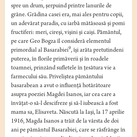
spre un drum, şerpuind printre lanurile de
grâne. Grădina casei era, mai ales pentru copii,
un adevărat paradis, cu iarbă mătăsoasă şi pomi
fructiferi: meri, cireşi, vişini şi caişi. Pământul,
pe care Geo Bogza îl consideră elementul
9
primordial al Basarabiei
, îşi arăta pretutindeni
puterea, în florile primăverii şi în roadele
toamnei, prinzând sufletele în ţesătura vie a
farmecului său. Priveliştea pământului
basarabean a avut o influenţă hotărâtoare
asupra poeziei Magdei Isanos, iar cea care a
învăţat-o să-l descifreze şi să-l iubească a fost
mama sa, Elisaveta. Născută la Iaşi, la 17 aprilie
1916, Magda Isanos a trăit de la vârsta de doi
ani pe pământul Basarabiei, care se răsfrânge în