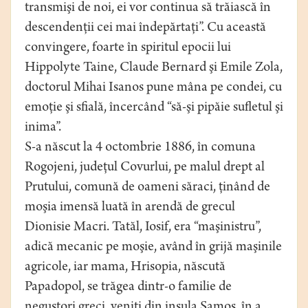
transmişi de noi, ei vor continua să trăiască în
descendenţii cei mai îndepărtaţi”. Cu această
convingere, foarte în spiritul epocii lui
Hippolyte Taine, Claude Bernard şi Emile Zola,
doctorul Mihai Isanos pune mâna pe condei, cu
emoţie şi sfială, încercând “să-şi pipăie sufletul şi
inima”.
S-a născut la 4 octombrie 1886, în comuna
Rogojeni, judeţul Covurlui, pe malul drept al
Prutului, comună de oameni săraci, ţinând de
moşia imensă luată în arendă de grecul
Dionisie Macri. Tatăl, Iosif, era “maşinistru”,
adică mecanic pe moşie, având în grijă maşinile
agricole, iar mama, Hrisopia, născută
Papadopol, se trăgea dintr-o familie de
negustori greci, veniţi din insula Samos, în a