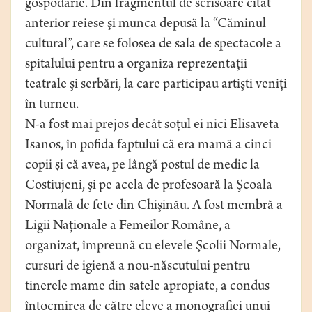
gospodărie. Din fragmentul de scrisoare citat
anterior reiese şi munca depusă la “Căminul
cultural”, care se folosea de sala de spectacole a
spitalului pentru a organiza reprezentaţii
teatrale şi serbări, la care participau artişti veniţi
în turneu.
N-a fost mai prejos decât soţul ei nici Elisaveta
Isanos, în pofida faptului că era mamă a cinci
copii şi că avea, pe lângă postul de medic la
Costiujeni, şi pe acela de profesoară la Şcoala
Normală de fete din Chişinău. A fost membră a
Ligii Naţionale a Femeilor Române, a
organizat, împreună cu elevele Şcolii Normale,
cursuri de igienă a nou-născutului pentru
tinerele mame din satele apropiate, a condus
întocmirea de către eleve a monografiei unui