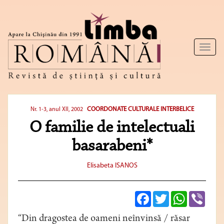
Toggl
naviga
COORDONATE CULTURALE INTERBELICE
Nr. 1-3, anul XII, 2002
O familie de intelectuali
basarabeni*
Elisabeta ISANOS
Facebook
Twitter
WhatsApp
Viber
“Din dragostea de oameni neînvinsă / răsar