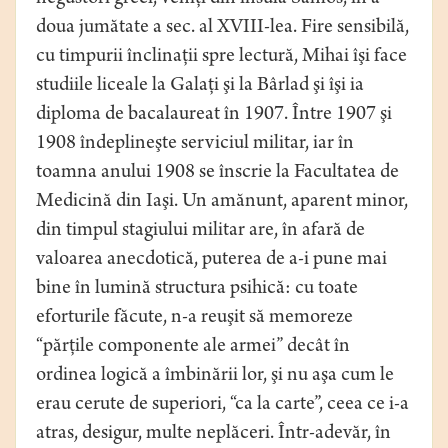
doua jumătate a sec. al XVIII-lea. Fire sensibilă,
cu timpurii înclinaţii spre lectură, Mihai îşi face
studiile liceale la Galaţi şi la Bârlad şi îşi ia
diploma de bacalaureat în 1907. Între 1907 şi
1908 îndeplineşte serviciul militar, iar în
toamna anului 1908 se înscrie la Facultatea de
Medicină din Iaşi. Un amănunt, aparent minor,
din timpul stagiului militar are, în afară de
valoarea anecdotică, puterea de a-i pune mai
bine în lumină structura psihică: cu toate
eforturile făcute, n-a reuşit să memoreze
“părţile componente ale armei” decât în
ordinea logică a îmbinării lor, şi nu aşa cum le
erau cerute de superiori, “ca la carte”, ceea ce i-a
atras, desigur, multe neplăceri. Într-adevăr, în