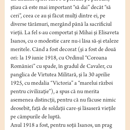
ştiau că este mai important “să dai” decât “să
ceri”, ceea ce au şi făcut mulţi dintre ei, pe
diverse tărâmuri, mergând până la sacrificiul
vieţii. La fel s-au comportat şi Mihai şi Elisaveta
Isanos, cu o modestie care nu-i lăsa să-şi etaleze
meritele. Când a fost decorat (şi a fost de două
ori: la 19 iunie 1918, cu Ordinul “Coroana
României” cu spade, în gradul de Cavaler, cu
panglica de Virtutea Militară, şi la 30 aprilie
1925, cu medalia “Victoria” a “marelui război
pentru civilizaţie”), a spus că nu merita
asemenea distincţii, pentru că nu făcuse nimic
deosebit, faţă de soldaţii care-şi lăsaseră vieţile
pe câmpurile de luptă.
Anul 1918 a fost, pentru soţii Isanos, un prag