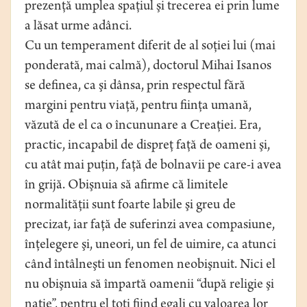
prezenţă umplea spaţiul şi trecerea ei prin lume
a lăsat urme adânci.
Cu un temperament diferit de al soţiei lui (mai
ponderată, mai calmă), doctorul Mihai Isanos
se definea, ca şi dânsa, prin respectul fără
margini pentru viaţă, pentru fiinţa umană,
văzută de el ca o încununare a Creaţiei. Era,
practic, incapabil de dispreţ faţă de oameni şi,
cu atât mai puţin, faţă de bolnavii pe care-i avea
în grijă. Obişnuia să afirme că limitele
normalităţii sunt foarte labile şi greu de
precizat, iar faţă de suferinzi avea compasiune,
înţelegere şi, uneori, un fel de uimire, ca atunci
când întâlneşti un fenomen neobişnuit. Nici el
nu obişnuia să împartă oamenii “după religie şi
naţie”, pentru el toţi fiind egali cu valoarea lor