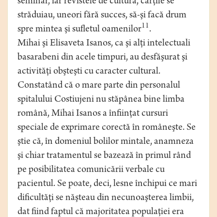
seminar, iar revistele de cultură, cărţile se
străduiau, uneori fără succes, să-şi facă drum
11
spre mintea şi sufletul oamenilor
.
Mihai şi Elisaveta Isanos, ca şi alţi intelectuali
basarabeni din acele timpuri, au desfăşurat şi
activităţi obşteşti cu caracter cultural.
Constatând că o mare parte din personalul
spitalului Costiujeni nu stăpânea bine limba
română, Mihai Isanos a înfiinţat cursuri
speciale de exprimare corectă în româneşte. Se
ştie că, în domeniul bolilor mintale, anamneza
şi chiar tratamentul se bazează în primul rând
pe posibilitatea comunicării verbale cu
pacientul. Se poate, deci, lesne închipui ce mari
dificultăţi se năşteau din necunoaşterea limbii,
dat fiind faptul că majoritatea populaţiei era