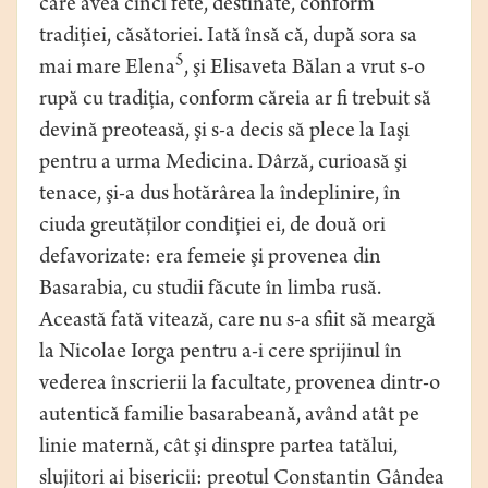
care avea cinci fete, destinate, conform
tradiţiei, căsătoriei. Iată însă că, după sora sa
5
mai mare Elena
, şi Elisaveta Bălan a vrut s-o
rupă cu tradiţia, conform căreia ar fi trebuit să
devină preoteasă, şi s-a decis să plece la Iaşi
pentru a urma Medicina. Dârză, curioasă şi
tenace, şi-a dus hotărârea la îndeplinire, în
ciuda greutăţilor condiţiei ei, de două ori
defavorizate: era femeie şi provenea din
Basarabia, cu studii făcute în limba rusă.
Această fată vitează, care nu s-a sfiit să meargă
la Nicolae Iorga pentru a-i cere sprijinul în
vederea înscrierii la facultate, provenea dintr-o
autentică familie basarabeană, având atât pe
linie maternă, cât şi dinspre partea tatălui,
slujitori ai bisericii: preotul Constantin Gândea