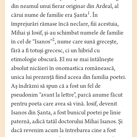
din neamul unui fierar originar din Ardeal, al
1
cărui nume de familie era Şanta
. În
împrejurări rămase încă neclare, fiii acestuia,
Mihai şi Iosif, şi-au schimbat numele de familie
2
în cel de “Isanos”
, nume care sună greceşte,
fără a fi totuşi grecesc, ci un hibrid cu
etimologie obscură. El nu se mai întâlneşte
absolut nicăieri în onomastica românească,
unica lui prezenţă fiind aceea din familia poetei.
Aş îndrăzni să spun că a fost un fel de
pseudonim “avant la lettre”, parcă anume făcut
pentru poeta care avea să vină. Iosif, devenit
Isanos din Şanta, a fost bunicul poetei pe linie
paternă, adică tatăl doctorului Mihai Isanos. Şi
dacă revenim acum la întrebarea cine a fost