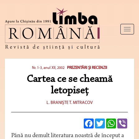
Toggl
naviga
PREZENTĂRI ŞI RECENZII
Nr. 1-3, anul XII, 2002
Cartea ce se cheamă
letopiseţ
L. BRANIŞTE
T. MITRACOV
Facebook
Twitter
WhatsApp
Viber
Până nu demult literatura noastră de început a