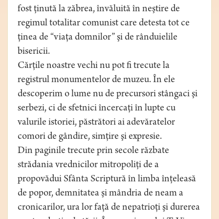
fost ţinută la zăbrea, învăluită în neştire de
regimul totalitar comunist care detesta tot ce
ţinea de “viaţa domnilor” şi de rânduielile
bisericii.
Cărţile noastre vechi nu pot fi trecute la
registrul monumentelor de muzeu. În ele
descoperim o lume nu de precursori stângaci şi
serbezi, ci de sfetnici încercaţi în lupte cu
valurile istoriei, păstrători ai adevăratelor
comori de gândire, simţire şi expresie.
Din paginile trecute prin secole răzbate
strădania vrednicilor mitropoliţi de a
propovădui Sfânta Scriptură în limba înţeleasă
de popor, demnitatea şi mândria de neam a
cronicarilor, ura lor faţă de nepatrioţi şi durerea