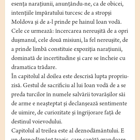
esenţa naraţiunii, anunţându-ne, ca de obicei,
intenţiile împăratului turcesc de a stropşi
Moldova şi de a-l prinde pe hainul Ioan vodă.
Cele ce urmează: încercarea nereuşită de a opri
duşmanul, cele două misiuni, la fel nereuşite, de
a prinde limbă constituie expoziţia naraţiunii,
dominată de incertitudine şi care se încheie cu
dramatica trădare.
În capitolul al doilea este descrisă lupta propriu-
zisă. Gestul de sacrificiu al lui Ioan vodă de a se
preda turcilor în numele salvării tovarăşilor săi
de arme e neaşteptat şi declanşează sentimente
de uimire, de curiozitate şi îngrijorare faţă de
destinul voievodului.
Capitolul al treilea este al deznodământului. E