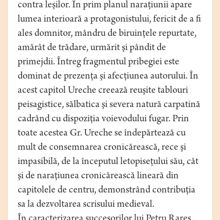
contra leşilor. În prim planul naraţiunii apare
lumea interioară a protagonistului, fericit de a fi
ales domnitor, mândru de biruinţele repurtate,
amărât de trădare, urmărit şi pândit de
primejdii. Întreg fragmentul pribegiei este
dominat de prezenţa şi afecţiunea autorului. În
acest capitol Ureche creează reuşite tablouri
peisagistice, sălbatica şi severa natură carpatină
cadrând cu dispoziţia voievodului fugar. Prin
toate acestea Gr. Ureche se îndepărtează cu
mult de consemnarea cronicărească, rece şi
impasibilă, de la începutul letopiseţului său, cât
şi de naraţiunea cronicărească lineară din
capitolele de centru, demonstrând contribuţia
sa la dezvoltarea scrisului medieval.
În caracterizarea succesorilor lui Petru Rareş,