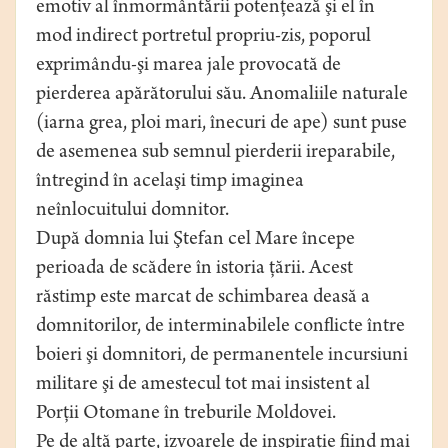
emotiv al înmormântării potenţează şi el în
mod indirect portretul propriu-zis, poporul
exprimându-şi marea jale provocată de
pierderea apărătorului său. Anomaliile naturale
(iarna grea, ploi mari, înecuri de ape) sunt puse
de asemenea sub semnul pierderii ireparabile,
întregind în acelaşi timp imaginea
neînlocuitului domnitor.
După domnia lui Ştefan cel Mare începe
perioada de scădere în istoria ţării. Acest
răstimp este marcat de schimbarea deasă a
domnitorilor, de interminabilele conflicte între
boieri şi domnitori, de permanentele incursiuni
militare şi de amestecul tot mai insistent al
Porţii Otomane în treburile Moldovei.
Pe de altă parte, izvoarele de inspiraţie fiind mai