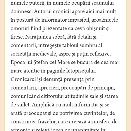
numele puterii, în numele ocupării scaunului
domnesc. Autorul cronicii apare aici mai mult
în postură de informator impasibil, groaznicele
omoruri fiind prezentate ca ceva obişnuit şi
firesc. Naraţiunea sobră, fără detalii şi
comentarii, întregeşte tabloul sumbru al
societăţii medievale, aspre şi puţin reflexive.
Epoca lui Ştefan cel Mare se bucură de cea mai
mare atenţie în paginile letopiseţului.
Cronicarul îşi denunţă prezenţa prin
comentarii, aprecieri, preocupări de principii,
comunicând cititorului atitudinile sale şi starea
de suflet. Amplifică cu mult informaţia şi se
arată preocupat şi de potrivirea cuvintelor, de
construirea frazelor, care creează atmosfera de
armonie şi relevă ideea de unanimitate în