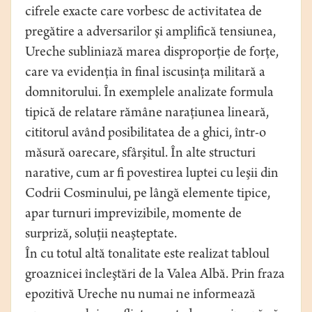
cifrele exacte care vorbesc de activitatea de
pregătire a adversarilor şi amplifică tensiunea,
Ureche subliniază marea disproporţie de forţe,
care va evidenţia în final iscusinţa militară a
domnitorului. În exemplele analizate formula
tipică de relatare rămâne naraţiunea lineară,
cititorul având posibilitatea de a ghici, într-o
măsură oarecare, sfârşitul. În alte structuri
narative, cum ar fi povestirea luptei cu leşii din
Codrii Cosminului, pe lângă elemente tipice,
apar turnuri imprevizibile, momente de
surpriză, soluţii neaşteptate.
În cu totul altă tonalitate este realizat tabloul
groaznicei încleştări de la Valea Albă. Prin fraza
epozitivă Ureche nu numai ne informează