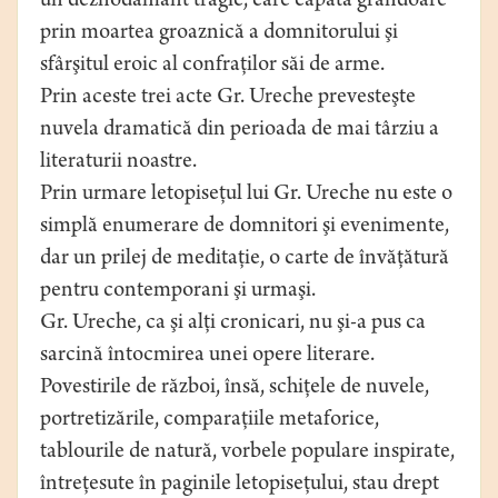
un deznodământ tragic, care capătă grandoare
prin moartea groaznică a domnitorului şi
sfârşitul eroic al confraţilor săi de arme.
Prin aceste trei acte Gr. Ureche prevesteşte
nuvela dramatică din perioada de mai târziu a
literaturii noastre.
Prin urmare letopiseţul lui Gr. Ureche nu este o
simplă enumerare de domnitori şi evenimente,
dar un prilej de meditaţie, o carte de învăţătură
pentru contemporani şi urmaşi.
Gr. Ureche, ca şi alţi cronicari, nu şi-a pus ca
sarcină întocmirea unei opere literare.
Povestirile de război, însă, schiţele de nuvele,
portretizările, comparaţiile metaforice,
tablourile de natură, vorbele populare inspirate,
întreţesute în paginile letopiseţului, stau drept