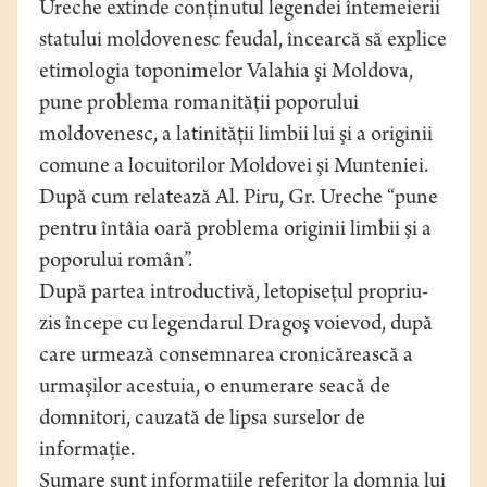
Ureche extinde conţinutul legendei întemeierii
statului moldovenesc feudal, încearcă să explice
etimologia toponimelor Valahia şi Moldova,
pune problema romanităţii poporului
moldovenesc, a latinităţii limbii lui şi a originii
comune a locuitorilor Moldovei şi Munteniei.
După cum relatează Al. Piru, Gr. Ureche “pune
pentru întâia oară problema originii limbii şi a
poporului român”.
După partea introductivă, letopiseţul propriu-
zis începe cu legendarul Dragoş voievod, după
care urmează consemnarea cronicărească a
urmaşilor acestuia, o enumerare seacă de
domnitori, cauzată de lipsa surselor de
informaţie.
Sumare sunt informaţiile referitor la domnia lui