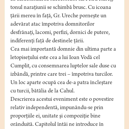
tonul naraţiunii se schimbă brusc. Cu icoana
ţării mereu în faţă, Gr. Ureche porneşte un
adevărat atac împotriva domnitorilor
desfrânaţi, lacomi, perfizi, dornici de putere,
indiferenţi faţă de destinele ţării.
Cea mai importantă domnie din ultima parte a
letopiseţului este cea a lui Ioan Vodă cel
Cumplit, cu consemnarea luptelor sale duse cu
izbândă, printre care trei – împotriva turcilor.
Un loc aparte ocupă cea de-a patra încleştare
cu turcii, bătălia de la Cahul.
Descrierea acestui eveniment este o povestire
relativ independentă, impunându-se prin
proporţiile ei, unitate şi compoziţie bine
orânduită. Capitolul întâi ne introduce în