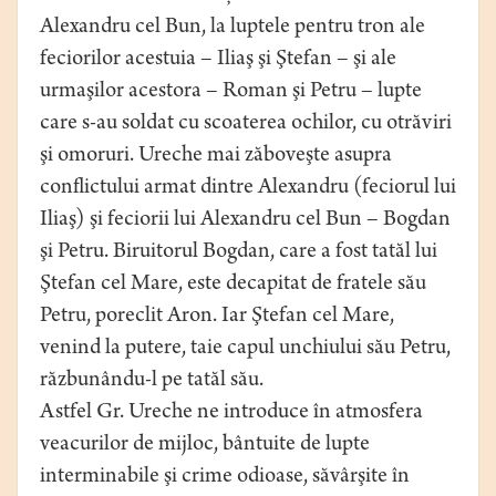
Alexandru cel Bun, la luptele pentru tron ale
feciorilor acestuia – Iliaş şi Ştefan – şi ale
urmaşilor acestora – Roman şi Petru – lupte
care s-au soldat cu scoaterea ochilor, cu otrăviri
şi omoruri. Ureche mai zăboveşte asupra
conflictului armat dintre Alexandru (feciorul lui
Iliaş) şi feciorii lui Alexandru cel Bun – Bogdan
şi Petru. Biruitorul Bogdan, care a fost tatăl lui
Ştefan cel Mare, este decapitat de fratele său
Petru, poreclit Aron. Iar Ştefan cel Mare,
venind la putere, taie capul unchiului său Petru,
răzbunându-l pe tatăl său.
Astfel Gr. Ureche ne introduce în atmosfera
veacurilor de mijloc, bântuite de lupte
interminabile şi crime odioase, săvârşite în