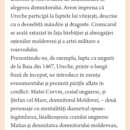
alegerea domnitorului. Avem impresia că
Ureche participă la faptele lui vitejeşti, descrise
cu o deosebită mândrie şi dragoste. Cronicarul
se arată extaziat în faţa bărbăţiei şi abnegaţiei
oştenilor moldoveni şi a artei militare a
voievodului.
Prezentându-ne, de exemplu, lupta cu ungurii
de la Baia din 1467, Ureche, printr-o lungă
frază de început, ne introduce în esenţa
evenimentului şi prezintă părţile aflate în
conflict: Matei Corvin, craiul unguresc, şi
Ştefan cel Mare, domnitorul Moldovei, – două
personaje cu mentalităţi diametral opuse:
îngâmfarea, lăudăroşenia craiului unguresc
Matias şi demnitatea domnitorului moldovean,