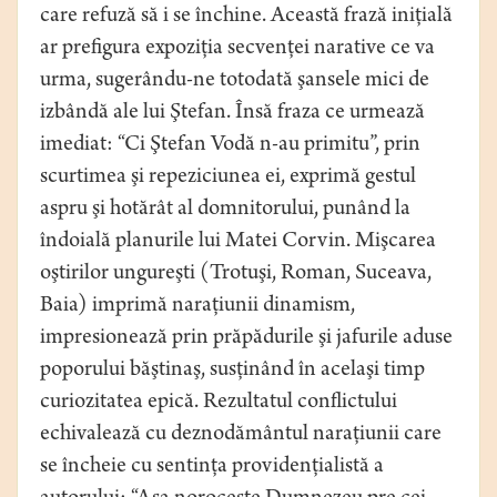
care refuză să i se închine. Această frază iniţială
ar prefigura expoziţia secvenţei narative ce va
urma, sugerându-ne totodată şansele mici de
izbândă ale lui Ştefan. Însă fraza ce urmează
imediat: “Ci Ştefan Vodă n-au primitu”, prin
scurtimea şi repeziciunea ei, exprimă gestul
aspru şi hotărât al domnitorului, punând la
îndoială planurile lui Matei Corvin. Mişcarea
oştirilor ungureşti (Trotuşi, Roman, Suceava,
Baia) imprimă naraţiunii dinamism,
impresionează prin prăpădurile şi jafurile aduse
poporului băştinaş, susţinând în acelaşi timp
curiozitatea epică. Rezultatul conflictului
echivalează cu deznodământul naraţiunii care
se încheie cu sentinţa providenţialistă a