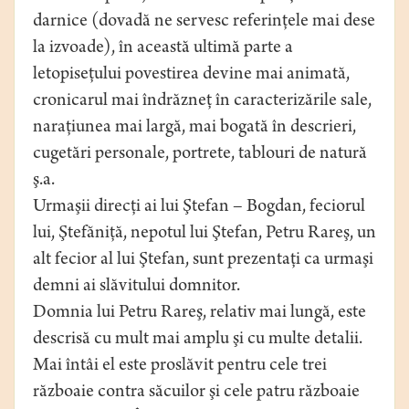
darnice (dovadă ne servesc referinţele mai dese
la izvoade), în această ultimă parte a
letopiseţului povestirea devine mai animată,
cronicarul mai îndrăzneţ în caracterizările sale,
naraţiunea mai largă, mai bogată în descrieri,
cugetări personale, portrete, tablouri de natură
ş.a.
Urmaşii direcţi ai lui Ştefan – Bogdan, feciorul
lui, Ştefăniţă, nepotul lui Ştefan, Petru Rareş, un
alt fecior al lui Ştefan, sunt prezentaţi ca urmaşi
demni ai slăvitului domnitor.
Domnia lui Petru Rareş, relativ mai lungă, este
descrisă cu mult mai amplu şi cu multe detalii.
Mai întâi el este proslăvit pentru cele trei
războaie contra săcuilor şi cele patru războaie