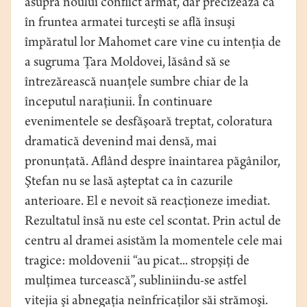
asupra noului conflict armat, dar precizează că
în fruntea armatei turceşti se află însuşi
împăratul lor Mahomet care vine cu intenţia de
a sugruma Ţara Moldovei, lăsând să se
întrezărească nuanţele sumbre chiar de la
începutul naraţiunii. În continuare
evenimentele se desfăşoară treptat, coloratura
dramatică devenind mai densă, mai
pronunţată. Aflând despre înaintarea păgânilor,
Ştefan nu se lasă aşteptat ca în cazurile
anterioare. El e nevoit să reacţioneze imediat.
Rezultatul însă nu este cel scontat. Prin actul de
centru al dramei asistăm la momentele cele mai
tragice: moldovenii “au picat... stropşiţi de
mulţimea turcească”, subliniindu-se astfel
vitejia şi abnegaţia neînfricaţilor săi strămoşi.