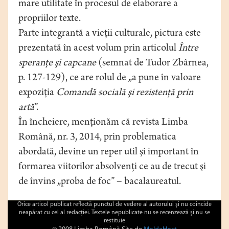
mare utilitate în procesul de elaborare a
propriilor texte.
Parte integrantă a vieţii culturale, pictura este
prezentată în acest volum prin articolul
Între
speranţe şi capcane
(semnat de Tudor Zbârnea,
p. 127-129), ce are rolul de „a pune în valoare
expoziţia
Comandă socială şi rezistenţă prin
artă
”.
În încheiere, menţionăm că revista Limba
Română, nr. 3, 2014, prin problematica
abordată, devine un reper util şi important în
formarea viitorilor absolvenţi ce au de trecut şi
de învins „proba de foc” – bacalaureatul.
Orice articol publicat reflectă punctul de vedere al autorului şi nu coincide
neapărat cu cel al redacţiei. Textele nepublicate nu se recenzează şi nu se
restituie