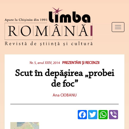
Toggl
naviga
PREZENTĂRI ŞI RECENZII
Nr. 5, anul XXIV, 2014
Scut în depăşirea „probei
de foc”
Ana CIOBANU
Facebook
Twitter
WhatsApp
Viber