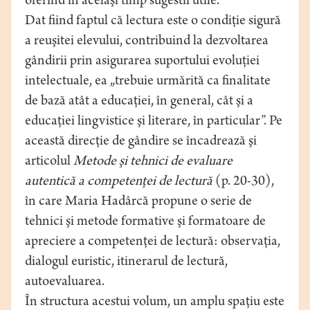
oferind în acelaşi timp sugestii utile.
Dat fiind faptul că lectura este o condiţie sigură
a reuşitei elevului, contribuind la dezvoltarea
gândirii prin asigurarea suportului evoluţiei
intelectuale, ea „trebuie urmărită ca finalitate
de bază atât a educaţiei, în general, cât şi a
educaţiei lingvistice şi literare, în particular”. Pe
această direcţie de gândire se încadrează şi
articolul
Metode şi tehnici de evaluare
autentică a competenţei de lectură
(p. 20-30),
în care Maria Hadârcă propune o serie de
tehnici şi metode formative şi formatoare de
apreciere a competenţei de lectură: observaţia,
dialogul euristic, itinerarul de lectură,
autoevaluarea.
În structura acestui volum, un amplu spaţiu este