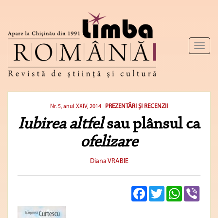
Toggl
naviga
PREZENTĂRI ŞI RECENZII
Nr. 5, anul XXIV, 2014
Iubirea altfel
sau plânsul ca
ofelizare
Diana VRABIE
Facebook
Twitter
WhatsApp
Viber