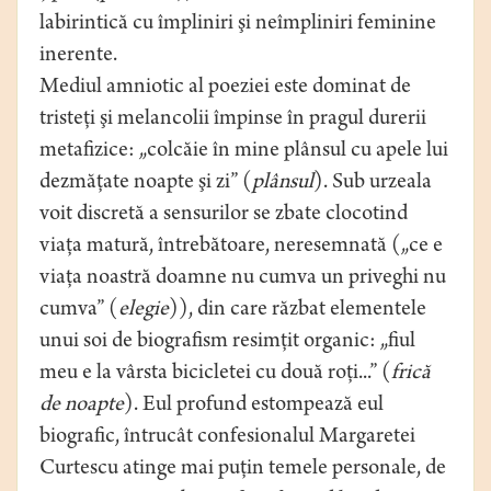
labirintică cu împliniri şi neîmpliniri feminine
inerente.
Mediul amniotic al poeziei este dominat de
tristeţi şi melancolii împinse în pragul durerii
metafizice: „colcăie în mine plânsul cu apele lui
dezmăţate noapte şi zi” (
plânsul
). Sub urzeala
voit discretă a sensurilor se zbate clocotind
viaţa matură, întrebătoare, neresemnată („ce e
viaţa noastră doamne nu cumva un priveghi nu
cumva” (
elegie
)), din care răzbat elementele
unui soi de biografism resimţit organic: „fiul
meu e la vârsta bicicletei cu două roţi...” (
frică
de noapte
). Eul profund estompează eul
biografic, întrucât confesionalul Margaretei
Curtescu atinge mai puţin temele personale, de