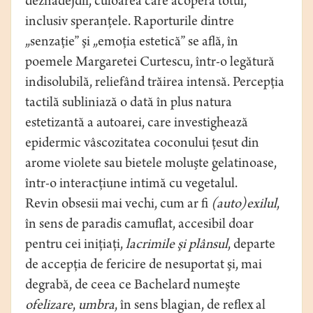
deznădejdii, culoarea care acoperă totul,
inclusiv speranţele. Raporturile dintre
„senzaţie” şi „emoţia estetică” se află, în
poemele Margaretei Curtescu, într-o legătură
indisolubilă, reliefând trăirea intensă. Percepţia
tactilă subliniază o dată în plus natura
estetizantă a autoarei, care investighează
epidermic vâscozitatea coconului ţesut din
arome violete sau bietele moluşte gelatinoase,
într-o interacţiune intimă cu vegetalul.
Revin obsesii mai vechi, cum ar fi
(auto)exilul
,
în sens de paradis camuflat, accesibil doar
pentru cei iniţiaţi,
lacrimile şi plânsul
, departe
de accepţia de fericire de nesuportat şi, mai
degrabă, de ceea ce Bachelard numeşte
ofelizare
,
umbra
, în sens blagian, de reflex al