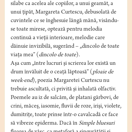
silabe ca acelea ale copiilor, a unui geamăt, a
unui ţipăt, Margareta Curtescu, debusolată de
cuvintele ce se înghesuie lângă mână, visându-
se toate mirese, optează pentru melodia
continuă a vieţii interioare, melodie care
dăinuie invizibilă, sugerând – „dincolo de toate
viaţa mea” (
dincolo de toate
).
Aşa cum „între lucruri şi scrierea lor există un
drum învăluit de o ceaţă lăptoasă” (
ploaie de
week-end
), poezia Margaretei Curtescu nu
trebuie ascultată, ci privită şi inhalată olfactiv.
Poemele au iz de salcâm, de platani gârbovi, de
crini, măceş, iasomie, fluvii de roze, irişi, violete,
dumitriţe, toate prinse într-o cavalcadă ce face
să vibreze epiderma. Dacă în
Simple bluesuri