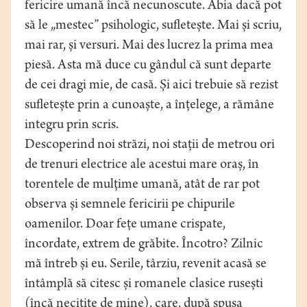
fericire umană încă necunoscute. Abia dacă pot
să le „mestec” psihologic, sufletește. Mai și scriu,
mai rar, și versuri. Mai des lucrez la prima mea
piesă. Asta mă duce cu gândul că sunt departe
de cei dragi mie, de casă. Și aici trebuie să rezist
sufletește prin a cunoaște, a înțelege, a rămâne
integru prin scris.
Descoperind noi străzi, noi stații de metrou ori
de trenuri electrice ale acestui mare oraș, în
torentele de mulțime umană, atât de rar pot
observa și semnele fericirii pe chipurile
oamenilor. Doar fețe umane crispate,
încordate, extrem de grăbite. Încotro? Zilnic
mă întreb și eu. Serile, târziu, revenit acasă se
întâmplă să citesc și romanele clasice rusești
(încă necitite de mine), care, după spusa