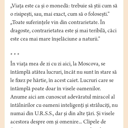
„Viața este ca și o monedă: trebuie să știi cum să
o risipești, sau, mai exact, cum să o folosești.”
„Toate suferințele vin din contrarietate. În
dragoste, contrarietatea este și mai teribilă, căci
este cea mai mare înșelăciune a naturii.”
* * *
În viața mea de zi cu zi aici, la Moscova, se
întâmplă atâtea lucruri, încât nu sunt în stare să
le fixez pe hârtie, în acest caiet. Lucruri care se
întâmplă poate doar în visele oamenilor.
Anume aici am cunoscut adevăratul miracol al
întâlnirilor cu oameni inteligenți și străluciți, nu
numai din U.R.S.S., dar și din alte țări. Și visele
acestora despre om și omenire... Clipele de