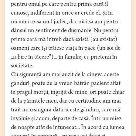
pentru omul pe care pentru prima oară îl
cunosc, indiferent în orice ar crede el. Și în
niciun caz să nu-l judec, dar nici să am pentru
dânsul un sentiment de dușmănie. Nu pentru
prima oară mă întreb dacă există (au existat)
oameni care își trăiesc viața în pace (un soi de
„iubire în tăcere”)... în familie, cu prietenii în
societate.
Cu siguranță am mai auzit de la cineva aceste
gânduri, poate de la vreun bătrân pacient aflat
în pragul morții, îngrijit de mine, ori poate chiar
de la părintele meu, dar cu certitudine am mai
trăit nu o singură dată aceste gânduri, care mă
învăluie și acum, departe de casă. Într-un miez
de noapte atât de întunecat... În acord cu lumea