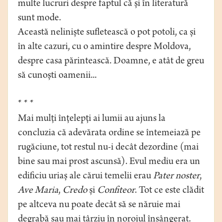
multe lucruri despre faptul că și în literatură
sunt mode.
Această neliniște sufletească o pot potoli, ca și
în alte cazuri, cu o amintire despre Moldova,
despre casa părintească. Doamne, e atât de greu
să cunoști oamenii...
* * *
Mai mulți înțelepți ai lumii au ajuns la
concluzia că adevărata ordine se întemeiază pe
rugăciune, tot restul nu-i decât dezordine (mai
bine sau mai prost ascunsă). Evul mediu era un
edificiu uriaș ale cărui temelii erau
Pater noster
,
Ave Maria
,
Credo
și
Confiteor
. Tot ce este clădit
pe altceva nu poate decât să se năruie mai
degrabă sau mai târziu în noroiul însângerat.