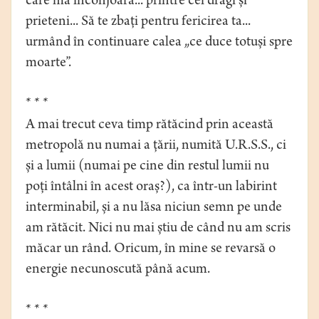
care mă înconjoară... printre cei dragi și
prieteni... Să te zbați pentru fericirea ta...
urmând în continuare calea „ce duce totuși spre
moarte”.
* * *
A mai trecut ceva timp rătăcind prin această
metropolă nu numai a țării, numită U.R.S.S., ci
și a lumii (numai pe cine din restul lumii nu
poți întâlni în acest oraș?), ca într-un labirint
interminabil, și a nu lăsa niciun semn pe unde
am rătăcit. Nici nu mai știu de când nu am scris
măcar un rând. Oricum, în mine se revarsă o
energie necunoscută până acum.
* * *