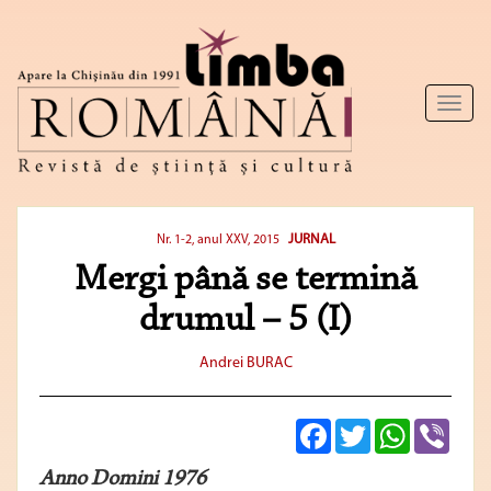
Toggl
naviga
JURNAL
Nr. 1-2, anul XXV, 2015
Mergi până se termină
drumul – 5 (I)
Andrei BURAC
Facebook
Twitter
WhatsApp
Viber
Anno Domini 1976