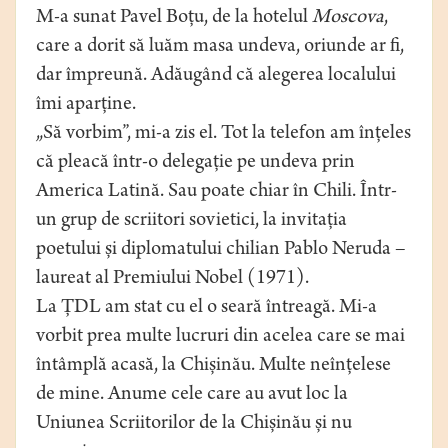
M-a sunat Pavel Boțu, de la hotelul
Moscova
,
care a dorit să luăm masa undeva, oriunde ar fi,
dar împreună. Adăugând că alegerea localului
îmi aparține.
„Să vorbim”, mi-a zis el. Tot la telefon am înțeles
că pleacă într-o delegație pe undeva prin
America Latină. Sau poate chiar în Chili. Într-
un grup de scriitori sovietici, la invitația
poetului și diplomatului chilian Pablo Neruda –
laureat al Premiului Nobel (1971).
La ŢDL am stat cu el o seară întreagă. Mi-a
vorbit prea multe lucruri din acelea care se mai
întâmplă acasă, la Chișinău. Multe neînțelese
de mine. Anume cele care au avut loc la
Uniunea Scriitorilor de la Chișinău și nu