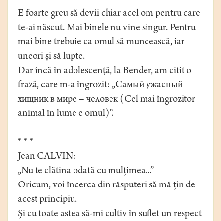
E foarte greu să devii chiar acel om pentru care
te-ai născut. Mai binele nu vine singur. Pentru
mai bine trebuie ca omul să muncească, iar
uneori și să lupte.
Dar încă în adolescență, la Bender, am citit o
frază, care m-a îngrozit: „Самый ужасный
хищник в мире – человек (Cel mai îngrozitor
animal în lume e omul)”.
* * *
Jean CALVIN:
„Nu te clătina odată cu mulțimea...”
Oricum, voi încerca din răsputeri să mă țin de
acest principiu.
Și cu toate astea să-mi cultiv în suflet un respect