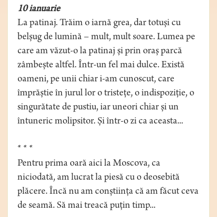
10 ianuarie
La patinaj. Trăim o iarnă grea, dar totuși cu
belșug de lumină – mult, mult soare. Lumea pe
care am văzut-o la patinaj și prin oraș parcă
zâmbește altfel. Într-un fel mai dulce. Există
oameni, pe unii chiar i-am cunoscut, care
împrăștie în jurul lor o tristețe, o indispoziție, o
singurătate de pustiu, iar uneori chiar și un
întuneric molipsitor. Și într-o zi ca aceasta...
* * *
Pentru prima oară aici la Moscova, ca
niciodată, am lucrat la piesă cu o deosebită
plăcere. Încă nu am conștiința că am făcut ceva
de seamă. Să mai treacă puțin timp...