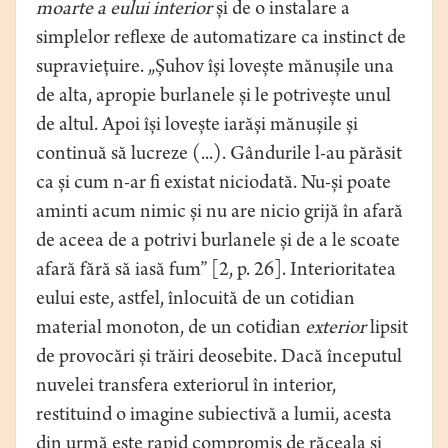
moarte a eului interior
și de o instalare a
simplelor reflexe de automatizare ca instinct de
supraviețuire. „Șuhov își lovește mănușile una
de alta, apropie burlanele și le potrivește unul
de altul. Apoi își lovește iarăși mănușile și
continuă să lucreze (...). Gândurile l-au părăsit
ca și cum n-ar fi existat niciodată. Nu-și poate
aminti acum nimic și nu are nicio grijă în afară
de aceea de a potrivi burlanele și de a le scoate
afară fără să iasă fum” [2, p. 26]. Interioritatea
eului este, astfel, înlocuită de un cotidian
material monoton, de un cotidian
exterior
lipsit
de provocări și trăiri deosebite. Dacă începutul
nuvelei transfera exteriorul în interior,
restituind o imagine subiectivă a lumii, acesta
din urmă este rapid compromis de răceala și