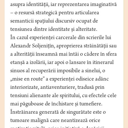
asupra identității, iar reprezentarea imaginativă
– o resursă strategică pentru articularea
semanticii spațiului discursiv ocupat de
tensiunea dintre identitate și alteritate.
În cazul experienței carcerale din scrierile lui
Alexandr Soljenițîn, aproprierea străinătății sau
a alterității înseamnă mai întâi o cădere în sfera
etanșă a izolării, iar apoi o lansare în itinerarul
sinuos al recuperării imposibile a sinelui, o
„mise en route” a experienței odiseice adânc
interiorizate, antiaventuriere, tradusă prin
tensiuni alienante ale spiritului, cu efectele cele
mai păguboase de închistare și tumefiere.
Înstrăinarea generată de singurătate este o
tumoare malignă care neantizează orice