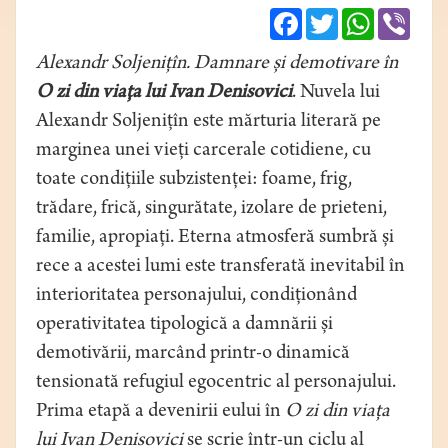
Facebook
Twitter
WhatsApp
Viber
Alexandr Soljenițîn. Damnare și demotivare în
O zi din viața lui Ivan Denisovici
. Nuvela lui
Alexandr Soljenițîn este mărturia literară pe
marginea unei vieți carcerale cotidiene, cu
toate condițiile subzistenței: foame, frig,
trădare, frică, singurătate, izolare de prieteni,
familie, apropiați. Eterna atmosferă sumbră și
rece a acestei lumi este transferată inevitabil în
interioritatea personajului, condiționând
operativitatea tipologică a damnării și
demotivării, marcând printr-o dinamică
tensionată refugiul egocentric al personajului.
Prima etapă a devenirii eului în
O zi din viața
lui Ivan Denisovici
se scrie într-un ciclu al