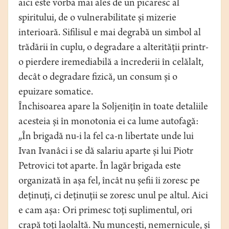
aici este vorba mai ales de un picaresc al
spiritului, de o vulnerabilitate și mizerie
interioară. Sifilisul e mai degrabă un simbol al
trădării în cuplu, o degradare a alterității printr-
o pierdere iremediabilă a încrederii în celălalt,
decât o degradare fizică, un consum și o
epuizare somatice.
Închisoarea apare la Soljenițîn în toate detaliile
acesteia și în monotonia ei ca lume autofagă:
„În brigadă nu-i la fel ca-n libertate unde lui
Ivan Ivanâci i se dă salariu aparte și lui Piotr
Petrovici tot aparte. În lagăr brigada este
organizată în așa fel, încât nu șefii îi zoresc pe
deținuți, ci deținuții se zoresc unul pe altul. Aici
e cam așa: Ori primesc toți suplimentul, ori
crapă toți laolaltă. Nu muncești, nemernicule, și