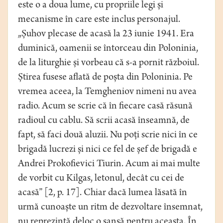
este o a doua lume, cu propriile legi și
mecanisme în care este inclus personajul.
„Șuhov plecase de acasă la 23 iunie 1941. Era
duminică, oamenii se întorceau din Poloninia,
de la liturghie și vorbeau că s-a pornit războiul.
Știrea fusese aflată de poșta din Poloninia. Pe
vremea aceea, la Temgheniov nimeni nu avea
radio. Acum se scrie că în fiecare casă răsună
radioul cu cablu. Să scrii acasă înseamnă, de
fapt, să faci două aluzii. Nu poți scrie nici în ce
brigadă lucrezi și nici ce fel de șef de brigadă e
Andrei Prokofievici Tiurin. Acum ai mai multe
de vorbit cu Kilgas, letonul, decât cu cei de
acasă” [2, p. 17]. Chiar dacă lumea lăsată în
urmă cunoaște un ritm de dezvoltare însemnat,
nu reprezintă deloc o șansă pentru aceasta. În