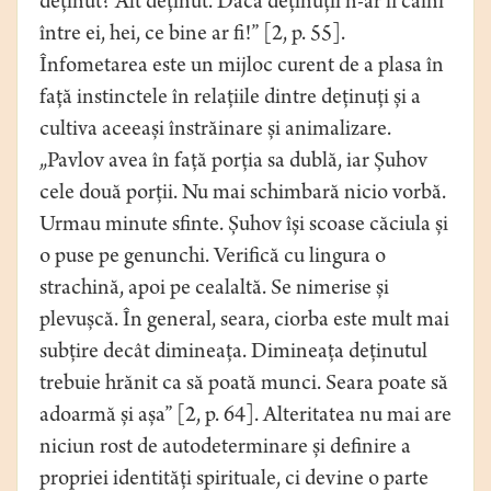
deținut? Alt deținut. Dacă deținuții n-ar fi câini
între ei, hei, ce bine ar fi!” [2, p. 55].
Înfometarea este un mijloc curent de a plasa în
față instinctele în relațiile dintre deținuți și a
cultiva aceeași înstrăinare și animalizare.
„Pavlov avea în față porția sa dublă, iar Șuhov
cele două porții. Nu mai schimbară nicio vorbă.
Urmau minute sfinte. Șuhov își scoase căciula și
o puse pe genunchi. Verifică cu lingura o
strachină, apoi pe cealaltă. Se nimerise și
plevușcă. În general, seara, ciorba este mult mai
subțire decât dimineața. Dimineața deținutul
trebuie hrănit ca să poată munci. Seara poate să
adoarmă și așa” [2, p. 64]. Alteritatea nu mai are
niciun rost de autodeterminare și definire a
propriei identități spirituale, ci devine o parte