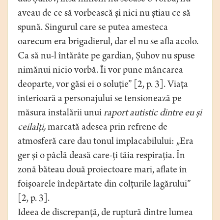
aveau de ce să vorbească și nici nu știau ce să
spună. Singurul care se putea amesteca
oarecum era brigadierul, dar el nu se afla acolo.
Ca să nu-l întărâte pe gardian, Șuhov nu spuse
nimănui nicio vorbă. Îi vor pune mâncarea
deoparte, vor găsi ei o soluție” [2, p. 3]. Viața
interioară a personajului se tensionează pe
măsura instalării unui
raport autistic dintre eu și
ceilalți,
marcată adesea prin refrene de
atmosferă care dau tonul implacabilului: „Era
ger și o pâclă deasă care-ți tăia respirația. În
zonă băteau două proiectoare mari, aflate în
foișoarele îndepărtate din colțurile lagărului”
[2, p. 3].
Ideea de discrepanță, de ruptură dintre lumea