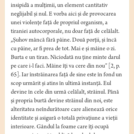
insipidă a mulțimii, un element cantitativ
neglijabil și nul. E vorba aici și de provocarea
unei violențe față de propriul organism, a
tiraniei autocorporale, nu doar față de celălalt.
„Șuhov mâncă fără pâine. Două porții, și încă
cu pâine, ar fi prea de tot. Mai e și mâine o zi.
Burta e un tiran. Niciodată nu ține minte darul
pe care i-l faci. Mâine îți va cere din nou” [2, p.
65]. Iar înstrăinarea față de sine este în fond un
scop urmărit și atins în ultimă instanță. Eul
devine în cele din urmă celălalt, străinul. Până
și propria burtă devine străinul din noi, este
alteritatea neîndurătoare care alienează orice
identitate și asigură o totală privațiune a vieții
interioare. Gândul la foame care îți ocupă