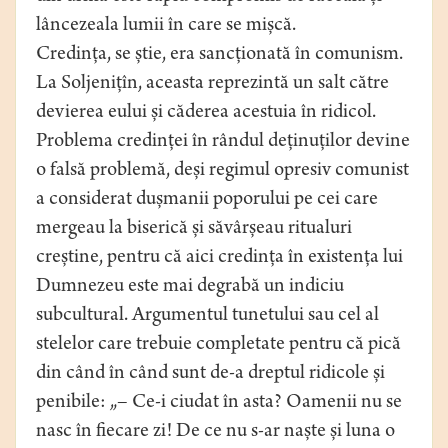
lâncezeala lumii în care se mișcă.
Credința, se știe, era sancționată în comunism.
La Soljenițîn, aceasta reprezintă un salt către
devierea eului și căderea acestuia în ridicol.
Problema credinței în rândul deținuților devine
o falsă problemă, deși regimul opresiv comunist
a considerat dușmanii poporului pe cei care
mergeau la biserică și săvârșeau ritualuri
creștine, pentru că aici credința în existența lui
Dumnezeu este mai degrabă un indiciu
subcultural. Argumentul tunetului sau cel al
stelelor care trebuie completate pentru că pică
din când în când sunt de-a dreptul ridicole și
penibile: „– Ce-i ciudat în asta? Oamenii nu se
nasc în fiecare zi! De ce nu s-ar naște și luna o