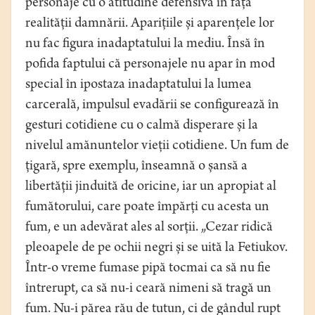
personaje cu o atitudine defensivă în fața
realității damnării. Aparițiile și aparențele lor
nu fac figura inadaptatului la mediu. Însă în
pofida faptului că personajele nu apar în mod
special în ipostaza inadaptatului la lumea
carcerală, impulsul evadării se configurează în
gesturi cotidiene cu o calmă disperare și la
nivelul amănuntelor vieții cotidiene. Un fum de
țigară, spre exemplu, înseamnă o șansă a
libertății jinduită de oricine, iar un apropiat al
fumătorului, care poate împărți cu acesta un
fum, e un adevărat ales al sorții. „Cezar ridică
pleoapele de pe ochii negri și se uită la Fetiukov.
Într-o vreme fumase pipă tocmai ca să nu fie
întrerupt, ca să nu-i ceară nimeni să tragă un
fum. Nu-i părea rău de tutun, ci de gândul rupt