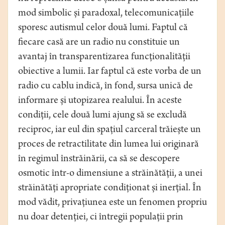
mod simbolic și paradoxal, telecomunicațiile
sporesc autismul celor două lumi. Faptul că
fiecare casă are un radio nu constituie un
avantaj în transparentizarea funcționalității
obiective a lumii. Iar faptul că este vorba de un
radio cu cablu indică, în fond, sursa unică de
informare și utopizarea realului. În aceste
condiții, cele două lumi ajung să se excludă
reciproc, iar eul din spațiul carceral trăiește un
proces de retractilitate din lumea lui originară
în regimul înstrăinării, ca să se descopere
osmotic într-o dimensiune a străinătății, a unei
străinătăți apropriate condiționat și inerțial. În
mod vădit, privațiunea este un fenomen propriu
nu doar detenției, ci întregii populații prin