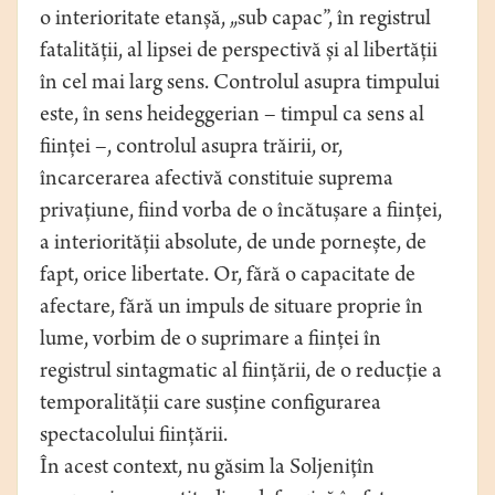
o interioritate etanșă, „sub capac”, în registrul
fatalității, al lipsei de perspectivă și al libertății
în cel mai larg sens. Controlul asupra timpului
este, în sens heideggerian – timpul ca sens al
ființei –, controlul asupra trăirii, or,
încarcerarea afectivă constituie suprema
privațiune, fiind vorba de o încătușare a ființei,
a interiorității absolute, de unde pornește, de
fapt, orice libertate. Or, fără o capacitate de
afectare, fără un impuls de situare proprie în
lume, vorbim de o suprimare a ființei în
registrul sintagmatic al ființării, de o reducție a
temporalității care susține configurarea
spectacolului ființării.
În acest context, nu găsim la Soljenițîn