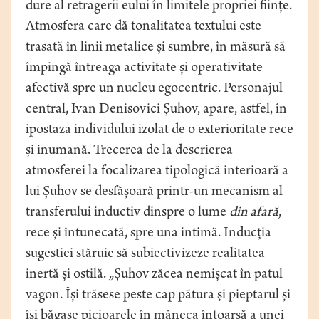
dure al retragerii eului în limitele propriei ființe.
Atmosfera care dă tonalitatea textului este
trasată în linii metalice și sumbre, în măsură să
împingă întreaga activitate și operativitate
afectivă spre un nucleu egocentric. Personajul
central, Ivan Denisovici Șuhov, apare, astfel, în
ipostaza individului izolat de o exterioritate rece
și inumană. Trecerea de la descrierea
atmosferei la focalizarea tipologică interioară a
lui Șuhov se desfășoară printr-un mecanism al
transferului inductiv dinspre o lume
din afară
,
rece și întunecată, spre una intimă. Inducția
sugestiei stăruie să subiectivizeze realitatea
inertă și ostilă. „Șuhov zăcea nemișcat în patul
vagon. Își trăsese peste cap pătura și pieptarul și
își băgase picioarele în mâneca întoarsă a unei