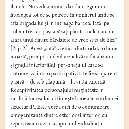
flanele. Nu vedea nimic, dar după zgomote
înțelegea tot ce se petrece în ungherul unde se
afla brigada lui și în întreaga baracă. Iată, pe
culoar trec cu pași apăsați plantoanele care duc
afară unul dintre hârdaiele de vreo sută de litri”
[2, p. 2]. Acest „iată” vivifică dintr-odată o lume
moartă, prin procedeul vizualizării focalizante
și grație interiorității personajului care se
antrenează într-o participativitate fie și aparent
pasivă – de sub plapumă – la viața externă.
Receptivitatea personajului nu țintește în
surdină lumea lui, ci țintește lumea în surdina ei
structurală. Este vorba aici de o comunicare
omogenizantă dintre exterior și interior, cu
repercusiuni certe asupra individualității