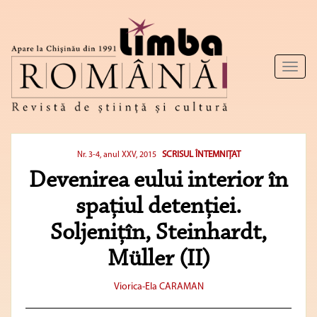
Toggl
naviga
SCRISUL ÎNTEMNIȚAT
Nr. 3-4, anul XXV, 2015
Devenirea eului interior în
spațiul detenției.
Soljenițîn, Steinhardt,
Müller (II)
Viorica-Ela CARAMAN