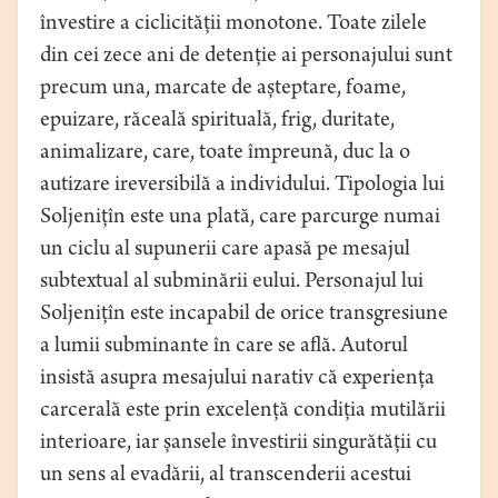
învestire a ciclicității monotone. Toate zilele
din cei zece ani de detenție ai personajului sunt
precum una, marcate de așteptare, foame,
epuizare, răceală spirituală, frig, duritate,
animalizare, care, toate împreună, duc la o
autizare ireversibilă a individului. Tipologia lui
Soljenițîn este una plată, care parcurge numai
un ciclu al supunerii care apasă pe mesajul
subtextual al subminării eului. Personajul lui
Soljenițîn este incapabil de orice transgresiune
a lumii subminante în care se află. Autorul
insistă asupra mesajului narativ că experiența
carcerală este prin excelență condiția mutilării
interioare, iar șansele învestirii singurătății cu
un sens al evadării, al transcenderii acestui