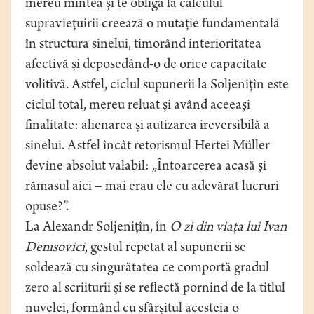
mereu mintea și te obligă la calculul
supraviețuirii creează o mutație fundamentală
în structura sinelui, timorând interioritatea
afectivă și deposedând-o de orice capacitate
volitivă. Astfel, ciclul supunerii la Soljenițîn este
ciclul total, mereu reluat și având aceeași
finalitate: alienarea și autizarea ireversibilă a
sinelui. Astfel încât retorismul Hertei Müller
devine absolut valabil: „Întoarcerea acasă și
rămasul aici – mai erau ele cu adevărat lucruri
opuse?”.
La Alexandr Soljenițîn, în
O zi din viața lui Ivan
Denisovici
, gestul repetat al supunerii se
soldează cu singurătatea ce comportă gradul
zero al scriiturii și se reflectă pornind de la titlul
nuvelei, formând cu sfârșitul acesteia o