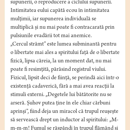
supunerii, o reproducere a ciclului supunerii.
Intimitatea eului capătă ecou în intimitatea
mulțimii, iar supunerea individuală se
multiplică și nu mai poate fi contracarată prin
pulsiunile evadării tot mai anemice.
„Cercul strâmt” este lumea subminantă pentru
o libertate mai ales a spiritului față de o libertate
fizică, lipsa căreia, la un moment dat, nu mai
poate fi resimțită, părăsind registrul viului.
Fizicul, lipsit deci de ființă, se perindă aici într-o
existență cadaverică, fără a mai avea reacții la
stimuli externi. „Degetele lui bătătorite nu se
arseră. Șuhov putea ține în ele chiar cărbuni
aprinși”, fiind deja un miracol că trupul reușește
să servească drept un inductor al spiritului: „M-
m-m-m! Fumul se răspândi în trupul flămând și