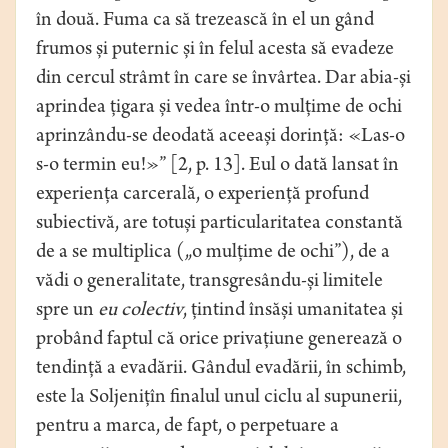
în două. Fuma ca să trezească în el un gând
frumos și puternic și în felul acesta să evadeze
din cercul strâmt în care se învârtea. Dar abia-și
aprindea țigara și vedea într-o mulțime de ochi
aprinzându-se deodată aceeași dorință: «Las-o
s-o termin eu!»” [2, p. 13]. Eul o dată lansat în
experiența carcerală, o experiență profund
subiectivă, are totuși particularitatea constantă
de a se multiplica („o mulțime de ochi”), de a
vădi o generalitate, transgresându-și limitele
spre un
eu colectiv
, țintind însăși umanitatea și
probând faptul că orice privațiune generează o
tendință a evadării. Gândul evadării, în schimb,
este la Soljenițîn finalul unul ciclu al supunerii,
pentru a marca, de fapt, o perpetuare a