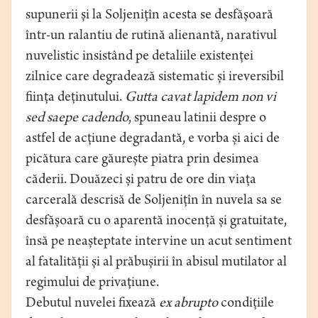
supunerii și la Soljenițîn acesta se desfășoară
într-un ralantiu de rutină alienantă, narativul
nuvelistic insistând pe detaliile existenței
zilnice care degradează sistematic și ireversibil
ființa deținutului.
Gutta cavat lapidem non vi
sed saepe cadendo
, spuneau latinii despre o
astfel de acțiune degradantă, e vorba și aici de
picătura care găurește piatra prin desimea
căderii. Douăzeci și patru de ore din viața
carcerală descrisă de Soljenițîn în nuvela sa se
desfășoară cu o aparentă inocență și gratuitate,
însă pe neașteptate intervine un acut sentiment
al fatalității și al prăbușirii în abisul mutilator al
regimului de privațiune.
Debutul nuvelei fixează
ex abrupto
condițiile