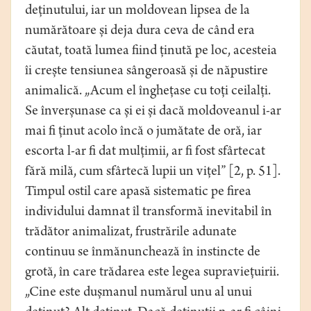
deținutului, iar un moldovean lipsea de la
numărătoare și deja dura ceva de când era
căutat, toată lumea fiind ținută pe loc, acesteia
îi crește tensiunea sângeroasă și de năpustire
animalică. „Acum el înghețase cu toți ceilalți.
Se înverșunase ca și ei și dacă moldoveanul i-ar
mai fi ținut acolo încă o jumătate de oră, iar
escorta l-ar fi dat mulțimii, ar fi fost sfârtecat
fără milă, cum sfârtecă lupii un vițel” [2, p. 51].
Timpul ostil care apasă sistematic pe firea
individului damnat îl transformă inevitabil în
trădător animalizat, frustrările adunate
continuu se înmănunchează în instincte de
grotă, în care trădarea este legea supraviețuirii.
„Cine este dușmanul numărul unu al unui