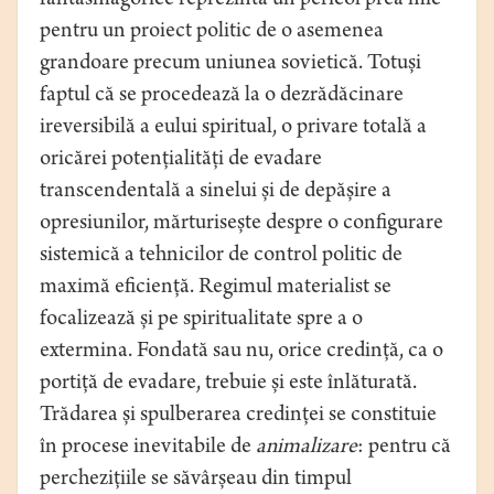
fantasmagorice reprezintă un pericol prea mic
pentru un proiect politic de o asemenea
grandoare precum uniunea sovietică. Totuși
faptul că se procedează la o dezrădăcinare
ireversibilă a eului spiritual, o privare totală a
oricărei potențialități de evadare
transcendentală a sinelui și de depășire a
opresiunilor, mărturisește despre o configurare
sistemică a tehnicilor de control politic de
maximă eficiență. Regimul materialist se
focalizează și pe spiritualitate spre a o
extermina. Fondată sau nu, orice credință, ca o
portiță de evadare, trebuie și este înlăturată.
Trădarea și spulberarea credinței se constituie
în procese inevitabile de
animalizare
: pentru că
perchezițiile se săvârșeau din timpul