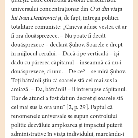
țintește către controlul absolut caracteristic
universului concentraționar din
O zi din viața
lui Ivan Denisovici
și, de fapt, întregii politici
totalitare comuniste: „Cineva aduse vestea că ar
fi ora douăsprezece. – Nu poate fi decât
douăsprezece – declară Șuhov. Soarele e drept
în mijlocul cerului. – Dacă-i pe verticală – își
dădu cu părerea căpitanul – înseamnă că nu-i
douăsprezece, ci unu. – De ce? – se miră Șuhov.
Toți bătrânii știu că soarele stă cel mai sus la
amiază. – Da, bătrânii! – îl întrerupse căpitanul.
Dar de atunci a fost dat un decret și soarele stă
cel mai sus la ora unu” [2, p. 29]. Faptul că
fenomenele universale se supun controlului
politic dezvăluie amploarea și impactul puterii
administrative în viața individului, marcându-i