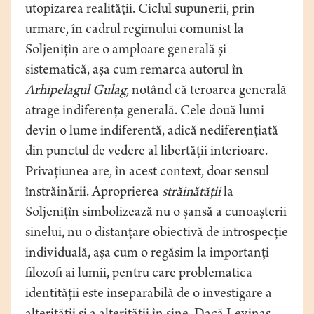
utopizarea realității. Ciclul supunerii, prin
urmare, în cadrul regimului comunist la
Soljenițîn are o amploare generală și
sistematică, așa cum remarca autorul în
Arhipelagul Gulag
, notând că teroarea generală
atrage indiferența generală. Cele două lumi
devin o lume indiferentă, adică nediferențiată
din punctul de vedere al libertății interioare.
Privațiunea are, în acest context, doar sensul
înstrăinării. Aproprierea
străinătății
la
Soljenițîn simbolizează nu o șansă a cunoașterii
sinelui, nu o distanțare obiectivă de introspecție
individuală, așa cum o regăsim la importanți
filozofi ai lumii, pentru care problematica
identității este inseparabilă de o investigare a