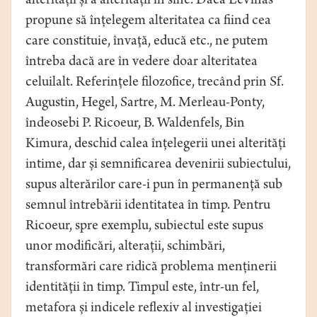
alterității și a alterității în sine. Dacă Levinas
propune să înțelegem alteritatea ca fiind cea
care constituie, învață, educă etc., ne putem
întreba dacă are în vedere doar alteritatea
celuilalt. Referințele filozofice, trecând prin Sf.
Augustin, Hegel, Sartre, M. Merleau-Ponty,
îndeosebi P. Ricoeur, B. Waldenfels, Bin
Kimura, deschid calea înțelegerii unei alterități
intime, dar și semnificarea devenirii subiectului,
supus alterărilor care-i pun în permanență sub
semnul întrebării identitatea în timp. Pentru
Ricoeur, spre exemplu, subiectul este supus
unor modificări, alterații, schimbări,
transformări care ridică problema menținerii
identității în timp. Timpul este, într-un fel,
metafora și indicele reflexiv al investigației