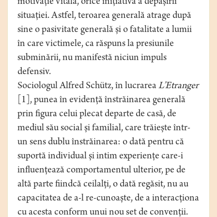
motivație vitală, orice inițiativă a depășirii
situației. Astfel, teroarea generală atrage după
sine o pasivitate generală și o fatalitate a lumii
în care victimele, ca răspuns la presiunile
subminării, nu manifestă niciun impuls
defensiv.
Sociologul Alfred Schütz, în lucrarea
L’Etranger
[1], punea în evidență înstrăinarea generală
prin figura celui plecat departe de casă, de
mediul său social și familial, care trăiește într-
un sens dublu înstrăinarea: o dată pentru că
suportă individual și intim experiențe care-i
influențează comportamentul ulterior, pe de
altă parte fiindcă ceilalți, o dată regăsit, nu au
capacitatea de a-l re-cunoaște, de a interacționa
cu acesta conform unui nou set de convenții.