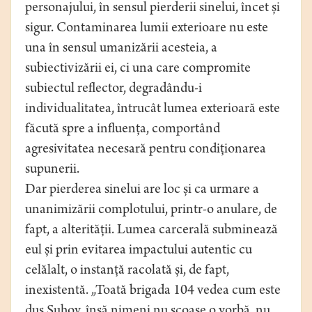
personajului, în sensul pierderii sinelui, încet și
sigur. Contaminarea lumii exterioare nu este
una în sensul umanizării acesteia, a
subiectivizării ei, ci una care compromite
subiectul reflector, degradându-i
individualitatea, întrucât lumea exterioară este
făcută spre a influența, comportând
agresivitatea necesară pentru condiționarea
supunerii.
Dar pierderea sinelui are loc și ca urmare a
unanimizării complotului, printr-o anulare, de
fapt, a alterității. Lumea carcerală subminează
eul și prin evitarea impactului autentic cu
celălalt, o instanță racolată și, de fapt,
inexistentă. „Toată brigada 104 vedea cum este
dus Șuhov, însă nimeni nu scoase o vorbă, nu