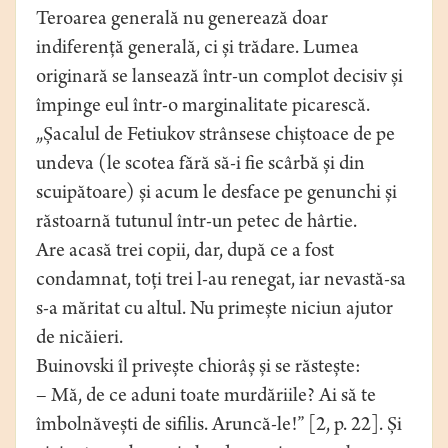
Teroarea generală nu generează doar
indiferență generală, ci și trădare. Lumea
originară se lansează într-un complot decisiv și
împinge eul într-o marginalitate picarescă.
„Șacalul de Fetiukov strânsese chiștoace de pe
undeva (le scotea fără să-i fie scârbă și din
scuipătoare) și acum le desface pe genunchi și
răstoarnă tutunul într-un petec de hârtie.
Are acasă trei copii, dar, după ce a fost
condamnat, toți trei l-au renegat, iar nevastă-sa
s-a măritat cu altul. Nu primește niciun ajutor
de nicăieri.
Buinovski îl privește chiorâș și se răstește:
– Mă, de ce aduni toate murdăriile? Ai să te
îmbolnăvești de sifilis. Aruncă-le!” [2, p. 22]. Și