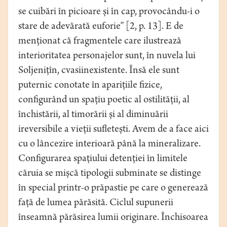
se cuibări în picioare și în cap, provocându-i o
stare de adevărată euforie” [2, p. 13]. E de
menționat că fragmentele care ilustrează
interioritatea personajelor sunt, în nuvela lui
Soljenițîn, cvasiinexistente. Însă ele sunt
puternic conotate în aparițiile fizice,
configurând un spațiu poetic al ostilității, al
închistării, al timorării și al diminuării
ireversibile a vieții sufletești. Avem de a face aici
cu o lâncezire interioară până la mineralizare.
Configurarea spațiului detenției în limitele
căruia se mișcă tipologii subminate se distinge
în special printr-o prăpastie pe care o generează
față de lumea părăsită. Ciclul supunerii
înseamnă părăsirea lumii originare. Închisoarea