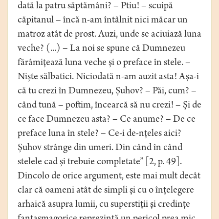
dată la patru săptămâni? – Ptiu! – scuipă
căpitanul – încă n-am întâlnit nici măcar un
matroz atât de prost. Auzi, unde se aciuiază luna
veche? (...) – La noi se spune că Dumnezeu
fărâmițează luna veche și o preface în stele. –
Niște sălbatici. Niciodată n-am auzit asta! Așa-i
că tu crezi în Dumnezeu, Șuhov? – Păi, cum? –
când tună – poftim, încearcă să nu crezi! – Și de
ce face Dumnezeu asta? – Ce anume? – De ce
preface luna în stele? – Ce-i de-nțeles aici?
Șuhov strânge din umeri. Din când în când
stelele cad și trebuie completate” [2, p. 49].
Dincolo de orice argument, este mai mult decât
clar că oameni atât de simpli și cu o înțelegere
arhaică asupra lumii, cu superstiții și credințe