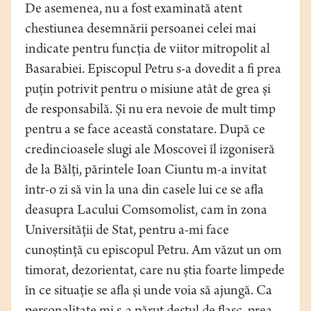
De asemenea, nu a fost examinată atent
chestiunea desemnării persoanei celei mai
indicate pentru funcția de viitor mitropolit al
Basarabiei. Episcopul Petru s-a dovedit a fi prea
puțin potrivit pentru o misiune atât de grea și
de responsabilă. Și nu era nevoie de mult timp
pentru a se face această constatare. După ce
credincioasele slugi ale Moscovei îl izgoniseră
de la Bălți, părintele Ioan Ciuntu m-a invitat
într-o zi să vin la una din casele lui ce se afla
deasupra Lacului Comsomolist, cam în zona
Universității de Stat, pentru a-mi face
cunoștință cu episcopul Petru. Am văzut un om
timorat, dezorientat, care nu știa foarte limpede
în ce situație se afla și unde voia să ajungă. Ca