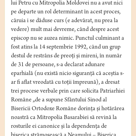
lui Petru cu Mitropolia Moldovei nu a avut nici
pe departe un rol determinant în acest proces,
căruia i se dăduse curs (e adevărat, nu prea la
vedere) mult mai devreme, când despre acest
episcop nu se auzea nimic. Punctul culminant a
fost atins la 14 septembrie 1992, când un grup
destul de restrâns de preoți și mireni, în număr
de 31 de persoane, s-a declarat adunare
eparhială (nu există nicio siguranță că aceștia s-
ar fi aflat vreodată cu toții împreună), a dresat
trei procese verbale prin care solicita Patriarhiei
Române „de a supune Sfântului Sinod al
Bisericii Ortodoxe Române dorința și hotărârea
noastră ca Mitropolia Basarabiei să revină la
rosturile ei canonice și la dependența de
biserica strămoșească a Neamului – Biserica