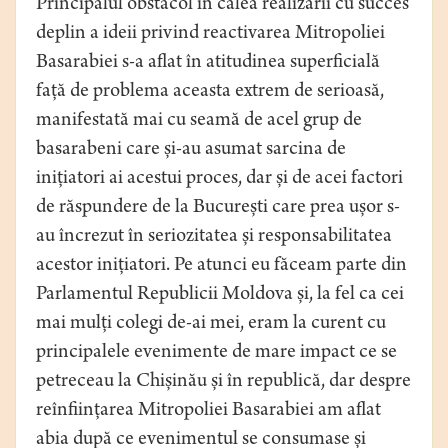
Principalul obstacol în calea realizării cu succes
deplin a ideii privind reactivarea Mitropoliei
Basarabiei s-a aflat în atitudinea superficială
față de problema aceasta extrem de serioasă,
manifestată mai cu seamă de acel grup de
basarabeni care și-au asumat sarcina de
inițiatori ai acestui proces, dar și de acei factori
de răspundere de la București care prea ușor s-
au încrezut în seriozitatea și responsabilitatea
acestor inițiatori. Pe atunci eu făceam parte din
Parlamentul Republicii Moldova și, la fel ca cei
mai mulți colegi de-ai mei, eram la curent cu
principalele evenimente de mare impact ce se
petreceau la Chișinău și în republică, dar despre
reînființarea Mitropoliei Basarabiei am aflat
abia după ce evenimentul se consumase și