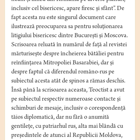
inclusiv cel bisericesc, apare firesc și sfânt”. De
fapt acesta nu este singurul document care
ilustrează preocuparea sa pentru soluționarea
litigiului bisericesc dintre București și Moscova.
Scrisoarea reluată în numărul de față al revistei
mărturisește despre încheierea bătăliei pentru
reînființarea Mitropoliei Basarabiei, dar și
despre faptul că diferendul româno-rus pe
subiectul acesta atât de spinos a rămas deschis.
Însă până la scrisoarea aceasta, Teoctist a avut
pe subiectul respectiv numeroase contacte și
schimburi de mesaje, inclusiv o corespondență
tăios diplomatică, dar nu fără o anumită
gentilețe, cu patriarhul rus, alta mai blândă cu
președintele de atunci al Republicii Moldova,