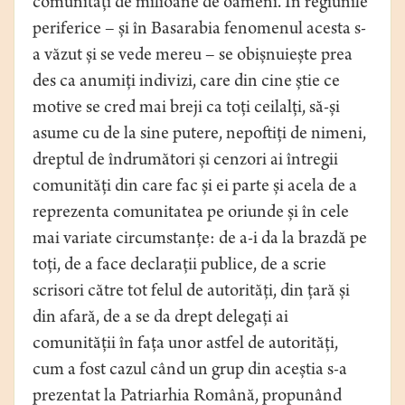
comunități de milioane de oameni. În regiunile
periferice – și în Basarabia fenomenul acesta s-
a văzut și se vede mereu – se obișnuiește prea
des ca anumiți indivizi, care din cine știe ce
motive se cred mai breji ca toți ceilalți, să-și
asume cu de la sine putere, nepoftiți de nimeni,
dreptul de îndrumători și cenzori ai întregii
comunități din care fac și ei parte și acela de a
reprezenta comunitatea pe oriunde și în cele
mai variate circumstanțe: de a-i da la brazdă pe
toți, de a face declarații publice, de a scrie
scrisori către tot felul de autorități, din țară și
din afară, de a se da drept delegați ai
comunității în fața unor astfel de autorități,
cum a fost cazul când un grup din aceștia s-a
prezentat la Patriarhia Română, propunând