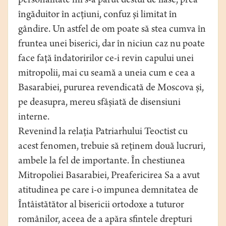
personalitate mi s-a părut destul de flasc, prea
îngăduitor în acțiuni, confuz și limitat în
gândire. Un astfel de om poate să stea cumva în
fruntea unei biserici, dar în niciun caz nu poate
face față îndatoririlor ce-i revin capului unei
mitropolii, mai cu seamă a uneia cum e cea a
Basarabiei, pururea revendicată de Moscova și,
pe deasupra, mereu sfâșiată de disensiuni
interne.
Revenind la relația Patriarhului Teoctist cu
acest fenomen, trebuie să reținem două lucruri,
ambele la fel de importante. În chestiunea
Mitropoliei Basarabiei, Preafericirea Sa a avut
atitudinea pe care i-o impunea demnitatea de
Întâistătător al bisericii ortodoxe a tuturor
românilor, aceea de a apăra sfintele drepturi