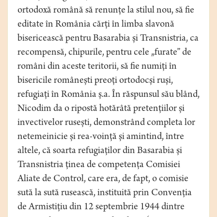
ortodoxă română să renunțe la stilul nou, să fie
editate în România cărți în limba slavonă
bisericească pentru Basarabia și Transnistria, ca
recompensă, chipurile, pentru cele „furate” de
români din aceste teritorii, să fie numiți în
bisericile românești preoți ortodocși ruși,
refugiați în România ș.a. În răspunsul său blând,
Nicodim da o ripostă hotărâtă pretențiilor și
invectivelor rusești, demonstrând completa lor
netemeinicie și rea-voință și amintind, între
altele, că soarta refugiaților din Basarabia și
Transnistria ținea de competența Comisiei
Aliate de Control, care era, de fapt, o comisie
sută la sută rusească, instituită prin Convenția
de Armistițiu din 12 septembrie 1944 dintre