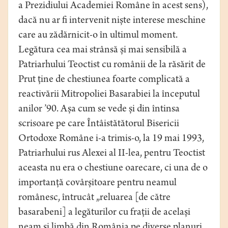
a Prezidiului Academiei Române în acest sens),
dacă nu ar fi intervenit niște interese meschine
care au zădărnicit-o în ultimul moment.
Legătura cea mai strânsă și mai sensibilă a
Patriarhului Teoctist cu românii de la răsărit de
Prut ține de chestiunea foarte complicată a
reactivării Mitropoliei Basarabiei la începutul
anilor ’90. Așa cum se vede și din întinsa
scrisoare pe care Întâistătătorul Bisericii
Ortodoxe Române i-a trimis-o, la 19 mai 1993,
Patriarhului rus Alexei al II-lea, pentru Teoctist
aceasta nu era o chestiune oarecare, ci una de o
importanță covârșitoare pentru neamul
românesc, întrucât „reluarea [de către
basarabeni] a legăturilor cu frații de același
neam și limbă din România pe diverse planuri,