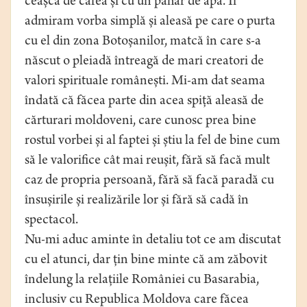
ceașcă de cafea și cu un pahar de apă. Îi
admiram vorba simplă și aleasă pe care o purta
cu el din zona Botoșanilor, matcă în care s-a
născut o pleiadă întreagă de mari creatori de
valori spirituale românești. Mi-am dat seama
îndată că făcea parte din acea spiță aleasă de
cărturari moldoveni, care cunosc prea bine
rostul vorbei și al faptei și știu la fel de bine cum
să le valorifice cât mai reușit, fără să facă mult
caz de propria persoană, fără să facă paradă cu
însușirile și realizările lor și fără să cadă în
spectacol.
Nu-mi aduc aminte în detaliu tot ce am discutat
cu el atunci, dar țin bine minte că am zăbovit
îndelung la relațiile României cu Basarabia,
inclusiv cu Republica Moldova care făcea