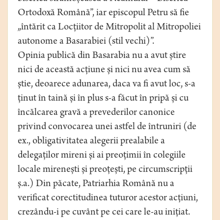
Ortodoxă Română”, iar episcopul Petru să fie
„întărit ca Locțiitor de Mitropolit al Mitropoliei
autonome a Basarabiei (stil vechi)”.
Opinia publică din Basarabia nu a avut știre
nici de această acțiune și nici nu avea cum să
știe, deoarece adunarea, daca va fi avut loc, s-a
ținut în taină și în plus s-a făcut în pripă și cu
încălcarea gravă a prevederilor canonice
privind convocarea unei astfel de întruniri (de
ex., obligativitatea alegerii prealabile a
delegaților mireni și ai preoțimii în colegiile
locale mirenești și preoțești, pe circumscripții
ș.a.) Din păcate, Patriarhia Română nu a
verificat corectitudinea tuturor acestor acțiuni,
crezându-i pe cuvânt pe cei care le-au inițiat.