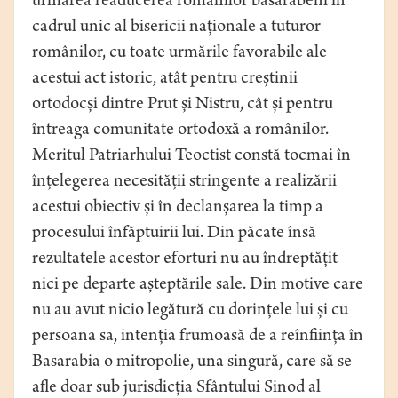
urmărea readucerea românilor basarabeni în
cadrul unic al bisericii naționale a tuturor
românilor, cu toate urmările favorabile ale
acestui act istoric, atât pentru creștinii
ortodocși dintre Prut și Nistru, cât și pentru
întreaga comunitate ortodoxă a românilor.
Meritul Patriarhului Teoctist constă tocmai în
înțelegerea necesității stringente a realizării
acestui obiectiv și în declanșarea la timp a
procesului înfăptuirii lui. Din păcate însă
rezultatele acestor eforturi nu au îndreptățit
nici pe departe așteptările sale. Din motive care
nu au avut nicio legătură cu dorințele lui și cu
persoana sa, intenția frumoasă de a reînființa în
Basarabia o mitropolie, una singură, care să se
afle doar sub jurisdicția Sfântului Sinod al