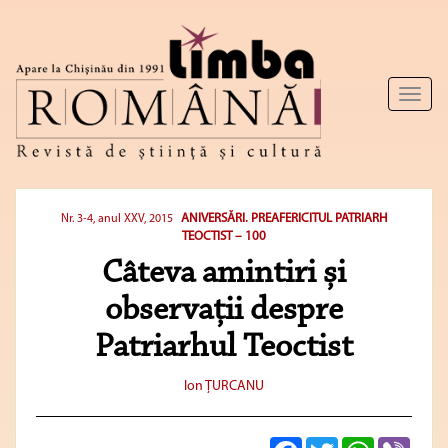
Toggl
naviga
ANIVERSĂRI. PREAFERICITUL PATRIARH
Nr. 3-4, anul XXV, 2015
TEOCTIST – 100
Câteva amintiri și
observații despre
Patriarhul Teoctist
Ion ŢURCANU
Facebook
Twitter
WhatsApp
Viber