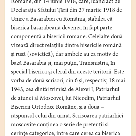
Române, din 14 iunie 1918, care, luând act de
Declarația Sfatului Țării din 27 martie 1918 de
Unire a Basarabiei cu România, stabilea că
biserica basarabeană devenea în fapt parte
componentă a bisericii române. Celelalte două
vizează direct relațiile dintre bisericile română
și rusă (sovietică), dar ambele au ca motiv de
bază Basarabia și, mai puțin, Transnistria, în
special biserica și clerul din aceste teritorii. Este
vorba de două scrisori, din 6 și, respectiv, 18 mai
1945, cea dintâi trimisă de Alexei I, Patriarhul
de atunci al Moscovei, lui Nicodim, Patriarhul
Bisericii Ortodoxe Române, și a doua –
răspunsul celui din urmă. Scrisoarea patriarhiei
moscovite conținea o serie de pretenții și
cerințe categorice, între care cerea ca biserica