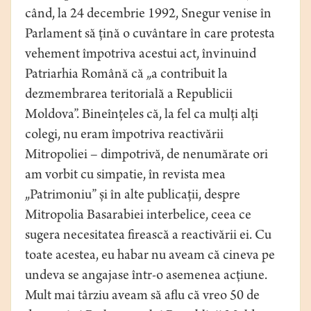
când, la 24 decembrie 1992, Snegur venise în
Parlament să țină o cuvântare în care protesta
vehement împotriva acestui act, învinuind
Patriarhia Română că „a contribuit la
dezmembrarea teritorială a Republicii
Moldova”. Bineînțeles că, la fel ca mulți alți
colegi, nu eram împotriva reactivării
Mitropoliei – dimpotrivă, de nenumărate ori
am vorbit cu simpatie, în revista mea
„Patrimoniu” și în alte publicații, despre
Mitropolia Basarabiei interbelice, ceea ce
sugera necesitatea firească a reactivării ei. Cu
toate acestea, eu habar nu aveam că cineva pe
undeva se angajase într-o asemenea acțiune.
Mult mai târziu aveam să aflu că vreo 50 de