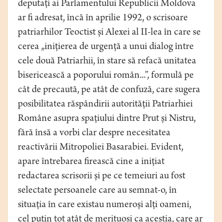
deputați ai Parlamentului Republicii Moldova
ar fi adresat, încă în aprilie 1992, o scrisoare
patriarhilor Teoctist și Alexei al II-lea în care se
cerea „inițierea de urgență a unui dialog între
cele două Patriarhii, în stare să refacă unitatea
bisericească a poporului român...”, formulă pe
cât de precaută, pe atât de confuză, care sugera
posibilitatea răspândirii autorității Patriarhiei
Române asupra spațiului dintre Prut și Nistru,
fără însă a vorbi clar despre necesitatea
reactivării Mitropoliei Basarabiei. Evident,
apare întrebarea firească cine a inițiat
redactarea scrisorii și pe ce temeiuri au fost
selectate persoanele care au semnat-o, în
situația în care existau numeroși alți oameni,
cel puțin tot atât de merituoși ca aceștia, care ar