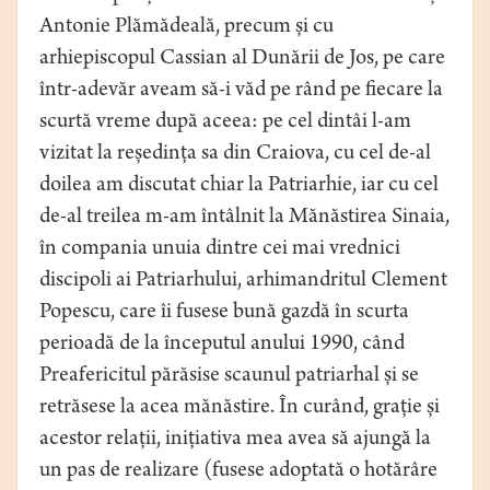
Antonie Plămădeală, precum și cu
arhiepiscopul Cassian al Dunării de Jos, pe care
într-adevăr aveam să-i văd pe rând pe fiecare la
scurtă vreme după aceea: pe cel dintâi l-am
vizitat la reședința sa din Craiova, cu cel de-al
doilea am discutat chiar la Patriarhie, iar cu cel
de-al treilea m-am întâlnit la Mănăstirea Sinaia,
în compania unuia dintre cei mai vrednici
discipoli ai Patriarhului, arhimandritul Clement
Popescu, care îi fusese bună gazdă în scurta
perioadă de la începutul anului 1990, când
Preafericitul părăsise scaunul patriarhal și se
retrăsese la acea mănăstire. În curând, grație și
acestor relații, inițiativa mea avea să ajungă la
un pas de realizare (fusese adoptată o hotărâre