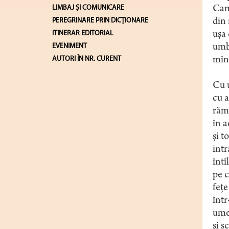
LIMBAJ ŞI COMUNICARE
Cam
PEREGRINARE PRIN DICȚIONARE
din
ITINERAR EDITORIAL
ușa 
EVENIMENT
umb
AUTORI ÎN NR. CURENT
mîn
Cu 
cu a
răm
în a
și t
int
înt
pe c
fețe
într
umer
și s