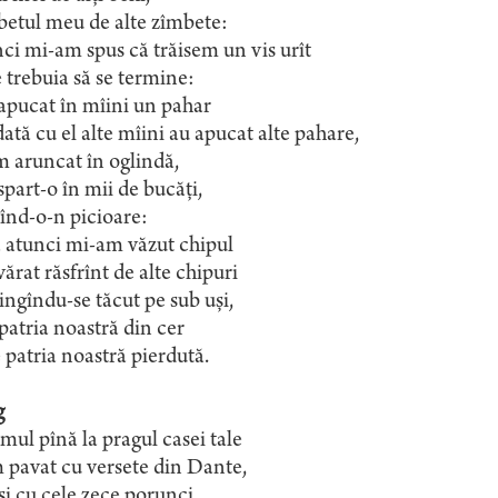
betul meu de alte zîmbete:
ci mi-am spus că trăisem un vis urît
 trebuia să se termine:
apucat în mîini un pahar
dată cu el alte mîini au apucat alte pahare,
m aruncat în oglindă,
part-o în mii de bucăți,
înd-o-n picioare:
 atunci mi-am văzut chipul
ărat răsfrînt de alte chipuri
ingîndu-se tăcut pe sub uși,
patria noastră din cer
 patria noastră pierdută.
g
ul pînă la pragul casei tale
 pavat cu versete din Dante,
și cu cele zece porunci,