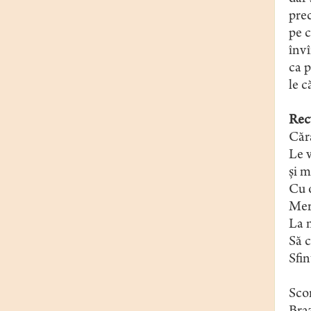
prec
pe c
învî
ca p
le c
Rec
Căra
Le 
și m
Cu o
Mer
La m
Să 
Sfin
Sco