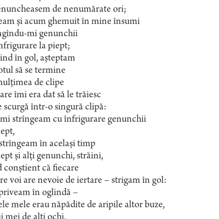
enuncheasem de nenumărate ori;
team și acum ghemuit în mine însumi
îngîndu-mi genunchii
nfrigurare la piept;
ind în gol, așteptam
otul să se termine
mulțimea de clipe
are îmi era dat să le trăiesc
e scurgă într-o singură clipă:
îmi strîngeam cu înfrigurare genunchii
iept,
strîngeam în același timp
iept și alți genunchi, străini,
d conștient că fiecare
re voi are nevoie de iertare – strigam în gol:
priveam în oglindă –
le mele erau năpădite de aripile altor buze,
i mei de alți ochi,