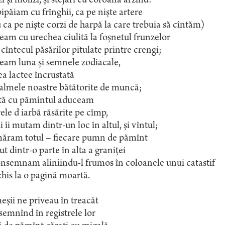
i și molizi, și stejari cu coroana arzînd:
ipăiam cu frînghii, ca pe niște artere
 ca pe niște corzi de harpă la care trebuia să cîntăm)
eam cu urechea ciulită la foșnetul frunzelor
a cîntecul păsărilor pitulate printre crengi;
eam luna și semnele zodiacale,
a lactee încrustată
almele noastre bătătorite de muncă;
tă cu pămîntul aduceam
irele d iarbă răsărite pe cîmp,
i îi mutam dintr-un loc în altul, și vîntul;
ăram totul – fiecare pumn de pămînt
ut dintr-o parte în alta a graniței
onsemnam aliniindu-l frumos în coloanele unui catastif
his la o pagină moartă.
șii ne priveau în treacăt
emnînd în registrele lor