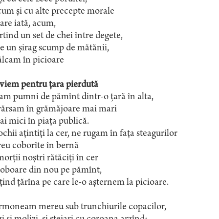
um și cu alte precepte morale
are iată, acum,
rtind un set de chei între degete,
e un șirag scump de mătănii,
ălcam în picioare
viem pentru țara pierdută
m pumni de pămînt dintr-o țară în alta,
vărsam în grămăjoare mai mari
ai mici în piața publică.
chii ațintiți la cer, ne rugam în fața steagurilor
eu coborîte în bernă
orții noștri rătăciți în cer
coboare din nou pe pămînt,
țind țărîna pe care le-o așternem la picioare.
rmoneam mereu sub trunchiurile copacilor,