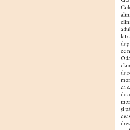
saci
Colo
alin
cîin
adu
lătr
dup
ce n
Odat
clam
duce
mor
ca s
duce
mom
și p
dea
dre