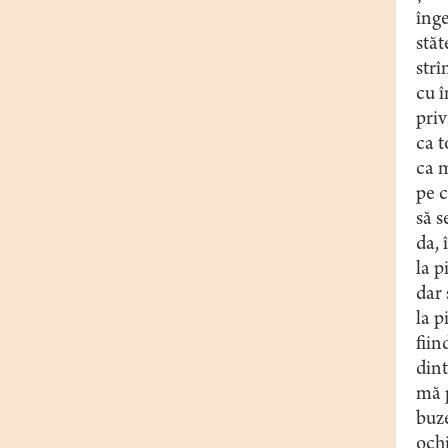
îng
stă
str
cu î
priv
ca t
ca 
pe c
să s
da, 
la p
dar 
la p
fiin
dint
mă 
buze
ochi