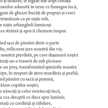
o și îndărăt; le legam sub aripi cenușa
bunilor adunată în urne ce fumegau încă,
egam de gheare bucăți de prapuri și cruci
e trimiteam ca pe niște soli,
e niște arhangheli luminoși
ara străină și apoi îi chemam înapoi.
nd saci de pămînt dintr-o parte
lta, refăceam țara noastră din vis,
 noastră pierdută, pe care dușmanii noștri
zuți ne-o traseră de sub picioare
e un preș, transformînd spinările noastre
îrpe, în mopuri de șters murdăria și praful;
nd pămînt cu sacii și pumnii,
rătam copiilor noștri,
r născuți și celor nenăscuți încă,
a cea dreaptă ce duce spre lumină;
mați cu credință și răbdare,