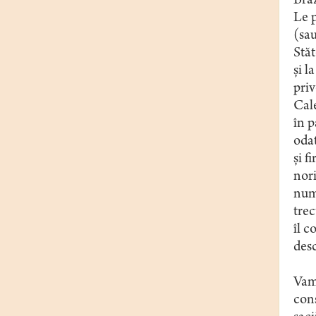
Braz
Le p
(sau
Stăt
și l
priv
Cale
în p
oda
și f
nori
num
trec
îl c
desc
Vame
cons