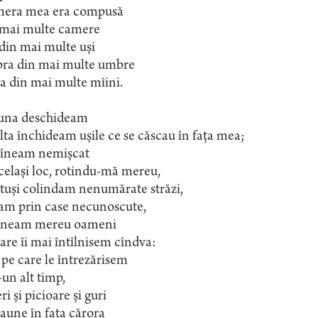
era mea era compusă
 mai multe camere
din mai multe uși
ra din mai multe umbre
a din mai multe mîini.
una deschideam
lta închideam ușile ce se căscau în fața mea;
îneam nemișcat
celași loc, rotindu-mă mereu,
otuși colindam nenumărate străzi,
ram prin case necunoscute,
îlneam mereu oameni
are îi mai întîlnisem cîndva:
 pe care le întrezărisem
-un alt timp,
i și picioare și guri
caune în fața cărora