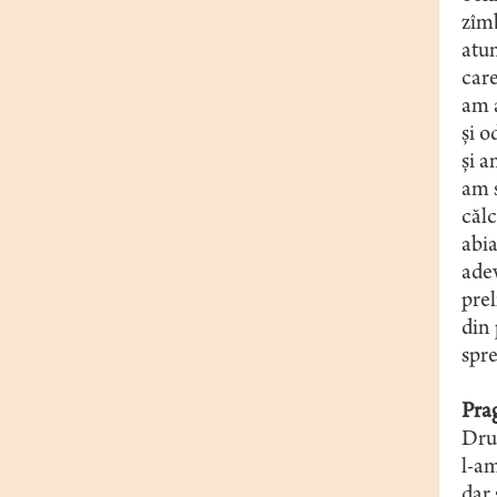
zîm
atun
care
am 
și o
și a
am s
călc
abia
adev
prel
din 
spre
Pra
Drum
l-am
dar 