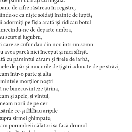
i de pămînt cărați cu migală.
ane de cifre răsăreau în registre,
iindu-se ca niște soldați înainte de luptă;
ii adormiți pe fîșia arată își ridicau botul
lmecîndu-ne de departe umbra,
au scurt și lugubru,
ă care se cufundau din nou într-un somn
u avea parcă nici început și nici sfîrșit.
ă cu pămîntul căram și firele de iarbă,
ele de păr și mucurile de țigări adunate de pe străzi,
am într-o parte și alta
mintele morților noștri
ă ne binecuvînteze țărîna,
am și apele, și vîntul,
eam norii de pe cer
ăsările ce-și fîlfîiau aripile
supra sîrmei ghimpate;
sam porumbeii călători să facă drumul