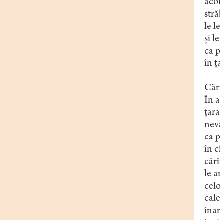
acol
stră
le l
și l
ca p
în ț
Cărî
În a
țara
nevă
ca p
în c
cărî
le a
celo
cale
înar