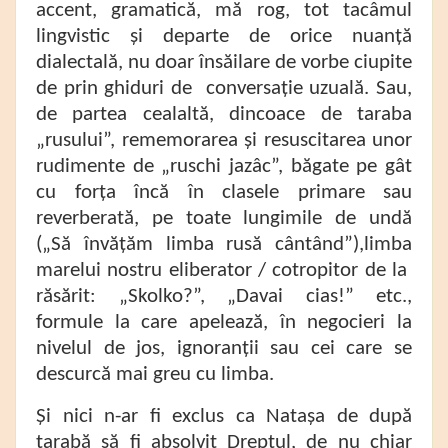
accent, gramatică, mă rog, tot tacâmul
lingvistic și departe de orice nuanță
dialectală, nu doar însăilare de vorbe ciupite
de prin ghiduri de conversație uzuală. Sau,
de partea cealaltă, dincoace de taraba
„rusului”, rememorarea și resuscitarea unor
rudimente de „ruschi jazâc”, băgate pe gât
cu forța încă în clasele primare sau
reverberată, pe toate lungimile de undă
(„Să învățăm limba rusă cântând”),limba
marelui nostru eliberator / cotropitor de la
răsărit: „Skolko?”, „Davai cias!” etc.,
formule la care apelează, în negocieri la
nivelul de jos, ignoranții sau cei care se
descurcă mai greu cu limba.
Și nici n-ar fi exclus ca Natașa de după
tarabă să fi absolvit Dreptul, de nu chiar