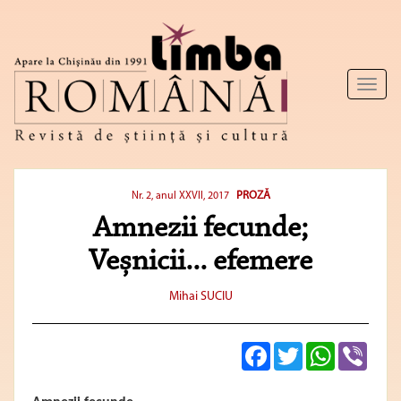
Toggl
naviga
PROZĂ
Nr. 2, anul XXVII, 2017
Amnezii fecunde;
Veșnicii... efemere
Mihai SUCIU
Facebook
Twitter
WhatsApp
Viber