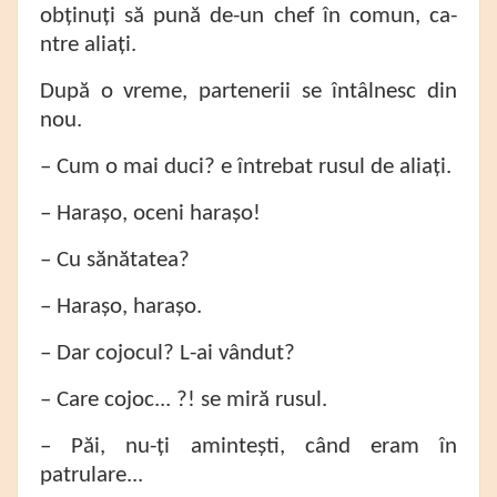
obținuți să pună de-un chef în comun, ca-
ntre aliați.
După o vreme, partenerii se întâlnesc din
nou.
– Cum o mai duci? e întrebat rusul de aliați.
– Harașo, oceni harașo!
– Cu sănătatea?
– Harașo, harașo.
– Dar cojocul? L-ai vândut?
– Care cojoc... ?! se miră rusul.
– Păi, nu-ți amintești, când eram în
patrulare...