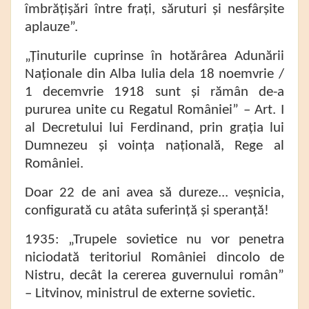
îmbrățișări între frați, săruturi și nesfârșite
aplauze”.
„Ținuturile cuprinse în hotărârea Adunării
Naționale din Alba Iulia dela 18 noemvrie /
1 decemvrie 1918 sunt și rămân de-a
pururea unite cu Regatul României” – Art. I
al Decretului lui Ferdinand, prin grația lui
Dumnezeu și voința națională, Rege al
României.
Doar 22 de ani avea să dureze... veșnicia,
configurată cu atâta suferință și speranță!
1935: „Trupele sovietice nu vor penetra
niciodată teritoriul României dincolo de
Nistru, decât la cererea guvernului român”
– Litvinov, ministrul de externe sovietic.