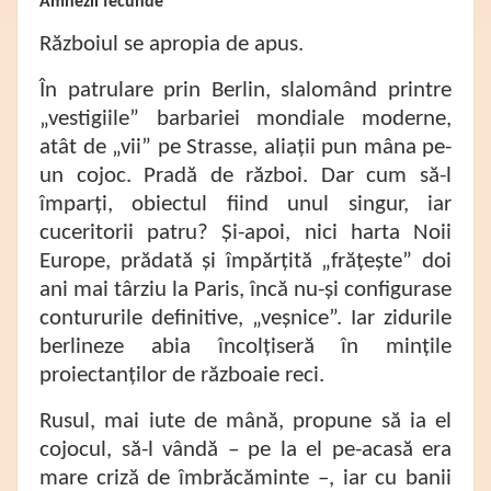
Amnezii fecunde
Războiul se apropia de apus.
În patrulare prin Berlin, slalomând printre
„vestigiile” barbariei mondiale moderne,
atât de „vii” pe Strasse, aliații pun mâna pe-
un cojoc. Pradă de război. Dar cum să-l
împarți, obiectul fiind unul singur, iar
cuceritorii patru? Și-apoi, nici harta Noii
Europe, prădată și împărțită „frățește” doi
ani mai târziu la Paris, încă nu-și configurase
contururile definitive, „veșnice”. Iar zidurile
berlineze abia încolțiseră în mințile
proiectanților de războaie reci.
Rusul, mai iute de mână, propune să ia el
cojocul, să-l vândă – pe la el pe-acasă era
mare criză de îmbrăcăminte –, iar cu banii