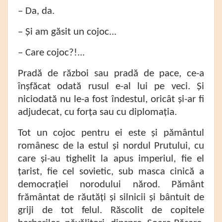
– Da, da.
– Și am găsit un cojoc...
– Care cojoc?!...
Pradă de război sau pradă de pace, ce-a
înșfăcat odată rusul e-al lui pe veci. Și
niciodată nu le-a fost îndestul, oricât și-ar fi
adjudecat, cu forța sau cu diplomația.
Tot un cojoc pentru ei este și pământul
românesc de la estul și nordul Prutului, cu
care și-au tighelit la apus imperiul, fie el
țarist, fie cel sovietic, sub masca cinică a
democrației norodului nărod. Pământ
frământat de răutăți și silnicii și bântuit de
griji de tot felul. Răscolit de copitele