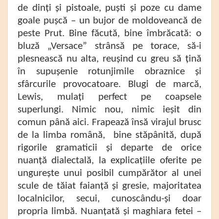
de dinți și pistoale, puști și poze cu dame
goale pușcă – un bujor de moldoveancă de
peste Prut. Bine făcută, bine îmbrăcată: o
bluză „Versace” strânsă pe torace, să-i
plesnească nu alta, reușind cu greu să țină
în supușenie rotunjimile obraznice și
sfârcurile provocatoare. Blugi de marcă,
Lewis, mulați perfect pe coapsele
superlungi. Nimic nou, nimic ieșit din
comun până aici. Frapează însă virajul brusc
de la limba română, bine stăpânită, după
rigorile gramaticii și departe de orice
nuanță dialectală, la explicațiile oferite pe
ungurește unui posibil cumpărător al unei
scule de tăiat faianță și gresie, majoritatea
localnicilor, secui, cunoscându-și doar
propria limbă. Nuanțată și maghiara fetei –