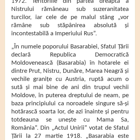
1972. Teritoriile din partea dreaptă a
Nistrului rămâneau sub suzeranitatea
turcilor, iar cele de pe malul stâng „vor
rămâne sub stăpânirea absolută și
incontestabilă a Imperiului Rus”.
„În numele poporului Basarabiei, Sfatul Țării
declară Republica Democratică
Moldovenească (Basarabia) în hotarele ei
dintre Prut, Nistru, Dunăre, Marea Neagră și
vechile granițe cu Austria, ruptă acum o
sută și mai bine de ani din trupul vechii
Moldove, în puterea dreptului de neam, pe
baza principiului ca noroadele singure să-și
hotărască soarta lor, de azi înainte și pentru
totdeauna se unește cu Mama Sa,
România”. Din „Actul Unirii” votat de Sfatul
Țării la 27 martie 1918. „Basarabia este