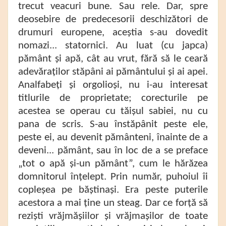
trecut veacuri bune. Sau rele. Dar, spre
deosebire de predecesorii deschizători de
drumuri europene, aceștia s-au dovedit
nomazi... statornici. Au luat (cu japca)
pământ și apă, cât au vrut, fără să le ceară
adevăraților stăpâni ai pământului și ai apei.
Analfabeți și orgolioși, nu i-au interesat
titlurile de proprietate; corecturile pe
acestea se operau cu tăișul sabiei, nu cu
pana de scris. S-au înstăpânit peste ele,
peste ei, au devenit pământeni, înainte de a
deveni... pământ, sau în loc de a se preface
„tot o apă și-un pământ”, cum le hărăzea
domnitorul înțelept. Prin număr, puhoiul îi
copleșea pe băștinași. Era peste puterile
acestora a mai ține un steag. Dar ce forță să
reziști vrăjmășiilor și vrăjmașilor de toate