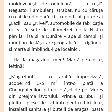
moldovenești de odinioară – „la ruși”.
Negustorii ambulanți străbat, nu cu căruța
cu cai de odinioară, ci strunind caii putere ai
„Lăzii” sau „Nivei”, automobile de fabricație
rusească, sute de kilometrei, de la Nistru
pân la Tisa și la Dunăre – ape și câmpii și
munți în desfășurare geografică – strigându-
și marfa și îmbiindu-i pe localnici.
– Hai la magazinul meu! Marfă pe cinste,
ieftină!
„Magazinul” – o tarabă improvizată,
2
acoperind 5-6 m
într-o piață a
Gheorghienilor, primul orășel de pe Mureș
din preajma izvorului. Printre șuruburi și
piulițe, piese de schimb pentru biciclete,
instalații sanitare și butelii de aragaz, pastă