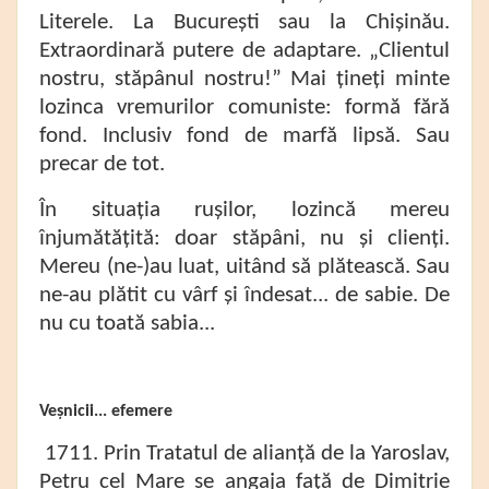
Literele. La București sau la Chișinău.
Extraordinară putere de adaptare. „Clientul
nostru, stăpânul nostru!” Mai țineți minte
lozinca vremurilor comuniste: formă fără
fond. Inclusiv fond de marfă lipsă. Sau
precar de tot.
În situația rușilor, lozincă mereu
înjumătățită: doar stăpâni, nu și clienți.
Mereu (ne-)au luat, uitând să plătească. Sau
ne-au plătit cu vârf și îndesat... de sabie. De
nu cu toată sabia...
Veșnicii... efemere
1711. Prin Tratatul de alianță de la Yaroslav,
Petru cel Mare se angaja față de Dimitrie