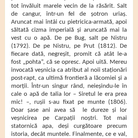
tot învăluit marele vecin de la răsărit. Salt
de cangur, într-un fel de șotron uriaș.
Aruncat mai întâi cu pietricica-armată, apoi
săltată cizma imperială și aruncată mai la
vest cu o apă. De pe Bug, salt pe Nistru
(1792). De pe Nistru, pe Prut (1812). De
fiecare dată, negreșit, promit că atât le-a
fost „pohta”, că se opresc. Apoi uită. Mereu
invocată veșnicia ca atribut al noii staționări
post-rapt, ca ultimă frontieră a lăcomiei și a
morții. Într-un singur rând, neieșindu-le în
cale o apă de talia lor – Siretul le era prea
mic! –, rușii s-au fixat pe munte (1806).
Doar șase ani avea să le dureze și lor
veșnicirea pe Carpații noștri. Tot mai
statornică apa, deși curgătoare precum
istoria, decât muntele. Finalmente, ce e val,