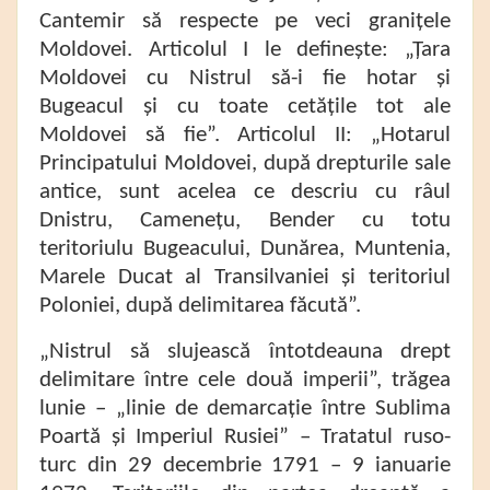
Cantemir să respecte pe veci granițele
Moldovei. Articolul I le definește: „Țara
Moldovei cu Nistrul să-i fie hotar și
Bugeacul și cu toate cetățile tot ale
Moldovei să fie”. Articolul II: „Hotarul
Principatului Moldovei, după drepturile sale
antice, sunt acelea ce descriu cu râul
Dnistru, Camenețu, Bender cu totu
teritoriulu Bugeacului, Dunărea, Muntenia,
Marele Ducat al Transilvaniei și teritoriul
Poloniei, după delimitarea făcută”.
„Nistrul să slujească întotdeauna drept
delimitare între cele două imperii”, trăgea
lunie – „linie de demarcație între Sublima
Poartă și Imperiul Rusiei” – Tratatul ruso-
turc din 29 decembrie 1791 – 9 ianuarie