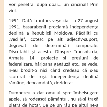
Vor penetra, după doar... un cincinal! Prin
viol.
1991. Dată la întors veșnicia. La 27 august
1991, basarabenii proclamă independența
deplină a Republicii Moldova. Păcăliți cu
„veciile”, cotesc pe alt adjectiv-suport,
degrevat de determinări temporale.
Discutabil și acesta. Dinspre Transnistria,
Armata 14, proiecte și presiuni de
federalizare, hârjoana găgăuză etc., se vede,
n-au brodit-o nici când credeau că s-au
scuturat de ruși. Independența deplină
rămâne, deocamdată, deziderat.
Dumnezeu a dat omului spre îmbelșugare
apele, să rodească pământul, nu să-și tragă
piatră de hotar. De pe un râu pe altul ne-a