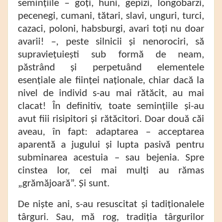
semințiile – goți, huni, gepizi, longobarzi,
pecenegi, cumani, tătari, slavi, unguri, turci,
cazaci, poloni, habsburgi, avari toți nu doar
avarii! –, peste silnicii și nenorociri, să
supraviețuiești sub formă de neam,
păstrând și perpetuând elementele
esențiale ale ființei naționale, chiar dacă la
nivel de individ s-au mai rătăcit, au mai
clacat! În definitiv, toate semințiile și-au
avut fiii risipitori și rătăcitori. Doar două căi
aveau, în fapt: adaptarea – acceptarea
aparentă a jugului și lupta pasivă pentru
subminarea acestuia – sau bejenia. Spre
cinstea lor, cei mai mulți au rămas
„grămăjoară”. Și sunt.
De niște ani, s-au resuscitat și tadiționalele
târguri. Sau, mă rog, tradiția târgurilor