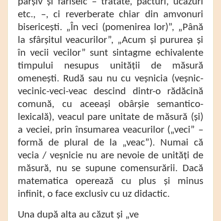
parșiv și fariseic – tratate, pacturi, ucazuri
etc., –, ci reverberate chiar din amvonuri
bisericești. „În veci (pomenirea lor)”, „Până
la sfârșitul veacurilor”, „Acum și pururea și
în vecii vecilor” sunt sintagme echivalente
timpului nesupus unității de măsură
omenești. Rudă sau nu cu veșnicia (veșnic-
vecinic-veci-veac descind dintr-o rădăcină
comună, cu aceeași obârșie semantico-
lexicală), veacul pare unitate de măsură (și)
a veciei, prin însumarea veacurilor („veci” –
formă de plural de la „veac”). Numai că
vecia / veșnicie nu are nevoie de unități de
măsură, nu se supune comensurării. Dacă
matematica operează cu plus și minus
infinit, o face exclusiv cu uz didactic.
Una după alta au căzut și „ve