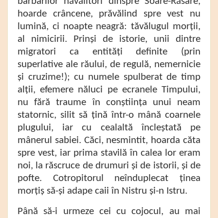
barbarilor năvălitori dinspre Soare-Răsare,
hoarde crâncene, prăvălind spre vest nu
lumină, ci noapte neagră: tăvălugul morții,
al nimicirii. Prinși de istorie, unii dintre
migratori ca entități definite (prin
superlative ale răului, de regulă, nemernicie
și cruzime!); cu numele spulberat de timp
alții, efemere năluci pe ecranele Timpului,
nu fără traume în conștiința unui neam
statornic, silit să țină într-o mână coarnele
plugului, iar cu cealaltă încleștată pe
mânerul sabiei. Căci, nesmintit, hoarda căta
spre vest, iar prima stavilă în calea lor eram
noi, la răscruce de drumuri și de istorii, și de
pofte. Cotropitorul neînduplecat ținea
morțiș să-și adape caii în Nistru și-n Istru.
Până să-i urmeze cei cu cojocul, au mai