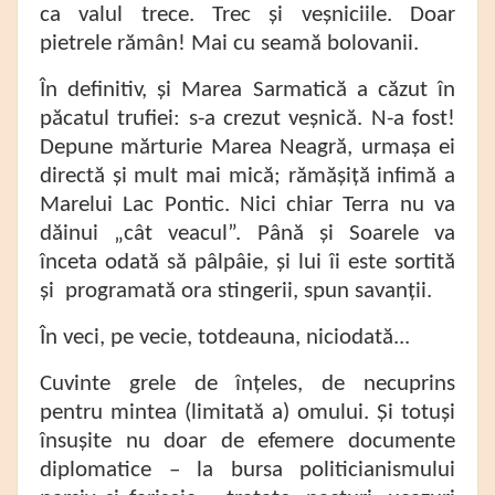
ca valul trece. Trec și veșniciile. Doar
pietrele rămân! Mai cu seamă bolovanii.
În definitiv, și Marea Sarmatică a căzut în
păcatul trufiei: s-a crezut veșnică. N-a fost!
Depune mărturie Marea Neagră, urmașa ei
directă și mult mai mică; rămășiță infimă a
Marelui Lac Pontic. Nici chiar Terra nu va
dăinui „cât veacul”. Până și Soarele va
înceta odată să pâlpâie, și lui îi este sortită
și programată ora stingerii, spun savanții.
În veci, pe vecie, totdeauna, niciodată...
Cuvinte grele de înțeles, de necuprins
pentru mintea (limitată a) omului. Și totuși
însușite nu doar de efemere documente
diplomatice – la bursa politicianismului