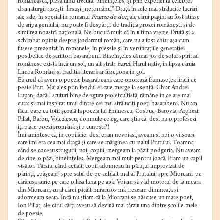
românească, piesa fiind trecută, bineînţeles, şi prin experienţa celebrei
dramaturgii ruseşti. Însuşi „neromânul” Druţă în cele mai strălucite lucrări
ale sale, în special în romanul
Frunze de dor
, ale cărui pagini au fost atinse
de aripa geniului, nu poate fi despărţit de tradiţia prozei româneşti şi de
simţirea noastră naţională. Ne bucură mult că în ultima vreme Druţă şi-a
schimbat opinia despre jandarmul român, care nu a fost chiar aşa cum
fusese prezentat în romanele, în piesele şi în versificaţiile generaţiei
postbelice de scriitori basarabeni. Bineînţeles că mai jos de solul spiritual
românesc există încă un sol, un alt strat:
harul
. Harul nativ, în lipsa căruia
Limba Română şi tradiţia literară ar funcţiona în gol.
Eu cred că avem o poezie basarabeană care onorează frumuseţea liricii de
peste Prut. Mai ales prin fondul ei care merge la esenţă. Chiar Andrei
Lupan, dacă-l scuturi bine de zgura proletcultistă, rămâne în ce are mai
curat şi mai inspirat unul dintre cei mai străluciţi poeţi basarabeni. Nu am
făcut oare cu toţii şcoală la poezia lui Eminescu, Coşbuc, Bacovia, Arghezi,
Pillat, Barbu, Voiculescu, domnule coleg, care ştiu că, deşi nu o profesezi,
îţi place poezia română şi o cunoşti?!
Îmi amintesc că, în copilărie, deşi eram nevoiaşi, aveam şi noi o viişoară,
care îmi era cea mai dragă şi care se mărginea cu malul Prutului. Toamna,
când se coceau strugurii, noi, copiii, mergeam la păzit podgoria. Nu aveam
de cine-o păzi, bineînţeles. Mergeam mai mult pentru joacă. Eram un copil
visător. Târziu, când ceilalţi copii adormeau în pătuţul improvizat de
părinţi, „păşeam” spre satul de pe celălalt mal al Prutului, spre Miorcani, pe
cărăruşa aurie pe care o lăsa luna pe apă. Voiam să văd motorul de la moara
din Miorcani, cu al cărei pâcâit miraculos mă trezeam dimineaţa şi
adormeam seara. Încă nu ştiam că la Miorcani se născuse un mare poet,
Ion Pillat, ale cărui cărţi aveau să devină mai târziu una dintre şcolile mele
de poezie.