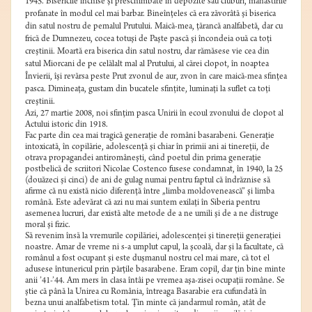
1945. Bisericile închise şi preschimbate în depozite sau cluburi, mănăstirile
profanate în modul cel mai barbar. Bineînţeles că era zăvorâtă şi biserica
din satul nostru de pemalul Prutului. Maică-mea, ţărancă analfabetă, dar cu
frică de Dumnezeu, cocea totuşi de Paşte pască şi încondeia ouă ca toţi
creştinii. Moartă era biserica din satul nostru, dar rămăsese vie cea din
satul Miorcani de pe celălalt mal al Prutului, al cărei clopot, în noaptea
Învierii, îşi revărsa peste Prut zvonul de aur, zvon în care maică-mea sfinţea
pasca. Dimineaţa, gustam din bucatele sfinţite, luminaţi la suflet ca toţi
creştinii.
Azi, 27 martie 2008, noi sfinţim pasca Unirii în ecoul zvonului de clopot al
Actului istoric din 1918.
Fac parte din cea mai tragică generaţie de români basarabeni. Generaţie
intoxicată, în copilărie, adolescenţă şi chiar în primii ani ai tinereţii, de
otrava propagandei antiromâneşti, când poetul din prima generaţie
postbelică de scriitori Nicolae Costenco fusese condamnat, în 1940, la 25
(douăzeci şi cinci) de ani de gulag numai pentru faptul că îndrăznise să
afirme că nu există nicio diferenţă între „limba moldovenească” şi limba
română. Este adevărat că azi nu mai suntem exilaţi în Siberia pentru
asemenea lucruri, dar există alte metode de a ne umili şi de a ne distruge
moral şi fizic.
Să revenim însă la vremurile copilăriei, adolescenţei şi tinereţii generaţiei
noastre. Amar de vreme ni s-a umplut capul, la şcoală, dar şi la facultate, că
românul a fost ocupant şi este duşmanul nostru cel mai mare, că tot el
adusese întunericul prin părţile basarabene. Eram copil, dar ţin bine minte
anii ’41-’44. Am mers în clasa întâi pe vremea aşa-zisei ocupaţii române. Se
ştie că până la Unirea cu România, întreaga Basarabie era cufundată în
bezna unui analfabetism total. Ţin minte că jandarmul român, atât de