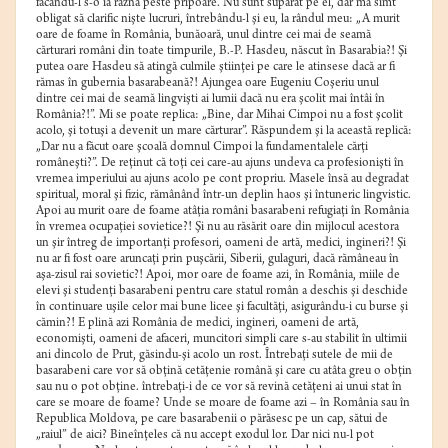
făcându-l s-o ia razna peste pripoare. Nu sunt supărat pe el, dar mă simt
obligat să clarific nişte lucruri, întrebându-l şi eu, la rândul meu: „A murit
oare de foame în România, bunăoară, unul dintre cei mai de seamă
cărturari români din toate timpurile, B.-P. Hasdeu, născut în Basarabia?! Şi
putea oare Hasdeu să atingă culmile ştiinţei pe care le atinsese dacă ar fi
rămas în gubernia basarabeană?! Ajungea oare Eugeniu Coşeriu unul
dintre cei mai de seamă lingvişti ai lumii dacă nu era şcolit mai întâi în
România?!”. Mi se poate replica: „Bine, dar Mihai Cimpoi nu a fost şcolit
acolo, şi totuşi a devenit un mare cărturar”. Răspundem şi la această replică:
„Dar nu a făcut oare şcoală domnul Cimpoi la fundamentalele cărţi
româneşti?”. De reţinut că toţi cei care-au ajuns undeva ca profesionişti în
vremea imperiului au ajuns acolo pe cont propriu. Masele însă au degradat
spiritual, moral şi fizic, rămânând într-un deplin haos şi întuneric lingvistic.
Apoi au murit oare de foame atâţia români basarabeni refugiaţi în România
în vremea ocupaţiei sovietice?! Şi nu au răsărit oare din mijlocul acestora
un şir întreg de importanţi profesori, oameni de artă, medici, ingineri?! Şi
nu ar fi fost oare aruncaţi prin puşcării, Siberii, gulaguri, dacă rămâneau în
aşa-zisul rai sovietic?! Apoi, mor oare de foame azi, în România, miile de
elevi şi studenţi basarabeni pentru care statul român a deschis şi deschide
în continuare uşile celor mai bune licee şi facultăţi, asigurându-i cu burse şi
cămin?! E plină azi România de medici, ingineri, oameni de artă,
economişti, oameni de afaceri, muncitori simpli care s-au stabilit în ultimii
ani dincolo de Prut, găsindu-şi acolo un rost. Întrebaţi sutele de mii de
basarabeni care vor să obţină cetăţenie română şi care cu atâta greu o obţin
sau nu o pot obţine. întrebaţi-i de ce vor să revină cetăţeni ai unui stat în
care se moare de foame? Unde se moare de foame azi – în România sau în
Republica Moldova, pe care basarabenii o părăsesc pe un cap, sătui de
„raiul” de aici? Bineînţeles că nu accept exodul lor. Dar nici nu-l pot