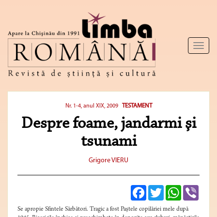
Toggl
naviga
TESTAMENT
Nr. 1-4, anul XIX, 2009
Despre foame, jandarmi şi
tsunami
Grigore VIERU
Facebook
Twitter
WhatsApp
Viber
Se apropie Sfintele Sărbători. Tragic a fost Paştele copilăriei mele după