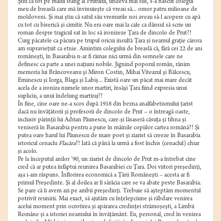
Ştiu că tot pe malul stâng al Prutului, undeva mai sus, s-a născut colegul
meu de breaslă care mă învinuieşte că vreau să... omor patru milioane de
moldoveni. Şi mai ştiu că satul său vre­murile noi aveau să-l acopere cu apă
cu tot cu biserică şi cimitir. Nu era oare mai la cale ca dânsul să scrie un
roman despre tragicul sat în loc să ironizeze Ţara de dincolo de Prut?!
Curg păcatele ca păcura pe trupul oricui insultă Ţara şi neamul graţie cărora
am supravieţuit ca etnie. Amintim colegului de breaslă că, fără cei 22 de ani
româneşti, în Basarabia n-ar fi rămas nici urmă din semnele care ne
definesc ca parte a unei naţiuni nobile. Jignind poporul român, rănim
memoria lui Brâncoveanu şi Miron Costin, Mihai Viteazul şi Bălcescu,
Eminescu şi Iorga, Blaga şi Labiş... Există oare un păcat mai mare decât
acela de a ironiza numele unor martiri, însăşi Ţara fiind expresia unui
supliciu, a unui îndelung martiraj?!
În fine, cine oare ne-a scos după 1918 din bezna analfa­betismului ţarist
dacă nu învăţătorii şi profesorii de dincolo de Prut – o întreagă oaste,
inclusiv părinţii lui Adrian Păunescu, care-şi lăsaseră căsuţa şi tihna şi
veniseră în Basarabia pentru a pune în mâinile copiilor cartea română?! Şi
putea oare harul lui Păunescu de mare poet şi ziarist să creeze în Basarabia
istoricul cenaclu
Flacăra
?! Iată că până la urmă a fost închis (cenaclul) chiar
şi acolo.
Pe la începutul anilor ’90, un ziarist de dincolo de Prut m-a întrebat cine
cred că ar putea înfăptui reunirea Basarabiei cu Ţara. Doi viitori preşedinţi,
aşa i-am răspuns. Înflorirea economică a Ţării Româneşti – acesta ar fi
primul Preşedinte. Şi al doilea ar fi sărăcia care se va abate peste Basarabia.
Se pare că îi avem azi pe ambii preşedinţi. Trebuie să aşteptăm momentul
potrivit reunirii. Mai exact, să ajutăm cu înţelepciune şi răbdare venirea
acelui moment prin ocrotirea şi apărarea credinţei strămoşeşti, a Limbii
Române şi a istoriei neamului în învăţământ. Eu, personal, cred în venirea