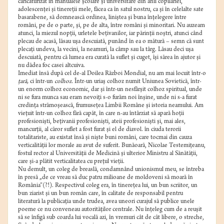
caricaturizat în manualele şcolare şi universitare din anii copilăriei,
adolescenţei şi tinereţii mele, făcea ca în satul nostru, ca şi în celelalte sate
basarabene, să domnească ordinea, liniştea şi buna înţelegere între
români, pe de o parte, şi, pe de alta, între români şi minoritari. Nu auzeam
atunci, la miezul nopţii, urletele beţivanilor, iar părinţii noştri, atunci când
plecau de acasă, lăsau uşa descuiată, punând în ea o mătură – semn că sunt
plecaţi undeva, la vecini, la neamuri, la câmp sau la târg. Lăsau deci uşa
descuiată, pentru că lumea era curată la suflet şi cuget, îşi sărea în ajutor şi
nu dădea foc casei altcuiva.
Imediat însă după cel de-al Doilea Război Mondial, nu am mai locuit într-o
ţară,
ci într-un
colhoz.
Într-un uriaş colhoz numit Uniunea Sovietică, într-
un enorm colhoz economic, dar şi într-un nesfârşit colhoz spiritual, unde
ni se fura munca sau eram nevoiţi s-o furăm noi înşine, unde ni s-a furat
credinţa strămoşească, frumuseţea Limbii Române şi istoria neamului. Am
vieţuit într-un colhoz fără capăt, în care n-au întârziat să apară hoţii
profesionişti, beţivanii profesionişti, ateii profesionişti şi, mai ales,
mancurţii, al căror suflet a fost furat şi el de diavol. în ciuda terorii
totalitariste, au existat însă şi nişte buni români, care tocmai din cauza
verticalităţii lor morale au avut de suferit. Bunăoară, Nicolae Testemiţeanu,
fostul rector al Universităţii de Medicină şi ulterior Ministru al Sănătăţii,
care şi-a plătit verticalitatea cu preţul vieţii.
Nu demult, un coleg de breaslă, condamnând unionismul meu, se întreba
în presă „de ce vreau să duc patru milioane de moldoveni să moară în
România”(?!). Respectivul coleg era, în tinereţea lui, un bun scriitor, un
bun ziarist şi un bun român care, în calitate de responsabil pentru
literatură la publicaţia unde trudea, avea uneori curajul să publice unele
poeme ce nu conveneau autorităţilor centrale. Nu înţeleg cum de a reuşit
să se înfigă sub coarda lui vocală azi, în vremuri cât de cât libere, o streche,