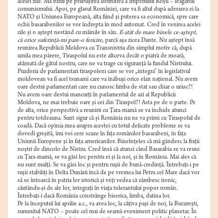
acelei zile. Mă bizui pe prăbuşirea definitivă a Imperiului Roşu – leagănul
comunismului. Apoi, pe glasul României, care va fi altul după aderarea ei la
NATO şi Uniunea Europeană, alta fiind şi puterea sa economică, spre care
ochii basarabenilor se vor îndrepta în mod automat. Cred în venirea acelei
zile şi o aştept nestând cu mâinile în sân.
E-atât de mare binele ce-aştept,
că orice suferinţă-mi pare-o fericire,
parcă aşa zicea Dante. Nu aştept însă
reunirea Republicii Moldova cu Transnistria din simplul motiv că, după
umila mea părere, Tiraspolul nu este altceva decât o piatră de moară,
atârnată de gâtul nostru, care ne va trage cu siguranţă la fundul Nistrului.
Puzderia de parlamentari tiraspoleni care se vor „integra” în legislativul
moldovean va fi acel tsunami care va înăbuşi orice elan naţional. Nu avem
oare destui parlamentari care nu cunosc limba de stat sau chiar o urăsc?!
Nu avem oare destui mancurţi în parlamentul de azi al Republicii
Moldova, ne mai trebuie oare şi cei din Tiraspol?! Asta pe de o parte. Pe
de alta, orice perspectivă a reunirii cu Ţara-mamă se va închide atunci
pentru totdeauna. Sunt sigur că şi România nu ne va primi cu Tiraspolul de
coadă. Dacă opinia mea asupra acestei cu totul delicate probleme se va
dovedi greşită, îmi voi cere scuze în faţa românilor basarabeni, în faţa
Uniunii Europene şi în faţa americanilor. Bineînţeles că mă gândesc la fraţii
noştri de dincolo de Nistru. Cred însă că atunci când Basarabia se va reuni
cu Ţara-mamă, se va găsi loc pentru ei şi la noi, şi în România. Mai ales că
nu sunt mulţi. Se va găsi loc şi pentru ruşii de bună-credinţă. Întrebaţi-i pe
ruşii stabiliţi în Delta Dunării încă de pe vremea lui Petru cel Mare dacă vor
să se întoarcă în patria lor istorică şi veţi vedea că zâmbesc ironic,
căutându-şi de ale lor, integraţi în viaţa tolerantului popor român.
Întrebaţi-i dacă România constrânge biserica, limba, datina lor.
Pe la începutul lui aprilie a.c., va avea loc, la câţiva paşi de noi, la Bucureşti,
summitul NATO – poate cel mai de seamă eveniment politic planetar. În