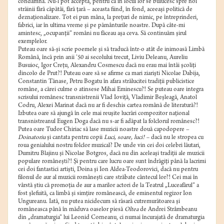
condamna. Nu-l pot accepta, pentru că în locul lor se bulucesc spre noi
străinii fără căpătâi, fără ţară – aceasta fiind, în fond, aceeaşi politică de
deznaţionalizare. Tot ei pun mâna, la preţuri de nimic, pe întreprinderi,
fabrici, iar în ultima vreme şi pe pământurile noastre. După câte-mi
amintesc, „ocupanţii” români nu făceau aşa ceva. Să continuăm şirul
exemplelor.
Puteau oare să-şi scrie poemele şi să traducă într-o atât de inimoasă Limbă
Română, încă prin anii ’50 ai secolului trecut, Liviu Deleanu, Aureliu
Busuioc, Igor Creţu, Alexandru Cosmescu dacă nu erau mai întâi şcoliţi
dincolo de Prut?! Puteau oare să se afirme ca mari ziarişti Nicolae Dabija,
Constantin Tănase, Petru Bogatu în afara strălucitei tradiţii publicistice
române, a cărei culme o atinsese Mihai Eminescu?! Se puteau oare integra
scrisului românesc transnistrenii Vlad Ioviţă, Vladimir Beşleagă, Anatol
Codru, Alexei Marinat dacă nu ar fi deschis cartea română de literatură?!
Izbutea oare să ajungă în cele mai reuşite lucrări compozitor naţional
transnistreanul Eugen Doga dacă nu s-ar fi adăpat la folclorul românesc?!
Putea oare Tudor Chiriac să lase muzicii noastre două capodopere –
Doinatoriu
şi cantata pentru copii
Luci, soare, luci! –
dacă nu le stropea cu
roua genialului nostru folclor muzical? De unde vin cei doi celebri lăutari,
Dumitru Blajinu şi Nicolae Botgros, dacă nu din aceleaşi tradiţii ale muzicii
populare româneşti?! Şi pentru care lucru oare sunt îndrăgiţi până la lacrimi
cei doi fantastici artişti, Doina şi Ion Aldea-Teodorovici, dacă nu pentru
filonul de aur al muzicii româneşti care străbate cântecul lor?! Cei mai în
vârstă ştiu că promoţia de aur a marilor actori de la Teatrul „Luceafărul” a
fost şlefuită, ca limbă şi simţire românească, de eminentul regizor Ion
Ungureanu. Iată, nu putea nicidecum să răsară cutremurătoarea şi
româneasca până în măduva oaselor piesă
Oltea
de Andrei Strâmbeanu
din „dramaturgia” lui Leonid Corneanu, ci numai încurajată de dramaturgia