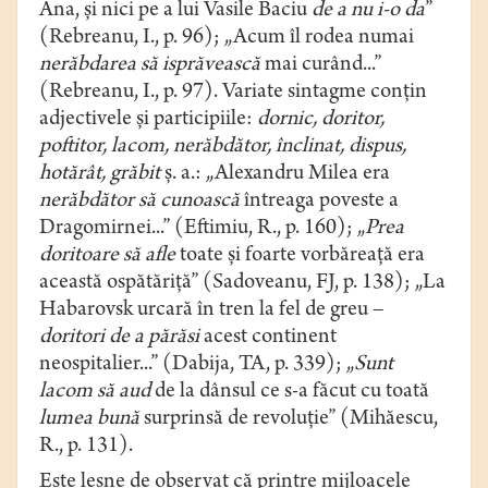
Ana, şi nici pe a lui Vasile Baciu
de a nu i-o da
”
(Rebreanu, I., p. 96); „Acum îl rodea numai
nerăbdarea
să isprăvească
mai curând...”
(Rebreanu, I., p. 97). Variate sintagme conţin
adjectivele şi participiile:
dornic, doritor,
poftitor, lacom, nerăbdător, înclinat, dispus,
hotărât, grăbit
ş. a.: „Alexandru Milea era
nerăbdător
să cunoască
întreaga poveste a
Dragomirnei...” (Eftimiu, R., p. 160); „
Prea
doritoare
să afle
toate şi foarte vorbăreaţă era
această ospătăriţă” (Sadoveanu, FJ, p. 138); „La
Habarovsk urcară în tren la fel de greu –
doritori de a părăsi
acest continent
neospitalier...” (Dabija, TA, p. 339); „
Sunt
lacom să aud
de la dânsul ce s-a făcut cu toată
lumea bună
surprinsă de revoluție” (Mihăescu,
R., p. 131).
Este lesne de observat că printre mijloacele