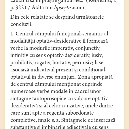
căutând să împrăştie gândurile...” (Rebreanu, I.,
p. 322) / Atâta îmi
lipseşte
acum.
Din cele relatate se desprind următoarele
concluzii:
1. Centrul câmpului funcţional-semantic al
modalității optativ-deziderative îl formează
verbe la modurile imperativ, conjunctiv,
infinitiv cu sens optativ-deziderativ, iusiv,
prohibitiv, rogativ, hortativ, permisiv; li se
asociază indicativul prezent şi condiţional-
optativul în diverse enunţuri. Zona apropiată
de centrul câmpului menționat cuprinde
numeroase verbe modale în cadrul unor
sintagme tautoprosopice cu valoare optativ-
deziderativă și al celor cauzative, unele dintre
care sunt apte a regenta subordonate
completive, finale ș. a. Sintagmele ce inserează
substantive și îmbinările adjectivale cu sens