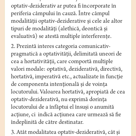
optativ-deziderativ ar putea fi încorporate în
periferia câmpului în cauză. Între câmpul
modalității optativ-deziderative și cele ale altor
tipuri de modalități (alethică, deontică și
evaluativă) se atestă multiple interferențe.
2. Prezintă interes categoria comunicativ-
pragmatică a optativităţii, delimitată uneori de
cea a hortativității, care comportă multiple
valori modale: optativă, deziderativă, directivă,
hortativă, imperativă etc., actualizate în funcţie
de componenta intenţională şi de voinţa
locutorului. Valoarea hortativă, apropiată de cea
optativ-deziderativă, nu exprimă dorinţa
locutorului de a înfăptui el însuși o anumită
acţiune, ci indică acțiunea care urmează să fie
îndeplinită de către destinatar.
3. Atât modalitatea optativ-deziderativă, cât și