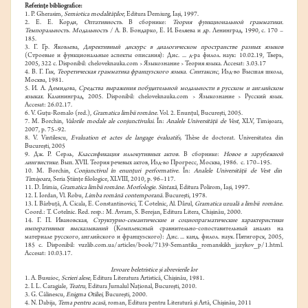
Referințe bibliografice:
1.
P. Gherasim,
Semiotica modalităţilor
, Editura Demiurg, Iaşi, 1997.
2.
Е. Е. Корди,
Оптативность
. В сборнике:
Теория функциональной грамматики.
Темпоральность. Модальность
/ А. В. Бондарко, Е. И. Беляева и др. Ленинград, 1990, с. 170 –
185.
3.
Г. Гр. Яковлева,
Директивный дискурс в диалогическом пространстве разных языков
(Строевые и функциональные аспекты описания): Дис. ... д-ра филол. наук: 10.02.19, Тверь,
2005, 322 с. Disponibil: cheloveknauka.com › Языкознание › Теория языка. Accesat: 3.03.17
4. В. Г
.
Гак,
Теоретическая грамматика французского языка. Синтаксис
,
Изд-во
Высшая школа,
Москва,
1981
.
5.
И. А. Демидова,
Средства выражения побудительной модальности в русском и английском
языках.
Калининград, 2005. Disponibil: cheloveknauka.com › Языкознание › Русский язык.
Accesat: 26.02.17.
6.
V. Guțu-Romalo (red.),
Gramatica limbii române.
Vol. 2. Enunţul, Bucureşti, 2005.
7.
M. Borchin,
Valorile modale ale conjunctivului.
În:
Analele Universității de Vest
, XLV, Timişoara,
2007, p. 75–92.
8.
V. Vintilescu,
Evaluation et actes de langage évaluatifs,
Thèse de doctorat. Universitatea din
Bucureşti, 2005
9.
Дж. Р. Серль,
Классификация
иллокутивных
актов.
В сборнике:
Новое в зарубежной
лингвистике.
Вып. XVII. Теория речевых актов, Изд-во Прогресс, Москва, 1986. с. 170–195.
10.
M. Borchin,
Conjunctivul în enunţuri performative.
În:
Analele Universităţii de Vest din
Timişoara
, Seria Ştiinţe filologice, XLVIII, 2010, p. 96–117.
11.
D
.
Irimia,
Gramatica limbii române. Morfologie. Sintaxă
, Editura Polirom, Iaşi, 1997.
12.
I. Iordan, Vl. Robu,
Limba română contemporană.
Bucureşti, 1978.
13.
I. Bărbuță, A. Cicala, E. Constantinovici, T. Cotelnic, Al. Dârul,
Gramatica uzuală a limbii române.
Coord.: T. Cotelnic. Red. resp.: M. Avram, S. Berejan, Editura Litera, Chişinău, 2000.
14.
Г. П. Ивановская,
Структурно-семантические и социопрагматические характеристики
императивных высказываний
(Комплексный сравнительно-сопоставительный анализ на
материале русского, английского и французского): Дис. ... канд. филол. наук. Пятигорск, 2005,
185 с.
Disponibil: vuzlib.com.ua/articles/book/7139-Semantika_romanskikh_jazykov_p/1.html.
Accesat: 10.03.17.
Izvoare beletristice și abrevierile lor
1.
A. Busuioc,
Scrieri alese
, Editura Literatura Artistică, Chişinău, 1981.
2.
I. L. Caragiale,
Teatru
, Editura Jurnalul Național, București, 2010.
3.
G. Călinescu,
Enigma Otiliei
, Bucureşti, 2000.
4.
N. Dabija,
Tema pentru acasă
, roman, Editura pentru Literatură și Artă, Chișinău, 2011