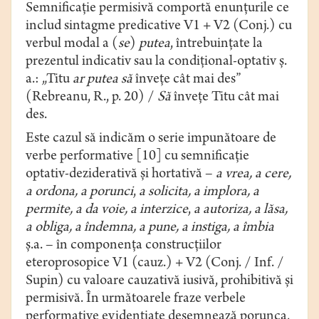
Semnificaţie permisivă comportă enunţurile ce
includ sintagme predicative V1 + V2 (Conj.) cu
verbul modal a (
se
)
putea
, întrebuinţate la
prezentul indicativ sau la condiţional-optativ ş.
a.: „Titu
ar
putea
să
înveţe cât mai des”
(Rebreanu, R., p. 20) /
Să
înveţe Titu cât mai
des.
Este cazul să indicăm o serie impunătoare de
verbe performative [10] cu semnificaţie
optativ-deziderativă și hortativă –
a vrea, a cere,
a ordona, a porunci
,
a solicita, a implora, a
permite, a da voie, a interzice
,
a autoriza, a lăsa,
a obliga, a îndemna, a pune, a instiga, a îmbia
ș.a. – în componenţa construcţiilor
eteroprosopice V1 (cauz.) + V2 (Conj. / Inf. /
Supin) cu valoare cauzativă iusivă, prohibitivă şi
permisivă. În următoarele fraze verbele
performative evidențiate desemnează porunca,