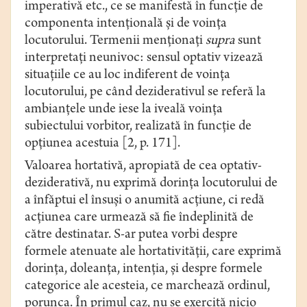
imperativă etc., ce se manifestă în funcţie de
componenta intenţională şi de voinţa
locutorului. Termenii menționați
supra
sunt
interpretați neunivoc: sensul optativ vizează
situaţiile ce au loc indiferent de voința
locutorului, pe când deziderativul se referă la
ambianţele unde iese la iveală voinţa
subiectului vorbitor, realizată în funcție de
opţiunea acestuia [2, p. 171].
Valoarea hortativă, apropiată de cea optativ-
deziderativă, nu exprimă dorinţa locutorului de
a înfăptui el însuși o anumită acţiune, ci redă
acțiunea care urmează să fie îndeplinită de
către destinatar. S-ar putea vorbi despre
formele atenuate ale hortativității, care exprimă
dorința, doleanța, intenția, și despre formele
categorice ale acesteia, ce marchează ordinul,
porunca. În primul caz, nu se exercită nicio