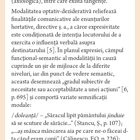
(axiologică), între care există tangențe.
Modalitatea optativ-deziderativă reliefează
finalitățile comunicative ale enunțurilor
hortative, directive ș. a., a căror expresivitate
este condiționată de intenția locutorului de a
exercita o influență verbală asupra
destinatarului [5]. În planul expresiei, câmpul
funcțional-semantic al modalităţii
în cauză
cuprinde un șir de mijloace de la diferite
niveluri, iar din punct de vedere semantic,
aceasta desemnează „gradul subiectiv de
necesitate sau acceptabilitate a unei acţiuni” [6,
p. 695] și comportă variate semnificaţii
modale:
/
doleanță
/ – „Săracul lipit pământului
jinduie
să se scuture de sărăcie...” (Stancu, Ș., p. 107);
„...
aş
mânca
mâncarea aia pe care ne-o făceai d-
ta când eram copii” (Сălinescu, EO, p. 226);