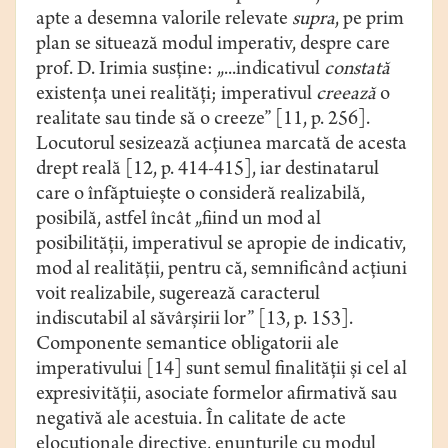
apte a desemna valorile relevate
supra
, pe prim
plan se situează modul imperativ, despre care
prof. D. Irimia susține: „...indicativul
constată
existenţa unei realităţi; imperativul
creează
o
realitate sau tinde să o creeze” [11, p. 256].
Locutorul sesizează acţiunea marcată de acesta
drept reală [12, p. 414-415], iar destinatarul
care o înfăptuieşte o consideră realizabilă,
posibilă, astfel încât „fiind un mod al
posibilităţii, imperativul se apropie de indicativ,
mod al realităţii, pentru că, semnificând acţiuni
voit realizabile, sugerează caracterul
indiscutabil al săvârşirii lor” [13, p. 153].
Componente semantice obligatorii ale
imperativului [14] sunt semul finalității și cel al
expresivității, asociate formelor afirmativă sau
negativă ale acestuia. În calitate de acte
elocuționale directive, enunțurile cu modul