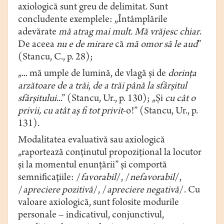
axiologică sunt greu de delimitat. Sunt
concludente exemplele: „Întâmplările
adevărate
mă atrag
mai mult. Mă vrăjesc chiar
.
De aceea
nu e de mirare
că
mă omor să le aud
”
(Stancu, C., p. 28);
„... mă umple de lumină, de vlagă și de
dorința
arzătoare de a trăi
,
de a trăi
până la sfârșitul
sfârșitului
...” (Stancu, Ur., p. 130); „Și
cu cât o
privii, cu atât aș fi tot privit
-o!” (Stancu, Ur., p.
131).
Modalitatea evaluativă sau axiologică
„raportează conţinutul propoziţional la locutor
şi la momentul enunţării” și comportă
semnificaţiile: /
favorabil
/, /
nefavorabil
/,
/
apreciere
pozitivă
/, /
apreciere negativă
/. Cu
valoare axiologică, sunt folosite modurile
personale – indicativul, conjunctivul,