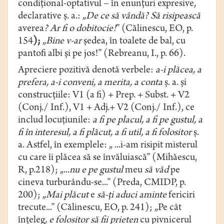
condiţional-optativul – în enunţuri expresive,
declarative ş. a.: „
De ce să vândă? Să risipească
averea
?
Ar fi
o dobitocie!
” (Călinescu, EO, p.
154
);
„
Bine
v-ar
şedea, în toalete de bal, cu
pantofi albi şi pe jos!” (Rebreanu, I., p. 66).
Apreciere pozitivă
denotă verbele:
a-i plăcea, a
prefera, a-i conveni, a merita, a conta
ș. a. și
construcțiile: V1 (a fi) + Prep. + Subst. + V2
(Conj./ Inf.), V1 + Adj.+ V2 (Conj./ Inf.), ce
includ locuțiunile:
a fi pe placul, a fi pe gustul, a
fi în interesul,
a fi plăcut, a fi util, a fi folositor
ș.
a. Astfel, în exemplele: „ ...i-am risipit misterul
cu care îi plăcea să se învăluiască” (Mihăescu,
R, p.218); „...
nu e pe gustul
meu
să văd
pe
cineva turburându-se...” (Preda, CMIDP, p.
200); „
Mai plăcut
e
să-ţi aduci aminte
fericiri
trecute...” (Călinescu, EO, p. 241);
„Pe cât
înţeleg
, e
folositor
să fii prieten
cu pivnicerul