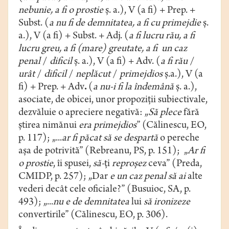
nebunie, a fi o prostie
ș. a.), V (a fi) + Prep. +
Subst.
(
a nu fi de demnitatea, a fi cu primejdie
ș.
a.), V (a fi) + Subst. + Adj.
(
a fi lucru rău, a fi
lucru greu, a fi (mare) greutate, a fi un caz
penal
/
dificil
ș. a.), V (a fi) + Adv.
(
a fi rău
/
urât
/
dificil
/
neplăcut
/
primejdios
ș.a.), V (a
fi) + Prep. +
Adv
.
(
a nu-i fi la îndemână
ș. a.),
asociate, de obicei, unor propoziții subiectivale,
dezvăluie o apreciere negativă: „
Să plece
fără
ştirea nimănui
era primejdios
” (Călinescu, EO,
p. 117); „...
ar fi păcat
să se despartă
o pereche
aşa de potrivită” (Rebreanu, PS, p. 151); „
Ar fi
o prostie
, îi spusei,
să-
ţi
reproşez
ceva” (Preda,
CMIDP, p. 257); „Dar
e un caz penal
să
ai
alte
vederi decât cele oficiale?” (Busuioc, SA, p.
493); „...
nu
e de
demnitatea
lui
să ironizeze
convertirile” (Călinescu, EO, p. 306).