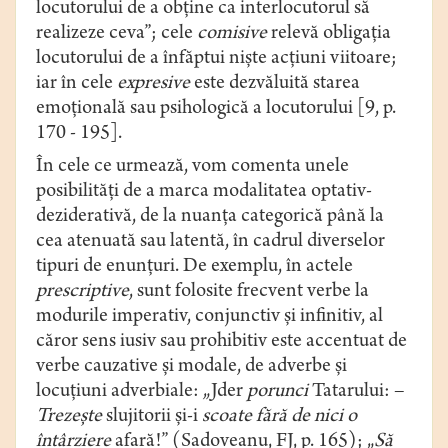
locutorului de a obţine ca interlocutorul să
realizeze ceva”; cele
comisive
relevă obligaţia
locutorului de a înfăptui nişte acţiuni viitoare;
iar în cele
expresive
este dezvăluită starea
emoțională sau psihologică a locutorului [9, p.
170 - 195].
În cele ce urmează, vom comenta unele
posibilități de a marca modalitatea optativ-
deziderativă, de la nuanţa categorică până la
cea atenuată sau latentă, în cadrul diverselor
tipuri de enunţuri. De exemplu, în actele
prescriptive
, sunt folosite frecvent verbe la
modurile imperativ, conjunctiv și infinitiv, al
căror sens iusiv sau prohibitiv este accentuat de
verbe cauzative și modale, de adverbe și
locuțiuni adverbiale: „Jder
porunci
Tatarului: –
Trezeşte
slujitorii şi-i
scoate
fără de nici o
întârziere
afară!” (Sadoveanu, FJ, p. 165); „
Să