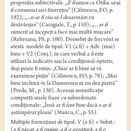
propoziția subiectivală:
„
E frumos
ca Otilia
să
-
şi
fi consumat
aici tinereţea” (Călinescu, EO, p.
192); „...
n-ar fi rău să-l dezarmăm
cu
desăvârșire” (Caragiale, T., p. 110); „...
ar fi
nimerit
să începeţi
a face mai multă mişcare”
(Rebreanu, PS, p. 100). Deosebit de frecvent se
atestă modele de tipul: V1 (a fi) + Adv. (mai)
bine + V2 (Conj.),
în care verbul
a fi
este
utilizat la indicativ sau la condiţional-optativ,
deși poate fi omis: „Chiar ar fi bine
să
vă
examineze
puţin” (Călinescu, EO, p. 78); „Mai
bine
închină-te la Dumnezeu să nu dea piatră”
(Preda, M., p. 130). Aceeași semnificație
comportă unele fraze cu subordonate
condiționale: „Însă
ar fi fost bine
dacă
s-ar fi
astâmpărat
ploaia” (Stancu, C., p. 55).
Multiple formațiuni de tipul: V (a fi) + Subst.:
(
a fi păcat, a fi ruşine, a fi o aventură, a fi o