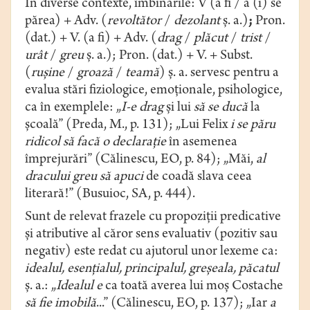
În diverse contexte, îmbinările: V (a fi / a (i) se
părea) + Adv. (
revoltător
/
dezolant
ș. a.)
;
Pron.
(dat.) + V. (a fi) +
Adv.
(
drag
/
plăcut
/
trist
/
urât
/
greu
ș. a.); Pron. (dat.) + V. + Subst.
(
ruşine
/
groază
/
teamă
) ş. a. servesc pentru a
evalua stări fiziologice, emoționale, psihologice,
ca în exemplele: „
I-e drag
şi lui
să se ducă
la
şcoală” (Preda, M., p. 131); „Lui Felix
i se păru
ridicol
să facă o declaraţie
în asemenea
împrejurări” (Călinescu, EO, p. 84); „Măi,
al
dracului greu
să apuci
de coadă slava ceea
literară!” (Busuioc, SA, p. 444).
Sunt de relevat frazele cu propoziții predicative
și atributive al căror sens evaluativ (pozitiv sau
negativ) este redat cu ajutorul unor lexeme ca:
idealul, esențialul, principalul, greșeala, păcatul
ș. a.: „
Idealul e
ca toată averea lui moş Costache
să fie imobilă
...” (Călinescu, EO, p. 137); „Iar
a