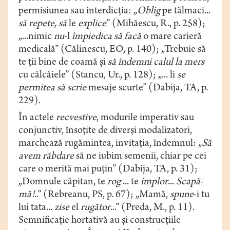
permisiunea sau interdicția: „
Oblig
pe tălmaci...
să repete, să
le
explice
” (Mihăescu, R., p. 258);
„...nimic
nu
-l
împiedica
să
facă
o mare carieră
medicală” (Călinescu, EO, p. 140); „Trebuie să
te ții bine de coamă și
să îndemni calul la mers
cu călcâiele” (Stancu, Ur., p. 128); „... li
se
permitea să
scrie
mesaje scurte” (Dabija, TA, p.
229).
În actele
recvestive
, modurile imperativ sau
conjunctiv, însoțite de diverși modalizatori,
marchează rugămintea, invitaţia, îndemnul: „
Să
avem răbdare
să ne iubim semenii, chiar pe cei
care o merită mai puțin” (Dabija, TA, p. 31);
„Domnule căpitan, te
rog
... te
implor
...
Scapă-
mă!
..” (Rebreanu, PS, p. 67); „Mamă,
spune
-i tu
lui tata...
zise
el
rugător
...” (Preda, M., p. 11).
Semnificație hortativă au și construcțiile