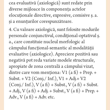
cea evaluativă (axiologică) sunt redate prin
diverse mijloace în componența actelor
elocuționale directive, expresive, comisive ș. a.
și a enunțurilor corespunzătoare.
4. Cu valoare axiologică, sunt folosite modurile
personale conjunctivul, condiţional-optativul ș.
a., care constituie nucleul morfologic al
câmpului funcțional-semantic al modalității
evaluative (axiologice). Apreciere pozitivă sau
negativă pot reda variate modele structurale,
apropiate de zona centrală a câmpului vizat,
dintre care vom menționa: V1 (a fi) + Prep. +
Subst. + V2 (Conj./ Inf.), V1 + Adj.+ V2
(Conj./ Inf.), V (a fi) + Subst., V (a fi) + Subst.
+ Adj., V (a fi) + Adj. + Subst., V (a fi) + Prep. +
Adv
.
, V (a fi) + Adv. etc.