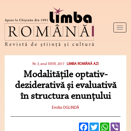
Toggl
naviga
LIMBA ROMÂNĂ AZI
Nr. 3, anul XXVII, 2017
Modalitățile optativ-
deziderativă și evaluativă
în structura enunțului
Emilia OGLINDĂ
Facebook
Twitter
WhatsApp
Viber