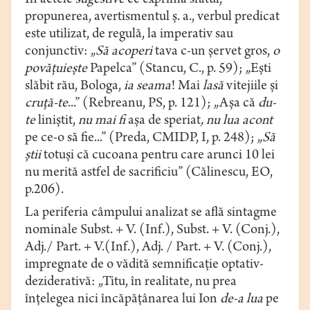
În actele
sugestive
ce exprimă sfatul,
propunerea, avertismentul ș. a., verbul predicat
este utilizat, de regulă, la imperativ sau
conjunctiv: „
Să acoperi
tava c-un șervet gros,
o
povățuiește
Papelca” (Stancu, C., p. 59); „Eşti
slăbit rău, Bologa,
ia seama
! Mai
lasă
vitejiile şi
cruţă-te
...” (Rebreanu, PS, p. 121); „Aşa că
du-
te
liniştit,
nu mai fi
aşa de speriat
, nu lua acont
pe ce-o să fie...” (Preda, CMIDP, I, p. 248); „
Să
ştii
totuşi că cucoana pentru care arunci 10 lei
nu merită astfel de sacrificiu” (Călinescu, EO,
p.206).
La periferia câmpului analizat se află sintagme
nominale Subst. + V. (Inf.), Subst. + V. (Conj.),
Adj./ Part. + V.(Inf.), Adj. / Part. + V. (Conj.),
impregnate de o vădită semnificaţie optativ-
deziderativă: „Titu, în realitate, nu prea
înţelegea nici încăpăţânarea lui Ion
de-a lua
pe