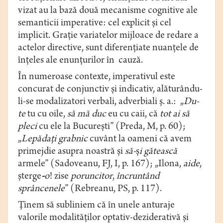
vizat au la bază două mecanisme cognitive ale
semanticii imperative: cel explicit și cel
implicit. Grație variatelor mijloace de redare a
actelor directive, sunt diferențiate nuanțele de
înțeles ale enunțurilor în cauză.
În numeroase contexte, imperativul este
concurat de conjunctiv și indicativ, alăturându-
li-se modalizatori verbali, adverbiali ș. a.: „
Du-
te
tu cu oile,
să mă duc
eu cu caii, că
tot
ai să
pleci
cu ele la Bucureşti” (Preda, M, p. 60);
„
Lepădaţi
grabnic
cuvânt la oameni că avem
primejdie asupra noastră şi
să-
ş
i gătească
armele” (Sadoveanu, FJ, I, p. 167); „Ilona,
aide
,
şterge
-
o
! zise
poruncitor
,
încruntând
sprâncenele
” (Rebreanu, PS, p. 117).
Ținem să subliniem că în unele anturaje
valorile modalităților optativ-deziderativă și