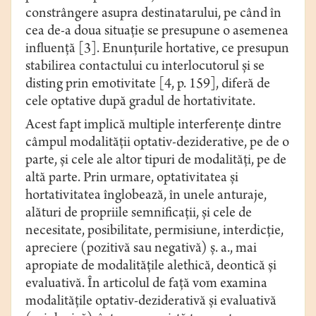
constrângere asupra destinatarului, pe când în
cea de-a doua situație se presupune o asemenea
influență [3]. Enunțurile hortative, ce presupun
stabilirea contactului cu interlocutorul și se
disting prin emotivitate [4, p. 159], diferă de
cele optative după gradul de hortativitate.
Acest fapt implică multiple interferențe dintre
câmpul modalității optativ-deziderative, pe de o
parte, și cele ale altor tipuri de modalități, pe de
altă parte. Prin urmare, optativitatea și
hortativitatea înglobează, în unele anturaje,
alături de propriile semnificații, și cele de
necesitate, posibilitate, permisiune, interdicție,
apreciere (pozitivă sau negativă) ș. a., mai
apropiate de modalitățile alethică, deontică și
evaluativă. În articolul de față vom examina
modalităţile optativ-deziderativă şi evaluativă