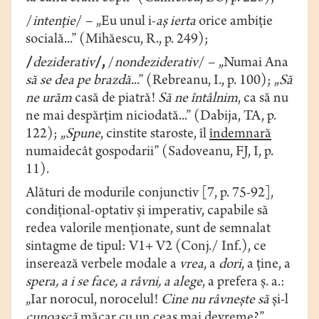
/
intenţie
/ – „Eu unul i-
aș ierta
orice ambiție
socială...” (Mihăescu, R., p. 249);
/
deziderativ
/,
/
nondeziderativ
/ – „Numai Ana
să se dea pe brazdă
...” (Rebreanu, I., p. 100); „
Să
ne urăm
casă de piatră!
Să ne întâlnim
, ca să nu
ne mai despărțim niciodată...” (Dabija, TA, p.
122); „
Spune
, cinstite staroste, îl
îndemnară
numaidecât gospodarii” (Sadoveanu, FJ, I, p.
11).
Alături de modurile conjunctiv [7, p. 75-92],
condițional-optativ și imperativ, capabile să
redea valorile menționate, sunt de semnalat
sintagme de tipul: V1+ V2 (Conj./ Inf.), ce
inserează verbele modale a
vrea
, a
dori
, a ţine, a
spera, a i se face, a râvni, a alege
, a prefera ș. a.:
„Iar norocul, norocelul!
Cine nu râvnește să
și-l
cunoască
măcar cu un ceas mai devreme?”