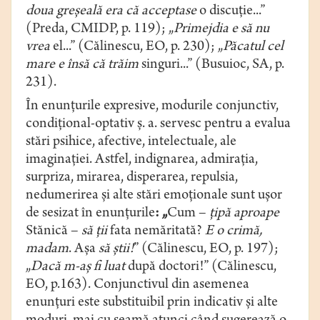
doua greşeală era că acceptase
o discuţie...”
(Preda, CMIDP, p. 119); „
Primejdia e să nu
vrea
el...” (Călinescu, EO, p. 230); „
Păcatul cel
mare e însă că trăim
singuri...” (Busuioc, SA, p.
231).
În enunțurile expresive, modurile conjunctiv,
condițional-optativ ș. a. servesc pentru a evalua
stări psihice, afective, intelectuale, ale
imaginaţiei. Astfel, indignarea, admiraţia,
surpriza, mirarea, disperarea, repulsia,
nedumerirea şi alte stări emoționale sunt ușor
de sesizat în enunțurile
: „
Cum –
ţipă aproape
Stănică –
să ţii
fata nemăritată?
E o crimă,
madam
. Aşa
să ştii!
” (Călinescu, EO, p. 197);
„
Dacă m-aş
fi luat
după doctori!” (Călinescu,
EO, p.163). Conjunctivul din asemenea
enunţuri este substituibil prin indicativ şi alte