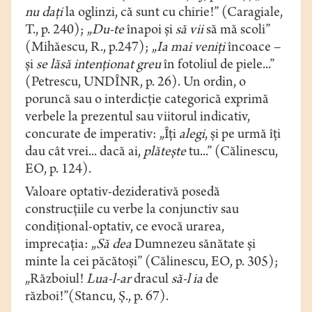
nu dați
la oglinzi, că sunt cu chirie!” (Caragiale,
T., p. 240); „
Du-te
înapoi și
să vii
să mă scoli”
(Mihăescu, R., p.247); „
Ia mai veniţi
încoace –
şi
se lăsă intenţionat greu
în fotoliul de piele...”
(Petrescu, UNDÎNR, p. 26). Un ordin, o
poruncă sau o interdicție categorică exprimă
verbele la prezentul sau viitorul indicativ,
concurate de imperativ: „Îţi
alegi
, şi pe urmă îţi
dau cât vrei... dacă ai,
plăteşte
tu...” (Călinescu,
EO, p. 124).
Valoare optativ-deziderativă posedă
construcţiile cu verbe la conjunctiv sau
condițional-optativ, ce evocă urarea,
imprecaţia: „
Să
dea
Dumnezeu sănătate şi
minte la cei păcătoşi” (Călinescu, EO, p. 305);
„Războiul!
Lua-l-ar
dracul
să-l ia
de
război!”(Stancu, Ș., p. 67).