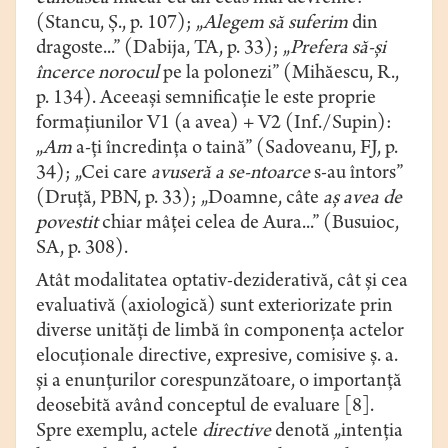
(Stancu, Ș., p. 107); „
Alegem
să suferim
din
dragoste...” (Dabija, TA, p. 33); „
Prefera
să-și
încerce norocul
pe la polonezi” (Mihăescu, R.,
p. 134). Aceeași semnificație le este proprie
formaţiunilor V1 (a avea) + V2 (Inf./Supin):
„
Am
a-ţi încredinţa o taină” (Sadoveanu, FJ, p.
34); „Cei care
avuseră a se-ntoarce
s-au întors”
(Druță, PBN, p. 33); „Doamne, câte
aş avea de
povestit
chiar mâţei celea de Aura...” (Busuioc,
SA, p. 308).
Atât modalitatea optativ-deziderativă, cât și cea
evaluativă (axiologică) sunt exteriorizate prin
diverse unități de limbă în componența actelor
elocuționale directive, expresive, comisive ș. a.
și a enunțurilor corespunzătoare, o importanță
deosebită având conceptul de evaluare [8].
Spre exemplu, actele
directive
denotă „intenţia