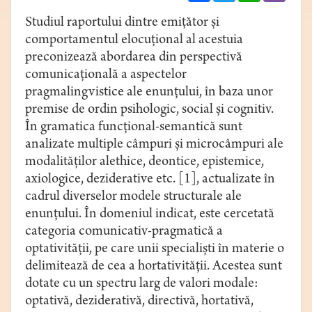
Studiul raportului dintre emiţător şi
comportamentul elocuţional al acestuia
preconizează abordarea din perspectivă
comunicaţională a aspectelor
pragmalingvistice ale enunţului, în baza unor
premise de ordin psihologic, social și cognitiv.
În gramatica funcţional-semantică sunt
analizate multiple câmpuri şi microcâmpuri ale
modalităţilor alethice, deontice, epistemice,
axiologice, deziderative etc. [1], actualizate în
cadrul diverselor modele structurale ale
enunțului. În domeniul indicat, este cercetată
categoria comunicativ-pragmatică a
optativităţii, pe care unii specialiști în materie o
delimitează de cea a hortativității. Acestea sunt
dotate cu un spectru larg de valori modale:
optativă, deziderativă, directivă, hortativă,