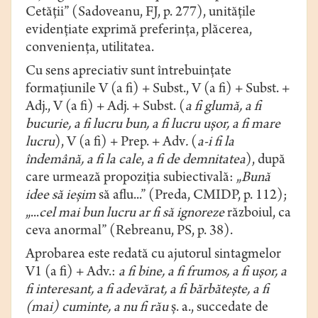
Cetăţii” (Sadoveanu, FJ, p. 277), unitățile
evidențiate exprimă preferinţa, plăcerea,
convenienţa, utilitatea.
Cu sens apreciativ sunt întrebuințate
formațiunile V (a fi) + Subst., V (a fi) + Subst. +
Adj., V (a fi) + Adj. + Subst. (
a fi glumă, a fi
bucurie, a fi lucru bun, a fi lucru uşor, a fi mare
lucru
), V (a
fi) + Prep. + Adv
.
(
a-i fi la
îndemână, a fi la cale
,
a fi de demnitatea
), după
care urmează propoziția subiectivală:
„
Bună
idee
să ieşim
să aflu...” (Preda, CMIDP, p. 112);
„...
cel mai bun lucru ar fi să ignoreze
războiul, ca
ceva anormal” (Rebreanu, PS, p. 38).
Aprobarea este redată cu ajutorul sintagmelor
V1 (a fi) + Adv.:
a fi bine, a fi frumos, a fi uşor, a
fi interesant, a fi adevărat, a fi bărbăteşte, a fi
(mai) cuminte, a nu fi rău
ș. a., succedate de