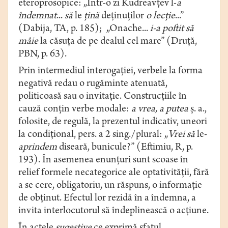
eteroprosopice: „Într-o zi Kudreavțev l-
a
îndemnat
...
să
le
țină
deținuților
o lecție
...”
(Dabija, TA, p. 185); „Onache...
i-a poftit să
mâie
la căsuța de pe dealul cel mare” (Druță,
PBN, p. 63).
Prin intermediul interogației, verbele la forma
negativă redau o rugăminte atenuată,
politicoasă sau o invitație. Construcțiile în
cauză conţin verbe modale:
a vrea, a putea
ş. a.,
folosite, de regulă, la prezentul indicativ, uneori
la condiţional, pers. a 2 sing./plural: „
Vrei să
le-
aprindem
diseară, bunicule?” (Eftimiu, R, p.
193). În asemenea enunțuri sunt scoase în
relief formele necategorice ale optativităţii, fără
a se cere, obligatoriu, un răspuns, o informaţie
de obţinut. Efectul lor rezidă în a îndemna, a
invita interlocutorul să îndeplinească o acţiune.