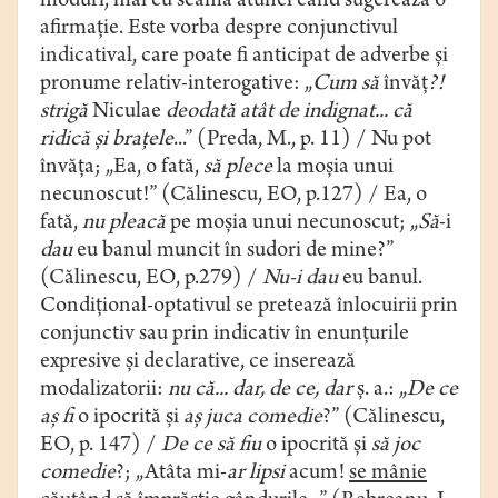
moduri, mai cu seamă atunci când sugerează o
afirmaţie. Este vorba despre conjunctivul
indicatival, care poate fi anticipat de adverbe şi
pronume relativ-interogative: „
Cum să
învăţ
?!
strigă
Niculae
deodată atât de indignat... că
ridică şi braţele
...” (Preda, M., p. 11) / Nu pot
învăţa; „Ea, o fată,
să plece
la moşia unui
necunoscut!” (Călinescu, EO, p.127) / Ea, o
fată,
nu pleacă
pe moşia unui necunoscut; „
Să
-i
dau
eu banul muncit în sudori de mine?”
(Călinescu, EO, p.279) /
Nu-i dau
eu banul.
Condiţional-optativul se pretează înlocuirii prin
conjunctiv sau prin indicativ în enunţurile
expresive şi declarative, ce inserează
modalizatorii:
nu că... dar, de ce, dar
ş. a.: „
De ce
aş fi
o ipocrită şi
aş juca
comedie
?” (Călinescu,
EO, p. 147) /
De ce să fiu
o ipocrită şi
să joc
comedie
?; „Atâta mi-
ar lipsi
acum!
se mânie