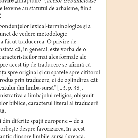
răvire
„înfăptuire” (
acelor trebuincioase
ste lexeme au statutul de arhaisme, fiind
.
spondențelor lexical-terminologice și a
 punct de vedere metodologic
a făcut traducerea. O privire de
tata că, în general, este vorba de o
caracteristicilor mai ales formale ale
spre acest tip de traducere se afirmă că
a spre original și cu spatele spre cititorul
produs prin traducere, ci de oglindirea cât
extului din limba-sursă” [13, p. 38].
nistrativă a limbajului religios, obișnuit
r biblice, caracterul literal al traducerii
tă.
i din diferite spații europene – de a
orbește despre favorizarea, în acest
ntic dinspre limbile-sursă (greacă,