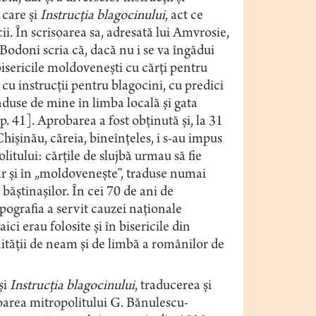
e care și
Instrucția blagocinului
, act ce
i. În scrisoarea sa, adresată lui Amvrosie,
Bodoni scria că, dacă nu i se va îngădui
bisericile moldovenești cu cărți pentru
cu instrucții pentru blagocini, cu predici
aduse de mine în limba locală și gata
. 41]. Aprobarea a fost obținută și, la 31
hișinău, căreia, bineînțeles, i s-au impus
olitului: cărțile de slujbă urmau să fie
dar și în „moldovenește”, traduse numai
l băștinașilor. În cei 70 de ani de
ipografia a servit cauzei naționale
ici erau folosite și în bisericile din
ității de neam și de limbă a românilor de
și
Instrucția blagocinului
, traducerea și
soarea mitropolitului G. Bănulescu-