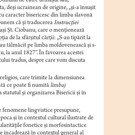
Hotinului de către urmașul său,
, deși ucrainean de origine, „și-a însușit
cu caracter bisericesc din limba slavonă
upunem că și traducerea
Instrucției
celași Șt. Ciobanu, care o menționează
ia de la sfârșitul cărții: „S-au tipărit la
-au tălmăcit pe limba moldovenească și s-
u, la anul 1827”. În favoarea acestei
xtului tradus, despre care vom discuta
 religios, care trimite la dimensiunea
antă ce poate fi numită
limbaj
la statutul și organizarea Bisericii și în
de fenomene lingvistice presupune,
epoca și în contextul cultural ilustrate de
cularitățile fonetice și morfosintactice
se încadrează în contextul general al