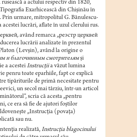
 rusească a actului respectiv din 1820,
la Tipografia Exarhicească din Chișinău în
. Prin urmare, mitropolitul G. Bănulescu-
cestei lucrări, aflate în uzul clerului rus.
ерквей
,
având remarca „реэстр церквей
ucerea lucrării analizate în prezentul
 Platon (Levșin), având la origine o
им и благочинным смотрителям
și
ie a acestei
Instrucții
a văzut lumina
ie penru toate eparhiile, fapt ce explică
re tipăriturile de primă necesitate pentru
evici, un secol mai târziu, într-un articol
minătorul”, scria că acesta „pentru
, ce era să fie de ajutori foștilor
oldovenește „Instrucția (povața)
blicată sau nu.
intenția realizată,
Instrucția blagocinului