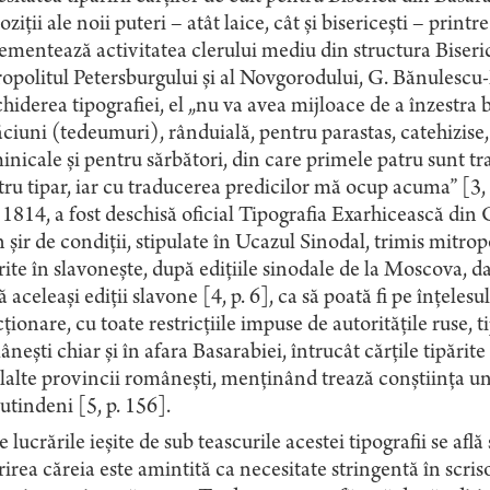
oziții ale noii puteri – atât laice, cât și bisericești – printr
ementează activitatea clerului mediu din structura Biserici
opolitul Petersburgului și al Novgorodului, G. Bănulescu-
hiderea tipografiei, el „nu va avea mijloace de a înzestra 
ciuni (tedeumuri), rânduială, pentru parastas, catehizise, 
nicale și pentru sărbători, din care primele patru sunt tr
ru tipar, iar cu traducerea predicilor mă ocup acuma” [3, p
1814, a fost deschisă oficial Tipografia Exarhicească din C
n șir de condiții, stipulate în Ucazul Sinodal, trimis mitrop
rite în slavonește, după edițiile sinodale de la Moscova, 
 aceleași ediții slavone [4, p. 6], ca să poată fi pe înțelesu
ționare, cu toate restricțiile impuse de autoritățile ruse, t
nești chiar și în afara Basarabiei, întrucât cărțile tipărite a
lalte provincii românești, menținând trează conștiința un
utindeni [5, p. 156].
e lucrările ieșite de sub teascurile acestei tipografii se află 
rirea căreia este amintită ca necesitate stringentă în scri