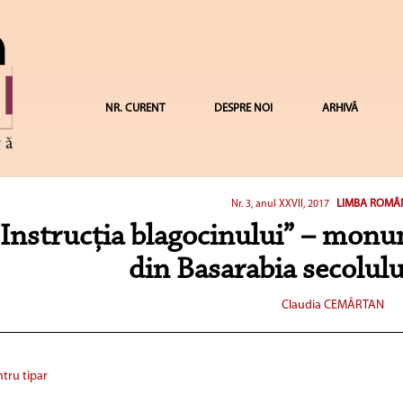
NR. CURENT
DESPRE NOI
ARHIVĂ
LIMBA ROMÂ
Nr. 3, anul XXVII, 2017
„Instrucția blagocinului” – mon
din Basarabia secolulu
Claudia CEMÂRTAN
tru tipar