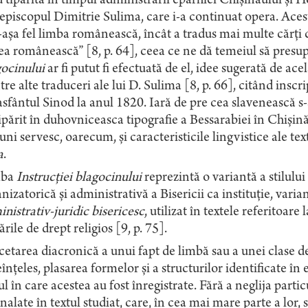
d tipărită în timpul administrării eparhiei Chișinăului și 
episcopul Dimitrie Sulima, care i-a continuat opera. Acesta
-așa fel limba românească, încât a tradus mai multe cărți 
ea românească” [8, p. 64], ceea ce ne dă temeiul să pres
ocinului
ar fi putut fi efectuată de el, idee sugerată de a
tre alte traduceri ale lui D. Sulima [8, p. 66], citând inscripț
sfântul Sinod la anul 1820. Iară de pre cea slavenească s
ipărit în duhovniceasca tipografie a Bessarabiei în Chișină
uni servesc, oarecum, și caracteristicile lingvistice ale te
a
.
mba
Instrucției blagocinului
reprezintă o variantă a stilului
nizatorică și administrativă a Bisericii ca instituție, vari
nistrativ-juridic bisericesc
, utilizat în textele referitoare 
ările de drept religios [9, p. 75].
etarea diacronică a unui fapt de limbă sau a unei clase 
înțeles, plasarea formelor și a structurilor identificate în 
ul în care acestea au fost înregistrate. Fără a neglija parti
alate în textul studiat, care, în cea mai mare parte a lor, 