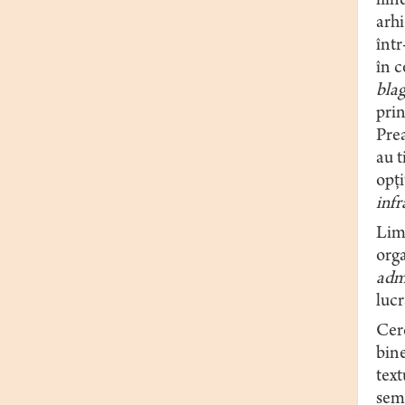
fiin
arhi
într
în c
blag
prin
Prea
au t
opți
infr
Li
orga
admi
lucr
Cerc
bine
text
semn