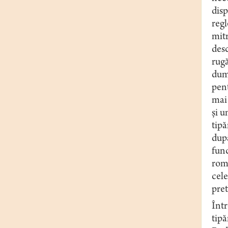
disp
regl
mitr
desc
rugă
dumi
pent
mai 
și u
tipă
după
func
româ
cele
pret
Într
tipă