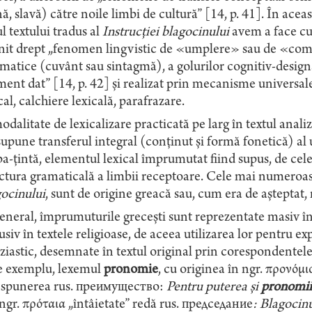
nă, slavă) către noile limbi de cultură” [14, p. 41]. În acea
l textului tradus al
Instrucției blagocinului
avem a face cu
nit drept „fenomen lingvistic de
«
umplere
»
sau de
«
com
matice (cuvânt sau sintagmă), a golurilor cognitiv-designa
nt dat” [14, p. 42] și realizat prin mecanisme universale
cal, calchiere lexicală, parafrazare.
dalitate de lexicalizare practicată pe larg în textul anali
upune transferul integral (conținut și formă fonetică) al u
a-țintă, elementul lexical împrumutat fiind supus, de cele
uctura gramaticală a limbii receptoare. Cele mai numero
ocinului
, sunt de origine greacă sau, cum era de așteptat, 
eneral, împrumuturile grecești sunt reprezentate masiv î
usiv în textele religioase, de aceea utilizarea lor pentru 
ziastic, desemnate în textul original prin corespondentele lo
e exemplu, lexemul
pronomie
, cu originea în ngr. προνόμιο
nspunerea rus. преимущество:
Pentru puterea și
pronomii
ngr. πρόταια „întâietate” redă rus. председание
:
Blagocinu