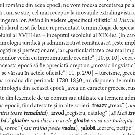
ii române din acea epocă, ne vom focusa cercetarea pe aspe
 cum se știe, cel mai receptiv la inovațiile extralingvistice
ingerea lor. Având în vedere „specificul stilistic” al
Instruc
bularul ei să fie bine reprezentată terminologia de speciali
lului al XVIII-lea – începutul secolului al XIX-lea (în ca
inologia juridică și administrativă românească „este impl
gățire și perfecționare”, iar „particularitatea cea mai im
enilor vechi cu împrumuturile recente” [10, p. 10], ceea 
această epocă să fie apreciată drept un „mozaic lingvistic”,
 se vărsau în actele oficiale” [11, p. 290] – turcisme, gre
ba română din perioada 1780-1830 „nu dispunea de multe 
inologia din această epocă „avea un caracter grecesc, ruse
e din lexemele de uz comun sau utilizate ca termeni admini
a epocii, fiind atestate și în alte scrieri:
treazv
„treaz” (
ne
întru toate
temelnici
);
izvod
„registru, catalog” (
să facă
iz
abă
/
gloabe
; iară dacă cu acele
gloabe
nu să vor îndrepta, 
ă, soroc” (
sau trăind peste
vadea
);
jalobă
„cerere, petiție” 