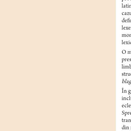
lati
cazu
defi
lexe
mome
lexi
O mo
pres
limb
str
blag
În g
incl
ecle
Spr
tra
din 