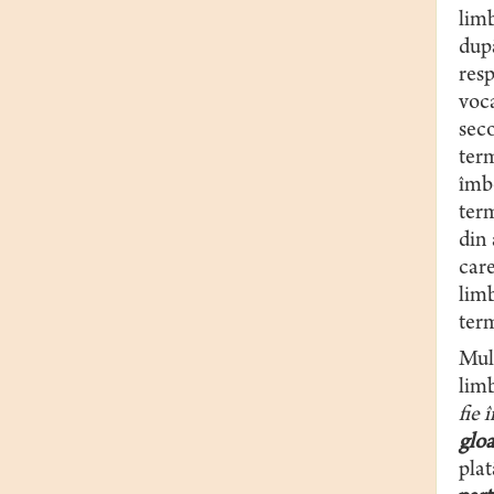
limb
după
resp
voca
seco
term
îmbo
term
din 
care
lim
term
Mult
limb
fie 
glo
plat