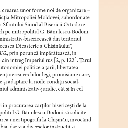
la crearea unor forme noi de organizare –
risdicția Mitropoliei Moldovei, subordonate
 Sfântului Sinod al Bisericii Ortodoxe
arh pe mitropolitul G. Bănulescu-Bodoni.
inistrativ-bisericească din teritoriul
ceasca Dicasterie a Chișinăului”,
 1832, prin poruncă împărătească, în
in întreg Imperiul rus [2, p. 122]. Țarul
tonomiei politice a țării, libertatea
menținerea vechilor legi, promisiune care,
e și adaptare la noile condiții social-
iul administrativ-juridic, cât și în cel
 în procurarea cărților bisericești de la
opolitul G. Bănulescu-Bodoni să solicite
rea unei tipografii la Chișinău, invocând
ia, dar și a diverselor instrucții și