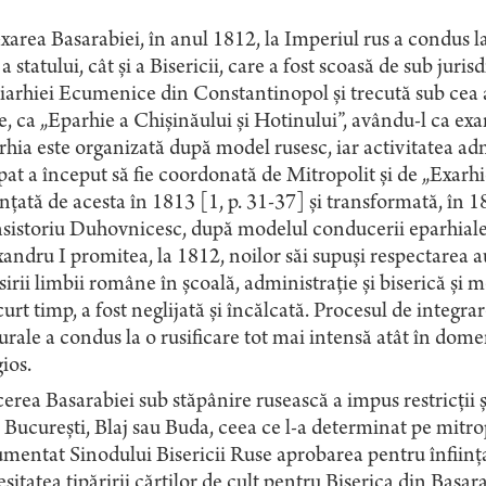
area Basarabiei, în anul 1812, la Imperiul rus a condus 
 a statului, cât și a Bisericii, care a fost scoasă de sub ju
iarhiei Ecumenice din Constantinopol și trecută sub cea a
, ca „Eparhie a Chișinăului și Hotinului”, avându-l ca ex
hia este organizată după model rusesc, iar activitatea adm
at a început să fie coordonată de Mitropolit și de „Exarhi
ințată de acesta în 1813 [1, p. 31-37] și transformată, în
istoriu Duhovnicesc, după modelul conducerii eparhiale d
andru I promitea, la 1812, noilor săi supuși respectarea au
sirii limbii române în școală, administrație și biserică și 
curt timp, a fost neglijată și încălcată. Procesul de integrar
urale a condus la o rusificare tot mai intensă atât în domen
gios.
erea Basarabiei sub stăpânire rusească a impus restricții și
, București, Blaj sau Buda, ceea ce l-a determinat pe mitr
mentat Sinodului Bisericii Ruse aprobarea pentru înființa
sitatea tipăririi cărților de cult pentru Biserica din Basarab