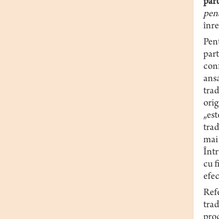
part
pen
înre
Pent
part
conf
ansa
trad
orig
„est
trad
mai 
Într
cu f
efec
Refe
trad
proc