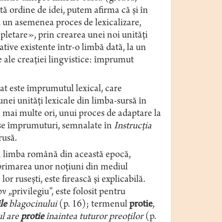
stă ordine de idei, putem afirma că și în
 un asemenea proces de lexicalizare,
pletare
»
, prin crearea unei noi unități
tive existente într-o limbă dată, la un
 ale creației lingvistice: împrumut
zat este împrumutul lexical, care
nei unități lexicale din limba-sursă în
 mai multe ori, unui proces de adaptare la
ase împrumuturi, semnalate în
Instrucția
rusă.
n limba română din această epocă,
exprimarea unor noțiuni din mediul
r rusești, este firească și explicabilă.
ν „privilegiu”, este folosit pentru
le
blagocinului
(p. 16); termenul
protie
,
l are
protie
înaintea tuturor preoților
(p.