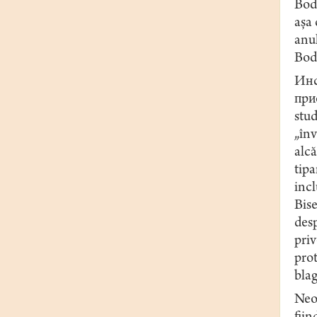
Bod
așa 
anul
Bodo
Инс
прио
stud
„înv
alcă
tipa
incl
Bise
desp
priv
prot
blag
Neob