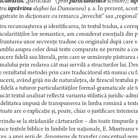
iculearnic
„particular” (
prin
particulearnice
scrisori
);
isp
tru
isprăvirea
slujbei lui Dumnezeu
) ș. a. În prezent, ace
gistrate în dicționare cu remarca „învechit” sau „regional”
ru recunoașterea și identificarea, în textul tradus, a core
icularităților lor semantice, am considerat esențială din
runtarea unor secvențe traduse cu originalul după care s-
mblu asupra celor două texte comparate ne permite a cons
ucere fidelă sau literală, prin care se urmărește păstrarea 
inalului prin redarea cât mai servilă a structurilor lui. De
e rezultatul metodei prin care traducătorul stă numai cu faț
ucerii, având grijă nu de naturalețea, de firescul textului 
fidelă a tuturor particularităților formal-gramaticale ale t
ucât textul analizat reflectă varianta stilistică juridic-admi
idelitatea impusă de transpunerea în limba română a textelo
tuate are o explicație și, poate, chiar o justificare întemeia
rindu-se la strădaniile cărturarilor – din toate timpurile ș
uce textele biblice în limbile lor naționale, E. Munteanu v
es, a unei serii de „fenomene de transfer conceptual-sema