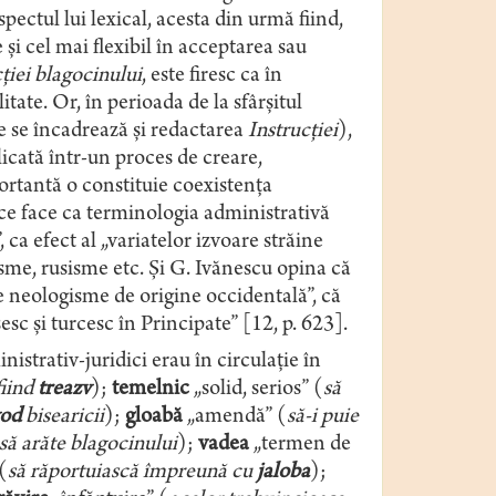
ctul lui lexical, acesta din urmă fiind,
 și cel mai flexibil în acceptarea sau
ției blagocinului
, este firesc ca în
tate. Or, în perioada de la sfârșitul
re se încadrează și redactarea
Instrucției
),
icată într-un proces de creare,
portantă o constituie coexistența
ce face ca terminologia administrativă
 ca efect al „variatelor izvoare străine
cisme, rusisme etc. Și G. Ivănescu opina că
neologisme de origine occidentală”, că
sc și turcesc în Principate” [12, p. 623].
strativ-juridici erau în circulație în
fiind
treazv
);
temelnic
„solid, serios” (
să
vod
bisearicii
);
gloabă
„amendă” (
să-i puie
să arăte blagocinului
);
vadea
„termen de
(
să răportuiască împreună cu
jaloba
);