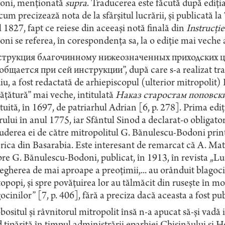
oni, menționată
supra
. Traducerea este făcută după ediția
cum precizează nota de la sfârșitul lucrării, și publicată 
 1827, fapt ce reiese din aceeași notă finală din
Instrucție
ni se referea, în corespondența sa, la o ediție mai veche a a
трукция благочинному
нижеозначенных
приходских
ц
бщается при сей инструкции”, după care s-a realizat trad
iu, a fost redactată de arhiepiscopul (ulterior mitropolit)
ățătură” mai veche, intitulată
Наказ старостам поповск
tuită, în 1697, de patriarhul Adrian [6, p. 278]. Prima ediț
rului în anul 1775, iar Sfântul Sinod a declarat-o obligator
uderea ei de către mitropolitul G. Bănulescu-Bodoni print
rica din Basarabia. Este interesant de remarcat că A. Mate
re G. Bănulescu-Bodoni, publicat, în 1913, în revista „Lu
egherea de mai aproape a preoțimii,... au orânduit blagocini
opopi, și spre povățuirea lor au tălmăcit din rusește în m
ocinilor” [7, p. 406], fără a preciza dacă aceasta a fost pu
ositul și râvnitorul mitropolit însă n-a apucat să-și vadă 