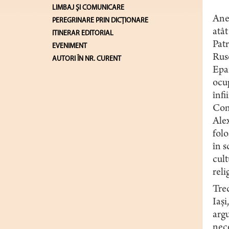
LIMBAJ ŞI COMUNICARE
Anex
PEREGRINARE PRIN DICȚIONARE
atât
ITINERAR EDITORIAL
Patr
EVENIMENT
Ruse
AUTORI ÎN NR. CURENT
Epar
ocup
înfi
Cons
Alex
folo
în s
cult
reli
Trec
Iași
argu
nece