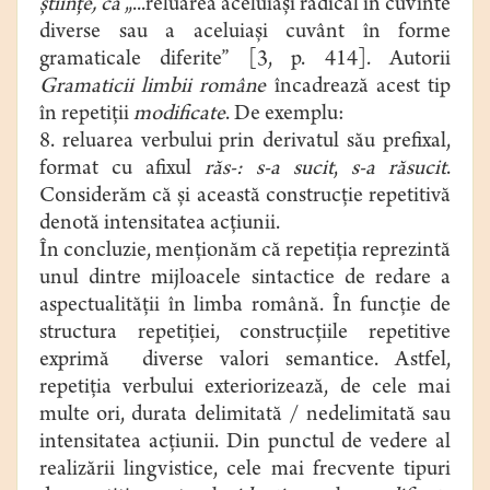
ştiinţe, ca
„...reluarea aceluiaşi radical în cuvinte
diverse sau a aceluiaşi cuvânt în forme
gramaticale diferite” [3, p. 414].
Autorii
Gramaticii limbii române
încadrează acest tip
în repetiţii
modificate
. De exemplu:
8. reluarea verbului prin derivatul său prefixal,
format cu afixul
răs-: s-a sucit
,
s-a răsucit
.
Considerăm că şi această construcţie repetitivă
denotă intensitatea acţiunii.
În concluzie, menţionăm că repetiţia reprezintă
unul dintre mijloacele sintactice de redare a
aspectualităţii în limba română. În funcţie de
structura repetiţiei, construcţiile repetitive
exprimă diverse valori semantice. Astfel,
repetiţia verbului exteriorizează, de cele mai
multe ori, durata delimitată / nedelimitată sau
intensitatea acţiunii. Din punctul de vedere al
realizării lingvistice, cele mai frecvente tipuri