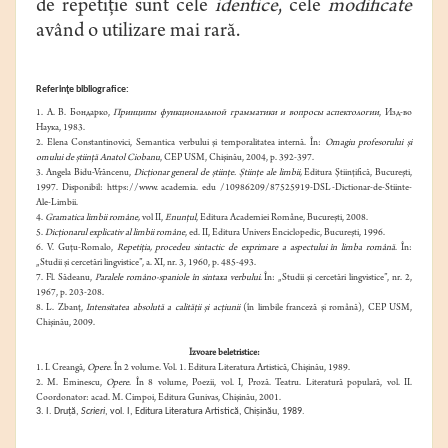
de repetiţie sunt cele
identice
, cele
modificate
având o utilizare mai rară.
Referinţe bibliografice:
1. А. В. Бoндapкo,
Принципы функциональной грамматики и вопросы аспектологии
,
Изд-во
Наука, 1983.
2. Elena Constantinovici, Semantica verbului şi temporalitatea internă. În:
Omagiu profesorului şi
omului de ştiinţă Anatol Ciobanu
, CEP USM, Chişinău, 2004, p. 392-397.
3. Angela Bidu-Vrăncenu,
Dicţionar general de ştiinţe. Ştiinţe ale limbii,
Editura Ştiinţifică, Bucureşti,
1997. Disponibil: https://www. academia. edu /10986209/87525919-DSL-Dictionar-de-Stiinte-
Ale-Limbii.
4.
Gramatica limbii române,
vol II,
Enunţul
, Editura Academiei Române, București, 2008.
5.
Dicţionarul explicativ al limbii române
, ed. II, Editura Univers Enciclopedic, Bucureşti, 1996.
6. V. Guţu-Romalo,
Repetiţia, procedeu sintactic de exprimare a aspectului în limba română
. În:
„Studii şi cercetări lingvistice”, a. XI, nr. 3, 1960, p. 485-493.
7. Fl. Sădeanu,
Paralele româno-spaniole în sintaxa verbului
. În: „Studii şi cercetări lingvistice”, nr. 2,
1967, p. 203-208.
8. L. Zbanţ,
Intensitatea absolută a calităţii şi acţiunii
(în limbile franceză şi română), CEP USM,
Chişinău, 2009.
Izvoare beletristice:
1. I. Creangă,
Opere
. În 2 volume. Vol. 1. Editura Literatura Artistică, Chişinău, 1989.
2. M. Eminescu,
Opere
. În 8 volume, Poezii, vol. I, Proză. Teatru. Literatură populară, vol. II.
Coordonator: acad. M. Cimpoi, Editura Gunivas, Chişinău, 2001.
3. I. Druţă,
Scrieri
, vol. I, Editura Literatura Artistică, Chişinău, 1989.