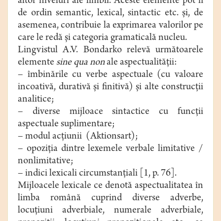
altor niveluri ale limbii. Aceste elemente pot fi
de ordin semantic, lexical, sintactic etc. şi, de
asemenea, contribuie la exprimarea valorilor pe
care le redă şi categoria gramaticală nucleu.
Lingvistul A.V. Bondarko relevă următoarele
elemente
sine qua non
ale aspectualităţii:
– îmbinările cu verbe aspectuale (cu valoare
incoativă, durativă şi finitivă) şi alte construcţii
analitice;
– diverse mijloace sintactice cu funcţii
aspectuale suplimentare;
– modul acţiunii (Aktionsart);
– opoziţia dintre lexemele verbale limitative /
nonlimitative;
– indici lexicali circumstanţiali [1, p. 76].
Mijloacele lexicale ce denotă aspectualitatea în
limba română cuprind diverse adverbe,
locuţiuni adverbiale, numerale adverbiale,