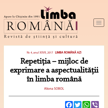
Toggl
naviga
LIMBA ROMÂNĂ AZI
Nr. 4, anul XXVII, 2017
Repetiţia – mijloc de
exprimare a aspectualităţii
în limba română
Aliona SOBOL
Facebook
Twitter
WhatsApp
Viber