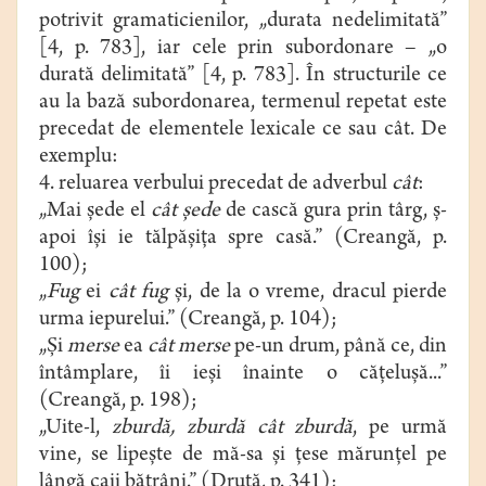
potrivit gramaticienilor, „durata nedelimitată”
[4, p. 783], iar cele prin subordonare – „o
durată delimitată” [4, p. 783]. În structurile ce
au la bază subordonarea, termenul repetat este
precedat de elementele lexicale ce sau cât. De
exemplu:
4. reluarea verbului precedat de adverbul
cât
:
„Mai şede el
cât şede
de cască gura prin târg, ş-
apoi îşi ie tălpăşiţa spre casă.” (Creangă, p.
100);
„
Fug
ei
cât fug
şi, de la o vreme, dracul pierde
urma iepurelui.” (Creangă, p. 104);
„Şi
merse
ea
cât
merse
pe-un drum, până ce, din
întâmplare, îi ieşi înainte o căţeluşă...”
(Creangă, p. 198);
„Uite-l,
zburdă, zburdă cât zburdă
, pe urmă
vine, se lipeşte de mă-sa şi ţese mărunţel pe
lângă caii bătrâni.” (Druță, p. 341);