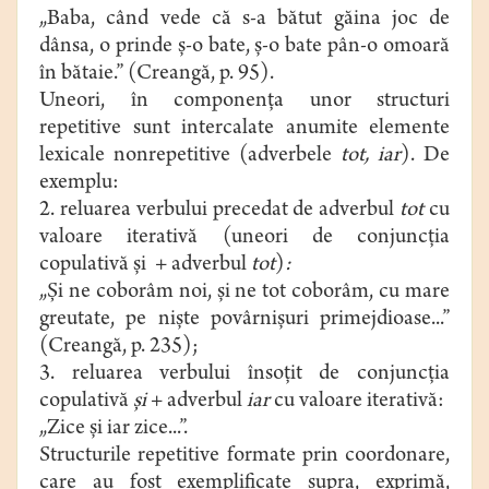
„Baba, când vede că s-a bătut găina joc de
dânsa, o prinde ş-o bate, ş-o bate pân-o omoară
în bătaie.” (Creangă, p. 95).
Uneori, în componenţa unor structuri
repetitive sunt intercalate anumite elemente
lexicale nonrepetitive (adverbele
tot, iar
). De
exemplu:
2. reluarea verbului precedat de adverbul
tot
cu
valoare iterativă (uneori de conjuncţia
copulativă şi + adverbul
tot
)
:
„Şi ne coborâm noi, şi ne tot coborâm, cu mare
greutate, pe nişte povârnişuri primejdioase...”
(Creangă, p. 235);
3. reluarea verbului însoţit de conjuncţia
copulativă
şi
+ adverbul
iar
cu valoare iterativă:
„Zice şi iar zice...”.
Structurile repetitive formate prin coordonare,
care au fost exemplificate supra, exprimă,