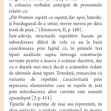
5. reluarea verbului anticipat de pronumele
relativ
ce
:
„Făt-Frumos
ospătă ce ospătă
, dar apoi, luându-
şi buzduganul de-a umăr, merse mereu pe dâra
trasă de piuă...” (Eminescu, II, p. 186).
Într-adevăr, structurile repetitive bazate pe
subordonare diferă de cele ce au la bază
coordonarea prin faptul că, în primele trei
tipuri analizate
supra,
întreaga construcţie
serveşte pentru a marca o acţiune durativă, dar
cu o durată mai mică decât a acţiunilor redate
de ultimele două tipuri. Totodată, remarcăm că
varianta de repetiţie caracterizată prin
separarea elementelor care se repetă în text
prin introducerea altor cuvinte este numită
epanalepsă
[3, p. 414].
Tipurile de repetiţie de mai sus reprezintă, în
plan sintactic, o unitate, constituind, în marea