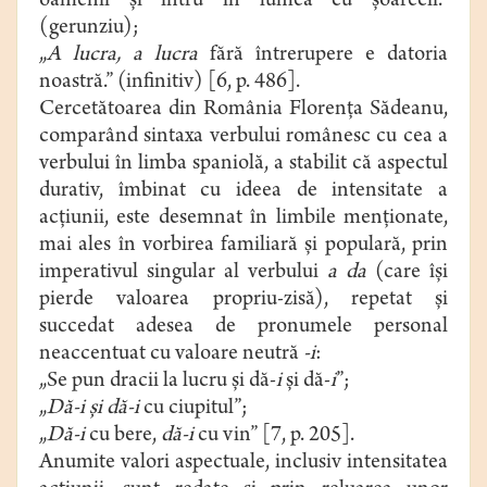
oamenii şi intru în lumea cu şoarecii.”
(gerunziu);
„
A lucra, a lucra
fără întrerupere e datoria
noastră.” (infinitiv) [6, p. 486].
Cercetătoarea din România Florenţa Sădeanu,
comparând sintaxa verbului românesc cu cea a
verbului în limba spaniolă, a stabilit că aspectul
durativ, îmbinat cu ideea de intensitate a
acţiunii, este desemnat în limbile menţionate,
mai ales în vorbirea familiară şi populară, prin
imperativul singular al verbului
a da
(care îşi
pierde valoarea propriu-zisă), repetat şi
succedat adesea de pronumele personal
neaccentuat cu valoare neutră
-i
:
„Se pun dracii la lucru şi dă-
i
şi dă-
i
”;
„
Dă-i şi dă-i
cu ciupitul”;
„
Dă-i
cu bere,
dă-i
cu vin” [7, p. 205].
Anumite valori aspectuale, inclusiv intensitatea