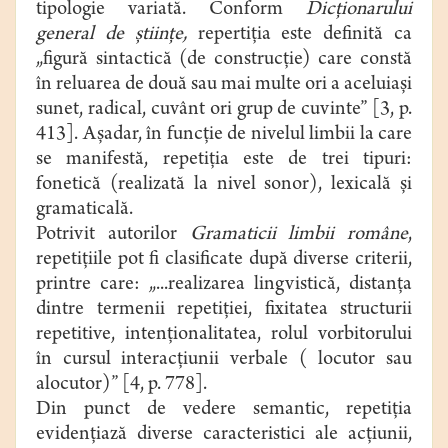
tipologie variată. Conform
Dicţionarului
general de ştiinţe,
repertiţia este definită ca
„figură sintactică (de construcţie) care constă
în reluarea de două sau mai multe ori a aceluiaşi
sunet, radical, cuvânt ori grup de cuvinte” [3, p.
413]. Aşadar, în funcţie de nivelul limbii la care
se manifestă, repetiţia este de trei tipuri:
fonetică (realizată la nivel sonor), lexicală şi
gramaticală.
Potrivit autorilor
Gramaticii limbii române
,
repetiţiile pot fi clasificate după diverse criterii,
printre care: „...realizarea lingvistică, distanţa
dintre termenii repetiţiei, fixitatea structurii
repetitive, intenţionalitatea, rolul vorbitorului
în cursul interacţiunii verbale ( locutor sau
alocutor)” [4, p. 778].
Din punct de vedere semantic, repetiţia
evidenţiază diverse caracteristici ale acţiunii,