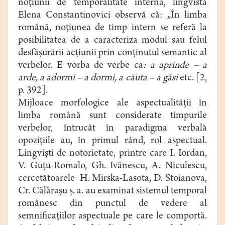
noţiunii de temporalitate internă, lingvista
Elena Constantinovici observă că: „În limba
română, noţiunea de timp intern se referă la
posibilitatea de a caracteriza modul sau felul
desfăşurării acţiunii prin conţinutul semantic al
verbelor. E vorba de verbe ca
: a aprinde – a
arde, a adormi – a dormi, a căuta – a găsi
etc. [2,
p. 392].
Mijloace morfologice ale aspectualităţii în
limba română sunt considerate timpurile
verbelor, întrucât în paradigma verbală
opoziţiile au, în primul rând, rol aspectual.
Lingvişti de notorietate, printre care I. Iordan,
V. Guţu-Romalo, Gh. Ivănescu, A. Niculescu,
cercetătoarele H. Mirska-Lasota, D. Stoianova,
Cr. Călăraşu ş. a. au examinat sistemul temporal
românesc din punctul de vedere al
semnificaţiilor aspectuale pe care le comportă.