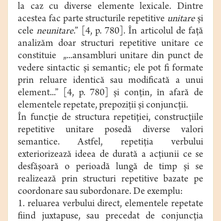
la caz cu diverse elemente lexicale. Dintre
acestea fac parte structurile repetitive
unitare
şi
cele
neunitare
.” [4, p. 780]. În articolul de faţă
analizăm doar structuri repetitive unitare ce
constituie „...ansambluri unitare din punct de
vedere sintactic şi semantic; ele pot fi formate
prin reluare identică sau modificată a unui
element...” [4, p. 780] şi conţin, în afară de
elementele repetate, prepoziţii şi conjuncţii.
În funcţie de structura repetiţiei, construcţiile
repetitive unitare posedă diverse valori
semantice. Astfel, repetiţia verbului
exteriorizează ideea de durată a acţiunii ce se
desfăşoară o perioadă lungă de timp şi se
realizează prin structuri repetitive bazate pe
coordonare sau subordonare. De exemplu:
1. reluarea verbului direct, elementele repetate
fiind juxtapuse, sau precedat de conjuncţia