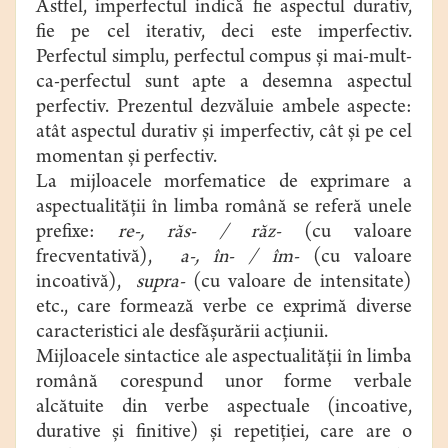
Astfel, imperfectul indică fie aspectul durativ,
fie pe cel iterativ, deci este imperfectiv.
Perfectul simplu, perfectul compus şi mai-mult-
ca-perfectul sunt apte a desemna aspectul
perfectiv. Prezentul dezvăluie ambele aspecte:
atât aspectul durativ şi imperfectiv, cât şi pe cel
momentan şi perfectiv.
La mijloacele morfematice de exprimare a
aspectualităţii în limba română se referă unele
prefixe:
re-, răs- / răz-
(cu valoare
frecventativă),
a-, în- / îm-
(cu valoare
incoativă),
supra-
(cu valoare de intensitate)
etc., care formează verbe ce exprimă diverse
caracteristici ale desfăşurării acţiunii.
Mijloacele sintactice ale aspectualităţii în limba
română corespund unor forme verbale
alcătuite din verbe aspectuale (incoative,
durative şi finitive) şi repetiţiei, care are o