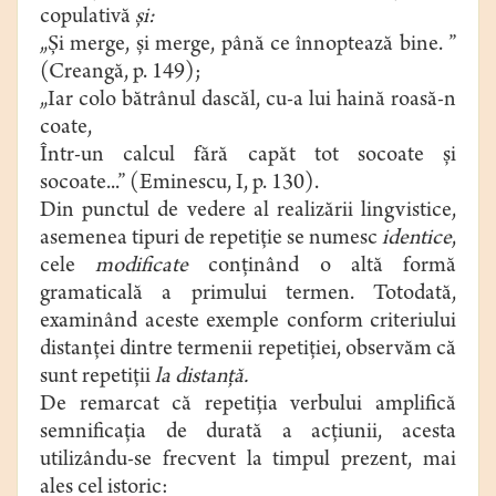
copulativă
şi:
„Şi merge, şi merge, până ce înnoptează bine. ”
(Creangă, p. 149);
„Iar colo bătrânul dascăl, cu-a lui haină roasă-n
coate,
Într-un calcul fără capăt tot socoate şi
socoate...” (Eminescu, I, p. 130).
Din punctul de vedere al realizării lingvistice,
asemenea tipuri de repetiţie se numesc
identice
,
cele
modificate
conţinând o altă formă
gramaticală a primului termen. Totodată,
examinând aceste exemple conform criteriului
distanţei dintre termenii repetiţiei, observăm că
sunt repetiţii
la distanţă.
De remarcat că repetiţia verbului amplifică
semnificaţia de durată a acţiunii, acesta
utilizându-se frecvent la timpul prezent, mai
ales cel istoric: