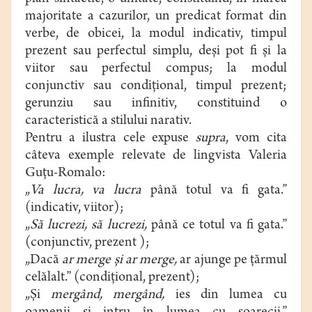
majoritate a cazurilor, un predicat format din
verbe, de obicei, la modul indicativ, timpul
prezent sau perfectul simplu, deşi pot fi şi la
viitor sau perfectul compus; la modul
conjunctiv sau condiţional, timpul prezent;
gerunziu sau infinitiv, constituind o
caracteristică a stilului narativ.
Pentru a ilustra cele expuse
supra
, vom cita
câteva exemple relevate de lingvista Valeria
Guţu-Romalo:
„
Va lucra, va lucra
până totul va fi gata.”
(indicativ, viitor);
„
Să lucrezi, să lucrezi,
până ce totul va fi gata.”
(conjunctiv, prezent );
„Dacă
ar merge şi ar merge,
ar ajunge pe ţărmul
celălalt.” (condiţional, prezent);
„Şi
mergând, mergând,
ies din lumea cu