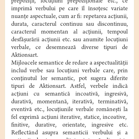
prepoziţii, locuţiuni prepoziţionale etc., ce
imprimă verbului pe care îl însoţesc variate
nuanţe aspectuale, cum ar fi: repetarea acţiunii,
durata, caracterul continuu sau discontinuu,
caracterul momentan al acţiunii, tempoul
desfăşurării acţiunii etc. sau anumite locuţiuni
verbale, ce desemnează diverse tipuri de
Aktionsart.
Mijloacele semantice de redare a aspectualităţii
includ verbe sau locuţiuni verbale care, prin
conţinutul lor semantic, pot sugera diferite
tipuri de Aktionsart. Astfel, verbele indică
acţiuni cu semantică incoativă, ingresivă,
durativă, momentană, iterativă, terminativă,
eventivă etc., locuţiunile verbale româneşti la
fel exprimă acţiuni iterative, statice, incoative,
finitive, durative, orientate, ingresive etc.
Reflectând asupra semanticii verbului şi a