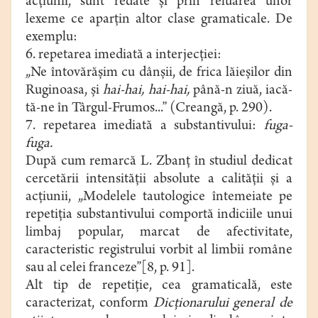
acţiunii, sunt redate şi prin reluarea unor
lexeme ce aparţin altor clase gramaticale. De
exemplu:
6. repetarea imediată a interjecţiei:
„Ne întovărăşim cu dânşii, de frica lăieşilor din
Ruginoasa, şi
hai-hai, hai-hai,
până-n ziuă, iacă-
tă-ne în Târgul-Frumos...” (Creangă, p. 290).
7. repetarea imediată a substantivului:
fuga-
fuga.
După cum remarcă L. Zbanţ în studiul dedicat
cercetării intensităţii absolute a calităţii şi a
acţiunii, „Modelele tautologice întemeiate pe
repetiţia substantivului comportă indiciile unui
limbaj popular, marcat de afectivitate,
caracteristic registrului vorbit al limbii române
sau al celei franceze”[8, p. 91].
Alt tip de repetiţie, cea gramaticală, este
caracterizat, conform
Dicţionarului general de