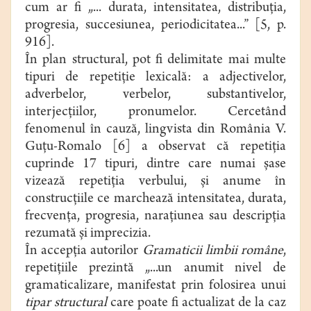
cum ar fi „... durata, intensitatea, distribuţia,
progresia, succesiunea, periodicitatea...” [5, p.
916].
În plan structural, pot fi delimitate mai multe
tipuri de repetiţie lexicală: a adjectivelor,
adverbelor, verbelor, substantivelor,
interjecţiilor, pronumelor. Cercetând
fenomenul în cauză, lingvista din România V.
Guţu-Romalo [6] a observat că repetiţia
cuprinde 17 tipuri, dintre care numai şase
vizează repetiţia verbului, şi anume în
construcţiile ce marchează intensitatea, durata,
frecvenţa, progresia, naraţiunea sau descripţia
rezumată şi imprecizia.
În accepţia autorilor
Gramaticii limbii române
,
repetiţiile prezintă „...un anumit nivel de
gramaticalizare, manifestat prin folosirea unui
tipar structural
care poate fi actualizat de la caz