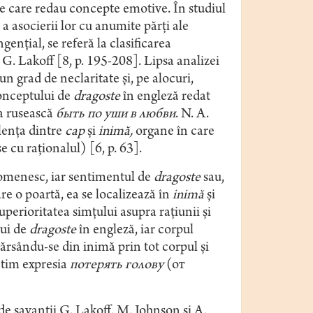
ce care redau concepte emotive. În studiul
a asocierii lor cu anumite părţi ale
enţial, se referă la clasificarea
. Lakoff [8, p. 195-208]. Lipsa analizei
n grad de neclaritate şi, pe alocuri,
conceptului de
dragoste
în engleză redat
a rusească
быть по уши в любви
. N. А.
lenţa dintre
cap
şi
inimă,
organe în care
e cu raţionalul) [6, p. 63].
omenesc, iar sentimentul de
dragoste
sau,
re o poartă, ea se localizează în
inimă
şi
perioritatea simţului asupra raţiunii şi
lui de
dragoste
în engleză, iar corpul
ărsându-se din inimă prin tot corpul și
ntim expresia
потерять голову
(от
de savanţii G. Lakoff, M. Johnson şi A.