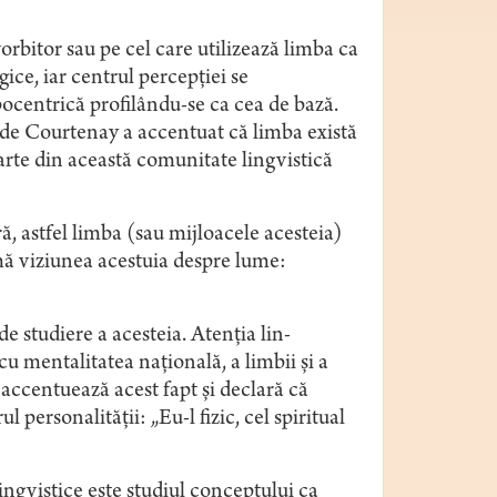
orbitor sau pe cel care utilizează limba ca
ice, iar centrul percepţiei se
pocentrică profilându-se ca cea de bază.
 de Courtenay a accentuat că limba există
parte din această comunitate lingvistică
ă, astfel limba (sau mijloacele acesteia)
mă viziunea acestuia despre lume:
de studiere a acesteia. Atenţia lin-
cu mentalitatea naţională, a limbii şi a
 accentuează acest fapt şi declară că
 personalităţii: „Eu-l fizic, cel spiritual
ngvistice este studiul conceptului ca