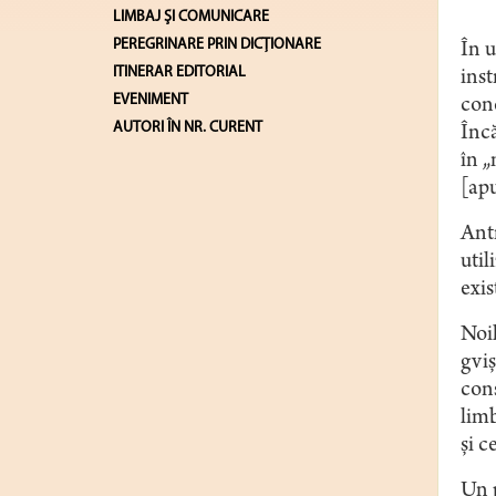
LIMBAJ ŞI COMUNICARE
PEREGRINARE PRIN DICȚIONARE
În u
ITINERAR EDITORIAL
inst
EVENIMENT
conc
AUTORI ÎN NR. CURENT
Încă
în „
[apu
Antr
util
exis
Noil
gviş
conş
limb
şi c
Un p