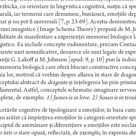
zbicka, cu orientare în lingvistica cognitivă, susţin că sp
urală, iar termenii care denumesc, bunăoară, emoţiile dep
at şi nu pot fi universali [7, p. 23-69]. Aceștia demonstr
mei imagistice (Image Schema Theory) propusă de M. John
litate de manifestare a experienţei memoriei biologice la
istice. Ea include concepte rudimentare, precum Contact
ente sunt semnificative, deoarece ele sunt legate de expe
nţii G. Lakoff şi M. Johnson [apud: 9, p. 10] pun la îndo
 memoria biologică care oferă blocuri constructive conce
ia lor, motivul că vorbim despre aflarea în stare de dragos
ceptului abstract de
dragoste
şi înţelegerea lui prin pris
amental. Astfel, conceptele schematic-imaginare servesc 
plexe, de exemplu:
1) James is in love. 2) Susan is in trou
etările cognitive de tipologizare a emoţiilor, în baza cuno
 au arătat că împărţirea emoţiilor în categorii orientate s
cipiul de asemănare şi diferenţiere a emoţiilor este neclar 
r într-o stare opusă, reflectată, de exemplu, în expresia d