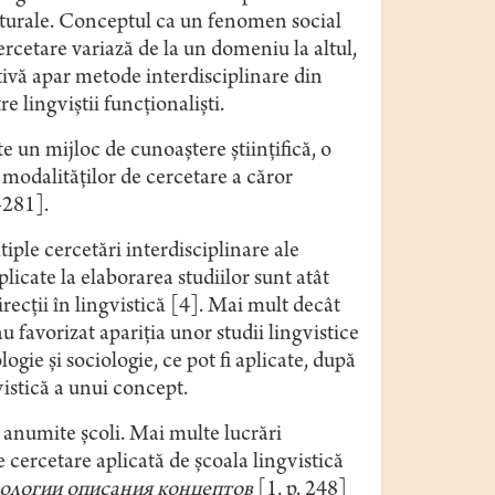
turale. Conceptul ca un fenomen social
ercetare variază de la un domeniu la altul,
tivă apar metode interdisciplinare din
e lingviştii funcţionalişti.
 un mijloc de cunoaştere ştiinţifică, o
 modalităţilor de cercetare a căror
-281].
ple cercetări interdisciplinare ale
licate la elaborarea studiilor sunt atât
irecţii în lingvistică [4]. Mai mult decât
au favorizat apariţia unor studii lingvistice
gie şi sociologie, ce pot fi aplicate, după
istică a unui concept.
i anumite şcoli. Mai multe lucrări
 cercetare aplicată de școala lingvistică
дологии описания концептов
[1, p. 248]