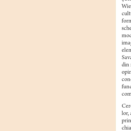
Wier
cult
form
sche
moda
imag
elem
Sava
din
opin
con
fund
com
Cerc
lor,
prin
chia