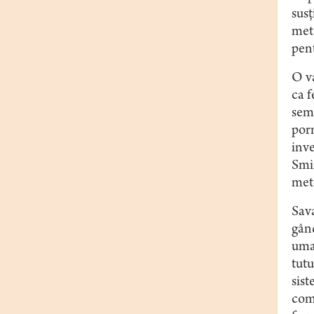
susţ
meto
pent
O va
ca f
sema
porn
inve
Smir
meto
Sava
gând
uman
tutu
sist
comb