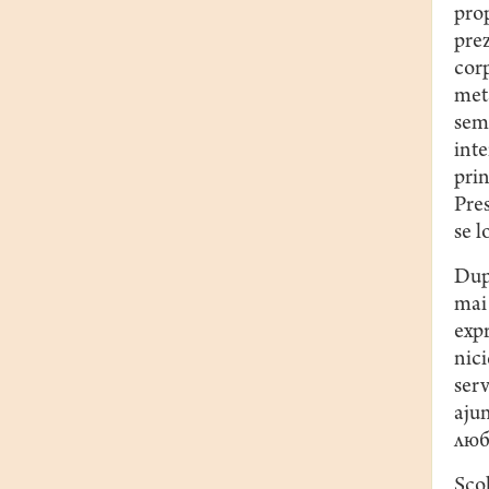
prop
prez
corp
meta
semi
inte
prin
Pres
se l
Dup
mai 
exp
nic
serv
ajun
люб
Şcol