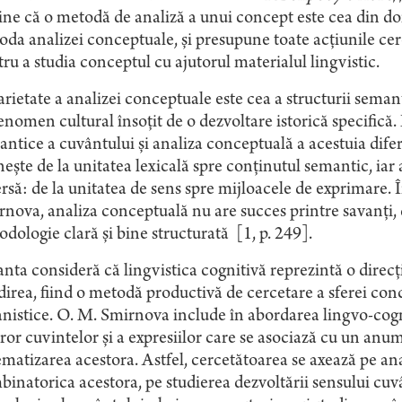
ine că o metodă de analiză a unui concept este cea din d
da analizei conceptuale, şi presupune toate acţiunile cer
ru a studia conceptul cu ajutorul materialul lingvistic.
rietate a analizei conceptuale este cea a structurii seman
enomen cultural însoţit de o dezvoltare istorică specifică. 
ntice a cuvântului şi analiza conceptuală a acestuia difer
eşte de la unitatea lexicală spre conţinutul semantic, iar
rsă: de la unitatea de sens spre mijloacele de exprimare. 
nova, analiza conceptuală nu are succes printre savanţi,
dologie clară şi bine structurată [1, p. 249].
nta consideră că lingvistica cognitivă reprezintă o direcți
irea, fiind o metodă productivă de cercetare a sferei con
istice. O. M. Smirnova include în abordarea lingvo-cogni
ror cuvintelor şi a expresiilor care se asociază cu un anu
ematizarea acestora. Astfel, cercetătoarea se axează pe ana
inatorica acestora, pe studierea dezvoltării sensului cuv