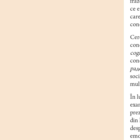
fraz
ce e
care
con
Cerc
con
cogn
con
рад
soci
mult
În l
exa
prez
din 
desp
emoţ