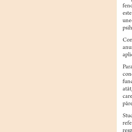
fen
este
uneo
psih
Conf
anum
apli
Para
conc
func
atât
care
păre
Stud
refe
resp