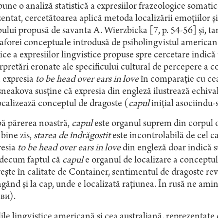
une o analiză statistică a expresiilor frazeologice somati
entat, cercetătoarea aplică metoda localizării emoţiilor şi 
ului propusă de savanta A. Wierzbicka [7, p. 54-56] şi, tang
forei conceptuale introdusă de psiholingvistul american G
ce a expresiilor lingvistice propuse spre cercetare indică u
rpretări eronate ale specificului cultural de percepere a 
 expresia
to be head over ears in love
în comparaţie cu ce
neakova susţine că expresia din engleză ilustrează echiva
ocalizează conceptul de dragoste (
capul
iniţial asociindu-s
ă părerea noastră,
capul
este organul suprem din corpul 
bine zis,
starea de îndrăgostit
este incontrolabilă de cel ca
resia
to be head over ears in love
din engleză doar indică su
idecum faptul că
capul
e organul de localizare a conceptu
eşte în calitate de Сontainer, sentimentul de dragoste rev
gând şi la cap, unde e localizată raţiunea. În rusă ne ami
ви).
ile lingvistice americană şi cea australiană, reprezentate 