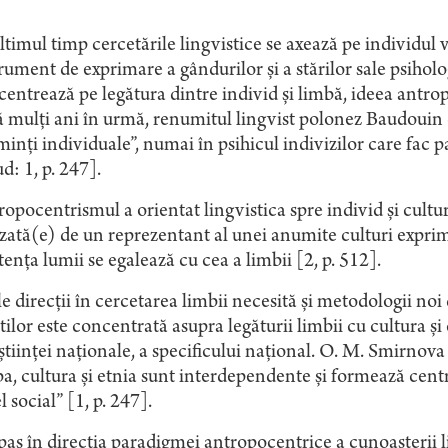
ltimul timp cercetările lingvistice se axează pe individul v
rument de exprimare a gândurilor şi a stărilor sale psiholog
entrează pe legătura dintre individ şi limbă, ideea antro
 mulţi ani în urmă, renumitul lingvist polonez Baudouin
minţi individuale”, numai în psihicul indivizilor care fac 
d: 1, p. 247].
opocentrismul a orientat lingvistica spre individ şi cultur
izată(e) de un reprezentant al unei anumite culturi expri
tenţa lumii se egalează cu cea a limbii [2, p. 512].
e direcţii în cercetarea limbii necesită şi metodologii noi 
tilor este concentrată asupra legăturii limbii cu cultura şi 
tiinţei naţionale, a specificului naţional. O. M. Smirnova
a, cultura şi etnia sunt interdependente şi formează centrul
el social” [1, p. 247].
as în direcţia paradigmei antropocentrice a cunoaşterii li