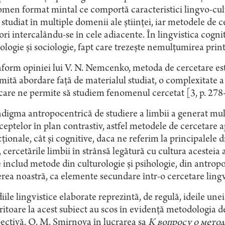
omen format mintal ce comportă caracteristici lingvo-cul
 studiat în multiple domenii ale ştiinţei, iar metodele de c
ri intercalându-se în cele adiacente. În lingvistica cogni
ologie şi sociologie, fapt care trezeşte nemulţumirea printr
orm opiniei lui V. N. Nemcenko, metoda de cercetare este
ită abordare faţă de materialul studiat, o complexitate a
care ne permite să studiem fenomenul cercetat [3, p. 278
digma antropocentrică de studiere a limbii a generat multi
eptelor în plan contrastiv, astfel metodele de cercetare ap
ţionale, cât şi cognitive, daca ne referim la principalele d
, cercetările limbii în strânsă legătură cu cultura acesteia 
 includ metode din culturologie şi psihologie, din antropolo
rea noastră, ca elemente secundare într-o cercetare lingv
iile lingvistice elaborate reprezintă, de regulă, ideile une
ritoare la acest subiect au scos în evidenţă metodologia de
ectivă. O. M. Smirnova în lucrarea sa
К вопросу о мето