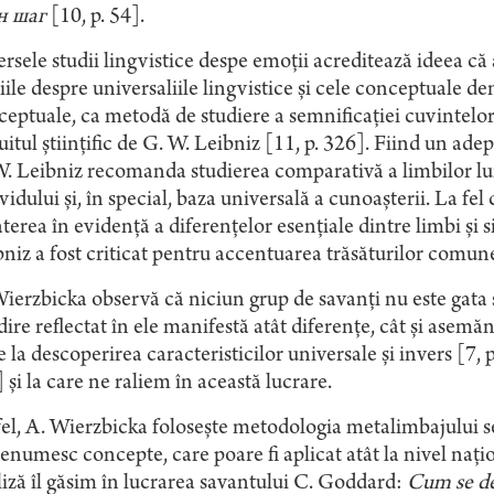
н шаг
[10, p. 54].
rsele studii lingvistice despe emoţii acreditează ideea că
iile despre universaliile lingvistice şi cele conceptuale d
eptuale, ca metodă de studiere a semnificaţiei cuvintelor î
uitul ştiinţific de G. W. Leibniz [11, p. 326]. Fiind un ade
. Leibniz recomanda studierea comparativă a limbilor lum
vidului şi, în special, baza universală a cunoaşterii. La fel 
terea în evidenţă a diferenţelor esenţiale dintre limbi şi 
niz a fost criticat pentru accentuarea trăsăturilor comune
ierzbicka observă că niciun grup de savanţi nu este gata 
ire reflectat în ele manifestă atât diferenţe, cât şi asemănă
 la descoperirea caracteristicilor universale şi invers [7,
 şi la care ne raliem în această lucrare.
el, A. Wierzbicka foloseşte metodologia metalimbajului s
enumesc concepte, care poare fi aplicat atât la nivel naţio
iză îl găsim în lucrarea savantului C. Goddard:
Cum se de