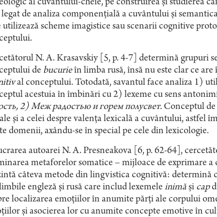
eologic al cuvântului-cheie, pe construirea şi studierea câ
 legat de analiza componenţială a cuvântului şi semantica 
 utilizează scheme imagistice sau scenarii cognitive prot
ceptului.
etătorul N. A. Krasavskiy [5, p. 4-7] determină grupuri s
ceptului de
bucurie
în limba rusă, însă nu este clar ce ar
itiv
al conceptului. Totodată, savantul face analiza 1) uti
ceptul acestuia în îmbinări cu 2) lexeme cu sens antoni
ость, 2) Меж радостью и горем полусвет.
Conceptul d
ale şi a celei despre valenţa lexicală a cuvântului, astfe
e domenii, axându-se în special pe cele din lexicologie.
ucrarea autoarei N. A. Presneakova [6, p. 62-64], cercetăt
minarea metaforelor somatice – mijloace de exprimare a 
intă câteva metode din lingvistica cognitivă: determină 
limbile engleză şi rusă care includ lexemele
inimă
şi
cap
du
re localizarea emoţiilor în anumite părţi ale corpului o
iilor şi asocierea lor cu anumite concepte emotive în cult