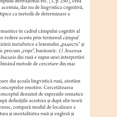
mpului derivaţional etc. [1, p. 250], ceea
acestuia, dar nu de lingvistica cognitivă,
otipice ca metodă de determinare a
emantice în cadrul câmpului cognitiv al
e în vedere acesta prin termenul
câmpul
lizării metaforice a lexemului „радость” şi
mic precum „горе”, bunăoară:
1) Золотая
e
bucurie
din rusă e supus unei interpretări
l îmbinând metode de cercetare din mai
oare din şcoala lingvistică rusă, atestăm
conceptelor emotive. Cercetătoarea
conceptul denumit de expresiile somatice
pă definiţiile acestora şi după alte teorii
menesc, compară modul de localizare a
ura şi mentalitatea rusă şi engleză şi