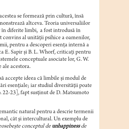
 acestea se formează prin cultură, însă
emonstrează altceva. Teoria universaliilor
n diferite limbi, a fost introdusă în
pt convins al unităţii psihice a oamenilor,
ii, pentru a descoperi esenţa internă a
ca E. Sapir şi B. L. Whorf, criticaţi pentru
sistemele conceptuale asociate lor, G. W.
 ale acestora.
să accepte ideea că limbile şi modul de
ri esenţiale; iar studiul diversităţii poate
 p. 22-23], fapt susţinut de D. Matsumoto
emantic natural pentru a descrie termenii
nal, cât şi intercultural. Un exemplu de
osebeşte conceptul de
unhappiness
de