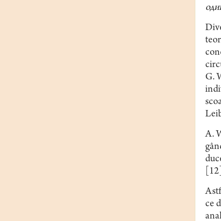
оди
Dive
teor
conc
circ
G. W
indi
scoa
Leib
A. W
gând
duce
[12]
Astf
ce d
anal