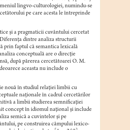
omeniul lingvo-culturologiei, numindu-se
cetătorului pe care acesta le întreprinde
tice şi a pragmaticii cuvântului cercetat
Diferenţa dintre analiza structurii
ă prin faptul că semantica lexicală
 analiza conceptuală are o direcţie
Însă, după părerea cercetătoarei O. M.
 deoarece aceasta nu include o
e nouă în studiul relației limbii cu
ceptuale naţionale în cadrul cercetărilor
tivă a limbii studierea semnificaţiei
mit concept în idiomul naţional şi include
liza semică a cuvintelor şi pe
ântului, pe construirea câmpului lexico-