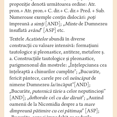
propoziție denotă următoarea ordine: Atr.
pron.+ Atr. pron.+ C. dir.+ C. dir.+ Pred. + Sub.
Numeroase exemple conțin dislocări:
poți
împreună
a simți
[AND]; „
Minte
de Dumnezeu
însuflată
având
” [ASP] etc.
Textele
Acatistelor
abundă în diverse
construcții cu valoare intensivă: formațiuni
tautologice și pleonastice, antiteze, metafore ș.
a. Construcțiile tautologice și pleonastice,
parigmenonul din mostrele: „Înțelepciunea cea
înțeleaptă a chinurilor cumplite”; „Bucurăte,
fericit pântece, carele pre cel
neîncăput
de
nimene Dumnezeu
lai
încăput”[AND];
„Bucurăte,
puternică tărie
a celor neputincioși”
[AND]; „doftorule cel
cu dar dăruit
”; „Auzind
oamenii de la Nicomidia despre a ta
mare
dimpreună pătimire cu
cei pătimași
” [ASP];