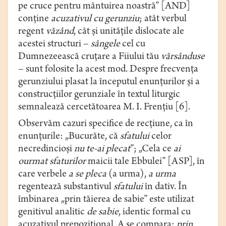
pe cruce pentru mântuirea noastră” [AND]
conține
acuzativul cu gerunziu
; atât verbul
regent
văzând
, cât și unitățile dislocate ale
acestei structuri –
sângele
cel cu
Dumnezeească cruțare a Fiiului tău
vărsânduse
– sunt folosite la acest mod. Despre frecvența
gerunziului plasat la începutul enunțurilor și a
construcțiilor gerunziale în textul liturgic
semnalează cercetătoarea M. I. Frențiu [6].
Observăm cazuri specifice de recțiune, ca în
enunțurile: „Bucurăte, că
sfatului
celor
necredincioși
nu te-ai plecat
”; „Cela ce
ai
ourmat sfaturilor
maicii tale Ebbulei” [ASP], în
care verbele
a se
pleca
(a urma),
a urma
regentează substantivul
sfatului
în dativ. În
îmbinarea „prin tăierea de sabie” este utilizat
genitivul analitic
de sabie
, identic formal cu
acuzativul prepozițional. A se compara:
prin