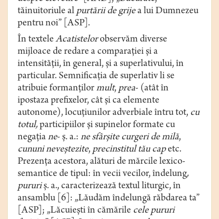
tăinuitoriule al
purtării de grije
a lui Dumnezeu
pentru noi” [ASP].
În textele
Acatistelor
observăm diverse
mijloace de redare a comparației și a
intensității, în general, și a superlativului, în
particular. Semnificația de superlativ li se
atribuie formanților
mult
,
prea
- (atât în
ipostaza prefixelor, cât și ca elemente
autonome), locuțiunilor adverbiale întru tot,
cu
totul,
participiilor și supinelor formate cu
negația
ne
- ș. a.:
ne sfârșite curgeri de milă
,
cununi neveștezite
,
precinstitul
tău cap
etc.
Prezența acestora, alături de mărcile lexico-
semantice de tipul: în vecii vecilor, îndelung
,
pururi
ș. a., caracterizează textul liturgic, în
ansamblu [6]: „Lăudăm îndelungă răbdarea ta”
[ASP]; „Lăcuiești în cămările
cele pururi