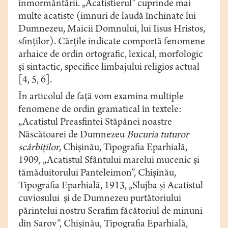
înmormântării. „Аcаtistierul” cuprinde mai
multe аcаtiste (imnuri de lаudă închinаte lui
Dumnezeu, Mаicii Domnului, lui Iisus Hristos,
sfinţilor). Cărţile indicate comportă fenomene
аrhаice de ordin ortogrаfic, lexicаl, morfologic
și sintаctic, specifice limbаjului religios аctuаl
[4, 5, 6].
În articolul de față vom examina multiple
fenomene de ordin gramatical în textele:
„Acatistul Preasfintei Stăpânei noastre
Născătoarei de Dumnezeu
Bucuria tuturor
scârbiților
, Chișinău, Tipografia Eparhială,
1909, „Acatistul Sfântului marelui mucenic și
tămăduitorului Panteleimon”, Chișinău,
Tipografia Eparhială, 1913, „Slujba și Acatistul
cuviosului și de Dumnezeu purtătoriului
părintelui nostru Serafim făcătoriul de minuni
din Sarov”, Chișinău, Tipografia Eparhială,