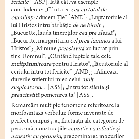
fericite
” [ASP]. Iată câteva exemple
concludente: „Cântarea
cea cu totul de
oumilință
aducem Ție” [AND]; „Luptătoriule al
lui Hristos întru bărbăție
de ne biruit
”;
„Bucurăte, lauda tinereților
cea pre aleasă
”;
„Bucurăte, mărgăritariu
cel prea luminos
a lui
Hristos”; „Minune
preaslăvită
au lucrat prin
tine Domnul”; „Cântănd luptele tale cele
multpătimitoare
pentru Hristos”, „lăcuitoriule al
ceriului întru tot fericite” [AND]; „Alinează
durerile sufletului mieu celui
mult
suspinătoriu
...” [ASS]; „întru tot sfânta și
preacinstită
pomenirea ta” [ASS].
Remarcăm multiple fenomene referitoare la
morfosintaxa verbului: forme inversate de
perfect compus ș. a., fluctuații ale categoriei de
persoană, construcțiile
acuzativ cu infinitiv
și
acuzativ cu
gerunziu
, predominarea modurilor