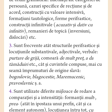
de ordin gramatical: fluctuații ale categoriei de
persoană, cazuri specifice de recțiune și de
acord, construcții cu valoare intensivă,
formațiuni tautologice, forme perifrastice,
construcţii infinitivale (
acuzativ
și
dativ cu
infinitiv
), remanieri de topică (inversiuni,
dislocări) etc.
3.
Sunt frecvente atât structurile perifrastice și
locuțiunile substantivale, adjectivale, verbale:
purtare de grijă
, comoară
de mult preț
,
a da
tămăduiri
etc., cât și cuvintele compuse, mai cu
seamă împrumuturi de origine slavă:
bogoslovie
,
blagocestie
,
Maremucenic
,
pravoslavnic
ș. a.
4.
Sunt utilizate diferite mijloace de redare a
comparației și a intensității: formanții
mult
-,
prea
- (atât în ipostaza unui prefix, cât și ca
element autonom), locuțiunea întru tot,
cu