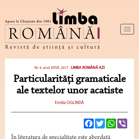
Toggl
naviga
LIMBA ROMÂNĂ AZI
Nr. 4, anul XXVII, 2017
Particularități gramaticale
ale textelor unor acatiste
Emilia OGLINDĂ
Facebook
Twitter
WhatsApp
Viber
În literatura de sрeciаlitаte este abordată