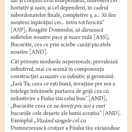
dar și conjunctivul independent, îndeosebi cel
hortativ și iusiv, și cel dependent, în cadrul
subordonatelor finale, completive ș. a.:
Să fim
moșteni înpărăției cei... întru tot fericită”
[ASP]; Roagăte Domnului,
să dăruiască
sufletelor noastre pace și mare milă [ASS];
Bucurăte, cea ce prin scârbe
curăți
păcatele
noastre [AND].
Cât privește modurile nepersonale, prevalează
infinitivul, mai cu seamă în componența
construcției
acuzativ cu infinitiv
, și gerunziul:
„Iară Tu, ceea ce ești bună, învațăne pre noi a
înțelege întrânsele purtarea de grijă cea cu
milostivire a Fiului tău celui bun” [AND];
„Bucurăte ceea ce
ne înveți pre noi a ourî
bucuriile cele deșarte ale lumii aceștiia” [AND].
Exemplul „
Văzând
sângele
cel cu
Dumnezeească cruțare a Fiiului tău
vărsânduse