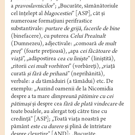
a
pravoslavnicilor
”; „Bucurăte, sămănătoriule
cel înțelept al
blagocestiei
” [ASP], cât și
numeroase formațiuni perifrastice
substantivale:
purtare de grijă
,
facerile de bine
(binefacere), cu puterea
Celui Preaînalt
(Dumnezeu), adjectivale: „comoară
de mult
preț
” (foarte prețioasă), „apa
cei făcătoare de
viață
”, „adăpostirea
cea cu liniște
” (liniștită),
„ritorii
cei mult vorbitori
” (vorbăreți), „viață
curată
și fără de prihană
” (neprihănită),
verbale:
a da
tămăduiri (a tămădui) etc. De
exemplu: „Auzind oamenii de la Nicomidia
despre a ta mare
dimpreună pătimire cu cei
pătimași
și despre cea
fără de plată vindecare
de
toate boalele, au alergat toți către tine cu
credință” [ASP]; „Toată viața noastră pe
pământ
este cu durere
și plină de întristare
despre clevetire” [AND]; „Bucurăte,