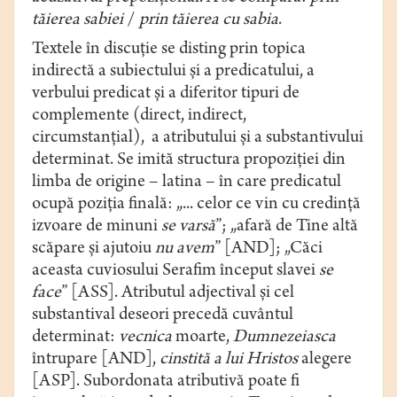
tăierea sabiei
/
prin tăierea cu sabia
.
Textele în discuție se disting prin topica
indirectă a subiectului și a predicatului, a
verbului predicat și a diferitor tipuri de
complemente (direct, indirect,
circumstanțial), a atributului și a substantivului
determinat. Se imită structura propoziției din
limba de origine – latina – în care predicatul
ocupă poziția finală: „... celor ce vin cu credință
izvoare de minuni
se
varsă
”; „afară de Tine altă
scăpare și ajutoiu
nu avem
” [AND]; „Căci
aceasta cuviosului Serafim început slavei
se
face
” [ASS]. Atributul adjectival și cel
substantival deseori precedă cuvântul
determinat:
vecnica
moarte,
Dumnezeiasca
întrupare [AND],
cinstită
a lui Hristos
alegere
[ASP]. Subordonata atributivă poate fi