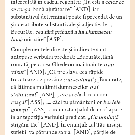
intercalată în cadrul regentei: „Tu ești
a celor ce
se roagă
bună ajutătoare” [AND], iar
substantivul determinat poate fi precedat de un
șir de atribute substantivale și adjectivale: „
Bucurăte,
cea fără prihană a lui Dumnezeu
bună
mirosire” [ASP].
Complementele directe și indirecte sunt
antepuse verbului predicat: „Bucurăte, lână
rourată, pe carea Ghedeon mai înainte
o au
văzut
” [AND]; „Că pre slava cea răpide
trecătoare de pre sine
o ai scuturat
”; „Bucurăte,
că lățimea mulțimii dumnezeilor
o ai
strâmtorat
” [ASP]; „
Pre acela
dară acum
roagăl
”[ASS]; „... căci tu pământenilor
boalele
gonești
” [ASS]. Circumstanțialul de mod apare
în antepoziția verbului predicat: „
Cu umilință
strigăm Ție” [AND]. În enunțul: „al Tău însușii
suflet îl va pătrunde sabia” [AND], părțile de