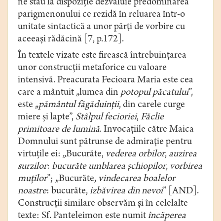
ne stau la dispoziție dezvăluie predominarea
parigmenonului ce rezidă în reluarea într-o
unitate sintactică a unor părţi de vorbire cu
aceeaşi rădăcină [7, p.172].
În textele vizate este firească întrebuințarea
unor construcții metaforice cu valoare
intensivă. Preacurata Fecioara Maria este cea
care a mântuit „lumea din
potopul păcatului
”,
este „
pământul făgăduinții
, din carele curge
miere și lapte”,
Stâlpul
fecioriei
,
Făclie
primitoare de lumină
. Invocațiile către Maica
Domnului sunt pătrunse de admirație pentru
virtuțile ei: „Bucurăte,
vederea orbilor
,
auzirea
surzilor
:
bucurăte umblarea șchiopilor
,
vorbirea
muților
”; „Bucurăte,
vindecarea boalelor
noastre
: bucurăte,
izbăvirea din nevoi
” [AND].
Construcții similare observăm și în celelalte
texte: Sf. Panteleimon este numit
încăperea