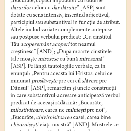
„Bucurăte, copaci împodobit cu rodurile
darurilor
celor cu
dar dăruite
” [ASP] sunt
dotate cu sens intensiv, inserând adjectivul,
participiul sau substantivul în funcție de atribut.
Altele includ variate complemente antepuse
sau postpuse verbului predicat: „Cu cinstitul
Tău
acoperemânt acoperi
tot neamul
creștinesc” [AND]; „După moarte cinstitele
tale moaște
mirosesc
cu bună
mireazmă
”
[ASP]. Pe lângă tautologiile verbale, ca în
enunțul: „Pentru aceasta lui Hristos, celui ce
minunat
proslăvește
pre cei cil
slăvesc
pre
Dânsul” [ASP], remarcăm și unele construcții
în care substantivul-adresare anticipează verbul
predicat de aceeași rădăcină: „Bucurăte,
milostivitoare
, carea ne
miluiești
pre noi”;
„Bucurăte,
chivirnisitoarea
casei, carea bine
chivirnisești
viața noastră” [AND]. Mostrele ce