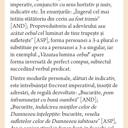
imperativ, conjunctiv cu sens hortativ și iusiv,
indicativ etc. În enunțurile: „Îngerul cel mai
întăiu stătătoriu din ceriu
au fost trimis
”
[AND]; Propoveduitoriu al adevărului
sau
arătat
orbul
cel luminat de tine trupește și
sufletește” [ASP], forma persoanei a 3-a plural o
substituie pe cea a persoanei a 3-a singular, iar
în exemplul „
Văzutau
lumina
orbul
” apare
forma inversată de perfect compus, subiectul
succedând verbul predicat.
Dintre modurile personale, alături de indicativ,
este întrebuințat frecvent imperativul, însoțit de
adresări, de regulă dezvoltate: „Bucurăte,
pom
înfrumusețat cu bună oumbră
” [AND];
„Bucurăte,
îndulcirea minților celor de
Dumnezeu înțelepțite
: bucurăte,
veselia
sufletelor celor de Dumnezeu iubitoare
” [ASP],