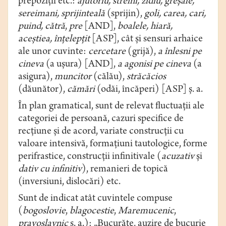
prepoziții etc.:
ajutoriu, streini, zidiu,
greșale,
sereimani, sprijinteală
(sprijin),
goli, carea, cari,
puind, cătră
,
pre
[AND],
boalele, hiară,
aceștiea, înțelepțit
[ASP], cât și sensuri arhaice
ale unor cuvinte:
cercetare
(grijă),
a înlesni
pe
cineva
(a ușura) [AND],
a agonisi
pe cineva
(a
asigura),
muncitor
(călău),
străcăcios
(dăunător),
cămări
(odăi, încăperi) [ASP] ș. a.
În plan gramatical, sunt de relevat fluctuații ale
categoriei de persoană, cazuri specifice de
recțiune și de acord, variate construcții cu
valoare intensivă, formațiuni tautologice, forme
perifrastice, construcţii infinitivale (
acuzativ
și
dativ cu infinitiv
), remanieri de topică
(inversiuni, dislocări) etc.
Sunt de indicat atât cuvintele compuse
(
bogoslovie
,
blagocestie
,
Maremucenic
,
pravoslavnic
ș. a.): „Bucurăte, auzire de bucurie