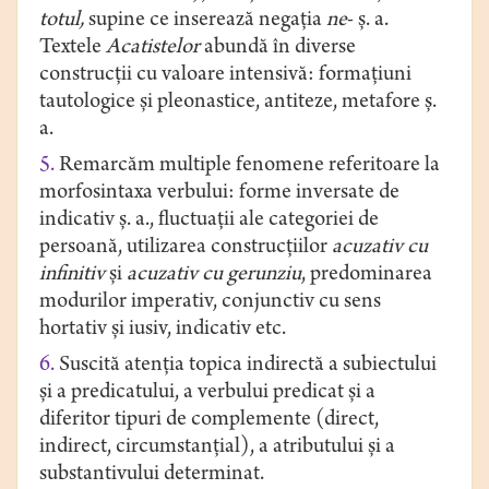
totul,
supine ce inserează negația
ne
- ș. a.
Textele
Acatistelor
abundă în diverse
construcții cu valoare intensivă: formațiuni
tautologice și pleonastice, antiteze, metafore ș.
a.
5.
Remarcăm multiple fenomene referitoare la
morfosintaxa verbului: forme inversate de
indicativ ș. a., fluctuații ale categoriei de
persoană, utilizarea construcțiilor
acuzativ cu
infinitiv
și
acuzativ cu gerunziu
, predominarea
modurilor imperativ, conjunctiv cu sens
hortativ și iusiv, indicativ etc.
6.
Suscită atenția topica indirectă a subiectului
și a predicatului, a verbului predicat și a
diferitor tipuri de complemente (direct,
indirect, circumstanțial), a atributului și a
substantivului determinat.