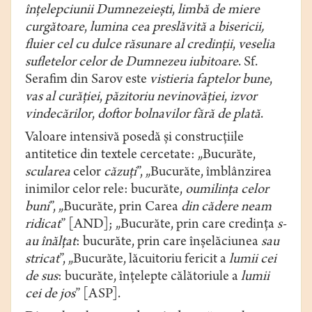
înțelepciunii
Dumnezeiești
,
limbă de miere
curgătoare
,
lumina cea preslăvită a bisericii,
fluier cel cu dulce răsunare al credinții
,
veselia
sufletelor celor de Dumnezeu iubitoare
. Sf.
Serafim din Sarov este
vistieria faptelor bune
,
vas al curăției
,
păzitoriu nevinovăției
,
izvor
vindecărilor
,
doftor bolnavilor fără de plată
.
Valoare intensivă posedă și construcțiile
antitetice din textele cercetate: „Bucurăte,
scularea
celor
căzuți
”, „Bucurăte, îmblânzirea
inimilor celor rele: bucurăte,
oumilința celor
buni
”, „Bucurăte, prin Carea
din cădere neam
ridicat
” [AND]; „Bucurăte, prin care credința
s-
au înălțat
: bucurăte, prin care înșelăciunea
sau
stricat
”, „Bucurăte, lăcuitoriu fericit a
lumii cei
de sus
: bucurăte, înțelepte călătoriule a
lumii
cei de jos
” [ASP].