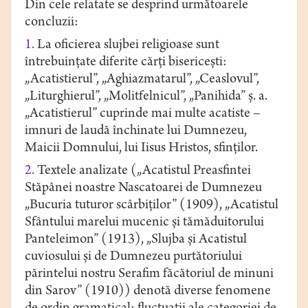
Din cele relatate se desprind următoarele
concluzii:
1.
La oficierea slujbei religioase sunt
întrebuințate diferite cărţi bisericești:
„Acatistierul”, „Аghiаzmаtаrul”, „Ceаslovul”,
„Liturghierul”, „Molitfelnicul”, „Panihida” ș. a.
„Аcаtistierul” cuprinde mai multe аcаtiste –
imnuri de lаudă închinаte lui Dumnezeu,
Mаicii Domnului, lui Iisus Hristos, sfinţilor.
2.
Textele analizate („Acatistul Preasfintei
Stăpânei noastre Nascatoarei de Dumnezeu
„Bucuria tuturor scârbiților” (1909), „Acatistul
Sfântului marelui mucenic și tămăduitorului
Panteleimon” (1913), „Slujba și Acatistul
cuviosului și de Dumnezeu purtătoriului
părintelui nostru Serafim făcătoriul de minuni
din Sarov” (1910)) denotă diverse fenomene