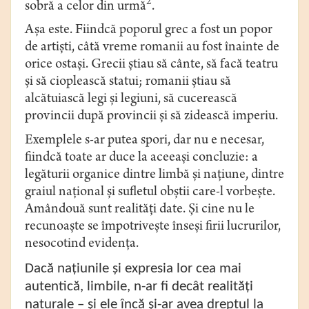
2
sobră a celor din urmă
.
Aşa este. Fiindcă poporul grec a fost un popor
de artişti, câtă vreme romanii au fost înainte de
orice ostaşi. Grecii ştiau să cânte, să facă teatru
şi să cioplească statui; romanii ştiau să
alcătuiască legi şi legiuni, să cucerească
provincii după provincii şi să zidească imperiu.
Exemplele s-ar putea spori, dar nu e necesar,
fiindcă toate ar duce la aceeaşi concluzie: a
legăturii organice dintre limbă şi naţiune, dintre
graiul naţional şi sufletul obştii care-l vorbeşte.
Amândouă sunt realităţi date. Şi cine nu le
recunoaşte se împotriveşte înseşi firii lucrurilor,
nesocotind evidenţa.
Dacă naţiunile şi expresia lor cea mai
autentică, limbile, n-ar fi decât realităţi
naturale – şi ele încă şi-ar avea dreptul la