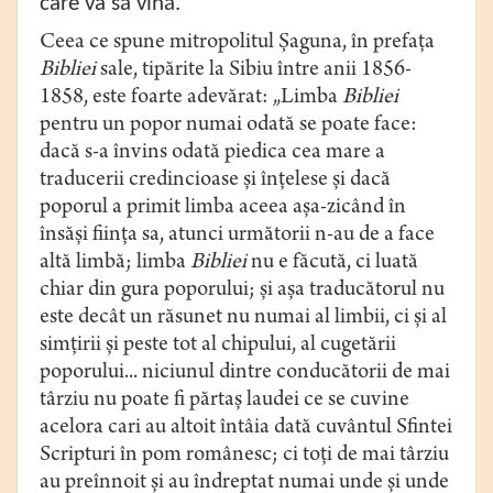
care va să vină.
Ceea ce spune mitropolitul Şaguna, în prefaţa
Bibliei
sale, tipărite la Sibiu între anii 1856-
1858, este foarte adevărat: „Limba
Bibliei
pentru un popor numai odată se poate face:
dacă s-a învins odată piedica cea mare a
traducerii credincioase şi înţelese şi dacă
poporul a primit limba aceea aşa-zicând în
însăşi fiinţa sa, atunci următorii n-au de a face
altă limbă; limba
Bibliei
nu e făcută, ci luată
chiar din gura poporului; şi aşa traducătorul nu
este decât un răsunet nu numai al limbii, ci şi al
simţirii şi peste tot al chipului, al cugetării
poporului... niciunul dintre conducătorii de mai
târziu nu poate fi părtaş laudei ce se cuvine
acelora cari au altoit întâia dată cuvântul Sfintei
Scripturi în pom românesc; ci toţi de mai târziu
au preînnoit şi au îndreptat numai unde şi unde