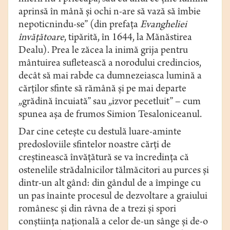
aprinsă în mână şi ochi n-are să vază să îmbie
nepoticnindu-se” (din prefaţa
Evangheliei
învăţătoare
, tipărită, în 1644, la Mănăstirea
Dealu). Prea le zăcea la inimă grija pentru
mântuirea sufletească a norodului credincios,
decât să mai rabde ca dumnezeiasca lumină a
cărţilor sfinte să rămână şi pe mai departe
„grădină încuiată” sau „izvor pecetluit” – cum
spunea aşa de frumos Simion Tesaloniceanul.
Dar cine ceteşte cu destulă luare-aminte
predosloviile sfintelor noastre cărţi de
creştinească învăţătură se va încredinţa că
ostenelile strădalnicilor tălmăcitori au purces şi
dintr-un alt gând: din gândul de a împinge cu
un pas înainte procesul de dezvoltare a graiului
românesc şi din râvna de a trezi şi spori
conştiinţa naţională a celor de-un sânge şi de-o