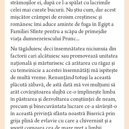
strămoşilor ei, după ce l-a spălat cu lacrimile
celei mai curate bucurii. Nu ştiu cum, dar acest
mişcător crâmpei de eroism creştinesc şi
românesc îmi aduce aminte de fuga în Egipt a
Familiei Sfinte pentru a scăpa de primejdie
viaţa dumnezeiescului Prunc...
Nu tăgăduiesc deci însemnătatea niciunuia din
factorii cari alcătuiesc sau promovează unitatea
naţională şi mărturisesc că arătarea cu răgaz şi
cu temeinicie a acestei însemnătăţi mă ispiteşte
de multă vreme. Renunţând totuşi la această
plăcută zăbavă, de astă dată mă voi mulţumi să
arăt covârşitoarea slujbă ce-o împlineşte limba
în păstrarea şi dezvoltarea conştiinţei de neam,
precum şi binecuvântata lucrare ce-a săvârşit-o
în această privinţă sfânta noastră Biserică prin
grija plină de evlavie cu care a chivernisit şi a
sporit comoara cea de mare preţ a limbii