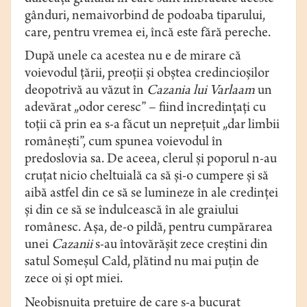
gânduri, nemaivorbind de podoaba tiparului,
care, pentru vremea ei, încă este fără pereche.
După unele ca acestea nu e de mirare că
voievodul ţării, preoţii şi obştea credincioşilor
deopotrivă au văzut în
Cazania lui Varlaam
un
adevărat „odor ceresc” – fiind încredinţaţi cu
toţii că prin ea s-a făcut un nepreţuit „dar limbii
româneşti”, cum spunea voievodul în
predoslovia sa. De aceea, clerul şi poporul n-au
cruţat nicio cheltuială ca să şi-o cumpere şi să
aibă astfel din ce să se lumineze în ale credinţei
şi din ce să se îndulcească în ale graiului
românesc. Aşa, de-o pildă, pentru cumpărarea
unei
Cazanii
s-au întovărăşit zece creştini din
satul Someşul Cald, plătind nu mai puţin de
zece oi şi opt miei.
Neobişnuita preţuire de care s-a bucurat