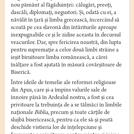
nou pământ al făgăduinţei: călugări, preoţi,
dascăli, diplomaţi, negustori. Şi, odată cu ei, a
năvălit în ţară şi limba grecească, încercând să
scoată pe cea slavonă din întăriturile aproape
inexpugnabile ce şi le zidise aceasta în decursul
veacurilor. Dar, spre fericirea noastră, din lupta
pentru supremaţie a celor două limbi străine a
ieşit biruitoare limba românească, a cărei
înălţare a fost ajutată în măsură covârşitoare de
Biserică.
Între ideile de temelie ale reformei religioase
din Apus, care şi-a împins valurile sale de
înnoire până în Ardealul nostru, a fost şi cea
privitoare la trebuinţa de a se tălmăci în limbile
naţionale
Biblia
, precum şi toate cărţile de
slujbă bisericească, pentru ca ele să-şi poată
deschide vistieria lor de înţelepciune şi