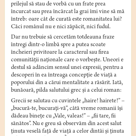
prilejul să stau de vorbă cu un frate prea
încurcat sau prea încărcat la grai îmi vine să mă
întreb: oare cât de curată este romanitatea lui?
Căci românul nu e nici zăpăcit, nici fudul.
Dar nu trebuie să cercetăm totdeauna fraze
întregi dintr-o limbă spre a putea scoate
încheieri privitoare la caracterul sau firea
comunităţii naţionale care o vorbeşte. Uneori e
destul să adâncim sensul unei expresii, pentru a
descoperi în ea întreaga concepţie de viaţă a
poporului din a cărui mentalitate a răsărit. Iată,
bunăoară, pilda salutului grec şi a celui roman:
Grecii se salutau cu cuvintele „haire! hairete!” –
„bucură-te, bucuraţi-vă”, câtă vreme romanii îşi
dădeau bineţe cu „Vale, valeas!” – „fii tare, fii
sănătos”. Nu e greu să observăm din acest salut
ţinuta veselă faţă de viaţă a celor dintâi şi ţinuta