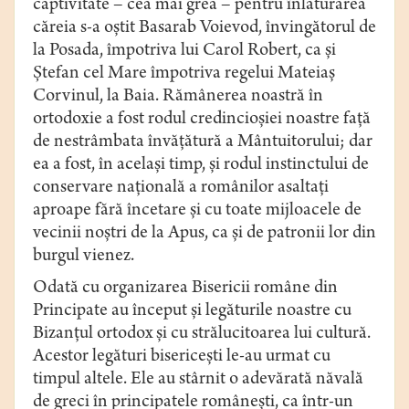
captivitate – cea mai grea – pentru înlăturarea
căreia s-a oştit Basarab Voievod, învingătorul de
la Posada, împotriva lui Carol Robert, ca şi
Ştefan cel Mare împotriva regelui Mateiaş
Corvinul, la Baia. Rămânerea noastră în
ortodoxie a fost rodul credincioşiei noastre faţă
de nestrâmbata învăţătură a Mântuitorului; dar
ea a fost, în acelaşi timp, şi rodul instinctului de
conservare naţională a românilor asaltaţi
aproape fără încetare şi cu toate mijloacele de
vecinii noştri de la Apus, ca şi de patronii lor din
burgul vienez.
Odată cu organizarea Bisericii române din
Principate au început şi legăturile noastre cu
Bizanţul ortodox şi cu strălucitoarea lui cultură.
Acestor legături bisericeşti le-au urmat cu
timpul altele. Ele au stârnit o adevărată năvală
de greci în principatele româneşti, ca într-un