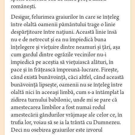
româneşti.
Desigur, felurimea graiurilor în care se înţeleg
între olaltă oamenii pământului trage o linie
despărţitoare între naţiuni. Această linie însă
nu e de netrecut şi ea nu împiedică buna
înţelegere şi vieţuire dintre neamuri şi ţări, aşa
cum gardul dintre ogrăzile vecinilor nu-i
împiedică pe aceştia să vie­ţuiască alături, în
pace şi în frăţească împreună-lucrare. Fireşte,
când există bunăvoinţă, căci altfel, când această
bunăvoinţă lipseşte, oamenii nu se înţeleg între
olaltă nici în aceeaşi limbă, cum s-a întâmplat la
zidirea turnului babilonic, unde mi se pare că
amestecarea limbilor a fost numai rodul
amestecării gândurilor vrăjmaşe ale celor ce, în
trufia lor, voiau să se ia la trântă cu Dumnezeu.
Deci nu osebirea graiurilor este izvorul