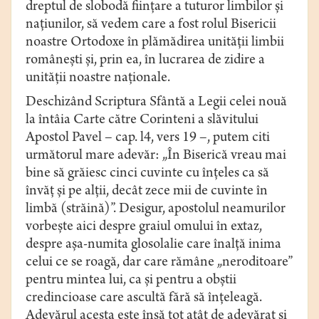
dreptul de slobodă fiinţare a tuturor limbilor şi
naţiunilor, să vedem care a fost rolul Bisericii
noastre Ortodoxe în plămădirea unităţii limbii
româneşti şi, prin ea, în lucrarea de zidire a
unităţii noastre naţionale.
Deschizând Scriptura Sfântă a Legii celei nouă
la întâia Carte către Corinteni a slăvitului
Apostol Pavel – cap. l4, vers 19 –, putem citi
următorul mare adevăr: „În Biserică vreau mai
bine să grăiesc cinci cuvinte cu înţeles ca să
învăţ şi pe alţii, decât zece mii de cuvinte în
limbă (străină)”. Desigur, apostolul neamurilor
vorbeşte aici despre graiul omului în extaz,
despre aşa-numita glosolalie care înalţă inima
celui ce se roagă, dar care rămâne „neroditoare”
pentru mintea lui, ca şi pentru a obştii
credincioase care ascultă fără să înţeleagă.
Adevărul acesta este însă tot atât de adevărat şi