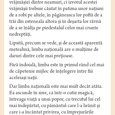
vrăjmăşiei dintre neamuri, ci izvorul acestei
vrăjmăşii trebuie căutat în patima unor naţiuni
de a robi pe altele, în păgâneasca lor poftă de a
trăi din osteneala altora şi în deşarta lor râvnă
de a se înălţa pe piedestalul celor mai crunte
nedreptăţi.
Lipsită, precum se vede, şi de această aparentă
meteahnă, limba naţională are o mulţime de
daruri dintre cele mai preţioase.
Fără îndoială, limba este în primul rând cel mai
de căpetenie mijloc de înţelegere între fiii
aceleiaşi naţii.
Dar limba naţională este mai mult decât atâta.
Ea ascunde în sine, ca într-o cutie magică,
întreaga viaţă a unui popor, cu trecutul lui cel
mai îndepărtat, cu pământul care l-a hrănit şi
care i-a încântat privirea, cu împrejurările