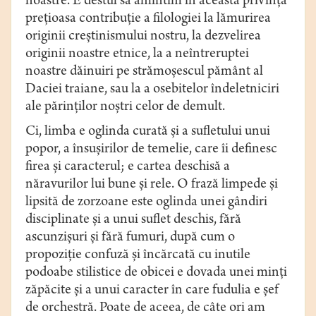
noastre. E destul să amintim în această privinţă
preţioasa contribuţie a filologiei la lămurirea
originii creştinismului nostru, la dezvelirea
originii noastre etnice, la a neîntreruptei
noastre dăinuiri pe strămoşescul pământ al
Daciei traiane, sau la a osebitelor îndeletniciri
ale părinţilor noştri celor de demult.
Ci, limba e oglinda curată şi a sufletului unui
popor, a însuşirilor de temelie, care îi definesc
firea şi caracterul; e cartea deschisă a
năravurilor lui bune şi rele. O frază limpede şi
lipsită de zorzoane este oglinda unei gândiri
disciplinate şi a unui suflet deschis, fără
ascunzişuri şi fără fumuri, după cum o
propoziţie confuză şi încărcată cu inutile
podoabe stilistice de obicei e dovada unei minţi
zăpăcite şi a unui caracter în care fudulia e şef
de orchestră. Poate de aceea, de câte ori am