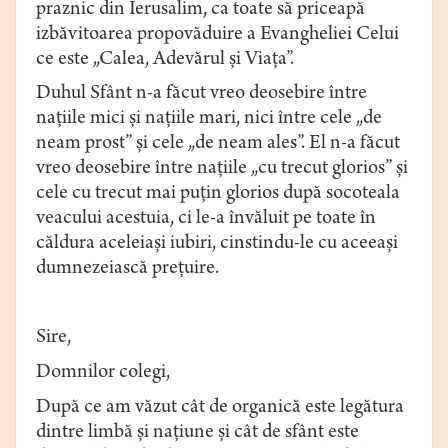
praznic din Ierusalim, ca toate să priceapă
izbăvitoarea propovăduire a Evangheliei Celui
ce este „Calea, Adevărul şi Viaţa”.
Duhul Sfânt n-a făcut vreo deosebire între
naţiile mici şi naţiile mari, nici între cele „de
neam prost” şi cele „de neam ales”. El n-a făcut
vreo deosebire între naţiile „cu trecut glorios” şi
cele cu trecut mai puţin glorios după socoteala
veacului acestuia, ci le-a învăluit pe toate în
căldura aceleiaşi iubiri, cinstindu-le cu aceeaşi
dumnezeiască preţuire.
Sire,
Domnilor colegi,
După ce am văzut cât de organică este legătura
dintre limbă şi naţiune şi cât de sfânt este