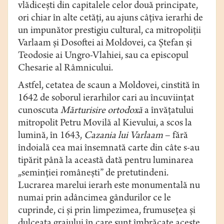
vlădiceşti din capitalele celor două principate,
ori chiar în alte cetăţi, au ajuns câţiva ierarhi de
un impunător prestigiu cultural, ca mitropoliţii
Varlaam şi Dosoftei ai Moldovei, ca Ştefan şi
Teodosie ai Ungro-Vlahiei, sau ca episcopul
Chesarie al Râmnicului.
Astfel, cetatea de scaun a Moldovei, cinstită în
1642 de soborul ierarhilor cari au încuviinţat
cunoscuta
Mărturisire ortodoxă
a învăţatului
mitropolit Petru Movilă al Kievului, a scos la
lumină, în 1643,
Cazania lui
Varlaam
– fără
îndoială cea mai însemnată carte din câte s-au
tipărit până la această dată pentru luminarea
„seminţiei româneşti” de pretutindeni.
Lucrarea marelui ierarh este monumentală nu
numai prin adâncimea gândurilor ce le
cuprinde, ci şi prin limpezimea, frumuseţea şi
dulceaţa graiului în care sunt îmbrăcate aceste