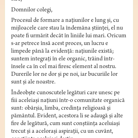
Domnilor colegi,
Procesul de formare a naţiunilor e lung şi, cu
mijloacele care stau la îndemâna ştiinţei, el nu
poate fi urmărit decât în liniile lui mari. Oricum
s-ar petrece însă acest proces, un lucru e
limpede până la evidenţă: naţiunile există;
suntem integraţi în ele organic, trăind într-
însele ca în cel mai firesc element al nostru.
Durerile lor ne dor şi pe noi, iar bucuriile lor
sunt şi ale noastre.
Îndeobşte cunoscutele legături care unesc pe
fiii aceleiaşi naţiuni într-o comunitate organică
sunt: obârşia, limba, credinţa religioasă şi
pământul. Evident, acestora li se adaugă şi alte
fire de legătură, cum sunt conştiinţa aceluiaşi
trecut şi a aceloraşi aspiraţii, cu un cuvânt,