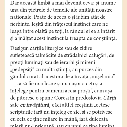
Dar această limbă a mai devenit ceva: şi anume
una din pietrele de temelie ale unităţii noastre
naţionale. Poate de aceea o şi iubim atât de
fierbinte. Ieşită din frăţescul instinct care ne
leagă între olaltă pe toţi, la rândul ei ea a întărit
şi a înălţat acest instinct la treapta de conştiinţă.
Desigur, cărţile liturgice sau de zidire
sufletească tălmăcite de strădalnici călugări, de
preoţi luminaţi sau de ierarhi şi mireni
„pedepsiţi” cu multă ştiinţă, au purces din
gândul curat al acestora de a învaţă „mişelania”
– „ca să fie mai lesne şi mai uşor a ceti şi a
înţelege pentru oamenii aceia proşti”, cum aşa
de pitoresc o spune Coresi în predoslovia
Cărţii
sale
cu învăţătură
; căci altfel creştinii „cetesc
scripturile iară nu înţeleg ce zic, şi se potrivesc
cu cela ce ţine miiare în mână, iară dulceaţa
mierii nu-l priceapă, sau cu unul ce ţine lumina