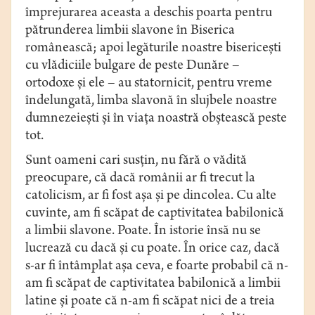
împrejurarea aceasta a deschis poarta pentru
pătrunderea limbii slavone în Biserica
românească; apoi legăturile noastre bisericeşti
cu vlădiciile bulgare de peste Dunăre –
ortodoxe şi ele – au statornicit, pentru vreme
îndelungată, limba slavonă în slujbele noastre
dumnezeieşti şi în viaţa noastră obştească peste
tot.
Sunt oameni cari susţin, nu fără o vădită
preocupare, că dacă românii ar fi trecut la
catolicism, ar fi fost aşa şi pe dincolea. Cu alte
cuvinte, am fi scăpat de captivitatea babilonică
a limbii slavone. Poate. În istorie însă nu se
lucrează cu dacă şi cu poate. În orice caz, dacă
s-ar fi întâmplat aşa ceva, e foarte probabil că n-
am fi scăpat de captivitatea babilonică a limbii
latine şi poate că n-am fi scăpat nici de a treia