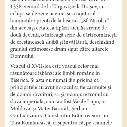
osebit de harnicului diacon Coresi, care, în
1558, venind de la Târgovişte la Braşov, cu
echipa sa de zece ucenici şi cu ajutorul
luminaţilor preoţi de la biserica „Sf. Nicolae”
din aceeaşi cetate, a tipărit aici, în vreme de
două decenii, o întreagă serie de cărţi româneşti
de creştinească slujbă şi învăţătură, deschizând
graiului strămoşesc drum sigur către altarele
Domnului.
Veacul al XVII-lea este veacul celor mai
răsunătoare izbânzi ale limbii române în
Biserică. Şi asta nu numai din pricină că
principatele au avut norocul să fie cârmuite şi
de domni râvnitori, să-şi înconjure tronul cu
slavă imperială, cum au fost Vasile Lupu, în
Moldova, şi Matei Basarab, Şerban
Cantacuzino şi Constantin Brâncoveanu, în
Ţara Românească, ci şi pentru că, pe scaunele