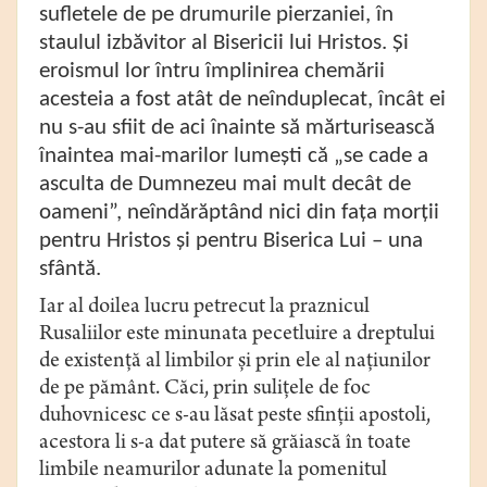
sufletele de pe drumurile pierzaniei, în
staulul izbăvitor al Bisericii lui Hristos. Şi
eroismul lor întru împlinirea chemării
acesteia a fost atât de neînduplecat, încât ei
nu s-au sfiit de aci înainte să mărturisească
înaintea mai-marilor lumeşti că „se cade a
asculta de Dumnezeu mai mult decât de
oameni”, neîndărăptând nici din faţa morţii
pentru Hristos şi pentru Biserica Lui – una
sfântă.
Iar al doilea lucru petrecut la praznicul
Rusaliilor este minunata pecetluire a dreptului
de existenţă al limbilor şi prin ele al naţiunilor
de pe pământ. Căci, prin suliţele de foc
duhovnicesc ce s-au lăsat peste sfinţii apostoli,
acestora li s-a dat putere să grăiască în toate
limbile neamurilor adunate la pomenitul