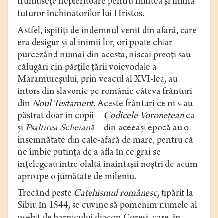
frumuseţe nepieritoare pentru mintea şi inima
tuturor închinătorilor lui Hristos.
Astfel, ispitiţi de îndemnul venit din afară, care
era desigur şi al inimii lor, ori poate chiar
purcezând numai din acesta, niscai preoţi sau
călugări din părţile ţării voievodale a
Maramureşului, prin veacul al XVI-lea, au
întors din slavonie pe românie câteva frânturi
din
Noul Testament
. Aceste frânturi ce ni s-au
păstrat doar în copii –
Codicele Voroneţean
ca
şi
Psaltirea Scheiană
– din aceeaşi epocă au o
însemnătate din cale-afară de mare, pentru că
ne îmbie putinţa de a afla în ce grai se
înţelegeau între olaltă înaintaşii noştri de acum
aproape o jumătate de mileniu.
Trecând peste
Catehismul românesc
, tipărit la
Sibiu în 1544, se cuvine să pomenim numele al