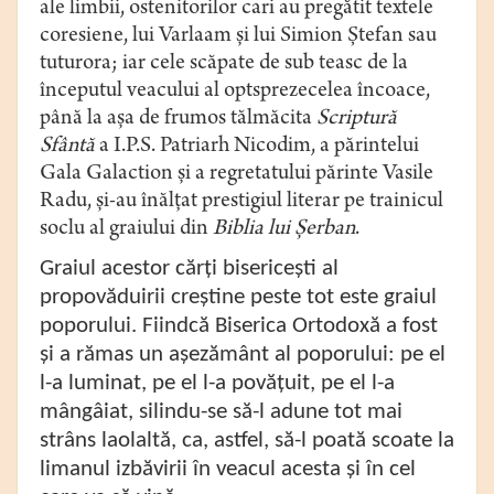
ale limbii, ostenitorilor cari au pregătit textele
coresiene, lui Varlaam şi lui Simion Ştefan sau
tuturora; iar cele scăpate de sub teasc de la
începutul veacului al optsprezecelea încoace,
până la aşa de frumos tălmăcita
Scriptură
Sfântă
a I.P.S. Patriarh Nicodim, a părintelui
Gala Galaction şi a regretatului părinte Vasile
Radu, şi-au înălţat prestigiul literar pe trainicul
soclu al graiului din
Biblia lui Şerban
.
Graiul acestor cărţi bisericeşti al
propovăduirii creştine peste tot este graiul
poporului. Fiindcă Biserica Ortodoxă a fost
şi a rămas un aşezământ al poporului: pe el
l-a luminat, pe el l-a povăţuit, pe el l-a
mângâiat, silindu-se să-l adune tot mai
strâns laolaltă, ca, astfel, să-l poată scoate la
limanul izbăvirii în veacul acesta şi în cel