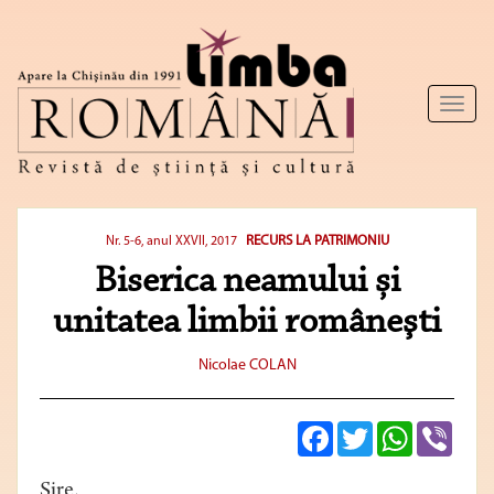
Toggl
naviga
RECURS LA PATRIMONIU
Nr. 5-6, anul XXVII, 2017
Biserica neamului și
unitatea limbii româneşti
Nicolae COLAN
Facebook
Twitter
WhatsApp
Viber
Sire,