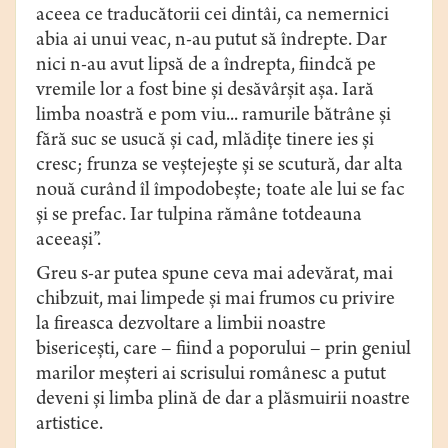
aceea ce traducătorii cei dintâi, ca nemernici
abia ai unui veac, n-au putut să îndrepte. Dar
nici n-au avut lipsă de a îndrepta, fiindcă pe
vremile lor a fost bine şi desăvârşit aşa. Iară
limba noastră e pom viu... ra­murile bătrâne şi
fără suc se usucă şi cad, mlădiţe tinere ies şi
cresc; frunza se veştejeşte şi se scutură, dar alta
nouă curând îl împodobeşte; toate ale lui se fac
şi se prefac. Iar tulpina rămâne totdeauna
aceeaşi”.
Greu s-ar putea spune ceva mai adevărat, mai
chibzuit, mai limpede şi mai frumos cu privire
la fireasca dezvoltare a limbii noastre
bisericeşti, care – fiind a poporului – prin geniul
marilor meşteri ai scrisului românesc a putut
deveni şi limba plină de dar a plăsmuirii noastre
artistice.