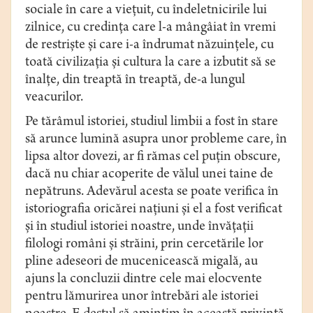
sociale în care a vieţuit, cu îndeletnicirile lui
zilnice, cu credinţa care l-a mângâiat în vremi
de restrişte şi care i-a îndrumat năzuinţele, cu
toată civilizaţia şi cultura la care a izbutit să se
înalţe, din treaptă în treaptă, de-a lungul
veacurilor.
Pe tărâmul istoriei, studiul limbii a fost în stare
să arunce lumină asupra unor probleme care, în
lipsa altor dovezi, ar fi rămas cel puţin obscure,
dacă nu chiar acoperite de vălul unei taine de
nepătruns. Adevărul acesta se poate verifica în
istoriografia oricărei naţiuni şi el a fost verificat
şi în studiul istoriei noastre, unde învăţaţii
filologi români şi străini, prin cercetările lor
pline adeseori de mucenicească migală, au
ajuns la concluzii dintre cele mai elocvente
pentru lămurirea unor întrebări ale istoriei