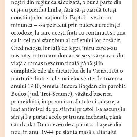
noştri din regiunea săcuizată, o bună parte din
ei şi-au pierdut limba, fără să-şi piardă totuşi
conştiinţa lor naţională. Faptul – vecin cu
minunea – s-a petrecut prin puterea credinţei
ortodoxe, la care aceşti fraţi au continuat să ţină
ca la cel mai sfânt bun al sufletului lor dosădit.
Credincioşia lor faţă de legea întru care s-au
născut şi întru care doreau să se săvârşească din
viaţă a rămas nezdruncinată până şi în
cumplitele zile ale dictatului de la Viena. Iată o
mărturie dintre cele mai elocvente: În toamna
anului 1940, femeia Bucura Bogdan din parohia
Bodoş (jud. Trei-Scaune), văzând biserica
primejduită, împreună cu sfintele ei odoare, a
luat antimisul de pe sfântul prestol, l-a ascuns în
sân şi l-a purtat acolo patru ani încheiaţi, până
când a dat Dumnezeu de a putut sa-l aşeze din
nou, în anul 1944, pe sfânta masă a altarului