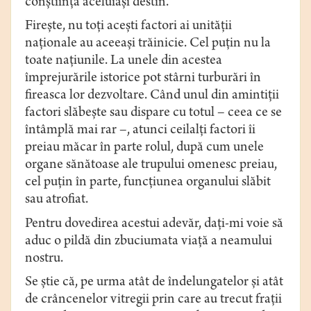
conştiinţa aceluiaşi destin.
Fireşte, nu toţi aceşti factori ai unităţii
naţionale au aceeaşi trăinicie. Cel puţin nu la
toate naţiunile. La unele din acestea
împrejurările istorice pot stârni turburări în
fireasca lor dezvoltare. Când unul din amintiţii
factori slăbeşte sau dispare cu totul – ceea ce se
întâmplă mai rar –, atunci ceilalţi factori îi
preiau măcar în parte rolul, după cum unele
organe sănătoase ale trupului omenesc preiau,
cel puţin în parte, funcţiunea organului slăbit
sau atrofiat.
Pentru dovedirea acestui adevăr, daţi-mi voie să
aduc o pildă din zbuciumata viaţă a neamului
nostru.
Se ştie că, pe urma atât de îndelungatelor şi atât
de crâncenelor vitregii prin care au trecut fraţii