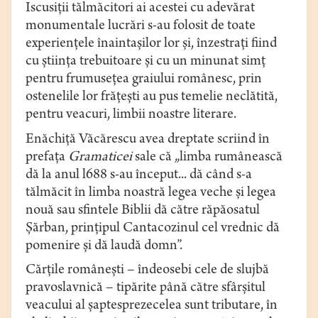
Iscusiţii tălmăcitori ai acestei cu adevărat
monumentale lucrări s-au folosit de toate
experienţele înaintaşilor lor şi, înzestraţi fiind
cu ştiinţa trebuitoare şi cu un minunat simţ
pentru frumuseţea graiului românesc, prin
ostenelile lor frăţeşti au pus temelie neclătită,
pentru veacuri, limbii noastre literare.
Enăchiţă Văcărescu avea dreptate scriind în
prefaţa
Gramaticei
sale că „limba rumânească
dă la anul l688 s-au început... dă când s-a
tălmăcit în limba noastră legea veche şi legea
nouă sau sfintele Biblii dă către răpăosatul
Şărban, prinţipul Cantacozinul cel vrednic dă
pomenire şi dă laudă domn”.
Cărţile româneşti – îndeosebi cele de slujbă
pravoslavnică – tipărite până către sfârşitul
veacului al şaptesprezecelea sunt tributare, în