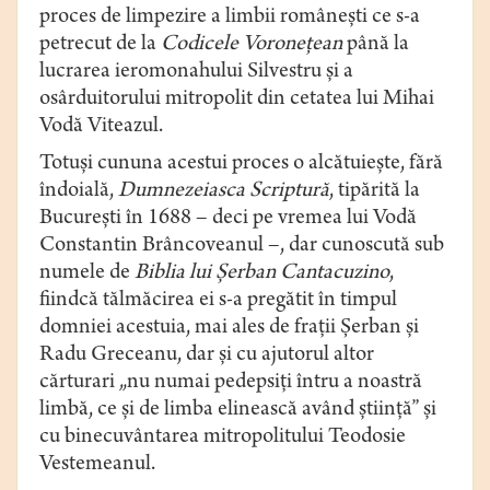
proces de limpezire a limbii româneşti ce s-a
petrecut de la
Codicele
Voroneţean
până la
lucrarea ieromonahului Silvestru şi a
osârduitorului mitropolit din cetatea lui Mihai
Vodă Viteazul.
Totuşi cununa acestui proces o alcătuieşte, fără
îndoială,
Dumnezeiasca
Scriptură
, tipărită la
Bucureşti în 1688 – deci pe vremea lui Vodă
Constantin Brâncoveanul –, dar cunoscută sub
numele de
Biblia lui Şerban Cantacuzino
,
fiindcă tălmăcirea ei s-a pregătit în timpul
domniei acestuia, mai ales de fraţii Şerban şi
Radu Greceanu, dar şi cu ajutorul altor
cărturari „nu numai pedepsiţi întru a noastră
limbă, ce şi de limba elinească având ştiinţă” şi
cu binecuvântarea mitropolitului Teodosie
Vestemeanul.