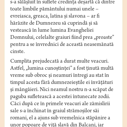
s-a sălăşluit în suflete credinţa deşartă că dintre
toate limbile pământului numai unele –
evreiasca, greaca, latina şi slavona – ar fi
hărăzite de Dumnezeu să cuprindă şi să
vestească în lume lumina Evangheliei
Domnului, celelalte graiuri fiind prea „proaste”
pentru a se învrednici de această neasemănată
cinste.
Cumplita prejudecată a durat multe veacuri.
Astfel, „lumina cunoştinţei” a fost ţinută multă
vreme sub obroc şi neamuri întregi au stat în
timpul acesta fără dumnezeieştile ei învăţături
şi mângâieri. Nici neamul nostru n-a scăpat de
paguba sufletească a acestei întunecate zodii.
Căci după ce în primele veacuri ale zămislirii
sale s-a închinat în graiul strămoşilor săi
romani, el a ajuns sub vremelnica stăpânire a
unor popoare de viţă slavă din Balcani, iar