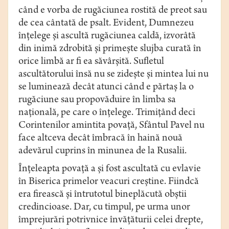
când e vorba de rugăciunea rostită de preot sau
de cea cântată de psalt. Evident, Dumnezeu
înţelege şi ascultă rugăciunea caldă, izvorâtă
din inimă zdrobită şi primeşte slujba curată în
orice limbă ar fi ea săvârşită. Sufletul
ascultătorului însă nu se zideşte şi mintea lui nu
se luminează decât atunci când e părtaş la o
rugăciune sau propovăduire în limba sa
naţională, pe care o înţelege. Trimiţând deci
Corintenilor amintita povaţă, Sfântul Pavel nu
face altceva decât îmbracă în haină nouă
adevărul cuprins în minunea de la Rusalii.
Înţeleapta povaţă a şi fost ascultată cu evlavie
în Biserica primelor veacuri creştine. Fiindcă
era firească şi întrutotul bineplăcută obştii
credincioase. Dar, cu timpul, pe urma unor
împrejurări potrivnice învăţăturii celei drepte,