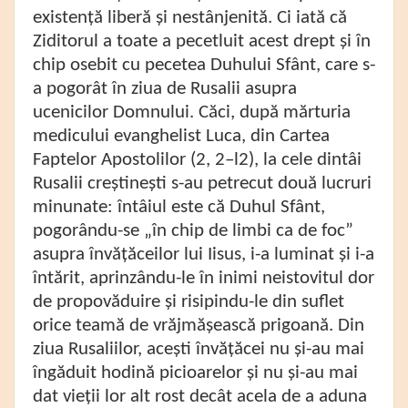
existenţă liberă şi nestânjenită. Ci iată că
Ziditorul a toate a pecetluit acest drept şi în
chip osebit cu pecetea Duhului Sfânt, care s-
a pogorât în ziua de Rusalii asupra
ucenicilor Domnului. Căci, după mărturia
medicului evanghelist Luca, din Cartea
Faptelor Apostolilor (2, 2–l2), la cele dintâi
Rusalii creştineşti s-au petrecut două lucruri
minunate: întâiul este că Duhul Sfânt,
pogorându-se „în chip de limbi ca de foc”
asupra învăţăceilor lui Iisus, i-a luminat şi i-a
întărit, aprinzându-le în inimi neistovitul dor
de propovăduire şi risipindu-le din suflet
orice teamă de vrăjmăşească prigoană. Din
ziua Rusaliilor, aceşti învăţăcei nu şi-au mai
îngăduit hodină picioarelor şi nu şi-au mai
dat vieţii lor alt rost decât acela de a aduna