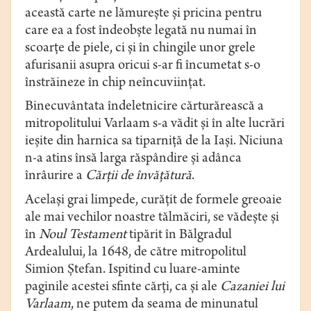
această carte ne lămureşte şi pricina pentru
care ea a fost îndeobşte legată nu numai în
scoarţe de piele, ci şi în chingile unor grele
afurisanii asupra oricui s-ar fi încumetat s-o
înstrăineze în chip neîncuviinţat.
Binecuvântata îndeletnicire cărturărească a
mitropolitului Varlaam s-a vădit şi în alte lucrări
ieşite din harnica sa tiparniţă de la Iaşi. Niciuna
n-a atins însă larga răspândire şi adânca
înrâurire a
Cărţii de învăţătură
.
Acelaşi grai limpede, curăţit de formele greoaie
ale mai vechilor noastre tălmăciri, se vădeşte şi
în
Noul Testament
tipărit în Bălgradul
Ardealului, la 1648, de către mitropolitul
Simion Ştefan. Ispitind cu luare-aminte
paginile acestei sfinte cărţi, ca şi ale
Cazaniei lui
Varlaam
, ne putem da seama de minunatul