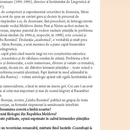
ioumane (1991-1995), director al Institutului de Lingvistică al
07).
cea de competent şi experimentat cercetător în domeniu, Silviu
a avut de spus un cuvânt greu şi decisiv în procesul de
 răspândire a ei, de dezavuare, fără precedent, în întreaga istorie
nturile vechii Moldove dintre Prut şi Nistru au fost incluse în
Berejan, impune punctul de vedere exclusiv ştiinţific în problema
ouă rânduri (în 1994 şi, respectiv, în 1996), este concisă şi
ba Română”. Declaraţia „academică”, o veritabilă şi mult prea
d. Silviu Berejan, a avut menirea de a pune capăt bizareriilor
lingvistică.
ea capăt până când masele largi nu vor conştientiza autentica
, tenacitatea şi de răbdarea omului de ştiinţă. Problema a fost
ate şi democraţie, a scris numeroase, diverse şi variate ca tematică,
ţii, decizii etc. ale diferitor întruniri ştiinţifice
– toate având o
roblema noastră identitară. Fapt ilustrat în mod admirabil în
andru Bantoş)
– volum antologic apărut sub egida Institutului de
 şi cumsecădenie, a lăsat în urmă un imens gol. Cei care l-au avut
l celui mai important şi mai de seamă lingvist al Basarabiei
e.
viu Berejan, revista „Limba Română” publică un grupaj de texte
Berejan, au formulat răspunsuri la următoarele întrebări:
 denumirea corectă a limbii noastre?
omeniul filologiei din Republica Moldova?
texte publicate, opinii exprimate în cadrul întrunirilor ştiinţifice
i un teoretician remarcabil, mărturie fiind lucrările
Contribuţii la