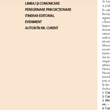
de Lim
LIMBAJ ŞI COMUNICARE
A.Ş.M.
PEREGRINARE PRIN DICȚIONARE
În cal
Bereja
ITINERAR EDITORIAL
argume
EVENIMENT
a Basa
Imperi
AUTORI ÎN NR. CURENT
denumi
extrem
mult j
ideolo
Mereu 
noastr
înţele
dar inv
singur
ultima
Filolog
Plecar
întotd
prin r
Şi din
dedica
1. Cum
2. Car
3. Silv
etc. –
4. Cun