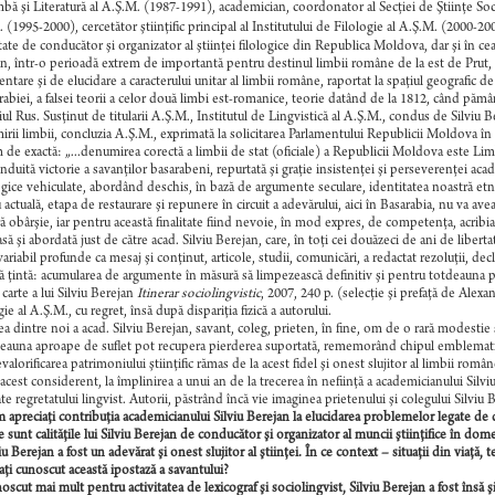
bă şi Literatură al A.Ş.M. (1987-1991), academician, coordonator al Secţiei de Ştiinţe Soc
 (1995-2000), cercetător ştiinţific principal al Institutului de Filologie al A.Ş.M. (2000-20
itate de conducător şi organizator al ştiinţei filologice din Republica Moldova, dar şi în 
n, într-o perioadă extrem de importantă pentru destinul limbii române de la est de Prut, 
ntare şi de elucidare a caracterului unitar al limbii române, raportat la spaţiul geografic de
rabiei, a falsei teorii a celor două limbi est-romanice, teorie datând de la 1812, când pămâ
ul Rus. Susţinut de titularii A.Ş.M., Institutul de Lingvistică al A.Ş.M., condus de Silviu 
rii limbii, concluzia A.Ş.M., exprimată la solicitarea Parlamentului Republicii Moldova în d
 de exactă: „...denumirea corectă a limbii de stat (oficiale) a Republicii Moldova este Lim
induită victorie a savanţilor basarabeni, repurtată şi graţie insistenţei şi perseverenţei aca
gice vehiculate, abordând deschis, în bază de argumente seculare, identitatea noastră etno
actuală, etapa de restaurare şi repunere în circuit a adevărului, aici în Basarabia, nu va av
ă obârşie, iar pentru această finalitate fiind nevoie, în mod expres, de competenţa, acribia
asă şi abordată just de către acad.
Silviu Berejan, care, în toţi cei douăzeci de ani de libert
ariabil profunde ca mesaj şi conţinut, articole, studii, comunicări, a redactat rezoluţii, declara
ă ţintă: acumularea de argumente în măsură să limpezească definitiv şi pentru totdeauna p
 carte a lui Silviu Berejan
Itinerar sociolingvistic
, 2007, 240 p. (selecţie şi prefaţă de Alex
ie al A.Ş.M., cu regret, însă după dispariţia fizică a autorului.
ea dintre noi a acad. Silviu Berejan, savant, coleg, prieten, în fine, om de o rară modestie
eauna aproape de suflet pot recupera pierderea suportată, rememorând chipul emblematic a
evalorificarea patrimoniului ştiinţific rămas de la acest fidel şi onest slujitor al limbii român
 acest considerent, la împlinirea a unui an de la trecerea în nefiinţă a academicianului Sil
te regretatului lingvist. Autorii, păstrând încă vie imaginea prietenului şi colegului Silviu 
 apreciaţi contribuţia academicianului Silviu Berejan la elucidarea problemelor legate de
e sunt calităţile lui Silviu Berejan de conducător şi organizator al muncii ştiinţifice în d
iu Berejan a fost un adevărat şi onest slujitor al ştiinţei. În ce context
– situaţii din viaţă, 
 aţi cunoscut această ipostază a savantului?
oscut mai mult pentru activitatea de lexicograf şi sociolingvist, Silviu Berejan a fost însă ş