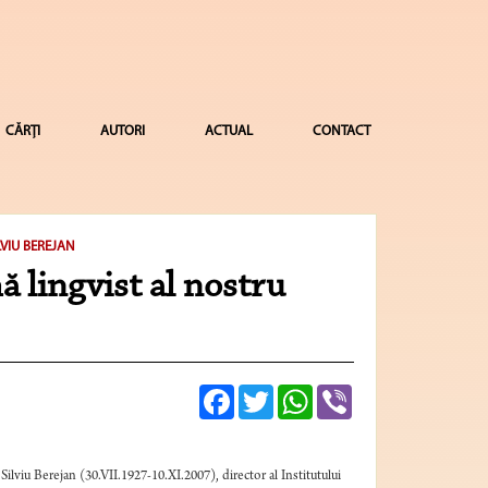
CĂRȚI
AUTORI
ACTUAL
CONTACT
VIU BEREJAN
ă lingvist al nostru
Facebook
Twitter
WhatsApp
Viber
ilviu Berejan (30.VII.1927-10.XI.2007), director al Institutului