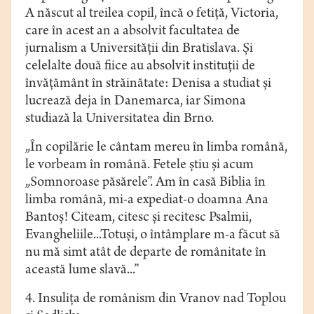
A născut al treilea copil, încă o fetiţă, Victoria,
care în acest an a absolvit facultatea de
jurnalism a Universității din Bratislava. Şi
celelalte două fiice au absolvit instituţii de
învăţământ în străinătate: Denisa a studiat şi
lucrează deja în Danemarca, iar Simona
studiază la Universitatea din Brno.
„În copilărie le cântam mereu în limba română,
le vorbeam în română. Fetele ştiu şi acum
„Somnoroase păsărele”. Am în casă Biblia în
limba română, mi-a expediat-o doamna Ana
Bantoş! Citeam, citesc şi recitesc Psalmii,
Evangheliile...Totuşi, o întâmplare m-a făcut să
nu mă simt atât de departe de românitate în
această lume slavă...”
4. Insuliţa de românism din Vranov nad Toplou