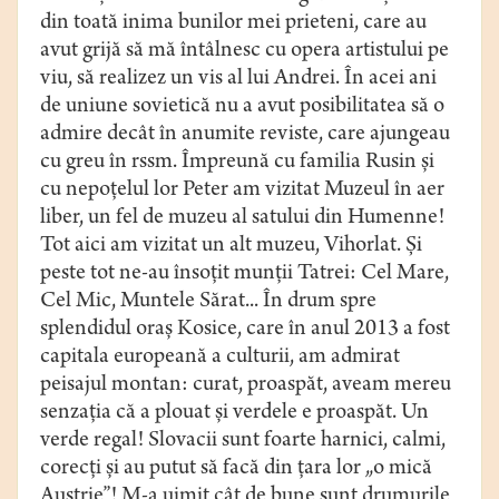
din toată inima bunilor mei prieteni, care au
avut grijă să mă întâlnesc cu opera artistului pe
viu, să realizez un vis al lui Andrei. În acei ani
de uniune sovietică nu a avut posibilitatea să o
admire decât în anumite reviste, care ajungeau
cu greu în rssm. Împreună cu familia Rusin şi
cu nepoţelul lor Peter am vizitat Muzeul în aer
liber, un fel de muzeu al satului din Humenne!
Tot aici am vizitat un alt muzeu, Vihorlat. Şi
peste tot ne-au însoţit munţii Tatrei: Cel Mare,
Cel Mic, Muntele Sărat... În drum spre
splendidul oraş Kosice, care în anul 2013 a fost
capitala europeană a culturii, am admirat
peisajul montan: curat, proaspăt, aveam mereu
senzaţia că a plouat şi verdele e proaspăt. Un
verde regal! Slovacii sunt foarte harnici, calmi,
corecţi şi au putut să facă din ţara lor „o mică
Austrie”! M-a uimit cât de bune sunt drumurile