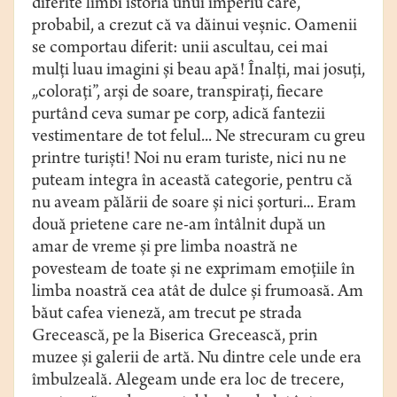
diferite limbi istoria unui imperiu care,
probabil, a crezut că va dăinui veşnic. Oamenii
se comportau diferit: unii ascultau, cei mai
mulţi luau imagini şi beau apă! Înalţi, mai josuţi,
„coloraţi”, arşi de soare, transpiraţi, fiecare
purtând ceva sumar pe corp, adică fantezii
vestimentare de tot felul... Ne strecuram cu greu
printre turişti! Noi nu eram turiste, nici nu ne
puteam integra în această categorie, pentru că
nu aveam pălării de soare şi nici şorturi... Eram
două prietene care ne-am întâlnit după un
amar de vreme şi pre limba noastră ne
povesteam de toate şi ne exprimam emoţiile în
limba noastră cea atât de dulce şi frumoasă. Am
băut cafea vieneză, am trecut pe strada
Grecească, pe la Biserica Grecească, prin
muzee şi galerii de artă. Nu dintre cele unde era
îmbulzeală. Alegeam unde era loc de trecere,