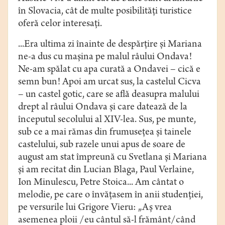
în Slovacia, cât de multe posibilităţi turistice
oferă celor interesaţi.
...Era ultima zi înainte de despărţire şi Mariana
ne-a dus cu maşina pe malul râului Ondava!
Ne-am spălat cu apa curată a Ondavei – cică e
semn bun! Apoi am urcat sus, la castelul Cicva
– un castel gotic, care se află deasupra malului
drept al râului Ondava şi care datează de la
începutul secolului al XIV-lea. Sus, pe munte,
sub ce a mai rămas din frumuseţea şi tainele
castelului, sub razele unui apus de soare de
august am stat împreună cu Svetlana şi Mariana
şi am recitat din Lucian Blaga, Paul Verlaine,
Ion Minulescu, Petre Stoica... Am cântat o
melodie, pe care o învăţasem în anii studenţiei,
pe versurile lui Grigore Vieru: „Aş vrea
asemenea ploii /eu cântul să-l frământ/când