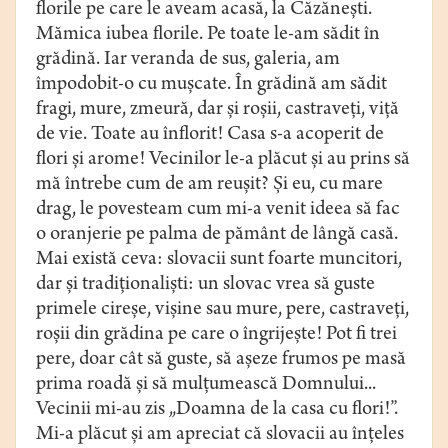
florile pe care le aveam acasă, la Căzăneşti.
Mămica iubea florile. Pe toate le-am sădit în
grădină. Iar veranda de sus, galeria, am
împodobit-o cu muşcate. În grădină am sădit
fragi, mure, zmeură, dar şi roşii, castraveţi, viţă
de vie. Toate au înflorit! Casa s-a acoperit de
flori şi arome! Vecinilor le-a plăcut şi au prins să
mă întrebe cum de am reuşit? Şi eu, cu mare
drag, le povesteam cum mi-a venit ideea să fac
o oranjerie pe palma de pământ de lângă casă.
Mai există ceva: slovacii sunt foarte muncitori,
dar şi tradiţionalişti: un slovac vrea să guste
primele cireşe, vişine sau mure, pere, castraveţi,
roşii din grădina pe care o îngrijeşte! Pot fi trei
pere, doar cât să guste, să aşeze frumos pe masă
prima roadă şi să mulţumească Domnului...
Vecinii mi-au zis „Doamna de la casa cu flori!”.
Mi-a plăcut şi am apreciat că slovacii au înţeles