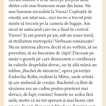
Aveam înainte o zi de mers pe jos prin unul
dintre cele mai frumoase oraşe din lume. Nu
mai fusesem niciodată la Viena! Copleşită de
emoţii, am uitat sau... nici nu ne-a trecut prin
minte să trecem pe la camera de bagaje. Am
urcat în autocarul care ne-a lăsat în centrul
Vienei! Şi am pornit pe jos, sub un soare torid,
să străbatem metropola! Vorbeam româneşte!
Nu ne interesa altceva decât să ne vorbim, să ne
povestim, să ne bucurăm de clipă! Duceam pe
umăr o geantă pe care desenasem o corăbioară
în culorile drapelului slovac, iar în altă mână un
tablou „Buchet de sânziene”, opera pictoriţei
Eudochia Robu, realizat la Mitoc, unde artista
îşi are atelierul de creaţie. Buchetul cu flori de
sânziene era un cadou pentru prietenii mei
slovaci, de fapt, români! Soarele ne ardea fără
milă, motiv că ne tot opream şi mai beam câte