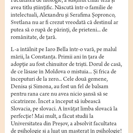
Facultatea de filologie, a susţinut chiar teza şi
avea titlu ştiinţific. Născută într-o familie de
intelectuali, Alexandru şi Serafima Șopronco,
Svetlana nu ar fi crezut vreodată că destinul ar
putea să o rupă de părinţi, de prieteni... de
românitate, de ţară.
L-a întâlnit pe Iaro Bella într-o vară, pe malul
mării, la Constanţa. Primii ani în ţara de
adopţie au fost chinuitor de trişti. Dorul de casă,
de ce lăsase în Moldova o mistuia... Şi frica de
începuturi de la zero... Cele două gemene,
Denisa şi Simona, au fost un fel de balsam
pentru rana care nu avea nicio şansă să se
cicatrizeze. Încet a început să iubească
Slovacia, pe slovaci. A învăţat limba slovacă la
perfecţie! Mai mult, a făcut studii la
Universitatea din Preşov, a absolvit facultatea
de psihologie şi a luat un masterat în psihologie!