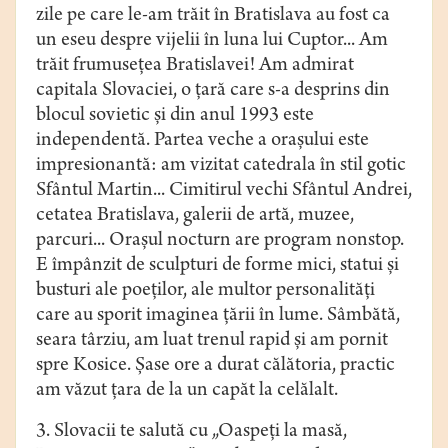
zile pe care le-am trăit în Bratislava au fost ca
un eseu despre vijelii în luna lui Cuptor... Am
trăit frumuseţea Bratislavei! Am admirat
capitala Slovaciei, o ţară care s-a desprins din
blocul sovietic şi din anul 1993 este
independentă. Partea veche a oraşului este
impresionantă: am vizitat catedrala în stil gotic
Sfântul Martin... Cimitirul vechi Sfântul Andrei,
cetatea Bratislava, galerii de artă, muzee,
parcuri... Oraşul nocturn are program nonstop.
E împânzit de sculpturi de forme mici, statui şi
busturi ale poeţilor, ale multor personalităţi
care au sporit imaginea ţării în lume. Sâmbătă,
seara târziu, am luat trenul rapid şi am pornit
spre Kosice. Şase ore a durat călătoria, practic
am văzut ţara de la un capăt la celălalt.
3. Slovacii te salută cu „Oaspeţi la masă,