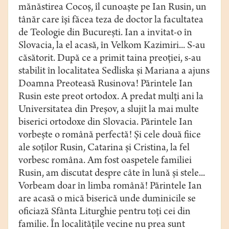
mănăstirea Cocoş, îl cunoaşte pe Ian Rusin, un
tânăr care îşi făcea teza de doctor la facultatea
de Teologie din Bucureşti. Ian a invitat-o în
Slovacia, la el acasă, în Velkom Kazimiri... S-au
căsătorit. După ce a primit taina preoţiei, s-au
stabilit în localitatea Sedliska şi Mariana a ajuns
Doamna Preoteasă Rusinova! Părintele Ian
Rusin este preot ortodox. A predat mulţi ani la
Universitatea din Preşov, a slujit la mai multe
biserici ortodoxe din Slovacia. Părintele Ian
vorbeşte o română perfectă! Şi cele două fiice
ale soţilor Rusin, Catarina şi Cristina, la fel
vorbesc româna. Am fost oaspetele familiei
Rusin, am discutat despre câte în lună şi stele...
Vorbeam doar în limba română! Părintele Ian
are acasă o mică biserică unde duminicile se
oficiază Sfânta Liturghie pentru toţi cei din
familie. În localităţile vecine nu prea sunt