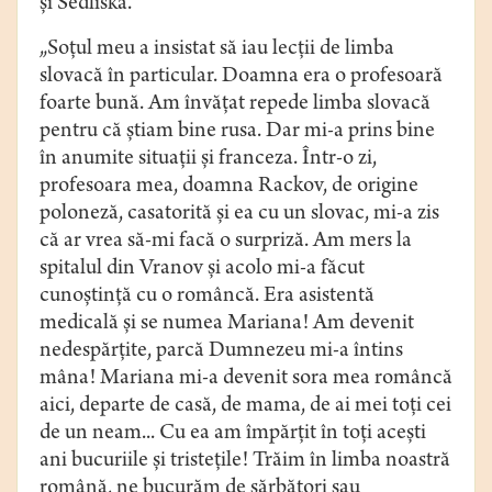
şi Sedliska.
„Soţul meu a insistat să iau lecţii de limba
slovacă în particular. Doamna era o profesoară
foarte bună. Am învăţat repede limba slovacă
pentru că ştiam bine rusa. Dar mi-a prins bine
în anumite situaţii şi franceza. Într-o zi,
profesoara mea, doamna Rackov, de origine
poloneză, casatorită şi ea cu un slovac, mi-a zis
că ar vrea să-mi facă o surpriză. Am mers la
spitalul din Vranov şi acolo mi-a făcut
cunoştinţă cu o româncă. Era asistentă
medicală şi se numea Mariana! Am devenit
nedespărţite, parcă Dumnezeu mi-a întins
mâna! Mariana mi-a devenit sora mea româncă
aici, departe de casă, de mama, de ai mei toţi cei
de un neam... Cu ea am împărţit în toţi aceşti
ani bucuriile şi tristeţile! Trăim în limba noastră
română, ne bucurăm de sărbători sau