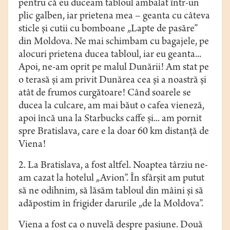
pentru că eu duceam tabloul ambalat într-un
plic galben, iar prietena mea – geanta cu câteva
sticle şi cutii cu bomboane „Lapte de pasăre”
din Moldova. Ne mai schimbam cu bagajele, pe
alocuri prietena ducea tabloul, iar eu geanta...
Apoi, ne-am oprit pe malul Dunării! Am stat pe
o terasă şi am privit Dunărea cea şi a noastră şi
atât de frumos curgătoare! Când soarele se
ducea la culcare, am mai băut o cafea vieneză,
apoi încă una la Starbucks caffe şi... am pornit
spre Bratislava, care e la doar 60 km distanţă de
Viena!
2. La Bratislava, a fost altfel. Noaptea târziu ne-
am cazat la hotelul „Avion”. În sfârşit am putut
să ne odihnim, să lăsăm tabloul din mâini şi să
adăpostim în frigider darurile „de la Moldova”.
Viena a fost ca o nuvelă despre pasiune. Două