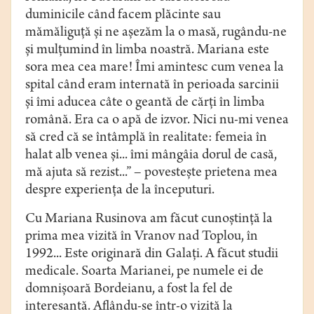
duminicile când facem plăcinte sau
mămăliguţă şi ne aşezăm la o masă, rugându-ne
şi mulţumind în limba noastră. Mariana este
sora mea cea mare! Îmi amintesc cum venea la
spital când eram internată în perioada sarcinii
şi îmi aducea câte o geantă de cărţi în limba
română. Era ca o apă de izvor. Nici nu-mi venea
să cred că se întâmplă în realitate: femeia în
halat alb venea şi... îmi mângâia dorul de casă,
mă ajuta să rezist...” – povesteşte prietena mea
despre experienţa de la începuturi.
Cu Mariana Rusinova am făcut cunoştinţă la
prima mea vizită în Vranov nad Toplou, în
1992... Este originară din Galaţi. A făcut studii
medicale. Soarta Marianei, pe numele ei de
domnişoară Bordeianu, a fost la fel de
interesantă. Aflându-se într-o vizită la