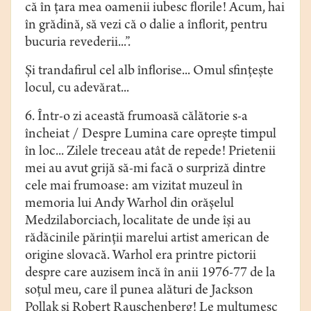
că în ţara mea oamenii iubesc florile! Acum, hai
în grădină, să vezi că o dalie a înflorit, pentru
bucuria revederii...”.
Şi trandafirul cel alb înflorise... Omul sfinţeşte
locul, cu adevărat...
6. Într-o zi această frumoasă călătorie s-a
încheiat / Despre Lumina care opreşte timpul
în loc... Zilele treceau atât de repede! Prietenii
mei au avut grijă să-mi facă o surpriză dintre
cele mai frumoase: am vizitat muzeul în
memoria lui Andy Warhol din orăşelul
Medzilaborciach, localitate de unde îşi au
rădăcinile părinţii marelui artist american de
origine slovacă. Warhol era printre pictorii
despre care auzisem încă în anii 1976-77 de la
soţul meu, care îl punea alături de Jackson
Pollak şi Robert Rauschenberg! Le mulţumesc