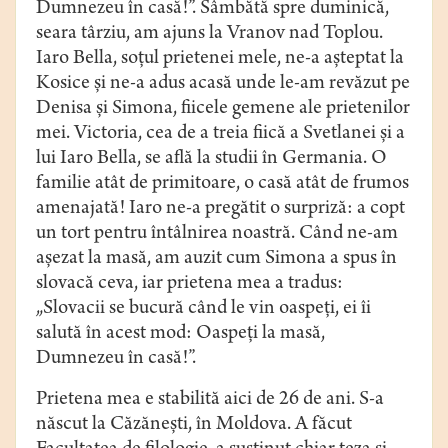
Dumnezeu în casă!”. Sâmbătă spre duminică,
seara târziu, am ajuns la Vranov nad Toplou.
Iaro Bella, soţul prietenei mele, ne-a aşteptat la
Kosice şi ne-a adus acasă unde le-am revăzut pe
Denisa şi Simona, fiicele gemene ale prietenilor
mei. Victoria, cea de a treia fiică a Svetlanei şi a
lui Iaro Bella, se află la studii în Germania. O
familie atât de primitoare, o casă atât de frumos
amenajată! Iaro ne-a pregătit o surpriză: a copt
un tort pentru întâlnirea noastră. Când ne-am
aşezat la masă, am auzit cum Simona a spus în
slovacă ceva, iar prietena mea a tradus:
„Slovacii se bucură când le vin oaspeţi, ei îi
salută în acest mod: Oaspeţi la masă,
Dumnezeu în casă!”.
Prietena mea e stabilită aici de 26 de ani. S-a
născut la Căzăneşti, în Moldova. A făcut