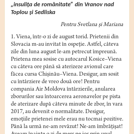
„insuliţa de românitate” din Vranov nad
Toplou şi Sedliska
Pentru Svetlana şi Mariana
1. Viena, într-o zi de august torid. Prietenii din
Slovacia m-au invitat în ospeţie. Astfel, câteva
zile din luna august le-am petrecut împreună.
Prietena mea sosise cu autocarul Kosice–Viena
cu câteva ore până să aterizeze avionul care
făcea cursa Chişinău–Viena. Desigur, am sosit
cu întârziere de vreo două ore! Pentru
compania Air Moldova întârzierile, anularea
zborurilor sau întoarcerea aeronavelor pe pista
de aterizare după câteva minute de zbor, în vara
2017, au devenit o normalitate. Desigur,
emoţiile prietenei mele erau nu tocmai pozitive.
Până la urmă ne-am revăzut! Ne-am îmbrăţişat!