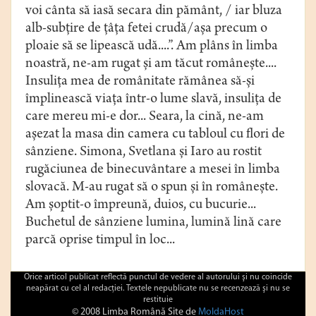
voi cânta să iasă secara din pământ, / iar bluza
alb-subţire de ţâţa fetei crudă/aşa precum o
ploaie să se lipească udă....”. Am plâns în limba
noastră, ne-am rugat şi am tăcut româneşte....
Insuliţa mea de românitate rămânea să-şi
împlinească viaţa într-o lume slavă, insuliţa de
care mereu mi-e dor... Seara, la cină, ne-am
aşezat la masa din camera cu tabloul cu flori de
sânziene. Simona, Svetlana şi Iaro au rostit
rugăciunea de binecuvântare a mesei în limba
slovacă. M-au rugat să o spun şi în româneşte.
Am şoptit-o împreună, duios, cu bucurie...
Buchetul de sânziene lumina, lumină lină care
parcă oprise timpul în loc...
Orice articol publicat reflectă punctul de vedere al autorului şi nu coincide
neapărat cu cel al redacţiei. Textele nepublicate nu se recenzează şi nu se
restituie
© 2008 Limba Română Site de
MoldaHost