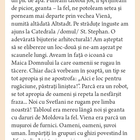
un pic de apă. Puneam tabloul jos, îl sprijineam
de picior, geanta – la fel, ne potoleam setea şi
porneam mai departe prin vechea Vienă,
numită altădată Altstadt. Pe străduţe înguste am
ajuns la Catedrala /domul/ St. Stephan. O
adevărată bijuterie arhitecturală! Am aşteptat
să se elibereze un loc-două şi ne-am aşezat pe
scaunele lungi. Aveam în faţă o icoană cu
Maica Domnului la care oamenii se rugau în
tăcere. Chiar dacă vorbeam în şoaptă, un tip se
tot apropia şi ne apostrofa: „Aici e loc pentru
rugăciune, păstraţi liniştea!”. Parcă era un robot,
se tot apropia de oameni şi repeta la nesfârşit
fraza... Noi cu Svetlani ne rugam pre limba
noastră! Tabloul era mereu lângă noi şi geanta
cu daruri de Moldova la fel. Viena era parcă un
muşuroi de furnici. Oameni, oameni, şuvoi
uman. Împărţiţi în grupuri cu ghizi povestind în