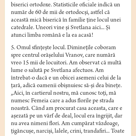
biserici ortodoxe. Statisticile oficiale indică un
număr de 60 de mii de ortodocşi, astfel că
această mică biserică în familie ţine locul unei
catedrale. Uneori vine şi Svetlana aici... Şi
atunci limba română e la ea acasă!
5. Omul sfinţeşte locul. Dimineţile coboram
spre centrul orăşelului Vranov, care numără
vreo 15 mii de locuitori. Am observat că multă
lume o salută pe Svetlana afectuos. Am
întrebat-o dacă e un obicei asemeni celui de la
ţară, adică oamenii obişnuiesc să-şi dea bineţe.
„Aici, în cartierul nostru, mă cunosc toţi, mă
numesc Femeia care a adus florile pe strada
noastră. Când am procurat casa aceasta, care e
aşezată pe un vârf de deal, locul era îngrijit, dar
nu avea nimeni flori. Am cumpărat vâzdoage,
ţigăncuşe, narcişi, lalele, crini, trandafiri... Toate