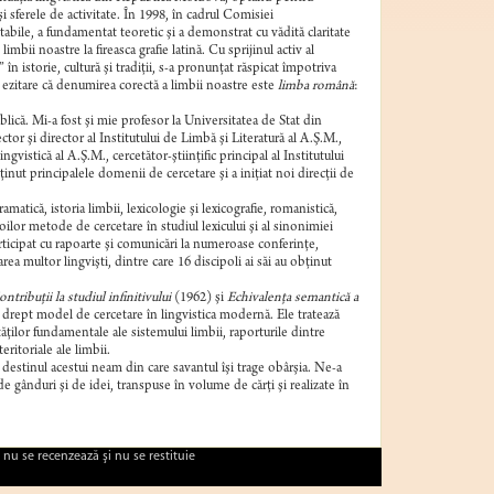
i sferele de activitate. În 1998, în cadrul Comisiei
abile, a fundamentat teoretic şi a demonstrat cu vădită claritate
bii noastre la fireasca grafie latină. Cu sprijinul activ al
n istorie, cultură şi tradiţii, s-a pronunţat răspicat împotriva
ă ezitare că denumirea corectă a limbii noastre este
limba română
:
blică. Mi-a fost şi mie profesor la Universitatea de Stat din
ector şi director al Institutului de Limbă şi Literatură al A.Ş.M.,
istică al A.Ş.M., cercetător-ştiinţific principal al Institutului
ţinut principalele domenii de cercetare şi a iniţiat noi direcţii de
ramatică, istoria limbii, lexicologie şi lexicografie, romanistică,
noilor metode de cercetare în studiul lexicului şi al sinonimiei
rticipat cu rapoarte şi comunicări la numeroase conferinţe,
rea multor lingvişti, dintre care 16 discipoli ai săi au obţinut
ntribuţii la studiul infinitivului
(1962) şi
Echivalenţa semantică a
d drept model de cercetare în lingvistica modernă. Ele tratează
tăţilor fundamentale ale sistemului limbii, raporturile dintre
eritoriale ale limbii.
 destinul acestui neam din care savantul îşi trage obârşia. Ne-a
de gânduri şi de idei, transpuse în volume de cărţi şi realizate în
 nu se recenzează şi nu se restituie