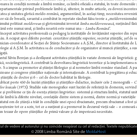
onarea în condiţii normale a limbii române, ca limbă oficială a statului, în toate domeniile ş
epartamentale privind problemele limbii şi, ulterior, în multe articole, cu dovezi incontest
tatea şi unitatea glotică moldo-română, argumentând, în acelaşi timp, necesitatea revenirii lim
lor săi de breaslă, savantul a combătut în repetate rânduri falsa teorie a „moldovenismului” î
mului politizat
moldovean
şi glotonimului inventat
limba moldovenească
, susţinând făr
rul este numai unul, şi limba noastră este numai una –
Limba Română
”.
a început activitatea profesională ca pedagog la instituţiile de învăţământ superior din repu
ău. A ocupat apoi diferite posturi: cercetător ştiinţific superior, secretar ştiinţific, şef de s
ician-coordonator al Secţiei de Ştiinţe Socioumane a A.Ş.M., director al Institutului de Lingv
ologie al A.Ş.M. În activitatea sa de conducător şi de organizator al muncii ştiinţifice, a sus
gaţii.
ntul Silviu Berejan şi-a desfăşurat activitatea ştiinţifică în variate domenii ale lingvisticii: g
tică, sociolingvistică. A contribuit la dezvoltarea lingvisticii teoretice şi la implementarea 
le. S-a impus ca promotor al ştiinţei filologice şi al normelor limbii române standard. A pa
ioane şi congrese ştiinţifice naţionale şi internaţionale. A contribuit la pregătirea şi educa
ştiinţific de doctor şi 6 – cel de doctor habilitat în filologie.
ublicat peste 450 de lucrări ştiinţifice şi ştiinţifico-didactice, inclusiv cele 2 monografii –
Co
lor lexicale
(1973
)
. Studiile sale monografice sunt lucrări de referinţă în domeniu, servin
e şi probleme ce ţin de esenţa ştiinţei lingvistice: sistemul şi structura limbii, statutul uni
ile limbii la diferite niveluri, corelaţiile dintre sistem şi normă, dintre normă şi varietăţile t
itatul om de ştiinţă a trăit în condiţiile unei epoci zbuciumate, precum zbuciumat a fost şi
moştenire tot ce a scris, tot ce a susţinut şi a promovat în decursul vieţii sale – o comoară 
 un tezaur de opere ştiinţifice de primă valoare şi de imperioasă necesitate.
ctul de vedere al autorului şi nu coincide neapărat cu cel al redacţiei. Textele nepublicate
© 2008 Limba Română Site de
MoldaHost