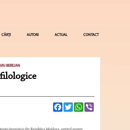
CĂRȚI
AUTORI
ACTUAL
CONTACT
VIU BEREJAN
filologice
Facebook
Twitter
WhatsApp
Viber
 situaţia lingvistică din Republica Moldova, optând pentru