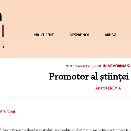
NR. CURENT
DESPRE NOI
ARHIVĂ
IN MEMORIAM SIL
Nr. 9-10, anul XVIII, 2008
Promotor al ştiinţei 
Anatol EREMIA
tru tipar
d. Silviu Berejan a abordat în studiile sale probleme dintre cele mai actuale referitoare la