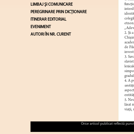
LIMBAJ ŞI COMUNICARE
funcţi
interd
PEREGRINARE PRIN DICȚIONARE
identi
colegi
ITINERAR EDITORIAL
etnoni
EVENIMENT
„Adevă
2. Şi-
AUTORI ÎN NR. CURENT
Chişin
academ
de Fil
investi
3. Sava
slavis
lexica
simpoz
gradul 
4. A p
unităţi
aspect
entităţ
5. Neu
lăsat 
viaţă,
Orice articol publicat reflectă pun