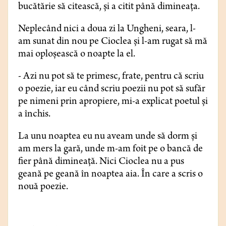
bucătărie să citească, și a citit până dimineața.
Neplecând nici a doua zi la Ungheni, seara, l-
am sunat din nou pe Cioclea și l-am rugat să mă
mai oploșească o noapte la el.
- Azi nu pot să te primesc, frate, pentru că scriu
o poezie, iar eu când scriu poezii nu pot să sufăr
pe nimeni prin apropiere, mi-a explicat poetul și
a închis.
La unu noaptea eu nu aveam unde să dorm și
am mers la gară, unde m-am foit pe o bancă de
fier până dimineață. Nici Cioclea nu a pus
geană pe geană în noaptea aia. În care a scris o
nouă poezie.