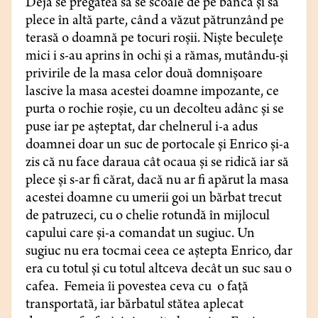
Deja se pregătea să se scoale de pe bancă și să
plece în altă parte, când a văzut pătrunzând pe
terasă o doamnă pe tocuri roșii. Niște beculețe
mici i s-au aprins în ochi și a rămas, mutându-și
privirile de la masa celor două domnișoare
lascive la masa acestei doamne impozante, ce
purta o rochie roșie, cu un decolteu adânc și se
puse iar pe așteptat, dar chelnerul i-a adus
doamnei doar un suc de portocale și Enrico și-a
zis că nu face daraua cât ocaua și se ridică iar să
plece și s-ar fi cărat, dacă nu ar fi apărut la masa
acestei doamne cu umerii goi un bărbat trecut
de patruzeci, cu o chelie rotundă în mijlocul
capului care și-a comandat un sugiuc. Un
sugiuc nu era tocmai ceea ce aștepta Enrico, dar
era cu totul și cu totul altceva decât un suc sau o
cafea. Femeia îi povestea ceva cu o față
transportată, iar bărbatul stătea aplecat