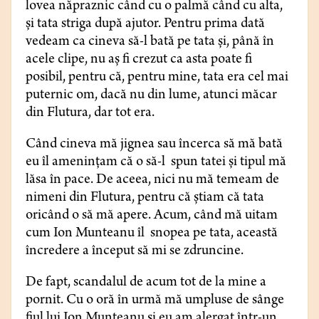
lovea năpraznic când cu o palmă când cu alta,
și tata striga după ajutor. Pentru prima dată
vedeam ca cineva să-l bată pe tata și, până în
acele clipe, nu aș fi crezut ca asta poate fi
posibil, pentru că, pentru mine, tata era cel mai
puternic om, dacă nu din lume, atunci măcar
din Flutura, dar tot era.
Când cineva mă jignea sau încerca să mă bată
eu îl amenințam că o să-l spun tatei și tipul mă
lăsa în pace. De aceea, nici nu mă temeam de
nimeni din Flutura, pentru că știam că tata
oricând o să mă apere. Acum, când mă uitam
cum Ion Munteanu îl snopea pe tata, această
încredere a început să mi se zdruncine.
De fapt, scandalul de acum tot de la mine a
pornit. Cu o oră în urmă mă umpluse de sânge
fiul lui Ion Munteanu și eu am alergat într-un