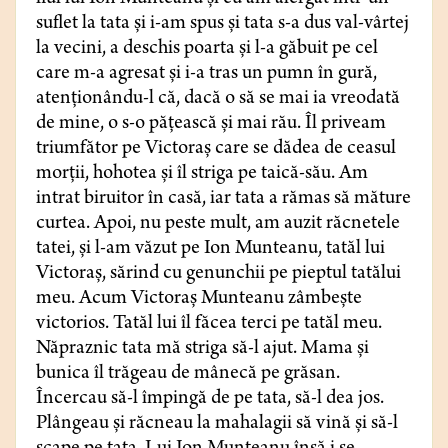
suflet la tata și i-am spus și tata s-a dus val-vârtej
la vecini, a deschis poarta și l-a găbuit pe cel
care m-a agresat și i-a tras un pumn în gură,
atenționându-l că, dacă o să se mai ia vreodată
de mine, o s-o pățească și mai rău. Îl priveam
triumfător pe Victoraș care se dădea de ceasul
morții, hohotea și îl striga pe taică-său. Am
intrat biruitor în casă, iar tata a rămas să măture
curtea. Apoi, nu peste mult, am auzit răcnetele
tatei, și l-am văzut pe Ion Munteanu, tatăl lui
Victoraș, sărind cu genunchii pe pieptul tatălui
meu. Acum Victoraș Munteanu zâmbește
victorios. Tatăl lui îl făcea terci pe tatăl meu.
Năpraznic tata mă striga să-l ajut. Mama și
bunica îl trăgeau de mânecă pe grăsan.
Încercau să-l împingă de pe tata, să-l dea jos.
Plângeau și răcneau la mahalagii să vină și să-l