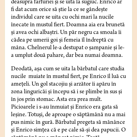
deasupra farfuriei și se uita la sugiuc. Enrico ar
fi dat acum orice să știe la ce se gândește
individul care se uita cu ochi mari la nucile
înecate în mustul fiert. Doamna aia era brunetă
și avea ochi albaștri. Un păr negru ca smoala îi
cădea pe umerii goi și femeia îl îndreptă cu
mâna. Chelnerul le-a destupat o șampanie și le-
a umplut două pahare, dar bea numai doamna.
Deodată, așa cum se uita la bărbatul care studia
nucile muiate în mustul fiert, pe Enrico îl luă cu
amețeli. Un gol stacojiu şi arzător îi apăru în
zona linguricăi și începu să i se plimbe în sus și
în jos prin stomac. Asta era prea mult.
Picioarele i s-au înmuiat și Enrico era gata să
leșine. Totuși, de aproape o săptămână nu a mai
pus nimic în gură. Bărbatul pregeta să mănânce
și Enrico simțea că e pe cale să-și dea papucii. O