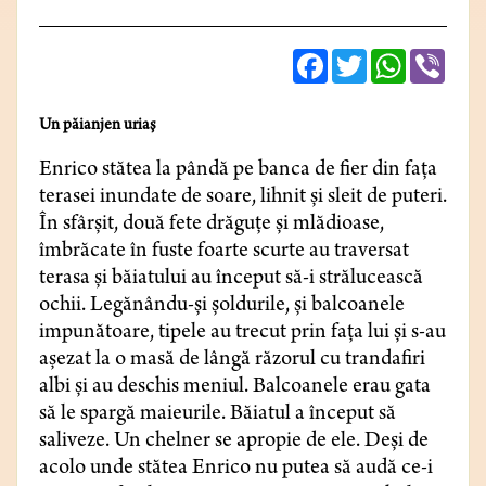
Facebook
Twitter
WhatsApp
Viber
Un păianjen uriaș
Enrico stătea la pândă pe banca de fier din fața
terasei inundate de soare, lihnit şi sleit de puteri.
În sfârșit, două fete drăguţe și mlădioase,
îmbrăcate în fuste foarte scurte au traversat
terasa și băiatului au început să-i strălucească
ochii. Legănându-și șoldurile, și balcoanele
impunătoare, tipele au trecut prin fața lui și s-au
așezat la o masă de lângă răzorul cu trandafiri
albi și au deschis meniul. Balcoanele erau gata
să le spargă maieurile. Băiatul a început să
saliveze. Un chelner se apropie de ele. Deși de
acolo unde stătea Enrico nu putea să audă ce-i