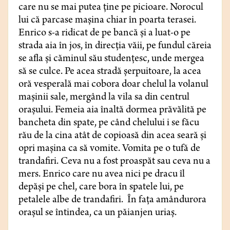
care nu se mai putea ține pe picioare. Norocul
lui că parcase mașina chiar în poarta terasei.
Enrico s-a ridicat de pe bancă și a luat-o pe
strada aia în jos, în direcția văii, pe fundul căreia
se afla și căminul său studențesc, unde mergea
să se culce. Pe acea stradă şerpuitoare, la acea
oră vesperală mai cobora doar chelul la volanul
mașinii sale, mergând la vila sa din centrul
orașului. Femeia aia înaltă dormea prăvălită pe
bancheta din spate, pe când chelului i se făcu
rău de la cina atât de copioasă din acea seară și
opri mașina ca să vomite. Vomita pe o tufă de
trandafiri. Ceva nu a fost proaspăt sau ceva nu a
mers. Enrico care nu avea nici pe dracu îl
depăși pe chel, care bora în spatele lui, pe
petalele albe de trandafiri. În fața amândurora
oraşul se întindea, ca un păianjen uriaş.