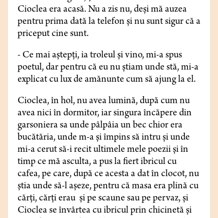
Cioclea era acasă. Nu a zis nu, deși mă auzea
pentru prima dată la telefon și nu sunt sigur că a
priceput cine sunt.
- Ce mai aștepți, ia troleul și vino, mi-a spus
poetul, dar pentru că eu nu știam unde stă, mi-a
explicat cu lux de amănunte cum să ajung la el.
Cioclea, în hol, nu avea lumină, după cum nu
avea nici în dormitor, iar singura încăpere din
garsoniera sa unde pâlpâia un bec chior era
bucătăria, unde m-a și împins să intru și unde
mi-a cerut să-i recit ultimele mele poezii și în
timp ce mă asculta, a pus la fiert ibricul cu
cafea, pe care, după ce acesta a dat în clocot, nu
știa unde să-l așeze, pentru că masa era plină cu
cărți, cărți erau și pe scaune sau pe pervaz, și
Cioclea se învârtea cu ibricul prin chicinetă și