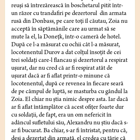
reuşi să întrezărească în boschetarul
pitit într-
un răzor cu trandafiri pe dezertorul din armata
rusă din Donbass, pe care toți îl căutau, Zoia nu
acceptă în săptămânile care au urmat să se
mute la el, la Donețk, într-o cameră de hotel.
După ce l-a măsurat cu ochii cât l-a măsurat,
locotenentul Durov a dat colțul însoțit de cei
trei soldați care-l flancau și dezertorul a respirat
uşurat, dar nu cred că ar fi respirat atât de
ușurat dacă ar fi aflat printr-o minune că
locotenentul, după ce revenea în fiecare seară
de pe câmpul de luptă, se masturba cu gândul la
Zoia. El chiar nu ştia nimic despre asta. Iar dacă
ar fi aflat întâmplător că acest ofiţer foarte dur
cu soldaţii, de fapt, era un om nefericit în
adâncul sufletului său, Alexandru nu știu dacă s-
ar fi bucurat. Ba chiar, s-ar fi întristat, pentru că,
deși a dezertat din armată, el credea cu tărie că