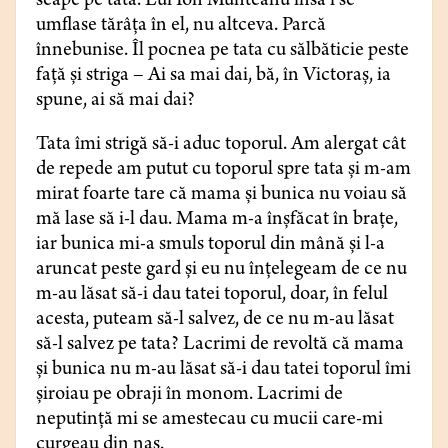
scape pe tata. Lui Ion Munteanu însă i se
umflase tărâța în el, nu altceva. Parcă
înnebunise. Îl pocnea pe tata cu sălbăticie peste
față și striga – Ai sa mai dai, bă, în Victoraș, ia
spune, ai să mai dai?
Tata îmi strigă să-i aduc toporul. Am alergat cât
de repede am putut cu toporul spre tata și m-am
mirat foarte tare că mama și bunica nu voiau să
mă lase să i-l dau. Mama m-a înșfăcat în brațe,
iar bunica mi-a smuls toporul din mână și l-a
aruncat peste gard și eu nu înțelegeam de ce nu
m-au lăsat să-i dau tatei toporul, doar, în felul
acesta, puteam să-l salvez, de ce nu m-au lăsat
să-l salvez pe tata? Lacrimi de revoltă că mama
și bunica nu m-au lăsat să-i dau tatei toporul îmi
șiroiau pe obraji în monom. Lacrimi de
neputință mi se amestecau cu mucii care-mi
curgeau din nas.