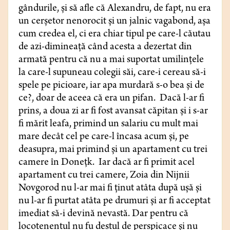
gândurile, și să afle că Alexandru, de fapt, nu era
un cerşetor nenorocit şi un jalnic vagabond, așa
cum credea el, ci era chiar tipul pe care-l căutau
de azi-dimineață când acesta a dezertat din
armată pentru că nu a mai suportat umilințele
la care-l supuneau colegii săi, care-i cereau să-i
spele pe picioare, iar apa murdară s-o bea și de
ce?, doar de aceea că era un pifan. Dacă l-ar fi
prins, a doua zi ar fi fost avansat căpitan şi i s-ar
fi mărit leafa, primind un salariu cu mult mai
mare decât cel pe care-l încasa acum şi, pe
deasupra, mai primind și un apartament cu trei
camere în Donețk. Iar dacă ar fi primit acel
apartament cu trei camere, Zoia din Nijnii
Novgorod nu l-ar mai fi ţinut atâta după uşă şi
nu l-ar fi purtat atâta pe drumuri şi ar fi acceptat
imediat să-i devină nevastă. Dar pentru că
locotenentul nu fu destul de perspicace şi nu