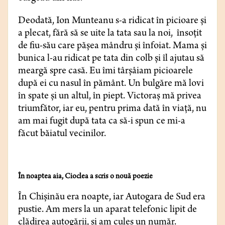
Deodată, Ion Munteanu s-a ridicat în picioare și
a plecat, fără să se uite la tata sau la noi, însoțit
de fiu-său care pășea mândru și înfoiat. Mama și
bunica l-au ridicat pe tata din colb și îl ajutau să
meargă spre casă. Eu îmi târșâiam picioarele
după ei cu nasul în pământ. Un bulgăre mă lovi
în spate și un altul, în piept. Victoraș mă privea
triumfător, iar eu, pentru prima dată în viață, nu
am mai fugit după tata ca să-i spun ce mi-a
făcut băiatul vecinilor.
În noaptea aia, Cioclea a scris o nouă poezie
În Chișinău era noapte, iar Autogara de Sud era
pustie. Am mers la un aparat telefonic lipit de
clădirea autogării, și am cules un număr.