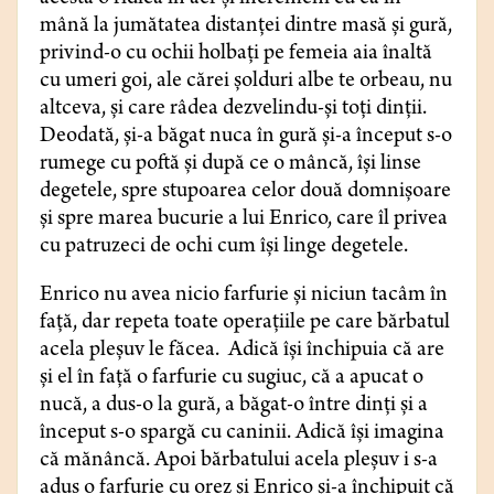
mână la jumătatea distanței dintre masă și gură,
privind-o cu ochii holbați pe femeia aia înaltă
cu umeri goi, ale cărei șolduri albe te orbeau, nu
altceva, și care râdea dezvelindu-și toți dinții.
Deodată, și-a băgat nuca în gură și-a început s-o
rumege cu poftă şi după ce o mâncă, își linse
degetele, spre stupoarea celor două domnișoare
și spre marea bucurie a lui Enrico, care îl privea
cu patruzeci de ochi cum își linge degetele.
Enrico nu avea nicio farfurie şi niciun tacâm în
faţă, dar repeta toate operaţiile pe care bărbatul
acela pleșuv le făcea. Adică își închipuia că are
și el în față o farfurie cu sugiuc, că a apucat o
nucă, a dus-o la gură, a băgat-o între dinți și a
început s-o spargă cu caninii. Adică îşi imagina
că mănâncă. Apoi bărbatului acela pleșuv i s-a
adus o farfurie cu orez și Enrico și-a închipuit că