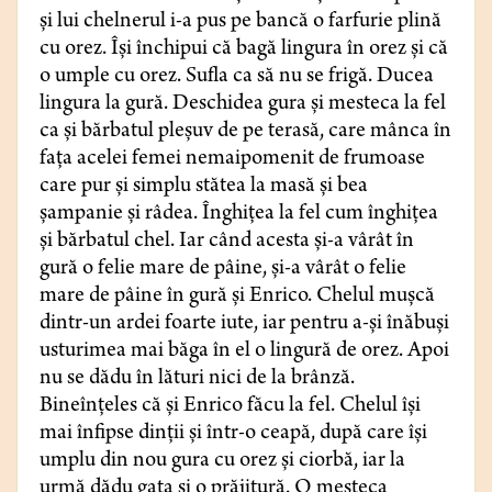
și lui chelnerul i-a pus pe bancă o farfurie plină
cu orez. Îşi închipui că bagă lingura în orez şi că
o umple cu orez. Sufla ca să nu se frigă. Ducea
lingura la gură. Deschidea gura şi mesteca la fel
ca și bărbatul pleșuv de pe terasă, care mânca în
fața acelei femei nemaipomenit de frumoase
care pur și simplu stătea la masă și bea
șampanie și râdea. Înghiţea la fel cum înghiţea
şi bărbatul chel. Iar când acesta și-a vârât în
gură o felie mare de pâine, și-a vârât o felie
mare de pâine în gură și Enrico. Chelul muşcă
dintr-un ardei foarte iute, iar pentru a-şi înăbuşi
usturimea mai băga în el o lingură de orez. Apoi
nu se dădu în lături nici de la brânză.
Bineînţeles că și Enrico făcu la fel. Chelul își
mai înfipse dinţii și într-o ceapă, după care îşi
umplu din nou gura cu orez și ciorbă, iar la
urmă dădu gata și o prăjitură. O mesteca