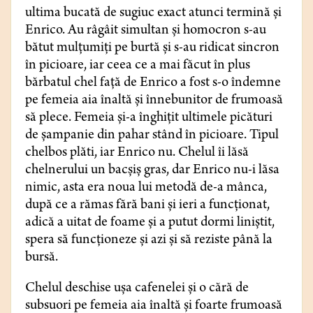
ultima bucată de sugiuc exact atunci termină și
Enrico. Au râgâit simultan şi homocron s-au
bătut mulţumiţi pe burtă şi s-au ridicat sincron
în picioare, iar ceea ce a mai făcut în plus
bărbatul chel față de Enrico a fost s-o îndemne
pe femeia aia înaltă și înnebunitor de frumoasă
să plece. Femeia și-a înghițit ultimele picături
de șampanie din pahar stând în picioare. Tipul
chelbos plăti, iar Enrico nu. Chelul îi lăsă
chelnerului un bacşiş gras, dar Enrico nu-i lăsa
nimic, asta era noua lui metodă de-a mânca,
după ce a rămas fără bani și ieri a funcționat,
adică a uitat de foame și a putut dormi liniștit,
spera să funcționeze și azi și să reziste până la
bursă.
Chelul deschise uşa cafenelei şi o cără de
subsuori pe femeia aia înaltă și foarte frumoasă