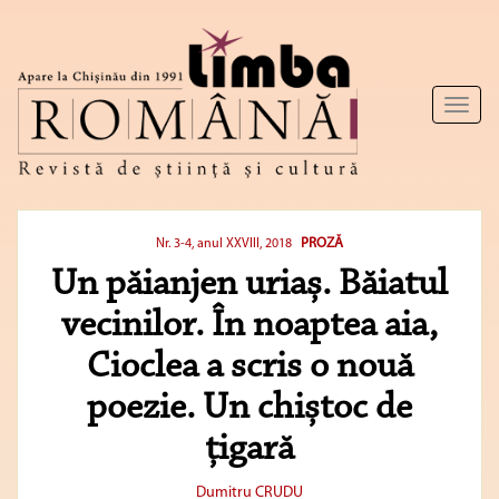
Toggl
naviga
PROZĂ
Nr. 3-4, anul XXVIII, 2018
Un păianjen uriaș. Băiatul
vecinilor. În noaptea aia,
Cioclea a scris o nouă
poezie. Un chiștoc de
țigară
Dumitru CRUDU