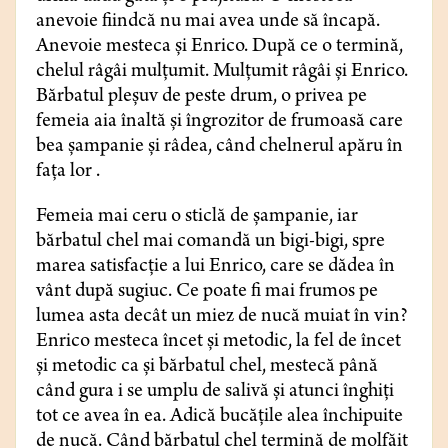
anevoie fiindcă nu mai avea unde să încapă.
Anevoie mesteca și Enrico. După ce o termină,
chelul râgâi mulţumit. Mulțumit râgâi și Enrico.
Bărbatul pleșuv de peste drum, o privea pe
femeia aia înaltă și îngrozitor de frumoasă care
bea șampanie și râdea, când chelnerul apăru în
fața lor .
Femeia mai ceru o sticlă de șampanie, iar
bărbatul chel mai comandă un bigi-bigi, spre
marea satisfacție a lui Enrico, care se dădea în
vânt după sugiuc. Ce poate fi mai frumos pe
lumea asta decât un miez de nucă muiat în vin?
Enrico mesteca încet şi metodic, la fel de încet
și metodic ca și bărbatul chel, mestecă până
când gura i se umplu de salivă și atunci înghiți
tot ce avea în ea. Adică bucăţile alea închipuite
de nucă. Când bărbatul chel termină de molfăit