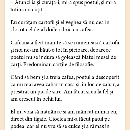
– Atunci ia și curăță-i, mi-a spus poetul, și mi-a
întins un cuțit.
Eu curățam cartofii și el veghea să nu dea în
clocot cel de-al doilea ibric cu cafea.
Cafeaua a fiert înainte să se rumenească cartofii
și noi ne-am băut-o tot în picioare, deoarece
poetul nu se îndura să golească blatul mesei de
cărți. Predominau cărțile de filosofie.
Când să bem și a treia cafea, poetul a descoperit
că nu mai avea zahăr în casă și, în loc de zahăr, a
presărat un pic de sare. Am făcut și eu la fel și
am crescut în ochii lui.
El nu voia să mănânce și am mâncat numai eu,
direct din tigaie. Cioclea mi-a făcut patul pe
podea, dar el nu vru să se culce și a rămas în