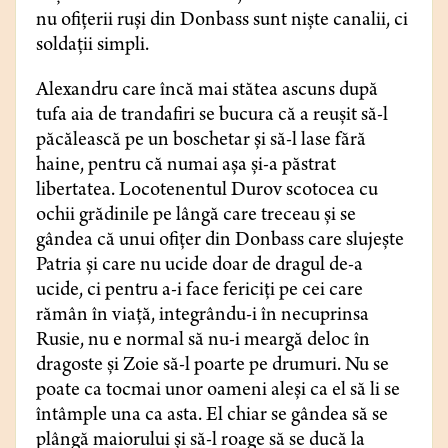
nu ofiţerii ruși din Donbass sunt niște canalii, ci
soldații simpli.
Alexandru care încă mai stătea ascuns după
tufa aia de trandafiri se bucura că a reușit să-l
păcălească pe un boschetar și să-l lase fără
haine, pentru că numai așa și-a păstrat
libertatea. Locotenentul Durov scotocea cu
ochii grădinile pe lângă care treceau și se
gândea că unui ofiţer din Donbass care slujește
Patria și care nu ucide doar de dragul de-a
ucide, ci pentru a-i face fericiţi pe cei care
rămân în viaţă, integrându-i în necuprinsa
Rusie, nu e normal să nu-i meargă deloc în
dragoste și Zoie să-l poarte pe drumuri. Nu se
poate ca tocmai unor oameni aleşi ca el să li se
întâmple una ca asta. El chiar se gândea să se
plângă maiorului și să-l roage să se ducă la