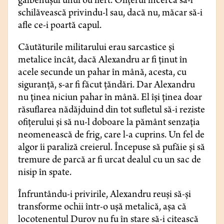
gălbenuşul unui ou fiert. Ofiţerul încerca să-l
schilăvească privindu-l sau, dacă nu, măcar să-i
afle ce-i poartă capul.
Căutăturile militarului erau sarcastice şi
metalice încât, dacă Alexandru ar fi ţinut în
acele secunde un pahar în mână, acesta, cu
siguranţă, s-ar fi făcut ţăndări. Dar Alexandru
nu ţinea niciun pahar în mână. El îşi ţinea doar
răsuflarea nădăjduind din tot sufletul să-i reziste
ofiţerului şi să nu-l doboare la pământ senzaţia
neomenească de frig, care l-a cuprins. Un fel de
algor îi paraliză creierul. Începuse să pufăie și să
tremure de parcă ar fi urcat dealul cu un sac de
nisip în spate.
Înfruntându-i privirile, Alexandru reuşi să-şi
transforme ochii într-o uşă metalică, aşa că
locotenentul Durov nu fu în stare să-i citească