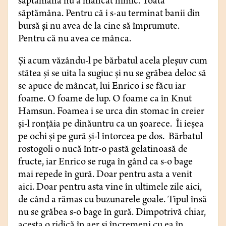
săptămână nu a mâncat nimic. Toată
săptămâna. Pentru că i s-au terminat banii din
bursă și nu avea de la cine să împrumute.
Pentru că nu avea ce mânca.
Și acum văzându-l pe bărbatul acela pleșuv cum
stătea și se uita la sugiuc și nu se grăbea deloc să
se apuce de mâncat, lui Enrico i se făcu iar
foame. O foame de lup. O foame ca în Knut
Hamsun. Foamea i se urca din stomac în creier
și-l ronțăia pe dinăuntru ca un șoarece. Îi ieșea
pe ochi și pe gură și-l întorcea pe dos. Bărbatul
rostogoli o nucă într-o pastă gelatinoasă de
fructe, iar Enrico se ruga în gând ca s-o bage
mai repede în gură. Doar pentru asta a venit
aici. Doar pentru asta vine în ultimele zile aici,
de când a rămas cu buzunarele goale. Tipul însă
nu se grăbea s-o bage în gură. Dimpotrivă chiar,
acesta o ridică în aer și încremeni cu ea în