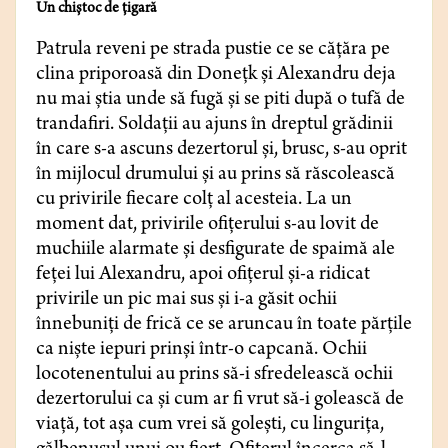
Un chiștoc de țigară
Patrula reveni pe strada pustie ce se căţăra pe
clina priporoasă din Donețk şi Alexandru deja
nu mai știa unde să fugă și se piti după o tufă de
trandafiri. Soldaţii au ajuns în dreptul grădinii
în care s-a ascuns dezertorul şi, brusc, s-au oprit
în mijlocul drumului şi au prins să răscolească
cu privirile fiecare colţ al acesteia. La un
moment dat, privirile ofiţerului s-au lovit de
muchiile alarmate şi desfigurate de spaimă ale
feţei lui Alexandru, apoi ofiţerul şi-a ridicat
privirile un pic mai sus şi i-a găsit ochii
înnebuniţi de frică ce se aruncau în toate părţile
ca nişte iepuri prinşi într-o capcană. Ochii
locotenentului au prins să-i sfredelească ochii
dezertorului ca şi cum ar fi vrut să-i golească de
viaţă, tot aşa cum vrei să goleşti, cu linguriţa,