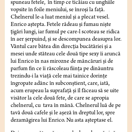
spuneau fetele, în timp ce ticăiau cu unghiile
vopsite în foile meniului, se înroși la față.
Chelnerul le-a luat meniul și a plecat vesel.
Enrico aștepta. Fetele râdeau și fumau niște
țigări lungi, iar fumul pe care-l scoteau se ridica
în aer șerpuind, și se descompunea deasupra lor.
Vântul care bătea din direcția bucătăriei și a
mesei unde stăteau cele două tipe sexy îi aruncă
lui Enrico în nas mirozne de mâncăruri și de
parfum fin ce îi răscoleau fiinţa pe dinăuntru
trezindu-i la viață cele mai tainice dorinţe
îngropate adânc în subconştient, care, iată,
acum erupeau la suprafaţă și îl făceau să se uite
visător la cele două fete, de care se apropia
chelnerul, cu tava în mână. Chelnerul luă de pe
tavă două cafele și le așeză în dreptul lor, spre
dezamăgirea lui Enrico. Nu asta așteptase el.