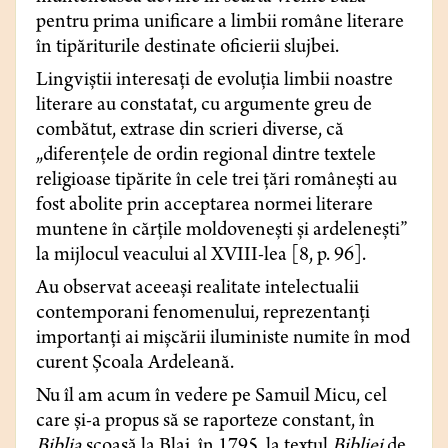
pentru prima unificare a limbii române literare
în tipăriturile destinate oficierii slujbei.
Lingviștii interesați de evoluția limbii noastre
literare au constatat, cu argumente greu de
combătut, extrase din scrieri diverse, că
„diferențele de ordin regional dintre textele
religioase tipărite în cele trei țări românești au
fost abolite prin acceptarea normei literare
muntene în cărțile moldovenești și ardelenești”
la mijlocul veacului al XVIII-lea [8, p. 96].
Au observat aceeași realitate intelectualii
contemporani fenomenului, reprezentanți
importanți ai mișcării iluministe numite în mod
curent Școala Ardeleană.
Nu îl am acum în vedere pe Samuil Micu, cel
care și-a propus să se raporteze constant, în
Biblia
scoasă la Blaj, în 1795, la textul
Bibliei
de