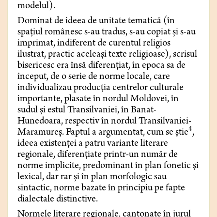
modelul).
Dominat de ideea de unitate tematică (în
spațiul românesc s-au tradus, s-au copiat și s-au
imprimat, indiferent de curentul religios
ilustrat, practic aceleași texte religioase), scrisul
bisericesc era însă diferențiat, în epoca sa de
început, de o serie de norme locale, care
individualizau producția centrelor culturale
importante, plasate în nordul Moldovei, în
sudul și estul Transilvaniei, în Banat-
Hunedoara, respectiv în nordul Transilvaniei-
4
Maramureș. Faptul a argumentat, cum se știe
,
ideea existenței a patru variante literare
regionale, diferențiate printr-un număr de
norme implicite, predominant în plan fonetic și
lexical, dar rar și în plan morfologic sau
sintactic, norme bazate în principiu pe fapte
dialectale distinctive.
Normele literare regionale, cantonate în jurul