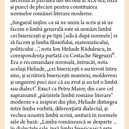
deceniul al patrulea din secolul al XIX-lea, bază
și punct de plecare pentru constituirea
normelor românei literare moderne.
„Singurul mijloc ca să ne unim la scris și să ne
facem o limbă generală este să urmăm limbii
cei bisericești și pe tipii [adică după normele] ei
să facem și limba filosofului, matematicului,
politicului ...”, nota Ion Heliade Rădulescu, în
6
corespondența purtată cu Costache Negruzzi
.
Era o recomandare normală, întrucât, nota
același Heliade, „cei bisericești s-au învoit întru
sine, și scriitorii bisericești munteni, moldoveni
și ungureni poci zice că au avut și au tot o limbă
sau dialect”. Exact ca Petru Maior, din care cel
supranumit „părintele limbii române literare”
moderne s-a inspirat din plin, Heliade distingea
între limba vorbită, diferențiată dialectal, și
vechea noastră limbă scrisă, unitară în normele
sale de bază: „Limba românească se desparte ...