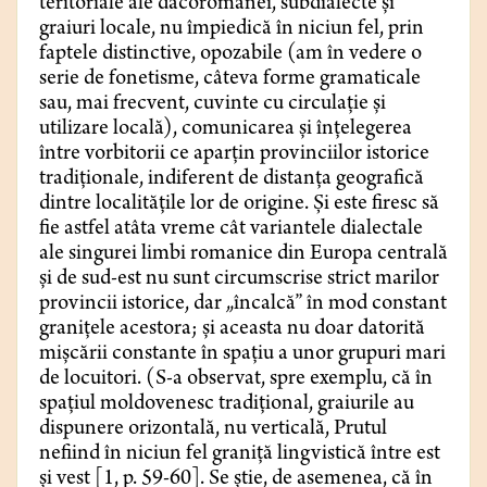
teritoriale ale dacoromânei, subdialecte și
graiuri locale, nu împiedică în niciun fel, prin
faptele distinctive, opozabile (am în vedere o
serie de fonetisme, câteva forme gramaticale
sau, mai frecvent, cuvinte cu circulație și
utilizare locală), comunicarea și înțelegerea
între vorbitorii ce aparțin provinciilor istorice
tradiționale, indiferent de distanța geografică
dintre localitățile lor de origine. Și este firesc să
fie astfel atâta vreme cât variantele dialectale
ale singurei limbi romanice din Europa centrală
și de sud-est nu sunt circumscrise strict marilor
provincii istorice, dar „încalcă” în mod constant
granițele acestora; și aceasta nu doar datorită
mișcării constante în spațiu a unor grupuri mari
de locuitori. (S-a observat, spre exemplu, că în
spațiul moldovenesc tradițional, graiurile au
dispunere orizontală, nu verticală, Prutul
nefiind în niciun fel graniță lingvistică între est
și vest [1, p. 59-60]. Se știe, de asemenea, că în