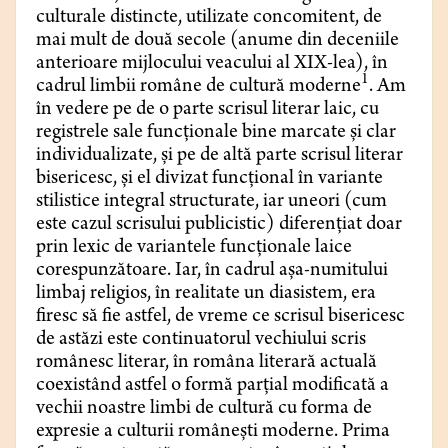
culturale distincte, utilizate concomitent, de
mai mult de două secole (anume din deceniile
anterioare mijlocului veacului al XIX-lea), în
1
cadrul limbii române de cultură moderne
. Am
în vedere pe de o parte scrisul literar laic, cu
registrele sale funcționale bine marcate și clar
individualizate, și pe de altă parte scrisul literar
bisericesc, și el divizat funcțional în variante
stilistice integral structurate, iar uneori (cum
este cazul scrisului publicistic) diferențiat doar
prin lexic de variantele funcționale laice
corespunzătoare. Iar, în cadrul așa-numitului
limbaj religios, în realitate un diasistem, era
firesc să fie astfel, de vreme ce scrisul bisericesc
de astăzi este continuatorul vechiului scris
românesc literar, în româna literară actuală
coexistând astfel o formă parțial modificată a
vechii noastre limbi de cultură cu forma de
expresie a culturii românești moderne. Prima