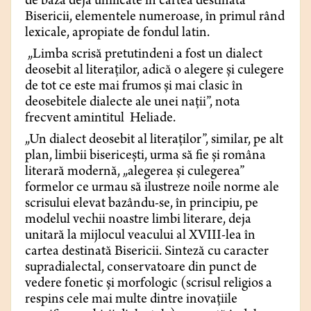
de bază deja unificate în cartea destinată
Bisericii, elementele numeroase, în primul rând
lexicale, apropiate de fondul latin.
„Limba scrisă pretutindeni a fost un dialect
deosebit al literaților, adică o alegere și culegere
de tot ce este mai frumos și mai clasic în
deosebitele dialecte ale unei nații”, nota
frecvent amintitul Heliade.
„Un dialect deosebit al literaților”, similar, pe alt
plan, limbii bisericești, urma să fie și româna
literară modernă, „alegerea și culegerea”
formelor ce urmau să ilustreze noile norme ale
scrisului elevat bazându-se, în principiu, pe
modelul vechii noastre limbi literare, deja
unitară la mijlocul veacului al XVIII-lea în
cartea destinată Bisericii. Sinteză cu caracter
supradialectal, conservatoare din punct de
vedere fonetic și morfologic (scrisul religios a
respins cele mai multe dintre inovațiile