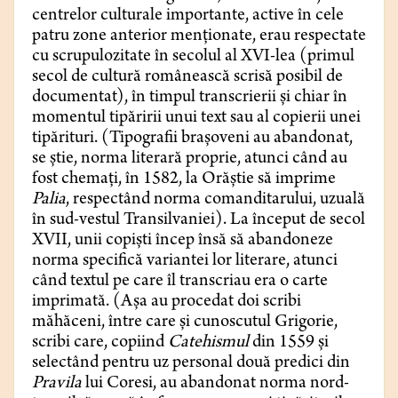
centrelor culturale importante, active în cele
patru zone anterior menționate, erau respectate
cu scrupulozitate în secolul al XVI-lea (primul
secol de cultură românească scrisă posibil de
documentat), în timpul transcrierii și chiar în
momentul tipăririi unui text sau al copierii unei
tipărituri. (Tipografii brașoveni au abandonat,
se știe, norma literară proprie, atunci când au
fost chemați, în 1582, la Orăștie să imprime
Palia
, respectând norma comanditarului, uzuală
în sud-vestul Transilvaniei). La început de secol
XVII, unii copiști încep însă să abandoneze
norma specifică variantei lor literare, atunci
când textul pe care îl transcriau era o carte
imprimată. (Așa au procedat doi scribi
măhăceni, între care și cunoscutul Grigorie,
scribi care, copiind
Catehismul
din 1559 și
selectând pentru uz personal două predici din
Pravila
lui Coresi, au abandonat norma nord-