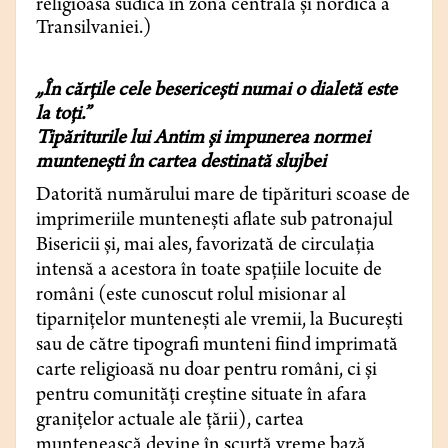
religioasă sudică în zona centrală și nordică a
Transilvaniei.)
„În cărțile cele besericești numai o dialetă este
la toți.”
Tipăriturile lui Antim și impunerea normei
muntenești în cartea destinată slujbei
Datorită numărului mare de tipărituri scoase de
imprimeriile muntenești aflate sub patronajul
Bisericii și, mai ales, favorizată de circulația
intensă a acestora în toate spațiile locuite de
români (este cunoscut rolul misionar al
tiparnițelor muntenești ale vremii, la București
sau de către tipografi munteni fiind imprimată
carte religioasă nu doar pentru români, ci și
pentru comunități creștine situate în afara
granițelor actuale ale țării), cartea
muntenească devine în scurtă vreme bază