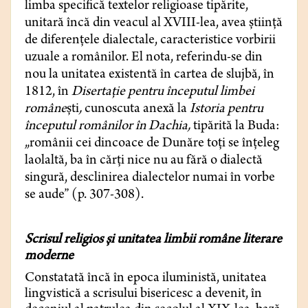
limba specifică textelor religioase tipărite,
unitară încă din veacul al XVIII-lea, avea știință
de diferențele dialectale, caracteristice vorbirii
uzuale a românilor. El nota, referindu-se din
nou la unitatea existentă în cartea de slujbă, în
1812, în
Disertație pentru începutul limbei
române
ști
,
cunoscuta anexă la
Istoria pentru
începutul românilor în Dachia,
tipărită la Buda:
„românii cei dincoace de Dunăre toți se înțeleg
laolaltă, ba în cărți nice nu au fără o dialectă
singură, desclinirea dialectelor numai în vorbe
se aude” (p. 307-308).
Scrisul religios și unitatea limbii române literare
moderne
Constatată încă în epoca iluministă, unitatea
lingvistică a scrisului bisericesc a devenit, în