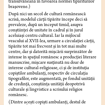
transilvăneană în favoarea normei tipăriturilor
brașovene.)
După nici un secol de cultură românească
scrisă, modelul cărții tipărite începe deci să
prevaleze, după un început timid, asupra
conștiinței de unitate în cadrul și în jurul
aceluiași centru cultural. Iar la mijlocul
veacului al XVII-lea, urmare a circulației cărții,
tipărite tot mai frecvent și în tot mai multe
centre, dar și datorită mișcării surprinzător de
intense în spațiul românesc a producției literare
manuscrise, mișcare susținută nu doar de
interese cultural-religioase, ci și de instituția
copiștilor ambulanți, respectiv de circulația
tipografilor, este augmentată, pe fondul unității
de credință, conștiința unității deopotrivă
culturale și lingvistice a scrisului religios
românesc.
(Dintre acești copiști ambulanți, destul de