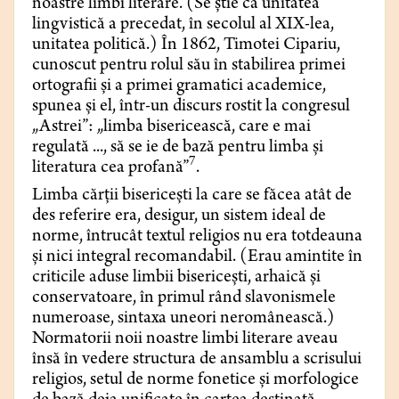
noastre limbi literare. (Se știe că unitatea
lingvistică a precedat, în secolul al XIX-lea,
unitatea politică.) În 1862, Timotei Cipariu,
cunoscut pentru rolul său în stabilirea primei
ortografii și a primei gramatici academice,
spunea și el, într-un discurs rostit la congresul
„Astrei”: „limba bisericească, care e mai
regulată ..., să se ie de bază pentru limba și
7
literatura cea profană”
.
Limba cărții bisericești la care se făcea atât de
des referire era, desigur, un sistem ideal de
norme, întrucât textul religios nu era totdeauna
și nici integral recomandabil. (Erau amintite în
criticile aduse limbii bisericești, arhaică și
conservatoare, în primul rând slavonismele
numeroase, sintaxa uneori neromânească.)
Normatorii noii noastre limbi literare aveau
însă în vedere structura de ansamblu a scrisului
religios, setul de norme fonetice și morfologice