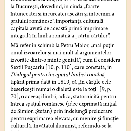
la București, dovedind, în ciuda „foarte
întunecatei și încurcatei așezări și întocmiri a
graiului românesc”, importanța culturală
capitală avută de această primă imprimare
integrală în limba română a „cărții cărților”.
Mă refer în schimb la Petru Maior, „mai puțin
omul izvoarelor și mai mult al argumentelor
izvorâte dintr-o minte genială”, cum îl considera
Sextil Pușcariu [10, p. 110], care constata, în
Dialogul pentru începutul limbei română
,
tipărit prima dată în 1819, că „în cărțile cele
besericești numai o dialetă este la toți” [9, p.
70], o aceeași limbă, adică, statornicită pentru
întreg spațiul românesc (idee exprimată inițial
de Simion Ștefan) prin îndelungă prelucrare
pentru exprimarea elevată, cu menire și funcție
culturală. Învățatul iluminist, referindu-se la