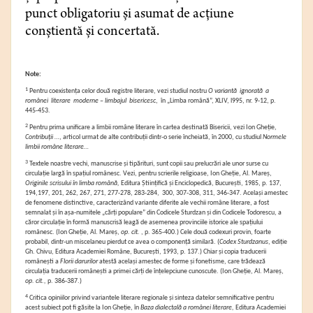
punct obligatoriu și asumat de acțiune
conștientă și concertată.
Note:
1
Pentru coexistența celor două registre literare, vezi studiul nostru
O variantă ignorată a
românei literare moderne – limbajul bisericesc
, în „Limba română”, XLIV, l995, nr. 9-12, p.
445-453.
2
Pentru prima unificare a limbii române literare în cartea destinată Bisericii, vezi Ion Gheție,
Contribuții …
, articol urmat de alte contribuții dintr-o serie încheiată, în 2000, cu studiul
Normele
limbii române literare…
3
Textele noastre vechi, manuscrise și tipărituri, sunt copii sau prelucrări ale unor surse cu
circulație largă în spațiul românesc. Vezi, pentru scrierile religioase, Ion Gheție, Al. Mareș,
Originile scrisului în limba română,
Editura Științifică și Enciclopedică, București, 1985, p. 137,
194,197, 201, 262, 267, 271, 277-278, 283-284, 300, 307-308, 311, 346-347. Același amestec
de fenomene distinctive, caracterizând variante diferite ale vechii române literare, a fost
semnalat și în așa-numitele „cărți populare” din Codicele Sturdzan și din Codicele Todorescu, a
căror circulație în formă manuscrisă leagă de asemenea provinciile istorice ale spațiului
românesc. (Ion Gheție, Al. Mareș,
op. cit.
, p. 365-400.) Cele două codexuri provin, foarte
probabil, dintr-un miscelaneu pierdut ce avea o componență similară. (
Codex Sturdzanus
, ediție
Gh. Chivu, Editura Academiei Române, București, 1993, p. 137.) Chiar și copia traducerii
românești a
Florii darurilor
atestă același amestec de forme și fonetisme, care trădează
circulația traducerii românești a primei cărți de înțelepciune cunoscute. (Ion Gheție, Al. Mareș,
op. cit.,
p. 386-387.)
4
Critica opiniilor privind variantele literare regionale și sinteza datelor semnificative pentru
acest subiect pot fi găsite la Ion Gheție, în
Baza dialectală a românei literare,
Editura Academiei