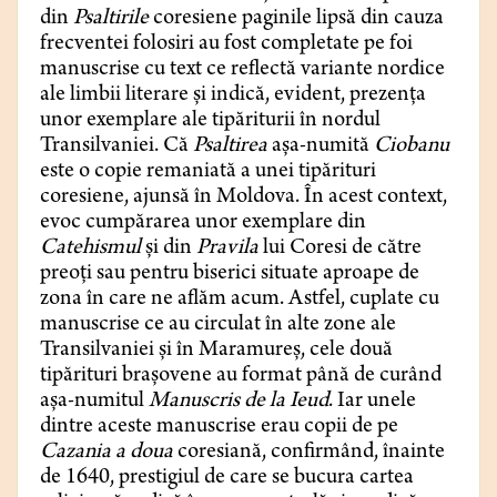
din
Psaltirile
coresiene paginile lipsă din cauza
frecventei folosiri au fost completate pe foi
manuscrise cu text ce reflectă variante nordice
ale limbii literare și indică, evident, prezența
unor exemplare ale tipăriturii în nordul
Transilvaniei. Că
Psaltirea
așa-numită
Ciobanu
este o copie remaniată a unei tipărituri
coresiene, ajunsă în Moldova. În acest context,
evoc cumpărarea unor exemplare din
Catehismul
și din
Pravila
lui Coresi de către
preoți sau pentru biserici situate aproape de
zona în care ne aflăm acum. Astfel, cuplate cu
manuscrise ce au circulat în alte zone ale
Transilvaniei și în Maramureș, cele două
tipărituri brașovene au format până de curând
așa-numitul
Manuscris de la Ieud
. Iar unele
dintre aceste manuscrise erau copii de pe
Cazania a doua
coresiană, confirmând, înainte
de 1640, prestigiul de care se bucura cartea