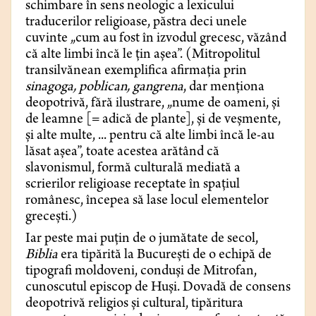
schimbare în sens neologic a lexicului
traducerilor religioase, păstra deci unele
cuvinte „cum au fost în izvodul grecesc, văzând
că alte limbi încă le țin așea”. (Mitropolitul
transilvănean exemplifica afirmația prin
sinagoga, poblican, gangrena
, dar menționa
deopotrivă, fără ilustrare, „nume de oameni, și
de leamne [= adică de plante], și de veșmente,
și alte multe, ... pentru că alte limbi încă le-au
lăsat așea”, toate acestea arătând că
slavonismul, formă culturală mediată a
scrierilor religioase receptate în spațiul
românesc, începea să lase locul elementelor
grecești.)
Iar peste mai puțin de o jumătate de secol,
Biblia
era tipărită la București de o echipă de
tipografi moldoveni, conduși de Mitrofan,
cunoscutul episcop de Huși. Dovadă de consens
deopotrivă religios și cultural, tipăritura