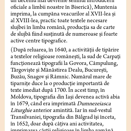
un deceniu mai devreme semnul introducerii
oficiale a limbii noastre în Biserică), Muntenia
imprima, la cumpăna veacurilor al XVII-lea și
al XVIII-lea, practic toate textele necesare
slujbei în limba română, producția sa de carte
de slujbă fiind susținută de numeroase și foarte
active centre tipografice.
(După reluarea, în 1640, a activității de tipărire
a textelor religioase românești, la sud de Carpați
funcționează tipografii la Govora, Câmpulung,
Târgoviște și Mănăstirea Dealu, București,
Buzău, Snagov și Râmnic. Numărul mare de
tiparnițe duce la o producție importantă de
texte imediat după 1700. În acest timp, în
Moldova, tipografia din Iași devenea activă abia
în 1679, când era imprimată
Dumnezeiasca
Liturghie
anterior amintită. Iar în sud-vestul
Transilvaniei, tipografia din Bălgrad își înceta,
în 1652, doar după câțiva ani activitatea,