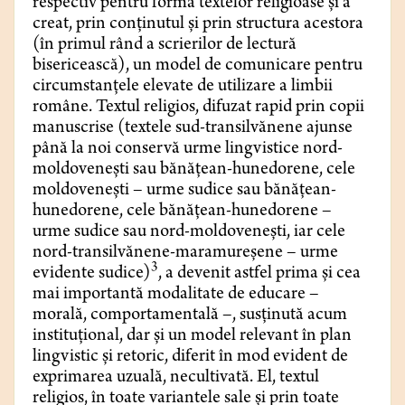
respectiv pentru forma textelor religioase și a
creat, prin conținutul și prin structura acestora
(în primul rând a scrierilor de lectură
bisericească), un model de comunicare pentru
circumstanțele elevate de utilizare a limbii
române. Textul religios, difuzat rapid prin copii
manuscrise (textele sud-transilvănene ajunse
până la noi conservă urme lingvistice nord-
moldovenești sau bănățean-hunedorene, cele
moldovenești – urme sudice sau bănățean-
hunedorene, cele bănățean-hunedorene –
urme sudice sau nord-moldovenești, iar cele
nord-transilvănene-maramureșene – urme
3
evidente sudice)
, a devenit astfel prima și cea
mai importantă modalitate de educare –
morală, comportamentală –, susținută acum
instituțional, dar și un model relevant în plan
lingvistic și retoric, diferit în mod evident de
exprimarea uzuală, necultivată. El, textul
religios, în toate variantele sale și prin toate