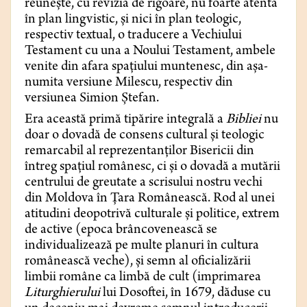
reunește, cu revizia de rigoare, nu foarte atentă
în plan lingvistic, și nici în plan teologic,
respectiv textual, o traducere a Vechiului
Testament cu una a Noului Testament, ambele
venite din afara spațiului muntenesc, din așa-
numita versiune Milescu, respectiv din
versiunea Simion Ștefan.
Era această primă tipărire integrală a
Bibliei
nu
doar o dovadă de consens cultural și teologic
remarcabil al reprezentanților Bisericii din
întreg spațiul românesc, ci și o dovadă a mutării
centrului de greutate a scrisului nostru vechi
din Moldova în Țara Românească. Rod al unei
atitudini deopotrivă culturale și politice, extrem
de active (epoca brâncovenească se
individualizează pe multe planuri în cultura
românească veche), și semn al oficializării
limbii române ca limbă de cult (imprimarea
Liturghierului
lui Dosoftei, în 1679, dăduse cu