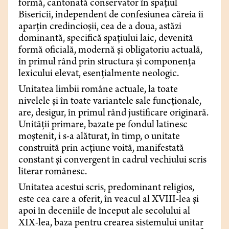
formă, cantonată conservator în spațiul
Bisericii, independent de confesiunea căreia îi
aparțin credincioșii, cea de a doua, astăzi
dominantă, specifică spațiului laic, devenită
formă oficială, modernă și obligatoriu actuală,
în primul rând prin structura și componența
lexicului elevat, esențialmente neologic.
Unitatea limbii române actuale, la toate
nivelele și în toate variantele sale funcționale,
are, desigur, în primul rând justificare originară.
Unității primare, bazate pe fondul latinesc
moștenit, i s-a alăturat, în timp, o unitate
construită prin acțiune voită, manifestată
constant și convergent în cadrul vechiului scris
literar românesc.
Unitatea acestui scris, predominant religios,
este cea care a oferit, în veacul al XVIII-lea și
apoi în deceniile de început ale secolului al
XIX-lea, baza pentru crearea sistemului unitar