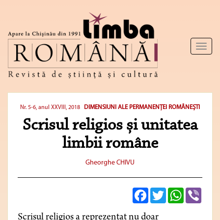
Toggl
naviga
DIMENSIUNI ALE PERMANENȚEI ROMÂNEȘTI
Nr. 5-6, anul XXVIII, 2018
Scrisul religios și unitatea
limbii române
Gheorghe CHIVU
Facebook
Twitter
WhatsApp
Viber
Scrisul religios a reprezentat nu doar