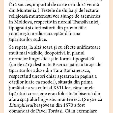
fără succes, importul de carte ortodoxă venită
din Muntenia.) Textele de slujbă și de lectură
religioasă muntenești vor ajunge de asemenea
în Moldova, respectiv în nordul Transilvaniei,
tipografii și diortositorii din provinciile
românești nordice acceptând forma
tipăriturilor sudice.
Se repeta, la altă scară și cu efecte unificatoare
mult mai vizibile, deopotrivă în planul
normelor lingvistice și în forma tipografică
(unele cărți destinate Bisericii păreau tiraje ale
tipăriturilor aduse din Țara Românească,
respectând uneori chiar așezarea în pagină a
cărților luate ca model), situația din prima
jumătate a veacului al XVII-lea, când unele
tipărituri coresiene erau folosite în biserici din
afara spațiului lingvistic muntenesc. (Se știe că
Liturghierul
brașovean din 1570 a fost
comandat de Pavel Tordași. Că în exemplare