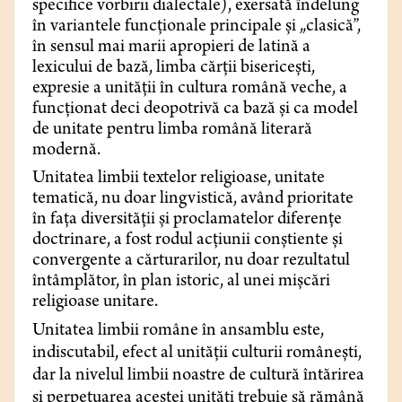
specifice vorbirii dialectale), exersată îndelung
în variantele funcționale principale și „clasică”,
în sensul mai marii apropieri de latină a
lexicului de bază, limba cărții bisericești,
expresie a unității în cultura română veche, a
funcționat deci deopotrivă ca bază și ca model
de unitate pentru limba română literară
modernă.
Unitatea limbii textelor religioase, unitate
tematică, nu doar lingvistică, având prioritate
în fața diversității și proclamatelor diferențe
doctrinare, a fost rodul acțiunii conștiente și
convergente a cărturarilor, nu doar rezultatul
întâmplător, în plan istoric, al unei mișcări
religioase unitare.
Unitatea limbii române în ansamblu este,
indiscutabil, efect al unității culturii românești,
dar la nivelul limbii noastre de cultură întărirea
și perpetuarea acestei unități trebuie să rămână