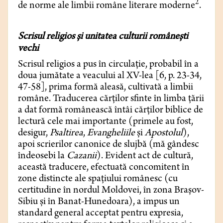
2
de norme ale limbii române literare moderne
.
Scrisul religios și unitatea culturii românești
vechi
Scrisul religios a pus în circulație, probabil în a
doua jumătate a veacului al XV-lea [6, p. 23-34,
47-58], prima formă aleasă, cultivată a limbii
române. Traducerea cărților sfinte în limba țării
a dat formă românească întâi cărților biblice de
lectură cele mai importante (primele au fost,
desigur,
Psaltirea
,
Evangheliile
și
Apostolul
),
apoi scrierilor canonice de slujbă (mă gândesc
îndeosebi la
Cazanii
). Evident act de cultură,
această traducere, efectuată concomitent în
zone distincte ale spațiului românesc (cu
certitudine în nordul Moldovei, în zona Brașov-
Sibiu și în Banat-Hunedoara), a impus un
standard general acceptat pentru expresia,