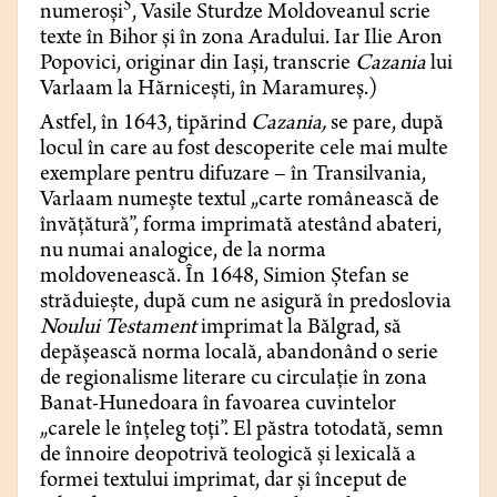
5
numeroși
, Vasile Sturdze Moldoveanul scrie
texte în Bihor și în zona Aradului. Iar Ilie Aron
Popovici, originar din Iași, transcrie
Cazania
lui
Varlaam la Hărnicești, în Maramureș.)
Astfel, în 1643, tipărind
Cazania,
se pare, după
locul în care au fost descoperite cele mai multe
exemplare pentru difuzare – în Transilvania,
Varlaam numește textul „carte românească de
învățătură”, forma imprimată atestând abateri,
nu numai analogice, de la norma
moldovenească. În 1648, Simion Ștefan se
străduiește, după cum ne asigură în predoslovia
Noului Testament
imprimat la Bălgrad, să
depășească norma locală, abandonând o serie
de regionalisme literare cu circulație în zona
Banat-Hunedoara în favoarea cuvintelor
„carele le înțeleg toți”. El păstra totodată, semn
de înnoire deopotrivă teologică și lexicală a
formei textului imprimat, dar și început de