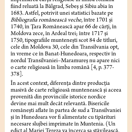
imprimarea cărții religioase în limba română
fiind reluată la Bălgrad, Sebeș și Sibiu abia în
1683. Astfel, potrivit unei statistici bazate pe
Bibliografia românească veche
, între 1701 și
1740, în Țara Românească apar 66 de cărți, în
Moldova zece, în Ardeal trei; între 1717 și
1750, tipografiile muntenești scot 84 de titluri,
cele din Moldova 30, cele din Transilvania opt,
în vreme ce în Banat-Hunedoara, respectiv în
nordul Transilvaniei–Maramureș nu apare nici
o carte religioasă în limba română [4, p. 377-
378].
În acest context, diferența dintre producția
masivă de carte religioasă muntenească și aceea
provenită din provinciile istorice nordice
devine mai mult decât relevantă. Bisericile
românești aflate în partea de sud a Transilvaniei
și în Hunedoara vor fi alimentate cu tipărituri
necesare slujbei imprimate în Muntenia. (Un
edict al Mariei Tereza va încerca sa stăvilească,