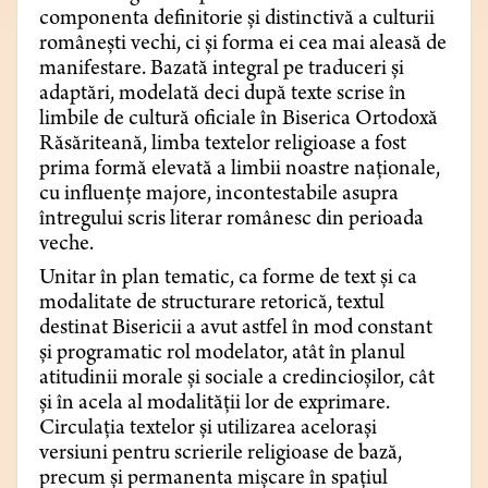
componenta definitorie și distinctivă a culturii
românești vechi, ci și forma ei cea mai aleasă de
manifestare. Bazată integral pe traduceri și
adaptări, modelată deci după texte scrise în
limbile de cultură oficiale în Biserica Ortodoxă
Răsăriteană, limba textelor religioase a fost
prima formă elevată a limbii noastre naționale,
cu influențe majore, incontestabile asupra
întregului scris literar românesc din perioada
veche.
Unitar în plan tematic, ca forme de text și ca
modalitate de structurare retorică, textul
destinat Bisericii a avut astfel în mod constant
și programatic rol modelator, atât în planul
atitudinii morale și sociale a credincioșilor, cât
și în acela al modalității lor de exprimare.
Circulația textelor și utilizarea acelorași
versiuni pentru scrierile religioase de bază,
precum și permanenta mișcare în spațiul