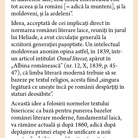
în dialectele sale, însă limba bisericească este
tot aceea și la români [= adică la munteni], și la
moldoveni, și la ardeleni”.
Ideea, acceptată de cei implicați direct în
normarea românei literare laice, reuniți în jurul
lui Heliade, a avut circulație generală la
scriitorii generației pașoptiste. Un intelectual
moldovean anonim opina astfel, în 1839, într-
un articol intitulat
Omul literat,
apărut în
„Albina românească” (nr. 12, X, 1839, p. 45-
47), că limba literară modernă trebuie să se
bazeze pe textul religios, acesta fiind „singura
legătură ce unește încă pe românii despărțiți în
staturi deosăbite”.
Această idee a folosirii normelor textului
bisericesc ca bază pentru punerea bazelor
românei literare moderne, fundamental laică,
va rămâne actuală și după 1860, adică după
depășirea primei etape de unificare a noii