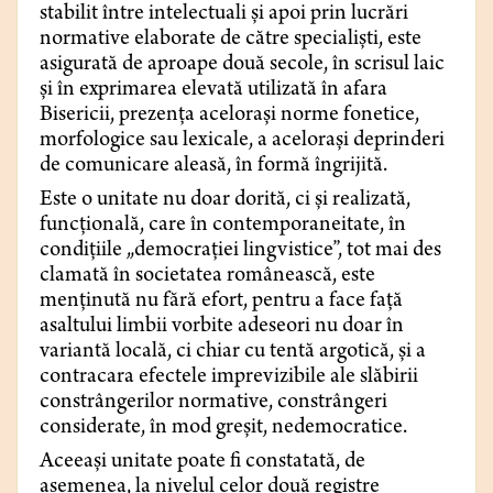
stabilit între intelectuali și apoi prin lucrări
normative elaborate de către specialiști, este
asigurată de aproape două secole, în scrisul laic
și în exprimarea elevată utilizată în afara
Bisericii, prezența acelorași norme fonetice,
morfologice sau lexicale, a acelorași deprinderi
de comunicare aleasă, în formă îngrijită.
Este o unitate nu doar dorită, ci și realizată,
funcțională, care în contemporaneitate, în
condițiile „democrației lingvistice”, tot mai des
clamată în societatea românească, este
menținută nu fără efort, pentru a face față
asaltului limbii vorbite adeseori nu doar în
variantă locală, ci chiar cu tentă argotică, și a
contracara efectele imprevizibile ale slăbirii
constrângerilor normative, constrângeri
considerate, în mod greșit, nedemocratice.
Aceeași unitate poate fi constatată, de
asemenea, la nivelul celor două registre