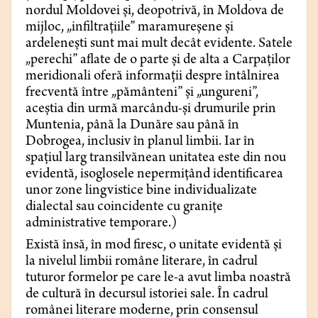
nordul Moldovei și, deopotrivă, în Moldova de
mijloc, „infiltrațiile” maramureșene și
ardelenești sunt mai mult decât evidente. Satele
„perechi” aflate de o parte și de alta a Carpaților
meridionali oferă informații despre întâlnirea
frecventă între „pământeni” și „ungureni”,
aceștia din urmă marcându-și drumurile prin
Muntenia, până la Dunăre sau până în
Dobrogea, inclusiv în planul limbii. Iar în
spațiul larg transilvănean unitatea este din nou
evidentă, isoglosele nepermițând identificarea
unor zone lingvistice bine individualizate
dialectal sau coincidente cu granițe
administrative temporare.)
Există însă, în mod firesc, o unitate evidentă și
la nivelul limbii române literare, în cadrul
tuturor formelor pe care le-a avut limba noastră
de cultură în decursul istoriei sale. În cadrul
românei literare moderne, prin consensul