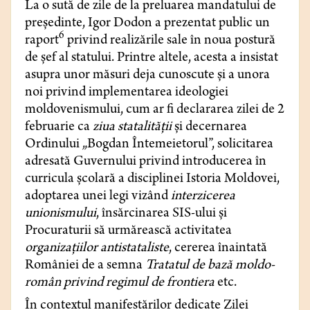
La o sută de zile de la preluarea mandatului de
preşedinte, Igor Dodon a prezentat public un
6
raport
privind realizările sale în noua postură
de şef al statului. Printre altele, acesta a insistat
asupra unor măsuri deja cunoscute şi a unora
noi privind implementarea ideologiei
moldovenismului, cum ar fi declararea zilei de 2
februarie ca
ziua statalităţii
şi decernarea
Ordinului „Bogdan Întemeietorul”, solicitarea
adresată Guvernului privind introducerea în
curricula şcolară a disciplinei Istoria Moldovei,
adoptarea unei legi vizând
interzicerea
unionismului
, însărcinarea SIS-ului şi
Procuraturii să urmărească activitatea
organizaţiilor antistataliste
, cererea înaintată
României de a semna
Tratatul de bază moldo-
român privind regimul de frontiera
etc.
În contextul manifestărilor dedicate Zilei