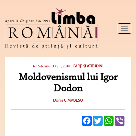
Toggl
naviga
CĂRŢI ŞI ATITUDINI
Nr. 5-6, anul XXVIII, 2018
Moldovenismul lui Igor
Dodon
Dorin CIMPOEŞU
Facebook
Twitter
WhatsApp
Viber