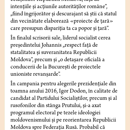
intenţiile şi acţiunile autorităţilor române”,
„fiind îngrijorător şi descurajant să ştii că statul
din vecinătate elaborează «proiecte de ţară»
care presupun dispariţia ta ca popor şi ţară”.
În finalul scrisorii sale, liderul socialist cerea
preşedintelui Johannis „respect faţă de
statalitatea şi suveranitatea Republicii
Moldova”, precum şi „o detaşare oficială a
conducerii de la Bucureşti de proiectele
unioniste revanșarde”.
În campania pentru alegerile prezidenţiale din
toamna anului 2016, Igor Dodon, în calitate de
candidat al Partidului Socialiştilor, precum şi al
rusofonilor din stânga Prutului, şi-a axat
programul electoral pe tezele ideologiei
moldovenismului şi pe reorientarea Republicii
Moldova spre Federaţia Rusă. Probabil că