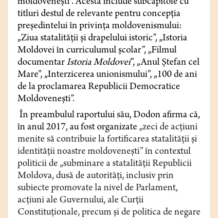
moldoveneşti”. Acesta include subcapitole cu
titluri destul de relevante pentru concepţia
preşedintelui în privinţa moldovenismului:
„Ziua statalităţii şi drapelului istoric”, „Istoria
Moldovei în curriculumul şcolar”, „Filmul
documentar
Istoria Moldovei
”, „Anul Ştefan cel
Mare”, „Interzicerea unionismului”, „100 de ani
de la proclamarea Republicii Democratice
Moldoveneşti”.
În preambulul raportului său, Dodon afirma că,
în anul 2017, au fost organizate
„zeci de acţiuni
menite să contribuie la fortificarea statalităţii şi
identităţii noastre moldoveneşti” în contextul
politicii de „subminare a statalităţii Republicii
Moldova, dusă de autorităţi, inclusiv prin
subiecte promovate la nivel de Parlament,
acţiuni ale Guvernului, ale Curţii
Constituţionale, precum şi de politica de negare