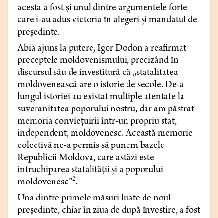
acesta a fost şi unul dintre argumentele forte
care i-au adus victoria în alegeri şi mandatul de
preşedinte.
Abia ajuns la putere, Igor Dodon a reafirmat
preceptele moldovenismului, precizând în
discursul său de învestitură că „statalitatea
moldovenească are o istorie de secole. De-a
lungul istoriei au existat multiple atentate la
suveranitatea poporului nostru, dar am păstrat
memoria convieţuirii într-un propriu stat,
independent, moldovenesc. Această memorie
colectivă ne-a permis să punem bazele
Republicii Moldova, care astăzi este
întruchiparea statalităţii şi a poporului
2
moldovenesc”
.
Una dintre primele măsuri luate de noul
preşedinte, chiar în ziua de după învestire, a fost