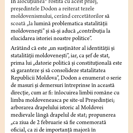
În
alocuţiunea
rostită cu acest prilej,
preşedintele Dodon a reiterat tezele
moldovenismului, cerând cercetătorilor
să
scoată „la
lumină problematica statalităţii
moldoveneşti” şi să-şi aducă „contribuţia la
elucidarea istoriei noastre politice”.
Arătând că este „un susţinător al identităţii şi
statalităţii moldoveneşti”, iar, ca şef de stat,
prima lui „datorie politică şi constituţională este
să garanteze şi să consolideze statalitatea
Republicii Moldova”, Dodon a enumerat o serie
de masuri şi demersuri întreprinse în această
direcţie, cum ar fi: înlocuirea limbii române cu
limba moldoveneasca pe site-ul Preşedinţiei;
arborarea drapelului istoric al Moldovei
medievale lângă drapelul de stat; propunerea
„ca ziua de 2 februarie să fie comemorată
oficial, ca zi de importanţă majoră în