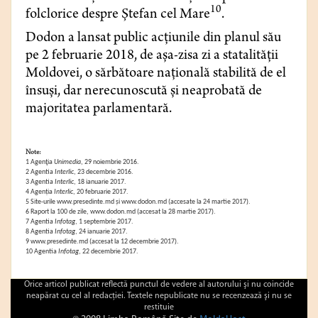
10
folclorice despre Ştefan cel Mare
.
Dodon a lansat public acţiunile din planul său
pe 2 februarie 2018, de aşa-zisa zi a statalităţii
Moldovei, o sărbătoare naţională stabilită de el
însuşi, dar nerecunoscută şi neaprobată de
majoritatea parlamentară.
Note:
1 Agenţia
Unimedia
, 29 noiembrie 2016.
2 Agentia
Interlic
, 23 decembrie 2016.
3 Agentia
Interlic
, 18 ianuarie 2017.
4 Agenția
Interlic
, 20 februarie 2017.
5 Site-urile
www.presedinte.md
și
www.dodon.md
(accesate la 24 martie 2017).
6 Raport la 100 de zile,
www.dodon.md
(accesat la 28 martie 2017).
7 Agentia
Infotag
, 1 septembrie 2017.
8 Agentia
Infotag
, 24 ianuarie 2017.
9 www.presedinte.md
(accesat la 12 decembrie 2017).
10 Agentia
Infotag
, 22 decembrie 2017.
Orice articol publicat reflectă punctul de vedere al autorului şi nu coincide
neapărat cu cel al redacţiei. Textele nepublicate nu se recenzează şi nu se
restituie