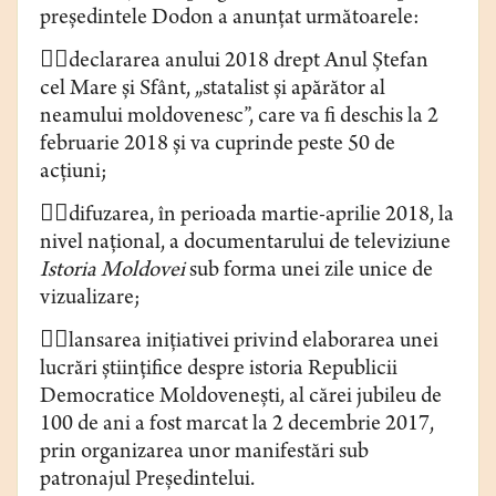
preşedintele Dodon a anunţat următoarele:

declararea anului 2018 drept Anul Ştefan
cel Mare şi Sfânt, „statalist şi apărător al
neamului moldovenesc”, care va fi deschis la 2
februarie 2018 şi va cuprinde peste 50 de
acţiuni;

difuzarea, în perioada martie-aprilie 2018, la
nivel naţional, a documentarului de televiziune
Istoria Moldovei
sub forma unei zile unice de
vizualizare;

lansarea iniţiativei privind elaborarea unei
lucrări ştiinţifice despre istoria Republicii
Democratice Moldoveneşti, al cărei jubileu de
100 de ani a fost marcat la 2 decembrie 2017,
prin organizarea unor manifestări sub
patronajul Preşedintelui.