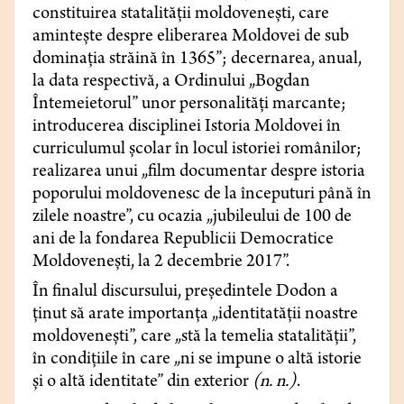
constituirea statalităţii moldoveneşti, care
aminteşte despre eliberarea Moldovei de sub
dominaţia străină în 1365”; decernarea, anual,
la data respectivă, a Ordinului „Bogdan
Întemeietorul” unor personalităţi marcante;
introducerea disciplinei Istoria Moldovei în
curriculumul şcolar în locul istoriei românilor;
realizarea unui „film documentar despre istoria
poporului moldovenesc de la începuturi până în
zilele noastre”, cu ocazia „jubileului de 100 de
ani de la fondarea Republicii Democratice
Moldoveneşti, la 2 decembrie 2017”.
În finalul discursului, preşedintele Dodon a
ţinut să arate importanța „identitatății noastre
moldovenești”, care „stă la temelia statalităţii”,
în condiţiile în care „ni se impune o altă istorie
şi o altă identitate” din exterior
(n. n.)
.