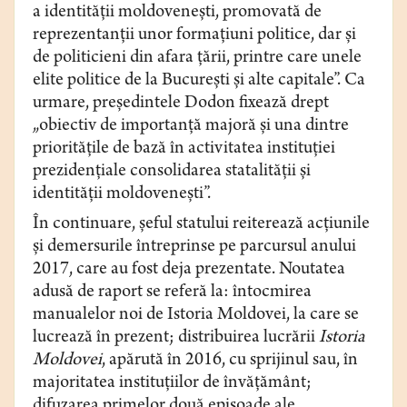
a identităţii moldoveneşti, promovată de
reprezentanţii unor formaţiuni politice, dar şi
de politicieni din afara ţării, printre care unele
elite politice de la Bucureşti şi alte capitale”. Ca
urmare, președintele Dodon fixează drept
„obiectiv de importanţă majoră şi una dintre
priorităţile de bază în activitatea instituţiei
prezidenţiale consolidarea statalităţii şi
identităţii moldoveneşti”.
În continuare, şeful statului reiterează acţiunile
şi demersurile întreprinse pe parcursul anului
2017, care au fost deja prezentate. Noutatea
adusă de raport se referă la: întocmirea
manualelor noi de Istoria Moldovei, la care se
lucrează în prezent; distribuirea lucrării
Istoria
Moldovei
, apărută în 2016, cu sprijinul sau, în
majoritatea instituţiilor de învăţământ;
difuzarea primelor două episoade ale