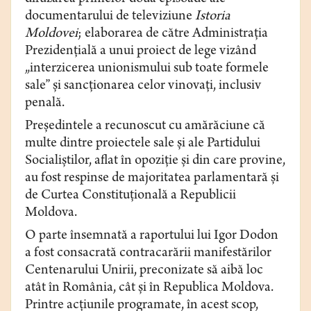
documentarului de televiziune
Istoria
Moldovei
; elaborarea de către Administraţia
Prezidenţială a unui proiect de lege vizând
„interzicerea unionismului sub toate formele
sale” şi sancţionarea celor vinovaţi, inclusiv
penală.
Preşedintele a recunoscut cu amărăciune că
multe dintre proiectele sale şi ale Partidului
Socialiştilor, aflat în opoziţie şi din care provine,
au fost respinse de majoritatea parlamentară şi
de Curtea Constituţională a Republicii
Moldova.
O parte însemnată a raportului lui Igor Dodon
a fost consacrată contracarării manifestărilor
Centenarului Unirii, preconizate să aibă loc
atât în România, cât şi în Republica Moldova.
Printre acţiunile programate, în acest scop,