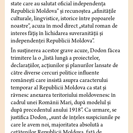
state care au salutat oficial independenţa
Republicii Moldova” şi recunoştea „afinităţile
culturale, lingvistice, istorice între popoarele
noastre”, acuza în mod direct „statul roman de
interes făţiş în lichidarea suveranităţii şi
independenţei Republicii Moldova”.
În susţinerea acestor grave acuze, Dodon făcea
trimitere la o „listă lungă a proiectelor,
declaraţiilor, acţiunilor şi planurilor lansate de
către diverse cercuri politice influente
româneşti care insistă asupra caracterului
temporar al Republicii Moldova ca stat şi
râvnesc anexarea teritoriului moldovenesc în
cadrul unei Românii Mari, după modelul şi
după precedentul anului 1918”. Ca urmare, se
justifica Dodon, „sunt de înţeles suspiciunile pe
care le avem noi, majoritatea absolută a
cetăţenilor Republicii Moldova, faţă de