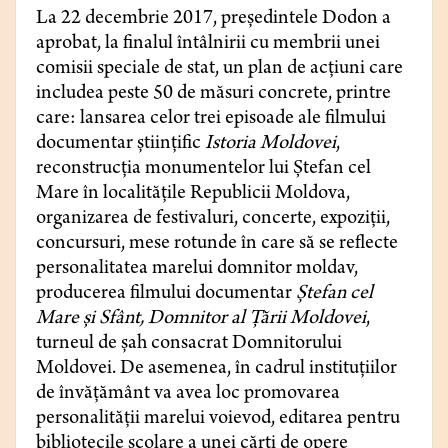
La 22 decembrie 2017, preşedintele Dodon a
aprobat, la finalul întâlnirii cu membrii unei
comisii speciale de stat, un plan de acţiuni care
includea peste 50 de măsuri concrete, printre
care: lansarea celor trei episoade ale filmului
documentar ştiinţific
Istoria Moldovei
,
reconstrucţia monumentelor lui Ştefan cel
Mare în localităţile Republicii Moldova,
organizarea de festivaluri, concerte, expoziţii,
concursuri, mese rotunde în care să se reflecte
personalitatea marelui domnitor moldav,
producerea filmului documentar
Ştefan cel
Mare şi Sfânt, Domnitor al Ţării Moldovei
,
turneul de şah consacrat Domnitorului
Moldovei. De asemenea, în cadrul instituţiilor
de învăţământ va avea loc promovarea
personalităţii marelui voievod, editarea pentru
bibliotecile şcolare a unei cărţi de opere