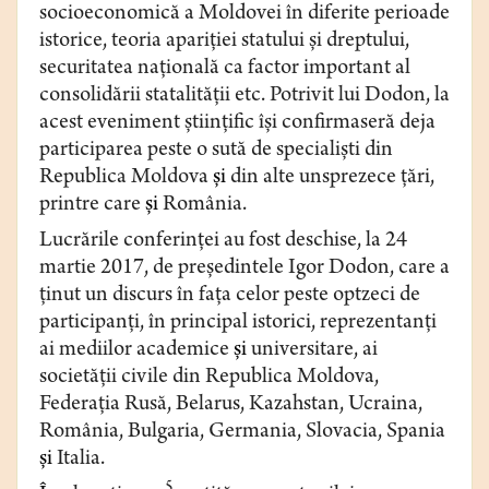
socioeconomică a Moldovei în diferite perioade
istorice, teoria apariţiei statului şi dreptului,
securitatea naţională ca factor important al
consolidării statalităţii etc. Potrivit lui Dodon, la
acest eveniment ştiinţific îşi confirmaseră deja
participarea peste o sută de specialişti din
Republica Moldova
şi
din alte unsprezece ţări,
printre care
şi
România.
Lucrările conferinţei au fost deschise, la 24
martie 2017, de preşedintele Igor Dodon, care a
ţinut un discurs în faţa celor peste optzeci de
participanţi, în principal istorici, reprezentanţi
ai mediilor academice
şi
universitare, ai
societăţii civile din Republica Moldova,
Federaţia Rusă, Belarus, Kazahstan, Ucraina,
România, Bulgaria, Germania, Slovacia, Spania
şi
Italia.
5