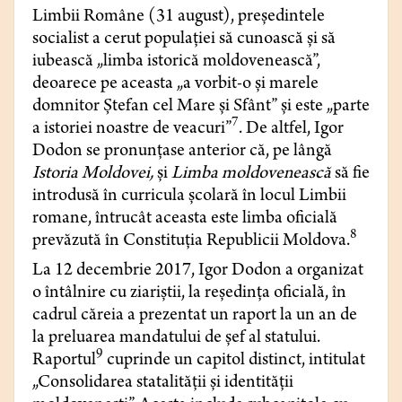
Limbii Române (31 august), preşedintele
socialist a cerut populaţiei să cunoască şi să
iubească „limba istorică moldovenească”,
deoarece pe aceasta „a vorbit-o şi marele
domnitor Ştefan cel Mare şi Sfânt” şi este „parte
7
a istoriei noastre de veacuri”
. De altfel, Igor
Dodon se pronunţase anterior că, pe lângă
Istoria Moldovei,
şi
Limba moldovenească
să fie
introdusă în curricula şcolară în locul Limbii
romane, întrucât aceasta este limba oficială
8
prevăzută în Constituţia Republicii Moldova.
La 12 decembrie 2017, Igor Dodon a organizat
o întâlnire cu ziariştii, la reședința oficială, în
cadrul căreia a prezentat un raport la un an de
la preluarea mandatului de şef al statului.
9
Raportul
cuprinde un capitol distinct, intitulat
„Consolidarea statalităţii şi identităţii