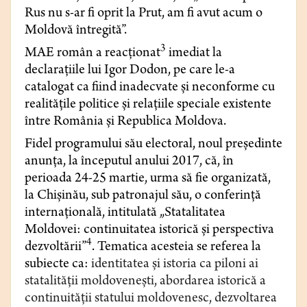
Rus nu s-ar fi oprit la Prut, am fi avut acum o
Moldovă întregită”.
3
MAE român a reacţionat
imediat la
declaraţiile lui Igor Dodon, pe care le-a
catalogat ca fiind inadecvate şi neconforme cu
realităţile politice şi relaţiile speciale existente
între România şi Republica Moldova.
Fidel programului său electoral, noul preşedinte
anunţa, la începutul anului 2017, că, în
perioada 24-25 martie, urma să fie organizată,
la Chişinău, sub patronajul său, o conferinţă
internaţională, intitulată „Statalitatea
Moldovei: continuitatea istorică şi perspectiva
4
dezvoltării”
. Tematica acesteia se referea la
subiecte ca:
identitatea şi istoria ca piloni ai
statalităţii moldoveneşti, abordarea istorică a
continuităţii statului moldovenesc, dezvoltarea