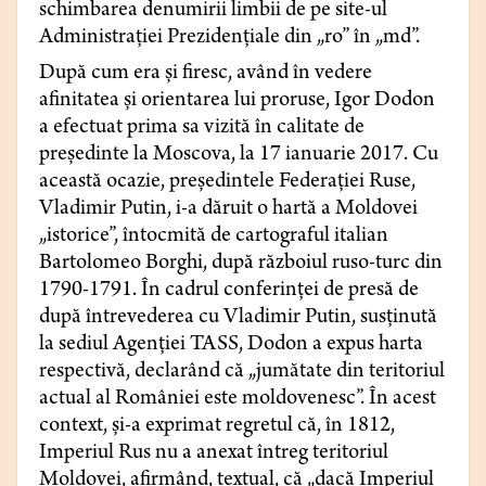
schimbarea denumirii limbii de pe site-ul
Administraţiei Prezidenţiale din „ro” în „md”.
După cum era şi firesc, având în vedere
afinitatea şi orientarea lui proruse, Igor Dodon
a efectuat prima sa vizită în calitate de
preşedinte la Moscova, la 17 ianuarie 2017. Cu
această ocazie, preşedintele Federaţiei Ruse,
Vladimir Putin, i-a dăruit o hartă a Moldovei
„istorice”, întocmită de cartograful italian
Bartolomeo Borghi, după războiul ruso-turc din
1790-1791. În cadrul conferinţei de presă de
după întrevederea cu Vladimir Putin, susţinută
la sediul Agenţiei TASS, Dodon a expus harta
respectivă, declarând că „jumătate din teritoriul
actual al României este moldovenesc”. În acest
context, şi-a exprimat regretul că, în 1812,
Imperiul Rus nu a anexat întreg teritoriul
Moldovei, afirmând, textual, că „dacă Imperiul