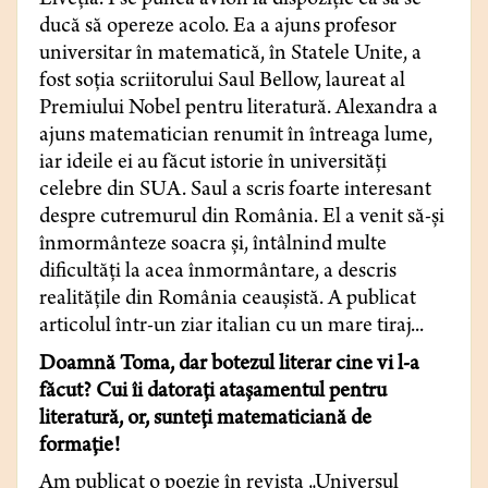
Elveţia. I se punea avion la dispoziţie ca să se
ducă să opereze acolo. Ea a ajuns profesor
universitar în matematică, în Statele Unite, a
fost soţia scriitorului Saul Bellow, laureat al
Premiului Nobel pentru literatură. Alexandra a
ajuns matematician renumit în întreaga lume,
iar ideile ei au făcut istorie în universităţi
celebre din SUA. Saul a scris foarte interesant
despre cutremurul din România. El a venit să-şi
înmormânteze soacra şi, întâlnind multe
dificultăţi la acea înmormântare, a descris
realităţile din România ceauşistă. A publicat
articolul într-un ziar italian cu un mare tiraj...
Doamnă Toma, dar botezul literar cine vi l-a
făcut? Cui îi datoraţi ataşamentul pentru
literatură, or, sunteţi matematiciană de
formaţie!
Am publicat o poezie în revista „Universul