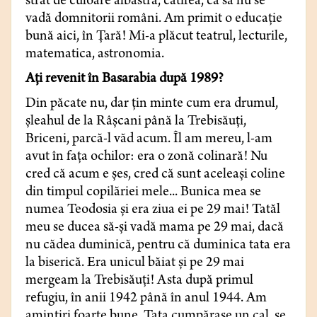
strat de culoare albastră, catifea, ca să nu se
vadă domnitorii români. Am primit o educaţie
bună aici, în Ţară! Mi-a plăcut teatrul, lecturile,
matematica, astronomia.
Aţi revenit în Basarabia după 1989?
Din păcate nu, dar ţin minte cum era drumul,
şleahul de la Râşcani până la Trebisăuţi,
Briceni, parcă-l văd acum. Îl am mereu, l-am
avut în faţa ochilor: era o zonă colinară! Nu
cred că acum e şes, cred că sunt aceleaşi coline
din timpul copilăriei mele... Bunica mea se
numea Teodosia şi era ziua ei pe 29 mai! Tatăl
meu se ducea să-şi vadă mama pe 29 mai, dacă
nu cădea duminică, pentru că duminica tata era
la biserică. Era unicul băiat şi pe 29 mai
mergeam la Trebisăuţi! Asta după primul
refugiu, în anii 1942 până în anul 1944. Am
amintiri foarte bune. Tata cumpărase un cal, se