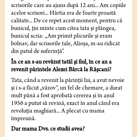
scrisorile care au ajuns după 12 ani... Am copiile
acelor scrisori... Hârtia era de foarte proastă
calitate... De ce repet acest moment, pentru că
bunicul, ţin minte cum citea tata şi plângea,
bunicul scria: „Am primit plicurile şi eram
bolnav, dar scrisorile tale, Alioşa, m-au ridicat
din patul de suferinţă”.
În ce an s-au revăzut tatăl şi fiul, în ce an a
revenit părintele Alexei Bârcă la Râşcani?
Tata, când a revenit la părinţii lui, a avut nevoie
şi i s-a făcut „vâzov”, un fel de chemare, a durat
mult până a fost aprobată cererea şi în anul
1956 a putut să revină, exact în anul când era
revoluţia maghiară... A plecat cu mama
împreună.
Dar mama Dvs. ce studii avea?