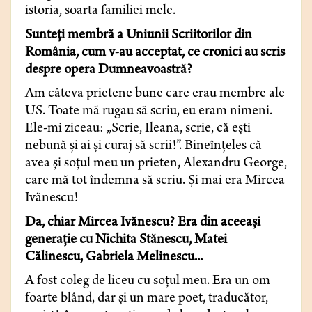
istoria, soarta familiei mele.
Sunteţi membră a Uniunii Scriitorilor din
România, cum v-au acceptat, ce cronici au scris
despre opera Dumneavoastră?
Am câteva prietene bune care erau membre ale
US. Toate mă rugau să scriu, eu eram nimeni.
Ele-mi ziceau: „Scrie, Ileana, scrie, că eşti
nebună şi ai şi curaj să scrii!”. Bineînţeles că
avea şi soţul meu un prieten, Alexandru George,
care mă tot îndemna să scriu. Şi mai era Mircea
Ivănescu!
Da, chiar Mircea Ivănescu? Era din aceeaşi
generaţie cu Nichita Stănescu, Matei
Călinescu, Gabriela Melinescu...
A fost coleg de liceu cu soţul meu. Era un om
foarte blând, dar şi un mare poet, traducător,