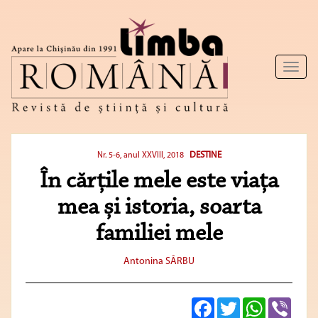
Toggl
naviga
DESTINE
Nr. 5-6, anul XXVIII, 2018
În cărțile mele este viața
mea și istoria, soarta
familiei mele
Antonina SÂRBU
Facebook
Twitter
WhatsApp
Viber