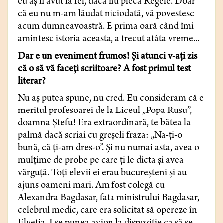
eu aş fi avut la fel, dacă nu pleca Regele. Doar
că eu nu m-am lăudat niciodată, vă povestesc
acum dumneavoastră. E prima oară când îmi
amintesc istoria aceasta, a trecut atâta vreme...
Dar e un eveniment frumos! Şi atunci v-aţi zis
că o să vă faceţi scriitoare? A fost primul test
literar?
Nu aş putea spune, nu cred. Eu consideram că e
meritul profesoarei de la Liceul „Popa Rusu”,
doamna Ştefu! Era extraordinară, te bătea la
palmă dacă scriai cu greşeli fraza: „Na-ţi-o
bună, că ţi-am dres-o”. Şi nu numai asta, avea o
mulţime de probe pe care ţi le dicta şi avea
vărguţă. Toţi elevii ei erau bucureşteni şi au
ajuns oameni mari. Am fost colegă cu
Alexandra Bagdasar, fata ministrului Bagdasar,
celebrul medic, care era solicitat să opereze în