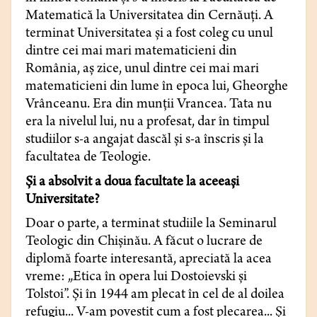
Matematică la Universitatea din Cernăuţi. A
terminat Universitatea şi a fost coleg cu unul
dintre cei mai mari matematicieni din
România, aş zice, unul dintre cei mai mari
matematicieni din lume în epoca lui, Gheorghe
Vrânceanu. Era din munţii Vrancea. Tata nu
era la nivelul lui, nu a profesat, dar în timpul
studiilor s-a angajat dascăl şi s-a înscris şi la
facultatea de Teologie.
Şi a absolvit a doua facultate la aceeaşi
Universitate?
Doar o parte, a terminat studiile la Seminarul
Teologic din Chişinău. A făcut o lucrare de
diplomă foarte interesantă, apreciată la acea
vreme: „Etica în opera lui Dostoievski şi
Tolstoi”. Şi în 1944 am plecat în cel de al doilea
refugiu... V-am povestit cum a fost plecarea... Şi