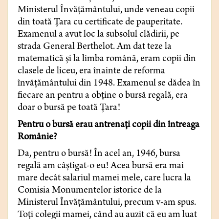
Ministerul Învăţământului, unde veneau copii
din toată Ţara cu certificate de pauperitate.
Examenul a avut loc la subsolul clădirii, pe
strada General Berthelot. Am dat teze la
matematică şi la limba română, eram copii din
clasele de liceu, era înainte de reforma
învăţământului din 1948. Examenul se dădea în
fiecare an pentru a obţine o bursă regală, era
doar o bursă pe toată Ţara!
Pentru o bursă erau antrenaţi copii din întreaga
Românie?
Da, pentru o bursă! În acel an, 1946, bursa
regală am câştigat-o eu! Acea bursă era mai
mare decât salariul mamei mele, care lucra la
Comisia Monumentelor istorice de la
Ministerul Învăţământului, precum v-am spus.
Toţi colegii mamei, când au auzit că eu am luat