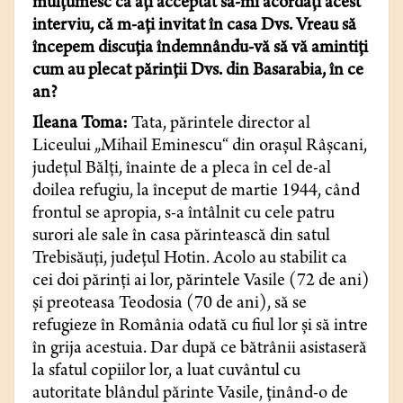
mulţumesc că aţi acceptat să-mi acordaţi acest
interviu, că m-aţi invitat în casa Dvs. Vreau să
începem discuţia îndemnându-vă să vă amintiţi
cum au plecat părinţii Dvs. din Basarabia, în ce
an?
Ileana Toma:
Tata, părintele director al
Liceului „Mihail Eminescu“ din oraşul Râşcani,
judeţul Bălţi, înainte de a pleca în cel de-al
doilea refugiu, la început de martie 1944, când
frontul se apropia, s-a întâlnit cu cele patru
surori ale sale în casa părintească din satul
Trebisăuţi, judeţul Hotin. Acolo au stabilit ca
cei doi părinţi ai lor, părintele Vasile (72 de ani)
şi preoteasa Teodosia (70 de ani), să se
refugieze în România odată cu fiul lor şi să intre
în grija acestuia. Dar după ce bătrânii asistaseră
la sfatul copiilor lor, a luat cuvântul cu
autoritate blândul părinte Vasile, ţinând-o de