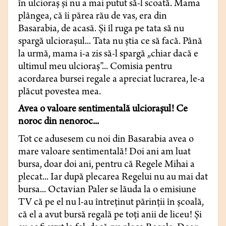
în ulcioraş şi nu a mai putut să-l scoată. Mama
plângea, că îi părea rău de vas, era din
Basarabia, de acasă. Şi îl ruga pe tata să nu
spargă ulcioraşul... Tata nu ştia ce să facă. Până
la urmă, mama i-a zis să-l spargă „chiar dacă e
ultimul meu ulcioraş”... Comisia pentru
acordarea bursei regale a apreciat lucrarea, le-a
plăcut povestea mea.
Avea o valoare sentimentală ulcioraşul! Ce
noroc din nenoroc...
Tot ce adusesem cu noi din Basarabia avea o
mare valoare sentimentală! Doi ani am luat
bursa, doar doi ani, pentru că Regele Mihai a
plecat... Iar după plecarea Regelui nu au mai dat
bursa... Octavian Paler se lăuda la o emisiune
TV că pe el nu l-au întreţinut părinţii în şcoală,
că el a avut bursă regală pe toţi anii de liceu! Şi