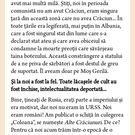
avut mai multă milă. Ştiţi, noi în perioada
comunistă nu am avut Crăciun, eram singura
ţară din această zonă care nu avea Crăciun... În
toate ţările era legiferată, mai puţin în Albania,
care a fost singurul stat din lume care s-a
declarat stat ateu şi care avea obiceiul să
condamne la moarte preoţii care săvârşeau
taina botezului. Această constrângere a statului
de a ne priva de sărbători a fost destul de greu
de suportat. Îl aveam doar pe Moş Gerilă.
Şi la noi a fost la fel. Toate lăcaşele de cult au
fost închise, intelectualitatea deportată...
Bine, ţineaţi de Rusia, eraţi parte a imperiului şi
era motivat, dar noi nu eram în URSS. Noi
eram români! Am publicat o schiţă în culegerea
„Coloana”, se numeşte
Alte
Crăciunuri
. De ce?
Pentru că noi acum trăim într-o epocă de o