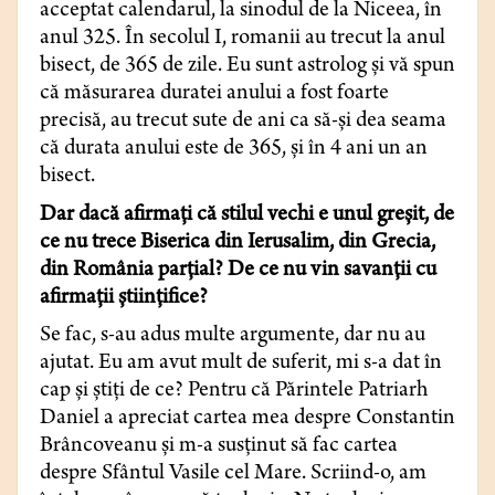
acceptat calendarul, la sinodul de la Niceea, în
anul 325. În secolul I, romanii au trecut la anul
bisect, de 365 de zile. Eu sunt astrolog şi vă spun
că măsurarea duratei anului a fost foarte
precisă, au trecut sute de ani ca să-şi dea seama
că durata anului este de 365, şi în 4 ani un an
bisect.
Dar dacă afirmaţi că stilul vechi e unul greşit, de
ce nu trece Biserica din Ierusalim, din Grecia,
din România parţial? De ce nu vin savanţii cu
afirmaţii ştiinţifice?
Se fac, s-au adus multe argumente, dar nu au
ajutat. Eu am avut mult de suferit, mi s-a dat în
cap şi ştiţi de ce? Pentru că Părintele Patriarh
Daniel a apreciat cartea mea despre Constantin
Brâncoveanu şi m-a susţinut să fac cartea
despre Sfântul Vasile cel Mare. Scriind-o, am