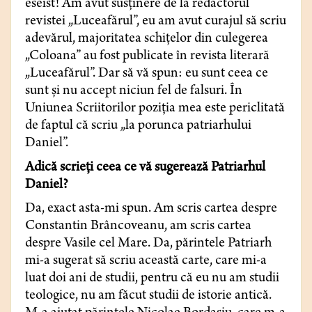
eseist! Am avut susţinere de la redactorul
revistei „Luceafărul”, eu am avut curajul să scriu
adevărul, majoritatea schiţelor din culegerea
„Coloana” au fost publicate în revista literară
„Luceafărul”. Dar să vă spun: eu sunt ceea ce
sunt şi nu accept niciun fel de falsuri. În
Uniunea Scriitorilor poziţia mea este periclitată
de faptul că scriu „la porunca patriarhului
Daniel”.
Adică scrieţi ceea ce vă sugerează Patriarhul
Daniel?
Da, exact asta-mi spun. Am scris cartea despre
Constantin Brâncoveanu, am scris cartea
despre Vasile cel Mare. Da, părintele Patriarh
mi-a sugerat să scriu această carte, care mi-a
luat doi ani de studii, pentru că eu nu am studii
teologice, nu am făcut studii de istorie antică.