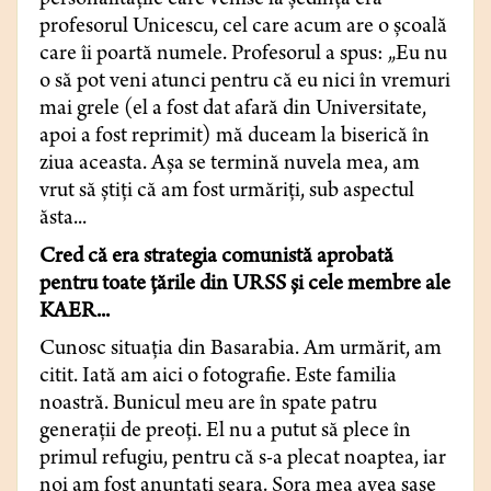
personalităţile care venise la şedinţă era
profesorul Unicescu, cel care acum are o şcoală
care îi poartă numele. Profesorul a spus: „Eu nu
o să pot veni atunci pentru că eu nici în vremuri
mai grele (el a fost dat afară din Universitate,
apoi a fost reprimit) mă duceam la biserică în
ziua aceasta. Aşa se termină nuvela mea, am
vrut să ştiţi că am fost urmăriţi, sub aspectul
ăsta...
Cred că era strategia comunistă aprobată
pentru toate ţările din URSS şi cele membre ale
KAER...
Cunosc situaţia din Basarabia. Am urmărit, am
citit. Iată am aici o fotografie. Este familia
noastră. Bunicul meu are în spate patru
generaţii de preoţi. El nu a putut să plece în
primul refugiu, pentru că s-a plecat noaptea, iar
noi am fost anunţaţi seara. Sora mea avea şase