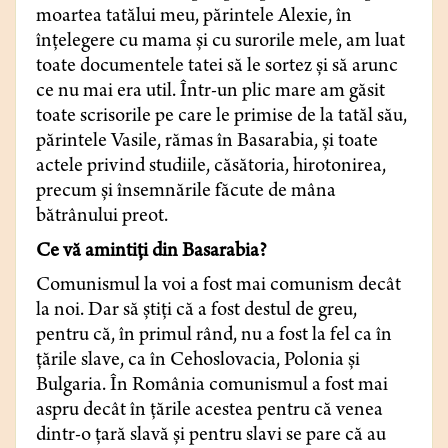
moartea tatălui meu, părintele Alexie, în
înţelegere cu mama şi cu surorile mele, am luat
toate documentele tatei să le sortez şi să arunc
ce nu mai era util. Într-un plic mare am găsit
toate scrisorile pe care le primise de la tatăl său,
părintele Vasile, rămas în Basarabia, şi toate
actele privind studiile, căsătoria, hirotonirea,
precum şi însemnările făcute de mâna
bătrânului preot.
Ce vă amintiţi din Basarabia?
Comunismul la voi a fost mai comunism decât
la noi. Dar să ştiţi că a fost destul de greu,
pentru că, în primul rând, nu a fost la fel ca în
ţările slave, ca în Cehoslovacia, Polonia şi
Bulgaria. În România comunismul a fost mai
aspru decât în ţările acestea pentru că venea
dintr-o ţară slavă şi pentru slavi se pare că au