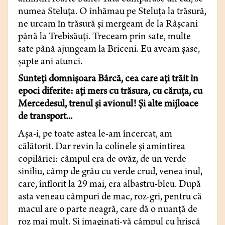
numea Steluţa. O înhămau pe Steluţa la trăsură,
ne urcam în trăsură şi mergeam de la Râşcani
până la Trebisăuţi. Treceam prin sate, multe
sate până ajungeam la Briceni. Eu aveam şase,
şapte ani atunci.
Sunteţi domnişoara Bârcă, cea care aţi trăit în
epoci diferite: aţi mers cu trăsura, cu căruţa, cu
Mercedesul, trenul şi avionul! Şi alte mijloace
de transport...
Aşa-i, pe toate astea le-am încercat, am
călătorit. Dar revin la colinele şi amintirea
copilăriei: câmpul era de ovăz, de un verde
siniliu, câmp de grâu cu verde crud, venea inul,
care, înflorit la 29 mai, era albastru-bleu. După
asta veneau câmpuri de mac, roz-gri, pentru că
macul are o parte neagră, care dă o nuanţă de
roz mai mult. Și imaginaţi-vă câmpul cu hrişcă