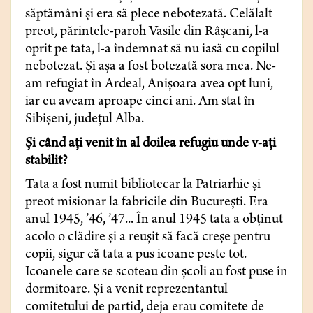
săptămâni şi era să plece nebotezată. Celălalt
preot, părintele-paroh Vasile din Râşcani, l-a
oprit pe tata, l-a îndemnat să nu iasă cu copilul
nebotezat. Şi aşa a fost botezată sora mea. Ne-
am refugiat în Ardeal, Anişoara avea opt luni,
iar eu aveam aproape cinci ani. Am stat în
Sibişeni, judeţul Alba.
Şi când aţi venit în al doilea refugiu unde v-aţi
stabilit?
Tata a fost numit bibliotecar la Patriarhie şi
preot misionar la fabricile din Bucureşti. Era
anul 1945, ’46, ’47... În anul 1945 tata a obţinut
acolo o clădire şi a reuşit să facă creşe pentru
copii, sigur că tata a pus icoane peste tot.
Icoanele care se scoteau din şcoli au fost puse în
dormitoare. Şi a venit reprezentantul
comitetului de partid, deja erau comitete de