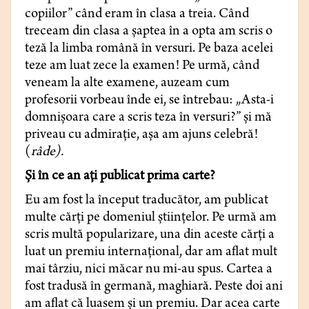
copiilor” când eram în clasa a treia. Când
treceam din clasa a şaptea în a opta am scris o
teză la limba română în versuri. Pe baza acelei
teze am luat zece la examen! Pe urmă, când
veneam la alte examene, auzeam cum
profesorii vorbeau înde ei, se întrebau: „Asta-i
domnişoara care a scris teza în versuri?” şi mă
priveau cu admiraţie, aşa am ajuns celebră!
(
râde).
Şi în ce an aţi publicat prima carte?
Eu am fost la început traducător, am publicat
multe cărţi pe domeniul ştiinţelor. Pe urmă am
scris multă popularizare, una din aceste cărţi a
luat un premiu internaţional, dar am aflat mult
mai târziu, nici măcar nu mi-au spus. Cartea a
fost tradusă în germană, maghiară. Peste doi ani
am aflat că luasem şi un premiu. Dar acea carte