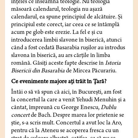
înţeles ce înseamnă teologie. Nu teologia
măsoară calendarul, teologia nu aşază
calendarul, ea spune principiul de alcătuire. Și
principiul este corect, iar ceea ce se întâmplă
acum pe glob este erezie. La fel e şi cu
introducerea limbii slavone în biserică, atunci
când a fost cedată Basarabia ruşilor au introdus
slavona în biserică, au ars cărţile în limba
română. Găsiţi aceste fapte descrise în
Istoria
Bisericii din Basarabia
de Mircea Păcurariu.
Ce evenimente majore aţi trăit în Ţară?
Întâi o să vă spun că aici, în Bucureşti, am fost
la concertul la care a venit Yehudi Menuhin şi a
cântat, împreună cu George Enescu,
Dublu
concert
de Bach. Despre marea lor prietenie se
ştie, s-a scris mult. Concertul a avut loc la Aro,
pentru că la Ateneu se acoperea fresca cu un