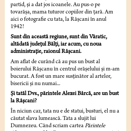
partid, şi a dat jos icoanele. Au pus-o pe
tovarăşa, mama tuturor copiilor din ţară. Am
aici o fotografie cu tata, la Râşcani în anul
1942!
Sunt din această regiune, sunt din Văratic,
altădată judeţul Bălţi, iar acum, cu noua
administraţie, raionul Râşcani.
Am aflat de curând că au pus un bust al
boierului Râşcanu în centrul orăşelului şi m-am
bucurat. A fost un mare susţinător al artelor,
bisericii şi nu numai...
Şi tatăl Dvs., părintele Alexei Bârcă, are un bust
la Râşcani?
În niciun caz, tata nu e de statui, busturi, el nu a
căutat slava lumească. Tata a slujit lui
Dumnezeu. Când scriam cartea
Părintele