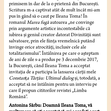
primisem în dar de la o prietenă din Bucureşti.
Scriitura m-a captivat atât de mult încât mi-am
pus în gând să o caut pe Ileana Toma! În
romanul
Marea fugă
autoarea „ne convinge
prin argumente artistice incontestabile că
iubirea şi geniul creator datorat Divinităţii sunt
salvatoare, prin ele fiinţa vremelnică putând
învinge orice atrocităţi, inclusiv cele ale
totalitarismului”. Întâlnirea pe care o aşteptam
de ani de zile s-a produs pe 3 decembrie 2017,
la Bucureşti, când Ileana Toma a acceptat
invitaţia de a participa la lansarea cărţii mele
Constan
ț
a Târţău: Ultimul dialog
şi, totodată, a
acceptat să ne întâlnim pentru un interviu pe
care îl propun cititorilor revistei „Limba
Română”.
Antonina Sârbu: Doamnă Ileana Toma, vă