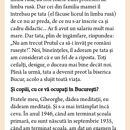
limba rusă, au fost foarte buni profesori de
limba rusă. Dar cei din familia mamei îl
întrebau pe tata (el făcuse liceul în limba rusă)
de ce nu ar preda, de ce nu s-ar înscrie ca şi
cadru didactic... Ar fi avut un salariu mult mai
mare. Dar tata, plin de îngâmfare, răspundea:
„Nu am trecut Prutul ca să-i învăţ pe români
ruseşte!”. Noi, bineînţeles, îl adoram pe tata şi
am considerat că e un fel de a riposta. Toţi
ceilalţi, desigur, o duceau mai bine decât noi.
Până la urmă, tata a devenit preot la biserica
Bucur, acolo a slujit toată viaţa.
Şi copiii, cu ce vă ocupaţi în Bucureşti?
Fratele meu, Gheorghe, dădea meditaţii, eu
dădeam meditaţii. Şi s-a mai întâmplat încă
ceva. În anul 1946, când am terminat şcoala
primară, eu sunt născută în septembrie 1935,
când am terminat şcoala, am dat un examen la