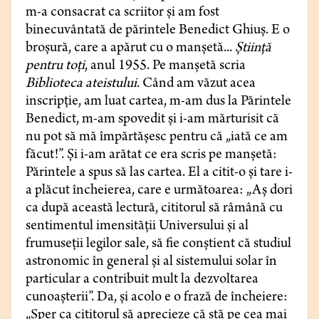
m-a consacrat ca scriitor şi am fost
binecuvântată de părintele Benedict Ghiuş. E o
broşură, care a apărut cu o manşetă...
Ştiinţă
pentru toţi
, anul 1955. Pe manşetă scria
Biblioteca ateistului
. Când am văzut acea
inscripţie, am luat cartea, m-am dus la Părintele
Benedict, m-am spovedit şi i-am mărturisit că
nu pot să mă împărtăşesc pentru că „iată ce am
făcut!”. Şi i-am arătat ce era scris pe manşetă:
Părintele a spus să las cartea. El a citit-o şi tare i-
a plăcut încheierea, care e următoarea: „Aş dori
ca după această lectură, cititorul să râmână cu
sentimentul imensităţii Universului şi al
frumuseţii legilor sale, să fie conştient că studiul
astronomic în general şi al sistemului solar în
particular a contribuit mult la dezvoltarea
cunoaşterii”. Da, şi acolo e o frază de încheiere:
„Sper ca cititorul să aprecieze că stă pe cea mai