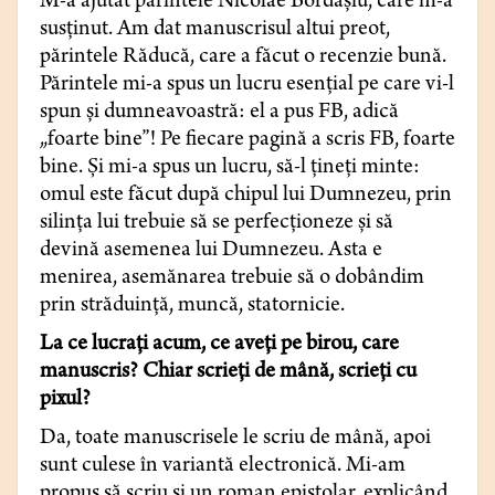
M-a ajutat părintele Nicolae Bordaşiu, care m-a
susţinut. Am dat manuscrisul altui preot,
părintele Răducă, care a făcut o recenzie bună.
Părintele mi-a spus un lucru esenţial pe care vi-l
spun şi dumneavoastră: el a pus FB, adică
„foarte bine”! Pe fiecare pagină a scris FB, foarte
bine. Şi mi-a spus un lucru, să-l ţineţi minte:
omul este făcut după chipul lui Dumnezeu, prin
silinţa lui trebuie să se perfecţioneze şi să
devină asemenea lui Dumnezeu. Asta e
menirea, asemănarea trebuie să o dobândim
prin străduinţă, muncă, statornicie.
La ce lucraţi acum, ce aveţi pe birou, care
manuscris? Chiar scrieţi de mână, scrieţi cu
pixul?
Da, toate manuscrisele le scriu de mână, apoi
sunt culese în variantă electronică. Mi-am
propus să scriu şi un roman epistolar, explicând