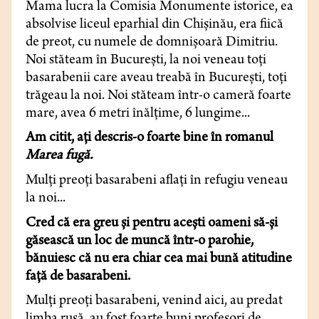
Mama lucra la Comisia Monumente istorice, ea
absolvise liceul eparhial din Chişinău, era fiică
de preot, cu numele de domnişoară Dimitriu.
Noi stăteam în Bucureşti, la noi veneau toţi
basarabenii care aveau treabă în Bucureşti, toţi
trăgeau la noi. Noi stăteam într-o cameră foarte
mare, avea 6 metri înălţime, 6 lungime...
Am citit, aţi descris-o foarte bine în romanul
Marea fugă.
Mulţi preoţi basarabeni aflaţi în refugiu veneau
la noi...
Cred că era greu şi pentru aceşti oameni să-şi
găsească un loc de muncă într-o parohie,
bănuiesc că nu era chiar cea mai bună atitudine
faţă de basarabeni.
Mulţi preoţi basarabeni, venind aici, au predat