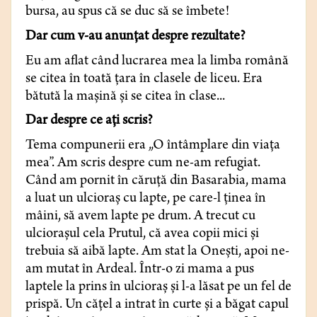
bursa, au spus că se duc să se îmbete!
Dar cum v-au anunţat despre rezultate?
Eu am aflat când lucrarea mea la limba română
se citea în toată ţara în clasele de liceu. Era
bătută la maşină şi se citea în clase...
Dar despre ce aţi scris?
Tema compunerii era „O întâmplare din viaţa
mea”. Am scris despre cum ne-am refugiat.
Când am pornit în căruţă din Basarabia, mama
a luat un ulcioraş cu lapte, pe care-l ţinea în
mâini, să avem lapte pe drum. A trecut cu
ulcioraşul cela Prutul, că avea copii mici şi
trebuia să aibă lapte. Am stat la Oneşti, apoi ne-
am mutat în Ardeal. Într-o zi mama a pus
laptele la prins în ulcioraş şi l-a lăsat pe un fel de
prispă. Un căţel a intrat în curte şi a băgat capul