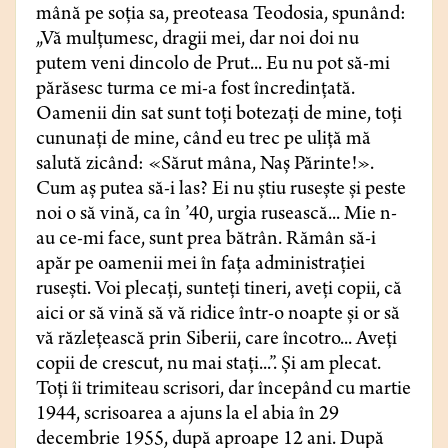
mână pe soţia sa, preoteasa Teodosia, spunând:
„Vă mulţumesc, dragii mei, dar noi doi nu
putem veni dincolo de Prut... Eu nu pot să-mi
părăsesc turma ce mi-a fost încredinţată.
Oamenii din sat sunt toţi botezaţi de mine, toţi
cununaţi de mine, când eu trec pe uliţă mă
salută zicând: «Sărut mâna, Naş Părinte!».
Cum aş putea să-i las? Ei nu ştiu ruseşte şi peste
noi o să vină, ca în ’40, urgia rusească... Mie n-
au ce-mi face, sunt prea bătrân. Rămân să-i
apăr pe oamenii mei în faţa administraţiei
ruseşti. Voi plecaţi, sunteţi tineri, aveţi copii, că
aici or să vină să vă ridice într-o noapte şi or să
vă răzleţească prin Siberii, care încotro... Aveţi
copii de crescut, nu mai staţi...”. Şi am plecat.
Toţi îi trimiteau scrisori, dar începând cu martie
1944, scrisoarea a ajuns la el abia în 29
decembrie 1955, după aproape 12 ani. După