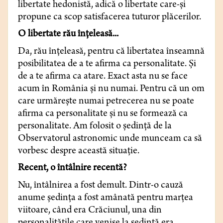
libertate hedonistă, adică o libertate care-şi
propune ca scop satisfacerea tuturor plăcerilor.
O libertate rău înţeleasă...
Da, rău înţeleasă, pentru că libertatea înseamnă
posibilitatea de a te afirma ca personalitate. Şi
de a te afirma ca atare. Exact asta nu se face
acum în România şi nu numai. Pentru că un om
care urmăreşte numai petrecerea nu se poate
afirma ca personalitate şi nu se formează ca
personalitate. Am folosit o şedinţă de la
Observatorul astronomic unde munceam ca să
vorbesc despre această situaţie.
Recent, o întâlnire recentă?
Nu, întâlnirea a fost demult. Dintr-o cauză
anume şedinţa a fost amânată pentru marţea
viitoare, când era Crăciunul, una din