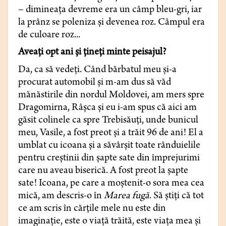
– dimineaţa devreme era un câmp bleu-gri, iar
la prânz se poleniza şi devenea roz. Câmpul era
de culoare roz...
Aveaţi opt ani şi ţineţi minte peisajul?
Da, ca să vedeţi. Când bărbatul meu şi-a
procurat automobil şi m-am dus să văd
mănăstirile din nordul Moldovei, am mers spre
Dragomirna, Râşca şi eu i-am spus că aici am
găsit colinele ca spre Trebisăuţi, unde bunicul
meu, Vasile, a fost preot şi a trăit 96 de ani! El a
umblat cu icoana şi a săvârşit toate rânduielile
pentru creştinii din şapte sate din împrejurimi
care nu aveau biserică. A fost preot la şapte
sate! Icoana, pe care a moştenit-o sora mea cea
mică, am descris-o în
Marea fugă
. Să ştiţi că tot
ce am scris în cărţile mele nu este din
imaginaţie, este o viaţă trăită, este viaţa mea şi