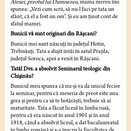
Alexei, preotul lui Dumnezeu,
mama mereu îmi
spunea: „Vezi cum scrii, să nu-l faci pe tata un
sfânt, că el a fost un om”. Şi eu am ţinut cont de
sfatul mamei.
Bunicii vă sunt originari din Râşcani?
Bunicii mei sunt născuţi în judeţul Hotin,
Trebisăuţi. Tata a slujit întâi în satul Prajila,
judeţul Soroca, apoi a venit în Râşcani.
Tatăl Dvs. a absolvit Seminarul teologic din
Chişinău?
Bunicul meu spunea că nu-şi va da unicul fecior
la seminar, pentru că meseria de preot este una
grea şi pentru ca să te hotărăşti, trebuie să ai
maturitate. Tata a făcut liceul în limba rusă,
pentru că era născut în anul 1901 şi în anul
1918, când a absolvit liceul, a dat bacalaureatul
în limba română şi s-a înscris la Facultatea de