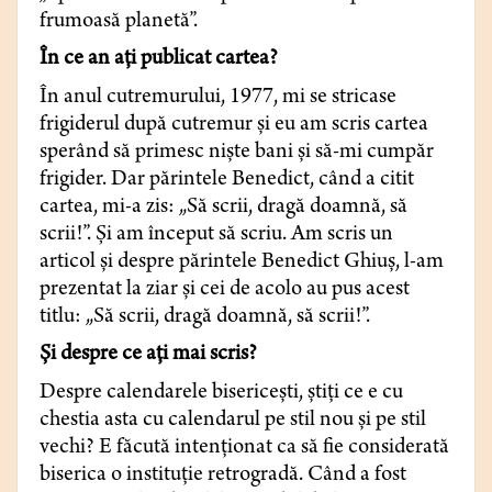
frumoasă planetă”.
În ce an aţi publicat cartea?
În anul cutremurului, 1977, mi se stricase
frigiderul după cutremur şi eu am scris cartea
sperând să primesc nişte bani şi să-mi cumpăr
frigider. Dar părintele Benedict, când a citit
cartea, mi-a zis: „Să scrii, dragă doamnă, să
scrii!”. Şi am început să scriu. Am scris un
articol şi despre părintele Benedict Ghiuş, l-am
prezentat la ziar şi cei de acolo au pus acest
titlu: „Să scrii, dragă doamnă, să scrii!”.
Şi despre ce aţi mai scris?
Despre calendarele bisericeşti, ştiţi ce e cu
chestia asta cu calendarul pe stil nou şi pe stil
vechi? E făcută intenţionat ca să fie considerată
biserica o instituţie retrogradă. Când a fost