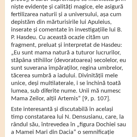
niște evidențe și calități magice, ele asigură
fertilizarea naturii și a universului, așa cum
depistăm din mărturisirile lui Apuleius,
inserate și comentate în investigațiile lui B.
P. Hasdeu. Cu această ocazie cităm un
fragment, preluat și interpretat de Hasdeu:
„Eu sunt mama natură a tuturor lucrurilor,
stăpâna stihiilor (devoratoarea) secolelor, eu
sunt suverana împăraților, regina umbrelor,
tăcerea sumbră a iadului. Divinității mele
unice, deși multilaterale, i se închină toată
lumea, sub diferite nume. Unii mă numesc
Mama Zeilor, alții Artemis” [9, p. 107].
Este interesantă și discutabilă în același
timp constatarea lui N. Densusianu, care, la
rândul său, întrevedea în „figura Dochiei sau
a Mamei Mari din Dacia” o semnificație