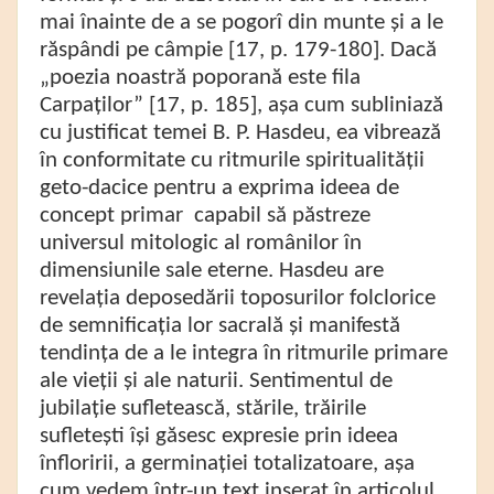
mai înainte de a se pogorî din munte și a le
răspândi pe câmpie [17, p. 179-180]. Dacă
„poezia noastră poporană este fila
Carpaților” [17, p. 185], așa cum subliniază
cu justificat temei B. P. Hasdeu, ea vibrează
în conformitate cu ritmurile spiritualității
geto-dacice pentru a exprima ideea de
concept primar capabil să păstreze
universul mitologic al românilor în
dimensiunile sale eterne. Hasdeu are
revelația deposedării toposurilor folclorice
de semnificația lor sacrală și manifestă
tendința de a le integra în ritmurile primare
ale vieții și ale naturii.
Sentimentul de
jubilație sufletească, stările, trăirile
sufletești își găsesc expresie prin ideea
înfloririi, a germinației totalizatoare, așa
cum vedem într-un text inserat în articolul