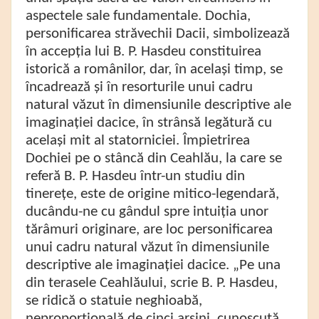
aspectele sale fundamentale. Dochia,
personificarea străvechii Dacii, simbolizează
în accepția lui B. P. Hasdeu constituirea
istorică a românilor, dar, în același timp, se
încadrează și în resorturile unui cadru
natural văzut în dimensiunile descriptive ale
imaginației dacice, în strânsă legătură cu
același mit al statorniciei. Împietrirea
Dochiei pe o stâncă din Ceahlău, la care se
referă B. P. Hasdeu într-un studiu din
tinerețe, este de origine mitico-legendară,
ducându-ne cu gândul spre intuiția unor
tărâmuri originare, are loc personificarea
unui cadru natural văzut în dimensiunile
descriptive ale imaginației dacice. „Pe una
din terasele Ceahlăului, scrie B. P. Hasdeu,
se ridică o statuie neghioabă,
neproporțională de cinci arșini, cunoscută