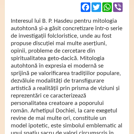
Facebook
Twitter
WhatsApp
Viber
Interesul lui B. P. Hasdeu pentru mitologia
autohtonă și-a găsit concretizare într-o serie
de investigații folcloristice, unde au fost
propuse discuției mai multe aserțiuni,
opinii, probleme de cercetare din
spiritualitatea geto-dacică. Mitologia
autohtonă în expresia ei modernă se
sprijină pe valorificarea tradițiilor populare,
dezvăluie modalități de transfigurare
artistică a realității prin prisma de viziuni și
reprezentări ce caracterizează
personalitatea creatoare a poporului
român. Arhetipul Dochiei, la care exegetul
revine de mai multe ori, constituie un
model ipotetic, este simbolul emblematic al
unui spațiu sacru de valori circumscris în