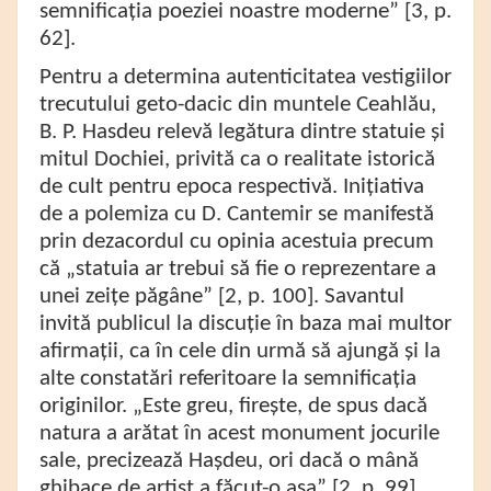
semnificația poeziei noastre moderne” [3, p.
62].
Pentru
a determina autenticitatea vestigiilor
trecutului geto-dacic din muntele Ceahlău,
B. P. Hasdeu relevă legătura dintre statuie și
mitul Dochiei, privită ca o realitate istorică
de cult pentru epoca respectivă. Inițiativa
de a polemiza cu D. Cantemir se manifestă
prin dezacordul cu opinia acestuia precum
că „statuia ar trebui să fie o reprezentare a
unei zeițe păgâne” [2, p. 100]. Savantul
invită publicul la discuție în baza mai multor
afirmații, ca în cele din urmă să ajungă și la
alte constatări referitoare la semnificația
originilor. „Este greu, firește, de spus dacă
natura a arătat în acest monument jocurile
sale, precizează Hașdeu, ori dacă o mână
ghibace de artist a făcut-o așa” [2, p. 99].