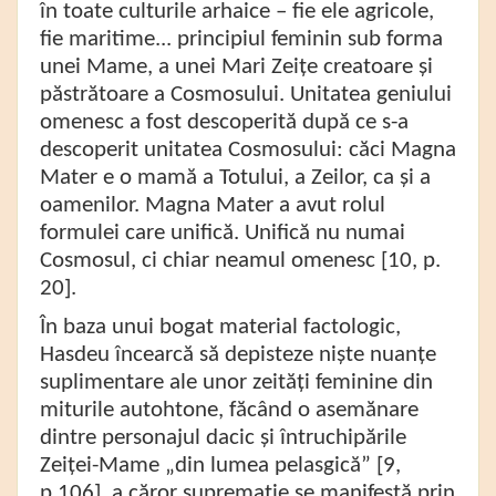
în toate culturile arhaice – fie ele agricole,
fie maritime... principiul feminin sub forma
unei Mame, a unei Mari Zeițe creatoare și
păstrătoare a Cosmosului. Unitatea geniului
omenesc a fost descoperită după ce s-a
descoperit unitatea Cosmosului: căci Magna
Mater e o mamă a Totului, a Zeilor, ca și a
oamenilor. Magna Mater a avut rolul
formulei care unifică. Unifică nu numai
Cosmosul, ci chiar neamul omenesc [10, p.
20].
În baza unui bogat material factologic,
Hasdeu încearcă să depisteze niște nuanțe
suplimentare ale unor zeități feminine din
miturile autohtone, făcând o asemănare
dintre personajul dacic și întruchipările
Zeiței-Mame „din lumea pelasgică” [9,
p.106], a căror supremație se manifestă prin