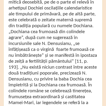
mitică deosebită, pe de o parte el relevă în
arhetipul Dochiei oscilațiile calendaristice
ale timpului de primăvară, pe de altă parte,
este celebrată o zeitate maternă supremă
din tradiția populară cu numele Dochiana.
„Dochiana cea frumoasă din colindele
agrare”, după cum ne sugerează în
incursiunile sale N. Densusianu, „se
înfățișează ca o virgină foarte frumoasă ce
nu îmbătrânește” și se manifestă în ipostaza
de zeiță a fertilității pământului” [11, p.
193]. „Nu există niciun contrast între aceste
două tradițiuni poporale, precizează N.
Densusianu, cu privire la baba Dochia cea
împietrită și la Dochiana cea frumoasă. În
colindele române se celebrează tinerețea,
frumusețea extraordinară și castitatea
Mamei-Mari, iar legendele se referă la a