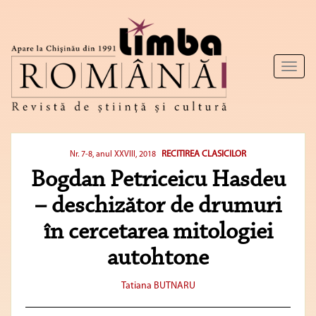
Toggl
naviga
RECITIREA CLASICILOR
Nr. 7-8, anul XXVIII, 2018
Bogdan Petriceicu Hasdeu
– deschizător de drumuri
în cercetarea mitologiei
autohtone
Tatiana BUTNARU