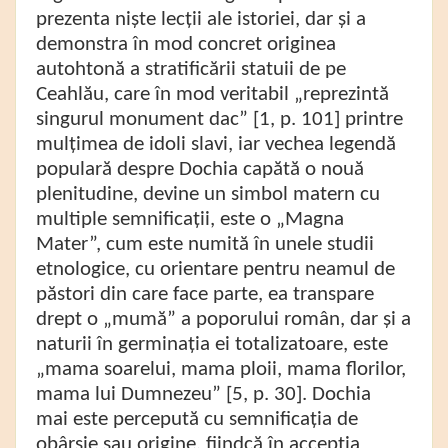
prezenta niște lecții ale istoriei, dar și a
demonstra în mod concret originea
autohtonă a stratificării statuii de pe
Ceahlău, care în mod veritabil „reprezintă
singurul monument dac” [1, p. 101] printre
mulțimea de idoli slavi, iar vechea legendă
populară despre Dochia capătă o nouă
plenitudine, devine un simbol matern cu
multiple semnificații, este o „Magna
Mater”, cum este numită în unele studii
etnologice, cu orientare pentru neamul de
păstori din care face parte, ea transpare
drept o „mumă” a poporului român, dar și a
naturii în germinația ei totalizatoare, este
„mama soarelui, mama ploii, mama florilor,
mama lui Dumnezeu” [5, p. 30]. Dochia
mai este percepută cu semnificația de
obârșie sau origine, fiindcă în accepția