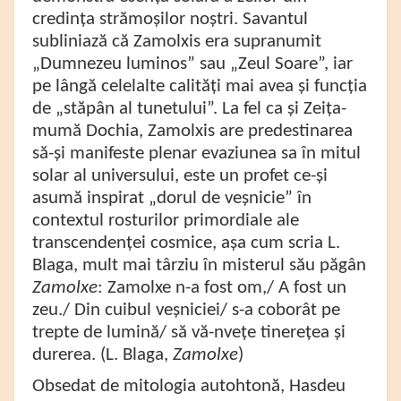
credința strămoșilor noștri.
Savantul
subliniază că Zamolxis era supranumit
„Dumnezeu luminos”
sau
„Zeul Soare”,
iar
pe lângă celelalte calități mai avea și funcția
de
„stăpân al tunetului”.
La fel ca și Zeița-
mumă Dochia, Zamolxis are predestinarea
să-și manifeste plenar evaziunea sa în mitul
solar al universului, este un profet ce-și
asumă inspirat „dorul de veșnicie”
în
contextul rosturilor primordiale ale
transcendenței cosmice, așa cum scria L.
Blaga, mult mai târziu în misterul său păgân
Zamolxe
: Zamolxe n-a fost om,/ A fost un
zeu./ Din cuibul veșniciei/ s-a coborât pe
trepte de lumină/ să vă-nvețe tinerețea și
durerea. (L. Blaga,
Zamolxe
)
Obsedat de mitologia autohtonă,
Hasdeu