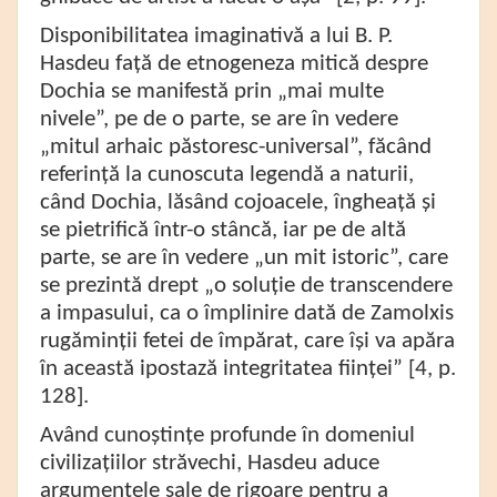
Disponibilitatea imaginativă a lui B. P.
Hasdeu față de etnogeneza mitică despre
Dochia se manifestă prin „mai multe
nivele”, pe de o parte, se are în vedere
„mitul arhaic păstoresc-universal”, făcând
referință la cunoscuta legendă a naturii,
când Dochia, lăsând cojoacele, îngheață și
se pietrifică într-o stâncă, iar pe de altă
parte, se are în vedere „un mit istoric”, care
se prezintă drept „o soluție de transcendere
a impasului, ca o împlinire dată de Zamolxis
rugăminții fetei de împărat, care își va apăra
în această ipostază integritatea ființei” [4, p.
128].
Având cunoștințe profunde în domeniul
civilizațiilor străvechi, Hasdeu aduce
argumentele sale de rigoare pentru a