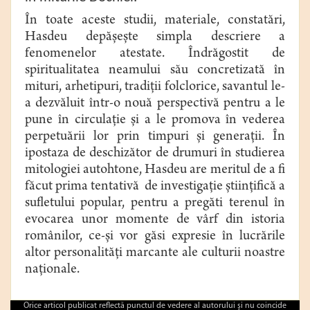
În toate aceste studii, materiale, constatări,
Hasdeu depășește simpla descriere a
fenomenelor atestate. Îndrăgostit de
spiritualitatea neamului său concretizată în
mituri, arhetipuri, tradiții folclorice, savantul le-
a dezvăluit într-o nouă perspectivă pentru a le
pune în circulație și a le promova în vederea
perpetuării lor prin timpuri și generații. În
ipostaza de deschizător de drumuri în studierea
mitologiei autohtone, Hasdeu are meritul de a fi
făcut prima tentativă de investigație științifică a
sufletului popular, pentru a pregăti terenul în
evocarea unor momente de vârf din istoria
românilor, ce-și vor găsi expresie în lucrările
altor personalități marcante ale culturii noastre
naționale.
Orice articol publicat reflectă punctul de vedere al autorului şi nu coincide