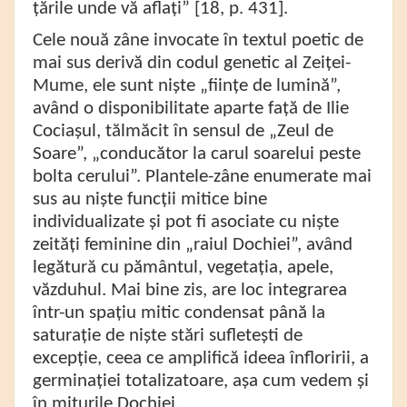
țările unde vă aflați” [18, p. 431].
Cele nouă zâne invocate în textul poetic de
mai sus derivă din codul genetic al Zeiței-
Mume, ele sunt niște „ființe de lumină”,
având o disponibilitate aparte față de
Ilie
Cociașul,
tălmăcit în sensul de „Zeul de
Soare”,
„conducător la carul soarelui peste
bolta cerului”. Plantele-zâne enumerate mai
sus au niște funcții mitice bine
individualizate și pot fi asociate cu niște
zeități feminine din „raiul Dochiei”, având
legătură cu pământul, vegetația, apele,
văzduhul. Mai bine zis, are loc integrarea
într-un spațiu mitic condensat până la
saturație de niște stări sufletești de
excepție, ceea ce amplifică ideea înfloririi, a
germinației totalizatoare, așa cum vedem și
în miturile Dochiei.