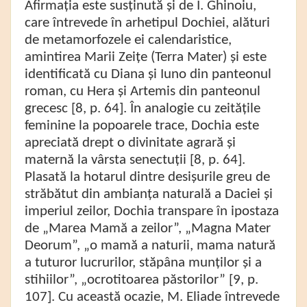
Afirmația este susținută și de I. Ghinoiu,
care întrevede în arhetipul Dochiei, alături
de metamorfozele ei calendaristice,
amintirea Marii Zeițe (Terra Mater) și este
identificată cu Diana și Iuno din panteonul
roman, cu Hera și Artemis din panteonul
grecesc [8, p. 64]. În analogie cu zeitățile
feminine la popoarele trace, Dochia este
apreciată drept o divinitate agrară și
maternă la vârsta senectuții [8, p. 64].
Plasată la hotarul dintre desișurile greu de
străbătut din ambianța naturală a Daciei și
imperiul zeilor, Dochia transpare în ipostaza
de „Marea Mamă a zeilor”, „Magna Mater
Deorum”, „o mamă a naturii, mama natură
a tuturor lucrurilor, stăpâna munților și a
stihiilor”, „ocrotitoarea păstorilor” [9, p.
107]. Cu această ocazie, M. Eliade întrevede