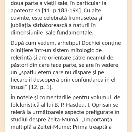
doua parte a vieții sale, în particular la
apoteoza sa [11, p.183-194]. Cu alte
cuvinte, este celebrată frumusețea și
jubilația sărbătorească a naturii în
dimensiunile sale fundamentale.
După cum vedem, arhetipul Dochiei conține
o inițiere într-un sistem mitologic de
referință și are orientare către neamul de
păstori din care face parte, se are în vedere
un „spațiu etern care nu dispare și pe
fiecare îl descoperă prin confundarea în el
însuși” [12, p. 1].
În notele și comentariile pentru volumul de
folcloristică al lui B. P. Hasdeu, I. Oprișan se
referă la următoarele aspecte prefigurate în
studiul despre Zeița-Mumă: „Importanța
multiplă a Zeiței-Mume; Prima treaptă a