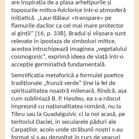
are inspirația de a plasa arhetipurile și
toposurile mitico-folclorice într-o atmosferă
inițiatică. „Laur-Bălaur «transpare» pe
flamurile dacilor ca cel mai mare protector
al ginții” [16, p. 338]. Bradul și viișoara sunt
relevate în ipostaza de simboluri mitice,
acestea întruchipează imaginea „vegetalului
cosmogonic”,
exprimă
ideea de viață într-o
accepție germinativă fundamentală.
Semnificația metaforică a formulei poetice
tradiționale „frunză verde” ține la fel de
spiritualitatea noastră milenară, fiindcă, așa
cum subliniază B. P. Hasdeu, ea s-a născut
împreună cu naționalitatea română, nu la
Tibru sau la Guadalguivir, ci la noi acasă, pe
teritoriul Daciei, în secularele păduri ale
Carpaților, acolo unde străbunii noștri s-au
format și s-au dezvoltat în curs de veacuri