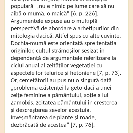
populară „nu e nimic pe lume care să nu
aibă o mumă, o maică” [6, p. 226].
Argumentele expuse au o multiplă
perspectivă de abordare a arhetipurilor din
mitologia dacică. Altfel spus cu alte cuvinte,
Dochia-mumă este orientată spre tentația
originilor, cultul strămoșilor sesizat în
dependență de argumentele referitoare la
ciclul anual al zeităților vegetației cu
aspectele lor telurice și hetoniene [7, p. 73].
Or, cercetătorii au pus nu o singură dată
„problema existenței la geto-daci a unei
zeițe feminine a pământului, soție a lui
Zamolxis, zeitatea pământului în creșterea
și descreșterea sevelor acestuia,
înveșmântarea de plante și roade,
dezbrăcată de acestea” [7, p. 76].