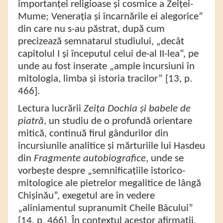
importanței religioase și cosmice a Zeiței-
Mume; Venerația și încarnările ei alegorice”
din care nu s-au păstrat, după cum
precizează semnatarul studiului, „decât
capitolul I și începutul celui de-al II-lea”, pe
unde au fost inserate „ample incursiuni în
mitologia, limba și istoria tracilor”
[13, p.
466].
Lectura lucrării
Zeița Dochia și babele de
piatră
, un studiu de o profundă orientare
mitică, continuă firul gândurilor din
incursiunile analitice și mărturiile lui Hasdeu
din
Fragmente autobiografice
, unde se
vorbește despre „semnificațiile istorico-
mitologice ale pietrelor megalitice de lângă
Chișinău”,
exegetul
are în vedere
„aliniamentul supranumit Cheile Bâcului”
[14, p. 466]. În contextul acestor afirmații,