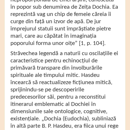
în popor sub denumirea de Zeița Dochia. Ea
reprezintă vag un chip de femeie căreia îi
curge din față un izvor de apă. De jur
împrejurul statuii sunt împrăștiate pietre
mari, care au căpătat în imaginația
poporului forma unor oițe” [1, p. 104].
Străvechea legendă a naturii cu oscilațiile ei
caracteristice pentru echinocțiul de
primăvară transpare din învolburările
spirituale ale timpului mitic. Hasdeu
încearcă să reactualizeze ficțiunea mitică,
sprijinindu-se pe descoperirile
predecesorilor săi, pentru a reconstitui
itinerarul emblematic al Dochiei în
dimensiunile sale ontologice, cognitive,
existențiale. „Dochia (Eudochia), subliniază
în altă parte B. P. Hasdeu, era fiica unui rege