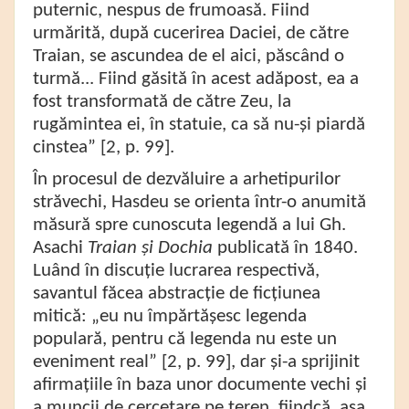
puternic, nespus de frumoasă. Fiind
urmărită, după cucerirea Daciei, de către
Traian, se ascundea de el aici, păscând o
turmă... Fiind găsită în acest adăpost, ea a
fost transformată de către Zeu, la
rugămintea ei, în statuie, ca să nu-și piardă
cinstea” [2, p. 99].
În procesul de dezvăluire a arhetipurilor
străvechi, Hasdeu se orienta într-o anumită
măsură spre cunoscuta legendă a lui Gh.
Asachi
Traian și Dochia
publicată în 1840.
Luând în discuție lucrarea respectivă,
savantul făcea abstracție de ficțiunea
mitică: „eu nu împărtășesc legenda
populară, pentru că legenda nu este un
eveniment real” [2, p. 99], dar și-a sprijinit
afirmațiile în baza unor documente vechi și
a muncii de cercetare pe teren, fiindcă, așa