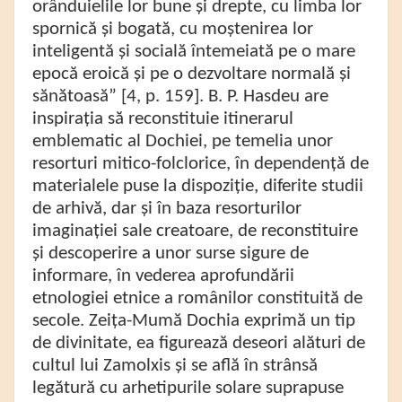
orânduielile lor bune și drepte, cu limba lor
spornică și bogată, cu moștenirea lor
inteligentă și socială întemeiată pe o mare
epocă eroică și pe o dezvoltare normală și
sănătoasă”
[4, p. 159]. B. P. Hasdeu are
inspirația să reconstituie itinerarul
emblematic al Dochiei, pe temelia unor
resorturi mitico-folclorice, în dependență de
materialele puse la dispoziție, diferite studii
de arhivă, dar și în baza resorturilor
imaginației sale creatoare, de reconstituire
și descoperire a unor surse sigure de
informare, în vederea aprofundării
etnologiei etnice a românilor constituită de
secole. Zeița-Mumă Dochia exprimă un tip
de divinitate, ea figurează deseori alături de
cultul lui Zamolxis și se află în strânsă
legătură cu arhetipurile solare suprapuse