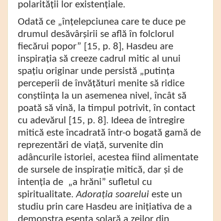
polarității lor existențiale.
Odată
ce „înțelepciunea care te duce pe
drumul desăvârșirii se află în folclorul
fiecărui popor” [15, p. 8], Hasdeu are
inspirația să creeze cadrul mitic al unui
spațiu originar unde persistă „putința
perceperii de învățături menite să ridice
conștiința la un asemenea nivel, încât să
poată să vină, la timpul potrivit, în contact
cu adevărul [15, p. 8]. Ideea de întregire
mitică este încadrată într-o bogată gamă de
reprezentări de viață, survenite din
adâncurile istoriei, acestea fiind alimentate
de sursele de inspirație mitică, dar și de
intenția de
„a hrăni”
sufletul cu
spiritualitate.
Adorația soarelui
este un
studiu prin care Hasdeu are inițiativa de a
demonstra esența solară a zeilor din