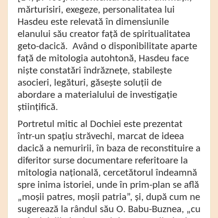
mărturisiri, exegeze, personalitatea lui
Hasdeu este relevată în dimensiunile
elanului său creator față de spiritualitatea
geto-dacică. Având o disponibilitate aparte
față de mitologia autohtonă, Hasdeu face
niște constatări îndrăznețe, stabilește
asocieri, legături, găsește soluții de
abordare a materialului de investigație
științifică.
Portretul mitic al Dochiei este prezentat
într-un spațiu străvechi, marcat de ideea
dacică a nemuririi, în baza de reconstituire a
diferitor surse documentare referitoare la
mitologia națională, cercetătorul îndeamnă
spre inima istoriei, unde în prim-plan se află
„moșii patres, moșii patria”,
și, după cum ne
sugerează la rândul său O. Babu-Buznea, „cu