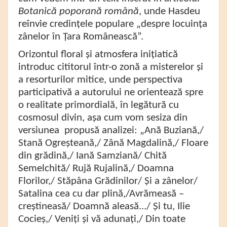
Botanică poporană română
, unde Hasdeu
reînvie credințele populare „despre locuința
zânelor în Țara Românească”.
Orizontul floral și atmosfera inițiatică
introduc cititorul într-o zonă a misterelor și
a resorturilor mitice, unde perspectiva
participativă a autorului ne orientează spre
o realitate primordială, în legătură cu
cosmosul divin, așa cum vom sesiza din
versiunea propusă analizei:
„Ană Buziană,/
Stană Ogreșteană,/
Zână Magdalină,/
Floare
din grădină,/
Iană Samziană/
Chită
Semelchită/
Rujă Rujalină,/
Doamna
Florilor,/
Stăpâna Grădinilor/ Și a zânelor/
Satalina cea cu dar plină,/Avrămeasă –
creștineasă/
Doamnă aleasă.../ Și tu, Ilie
Cocieș,/ Veniți și vă adunați,/
Din toate