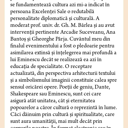
se fundamentează cultura azi mi-a indicat în
persoana Excelenței Sale o redutabilă
personalitate diplomatică și culturală. A
moderat prof. univ. dr. Gh. M. Bârlea și au avut
intervenții pertinente Arcadie Suceveanu, Ana
Bantoș și Gheorghe Pârja. Cuvântul meu din
finalul evenimentului a fost o pledoarie pentru
asimilarea extinsă și înțelegerea mai profundă a
lui Eminescu decât se realizează ea azi în
educația de specialitate. O receptare
actualizată, din perspectiva arhitecturii textului
și a simbolismului imaginii constituie calea spre
sensul oricărei opere. Poeții de geniu, Dante,
Shakespeare sau Eminescu, sunt cei care
asigură atât unitatea, cât și eternitatea
popoarelor a căror cultură o reprezintă în lume.
Căci dăinuim prin cultură și spiritualitate, care
sunt aura umanității, mai mult decât prin