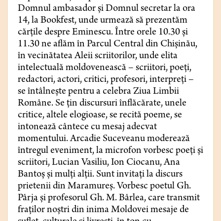
Domnul ambasador și Domnul secretar la ora
14, la Bookfest, unde urmează să prezentăm
cărțile despre Eminescu. Între orele 10.30 și
11.30 ne aflăm în Parcul Central din Chișinău,
în vecinătatea Aleii scriitorilor, unde elita
intelectuală moldovenească – scriitori, poeți,
redactori, actori, critici, profesori, interpreți –
se întâlnește pentru a celebra Ziua Limbii
Române. Se țin discursuri înflăcărate, unele
critice, altele elogioase, se recită poeme, se
intonează cântece cu mesaj adecvat
momentului. Arcadie Suceveanu moderează
întregul eveniment, la microfon vorbesc poeți și
scriitori, Lucian Vasiliu, Ion Ciocanu, Ana
Bantoș și mulți alții. Sunt invitați la discurs
prietenii din Maramureș. Vorbesc poetul Gh.
Pârja și profesorul Gh. M. Bârlea, care transmit
fraților noștri din inima Moldovei mesaje de