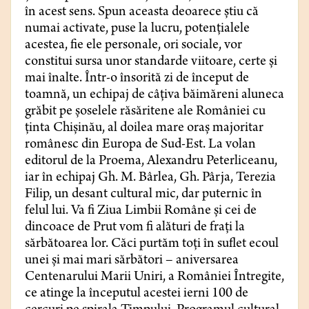
în acest sens. Spun aceasta deoarece știu că
numai activate, puse la lucru, potențialele
acestea, fie ele personale, ori sociale, vor
constitui sursa unor standarde viitoare, certe și
mai înalte. Într-o însorită zi de început de
toamnă, un echipaj de câțiva băimăreni aluneca
grăbit pe șoselele răsăritene ale României cu
ținta Chișinău, al doilea mare oraș majoritar
românesc din Europa de Sud-Est. La volan
editorul de la Proema, Alexandru Peterliceanu,
iar în echipaj Gh. M. Bârlea, Gh. Pârja, Terezia
Filip, un desant cultural mic, dar puternic în
felul lui. Va fi Ziua Limbii Române și cei de
dincoace de Prut vom fi alături de frați la
sărbătoarea lor. Căci purtăm toți în suflet ecoul
unei și mai mari sărbători – aniversarea
Centenarului Marii Uniri, a României Întregite,
ce atinge la începutul acestei ierni 100 de