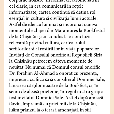
corpurile noastre. În format electronic sau în
cel clasic, în era comunicării în rețele
informatizate, cartea continuă să dețină rol
esențial în cultura și civilizația lumii actuale.
Astfel de idei au luminat și încoronat cumva
momentul echipei din Maramureș la Bookfestul
de la Chișinău și au condus la o concluzie
relevantă privind cultura, cartea, rolul
scriitorilor și al rostirii lor în viața popoarelor.
Invitați de Consulul onorific al Republicii Siria
la Chișinău petrecem câteva momente de
neuitat. Nu numai că Domnul consul onorific
Dr. Ibrahim Al-Ahmad a onorat cu prezența,
împreună cu fiica sa și consilierul Domniei Sale,
lansarea cărților noastre de la Bookfest, ci, în
semn de aleasă prietenie, întregul nostru grup a
fost invitatul Domniei Sale. Astfel după amiază
târziu, împreună cu prietenii de la Chișinău,
luăm prânzul la o terasă amenajată în stil