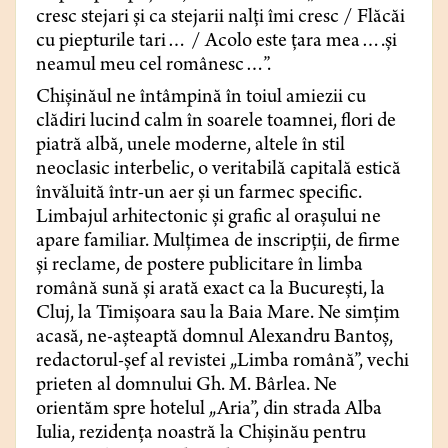
cresc stejari și ca stejarii nalți îmi cresc / Flăcăi
cu piepturile tari… / Acolo este țara mea….și
neamul meu cel românesc…”.
Chișinăul ne întâmpină în toiul amiezii cu
clădiri lucind calm în soarele toamnei, flori de
piatră albă, unele moderne, altele în stil
neoclasic interbelic, o veritabilă capitală estică
învăluită într-un aer și un farmec specific.
Limbajul arhitectonic și grafic al orașului ne
apare familiar. Mulțimea de inscripții, de firme
și reclame, de postere publicitare în limba
română sună și arată exact ca la București, la
Cluj, la Timișoara sau la Baia Mare. Ne simțim
acasă, ne-așteaptă domnul Alexandru Bantoș,
redactorul-șef al revistei „Limba română”, vechi
prieten al domnului Gh. M. Bârlea. Ne
orientăm spre hotelul „Aria”, din strada Alba
Iulia, rezidența noastră la Chișinău pentru