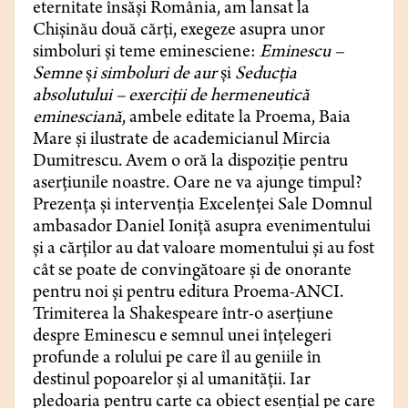
eternitate însăși România, am lansat la
Chișinău două cărți, exegeze asupra unor
simboluri și teme eminesciene:
Eminescu –
Semne
ș
i simboluri de aur
și
Seducția
absolutului – exerciții de hermeneutică
eminesciană
, ambele editate la Proema, Baia
Mare și ilustrate de academicianul Mircia
Dumitrescu. Avem o oră la dispoziție pentru
aserțiunile noastre. Oare ne va ajunge timpul?
Prezența și intervenția Excelenței Sale Domnul
ambasador Daniel Ioniță asupra evenimentului
și a cărților au dat valoare momentului și au fost
cât se poate de convingătoare și de onorante
pentru noi și pentru editura Proema-ANCI.
Trimiterea la Shakespeare într-o aserțiune
despre Eminescu e semnul unei înțelegeri
profunde a rolului pe care îl au geniile în
destinul popoarelor și al umanității. Iar
pledoaria pentru carte ca obiect esențial pe care