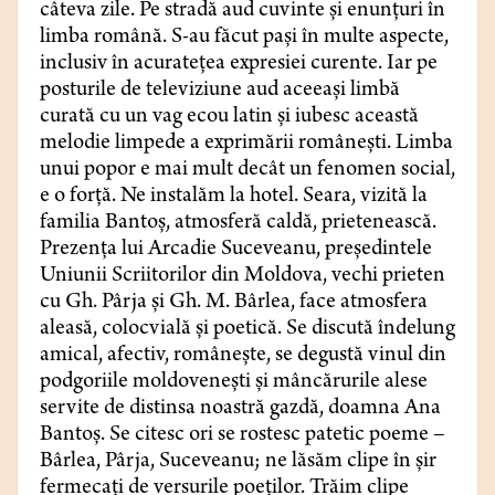
câteva zile. Pe stradă aud cuvinte și enunțuri în
limba română. S-au făcut pași în multe aspecte,
inclusiv în acuratețea expresiei curente. Iar pe
posturile de televiziune aud aceeași limbă
curată cu un vag ecou latin și iubesc această
melodie limpede a exprimării românești. Limba
unui popor e mai mult decât un fenomen social,
e o forță. Ne instalăm la hotel. Seara, vizită la
familia Bantoș, atmosferă caldă, prietenească.
Prezența lui Arcadie Suceveanu, președintele
Uniunii Scriitorilor din Moldova, vechi prieten
cu Gh. Pârja și Gh. M. Bârlea, face atmosfera
aleasă, colocvială și poetică. Se discută îndelung
amical, afectiv, românește, se degustă vinul din
podgoriile moldovenești și mâncărurile alese
servite de distinsa noastră gazdă, doamna Ana
Bantoș. Se citesc ori se rostesc patetic poeme –
Bârlea, Pârja, Suceveanu; ne lăsăm clipe în șir
fermecați de versurile poeților. Trăim clipe