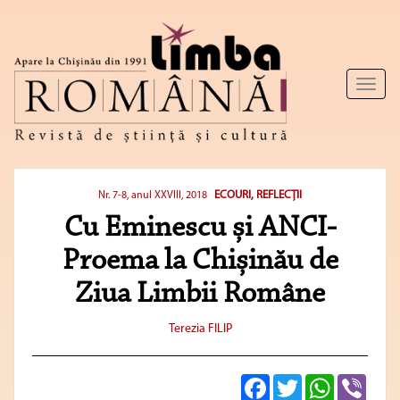
Toggl
naviga
ECOURI, REFLECȚII
Nr. 7-8, anul XXVIII, 2018
Cu Eminescu și ANCI-
Proema la Chișinău de
Ziua Limbii Române
Terezia FILIP
Facebook
Twitter
WhatsApp
Viber