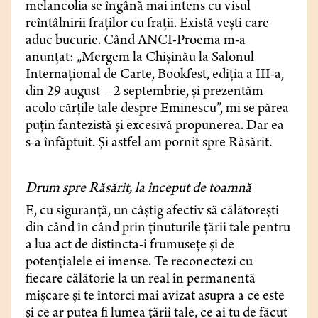
melancolia se îngână mai intens cu visul
reîntâlnirii fraților cu frații. Există vești care
aduc bucurie. Când ANCI-Proema m-a
anunțat: „Mergem la Chișinău la Salonul
Internațional de Carte, Bookfest, ediția a III-a,
din 29 august – 2 septembrie, și prezentăm
acolo cărțile tale despre Eminescu”, mi se părea
puțin fantezistă și excesivă propunerea. Dar ea
s-a înfăptuit. Și astfel am pornit spre Răsărit.
Drum spre Răsărit, la început de toamnă
E, cu siguranță, un câștig afectiv să călătorești
din când în când prin ținuturile țării tale pentru
a lua act de distincta-i frumusețe și de
potențialele ei imense. Te reconectezi cu
fiecare călătorie la un real în permanentă
mișcare și te întorci mai avizat asupra a ce este
și ce ar putea fi lumea țării tale, ce ai tu de făcut