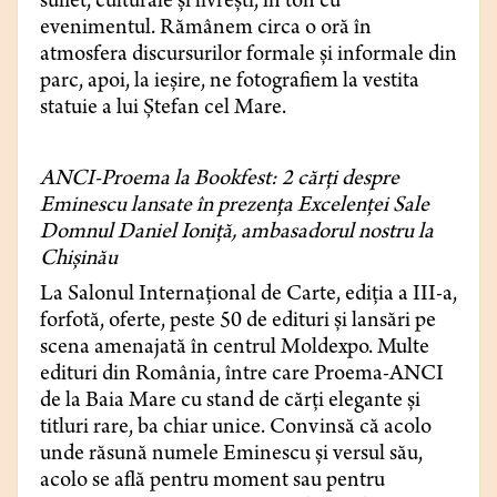
suflet, culturale și livrești, în ton cu
evenimentul. Rămânem circa o oră în
atmosfera discursurilor formale și informale din
parc, apoi, la ieșire, ne fotografiem la vestita
statuie a lui Ștefan cel Mare.
ANCI-Proema la Bookfest: 2 cărți despre
Eminescu lansate în prezența Excelenței Sale
Domnul Daniel Ioniță, ambasadorul nostru la
Chișinău
La Salonul Internațional de Carte, ediția a III-a,
forfotă, oferte, peste 50 de edituri și lansări pe
scena amenajată în centrul Moldexpo. Multe
edituri din România, între care Proema-ANCI
de la Baia Mare cu stand de cărți elegante și
titluri rare, ba chiar unice. Convinsă că acolo
unde răsună numele Eminescu și versul său,
acolo se află pentru moment sau pentru