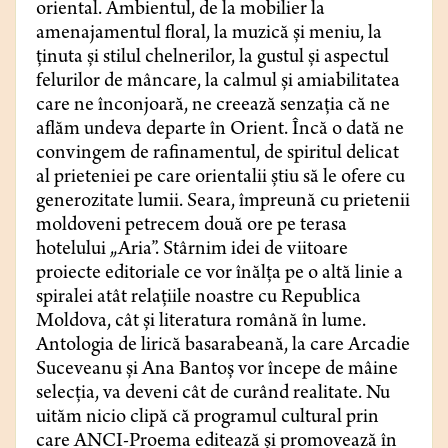
oriental. Ambientul, de la mobilier la
amenajamentul floral, la muzică și meniu, la
ținuta și stilul chelnerilor, la gustul și aspectul
felurilor de mâncare, la calmul și amiabilitatea
care ne înconjoară, ne creează senzația că ne
aflăm undeva departe în Orient. Încă o dată ne
convingem de rafinamentul, de spiritul delicat
al prieteniei pe care orientalii știu să le ofere cu
generozitate lumii. Seara, împreună cu prietenii
moldoveni petrecem două ore pe terasa
hotelului „Aria”. Stârnim idei de viitoare
proiecte editoriale ce vor înălța pe o altă linie a
spiralei atât relațiile noastre cu Republica
Moldova, cât și literatura română în lume.
Antologia de lirică basarabeană, la care Arcadie
Suceveanu și Ana Bantoș vor începe de mâine
selecția, va deveni cât de curând realitate. Nu
uităm nicio clipă că programul cultural prin
care ANCI-Proema editează și promovează în