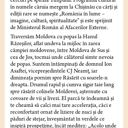
cercuri pe spirala Timpului. Programul cultural
în numele căruia mergem la Chișinău cu cărți și
ediții rare se numește „România în lume –
imagine, cultură, spiritualitate” și este sprijinit
de Ministerul Român al Afacerilor Externe.
Traversăm Moldova cu popas la Hanul
Răzeșilor, aflat undeva la mijloc în zarea
câmpiei moldovene, între Moldova de Sus și
cea de Jos, tocmai unde călătorul simte nevoia
de popas. Suntem întâmpinați de domnul Ion
Asaftei, vicepreședintele CJ Neamț, iar
dimineața pornim spre Răsărit cu soarele-n
dreapta. Drumul rapid și cumva sigur taie lung
spre răsărit colinele Moldovei, așternute cu
covoare de vii și livezi. El parcă te îndeamnă și
te cheamă să calci mai tare accelerația, căci e
reconfortant ornat de liziere de nuci și de
păduri de stejar, înveșmântat în verdele ce
inspiră prospețime, încât meditez: „Acolo unde