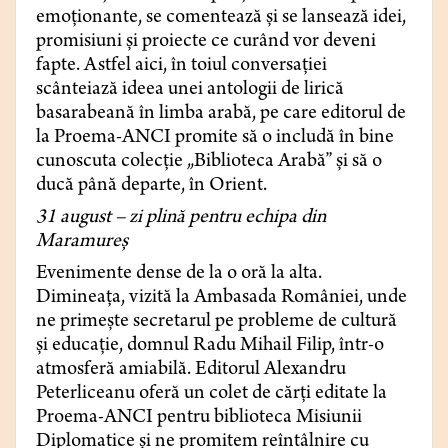
emoționante, se comentează și se lansează idei,
promisiuni și proiecte ce curând vor deveni
fapte. Astfel aici, în toiul conversației
scânteiază ideea unei antologii de lirică
basarabeană în limba arabă, pe care editorul de
la Proema-ANCI promite să o includă în bine
cunoscuta colecție „Biblioteca Arabă” și să o
ducă până departe, în Orient.
31 august – zi plină pentru echipa din
Maramureș
Evenimente dense de la o oră la alta.
Dimineața, vizită la Ambasada României, unde
ne primește secretarul pe probleme de cultură
și educație, domnul Radu Mihail Filip, într-o
atmosferă amiabilă. Editorul Alexandru
Peterliceanu oferă un colet de cărți editate la
Proema-ANCI pentru biblioteca Misiunii
Diplomatice și ne promitem reîntâlnire cu