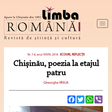
Toggl
naviga
ECOURI, REFLECȚII
Nr. 7-8, anul XXVIII, 2018
Chișinău, poezia la etajul
patru
Gheorghe PÂRJA
Facebook
Twitter
WhatsApp
Viber