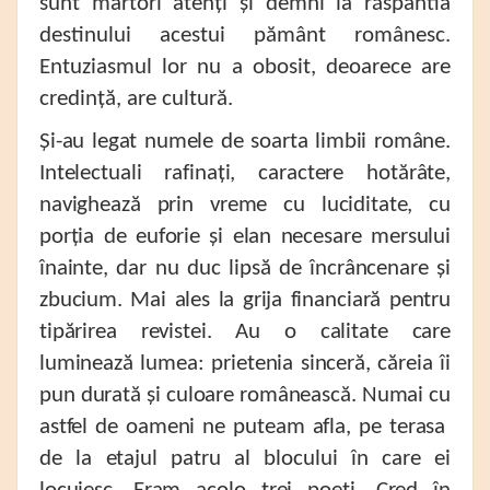
sunt martori atenți și demni la răspântia
destinului acestui pământ românesc.
Entuziasmul lor nu a obosit, deoarece are
credință, are cultură.
Și-au legat numele de soarta limbii române.
Intelectuali rafinați, caractere hotărâte,
navighează prin vreme cu luciditate, cu
porția de euforie și elan necesare mersului
înainte, dar nu duc lipsă de încrâncenare și
zbucium. Mai ales la grija financiară pentru
tipărirea revistei. Au o calitate care
luminează lumea: prietenia sinceră, căreia îi
pun durată și culoare românească. Numai cu
astfel de oameni ne puteam afla, pe terasa
de la etajul patru al blocului în care ei