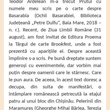
Teodor Ardelean m-a trecut Prutul cu
numele meu scris pe o carte despre
Basarabia (Ochii Basarabiei, Biblioteca
Județeană „Petre Dulfu”, Baia Mare, 2018 –
n. r.). Recent, de Ziua Limbii Române (31
august), am fost invitat de Editura Proema
la Târgul de carte Brookfest, unde a fost
prezentă cu aparițiile ei. Despre această
împlinire s-a scris. Pe bună dreptate suntem
generoși cu evenimentele, dar vorbim mai
puțin despre oamenii care le stârnesc. Care
le pun aura. De aceea, în acest text doresc a
decupa, din suita de manifestări, o
întâmplare românească petrecută la etajul
patru al unui bloc din Chișinău. Pelerinii din
Maramureș (Gheorghe Mihai Bârlea, Terezia