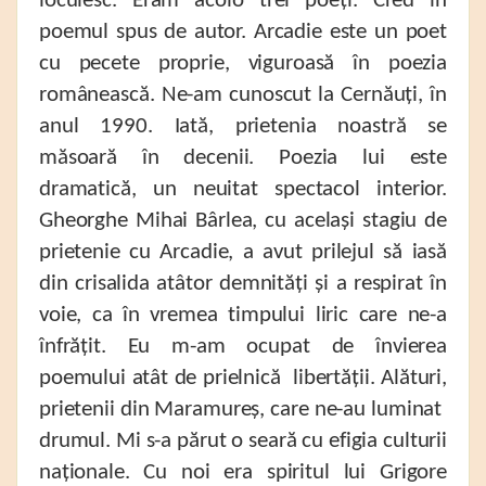
locuiesc. Eram acolo trei poeți. Cred în
poemul spus de autor. Arcadie este un poet
cu pecete proprie, viguroasă în poezia
românească. Ne-am cunoscut la Cernăuți, în
anul 1990. Iată, prietenia noastră se
măsoară în decenii. Poezia lui este
dramatică, un neuitat spectacol interior.
Gheorghe Mihai Bârlea, cu același stagiu de
prietenie cu Arcadie, a avut prilejul să iasă
din crisalida atâtor demnități și a respirat în
voie, ca în vremea timpului liric care ne-a
înfrățit. Eu m-am ocupat de învierea
poemului atât de prielnică libertății. Alături,
prietenii din Maramureș, care ne-au luminat
drumul. Mi s-a părut o seară cu efigia culturii
naționale. Cu noi era spiritul lui Grigore