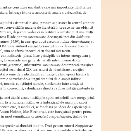
i fiinţare constituie una dintre cele mai importante trăsături ale
chitate. Întreaga istorie a cunoaşterii umane s-a dezvoltat, de
lpitului existenţial în sine, precum şi plasarea în centrul atenţiei
 a fost convertită în materie de literatură în ceea ce ne-am obişnuit
trescu, deşi vom vedea că în realitate au existat mult mai mulţi
Mircea Eliade pentru
autenticitate
, declanşată încă din
Solilocvii
arium
(1939), în care apar două eseuri intitulate
Autenticitate
, şi
il Petrescu. Autorul
Patului lui Procust
nu l-a devansat însă pe
2
e
”, cum se afirmă uneori
, ci cu doi ani mai târziu.
 contradictorie, plasat între principiile de intens energetism şi
te
, în sensurile sale generale, se află într-o mereu strictă
ectivul „autentic”, substantivul
autenticitate
desemnează însuşirea
şitul secolului al XIX-lea, actului de identificare a creaţiei
at o serie de particularităţi şi nuanţe de la o epocă literară la
t puternic perturbat de-a lungul timpului de o amplă inflaţie
ă; normăa conştiinţei morale; similaritate între creaţie şi
i, în consecinţă, valorificarea directă a subiectivităţii existente în
nei căutări a autenticităţii în spirit anticalofil, care merge până
. Estetica autenticităţii este îmbrăţişată de mulţi prozatori
icitate care, la rândul ei, se fondează pe ideea de experienţă şi
, Anton Holban, Max Blecher ş.a. este înregistrată pentru prima
tă în mod semnificativ ca
literatură a experienţelor
, ţinând de
interpretări şi abordări inedite. Dacă pentru autorul
Nopţilor de
l Petrescu ea devenea, mai aproape de valenţele esteticului, un