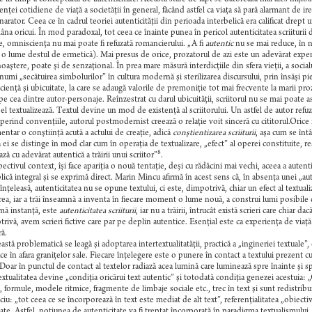
enţei cotidiene de viaţă a societăţii în general, făcând astfel ca viaţa să pară alarmant de ire
 narator. Ceea ce în cadrul teoriei autenticităţii din perioada interbelică era calificat drep
na oricui. În mod paradoxal, tot ceea ce înainte punea în pericol autenticitatea scriiturii 
ie, omniscienţa nu mai poate fi refuzată romancierului. „A fi
autentic
nu se mai reduce, în ni
l, o lume destul de ermetică). Mai presus de orice, prozatorul de azi este un adevărat expert
oaştere, poate şi de senzaţional. În prea mare măsură interdicţiile din sfera vieţii, a social
numi „secătuirea simbolurilor” în cultura modernă şi sterilizarea discursului, prin însăşi pie
ienţă şi ubicuitate, la care se adaugă valorile de premoniţie tot mai frecvente la marii proza
 pe cea dintre autor-personaje. Reînzestrat cu darul ubicuităţii, scriitorul nu se mai poate 
 el textualizează. Textul devine un mod de existenţă al scriitorului. Un astfel de autor refuză
erind convenţiile, autorul postmodernist creează o relaţie voit sinceră cu cititorul.Orice ma
entar o conştiinţă acută a actului de creaţie, adică
conştientizarea scriiturii
, aşa cum se înt
a ei se distinge în mod clar cum în operaţia de textualizare, „efect” al operei constituite, re
8
ză cu adevărat autentică a trăirii unui scriitor”
.
ectivul context, îşi face apariţia o nouă tentaţie, deşi cu rădăcini mai vechi, aceea a autentici
lică integral şi se exprimă direct. Marin Mincu afirmă în acest sens că, în absenţa unei „autenti
 înţeleasă, autenticitatea nu se opune textului, ci este, dimpotrivă, chiar un efect al textua
irea, iar a trăi înseamnă a inventa în fiecare moment o lume nouă, a construi lumi posibile 
imă instanţă, este
autenticitatea scriiturii
, iar nu a trăirii, întrucât există scrieri care chiar d
rivă, avem scrieri fictive care par pe deplin autentice. Esenţial este ca experienţa de viaţă s
ră.
astă problematică se leagă şi adoptarea intertextualitatăţii, practică a „ingineriei textuale”
e în afara graniţelor sale.
Fiecare înţelegere este o punere în contact a textului prezent cu 
 Doar în punctul de contact al textelor radiază acea lumină care luminează spre înainte şi sp
extualitatea devine „condiţia oricărui text autentic” şi totodată condiţia genezei acestuia:
, formule, modele ritmice, fragmente de limbaje sociale etc., trec în text şi sunt redistribui
iu: „tot ceea ce se încorporează în text este mediat de alt text”, referenţialitatea „obiectivă
ate. Astfel, noţiunea de autenticitate va fi treptat încorporată în paradigma textualismului, „