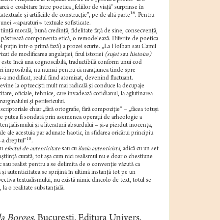
rcă o coabitare între poetica „feliilor de viaţă” surprinse în
16
textuale şi artificiile de construcţie”, pe de altă parte
. Pentru
unei «aparaturi» textuale sofisticate.
iinţă morală, bună credinţă, fidelitate faţă de sine, consecvenţă,
eşi păstrează componenta etică, o remodelează. Diferite de poetica
el puţin într-o primă fază) a prozei scurte. „La Holban sau Camil
zat de modificarea angulaţiei, firul istoriei
(sujet
sau
histoire)
 este încă una cognoscibilă, traductibilă conform unui cod
ori imposibilă, nu numai pentru că naraţiunea tinde spre
s-a modificat, realul fiind atomizat, devenind fluctuant.
evine la optzecişti mult mai radicală şi conduce la decupaje
tare, oficiale, tehnice, care invadează cotidianul, la aglutinarea
arginalului şi perifericului.
criptoriale chiar „fără ortografie, fără compoziţie” – „făcea totuşi
ime putea fi sondată prin asemenea operaţii de arheologie a
enţialismului şi a literaturii absurdului – şi-a pierdut inocenţa,
le ale acestuia par adunate haotic, în sfidarea oricărui principiu
18
-a dreptul”
.
cu
efectul de autenticitate
sau cu
iluzia autenticistă
, adică cu un set
ştiinţă curată, tot aşa cum nici realismul nu e doar o chestiune
 sau realist pentru a se delimita de o convenţie văzută ca
i autenticitatea se sprijină în ultimă instanţă tot pe un
ctiva textualismului, nu există nimic dincolo de text, totul se
la o realitate substanţială.
la Borges
, Bucureşti, Editura Univers,