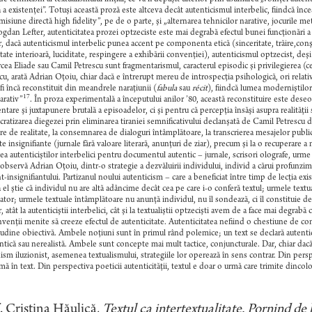
 a existenţei”. Totuşi această proză este altceva decât autenticismul interbelic, fiindcă încea
misiune directă high fidelity”, pe de o parte, şi „alternarea tehnicilor narative, jocurile meta
gdan Lefter, autenticitatea prozei optzeciste este mai degrabă efectul bunei funcţionări a 
, dacă autenticismul interbelic punea accent pe componenta etică (sinceritate, trăire,conşt
tate interioară, luciditate, respingere a exhibării convenţiei), autenticismul optzecist, d
rcea Eliade sau Camil Petrescu sunt fragmentarismul, caracterul episodic şi privilegierea (c
cu, arată Adrian Oţoiu, chiar dacă e întrerupt mereu de introspecţia psihologică, ori relativi
fi încă reconstituit din meandrele naraţiunii (
fabula
sau
récit
), fiindcă lumea moderniştilor
17
rativ”
. În proza experimentală a începutului anilor ’80, această reconstituire este dese
ntare şi juxtapunere brutală a episoadelor, ci şi pentru că percepţia însăşi asupra realităţii 
atizarea diegezei prin eliminarea tiraniei semnificativului declanşată de Camil Petrescu d
are de realitate, la consemnarea de dialoguri întâmplătoare, la transcrierea mesajelor publici
te insignifiante (jurnale fără valoare literară, anunţuri de ziar), precum şi la o recuperare a m
ea autenticiştilor interbelici pentru documentul autentic – jurnale, scrisori olografe, urme s
 observă Adrian Oţoiu, dintr-o strategie a dezvăluirii individului, individ a cărui profunz
t-insignifiantului. Partizanul noului autenticism – care a beneficiat între timp de lecţia exist
ă el ştie că individul nu are altă adâncime decât cea pe care i-o conferă textul; urmele textua
tor; urmele textuale întâmplătoare nu anunţă individul, nu îl sondează, ci îl constituie de
 atât la autenticiştii interbelici, cât şi la textualiştii optzecişti avem de a face mai degrabă 
venţii menite să creeze efectul de autenticitate. Autenticitatea nefiind o chestiune de con
tudine obiectivă. Ambele noţiuni sunt în primul rând polemice; un text se declară autentic
ntică sau nerealistă. Ambele sunt concepte mai mult tactice, conjuncturale. Dar, chiar dacă ş
sm iluzionist, asemenea textualismului, strategiile lor operează în sens contrar. Din perspe
ă în text. Din perspectiva poeticii autenticităţii, textul e doar o urmă care trimite dincolo, 
 Cristina Hăulică,
Textul ca intertextualitate. Pornind de 