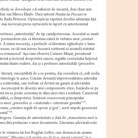
elic se dovedeşte a fi suficient de riscantă, deşi chiar unii
lban sau Mircea Eliade. Dacă autorul
Patului lui Procust
se
e Radu Petrescu. Optzeciştii îşi exprimă deschis admiraţia faţă
me mai inovează proza optzecistă în raport cu autenticismul
pretinsei „autenticităţi” de tip camilpetrescian. Accentul se mută
l postmodern ştie că literatura există în virtutea unui „contact
erei. A mima inocenţa, a pretinde că literatura oglindeşte o lume
cenare
, cu cât mai intens încearcă scriitorul să ascundă statutul
ciuna romanescă”. Aşa cum observă Carmen Muşat, prozatorul
utorul şi lectorul deopotrivă cunosc regulile contactului ficţional
ui iluziei realiste, dar şi a pretinsei autenticităţi (procedeu
iterară, susceptibilă de a se perima, dar consideră că „sub zodia
etimologic la
autor
, Crăciun denunţă impersonalitatea autorului
 scriitorului, care trebuie să devină un garant al adevărului
i e de neconceput în absenţa unei componente etice; bazându-se pe
stă nu se poate consuma în afara unei etici a scriiturii. Caracterul
lifică, ci dimpotrivă. Scriitorii consecvenţi principiului
13
area unor „procedee şi «materiale» exterioare genului”
.
gnoranţa „oricăror reguli de specie şi gen”; acest impuls generează
14
extul”
.
alogene. Garanţia de autenticitate e dată de „transcrierea mot-à-
rea fără prelucrare a unor documente. Literatura adevărată este
ate în viziunea lui Ion Bogdan Lefter, care demască un anume
ciste”. Mişcarea ar fi aşadar cea de la o „proză a prozei” la o