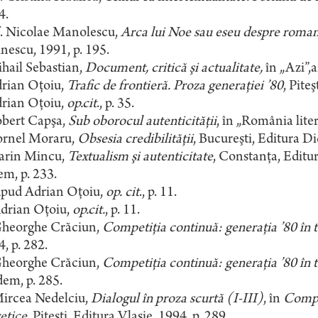
4.
. Nicolae Manolescu,
Arca lui Noe sau eseu despre roma
escu, 1991, p. 195.
hail Sebastian,
Document, critică şi actualitate,
în „Azi”,a
rian Oţoiu,
Trafic de frontieră. Proza generaţiei ’80
, Pite
rian Oţoiu,
op.cit
., p. 35.
bert Capşa,
Sub oborocul autenticităţii
, în „România litera
rnel Moraru,
Obsesia credibilităţii
, Bucureşti, Editura Di
rin Mincu,
Textualism şi autenticitate
, Constanţa, Editur
m, p. 233.
pud Adrian Oţoiu,
op. cit
., p. 11.
drian Oţoiu,
op.cit.
, p. 11.
heorghe Crăciun,
Competiţia continuă: generaţia ’80 în t
, p. 282.
heorghe Crăciun,
Competiţia continuă: generaţia ’80 în t
em, p. 285.
ircea Nedelciu,
Dialogul în proza scurtă (I-III)
, în
Compet
etice
, Piteşti, Editura Vlasie, 1994, p. 289.