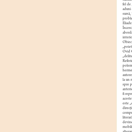
fel de
aduni 
sursă,
proble
Eliade
Încerc
aborda
interi
Obiect
„poiet
Ovid 
„delite
Referi
polemi
hermen
autore
la un 
spre p
anteri
fi rep
aceste
este „
direcţ
compro
litera
devine
mobili
altera