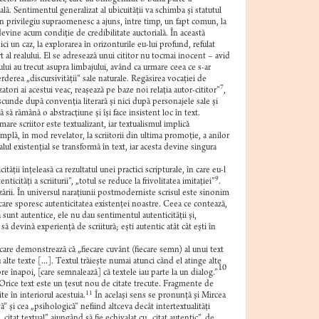
ală. Sentimentul generalizat al ubicuităţii va schimba şi statutul
t un privilegiu supraomenesc a ajuns, între timp, un fapt comun, la
devine acum condiţie de credibilitate auctorială. În această
ci un caz, la explorarea în orizonturile eu-lui profund, refulat
 al realului. El se adresează unui cititor nu tocmai inocent – avid
ului au trecut asupra limbajului, având ca urmare ceea ce s-ar
rderea „discursivităţii” sale naturale. Regăsirea vocaţiei de
7
tori ai acestui veac, reaşează pe baze noi relaţia autor-cititor”
,
ascunde după convenţia literară şi nici după personajele sale şi
 să rămână o abstracţiune şi îşi face insistent loc în text.
re scriitor este textualizant, iar textualismul implică
âmplă, în mod revelator, la scriitorii din ultima promoţie, a anilor
alul existenţial se transformă în text, iar acesta devine singura
tăţii înţeleasă ca rezultatul unei practici scripturale, în care eu-l
9
cităţi a scriiturii”, „totul se reduce la frivolitatea imitaţiei”
.
lizării. În universul naraţiunii postmoderniste scrisul este sinonim
care sporesc autenticitatea existenţei noastre. Ceea ce contează,
acă sunt autentice, ele nu dau sentimentul autenticităţii şi,
ă devină experienţă de scriitură; eşti autentic atât cât eşti în
, care demonstrează că „fiecare cuvânt (fiecare semn) al unui text
alte texte [...]. Textul trăieşte numai atunci când el atinge alte
10
re înapoi, [care semnalează] că textele iau parte la un dialog.”
 „Orice text este un ţesut nou de citate trecute. Fragmente de
11
te în interiorul acestuia.
În acelaşi sens se pronunţă şi Mircea
” şi cea „psihologică” nefiind altceva decât intertextualităţi
citat textual” ajungând să fie echivalat cu „citat autentic”, de