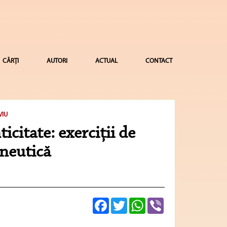
CĂRȚI
AUTORI
ACTUAL
CONTACT
VIU
citate: exerciţii de
neutică
Facebook
Twitter
WhatsApp
Viber