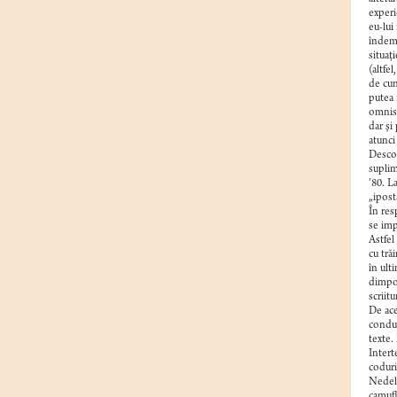
experi
eu-lui
îndemâ
situaţ
(altfe
de cun
putea 
omnisc
dar şi
atunci
Descop
suplim
’80. L
„iposta
În resp
se imp
Astfel
cu tră
în ult
dimpot
scriitu
De ace
conduc
texte.
Intert
coduri
Nedelc
camufl