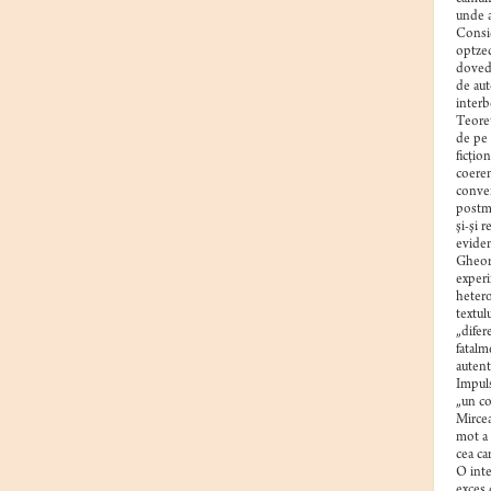
unde a
Consid
optzec
dovede
de aut
interbe
Teoret
de pe 
ficţio
coerent
conven
postmo
şi-şi 
eviden
Gheorg
experi
hetero
textul
„difer
fatalm
autent
Impuls
„un co
Mircea
mot a 
cea car
O inte
exces 