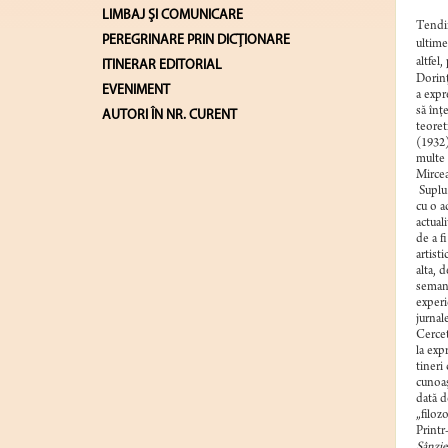
LIMBAJ ŞI COMUNICARE
Tendin
PEREGRINARE PRIN DICȚIONARE
ultime
altfel
ITINERAR EDITORIAL
Dorinţ
EVENIMENT
a expr
să înţ
AUTORI ÎN NR. CURENT
teoret
(1932)
multe 
Mircea
Suplu 
cu o a
actuali
de a fi
artist
alta, d
semant
experie
jurnal
Cercet
la exp
tineri
cunoaş
dată d
„filozo
Printr
Sânzi