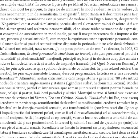
 „esenţă de viaţă trăită”. În ceea ce îl priveşte pe Mihail Sebastian,autenticitatea înseamnă
direct, din locul lor propriu, în clipa lor de afirmare”. În mod evident, se are în vedere „d
3
 încă necomentat, plin de semnificaţia lui originală”
. Importantă ar fi deci trăirea până la
ma autenticităţii, asemănător este şi punctul de vedere al lui Eugen Ionescu, dezgustat de 
. Negativistul eseist conferă relativului, jocului absurd al existenţei valori absolute. A fi au
ând să transpună nud realitatea intransmisibilă, el se simte trădat permanent de expresie, me
t conceptul de autenticitate în mod inedit, pe toţi îi uneşte încercarea de a impune o form
oare, precum şi scrisul anticalofil, care merge la exprimarea unor experienţe personale con
 al unor căutări şi practici restructurative disparate în perioada dintre cele două războaie
ic” al unei noi mişcări,
noul roman
. „Je ne peux parler que de moi” va declara, în 1962, 
Crohmălniceanu,
În cinci prozatori în cinci feluri de lectură
, este „un precursor al „noului 
raturizării” şi „dedramatizării” naraţiunii, principii regăsite şi în doctrina adepţilor
noului
ndu-se la modelul teoretic şi artistic de inspiraţie franceză (Tel Quel, Nouveau Roman), 
că, fie prin aplecarea asupra spaţiilor derizorii ale cotidianului, fie prin refuzul oricărei
eutic), fie prin experimentele formale, deseori programatice. Estetica este una a recontextua
4
ferenţiale”
. Altminteri, acelaşi critic susţine că întreaga istorie a generaţiei ’80 este întruc
model de orientare anglo-saxonă şi italiană („gândirea slabă”, hedonismul lecturii). Modelul
ersonaj şi cititor, paralel cu întoarcerea spre roman şi interesul susţinut pentru formele par
oare, colajul şi pastişa, lasă locul parodiei şi aluziei. Montajul nervos şi brutal care evacuas
rezentat de viziunea lui Vattimo, Eco sau Calvino.
Numele Trandafirului
lui Eco, spre exemp
i credinţe în persistenţa semnificatului dedesubtul semnificantului, credinţă totodată în pos
deschis” nu în direcţia evacuării sensului, ci a transformării lui (conform tezei din
Opera ap
ii împacă practic doi termeni polari, cum ar fi cel al
textualismului
şi cel al
autenticismului
, 
mită reciproc. Astfel, începând cu optzeciştii, va avea loc o reevaluare a criteriului de aut
ră modernă, cât şi cea postmodernă. Interesul îşi schimbă centrul de greutate pe (auto)biogra
 un pivot al actului narativ. Rezultatele se înscriu în termeni ca: „surprinderea «concretului
tatea şi tensiunea continuă care îşi asumă spontaneitatea actului creator, însă doar ca efec
re în timp a conceptului de
autenticitate
. Această stare de fapt se datorează mai ales mijl