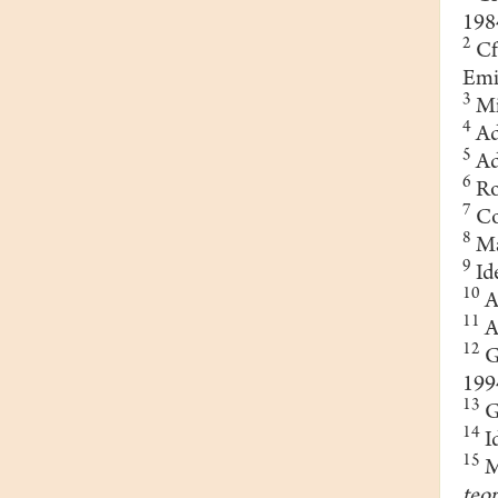
198
2
Cf
Emin
3
Mi
4
Ad
5
Ad
6
Ro
7
Co
8
Ma
9
Ide
10
A
11
A
12
G
1994
13
G
14
Id
15
M
teor