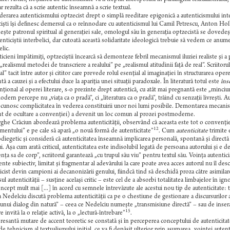
r rezulta că a scrie autentic înseamnă a scrie textual.
erarea autenticismului optzecist drept o simplă reeditare epigonică a autenticismului interb
işti îşi definesc demersul ca o reînnodare cu autenticismul lui Camil Petrescu, Anton Ho
şte patronul spiritual al generaţiei sale, omologul său în generaţia optzecistă se dovedeşt
enticiştii interbelici, dar cutoată această solidaritate ideologică trebuie să vedem ce anu
lic.
icieni împătimiţi, optzeciştii încearcă să demonteze febril mecanismul iluziei realiste şi a 
„realismul metodei de transcriere a realului” pe „realismul atitudinii faţă de real”. Scriitoru
nal” tacit între autor şi cititor care prevede rolul esenţial al imaginaţiei în structurarea op
ă a cauzei şi a efectului duce la apariţia unei situaţii paradoxale. În literatură totul este
îns
ţional al operei literare, s-o prezinte drept autentică, cu atât mai pregnantă este „min
dern percepe nu „viaţa ca o pradă”, ci „literatura ca o pradă”, trăind cu senzaţii livreşti. A
recunosc complicitatea în vederea constituirii unor noi lumi posibile. Demontarea mecanismul
t de ocultare a convenţiei) a devenit un loc comun al prozei postmoderne.
he Crăciun abordează problema autenticităţii, observând că aceasta este tot o convenţie l
1
2
mentului” e pe cale să apară „o nouă formă de autenticitate”
. Cum
autenticitate
trimite 
diegetic şi consideră că autenticitatea înseamnă implicarea personală, spontană şi directă a
ui. Aşa cum arată criticul, autenticitatea este indisolubil legată de persoana autorului ş
enţa sa de corp”, scriitorul garantează „cu trupul său viu” pentru textul său. Voinţa autentici
ente subiectiv, limitat şi fragmentar al adevărului la care poate avea acces autorul nu îl desca
icist devin campioni ai decanonizării genului, fiindcă tind să deschidă proza către asimil
ul autenticităţii – susţine acelaşi critic – este cel de a absorbi totalitatea limbajelor în i
ncept mult mai [...] în acord cu semnele întrevăzute ale acestui nou tip de autenticitate: t
 Nedelciu discută problema autenticităţii ca pe o chestiune de gestionare a discursurilor 
unui dialog din natură” – ceea ce Nedelciu numeşte „transmisiune directă” – sau de insera
15
e invită la o relaţie activă, la o „lectură-întrebare”
.
resantă mutare de accent teoretic se constată şi în perceperea conceptului de autenticit
de tehnicism al textualismului iniţial, ce va fi depăşit ulterior prin asumarea „voinţei autenti