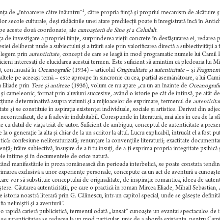
1
ţa de „întoarcere către înăuntru”
, către propria fiinţă şi propriul mecanism de alcătuire ş
lor secole culturale, deşi rădăcinile unei atare predilecţii poate fi înregistrată încă în Anti
, pe aceste două coordonate, ale
cunoaşterii de Sine şi a Celuilalt.
a de investigare a propriei fiinţe, surprinderea vieţii concrete în desfăşurarea ei, redarea pa
esiei deliberat nude a subiectului şi a trăirii sale prin valorificarea directă a subiectivităţii
elegem prin
autenticitate
, concept de care se leagă în mod programatic numele lui Camil Pe
icieni interesaţi de elucidarea acestui termen. Este suficient să amintim că pledoaria lui 
, continuată în
Oceanografie
(1934) – articolul
Originalitate şi autenticitate
– şi
Fragment
altele pe aceeaşi temă – este aproape în sincronie cu cea, parţial asemănătoare, a lui Cam
 Eliade prin
Teze şi antiteze
(1936), volum ce nu apare „cu un an înainte de
Oceanografi
şi cameleonic, format prin aluviuni succesive, având o istorie pe cât de întinsă, pe atât de
cţiune determinativă asupra viziunii şi a mijloacelor de exprimare, termenul de
autenticita
tate şi se constituie în aspiraţia existenţei individuale, sociale şi artistice. Derivat din adj
 necontrafăcut, de a fi adevăr indubitabil. Corespunde în literatură, mai ales în cea de la sfâr
ice cu datul de viaţă trăit de autor. Suficient de ambiguu, conceptul de autenticitate a prezent
e la o generaţie la alta şi chiar de la un scriitor la altul. Lucru explicabil, întrucât el a fos
ică: confesiune neliteraturizată; renunţare la convenţiile literaturii; exactitate documentar
nţă; trăire subiectivă, însuşire de a fi tu însuţi, de a-ţi exprima propria integritate psihică ş
ele intime şi în documentele de orice natură.
ând manifestările în proza românească din perioada interbelică, se poate constata tendinţa u
rimarea exclusivă a unor experienţe personale, concepute ca un act de aventură a cunoaşterii
 care vor să substituie conceptului de originalitate, de inspiraţie romantică, ideea de autent
tere. Căutarea autenticităţii, pe care o practică în roman Mircea Eliade, Mihail Sebastian
e istoria noastră literară prin G. Călinescu, într-un capitol special, unde se găseşte defini
fia neliniştii şi a aventurii”.
-o rapidă carieră publicistică, termenul odată „lansat” cunoaşte un evantai spectaculos de 
ene
autenticitatea se reducea la un mod particular, unic de a aborda existenţa, pentru Cami