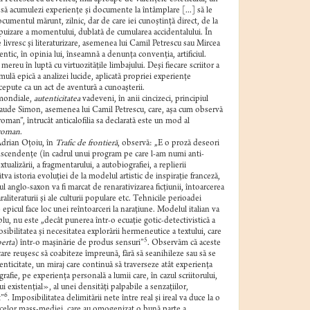
 „să acumulezi experienţe şi documente la întâmplare [...] să le
ocumentul mărunt, zilnic, dar de care iei cunoştinţă direct, de la
 epuizare a momentului, dublată de cumularea accidentalului. În
livresc şi literaturizare, asemenea lui Camil Petrescu sau Mircea
tentic, în opinia lui, înseamnă a denunţa convenţia, artificiul.
reu în luptă cu virtuozităţile limbajului. Deşi fiecare scriitor a
ulă epică a analizei lucide, aplicată propriei experienţe
cepute ca un act de aventură a cunoaşterii.
 mondiale,
autenticitatea
vadeveni, în anii cincizeci, principiul
Claude Simon, asemenea lui Camil Petrescu, care, aşa cum observă
roman”, întrucât anticalofilia sa declarată este un mod al
 roman
.
Adrian Oţoiu, în
Trafic de frontieră
, observă: „E o proză deseori
 transcendenţe (în cadrul unui program pe care l-am numi anti-
lizării, a fragmentarului, a autobiografiei, a replierii
âtva istoria evoluţiei de la modelul artistic de inspiraţie franceză,
 anglo-saxon va fi marcat de renarativizarea ficţiunii, întoarcerea
aliteraturii şi ale culturii populare etc. Tehnicile perioadei
e epicul face loc unei reîntoarceri la naraţiune. Modelul italian va
lu, nu este „decât punerea într-o ecuaţie gotic-detectivistică a
ibilitatea şi necesitatea explorării hermeneutice a textului, care
5
erta
) într-o maşinărie de produs sensuri”
. Observăm că aceste
care reuşesc să coabiteze împreună, fără să seanihileze sau să se
enticitate, un miraj care continuă să traverseze atât experienţa
fie, pe experienţa personală a lumii care, în cazul scriitorului,
 existenţial», al unei densităţi palpabile a senzaţiilor,
6
t”
. Imposibilitatea delimitării nete între real şi ireal va duce la o
oacelor mass-mediei, care au omogenizat o bună parte a