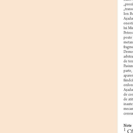
„proză
„trans
Ion Bo
Aşadar
onesti
lui Mi
Petres
poate 
metana
fragme
Democr
arbitr
de tex
Pasiun
parte,
aparen
fiindc
ordona
Aşadar,
de con
de ati
inaute
mecani
consum
Note
1
Cf.