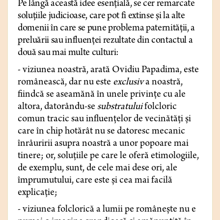
Pe lângă această idee esențială, se cer remarcate
soluțiile judicioase, care pot fi extinse și la alte
domenii în care se pune problema paternității, a
preluării sau influenței rezultate din contactul a
două sau mai multe culturi:
- viziunea noastră, arată Ovidiu Papadima, este
românească, dar nu este
exclusiv
a noastră,
fiindcă se aseamănă în unele privințe cu ale
altora, datorându-se
substratului
folcloric
comun tracic sau influențelor de vecinătăți și
care în chip hotărât nu se datoresc mecanic
înrâuririi asupra noastră a unor popoare mai
tinere; or, soluțiile pe care le oferă etimologiile,
de exemplu, sunt, de cele mai dese ori, ale
împrumutului, care este și cea mai facilă
explicație;
- viziunea folclorică a lumii pe românește nu e