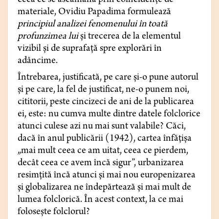
ceea ce se aseamănă prin coincidențe de
materiale, Ovidiu Papadima formulează
principiul analizei fenomenului în toată
profunzimea lui
și trecerea de la elementul
vizibil și de suprafață spre explorări în
adâncime.
Întrebarea, justificată, pe care și-o pune autorul
și pe care, la fel de justificat, ne-o punem noi,
cititorii, peste cincizeci de ani de la publicarea
ei, este: nu cumva multe dintre datele folclorice
atunci culese azi nu mai sunt valabile? Căci,
dacă în anul publicării (1942), cartea înfățișa
„mai mult ceea ce am uitat, ceea ce pierdem,
decât ceea ce avem încă sigur”, urbanizarea
resimțită încă atunci și mai nou europenizarea
și globalizarea ne îndepărtează și mai mult de
lumea folclorică. În acest context, la ce mai
folosește folclorul?