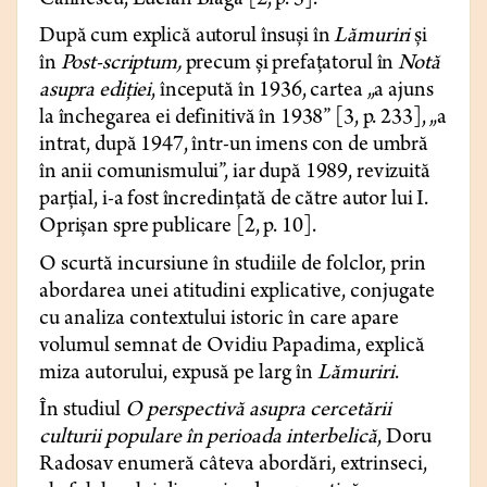
Călinescu, Lucian Blaga [2, p. 5].
După cum explică autorul însuși în
Lămuriri
și
în
Post-scriptum,
precum și prefațatorul în
Notă
asupra ediției
, începută în 1936, cartea „a ajuns
la închegarea ei definitivă în 1938” [3, p. 233], „a
intrat, după 1947, într-un imens con de umbră
în anii comunismului”, iar după 1989, revizuită
parțial, i-a fost încredințată de către autor lui I.
Oprișan spre publicare [2, p. 10].
O scurtă incursiune în studiile de folclor, prin
abordarea unei atitudini explicative, conjugate
cu analiza contextului istoric în care apare
volumul semnat de Ovidiu Papadima, explică
miza autorului, expusă pe larg în
Lămuriri
.
În studiul
O perspectivă asupra cercetării
culturii populare în perioada interbelică
, Doru
Radosav enumeră câteva abordări, extrinseci,