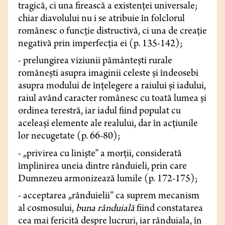
tragică, ci una firească a existenței universale;
chiar diavolului nu i se atribuie în folclorul
românesc o funcție distructivă, ci una de creație
negativă prin imperfecția ei (p. 135-142);
- prelungirea viziunii pământești rurale
românești asupra imaginii celeste și îndeosebi
asupra modului de înțelegere a raiului și iadului,
raiul având caracter românesc cu toată lumea și
ordinea terestră, iar iadul fiind populat cu
aceleași elemente ale realului, dar în acțiunile
lor necugetate (p. 66-80);
- „privirea cu liniște” a morții, considerată
împlinirea uneia dintre rânduieli, prin care
Dumnezeu armonizează lumile (p. 172-175);
- acceptarea „rânduielii” ca suprem mecanism
al cosmosului,
buna rânduială
fiind constatarea
cea mai fericită despre lucruri, iar rânduiala, în