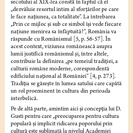
secolului al XIX-lea constă în faptul că el
„dezvăluie resortul intim al sforțărilor pe care
le face națiunea, ca totalitate”. La întrebarea
„Prin ce mijloc și sub ce simbol își vede fiecare
națiune menirea sa înfăptuită?”, România va
răspunde cu Românismul [5, p. 56-57]. În
acest context, viziunea românească asupra
lumii justifică românismul și, între altele,
contribuie la definirea „pe temeiul tradiţiei, a
culturii române moderne, corespondentă
edificiului național al României” [4, p. 273].
Tradiția se găsește în lumea satului care capătă
un rol proeminent în cultura din perioada
interbelică.
Pe de altă parte, amintim aici și concepţia lui D.
Gusti pentru care „preocuparea pentru cultura
populară şi implicit ridicarea poporului prin
cultură este sublimată la nivelul Academiei