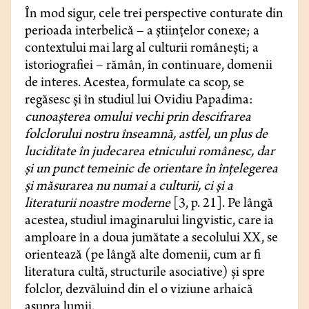
În mod sigur, cele trei perspective conturate din
perioada interbelică – a științelor conexe; a
contextului mai larg al culturii româneşti; a
istoriografiei – rămân, în continuare, domenii
de interes. Acestea, formulate ca scop, se
regăsesc și în studiul lui Ovidiu Papadima:
cunoașterea omului vechi prin descifrarea
folclorului nostru înseamnă, astfel, un plus de
luciditate în judecarea etnicului românesc, dar
și un punct temeinic de orientare în înțelegerea
și măsurarea nu numai a culturii, ci și a
literaturii noastre moderne
[3, p. 21]. Pe lângă
acestea, studiul imaginarului lingvistic, care ia
amploare în a doua jumătate a secolului XX, se
orientează (pe lângă alte domenii, cum ar fi
literatura cultă, structurile asociative) și spre
folclor, dezvăluind din el o viziune arhaică
asupra lumii.