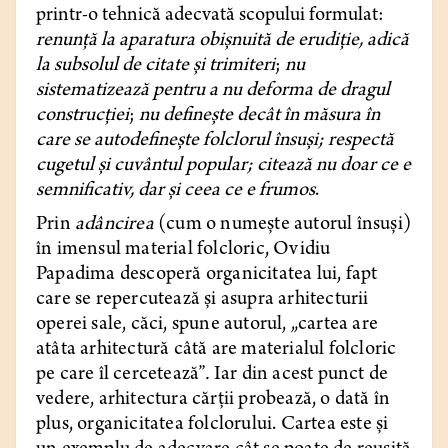
printr-o tehnică adecvată scopului formulat:
renunță la aparatura obișnuită de erudiție, adică
la subsolul de citate și trimiteri
;
nu
sistematizează pentru a nu deforma de dragul
construcției
;
nu definește decât în măsura în
care se autodefinește folclorul însuși; respectă
cugetul și cuvântul popular; citează nu doar ce e
semnificativ, dar și ceea ce e frumos
.
Prin
adâncirea
(cum o numește autorul însuși)
în imensul material folcloric, Ovidiu
Papadima descoperă organicitatea lui, fapt
care se repercutează și asupra arhitecturii
operei sale, căci, spune autorul, „cartea are
atâta arhitectură câtă are materialul folcloric
pe care îl cercetează”
.
Iar din acest punct de
vedere, arhitectura cărții probează, o dată în
plus, organicitatea folclorului. Cartea este și