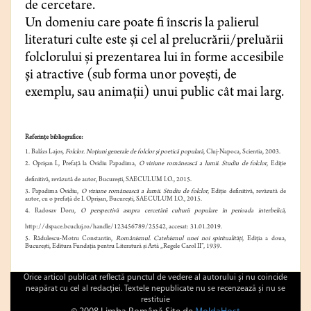
de cercetare.
Un domeniu care poate fi înscris la palierul
literaturi culte este și cel al prelucrării/preluării
folclorului și prezentarea lui în forme accesibile
și atractive (sub forma unor povești, de
exemplu, sau animații) unui public cât mai larg.
Referințe bibliografice:
1.
Balázs Lajos,
Folclor. Noțiuni generale de folclor și poetică populară
, Cluj-Napoca, Scientia, 2003.
2. Oprișan I., Prefață la Ovidiu Papadima,
O viziune românească a lumii. Studiu de folclor
, Ediție
definitivă, revăzută de autor, București, SAECULUM I.O., 2015.
3. Papadima Ovidiu,
O viziune românească a lumii. Studiu de folclor
, Ediție definitivă, revăzută de
autor, cu o prefață de I. Oprișan, București, SAECULUM I.O., 2015.
4. Radosav Doru,
O perspectivă asupra cercetării culturii populare în perioada interbelică,
http://dspace.bcucluj.ro/handle/123456789/25542, accesat: 31.01.2019.
5.
Rădulescu-Motru Constantin,
Românismul. Catehismul unei noi spiritualități
, Ediția a doua,
București, Editura Fundația pentru Literatură și Artă „Regele Carol II”, 1939.
Orice articol publicat reflectă punctul de vedere al autorului şi nu coincide
neapărat cu cel al redacţiei. Textele nepublicate nu se recenzează şi nu se
restituie