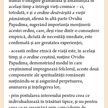
numai o imagine grandioasă și amănunțită în
același timp a întregii vieți cosmice – ci,
totodată, e și
o ordine desăvârșită a vieții
pământești
, afirmă în altă parte Ovidiu
Papadima, sugerând importanța menținerii
acestei ordini, care, deși vine dintr-o cunoaștere
empirică, dictată de necesități imediate, este
confirmată și are greutatea experienței;
- această ordine etnică de viață este, în același
timp, și
o ordine creștină
, susține Ovidiu
Papadima, demonstrând modul în care
creștinismul impregnează folclorul, aceste două
componente ale spiritualității românești
susținându-se și asigurând perpetuarea,
asumarea și înțelegerea lor;
- prin postularea interesului pentru ceea ce
individualizează în trăsături tipice, și nu pentru