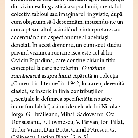
din viziunea lingvistică asupra lumii, mentalul
colectiv, tabloul sau imaginarul lingvistic, după
cum obișnuim să-l desemnăm, însușindu-ne un
concept sau altul, asimilând o interpretare sau
accentuând un aspect anume al aceluiași
denotat. În acest domeniu, un cunoscut studiu
privind viziunea românească este cel al lui
Ovidiu Papadima, care conține chiar în titlu
conceptul la care ne referim:
O viziune
românească asupra lumii
. Apărută în colecția
„Convorbiri literare” în 1942, lucrarea, devenită
clasică, se înscrie în linia contribuțiilor
„esențiale la definirea specificității noastre
inconfundabile”, alături de cele ale lui Nicolae
Iorga, G. Ibrăileanu, Mihail Sadoveanu, Ov.
Densusianu, E. Lovinescu, V. Pârvan, Ion Pillat,
Tudor Vianu, Dan Botta, Camil Petrescu, G.