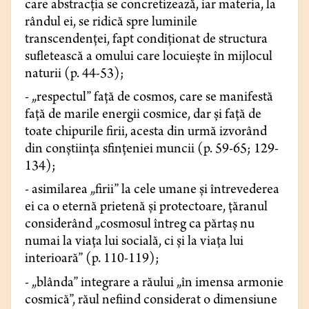
care abstracția se concretizează, iar materia, la
rândul ei, se ridică spre luminile
transcendenței, fapt condiționat de structura
sufletească a omului care locuiește în mijlocul
naturii (p. 44-53);
- „respectul” față de cosmos, care se manifestă
față de marile energii cosmice, dar și față de
toate chipurile firii, acesta din urmă izvorând
din conștiința sfințeniei muncii (p. 59-65; 129-
134);
- asimilarea „firii” la cele umane și întrevederea
ei ca o eternă prietenă și protectoare, țăranul
considerând „cosmosul întreg ca părtaș nu
numai la viața lui socială, ci și la viața lui
interioară” (p. 110-119);
- „blânda” integrare a răului „în imensa armonie
cosmică”, răul nefiind considerat o dimensiune