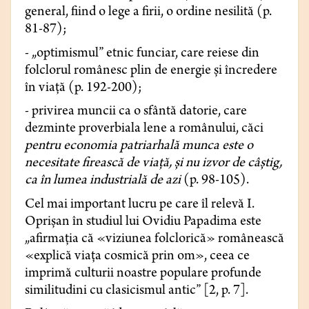
general, fiind o lege a firii, o ordine nesilită (p.
81-87);
- „optimismul” etnic funciar, care reiese din
folclorul românesc plin de energie și încredere
în viață (p. 192-200);
- privirea muncii ca o sfântă datorie, care
dezminte proverbiala lene a românului, căci
pentru economia patriarhală munca este o
necesitate firească de viață, și nu izvor de câștig,
ca în lumea industrială de azi
(p. 98-105).
Cel mai important lucru pe care îl relevă I.
Oprișan în studiul lui Ovidiu Papadima este
„afirmația că «viziunea folclorică» românească
«explică viața cosmică prin om», ceea ce
imprimă culturii noastre populare profunde
similitudini cu clasicismul antic” [2, p. 7].