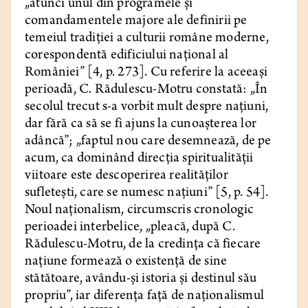
„atunci unul din programele şi
comandamentele majore ale definirii pe
temeiul tradiţiei a culturii române moderne,
corespondentă edificiului național al
României” [4, p. 273]. Cu referire la aceeași
perioadă, C. Rădulescu-Motru constată: „În
secolul trecut s-a vorbit mult despre națiuni,
dar fără ca să se fi ajuns la cunoașterea lor
adâncă”; „faptul nou care desemnează, de pe
acum, ca dominând direcția spiritualității
viitoare este descoperirea realităților
sufletești, care se numesc națiuni” [5, p. 54].
Noul naționalism, circumscris cronologic
perioadei interbelice, „pleacă, după C.
Rădulescu-Motru, de la credința că fiecare
națiune formează o existență de sine
stătătoare, avându-și istoria și destinul său
propriu”, iar diferența față de naționalismul