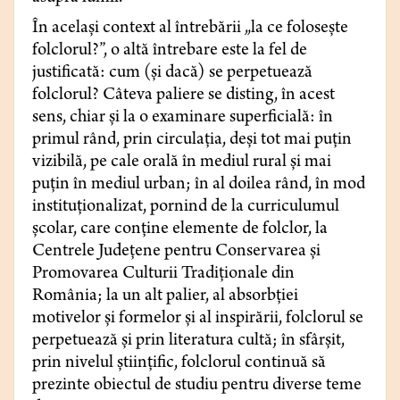
În același context al întrebării „la ce folosește
folclorul?”, o altă întrebare este la fel de
justificată: cum (și dacă) se perpetuează
folclorul? Câteva paliere se disting, în acest
sens, chiar și la o examinare superficială: în
primul rând, prin circulația, deși tot mai puțin
vizibilă, pe cale orală în mediul rural și mai
puțin în mediul urban; în al doilea rând, în mod
instituționalizat, pornind de la curriculumul
școlar, care conține elemente de folclor, la
Centrele Județene pentru Conservarea și
Promovarea Culturii Tradiționale din
România; la un alt palier, al absorbției
motivelor și formelor și al inspirării, folclorul se
perpetuează și prin literatura cultă; în sfârșit,
prin nivelul științific, folclorul continuă să
prezinte obiectul de studiu pentru diverse teme