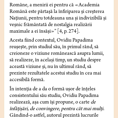
Române, a menirii ei pentru că «Academia
Română este părtaşă la înfiriparea şi creșterea
Națiunii, pentru totdeauna una şi indivizibilă şi
veșnic frământată de nostalgia realizării
maximale a ei însăși»” [4, p. 274].
Acesta fiind contextul, Ovidiu Papadima
reușește, prin studiul său, în primul rând, să
creioneze o viziune românească asupra lumii,
să realizeze, în același timp, un studiu despre
această viziune și, nu în ultimul rând, să
prezinte rezultatele acestui studiu în cea mai
accesibilă formă.
În intenția de a da o formă ușor de înțeles
consistentului său studiu, Ovidiu Papadima
realizează, așa cum își propune, o carte
de
înfățișări, de convingere
,
pentru cât mai mulți
.
Gândind-o astfel, autorul prezintă lucrurile