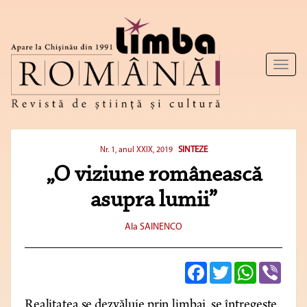
Toggl
naviga
SINTEZE
Nr. 1, anul XXIX, 2019
„O viziune românească
asupra lumii”
Ala SAINENCO
Facebook
Twitter
WhatsApp
Viber
Realitatea se dezvăluie prin limbaj, se întregește