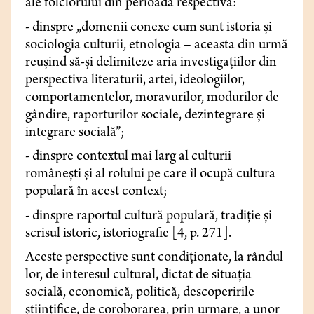
ale folclorului din perioada respectivă:
- dinspre „domenii conexe cum sunt istoria şi
sociologia culturii, etnologia – aceasta din urmă
reuşind să-şi delimiteze aria investigaţiilor din
perspectiva literaturii, artei, ideologiilor,
comportamentelor, moravurilor, modurilor de
gândire, raporturilor sociale, dezintegrare şi
integrare socială”;
- dinspre contextul mai larg al culturii
româneşti și al rolului pe care îl ocupă cultura
populară în acest context;
- dinspre raportul cultură populară, tradiţie şi
scrisul istoric, istoriografie [4, p. 271].
Aceste perspective sunt condiționate, la rândul
lor, de interesul cultural, dictat de situația
socială, economică, politică, descoperirile
științifice, de coroborarea, prin urmare, a unor