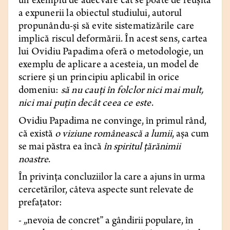
un exemplu de adecvare cât se poate de reușită
a expunerii la obiectul studiului, autorul
propunându-și să evite sistematizările care
implică riscul deformării. În acest sens, cartea
lui Ovidiu Papadima oferă o metodologie, un
exemplu de aplicare a acesteia, un model de
scriere și un principiu aplicabil în orice
domeniu:
să nu cauți în folclor nici mai mult,
nici mai puțin decât ceea ce este
.
Ovidiu Papadima ne convinge, în primul rând,
că există
o viziune românească a lumii
, așa cum
se mai păstra ea încă
în spiritul țărănimii
noastre
.
În privința concluziilor la care a ajuns în urma
cercetărilor, câteva aspecte sunt relevate de
prefațator:
- „nevoia de concret” a gândirii populare, în