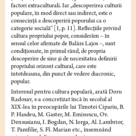
factori extraculturali. Iar „descoperirea culturii
populare, în mod direct sau indirect, este o
consecință a descoperirii poporului ca o
categorie socială” [1, p. 11]. Reflecțiile privind
cultura propriului popor, considerăm – în
sensul celor afirmate de Balázs Lajos –, sunt
condiționate, în primul rând, de propria
descoperire de sine și de necesitatea definirii
propriului orizont cultural, care este
întotdeauna, din punct de vedere diacronic,
popular.
Interesul pentru cultura populară, arată Doru
Radosav, s-a concretizat încă în secolul al
XIX-lea în preocupările lui Timotei Cipariu, B.
P. Hasdeu, M. Gaster, M. Eminescu, Ov.
Densusianu, I. Bogdan, N. Iorga, Al. Lambrior,
T. Pamfilie, S. Fl. Marian etc., însemnând