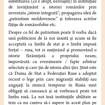
substituirea (ce e drept, nereușită) în instituţiile
de învăţământ a istoriei românilor prin
inventata „istorie integrată”; propagarea ideii de
„patriotism moldovenesc” şi tolerarea actelor
făţişe de românofobie etc.
Despre ce fel de patriotism poate fi vorba dacă
unii politicieni de la noi insistă și acum să fie
acceptată ca limbă de stat şi o limbă impusă
forțat – rusa, tot ei susţinând şi promovând o
istorie fărâmiţată a propriului neam,
împovărată cu evenimente / fapte arbitrar
selectate și care țin de istoria altei ţări. Știut este
că Duma de Stat a Federaţiei Ruse a adoptat
recent o lege prin care migranţii stabiliţi sau
angajaţi la muncă temporar în Rusia sunt
obligaţi să cunoască şi să vorbească peste tot
limba rusă. La noi însă instituțiile abilitate se
tem ca nu cumva să-i supere în acest plan pe