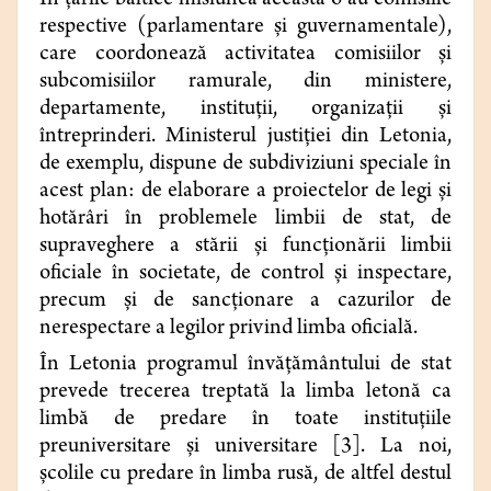
În ţările baltice misiunea aceasta o au comisiile
respective (parlamentare şi guvernamentale),
care coordonează activitatea comisiilor şi
subcomisiilor ramurale, din ministere,
departamente, instituţii, organizaţii şi
întreprinderi. Ministerul justiţiei din Letonia,
de exemplu, dispune de subdiviziuni speciale în
acest plan: de elaborare a proiectelor de legi şi
hotărâri în problemele limbii de stat, de
supraveghere a stării şi funcţionării limbii
oficiale în societate, de control şi inspectare,
precum şi de sancţionare a cazurilor de
nerespectare a legilor privind limba oficială.
În Letonia programul învăţământului de stat
prevede trecerea treptată la limba letonă ca
limbă de predare în toate instituţiile
preuniversitare şi universitare [3]. La noi,
şcolile cu predare în limba rusă, de altfel destul