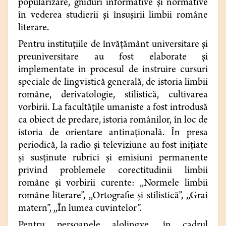
popularizare, ghiduri informative și normative
în vederea studierii și însușirii limbii române
literare.
Pentru instituțiile de învățământ universitare și
preuniversitare au fost elaborate și
implementate în procesul de instruire cursuri
speciale de lingvistică generală, de istoria limbii
române, derivatologie, stilistică, cultivarea
vorbirii. La facultățile umaniste a fost introdusă
ca obiect de predare, istoria românilor, în loc de
istoria de orientare antinațională. În presa
periodică, la radio și televiziune au fost inițiate
și susținute rubrici și emisiuni permanente
privind problemele corectitudinii limbii
române și vorbirii curente: ,,Normele limbii
române literare”, ,,Ortografie și stilistică”, ,,Grai
matern”, ,,În lumea cuvintelor”.
Pentru persoanele alolingve, în cadrul