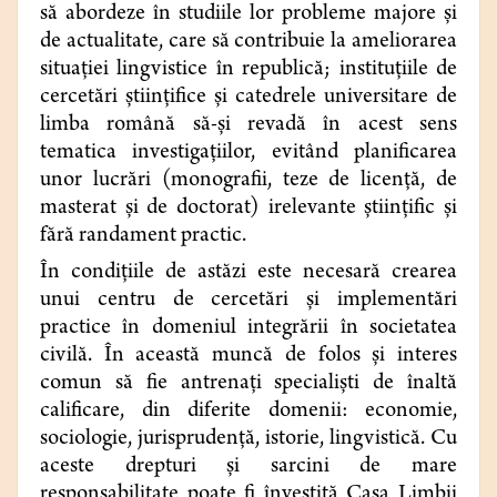
să abordeze în studiile lor probleme majore şi
de actualitate, care să contribuie la ameliorarea
situaţiei lingvistice în republică; instituţiile de
cercetări ştiinţifice şi catedrele universitare de
limba română să-şi revadă în acest sens
tematica investigaţiilor, evitând planificarea
unor lucrări (monografii, teze de licenţă, de
masterat şi de doctorat) irelevante științific şi
fără randament practic.
În condiţiile de astăzi este necesară crearea
unui centru de cercetări şi implementări
practice în domeniul integrării în societatea
civilă. În această muncă de folos şi interes
comun să fie antrenaţi specialişti de înaltă
calificare, din diferite domenii: economie,
sociologie, jurisprudenţă, istorie, lingvistică. Cu
aceste drepturi și sarcini de mare
responsabilitate poate fi învestită Casa Limbii