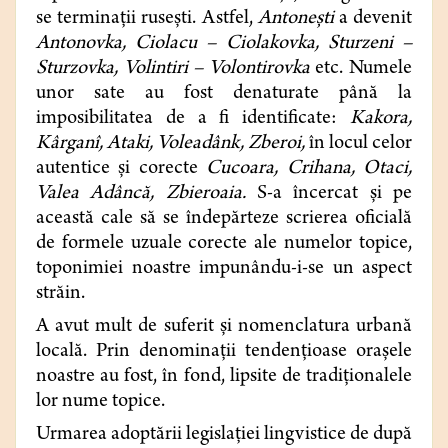
se terminaţii ruseşti. Astfel,
Antoneşti
a devenit
Antonovka, Ciolacu – Ciolakovka, Sturzeni –
Sturzovka, Volintiri – Volontirovka
etc. Numele
unor sate au fost denaturate până la
imposibilitatea de a fi identificate:
Kakora,
Kârganî, Ataki, Voleadânk, Zberoi,
în locul celor
autentice şi corecte
Cucoara, Crihana, Otaci,
Valea Adâncă, Zbieroaia.
S-a încercat şi pe
această cale să se îndepărteze scrierea oficială
de formele uzuale corecte ale numelor topice,
toponimiei noastre impunându-i-se un aspect
străin.
A avut mult de suferit şi nomenclatura urbană
locală. Prin denominaţii tendenţioase oraşele
noastre au fost, în fond, lipsite de tradiţionalele
lor nume topice.
Urmarea adoptării legislaţiei lingvistice de după