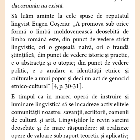
dacoromân nu există.
Să luăm aminte la cele spuse de reputatul
lingvist Eugen Coşeriu:
„A promova sub orice
formă o limbă moldovenească deosebită de
limba română este, din punct de vedere strict
lingvistic, ori o greşeală naivă, ori o fraudă
ştiinţifică; din punct de vedere istoric şi practic,
e o abstracţie şi o utopie; din punct de vedere
politic, e o anulare a identităţii etnice şi
culturale a unui popor şi deci un act de genocid
etnico-cultural” [4, p. 30-31].
E timpul ca în marea operă de instruire şi
luminare lingvistică să se încadreze activ elitele
comunităţii noastre: savanţii, scriitorii, oamenii
de cultură şi artă. Lingviştilor le revin sarcini
deosebite şi de mare răspundere: să realizeze
opere de valoare sub raport teoretic şi aplicativ;