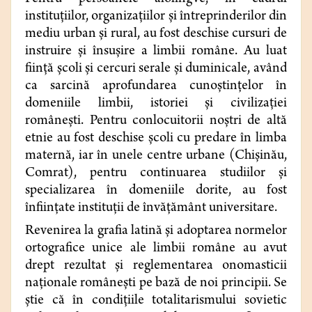
instituțiilor, organizațiilor și întreprinderilor din
mediu urban și rural, au fost deschise cursuri de
instruire și însușire a limbii române. Au luat
ființă școli și cercuri serale și duminicale, având
ca sarcină aprofundarea cunoștințelor în
domeniile limbii, istoriei și civilizației
românești. Pentru conlocuitorii noștri de altă
etnie au fost deschise școli cu predare în limba
maternă, iar în unele centre urbane (Chișinău,
Comrat), pentru continuarea studiilor și
specializarea în domeniile dorite, au fost
înființate instituții de învățământ universitare.
Revenirea la grafia latină şi adoptarea normelor
ortografice unice ale limbii române au avut
drept rezultat şi reglementarea onomasticii
naţionale româneşti pe bază de noi principii. Se
știe că în condiţiile totalitarismului sovietic