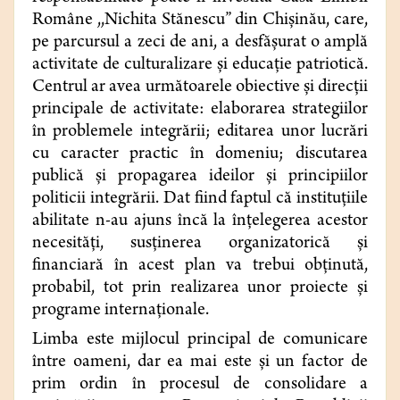
Române ,,Nichita Stănescu” din Chișinău, care,
pe parcursul a zeci de ani, a desfășurat o amplă
activitate de culturalizare și educație patriotică.
Centrul ar avea următoarele obiective şi direcţii
principale de activitate: elaborarea strategiilor
în problemele integrării; editarea unor lucrări
cu caracter practic în domeniu; discutarea
publică şi propagarea ideilor şi principiilor
politicii integrării. Dat fiind faptul că instituțiile
abilitate n-au ajuns încă la înţelegerea acestor
necesităţi, susţinerea organizatorică şi
financiară în acest plan va trebui obținută,
probabil, tot prin realizarea unor proiecte şi
programe internaţionale.
Limba este mijlocul principal de comunicare
între oameni, dar ea mai este şi un factor de
prim ordin în procesul de consolidare a