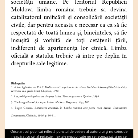
societăţii umane. Pe teritoriul Republicii
Moldova limba română trebuie să devină
catalizatorul unificării şi consolidării societăţii
civile, dar pentru aceasta e necesar ca ea să fie
respectată de toată lumea şi, bineînţeles, să fie
însuşită şi vorbită de toţi cetăţenii țării,
indiferent de apartenenţa lor etnică. Limba
oficială a statului trebuie să intre pe deplin în
drepturile sale legitime.
Bibliografie:
1.
Actele legislative ale R.S.S. Moldoveneşti cu privire la decretarea limbii moldoveneşti limbă de stat şi
revenirea ei la grafia latină,
Chişinău, 1990.
2.
Les politiques linguistiques des pays baltes. Terminogramme
, Quebec, 1998.
3
. The Integration of Society in Latvia. National Programe,
Riga, 2001.
4. Eugen Coşeriu.
Latinitatea orientală,
în
Limba română este patria mea. Studii. Comunicări.
Documente,
Chişinău, 1996, p. 30-31.
Orice articol publicat reflectă punctul de vedere al autorului şi nu coincide
neapărat cu cel al redacţiei. Textele nepublicate nu se recenzează şi nu se