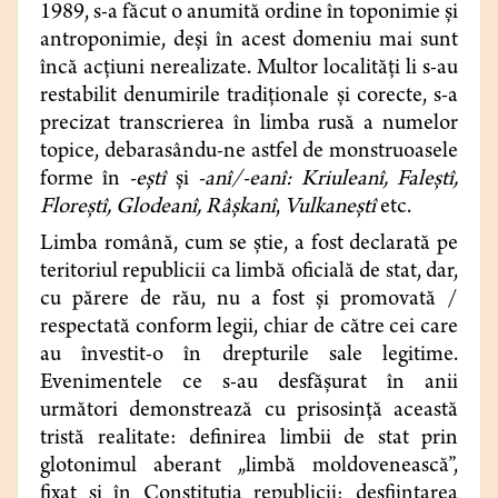
1989, s-a făcut o anumită ordine în toponimie şi
antroponimie, deşi în acest domeniu mai sunt
încă acțiuni nerealizate. Multor localităţi li s-au
restabilit denumirile tradiţionale şi corecte, s-a
precizat transcrierea în limba rusă a numelor
topice, debarasându-ne astfel de monstruoasele
forme în
-eştî
şi
-anî/-eanî: Kriuleanî, Faleştî,
Floreştî, Glodeanî, Râşkanî
,
Vulkaneştî
etc.
Limba română, cum se știe, a fost declarată pe
teritoriul republicii ca limbă oficială de stat, dar,
cu părere de rău, nu a fost şi promovată /
respectată conform legii, chiar de către cei care
au învestit-o în drepturile sale legitime.
Evenimentele ce s-au desfăşurat în anii
următori demonstrează cu prisosinţă această
tristă realitate: definirea limbii de stat prin
glotonimul aberant „limbă moldovenească”,
fixat și în Constituţia republicii; desfiinţarea