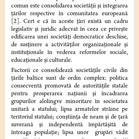
comun este consolidarea societăţii şi integrarea
ţărilor respective în comunitatea europeană
[2]. Cert e că în aceste țări există un cadru
legislativ şi juridic adecvat în ceea ce privește
edificarea unei societăţi democratice deschise,
de susţinere a activităţilor organizaţionale şi
instituţionale în vederea reformelor sociale,
educaţionale şi culturale.
Factorii ce consolidează societăţile civile din
ţările baltice sunt de ordin complex: politica
consecventă promovată de autorităţile statale
pentru prosperarea naţiunii şi încadrarea
grupurilor alolingve minoritare în societatea
unitară a statului; lipsa armatelor străine pe
teritoriul statului; conştiinţa de neam şi de ţară
suverană şi independentă împărtăşită de
întreaga populaţie; lipsa unor grupări vădit