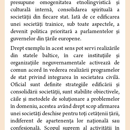
presupune omogenitatea etnolingvistică şi
culturală internă, consolidarea spirituală a
societăţii din fiecare stat. Iată de ce edificarea
unei societăţi trainice, sub toate aspectele, a
devenit politica prioritară a parlamentelor şi
guvernelor din ţările europene.
Drept exemplu în acest sens pot servi realizările
din statele baltice, în care instituţiile şi
organizaţiile neguvernamentale activează de
comun acord în vederea realizării programelor
de stat privind integrarea în societatea civilă.
Oficial sunt definite strategiile edificării şi
consolidării societăţii, sunt stabilite obiectivele,
căile şi metodele de soluţionare a problemelor
în domeniu, acestea având drept scop afirmarea
unei societăţi deschise pentru toţi cetăţenii ţării,
indiferent de apartenenţa lor naţională sau
confesională. Scopul suprem al activităţii în