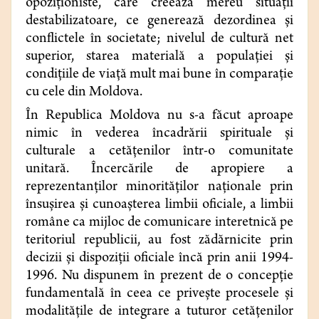
opoziţioniste, care creează mereu situaţii
destabilizatoare, ce generează dezordinea şi
conflictele în societate; nivelul de cultură net
superior, starea materială a populaţiei şi
condiţiile de viaţă mult mai bune în comparaţie
cu cele din Moldova.
În Republica Moldova nu s-a făcut aproape
nimic în vederea încadrării spirituale şi
culturale a cetăţenilor într-o comunitate
unitară. Încercările de apropiere a
reprezentanţilor minorităţilor naţionale prin
însuşirea şi cunoaşterea limbii oficiale, a limbii
române ca mijloc de comunicare interetnică pe
teritoriul republicii, au fost zădărnicite prin
decizii şi dispoziţii oficiale încă prin anii 1994-
1996. Nu dispunem în prezent de o concepţie
fundamentală în ceea ce priveşte procesele şi
modalităţile de integrare a tuturor cetăţenilor