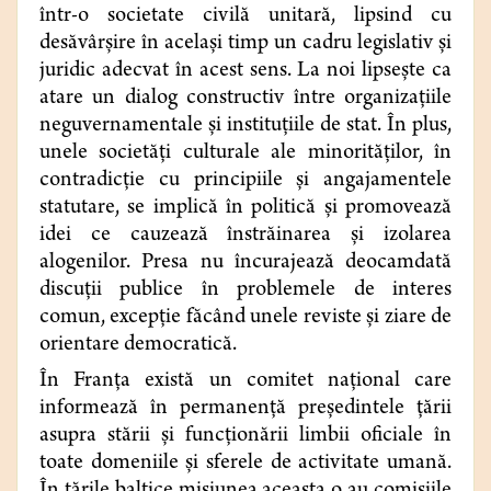
într-o societate civilă unitară, lipsind cu
desăvârşire în acelaşi timp un cadru legislativ şi
juridic adecvat în acest sens. La noi lipseşte ca
atare un dialog constructiv între organizaţiile
neguvernamentale şi instituţiile de stat. În plus,
unele societăţi culturale ale minorităţilor, în
contradicţie cu principiile şi angajamentele
statutare, se implică în politică şi promovează
idei ce cauzează înstrăinarea şi izolarea
alogenilor. Presa nu încurajează deocamdată
discuţii publice în problemele de interes
comun, excepţie făcând unele reviste şi ziare de
orientare democratică.
În Franţa există un comitet naţional care
informează în permanenţă președintele ţării
asupra stării şi funcţionării limbii oficiale în
toate domeniile şi sferele de activitate umană.