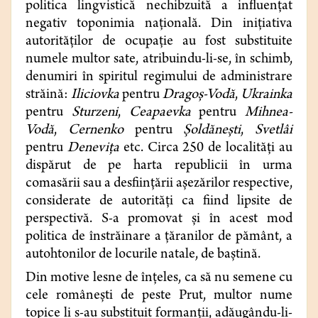
politica lingvistică nechibzuită a influenţat
negativ toponimia naţională. Din iniţiativa
autorităților de ocupație au fost substituite
numele multor sate, atribuindu-li-se, în schimb,
denumiri în spiritul regimului de administrare
străină:
Iliciovka
pentru
Dragoş-Vodă
,
Ukrainka
pentru
Sturzeni
,
Ceapaevka
pentru
Mihnea-
Vodă
,
Cernenko
pentru
Şoldăneşti
,
Svetlâi
pentru
Deneviţa
etc. Circa 250 de localităţi au
dispărut de pe harta republicii în urma
comasării sau a desfiinţării aşezărilor respective,
considerate de autorităţi ca fiind lipsite de
perspectivă. S-a promovat şi în acest mod
politica de înstrăinare a ţăranilor de pământ, a
autohtonilor de locurile natale, de baştină.
Din motive lesne de înţeles, ca să nu semene cu
cele româneşti de peste Prut, multor nume
topice li s-au substituit formanţii, adăugându-li-