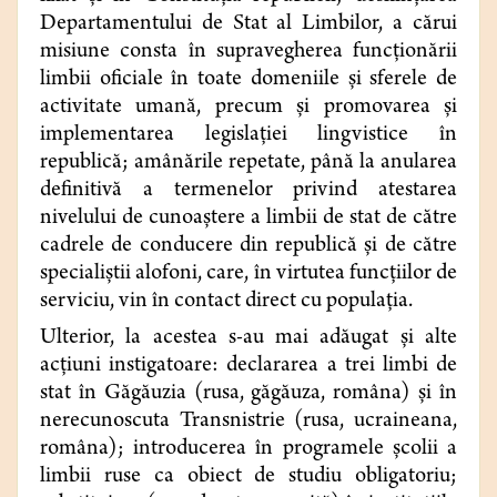
Departamentului de Stat al Limbilor, a cărui
misiune consta în supravegherea funcţionării
limbii oficiale în toate domeniile şi sferele de
activitate umană, precum şi promovarea şi
implementarea legislaţiei lingvistice în
republică; amânările repetate, până la anularea
definitivă a termenelor privind atestarea
nivelului de cunoaştere a limbii de stat de către
cadrele de conducere din republică şi de către
specialiştii alofoni, care, în virtutea funcţiilor de
serviciu, vin în contact direct cu populaţia.
Ulterior, la acestea s-au mai adăugat şi alte
acţiuni instigatoare: declararea a trei limbi de
stat în Găgăuzia (rusa, găgăuza, româna) şi în
nerecunoscuta Transnistrie (rusa, ucraineana,
româna); introducerea în programele şcolii a
limbii ruse ca obiect de studiu obligatoriu;