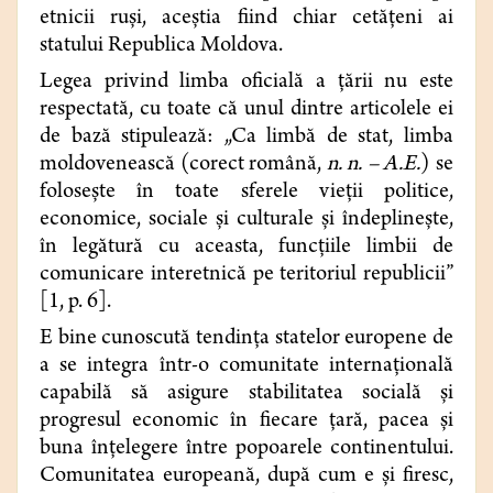
etnicii ruși, aceştia fiind chiar cetățeni ai
statului Republica Moldova.
Legea privind limba oficială a țării nu este
respectată, cu toate că unul dintre articolele ei
de bază stipulează: „Ca limbă de stat, limba
moldovenească (corect română,
n. n. – A.E.
) se
foloseşte în toate sferele vieţii politice,
economice, sociale şi culturale şi îndeplineşte,
în legătură cu aceasta, funcţiile limbii de
comunicare interetnică pe teritoriul republicii”
[1, p. 6].
E bine cunoscută tendinţa statelor europene de
a se integra într-o comunitate internaţională
capabilă să asigure stabilitatea socială şi
progresul economic în fiecare ţară, pacea şi
buna înţelegere între popoarele continentului.
Comunitatea europeană, după cum e şi firesc,