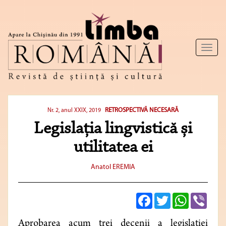
Toggl
naviga
RETROSPECTIVĂ NECESARĂ
Nr. 2, anul XXIX, 2019
Legislația lingvistică și
utilitatea ei
Anatol EREMIA
Facebook
Twitter
WhatsApp
Viber
Aprobarea acum trei decenii a legislației