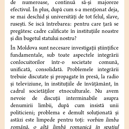
de numeroase, continuă să-şi majoreze
efectivul. În plus, după cum s-a menţionat deja,
se mai deschid şi universităţi de tot felul, slave,
ruseşti. Se iscă întrebarea: pentru care ţară se
pregătesc cadre calificate în instituţiile noastre
şi din bugetul statului nostru?
În Moldova sunt necesare investigaţii ştiinţifice
fundamentale, sub toate aspectele integrării
conlocuitorilor într-o societate comună,
unificată, consolidată. Problemele integrării
trebuie discutate şi propagate în presă, la radio
şi televiziune, în instituţiile de învăţământ, în
cadrul societăţilor etnoculturale. Nu avem
nevoie de discuţii interminabile asupra
denumirii limbii, după cum insistă unii
politicieni; problema e demult soluţionată şi
astăzi este limpede pentru toţi:
vorbim limba
română, o altă limbă romanică în spaţiul