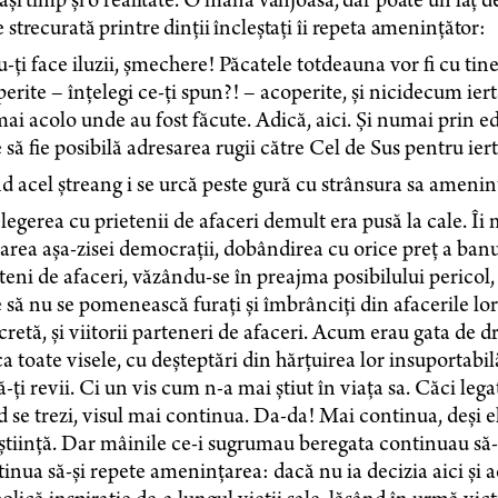
ași timp și o realitate. O mână vânjoasă, dar poate un laț d
 strecurată printre dinții încleștați îi repeta amenințător:
-ți face iluzii, șmechere! Păcatele totdeauna vor fi cu tine,
erite – înțelegi ce-ți spun?! – acoperite, și nicidecum ier
i acolo unde au fost făcute. Adică, aici. Și numai prin 
 să fie posibilă adresarea rugii către Cel de Sus pentru i
 acel ștreang i se urcă peste gură cu strânsura sa amenință
legerea cu prietenii de afaceri demult era pusă la cale. Îi 
area așa-zisei democrații, dobândirea cu orice preț a banu
teni de afaceri, văzându-se în preajma posibilului pericol, 
 să nu se pomenească furați și îmbrânciți din afacerile lor. 
retă, și viitorii parteneri de afaceri. Acum erau gata de d
ca toate visele, cu deșteptări din hărțuirea lor insuportabi
ă-ți revii. Ci un vis cum n-a mai știut în viața sa. Căci lega
 se trezi, visul mai continua. Da-da! Mai continua, deși el 
tiință. Dar mâinile ce-i sugrumau beregata continuau să-ș
inua să-și repete amenințarea: dacă nu ia decizia aici și 