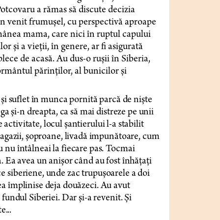
Potcovaru a rămas să discute decizia
un venit frumușel, cu perspectivă aproape
rămânea mama, care nici în ruptul capului
r și a vieții, în genere, ar fi asigurată
plece de acasă. Au dus-o rușii în Siberia,
mântul părinților, al bunicilor și
 și suflet în munca pornită parcă de niște
ga și-n dreapta, ca să mai distreze pe unii
 activitate, locul șantierului l-a stabilit
 magazii, șoproane, livadă impunătoare, cum
 nu întâlneai la fiecare pas. Tocmai
. Ea avea un anișor când au fost înhățați
tice siberiene, unde zac trupușoarele a doi
d ea împlinise deja douăzeci. Au avut
fundul Siberiei. Dar și-a revenit. Și
e...