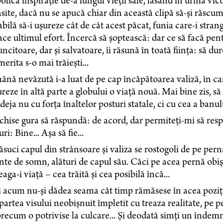
olică inspirație de-a lungul vieții sale, lăsând în urmă vi
site, dacă nu se apucă chiar din această clipă să-și răscum
bilă să-i ușureze cât de cât acest păcat, funia care-i strang
ace ultimul efort. Încercă să șoptească: dar ce să facă pen
ncitoare, dar și salvatoare, îi răsună în toată ființa: să dur
 merita s-o mai trăiești...
nă nevăzută i-a luat de pe cap încăpătoarea valiză, în car
ureze în altă parte a globului o viață nouă. Mai bine zis, să
deja nu cu forța înaltelor posturi statale, ci cu cea a banul
hise gura să răspundă: de acord, dar permiteți-mi să respi
ri: Bine... Așa să fie...
răsuci capul din strânsoare și valiza se rostogoli de pe pern
nte de somn, alături de capul său. Căci pe acea pernă obiș
eaga-i viață – cea trăită și cea posibilă încă...
 acum nu-și dădea seama cât timp rămăsese în acea poziți
partea visului neobișnuit împletit cu treaza realitate, pe pe
precum o potrivise la culcare... Și deodată simți un îndemn