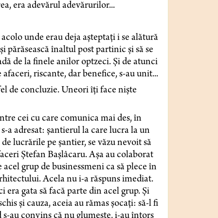
părea, era adevărul adevărurilor...
 acolo unde erau deja așteptați i se alătură
 părăsească înaltul post partinic și să se
dă de la finele anilor optzeci. Și de atunci
 afaceri, riscante, dar benefice, s-au unit...
el de concluzie. Uneori îți face niște
ntre cei cu care comunica mai des, în
 s-a adresat: șantierul la care lucra la un
de lucrările pe șantier, se văzu nevoit să
faceri Ștefan Bașlâcaru. Așa au colaborat
e acel grup de businessmeni ca să plece în
 arhitectului. Acela nu i-a răspuns imediat.
i era gata să facă parte din acel grup. Și
his și cauza, aceia au rămas șocați: să-l fi
 s-au convins că nu glumește, i-au întors