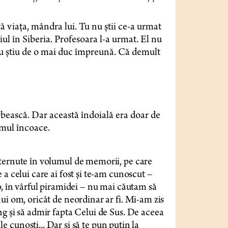
ă viața, mândra lui. Tu nu știi ce-a urmat
iul în Siberia. Profesoara l-a urmat. El nu
i nu știu de o mai duc împreună. Că demult
orbească. Dar această îndoială era doar de
umul încoace.
șternute în volumul de memorii, pe care
a celui care ai fost și te-am cunoscut –
o, în vârful piramidei – nu mai căutam să
ui om, oricât de neordinar ar fi. Mi-am zis
ng și să admir fapta Celui de Sus. De aceea
le cunoști... Dar și să te pun puțin la