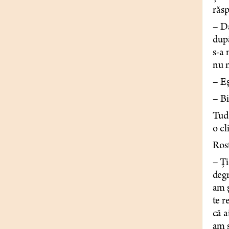
răs
– Da
după
s-a 
nu 
– Eș
– Bi
Tudo
o cl
Rost
– Ți
degr
am ș
te r
că a
am ș