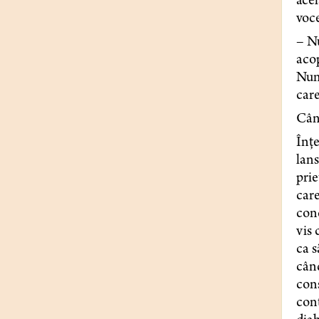
acel
voce
– Nu
acop
Numa
care
Când
Înțe
lans
prie
care
conc
vis 
ca s
când
conș
cont