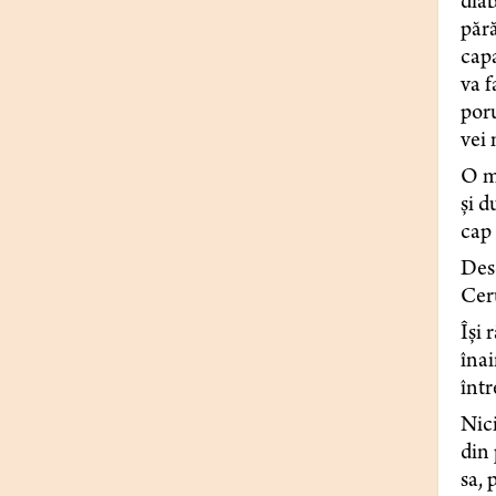
diab
pără
capa
va f
poru
vei
O mâ
și d
cap 
Desc
Ceru
Își 
înai
într
Nici
din 
sa, 