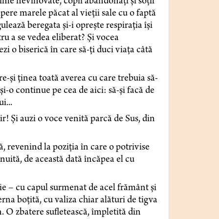
ctime nevinovate, copii abandonați și soții
pere marele păcat al vieții sale cu o faptă
ulează beregata și-i oprește respirația își
tru a se vedea eliberat? Și vocea
ezi o biserică în care să-ți duci viața câtă
e-și ținea toată averea cu care trebuia să-
 și-o continue pe cea de aici: să-și facă de
ui...
r! Și auzi o voce venită parcă de Sus, din
ă, revenind la poziția în care o potrivise
nuită, de această dată încăpea el cu
e – cu capul surmenat de acel frământ și
rna boțită, cu valiza chiar alături de tigva
. O zbatere sufletească, împletită din