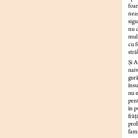
foar
neaș
sigu
nu d
mult
cu f
str
Și A
naiv
gură
însu
nu e
pent
în p
frăț
prob
fami