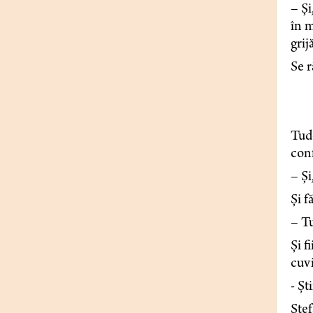
– Și
în m
grij
Se r
Tudo
conf
– Și
Și f
– Tu
Și f
cuvi
- Șt
Ștef