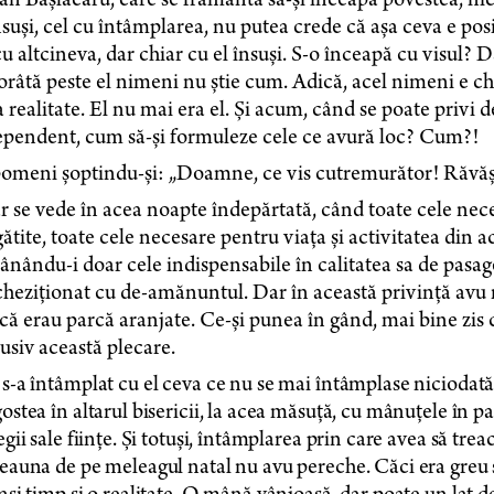
an Bașlâcaru, care se frământa să-și înceapă povestea, n
nsuși, cel cu întâmplarea, nu putea crede că așa ceva e pos
u altcineva, dar chiar cu el însuși. S-o înceapă cu visul? Da
râtă peste el nimeni nu știe cum. Adică, acel nimeni e ch
 realitate. El nu mai era el. Și acum, când se poate privi 
ependent, cum să-și formuleze cele ce avură loc? Cum?!
omeni șoptindu-și: „Doamne, ce vis cutremurător! Răvășit
ar se vede în acea noapte îndepărtată, când toate cele nec
ătite, toate cele necesare pentru viața și activitatea din a
nându-i doar cele indispensabile în calitatea sa de pasager.
heziționat cu de-amănuntul. Dar în această privință avu n
că erau parcă aranjate. Ce-și punea în gând, mai bine zis c
lusiv această plecare.
s-a întâmplat cu el ceva ce nu se mai întâmplase niciodată.
ostea în altarul bisericii, la acea măsuță, cu mânuțele în pal
egii sale ființe. Și totuși, întâmplarea prin care avea să tr
eauna de pe meleagul natal nu avu pereche. Căci era greu să 