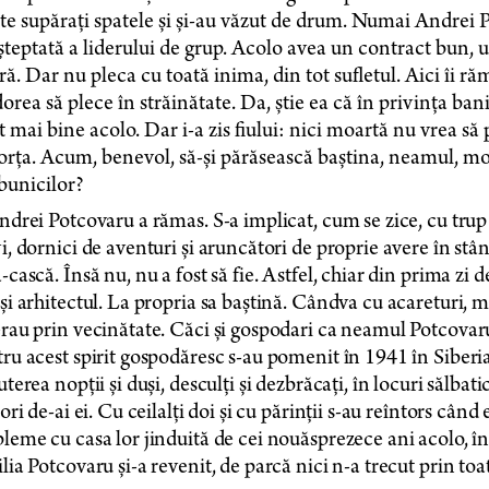
te supărați spatele și și-au văzut de drum. Numai Andrei 
teptată a liderului de grup. Acolo avea un contract bun, 
ră. Dar nu pleca cu toată inima, din tot sufletul. Aici îi 
orea să plece în străinătate. Da, știe ea că în privința banilo
 mai bine acolo. Dar i-a zis fiului: nici moartă nu vrea să 
orța. Acum, benevol, să-și părăsească baștina, neamul, mor
ăbunicilor?
ndrei Potcovaru a rămas. S-a implicat, cum se zice, cu trup
i, dornici de aventuri și aruncători de proprie avere în stân
-cască. Însă nu, nu a fost să fie. Astfel, chiar din prima zi de
și arhitectul. La propria sa baștină. Cândva cu acareturi,
rau prin vecinătate. Căci și gospodari ca neamul Potcovaru
ru acest spirit gospodăresc s-au pomenit în 1941 în Siberia
uterea nopții și duși, desculți și dezbrăcați, în locuri sălba
iori de-ai ei. Cu ceilalți doi și cu părinții s-au reîntors cân
leme cu casa lor jinduită de cei nouăsprezece ani acolo, în 
lia Potcovaru și-a revenit, de parcă nici n-a trecut prin toat