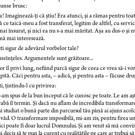
punse brusc:
! Imaginează-ți că știu! Era atunci, și a rămas pentru toat
 ce taică-meu a fost transferat, legitim de altfel, cu servic
mai însurat, și nici ea nu s-a mai măritat. Așa au dus-o ș
mă mai interesează.
ti sigur de adevărul vorbelor tale?
neînțeles. Argumentele sunt grăitoare...
r îl privi lung, nefiind parcă sigur de ceea ce vrea să-i v
ipită. Căci pentru asta, – adică, și pentru asta – făcuse dr
i, țintindu-l cu privirea:
-am spus de la bun început că le cunosc pe toate. Le am a
abă îl termin. Și dacă nu aflam de incredibila transformare 
i studiat o bună parte din parcursul tău până ai ajuns acol
evăd. O transformare imposibilă, mi-am zis, pentru firea un
ici poate fi doar lucrul Domnului. Și am venit să mă convi
i decis să te pun la curent cu realitățile pe care ar trebui să 