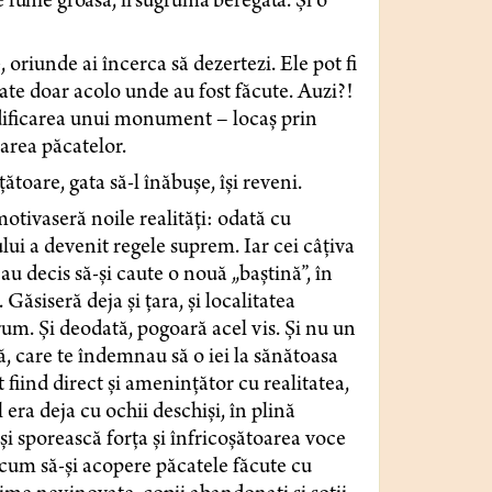
e funie groasă, îi sugruma beregata. Și o
 oriunde ai încerca să dezertezi. Ele pot fi
tate doar acolo unde au fost făcute. Auzi?!
edificarea unui monument – locaș prin
ertarea păcatelor.
toare, gata să-l înăbușe, își reveni.
motivaseră noile realități: odată cu
lui a devenit regele suprem. Iar cei câțiva
au decis să-și caute o nouă „baștină”, în
Găsiseră deja și țara, și localitatea
rum. Și deodată, pogoară acel vis. Și nu un
lă, care te îndemnau să o iei la sănătoasa
t fiind direct și amenințător cu realitatea,
era deja cu ochii deschiși, în plină
i sporească forța și înfricoșătoarea voce
acum să-și acopere păcatele făcute cu