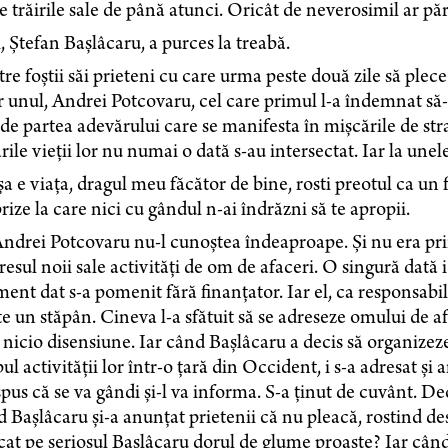
e trăirile sale de până atunci. Oricât de neverosimil ar 
l, Ștefan Bașlâcaru, a purces la treabă.
re foștii săi prieteni cu care urma peste două zile să plece
 unul, Andrei Potcovaru, cel care primul l-a îndemnat să-și
de partea adevărului care se manifesta în mișcările de stra
rile vieții lor nu numai o dată s-au intersectat. Iar la unele
a e viața, dragul meu făcător de bine, rosti preotul ca un f
rize la care nici cu gândul n-ai îndrăzni să te apropii.
ndrei Potcovaru nu-l cunoștea îndeaproape. Și nu era pri
resul noii sale activități de om de afaceri. O singură dată i
nt dat s-a pomenit fără finanțator. Iar el, ca responsabil 
e un stăpân. Cineva l-a sfătuit să se adreseze omului de a
 nicio disensiune. Iar când Bașlâcaru a decis să organizez
ul activității lor într-o țară din Occident, i s-a adresat și
spus că se va gândi și-l va informa. S-a ținut de cuvânt. Dec
 Bașlâcaru și-a anunțat prietenii că nu pleacă, rostind desc
at pe seriosul Bașlâcaru dorul de glume proaste? Iar când