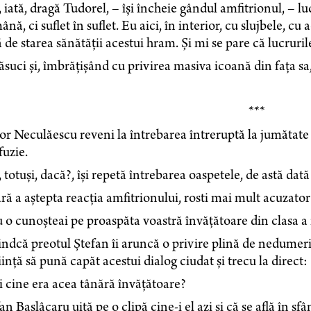
, iată, dragă Tudorel, – își încheie gândul amfitrionul, 
ână, ci suflet în suflet. Eu aici, în interior, cu slujbele, cu
ă de starea sănătății acestui hram. Și mi se pare că lucruril
ăsuci și, îmbrățișând cu privirea masiva icoană din fața sa,
***
r Neculăescu reveni la întrebarea întreruptă la jumătate –
uzie.
, totuși, dacă?, își repetă întrebarea oaspetele, de astă dat
ără a aștepta reacția amfitrionului, rosti mai mult acuzato
 o cunoșteai pe proaspăta voastră învățătoare din clasa a
iindcă preotul Ștefan îi aruncă o privire plină de nedumer
ință să pună capăt acestui dialog ciudat și trecu la direct:
ii cine era acea tânără învățătoare?
an Bașlâcaru uită pe o clipă cine-i el azi și că se află în sfâ