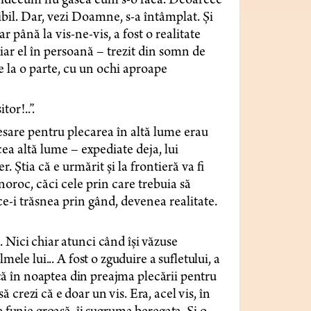
icidecum nu găsea cum s-o facă. Deoarece
ibil. Dar, vezi Doamne, s-a întâmplat. Și
r până la vis-ne-vis, a fost o realitate
iar el în persoană – trezit din somn de
de la o parte, cu un ochi aproape
or!..”.
esare pentru plecarea în altă lume erau
cea altă lume – expediate deja, lui
 Știa că e urmărit și la frontieră va fi
oroc, căci cele prin care trebuia să
e-i trăsnea prin gând, devenea realitate.
 Nici chiar atunci când își văzuse
mele lui... A fost o zguduire a sufletului, a
eacă în noaptea din preajma plecării pentru
crezi că e doar un vis. Era, acel vis, în