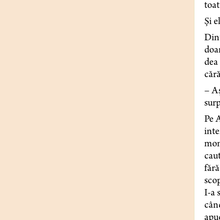
toat
Și e
Dint
doar
dea 
cără
– Aș
surp
Pe A
inte
mome
caut
fără
scop
I-a 
când
apuc