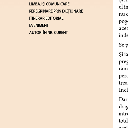
Ștef
LIMBAJ ŞI COMUNICARE
el î
PEREGRINARE PRIN DICȚIONARE
nu c
ITINERAR EDITORIAL
pogo
EVENIMENT
acea
AUTORI ÎN NR. CURENT
ind
Se p
Și i
preg
rămâ
perc
trea
Inc
Dar 
drag
într
totd