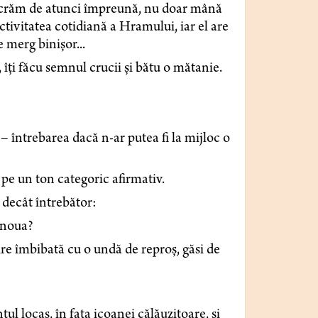
– lucrăm de atunci împreună, nu doar mână
 activitatea cotidiană a Hramului, iar el are
e merg binișor...
 îți făcu semnul crucii și bătu o mătanie.
 întrebarea dacă n-ar putea fi la mijloc o
ă pe un ton categoric afirmativ.
r decât întrebător:
 noua?
ire îmbibată cu o undă de reproș, găsi de
ntul locaș, în fața icoanei călăuzitoare, și